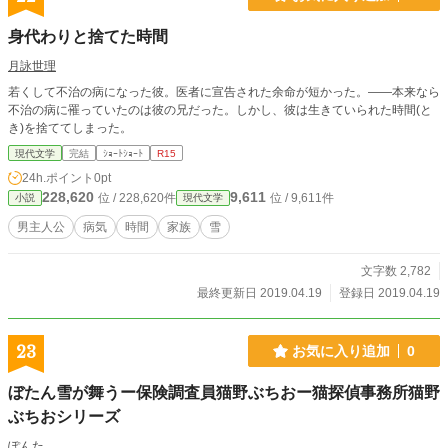
身代わりと捨てた時間
月詠世理
若くして不治の病になった彼。医者に宣告された余命が短かった。——本来なら
不治の病に罹っていたのは彼の兄だった。しかし、彼は生きていられた時間(と
き)を捨ててしまった。
現代文学
完結
ｼｮｰﾄｼｮｰﾄ
R15
24h.ポイント
0pt
228,620
9,611
位 / 228,620件
位 / 9,611件
小説
現代文学
男主人公
病気
時間
家族
雪
文字数 2,782
最終更新日 2019.04.19
登録日 2019.04.19
23
お気に入り追加
0
ぼたん雪が舞うー保険調査員猫野ぶちおー猫探偵事務所猫野
ぶちおシリーズ
ぽんた