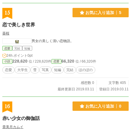
15
お気に入り追加
5
恋で美しき世界
葵桜
男女の美しく清い恋物語。
恋愛
完結
短編
24h.ポイント
0pt
228,620
66,320
位 / 228,620件
位 / 66,320件
小説
恋愛
恋愛
大学生
雪
写真
短編
完結
ほのぼの
感想数 0
文字数 405
最終更新日 2019.03.11
登録日 2019.03.11
16
お気に入り追加
0
赤い少女の御伽話
貴美月カムイ