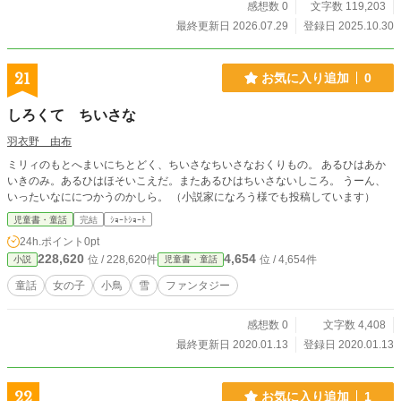
感想数 0
文字数 119,203
最終更新日 2026.07.29
登録日 2025.10.30
21
お気に入り追加
0
しろくて ちいさな
羽衣野 由布
ミリィのもとへまいにちとどく、ちいさなちいさなおくりもの。 あるひはあか
いきのみ。あるひはほそいこえだ。またあるひはちいさないしころ。 うーん、
いったいなににつかうのかしら。 （小説家になろう様でも投稿しています）
児童書・童話
完結
ｼｮｰﾄｼｮｰﾄ
24h.ポイント
0pt
228,620
4,654
位 / 228,620件
位 / 4,654件
小説
児童書・童話
童話
女の子
小鳥
雪
ファンタジー
感想数 0
文字数 4,408
最終更新日 2020.01.13
登録日 2020.01.13
22
お気に入り追加
1