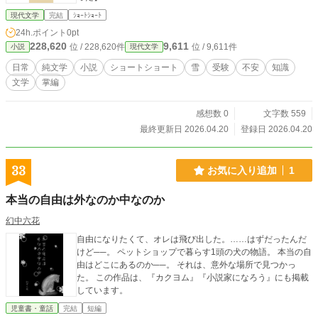
現代文学
完結
ｼｮｰﾄｼｮｰﾄ
24h.ポイント
0pt
228,620
9,611
位 / 228,620件
位 / 9,611件
小説
現代文学
日常
純文学
小説
ショートショート
雪
受験
不安
知識
文学
掌編
感想数 0
文字数 559
最終更新日 2026.04.20
登録日 2026.04.20
33
お気に入り追加
1
本当の自由は外なのか中なのか
幻中六花
自由になりたくて、オレは飛び出した。……はずだったんだ
けど──。 ペットショップで暮らす1頭の犬の物語。 本当の自
由はどこにあるのか──。 それは、意外な場所で見つかっ
た。 この作品は、『カクヨム』『小説家になろう』にも掲載
しています。
児童書・童話
完結
短編