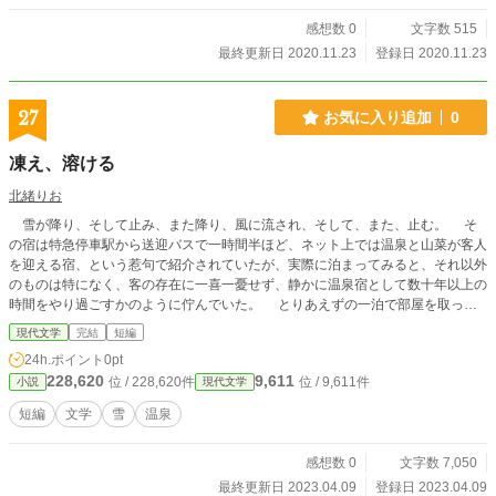
感想数 0
文字数 515
最終更新日 2020.11.23
登録日 2020.11.23
27
お気に入り追加
0
凍え、溶ける
北緒りお
雪が降り、そして止み、また降り、風に流され、そして、また、止む。 そ
の宿は特急停車駅から送迎バスで一時間半ほど、ネット上では温泉と山菜が客人
を迎える宿、という惹句で紹介されていたが、実際に泊まってみると、それ以外
のものは特になく、客の存在に一喜一憂せず、静かに温泉宿として数十年以上の
時間をやり過ごすかのように佇んでいた。 とりあえずの一泊で部屋を取った
が、想定以上の大雪が降り積もり、このあたりの公共交通機関はほぼ動かなくな
現代文学
完結
短編
ってしまった。 旧交の仲間と酒を呑もうかと土日にかけて松本まで足を伸ば
24h.ポイント
0pt
し、月曜の朝に間に合えばいいからと夕方まで遊んでいたところに大雪のニュー
228,620
9,611
位 / 228,620件
位 / 9,611件
小説
現代文学
スでにわかに騒がしくなった。急な仕事もあるわけでもなしと、チャットで職場
に事情を投げ、雪に阻まれ帰れなくなった旨を伝え、ひとまずは月曜の有給を申
短編
文学
雪
温泉
請している。 日曜の夜から大雪でバスが動かないとのニュースが流れていた
のは知っているが、ここまで積もるのは近年ではあまり聞かないのだという。
感想数 0
文字数 7,050
雪も誤算だったが、誤算の上乗せは、うかつに移動したことだった。 電車
に乗って少しでも東京に近づこうとしたのが良くなかった。普段は客に優しさを
最終更新日 2023.04.09
登録日 2023.04.09