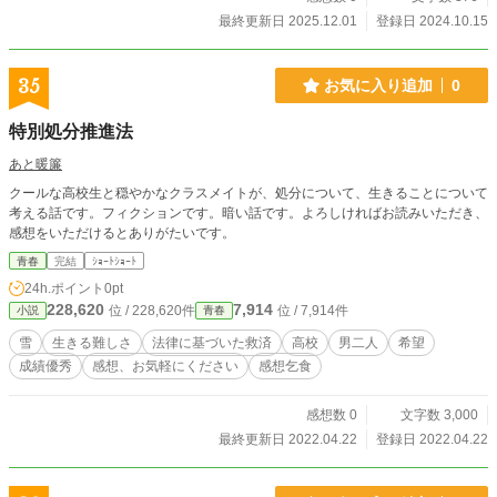
最終更新日 2025.12.01
登録日 2024.10.15
35
お気に入り追加
0
特別処分推進法
あと暖簾
クールな高校生と穏やかなクラスメイトが、処分について、生きることについて
考える話です。フィクションです。暗い話です。よろしければお読みいただき、
感想をいただけるとありがたいです。
青春
完結
ｼｮｰﾄｼｮｰﾄ
24h.ポイント
0pt
228,620
7,914
位 / 228,620件
位 / 7,914件
小説
青春
雪
生きる難しさ
法律に基づいた救済
高校
男二人
希望
成績優秀
感想、お気軽にください
感想乞食
感想数 0
文字数 3,000
最終更新日 2022.04.22
登録日 2022.04.22