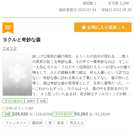
感想数 1
文字数 3,298
最終更新日 2022.07.04
登録日 2022.06.28
20
お気に入り追加
3
ヨクルと奇妙な森
フオツグ
妖しげな紫色の霧の発生、もう一人の自分が現れる……数々
の異変が起こる奇妙な森。その中で一番奇妙なのは、そこに
一人住むヨクル・フロスティ辺境伯だろう──かぼちゃの被り
物をして、人との接触を断つ彼は、何も人嫌いという訳では
ない。奇妙な森に訪れる客人を丁重にもてなし、森の外へと
導く。彼は奇妙な森の管理者として、非常に優秀だった。 ─
─これからもずっと、ヨクルは一人、森の中を見回るのだろ
う。 そう思っていたある日、若き騎士ティルヴィングが騎士
団長の命令に従わなかったことにより、奇妙な森に左遷され
ファンタジー
連載中
短編
た。 それにより、止まっていたはずの奇妙な森の時間がゆっ
24h.ポイント
0pt
くりと動き出す……。
228,620
53,263
位 / 228,620件
位 / 53,263件
小説
ファンタジー
ファンタジー
魔術師
雪
異変
男主人公