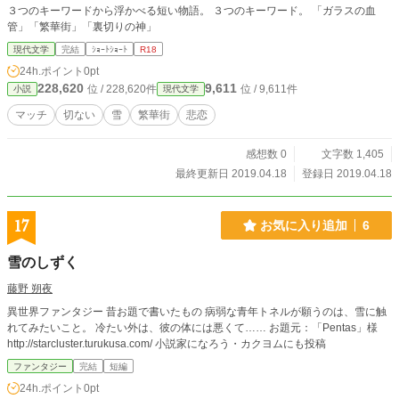
３つのキーワードから浮かべる短い物語。 ３つのキーワード。 「ガラスの血
管」「繁華街」「裏切りの神」
現代文学
完結
ｼｮｰﾄｼｮｰﾄ
R18
24h.ポイント
0pt
228,620
9,611
位 / 228,620件
位 / 9,611件
小説
現代文学
マッチ
切ない
雪
繁華街
悲恋
感想数 0
文字数 1,405
最終更新日 2019.04.18
登録日 2019.04.18
17
お気に入り追加
6
雪のしずく
藤野 朔夜
異世界ファンタジー 昔お題で書いたもの 病弱な青年トネルが願うのは、雪に触
れてみたいこと。 冷たい外は、彼の体には悪くて…… お題元：「Pentas」様
http://starcluster.turukusa.com/ 小説家になろう・カクヨムにも投稿
ファンタジー
完結
短編
24h.ポイント
0pt