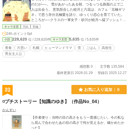
のだが──。 雪があがったある朝、つるっつる路面の上で二
人は出会う。 意気投合した睦月と六花は、カフェ「北極ギツ
ネ」で思う存分北極愛を語り、ゆっくり恋心を育てていた。
ところが──クラスの一軍女子・砂川が睦月へ猛プッシュ！
六花を排除しようと大騒ぎ。 砂川に振り回されつつ、必死で
キャラ文芸
完結
長編
睦月と六花は互いに気持ちを伝えようとした最中に、まさか
24h.ポイント
0pt
の事態が！ 不器用な二人が互いの手をしっかりとつかんでい
228,620
5,635
位 / 228,620件
位 / 5,635件
小説
キャラ文芸
くハートフル青春物語です。 表紙イラスト：yorutuki
青春
片思い
札幌
ヒューマンドラマ
雪
ごはん
高校生
男女主人公
感想数 0
文字数 135,584
最終更新日 2026.01.29
登録日 2025.12.27
32
お気に入り追加
0
◽️プチストーリー【知識のゆき】（作品No_04）
かんすい
【作者便り：当時の目の高さをもう一度感じたい。今の私な
ら屈んで合わせたあの目の高さで何が見えるか、確かめたか
った】