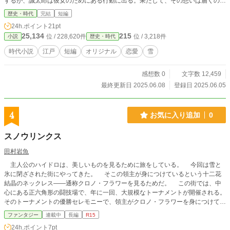
するが、誠太郎は彼女のためにある行動に出る。果たして、その想いは届くの
か。 前から一度雪を題材に取り入れた話を書いてみたいと思っていたところ
歴史・時代
完結
短編
に、このお題をもらったのですが、なにぶん南国生まれなのでなかなか難しい
24h.ポイント
21pt
恋心と武家の矜持の間で揺れ動くさまとか、深夜に男女二人きりで互いの内に秘
25,134
215
位 / 228,620件
位 / 3,218件
小説
歴史・時代
めた激情とか、描いてみたいものがありすぎる
時代小説
江戸
短編
オリジナル
恋愛
雪
感想数 0
文字数 12,459
最終更新日 2025.06.08
登録日 2025.06.05
4
お気に入り追加
0
スノウリンクス
田村岩魚
主人公のハイドロは、美しいものを見るために旅をしている。 今回は雪と
氷に閉ざされた街にやってきた。 そこの領主が身につけているという十二花
結晶のネックレス――通称クロノ・フラワーを見るためだ。 この街では、中
心にある正六角形の闘技場で、年に一回、大規模なトーナメントが開催される。
そのトーナメントの優勝セレモニーで、領主がクロノ・フラワーを身につけて登
場すると聞いていたのだが、なんとハイドロが街に到着する前に領主は戦死し、
ファンタジー
連載中
長編
R15
ネックレスも破壊されていた。 領主には三人の息子がいた。 長男グレイシ
24h.ポイント
7pt
ア、次男フラストーム、三男クロノ。 年に一回のトーナメントが、彼らによ