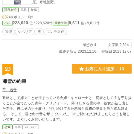
原、寒地荒野。
現代文学
完結
短編
24h.ポイント
0pt
228,620
9,611
位 / 228,620件
位 / 9,611件
小説
現代文学
追憶
シベリア
雪
マンモス🦣
感想数 4
文字数 2,814
最終更新日 2023.12.16
登録日 2023.12.07
25
お気に入り追加
13
凍雪の約束
苺 迷音
政略として嫁ぐことが決まっている令嬢・キャローナと、従者として主を守り抜
くことが全てだった青年・クリフォード。 降りしきる雪の中、彼女が差し出し
た右手。彼はその手を取り、守り続けてきた忠誠と義務の境界を自ら踏み越え
る。 そして、雪は命の音を奪っていった。 ※ご覧いただけましたらとても嬉し
いです。よろしくお願いいたします。
恋愛
完結
ｼｮｰﾄｼｮｰﾄ