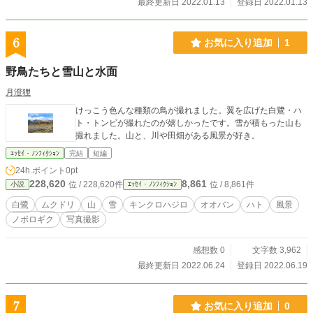
最終更新日 2022.01.13
登録日 2022.01.13
6
お気に入り追加
1
野鳥たちと雪山と水面
月澄狸
けっこう色んな種類の鳥が撮れました。翼を広げた白鷺・ハ
ト・トンビが撮れたのが嬉しかったです。雪が積もった山も
撮れました。山と、川や田畑がある風景が好き。
ｴｯｾｲ・ﾉﾝﾌｨｸｼｮﾝ
完結
短編
24h.ポイント
0pt
228,620
8,861
位 / 228,620件
位 / 8,861件
小説
ｴｯｾｲ・ﾉﾝﾌｨｸｼｮﾝ
白鷺
ムクドリ
山
雪
キンクロハジロ
オオバン
ハト
風景
ノボロギク
写真撮影
感想数 0
文字数 3,962
最終更新日 2022.06.24
登録日 2022.06.19
7
お気に入り追加
0