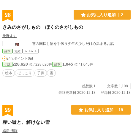
見せない鉄道会社が、こういうときに限り安全に考慮し始め、計画的に運転を中
止するという決断をしたのだった。 しかも、寝てれば着くだろうと車両の端
の席で深く寝てしまっていたのもあり、気付いたときには、電車は止まり、車掌
28
お気に入り追加
2
に起こされ雪だらけのホームに放り出された。 駅舎からも出るように言わ
れ、渋々駅を出る。 大雪とは言え、まだ日が暮れるのには早く夕方と言うよ
きみのさがしもの ぼくのさがしもの
りは昼下がりに近い時間帯なのに薄暗い。少しは人が居るだろうと思っていた
が、人影はほとんどなく、駅前商店街らしきシャッターの並びの景観が閑散とい
天野すす
うか殺風景というか、この世から人が消えてしまったのではないかと妙な心配を
雪の国探し物を手伝う少年の少しだけ心温まるお話
してしまうような景色だけがあった。 かろうじて一台、温泉宿の送迎バスが
あった。
絵本
完結
ｼｮｰﾄｼｮｰﾄ
24h.ポイント
0pt
228,620
1,045
位 / 228,620件
位 / 1,045件
小説
絵本
絵本
ほっこり
子供
雪
感想数 1
文字数 1,198
最終更新日 2020.12.18
登録日 2020.12.18
29
お気に入り追加
19
赤い嘘と、解けない雪
婚后 清羅