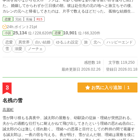
事情を知りながらも夫ローランは、奇妙で地味な姿の妻を厭い目を逸らし続け
た。 婚姻してからわずか三日後の朝。彼は赴任先の北の地へと旅立ちその後、
カレンの元へと帰省してきたのは、片手で数えるほどだった。 孤独な結婚生活
を送る中。 ある冬の日に、ローランの上官であり北の地を治める領主ハルシオ
恋愛
完結
長編
R15
ン公爵が、カレン夫妻の邸にやってきた。 始まりは、部下の家族を想う上司と
24h.ポイント
21pt
しての気遣いだった。 他愛もない会話と、節度を守ったやり取り。ほんの僅か
25,134
10,901
位 / 228,620件
位 / 66,320件
小説
恋愛
な時間を重ねていく。 そのうちに、お互いに灯り始めた小さな心の想い。 だが
二人は、それを決して明かさず語ることはなかった。 それから一年ほどたった
恋愛
異世界
白い結婚
ゆるふわ設定
旅
北へ
ハッピーエンド
冬の夜。 カレンから届いた手紙に、たった一度だけハルシオンは返事を書く。
雪
溺愛
ノーチェ
そこには彼の想いが書かれてあった。 月日は流れ、カレンとローランが婚姻し
て三年目の冬の日。 カレンはひとつの決意と想いを胸に、北へ向かう汽車に乗
った。 ※微さまぁか、もしくはざまぁになっていないかもしれないです。 ※舞
感想数 18
文字数 119,250
台は近世・産業革命初頭を基にした架空世界だと思っていただけましたら有難い
最終更新日 2026.02.26
登録日 2026.01.18
です。 稚拙な作品ではありますがご覧くださいましたら凄く嬉しいです。よろ
しくお願い致します。
3
お気に入り追加
1
名残の雪
高麗町
雪が降り積もる真夜中、誠太郎の屋敷を、幼馴染の従妹・理緒が突然訪れる。
夫からの過酷な仕打ちに耐えかねて飛び出してきたという理緒の思わぬ告白に、
誠太郎の心は激しく揺れ動く。 理緒への思慕と目付としての矜持の間で葛藤す
る誠太郎は、一夜の宿を与える。 夜が明け、雪が止んだ朝、理緒は屋敷を後に