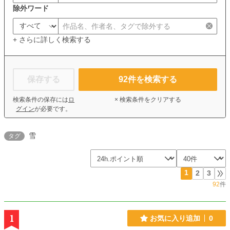
除外ワード
+ さらに詳しく検索する
保存する
92
件を検索する
検索条件の保存には
ロ
× 検索条件をクリアする
グイン
が必要です。
雪
タグ
1
2
3
92
件
1
お気に入り追加
0