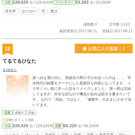
228,620
53,263
位 / 228,620件
位 / 53,263件
小説
ファンタジー
異世界
ほのぼの
雪
魔法
感想数 0
文字数 3,103
最終更新日 2017.06.11
登録日 2017.06.11
18
お気に入り追加
1
てるてるひなた
まゆぽん
真っ白な雪の日に、高校生の男の子が出会ったのは……。 学
生時代の純愛をテーマにした真面目な内容になってます。 １
０年くらい前に作った話をリメイクしました。 第一部は完結
してますが、好きな話なので機会があれば続きを書きたいで
す。 なので「完結」ではなく、「連載中」のままにさせて頂
いてます。
恋愛
連載中
長編
24h.ポイント
0pt
228,620
66,320
位 / 228,620件
位 / 66,320件
小説
恋愛
じんわり
ほっこり
高校生
日常
学園
恋愛
青春恋愛
切ない