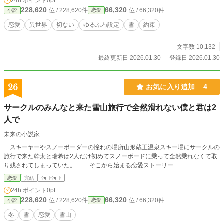
24h.ポイント
0pt
228,620
66,320
位 / 228,620件
位 / 66,320件
小説
恋愛
恋愛
異世界
切ない
ゆるふわ設定
雪
約束
文字数 10,132
最終更新日 2026.01.30
登録日 2026.01.30
26
お気に入り追加
4
サークルのみんなと来た雪山旅行で全然滑れない僕と君は2
人で
未来の小説家
スキーヤーやスノーボーダーの憧れの場所山形蔵王温泉スキー場にサークルの
旅行で来た幹太と瑞希は2人だけ初めてスノーボードに乗って全然乗れなくて取
り残されてしまっていた。 そこから始まる恋愛ストーリー
恋愛
完結
ｼｮｰﾄｼｮｰﾄ
24h.ポイント
0pt
228,620
66,320
位 / 228,620件
位 / 66,320件
小説
恋愛
冬
雪
恋愛
雪山