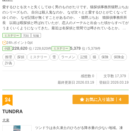
愛するひとを次々と失くしてゆく男のものがたりです。猫探偵事務所猫野ぶちお
のシリーズもの。 自分は殺人鬼なのか。 なぜ次々とと愛するひとが亡くなって
ゆくのか。 なぜ記憶が無くすことがあるのか。 ・猫野ぶちお 猫探偵事務所所
長 以前は暇探偵と呼ばれていたが、恋人のメーテルと出会った頃からすべてが
うまくいくようになってきた。最近は名探偵と世間では噂されているとか。 ・
メタボ ぶちおの助手。ハンバーガーとポテト、コーラのセットが好物。一流国
ミステリー
完結
短編
立大学院生でなんでも器用にこなす。メタボな体形。 ・メーテル ぶちおの恋
24h.ポイント
0pt
人で女神なのような存在。事務所の上の階でぶちおと暮らしている。 ・白熊
228,620
5,379
位 / 228,620件
位 / 5,379件
小説
ミステリー
ぶちお達の事務所の階下にある喫茶白熊のマスター。すべてのオーダーにこたえ
ることができる。 ・みいちゃん 白熊のウエイトレス。マスターとの関係は不
推理
探偵
ミステリー
雪
ラーメン
記憶
猫
保険
保険金
明。 ・圓八警部 はくさん警察署警部、ぶちおの警察時代の先輩。 ・冴子 は
詐偽
くさん警察署鑑識課所属の鑑識官。暇なときは白熊にいりびったている。
感想数 0
文字数 17,379
最終更新日 2026.03.19
登録日 2026.03.19
24
お気に入り追加
4
TUNDRA
犬束
ツンドラは永久凍土のひろがる降水量の少ない地域。凍