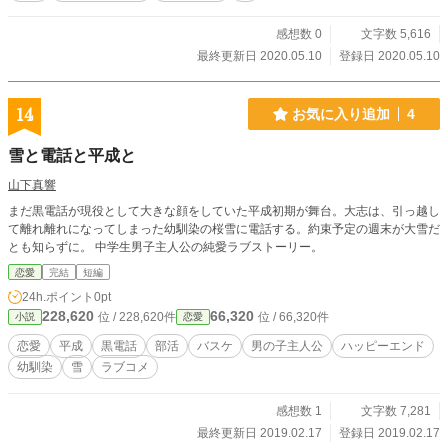
感想数 0
文字数 5,616
最終更新日 2020.05.10
登録日 2020.05.10
14
お気に入り追加
4
雪と電話と平成と
山下真響
まだ黒電話が現役として大きな顔をしていた平成初期が舞台。大志は、引っ越し
て離れ離れになってしまった幼馴染の桜雪に電話する。約束予定の週末が大雪だ
とも知らずに。 中学生男子主人公の純愛ラブストーリー。
恋愛
完結
短編
24h.ポイント
0pt
228,620
66,320
位 / 228,620件
位 / 66,320件
小説
恋愛
恋愛
平成
黒電話
部活
バスケ
男の子主人公
ハッピーエンド
幼馴染
雪
ラブコメ
感想数 1
文字数 7,281
最終更新日 2019.02.17
登録日 2019.02.17