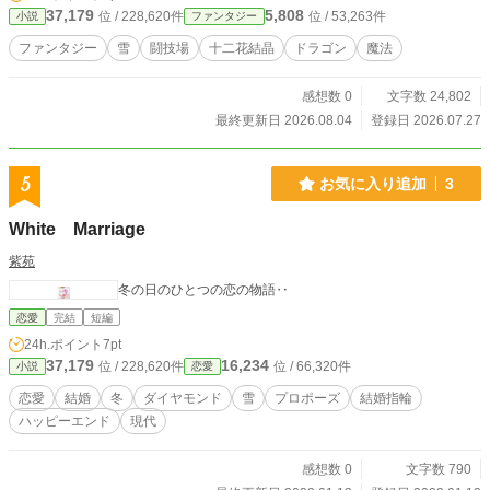
37,179
5,808
位 / 228,620件
位 / 53,263件
小説
ファンタジー
る領主の座を賭けた異質なものへと変貌しており、ハイドロはそれに巻き込まれ
てしまう。 果たしてハイドロは、無事に街を抜け出すことができるのか。
ファンタジー
雪
闘技場
十二花結晶
ドラゴン
魔法
そして、クロノ・フラワーに代わる美しいものは見られるのか。
感想数 0
文字数 24,802
最終更新日 2026.08.04
登録日 2026.07.27
5
お気に入り追加
3
White Marriage
紫苑
冬の日のひとつの恋の物語‥
恋愛
完結
短編
24h.ポイント
7pt
37,179
16,234
位 / 228,620件
位 / 66,320件
小説
恋愛
恋愛
結婚
冬
ダイヤモンド
雪
プロポーズ
結婚指輪
ハッピーエンド
現代
感想数 0
文字数 790