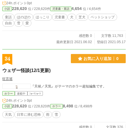
24h.ポイント
0pt
228,620
4,654
位 / 228,620件
位 / 4,654件
小説
児童書・童話
童話
ほのぼの
ほっこり
児童書
犬
芝犬
ペットショップ
自由
雪
愛
感想数 0
文字数 11,763
最終更新日 2021.06.02
登録日 2021.05.17
34
お気に入り追加
0
ウェザー怪談(12/1更新)
狂言巡
『天候／天気』がテーマのホラー超短編集です。
ホラー
連載中
ｼｮｰﾄｼｮｰﾄ
24h.ポイント
0pt
228,620
8,498
位 / 228,620件
位 / 8,498件
小説
ホラー
天気
日常に潜む恐怖
雨
雪
感想数 0
文字数 376