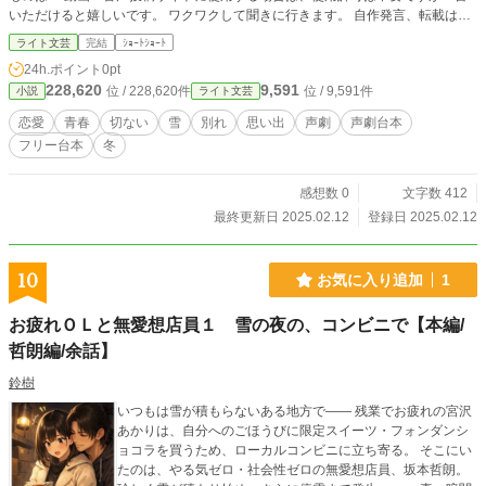
いただけると嬉しいです。 ワクワクして聞きに行きます。 自作発言、転載はご
遠慮ください。 著作権は放棄しておりません。 使用の際は作者名を記載してく
ライト文芸
完結
ｼｮｰﾄｼｮｰﾄ
ださい。 性別不問、内容や世界観が変わらない程度の変更や語尾の変更、方
24h.ポイント
0pt
言、せりふの追加は構いません。 こちらは、別アプリに載せていたものに、加
228,620
9,591
位 / 228,620件
位 / 9,591件
小説
ライト文芸
筆修正を加えたものです。
恋愛
青春
切ない
雪
別れ
思い出
声劇
声劇台本
フリー台本
冬
感想数 0
文字数 412
最終更新日 2025.02.12
登録日 2025.02.12
10
お気に入り追加
1
お疲れＯＬと無愛想店員１ 雪の夜の、コンビニで【本編/
哲朗編/余話】
鈴樹
いつもは雪が積もらないある地方で―― 残業でお疲れの宮沢
あかりは、自分へのごほうびに限定スイーツ・フォンダンシ
ョコラを買うため、ローカルコンビニに立ち寄る。 そこにい
たのは、やる気ゼロ・社会性ゼロの無愛想店員、坂本哲朗。