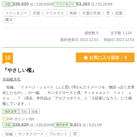
228,620
53,263
位 / 228,620件
位 / 53,263件
小説
ファンタジー
ファンタジー
天使
クリスマス
奇跡
片翼の天使
雪
恋愛
魔法
感想数 0
文字数 1,134
最終更新日 2022.12.01
登録日 2022.12.01
13
お気に入り追加
0
『やさしい檻』
水由岐水礼
短編。「イメージ・ショート（ふと思い浮かんだイメージを、物語っぽく文章
化したもの）」の一編。 サンタクロースと僕。Ｐｒｅｓｅｎｔ ｆｏｒ ｙ
ｏｕ……？ （現在、本作品は「アルファポリス」と「小説家になろう」にて掲
載しています。）
現代文学
完結
短編
24h.ポイント
0pt
228,620
9,611
位 / 228,620件
位 / 9,611件
小説
現代文学
短編
サンタクロース
プレゼント
雪