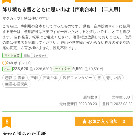
降り積もる雪とともに思い出は【声劇台本】【二人用】
マグカップと鋏は使いやすい
こちらは、声劇用の台本として作ったものです。 動画・音声投稿サイトに使用
する場合は、使用許可は不要ですが一言いただけると嬉しいです。 とても喜び
ます。 自作発言、転載はご遠慮ください。 著作権は放棄しておりません。 使用
の際は作者名を記載してください。 内容や世界観が変わらない程度の変更や語
尾の変更、方言は構いません。性別不問です。
ライト文芸
完結
ｼｮｰﾄｼｮｰﾄ
24h.ポイント
0pt
228,620
9,591
位 / 228,620件
位 / 9,591件
小説
ライト文芸
恋愛
青春
声劇
声劇台本
現代ファンタジー
雪
悲しい話
幽霊/心霊現象
感想数 0
文字数 630
最終更新日 2023.08.23
登録日 2023.08.23
8
お気に入り追加
3
天から送られた手紙