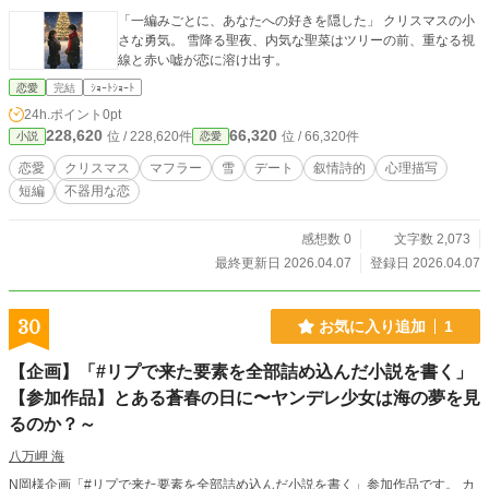
「一編みごとに、あなたへの好きを隠した」 クリスマスの小
さな勇気。 雪降る聖夜、内気な聖菜はツリーの前、重なる視
線と赤い嘘が恋に溶け出す。
恋愛
完結
ｼｮｰﾄｼｮｰﾄ
24h.ポイント
0pt
228,620
66,320
位 / 228,620件
位 / 66,320件
小説
恋愛
恋愛
クリスマス
マフラー
雪
デート
叙情詩的
心理描写
短編
不器用な恋
感想数 0
文字数 2,073
最終更新日 2026.04.07
登録日 2026.04.07
30
お気に入り追加
1
【企画】「#リプで来た要素を全部詰め込んだ小説を書く」
【参加作品】とある蒼春の日に〜ヤンデレ少女は海の夢を見
るのか？～
八万岬 海
N岡様企画「#リプで来た要素を全部詰め込んだ小説を書く」参加作品です。 カ