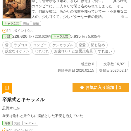
珍しく雪が積もり始め、さらに停電まで発生。 ――真っ暗闇
のコンビニに、二人きりで閉じ込められてしまった！ そし
て、何故か彼は、あかりの名前を知っていて⋯⋯ 不器用な二
人の、少し甘くて、少しビターな一夜の物語。 ―――― ※本
短編集には、本編に加えて 坂本哲朗視点のサイドストーリー
キャラ文芸
完結
短編
●「雪の夜の、見つけもの」 本編直後を描く余話 ●「雪の夜
24h.ポイント
0pt
の、そのあとで」 ⋯の、計3作品を収録。 #【お疲れＯＬと無
228,620
5,635
位 / 228,620件
位 / 5,635件
小説
キャラ文芸
愛想店員】 シリーズ作品リスト ●本編1作目《全3編/完結》☆
本作 『雪の夜の、コンビニで』（本編/哲朗編/余話） ※二人
雪
ラブコメ
コンビニ
ケンカップル
恋愛
閉じ込め
の始まりの物語＆黒歴史の秘密 ●本編2作目《全8話/完結》
残念なイケメン
じれじれ
お疲れＯＬと無愛想店員
すれ違い
『春の嵐と、まわり道』 ※ドライブデート(？)ロードムービ
ー ●本編3作目《全7話/完結》 『初夏のきらめき、風のざわめ
き』 ※SNSを巡る慶介の恋の謎解き三角形 ●本編4作目《全9
感想数 0
文字数 16,921
話＋α/完結》 『星明かりと、銀の車窓』 ※聖地巡礼二人旅☆
最終更新日 2026.02.15
登録日 2026.02.14
星空浪漫紀行 ●本編5作目《全11話+後日談/完結保証》8月公
開予定 『熱帯夜に、溶ける境界線』 ※同居生活♡怒涛のラッ
キースケベ回 ●本編6作目《全8話+後日談/完結保証》9月公開
11
お気に入り追加
1
予定 『恋の病と、あとの祭り』 ※甘々ラブキュン！哲朗29歳
の初恋 ●スピンオフ《作中時間で随時更新》 『お疲れＯＬあ
卒業式とキャラメル
かりの、今日のごほうびスイーツ』 ※あかりのSNS風スイー
ツ(?)日記 同時進行作品 #【B&A】バイソン＆アンダーソン シ
忍野木しか
リーズ ●ブログ《1話完結型/連載中》 『都市伝説村ログ』 ※
琴美は別れと旅立ちに漠然とした不安を抱えていた
哲朗同級生のモキュメンタリー・コメディ ●過去編《短編全
８話/完結保証》 『夜の中学校』7.24公開予定 ※哲朗中３の
青春
完結
ｼｮｰﾄｼｮｰﾄ
夏、青春ジュブナイル ☆作品横断の更新通知は、著者フォロ
24h.ポイント
0pt