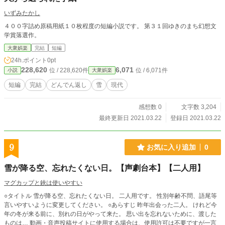
いずみたかし
４００字詰め原稿用紙１０枚程度の短編小説です。 第３１回ゆきのまち幻想文
学賞落選作。
大衆娯楽
完結
短編
24h.ポイント
0pt
228,620
6,071
位 / 228,620件
位 / 6,071件
小説
大衆娯楽
短編
完結
どんでん返し
雪
現代
感想数 0
文字数 3,204
最終更新日 2021.03.22
登録日 2021.03.22
9
お気に入り追加
0
雪が降る空、忘れたくない日。【声劇台本】【二人用】
マグカップと鋏は使いやすい
○タイトル 雪が降る空、忘れたくない日。 二人用です。 性別年齢不問、語尾等
言いやすいように変更してください。 ○あらすじ 昨年出会った二人。 けれど今
年の冬が来る前に、別れの日がやって来た。 思い出を忘れないために、渡した
ものは… 動画・音声投稿サイトに使用する場合は、使用許可は不要ですが一言