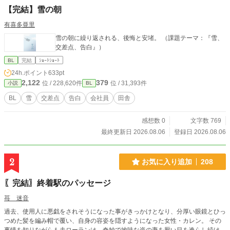
【完結】雪の朝
有喜多亜里
雪の朝に繰り返される、後悔と安堵。 （課題テーマ：『雪、
交差点、告白』）
BL
完結
ｼｮｰﾄｼｮｰﾄ
24h.ポイント
633pt
2,122
379
位 / 228,620件
位 / 31,393件
小説
BL
BL
雪
交差点
告白
会社員
田舎
感想数 0
文字数 769
最終更新日 2026.08.06
登録日 2026.08.06
2
お気に入り追加
208
〖完結〗終着駅のパッセージ
苺 迷音
過去、使用人に悪戯をされそうになった事がきっかけとなり、分厚い眼鏡とひっ
つめた髪を編み帽で覆い、自身の容姿を隠すようになった女性・カレン。 その