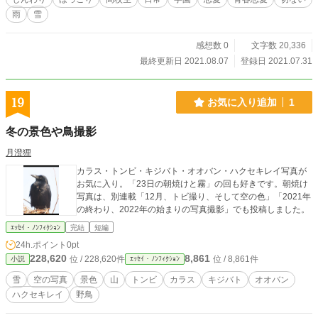
雨
雪
感想数 0
文字数 20,336
最終更新日 2021.08.07
登録日 2021.07.31
19
お気に入り追加
1
冬の景色や鳥撮影
月澄狸
カラス・トンビ・キジバト・オオバン・ハクセキレイ写真が
お気に入り。「23日の朝焼けと霧」の回も好きです。朝焼け
写真は、別連載「12月、トビ撮り、そして空の色」「2021年
の終わり、2022年の始まりの写真撮影」でも投稿しました。
ｴｯｾｲ・ﾉﾝﾌｨｸｼｮﾝ
完結
短編
24h.ポイント
0pt
228,620
8,861
位 / 228,620件
位 / 8,861件
小説
ｴｯｾｲ・ﾉﾝﾌｨｸｼｮﾝ
雪
空の写真
景色
山
トンビ
カラス
キジバト
オオバン
ハクセキレイ
野鳥