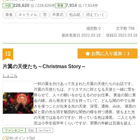
ーから 【登場人物】 宮沢あかり(26歳) オフィス用品ルート営
228,620
7,914
位 / 228,620件
位 / 7,914件
小説
青春
業のお疲れＯＬ。スイーツとスポーツ観戦が好き。初恋には
苦い思い出がある。 坂本哲朗(29歳） コンビニバイト。やる
青春
キャラメル
雪
卒業式
包み紙
消えていく
気ゼロ・社会性ゼロの無愛想店員。顔と声だけはいい、残念
イケメン。
感想数 0
文字数 798
最終更新日 2021.03.16
登録日 2021.03.16
12
お気に入り追加
1
片翼の天使たち～Christmas Story～
しょこら
一対の翼を分けあって生まれた片翼の天使たちのお話です。
片翼の天使たちは、クリスマスに対となる天使と一緒に雪を
降らせて、人々の願いをかなえるのがお仕事。 黄金の髪に黄
金の瞳。自ら発光する力を持っていて、どんな闇の中でも輝
きを保つことが出来る光の天使、深雪。通称、みゆ。 漆黒の
髪と星の光を宿す魅惑的な闇色の瞳を持つ透夜。彼もまた光
の天使ではあるのですが、持っている色は漆黒。 二人とも外
見は小学生低学年くらいですが、実際の年齢は百歳を超えま
す。 そんな小さな天使たちの物語です。
ファンタジー
完結
ｼｮｰﾄｼｮｰﾄ
24h.ポイント
0pt