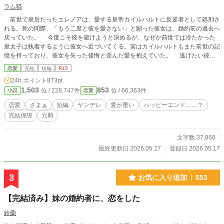
ラム猫
前世で皇后だったエレノアは、愛する皇帝カイルハルトに反逆者として処刑さ
れる。死の間際、「もう二度と彼を愛さない」と願った彼女は、婚約前の過去へ
戻っていた。 今度こそ彼を避けようと決めるが、なぜか前世では冷たかった
皇太子は執着するように彼女へ近づいてくる。実はカイルハルトもまた前世の記
憶を持っており、彼女を失った後悔と歪んだ愛を抱えていた。 逃げたい彼女
と、二度と手放さないと誓う彼。すれ違った愛が、やり直しの人生で少しずつ形
恋愛
完結
短編
R15
を変えていく。 ※毎日21時投稿 ※元鞘になります。苦手な方はご注意くだ
24h.ポイント
873pt
さい。
1,503
853
位 / 228,747件
位 / 66,363件
小説
恋愛
恋愛
ざまぁ
短編
ヤンデレ
愛が重い
ハッピーエンド……？
完結保障
元鞘
文字数 37,860
最終更新日 2026.05.27
登録日 2026.05.17
3
お気に入り追加
553
【完結済み】妹の婚約者に、恋をした
鈴蘭