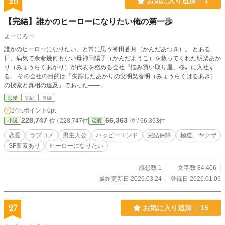
26
お気に入り追加
1
【完結】誰かのヒーローになりたい俺の第一歩
よーじろー
誰かのヒーローになりたい、と常に思う神田蒼月（かんだあつき）。 とある
日、病気で余命幾何もない母神田陽子（かんだようこ）を救ってくれた明楽あか
り（みょうらくあかり）が代表を務める会社〝悩み買い取り屋、桜〟に入社す
る。 その会社の目的は「失踪したあかりの父明楽春明（みょうらくはるあき）
の捜索と真相の追及」であった――。
恋愛
完結
長編
24h.ポイント
0pt
228,747
66,363
位 / 228,747件
位 / 66,363件
小説
恋愛
恋愛
ラブコメ
男主人公
ハッピーエンド
完結保障
極道、ヤクザ
SF要素あり
ヒーローになりたい
感想数 1
文字数 84,406
最終更新日 2026.03.24
登録日 2026.01.06
27
お気に入り追加
15