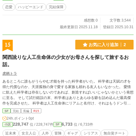
恋愛
ハッピーエンド
完結保障
感想数 0
文字数 3,544
最終更新日 2025.11.18
登録日 2025.10.31
15
お気に入り追加
2
関西訛りな人工生命体の少女がお母さんを探して旅するお
話。
虎柄トラ
あるところに誰もがうらやむ才能を持った科学者がいた。 科学者は天賦の才を
得た代償なのか、天涯孤独の身で愛する家族も頼れる友人もいなかった。 愛情
に飢えた科学者は存在しないのであれば、創造すればいいじゃないかという発想
に至る。 そして試行錯誤の末、科学者はありとあらゆる癖を詰め込んだ最高傑
作を完成させた。 科学者は人工生命体にリアムと名付け、それはもうドン引き
するぐらい溺愛した。 そして月日は経ち、可憐な少女に成長したリアムは二度
SF
完結
長編
R15
目の誕生日を迎えようとしていた。 誕生日プレゼントを手に入れるため科学者
24h.ポイント
0pt
は、リアムに留守番をお願いすると家を出て行った。 それからいくつも季節が
228,747
6,733
位 / 228,747件
位 / 6,733件
小説
SF
通り過ぎたが、科学者が家に帰ってくることはなかった。 科学者が帰宅しない
のは迷子になっているからだと、推察をしたリアムはある行動を起こした。
近未来
女主人公
人外
冒険
ギャグ
シリアス
無自覚チート