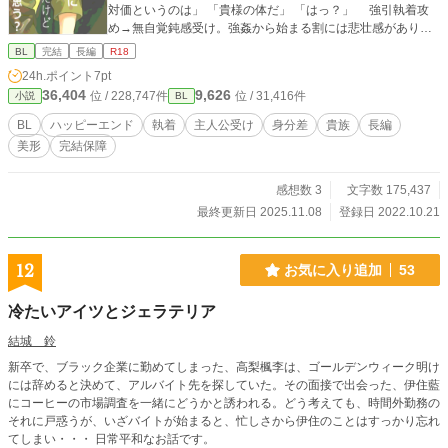
対価というのは」 「貴様の体だ」 「はっ？」 強引執着攻
め→無自覚鈍感受け。強姦から始まる割には悲壮感がありま
せん。18禁が含まれる話には※が付きます。 ★番外編完結
BL
完結
長編
R18
しました。領主視点の重い展開。本編とは別物テンションで
24h.ポイント
7pt
す。序盤に女装、虐待の描写があります。苦手な方はご注意
36,404
9,626
位 / 228,747件
位 / 31,416件
小説
BL
ください。
BL
ハッピーエンド
執着
主人公受け
身分差
貴族
長編
美形
完結保障
感想数 3
文字数 175,437
最終更新日 2025.11.08
登録日 2022.10.21
12
お気に入り追加
53
冷たいアイツとジェラテリア
結城 鈴
新卒で、ブラック企業に勤めてしまった、高梨楓李は、ゴールデンウィーク明け
には辞めると決めて、アルバイト先を探していた。その面接で出会った、伊住藍
にコーヒーの市場調査を一緒にどうかと誘われる。どう考えても、時間外勤務の
それに戸惑うが、いざバイトが始まると、忙しさから伊住のことはすっかり忘れ
てしまい・・・ 日常平和なお話です。