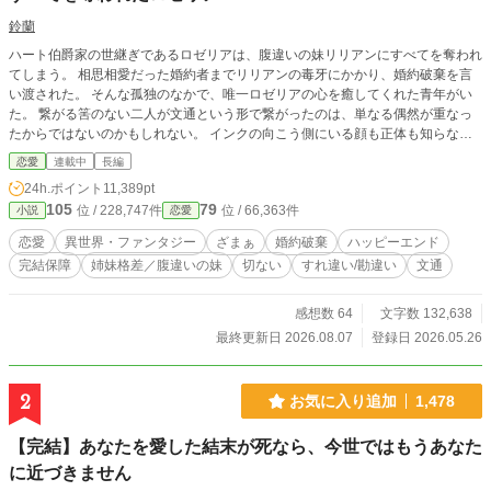
鈴蘭
ハート伯爵家の世継ぎであるロゼリアは、腹違いの妹リリアンにすべてを奪われ
てしまう。 相思相愛だった婚約者までリリアンの毒牙にかかり、婚約破棄を言
い渡された。 そんな孤独のなかで、唯一ロゼリアの心を癒してくれた青年がい
た。 繋がる筈のない二人が文通という形で繋がったのは、単なる偶然が重なっ
たからではないのかもしれない。 インクの向こう側にいる顔も正体も知らない
相手。 やがて、互いに特別な感情を抱くようになり、青年はロゼリアの元へ会
恋愛
連載中
長編
いに来た。 しかし、彼が文通相手だと誤認したのは、ロゼリアからすべてを奪
24h.ポイント
11,389pt
ったリリアンだった… 最終話まで予約投稿済みです。 少しでも気に入っていた
105
79
位 / 228,747件
位 / 66,363件
小説
恋愛
だけましたら、お気に入り登録で応援していただけると嬉しいです。 宜しくお
願いいたします。 注:打たれるシーンがあるので、苦手な方はお逃げください<(_
恋愛
異世界・ファンタジー
ざまぁ
婚約破棄
ハッピーエンド
_)>
完結保障
姉妹格差／腹違いの妹
切ない
すれ違い/勘違い
文通
感想数 64
文字数 132,638
最終更新日 2026.08.07
登録日 2026.05.26
2
お気に入り追加
1,478
【完結】あなたを愛した結末が死なら、今世ではもうあなた
に近づきません