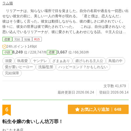
無自覚最強の物語――。
ラム猫
リリアーナは、知らない場所で目を覚ました。自分の名前や過去を一切思い出
せない彼女の前に、美しい一人の青年が現れる。 「君と僕は、恋人なんだ」
彼はそう優しく言った。彼女は動揺しながらも、彼の優しさに絆されていく。
徐々に、彼女の世界は彼で満たされていった。 これは、自分は愛されないと
思い込んでいるリリアーナが、彼に愛されてしあわせになる話。 ※主人公は軟
禁（監禁）されています。ヒーローは愛が重いヤンデレです。深いキス描写があ
恋愛
完結
短編
R15
ります。主人公は洗脳されていきます。被ざまぁ者が死にます。苦手な方はご注
24h.ポイント
149pt
意ください。 ※全十話＋後日談 の構成です。
8,249
3,667
位 / 228,747件
位 / 66,363件
小説
恋愛
溺愛
執着愛
ヤンデレ
ざまぁあり
虐げられる主人公
鳥籠の中
愛が重いヒーロー
洗脳/監禁
ハッピーエンド？かもしれない
完結保障
文字数 41,679
最終更新日 2026.06.24
登録日 2026.06.14
6
お気に入り追加
648
転生令嬢の食いしん坊万罪！
ねこたま本店