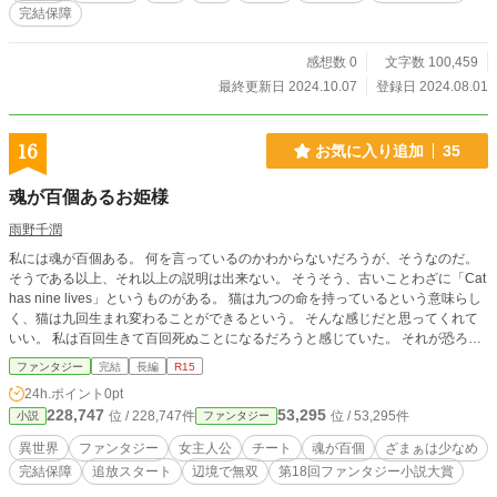
「お母さん待っててな、リアムがいま迎えに行くから！」 一度も外に出たこと
完結保障
がない関西訛りな箱入り娘による壮大な母親探しの旅がいまはじまる。
感想数 0
文字数 100,459
最終更新日 2024.10.07
登録日 2024.08.01
16
お気に入り追加
35
魂が百個あるお姫様
雨野千潤
私には魂が百個ある。 何を言っているのかわからないだろうが、そうなのだ。
そうである以上、それ以上の説明は出来ない。 そうそう、古いことわざに「Cat
has nine lives」というものがある。 猫は九つの命を持っているという意味らし
く、猫は九回生まれ変わることができるという。 そんな感じだと思ってくれて
いい。 私は百回生きて百回死ぬことになるだろうと感じていた。 それが恐ろし
いことだと感じたのは、五歳で馬車に轢かれた時だ。 身体がバラバラのグチャ
ファンタジー
完結
長編
R15
グチャになった感覚があったのに、気が付けば元に戻っていた。 その事故を目
24h.ポイント
0pt
撃した兄は「良かった」と涙を流して喜んだが、私は自分が不死のバケモノだと
228,747
53,295
位 / 228,747件
位 / 53,295件
小説
ファンタジー
知り戦慄した。 13話 身の上話 より
異世界
ファンタジー
女主人公
チート
魂が百個
ざまぁは少なめ
完結保障
追放スタート
辺境で無双
第18回ファンタジー小説大賞