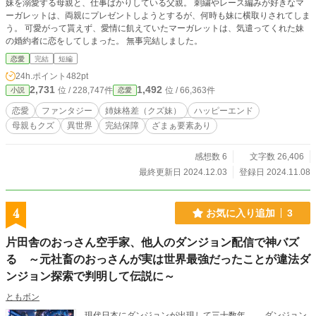
妹を溺愛する母親と、仕事ばかりしている父親。 刺繍やレース編みが好きなマ
ーガレットは、両親にプレゼントしようとするが、何時も妹に横取りされてしま
う。 可愛がって貰えず、愛情に飢えていたマーガレットは、気遣ってくれた妹
の婚約者に恋をしてしまった。 無事完結しました。
恋愛
完結
短編
24h.ポイント
482pt
2,731
1,492
位 / 228,747件
位 / 66,363件
小説
恋愛
恋愛
ファンタジー
姉妹格差（クズ妹）
ハッピーエンド
母親もクズ
異世界
完結保障
ざまぁ要素あり
感想数 6
文字数 26,406
最終更新日 2024.12.03
登録日 2024.11.08
4
お気に入り追加
3
片田舎のおっさん空手家、他人のダンジョン配信で神バズ
る ～元社畜のおっさんが実は世界最強だったことが違法ダ
ンジョン探索で判明して伝説に～
ともボン
現代日本にダンジョンが出現して三十数年。 ダンジョン