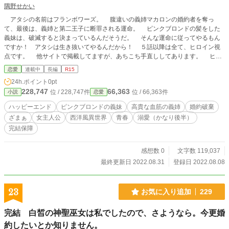
隅野せかい
アタシの名前はフランボワーズ。 腹違いの義姉マカロンの婚約者を奪っ
て、最後は、義姉と第二王子に断罪される運命。 ピンクブロンドの髪をした
義妹は、破滅すると決まっているんだそうだ。 そんな運命に従ってやるもん
ですか！ アタシは生き抜いてやるんだから！ ５話以降は全て、ヒロイン視
点です。 他サイトで掲載してますが、あちこち手直ししてあります。 ヒロ
インが溺愛されるのは、かなり話が進んでからです。
恋愛
連載中
長編
R15
24h.ポイント
0pt
228,747
66,363
位 / 228,747件
位 / 66,363件
小説
恋愛
ハッピーエンド
ピンクブロンドの義妹
高貴な血筋の義姉
婚約破棄
ざまぁ
女主人公
西洋風異世界
青春
溺愛（かなり後半）
完結保障
感想数 0
文字数 119,037
最終更新日 2022.08.31
登録日 2022.08.08
23
お気に入り追加
229
完結 白皙の神聖巫女は私でしたので、さようなら。今更婚
約したいとか知りません。