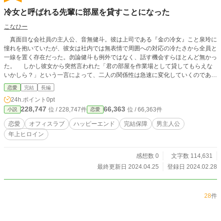
冷女と呼ばれる先輩に部屋を貸すことになった
こなひー
真面目な会社員の主人公、音無健斗。彼は上司である『金の冷女』こと泉玲に
憧れを抱いていたが、彼女は社内では無表情で周囲への対応の冷たさから全員と
一線を置く存在だった。勿論健斗も例外ではなく、話す機会すらほとんど無かっ
た。 しかし彼女から突然言われた「君の部屋を作業場として貸してもらえな
いかしら？」という一言によって、二人の関係性は急速に変化していくのであ
る。
恋愛
完結
長編
24h.ポイント
0pt
228,747
66,363
位 / 228,747件
位 / 66,363件
小説
恋愛
恋愛
オフィスラブ
ハッピーエンド
完結保障
男主人公
年上ヒロイン
感想数 0
文字数 114,631
最終更新日 2024.04.25
登録日 2024.02.28
28
件