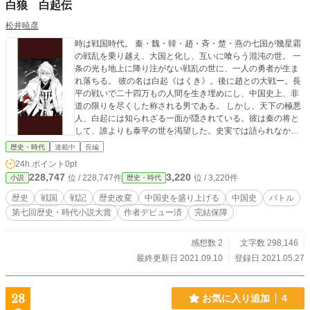
白狼 白起伝
松井暁彦
時は戦国時代。 秦・魏・韓・趙・斉・楚・燕の七国が幾星霜
の戦乱を乗り越え、大国と化し、互いに喰らう混沌の世。 一
条の光も地上に降り注がない戦乱の世に、一人の勇者が生ま
れ落ちる。 彼の名は白起《はくき》。後に趙との大戦ー。長
平の戦いで二十四万もの人間を生き埋めにし、中国史上、非
道の限りを尽くした称される男である。 しかし、天下の極悪
人、白起には知られざる一面が隠されている。彼は秦の将と
して、誰よりも泰平の世を渇望した。史実では語られなかっ
た、魔将白起の物語が紡がれる。 イラスト提供 mist様
歴史・時代
連載中
長編
24h.ポイント
0pt
228,747
3,220
位 / 228,747件
位 / 3,220件
小説
歴史・時代
歴史
戦国
戦記
歴史改変
中国史を盛り上げる
中国史
バトル
第七回歴史・時代小説大賞
作者デビュー済
完結保障
感想数 2
文字数 298,146
最終更新日 2021.09.10
登録日 2021.05.27
28
お気に入り追加
4