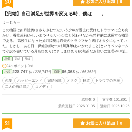
20
お気に入り追加
6
【完結】自己満足が世界を変える時、僕は……。
よーじろー
この物語は如月陸奥(きさらぎむつ)という少年が過去に受けたトラウマに立ち向
かい、香椎茉莉(かしいまつり)という少女と関わりながら精神的に成長する物語
である。 高校生になった如月陸奥は過去のトラウマから逃げオタクになってい
た。しかし、ある日、保健教師かつ相川真琴(あいかわまこと)というペンネーム
で小説を書いている月島ひめり(つきしまひめり)の無茶なお願いに無理やり従わ
されることにより香椎茉莉という少女と出会う――。
恋愛
完結
長編
24h.ポイント
0pt
228,747
66,363
位 / 228,747件
位 / 66,363件
小説
恋愛
恋愛
ハッピーエンド
完結保障
オタク
極道
トラウマの克服
二人の自己満足
コメディ
感想数 0
文字数 101,801
最終更新日 2026.01.05
登録日 2025.10.25
21
お気に入り追加
0