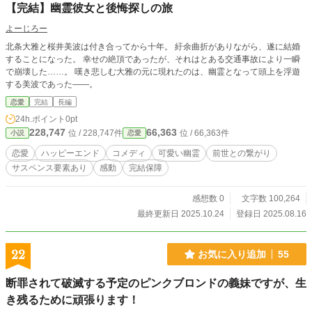
【完結】幽霊彼女と後悔探しの旅
よーじろー
北条大雅と桜井美波は付き合ってから十年。 紆余曲折がありながら、遂に結婚
することになった。 幸せの絶頂であったが、それはとある交通事故により一瞬
で崩壊した……。 嘆き悲しむ大雅の元に現れたのは、幽霊となって頭上を浮遊
する美波であった――。
恋愛
完結
長編
24h.ポイント
0pt
228,747
66,363
位 / 228,747件
位 / 66,363件
小説
恋愛
恋愛
ハッピーエンド
コメディ
可愛い幽霊
前世との繋がり
サスペンス要素あり
感動
完結保障
感想数 0
文字数 100,264
最終更新日 2025.10.24
登録日 2025.08.16
22
お気に入り追加
55
断罪されて破滅する予定のピンクブロンドの義妹ですが、生
き残るために頑張ります！