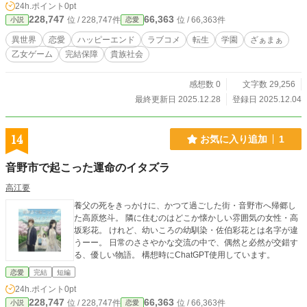
24h.ポイント
0pt
ャラであるイザベル・ド・クレアと親しくなり、彼女の告白の練習に協力するこ
228,747
66,363
位 / 228,747件
位 / 66,363件
小説
恋愛
とになってしまう。しかし、イザベルはゲームでは「悪役令嬢」という立場であ
り、最後は破滅してしまうという運命だった。 最初は現実世界に帰還するため
異世界
恋愛
ハッピーエンド
ラブコメ
転生
学園
ざぁまぁ
に、原作どおりに彼女が告白に失敗することを黙っていたハイドだが、イザベル
乙女ゲーム
完結保障
貴族社会
と接するにつれてそのひたむきさと真面目さに心を打たれる。 そして、ゲーム
と違う展開になることを戸惑いながらも、ハイドは、イザベルが報われる世界を
作る為に自分が作ったゲーム展開を破壊することを決意する。
感想数 0
文字数 29,256
最終更新日 2025.12.28
登録日 2025.12.04
14
お気に入り追加
1
音野市で起こった運命のイタズラ
高江要
養父の死をきっかけに、かつて過ごした街・音野市へ帰郷し
た高原悠斗。 隣に住むのはどこか懐かしい雰囲気の女性・高
坂彩花。 けれど、幼いころの幼馴染・佐伯彩花とは名字が違
うーー。 日常のささやかな交流の中で、偶然と必然が交錯す
る、優しい物語。 構想時にChatGPT使用しています。
恋愛
完結
短編
24h.ポイント
0pt
228,747
66,363
位 / 228,747件
位 / 66,363件
小説
恋愛