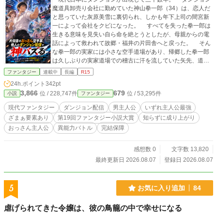
魔道具卸売り会社に勤めていた神山拳一郎（34）は、恋人だ
と思っていた灰原美雪に裏切られ、しかも年下上司の間宮新
一によって会社をクビになった。 すべてを失った拳一郎は
生きる意味を見失い自ら命を絶とうとしたが、母親からの電
話によって救われて故郷・福井の片田舎へと戻った。 そん
な拳一郎の実家には小さな空手道場があり、帰郷した拳一郎
は久しぶりの実家道場での稽古に汗を流していた矢先、道場
の神棚に封じられていた謎の黒い石によってダンジョン内へ
ファンタジー
連載中
長編
R15
強制転移してしまう。 そして、そこから冴えない中年おっ
24h.ポイント
342pt
さんだった拳一郎は覚醒する。 妖精族のエリーとの出会
3,866
679
位 / 228,747件
位 / 53,295件
小説
ファンタジー
い、自身の出生の謎、インフルエンサーで美少女Ｄライバー
のリオンをイレギュラーから助けたことによって、神山拳一
現代ファンタジー
ダンジョン配信
男主人公
いずれ主人公最強
郎の存在は【謎の武道家】として探索者専用動画投稿サイト
ざまぁ要素あり
第19回ファンタジー小説大賞
知らずに成り上がり
やＳＮＳに配信されてしまう。 やがて拳一郎は本格的にダ
おっさん主人公
異能力バトル
完結保障
ンジョンに潜るのだが、それは探索するためでも配信するた
めでもなかった。 とある凶悪なカルト宗教団体に戦いを挑
むためにダンジョンに潜って消息を絶った父親を捜すため、
感想数 0
文字数 13,820
正式な探索者ライセンスが取得できなかった拳一郎は違法に
最終更新日 2026.08.07
登録日 2026.08.07
ダンジョン探索することを決めたのだった。 しかし、その
拳一郎の違法行為が結果的に日本のみならず全世界を救うこ
とになる。 もちろん、拳一郎を裏切った連中も相応の報い
5
お気に入り追加
84
を受けることは言うまでもない。 これはダンジョン配信し
ない最強のおっさん空手家が、知らぬ間にダンジョン配信業
虐げられてきた令嬢は、彼の鳥籠の中で幸せになる
界を揺るがし、その高潔さと最強の武力が全世界に知れ渡る