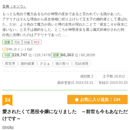
音爽（ネソウ）
もっとも色白で魔力あるものが神聖の巫女であると言われている国があった。
アデリナはそんな理由から巫女候補に祀り上げらて王太子の婚約者として選ばれ
た。だが、より色白で魔力が高いと噂の女性が現れたことで「彼女こそが巫女に
違いない」と王子は婚約をした。ところが神聖巫女を選ぶ儀式祈祷がされた時、
白色に光輝いたのはアデリナであった……
恋愛
完結
短編
R15
24h.ポイント
0pt
228,747
66,363
位 / 228,747件
位 / 66,363件
小説
恋愛
異世界
婚約破棄
ざまぁ
後の祭り
完結保障
感想数 2
文字数 18,812
最終更新日 2024.03.31
登録日 2024.03.20
24
お気に入り追加
134
愛されたくて悪役令嬢になりました ～前世も今もあなただ
けです～
miyoko