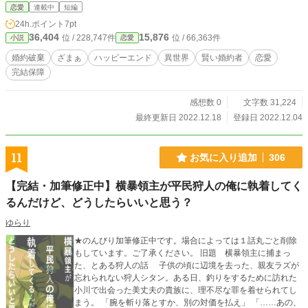
恋愛
連載中
短編
24h.ポイント
7pt
36,404
15,876
位 / 228,747件
位 / 66,363件
小説
恋愛
婚約破棄
ざまぁ
ハッピーエンド
異世界
賢い婚約者
恋愛
完結保障
感想数 0
文字数 31,224
最終更新日 2022.12.18
登録日 2022.12.04
11
お気に入り追加
306
【完結・加筆修正中】横暴領主が平民狩人の俺に執着してく
るんだけど、どうしたらいいと思う？
ゆらり
★のんびり加筆修正中です。場合によっては１話丸ごと削除
もしています。ご了承ください。 旧題 横暴領主に捕まっ
た、とある狩人の話 子供の頃に辺境を去った、親友ラズが
忘れられない狩人シタン。ある日、釣りをするために訪れた
小川で出会った美丈夫の貴族に、理不尽な罪を着せられてし
まう。 「腕を斬り落とすか、別の対価を払え」 「……あの、