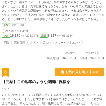
【あらすじ・結末のイメージ】 真琴は、葵の重すぎる依存から逃げ出そうとし
ます。しかし、葵は「真琴に捨てられるくらいなら、いっそ二人で消えてしまい
たい」という狂気的な愛情から、ある行動に出ます。 それは命を奪い合うよう
なものではなく、「社会から完全に隔絶された場所で、永遠にふたりだけで生き
る」という選択でした。 誤字脱字がございましたらコメントのほうで報告して
くださると助かります。
恋愛
完結
短編
24h.ポイント
35pt
19,170
8,327
位 / 228,747件
位 / 66,363件
小説
恋愛
恋愛
完結保障
メリバ
切ない
メリーバットエンド
感想数 0
文字数 4,591
最終更新日 2026.08.04
登録日 2026.08.04
8
お気に入り追加
483
【完結】この地獄のような楽園に祝福を
おもち。
いらないわたしは、決して物語に出てくるようなお姫様にはなれない。 だって
知っているから。わたしは生まれるべき存在ではなかったのだと…… 「必ず迎
えに来るよ」 そんなわたしに、唯一親切にしてくれた彼が紡いだ……たった一