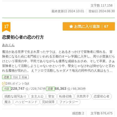
文字数 117,158
最終更新日 2024.10.01
登録日 2024.08.30
17
お気に入り追加
67
恋愛初心者の恋の行方
あおくん
魔法がある世界で生まれ育ったサラは、とあるきっかけで冒険者に憧れる。 冒
険者になるために名門校といわれる王都のオーレ学園に入学し、周りが貴族だら
けという環境の中、平民でありながらも優秀な成績をおさめ、そして卒業。さぁ
冒険者として活動しようじゃないかという中、聖女じゃなければ倒せないと言わ
れる魔物が現れた。 え？ソロで活動しちゃダメ？地元の同年代の人達はもうパ
ーティー組んでいるし、そもそも実力とランクが合わない為にパーティーを組め
恋愛
完結
長編
ない。一体どうやって活動していけばいいのよ！と悩んだサラの前に、学生時代
24h.ポイント
0pt
のライバル…いや師匠ともいえる人が現れた。 一緒にパーティーメンバーとし
228,747
66,363
位 / 228,747件
位 / 66,363件
小説
恋愛
てクエストやってくれるの？嬉しい！…ってアンタ騎士団所属じゃん！冒険者じ
ゃないじゃん！…うえええ、いいの！？どうなってんだ騎士団……まぁこれから
残酷な描写あり
女主人公
聖女
転移召喚
天然男子
恋愛初心者
よろしくね！ といった感じで冒険者になったサラと騎士団に入った男の子との
魔法
ハッピーエンド
完結保障
ファンタジー
ラブコメを目指しつつ、世界を平和に導く？物語です。 続きを読みたいと思っ
ていただけたら、是非ともお気に入り登録していただけると嬉しいです！ 長編
への挑戦なので、応援していただけると作者のモチベーションも上がりやすくな
感想数 2
文字数 676,475