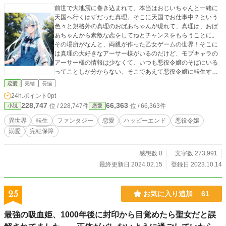
前世で大地震に巻き込まれて、本当はおじいちゃんと一緒に
天国へ行くはずだった真理。そこに天国でお仕事中？という
色々と規格外の真理のおばあちゃんが現れて、真理は、おば
あちゃんから素敵な恋をしてねとチャンスをもらうことに。
その場所がなんと、両親が作った乙女ゲームの世界！そこに
は真理の大好きなアーサー様がいるのだけど、モブキャラの
アーサー様の情報は少なくて、いつも悪役令嬢のそばにいる
ってことしか分からない。そこであえて悪役令嬢に転生する
ことにした真理ことマリーは、十五年間そのことをすっかり
恋愛
完結
長編
忘れて悪役令嬢まっしぐら？前世では体が不自由だったせい
24h.ポイント
0pt
か……健康な体を手に入れたマリー（真理）はカエルを捕ま
228,747
66,363
位 / 228,747件
位 / 66,363件
小説
恋愛
えたり、令嬢らしからぬ一面もあって……。明日はデビュタ
ントなのに……。いい加減、思い出しなさい！しびれを切ら
異世界
転生
ファンタジー
恋愛
ハッピーエンド
悪役令嬢
したおばあちゃんが・思い出させてくれたけど、間に合うの
溺愛
完結保障
かしら……。 ※初めての作品です。設定ゆるく、誤字脱字も
あると思います。気にいっていただけたらポチッと投票頂け
ると嬉しいですm(_ _)m
感想数 0
文字数 273,991
最終更新日 2024.02.15
登録日 2023.10.14
25
お気に入り追加
61
最強の吸血姫、1000年後に封印から目覚めたら聖女だと誤