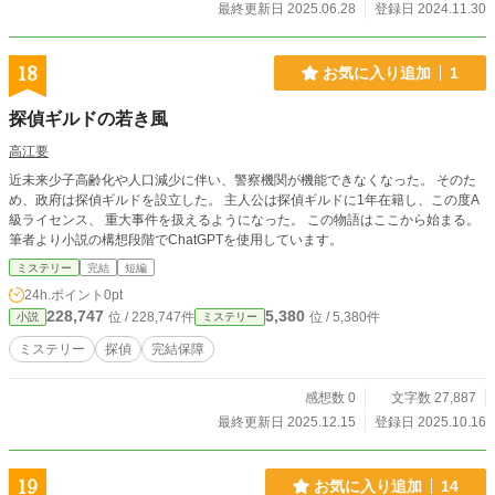
りますので、どうぞよろしくお願いします！ また投稿するまでの間に30万文字
最終更新日 2025.06.28
登録日 2024.11.30
分は書いている為、ストックが尽きるまでに完結迄目指して毎日投稿していきま
すので、どうぞよろしくお願いします。 一話につき4000文字を超えないように
調節してみましたが、文字数が多く感じられましたらすみません。 投稿時間は
18
お気に入り追加
1
朝と夜の6時に更新するよう設定しています。 完結までの大体の流れは決めてい
ますので、完結は保証させていただきます。 どうぞよろしくお願いいたしま
探偵ギルドの若き風
す。
高江要
近未来少子高齢化や人口減少に伴い、警察機関が機能できなくなった。 そのた
め、政府は探偵ギルドを設立した。 主人公は探偵ギルドに1年在籍し、この度A
級ライセンス、 重大事件を扱えるようになった。 この物語はここから始まる。
筆者より小説の構想段階でChatGPTを使用しています。
ミステリー
完結
短編
24h.ポイント
0pt
228,747
5,380
位 / 228,747件
位 / 5,380件
小説
ミステリー
ミステリー
探偵
完結保障
感想数 0
文字数 27,887
最終更新日 2025.12.15
登録日 2025.10.16
19
お気に入り追加
14