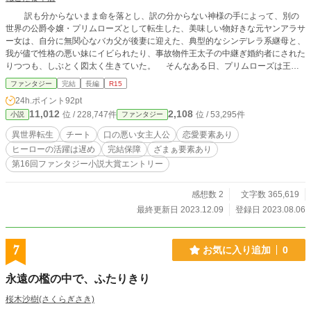
訳も分からないまま命を落とし、訳の分からない神様の手によって、別の
世界の公爵令嬢・プリムローズとして転生した、美味しい物好きな元ヤンアラサ
ー女は、自分に無関心なバカ父が後妻に迎えた、典型的なシンデレラ系継母と、
我が儘で性格の悪い妹にイビられたり、事故物件王太子の中継ぎ婚約者にされた
りつつも、しぶとく図太く生きていた。 そんなある日、プリムローズは王侯
貴族の子女が６～１０歳の間に受ける『スキル鑑定の儀』の際、邪悪とされる大
ファンタジー
完結
長編
R15
罪系スキルの所有者であると判定されてしまう。 プリムローズはその日のう
24h.ポイント
92pt
ちに、同じ判定を受けた唯一の友人、美少女と見まごうばかりの気弱な第二王
11,012
2,108
位 / 228,747件
位 / 53,295件
小説
ファンタジー
子・リトス共々捕えられた挙句、国境近くの山中に捨てられてしまうのだった。
しかし、中身が元ヤンアラサー女の図太い少女は諦めない。 プリムローズ
異世界転生
チート
口の悪い女主人公
恋愛要素あり
は時に気弱な友の手を引き、時に引いたその手を勢い余ってブン回しながらも、
ヒーローの活躍は遅め
完結保障
ざまぁ要素あり
邪悪と断じられたスキルを駆使して生き残りを図っていく。 これは、図太く
第16回ファンタジー小説大賞エントリー
て口の悪い、ちょっと（？）食いしん坊な転生令嬢が、自分なりの幸せを自分の
力で掴み取るまでの物語。 こちらの作品は、2023年12月28日から、カクヨム
様でも掲載を開始しました。 今後、カクヨム様掲載用にほんのちょっとだけ
感想数 2
文字数 365,619
内容を手直しし、1話ごとの文章量を増やす事でトータルの話数を減らした改訂
最終更新日 2023.12.09
登録日 2023.08.06
版を、1日に2回のペースで投稿していく予定です。多量の加筆修正はしており
ませんが、もしよろしければ、カクヨム版の方もご笑覧下さい。 ※作者が適当
にでっち上げた、完全ご都合主義的世界です。細かいツッコミはご遠慮頂ければ
7
お気に入り追加
0
幸いです。もし、目に余るような誤字脱字を発見された際には、コメント欄など
で優しく教えてやって下さい。 ※検討の結果、「ざまぁ要素あり」タグを追加
永遠の檻の中で、ふたりきり
しました。
桜木沙樹(さくらぎさき)