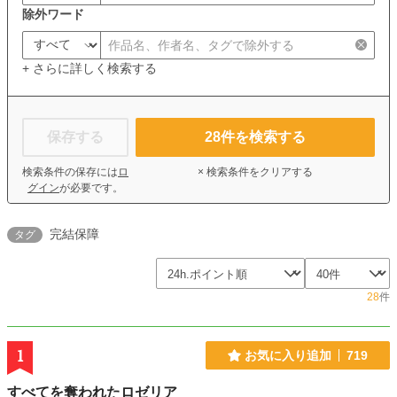
除外ワード
+ さらに詳しく検索する
保存する
28
件を検索する
検索条件の保存には
ロ
× 検索条件をクリアする
グイン
が必要です。
完結保障
タグ
28
件
1
お気に入り追加
719
すべてを奪われたロゼリア