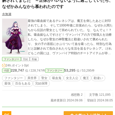
解されてました ～正体がバレないように過ごしていたら、
なぜかみんなから慕われたのです
水無瀬
最強の吸血姫であるテレネシアは、魔王を倒したあとに封印
されてしまう。 そして1000年後に目覚めたら、なぜか人間た
ちから伝説の聖女として崇められていた。 な、なんでぇ！？
私、吸血姫なんですけど！ ヴァンパイアの力で怪我人を治療
したら、なぜか聖女の神聖魔法と勘違いされて褒められた
り、 女の子の首筋にかぶりついて血を吸ったら、特別な行為
だと誤解されて告白されたりな生活を送るテレネシア。 けれ
どもこの国には、ヴァンパイア特効のチートアイテムが存在
していた。 もしも正体がヴァンパイアだとバレたら、テレネ
ファンタジー
完結
長編
シアは殺されてしまう。 そうならないために血を集めて魔力
24h.ポイント
0pt
を回復して、チートアイテムを奪っちゃいます！ ※表紙のイ
228,747
53,295
位 / 228,747件
位 / 53,295件
小説
ファンタジー
ラストはそらかいと様よりいただいたFAになります
ファンタジー
異世界
聖女
吸血鬼
女主人公
魔王
勘違い
最強
百合もある
完結保障
感想数 2
文字数 121,095
最終更新日 2024.09.06
登録日 2024.08.05