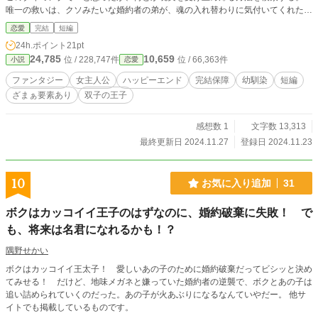
唯一の救いは、クソみたいな婚約者の弟が、魂の入れ替わりに気付いてくれた事
だった… 完結しました
恋愛
完結
短編
24h.ポイント
21pt
24,785
10,659
位 / 228,747件
位 / 66,363件
小説
恋愛
ファンタジー
女主人公
ハッピーエンド
完結保障
幼馴染
短編
ざまぁ要素あり
双子の王子
感想数 1
文字数 13,313
最終更新日 2024.11.27
登録日 2024.11.23
10
お気に入り追加
31
ボクはカッコイイ王子のはずなのに、婚約破棄に失敗！ で
も、将来は名君になれるかも！？
隅野せかい
ボクはカッコイイ王太子！ 愛しいあの子のために婚約破棄だってビシッと決め
てみせる！ だけど、地味メガネと嫌っていた婚約者の逆襲で、ボクとあの子は
追い詰められていくのだった。あの子が火あぶりになるなんていやだー。 他サ
イトでも掲載しているものです。