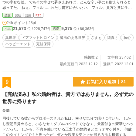
つの幸せな嘘。 でもその幸せな夢さえあれば、どんな辛い事にも耐えられると
思ってた。 ねぇ、フィル……わたし貴方に会いたい。 フィル、貴方と共に生き
たいの。 ※子どもに手を上げる大人が出てきます。読まれる際はご注意下さ
恋愛
完結
短編
R15
い、無理な方はブラウザバックでお願いします。 ※この作品は作者独自の設定
24h.ポイント
28pt
が出てきますので何卒ご了承ください。 ※本編＋おまけ数話。
21,573
9,375
位 / 228,747件
位 / 66,363件
小説
恋愛
異世界
ドアマットヒロイン
魔法のある世界
ざまぁ
純真さ
執心
ハッピーエンド
完結保障
感想数 2
文字数 23,462
最終更新日 2022.12.12
登録日 2022.12.01
9
お気に入り追加
81
【完結済み】私の婚約者は、貴方ではありません。必ず元の
世界に帰ります
鈴蘭
同棲している彼からプロポーズされた私は、幸せな気分で眠りに付いた。 しか
し翌朝目覚めると、小さなセミダブルのベッドではなく、天蓋付きの豪華なベッ
ドだった。 しかも、不貞を働いている王太子の婚約者と言うオマケ付き。 何故
このタイミングで？と思ったが、何とか現実を受け止め帰る方法を模索する。