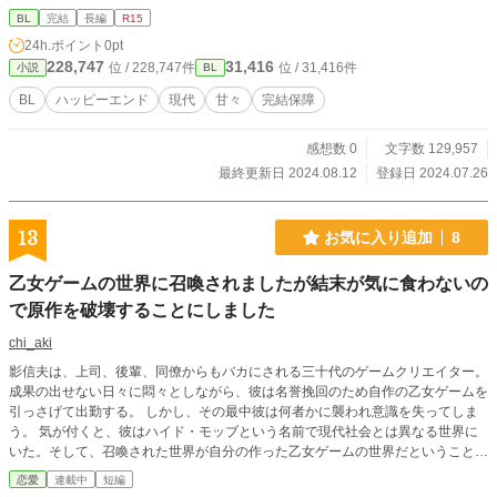
BL
完結
長編
R15
24h.ポイント
0pt
228,747
31,416
位 / 228,747件
位 / 31,416件
小説
BL
BL
ハッピーエンド
現代
甘々
完結保障
感想数 0
文字数 129,957
最終更新日 2024.08.12
登録日 2024.07.26
13
お気に入り追加
8
乙女ゲームの世界に召喚されましたが結末が気に食わないの
で原作を破壊することにしました
chi_aki
影信夫は、上司、後輩、同僚からもバカにされる三十代のゲームクリエイター。
成果の出せない日々に悶々としながら、彼は名誉挽回のため自作の乙女ゲームを
引っさげて出勤する。 しかし、その最中彼は何者かに襲われ意識を失ってしま
う。 気が付くと、彼はハイド・モッブという名前で現代社会とは異なる世界に
いた。そして、召喚された世界が自分の作った乙女ゲームの世界だということに
気が付く。 しかし、ゲームでハイドはいわゆる名もない「モブ」だったが、現
恋愛
連載中
短編
実の世界に帰還する為、手がかりを探し奔走する。そんな中ゲームのネームドキ