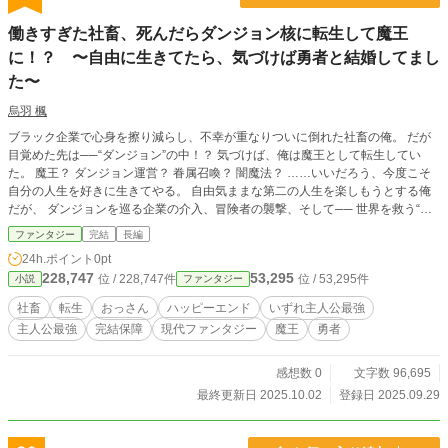
働きすぎた社畜、死んだらダンジョン核に転生して魔王
に！？ 〜自由に生きてたら、気づけば勇者と結婚してまし
た〜
烏羽 楓
ブラック企業で心身を擦り減らし、不幸が重なりついに倒れた社畜の俺。 だが
目覚めた先は──“ダンジョン”の中！？ 気づけば、俺は魔王として転生してい
た。 魔王？ ダンジョン運営？ 眷属召喚？ 闇魔法？ ……いいだろう、今度こそ
自分の人生を好きに生きてやる。 自由気ままな第二の人生を楽しもうとする俺
だが、 ダンジョンを巡る企業の介入、冒険者の襲撃、そして── 世界を救う“勇
者”の存在が、俺の“自由”をかき乱していく。 これは、働きすぎた一人の社畜
ファンタジー
完結
長編
が、魔王となって辿り着く “ちょっと血生臭くて、でも確かに温かい”終着点の物
24h.ポイント
0pt
語。
228,747
53,295
位 / 228,747件
位 / 53,295件
小説
ファンタジー
社畜
転生
おっさん
ハッピーエンド
いずれ主人公最強
主人公最強
完結保障
現代ファンタジー
魔王
勇者
感想数 0
文字数 96,695
最終更新日 2025.10.02
登録日 2025.09.29