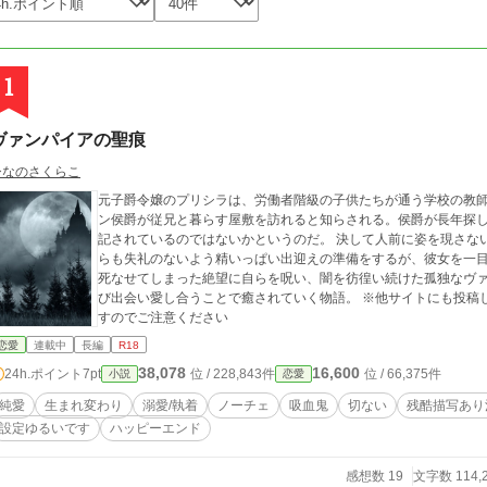
1
ヴァンパイアの聖痕
ひなのさくらこ
元子爵令嬢のプリシラは、労働者階級の子供たちが通う学校の教
ン侯爵が従兄と暮らす屋敷を訪れると知らされる。侯爵が長年探
記されているのではないかというのだ。 決して人前に姿を現さないことで知られる侯爵だ。プリシラは戸惑いなが
らも失礼のないよう精いっぱい出迎えの準備をするが、彼女を一目見るな
死なせてしまった絶望に自らを呪い、闇を彷徨い続けた孤独なヴ
び出会い愛し合うことで癒されていく物語。 ※他サイトにも投稿しています ※残酷描写・R表現は予告なく入りま
すのでご注意ください
恋愛
連載中
長編
R18
38,078
16,600
24h.ポイント
7pt
位 / 228,843件
位 / 66,375件
小説
恋愛
純愛
生まれ変わり
溺愛/執着
ノーチェ
吸血鬼
切ない
残酷描写あり
設定ゆるいです
ハッピーエンド
感想数 19
文字数 114,