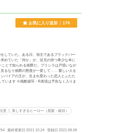
お気に入り追加
179
師をしていた。ある日、領主であるブラックバー
し求めていた「何か」が、従兄の持つ希少な本に
り侯爵の態度が一変して…… 愛しい人を
ァンパイアの王が、生まれ変わった恋人とふたた
注意
美しすぎるヒーロー（黒髪・銀目）
254
最終更新日 2021.10.24
登録日 2021.06.06