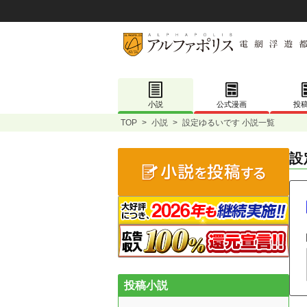
小説
公式漫画
投
TOP
>
小説
>
設定ゆるいです 小説一覧
設
投稿小説