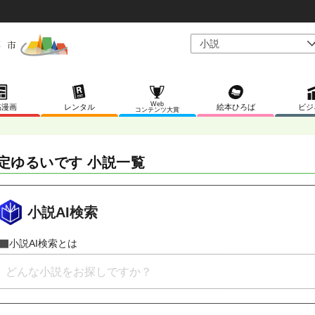
Web
稿漫画
レンタル
絵本ひろば
ビジ
コンテンツ大賞
定ゆるいです 小説一覧
小説AI検索
小説AI検索とは