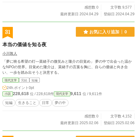
感想数 0
文字数 9,577
最終更新日 2024.04.29
登録日 2024.04.29
31
お気に入り追加
0
本当の価値を知る夜
小川敦人
「夢に映る希望の灯—菜緒子の微笑みと隆介の目覚め」 夢の中で出会った温か
なNPOの世界。目覚めた隆介は、菜緒子の言葉を胸に、自らの価値と向き合
い、一歩を踏み出そうと決意する。
現代文学
完結
短編
24h.ポイント
0pt
228,618
9,611
位 / 228,618件
位 / 9,611件
小説
現代文学
短編
生きること
日常
夢の中
感想数 0
文字数 4,152
最終更新日 2025.02.06
登録日 2025.02.06