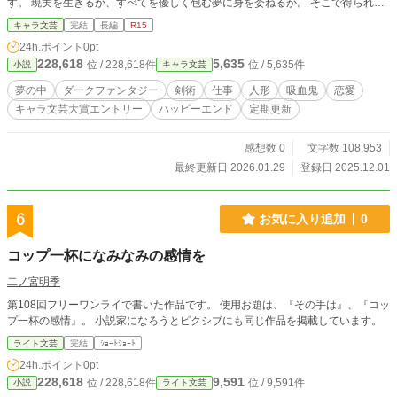
す。 現実を生きるか、すべてを優しく包む夢に身を委ねるか。 そこで得られる
ものは真の安らぎか――それとも、静謐なる破滅か……。 毎週火・金・日曜日
キャラ文芸
完結
長編
R15
朝9:00更新！
24h.ポイント
0pt
228,618
5,635
位 / 228,618件
位 / 5,635件
小説
キャラ文芸
夢の中
ダークファンタジー
剣術
仕事
人形
吸血鬼
恋愛
キャラ文芸大賞エントリー
ハッピーエンド
定期更新
感想数 0
文字数 108,953
最終更新日 2026.01.29
登録日 2025.12.01
6
お気に入り追加
0
コップ一杯になみなみの感情を
二ノ宮明季
第108回フリーワンライで書いた作品です。 使用お題は、『その手は』、『コッ
プ一杯の感情』。 小説家になろうとピクシブにも同じ作品を掲載しています。
ライト文芸
完結
ｼｮｰﾄｼｮｰﾄ
24h.ポイント
0pt
228,618
9,591
位 / 228,618件
位 / 9,591件
小説
ライト文芸