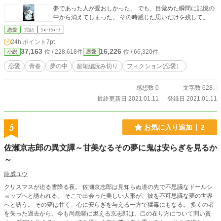
夢であった人が愛おしかった。 でも、目覚めた瞬間に記憶の
中から消えてしまった。 その時感じた思いだけを残して。
恋愛
完結
ｼｮｰﾄｼｮｰﾄ
24h.ポイント
7pt
37,163
16,226
位 / 228,618件
位 / 66,320件
小説
恋愛
恋愛
青春
夢の中
超短編読み切り
フィクション(恋愛）
感想数 0
文字数 628
最終更新日 2021.01.11
登録日 2021.01.11
5
お気に入り追加
2
佐瀬京志郎の異文譚～甘美なるその夢に鬼は安らぎを見るか
～
龍威ユウ
クリスマスが迫る雪降る夜。 佐瀬京志郎は見知らぬ道の先で不思議なドールシ
ョップへと誘われる。 そこで出会った美しい人形が、彼を不可思議な夢の世界
へと誘う。 その夢は甘く、心に安らぎを与える一方で猛毒にもなる。 多くの者
を失った過去から、今も尚怨嗟に燃える京志郎は、己の在り方について問い質