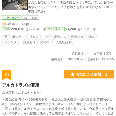
が見たものとは？？ 『水面の向こうには時に、忘れたものが
落ちている』 "いつだって人は誰かを照らす光になる" ※毎日
更新（完結）
ファンタジー
完結
短編
24h.ポイント
0pt
228,618
53,260
位 / 228,618件
位 / 53,260件
小説
ファンタジー
夢
魔法使い
社会人
少年
夢追い人
朗読台本
脚本
ファンタジー要素あり
夢の中
1人用朗読劇
感想数 0
文字数 8,376
最終更新日 2020.08.22
登録日 2019.04.05
16
お気に入り追加
2
アルカトラズの花束
水笛流羽（みずぶえ・るう）
・男女恋愛(モラハラ)の要素あり ・社会人女性の視点 ・現代舞台(日常描写少な
め) ・夢の話がメイン ・解釈の分かれる結末 アメリカ旅行から帰国して以来、
「私」は監獄アルカトラズにまつわる夢を繰り返し見ている。心地良いとは言え
ないその夢も、それ以前に見続けてた悪夢よりはだいぶマシだと「私」には思え