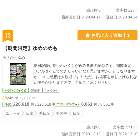
感想数 0
文字数 226
最終更新日 2020.04.14
登録日 2020.04.14
12
お気に入り追加
1
【期間限定】ゆめのめも
あさかわゆめ
夢日記歴が長いわたくしが夜みる夢の記録です。期間限定、
リアルタイムでできたらいいなと思いますが、どうなります
か。 ※ご感想は大歓迎です！ ただ、お返事を差し上げられな
い場合がありますので、予めご了承ください。
ｴｯｾｲ・ﾉﾝﾌｨｸｼｮﾝ
連載中
ｼｮｰﾄｼｮｰﾄ
24h.ポイント
0pt
228,618
8,861
位 / 228,618件
位 / 8,861件
小説
ｴｯｾｲ・ﾉﾝﾌｨｸｼｮﾝ
エッセイ
日常
夢日記
夢の中
日記
感想数 0
文字数 7,715
最終更新日 2023.12.12
登録日 2022.12.10