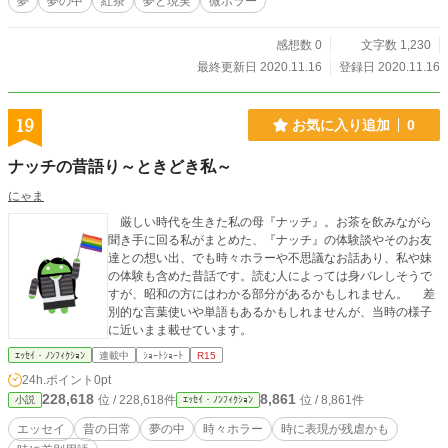
夢
夢の中
紅茶
夢と現実
微ホラー
感想数 0
文字数 1,230
最終更新日 2020.11.16
登録日 2020.11.16
19
お気に入り追加
0
ナッチの昔語り～ときどき私～
にゃま
厳しい時代を生きた私の母『ナッチ』。お茶を飲みながら
聞き手に回る私がまとめた、『ナッチ』の体験談やそのお友
達との想い出、でも時々ホラーや不思議なお話あり、私や妹
の体験も含めた昔話です。読む人によっては身バレしそうで
すが、昭和の方にはわかる部分があるかもしれません。 差
別的な言葉使いや単語もあるかもしれませんが、当時の様子
に近いまま載せています。
ｴｯｾｲ・ﾉﾝﾌｨｸｼｮﾝ
連載中
ｼｮｰﾄｼｮｰﾄ
R15
24h.ポイント
0pt
228,618
8,861
位 / 228,618件
位 / 8,861件
小説
ｴｯｾｲ・ﾉﾝﾌｨｸｼｮﾝ
エッセイ
昔の日常
夢の中
時々ホラー
時に表現が残虐かも