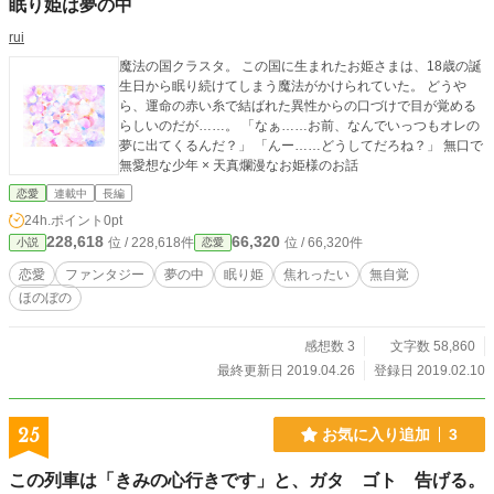
眠り姫は夢の中
rui
魔法の国クラスタ。 この国に生まれたお姫さまは、18歳の誕
生日から眠り続けてしまう魔法がかけられていた。 どうや
ら、運命の赤い糸で結ばれた異性からの口づけで目が覚める
らしいのだが……。 「なぁ……お前、なんでいっつもオレの
夢に出てくるんだ？」 「んー……どうしてだろね？」 無口で
無愛想な少年 × 天真爛漫なお姫様のお話
恋愛
連載中
長編
24h.ポイント
0pt
228,618
66,320
位 / 228,618件
位 / 66,320件
小説
恋愛
恋愛
ファンタジー
夢の中
眠り姫
焦れったい
無自覚
ほのぼの
感想数 3
文字数 58,860
最終更新日 2019.04.26
登録日 2019.02.10
25
お気に入り追加
3
この列車は「きみの心行きです」と、ガタ ゴト 告げる。