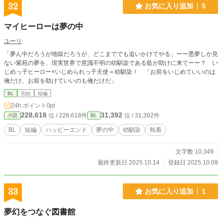
32
お気に入り追加
5
マイヒーローは夢の中
ユーリ
「夢ん中だろうが地獄だろうが、どこまででも追いかけてやる」ーー悪夢しか見
ない紫苑の夢を、現実世界で意識不明の幼馴染である藍が助けに来てーー？ い
じめっ子ヒーロー×いじめられっ子天使＝幼馴染！ 「お前をいじめていいのは
俺だけ、お前を助けていいのも俺だけだ」
BL
完結
短編
24h.ポイント
0pt
228,618
31,392
位 / 228,618件
位 / 31,392件
小説
BL
BL
短編
ハッピーエンド
夢の中
幼馴染
執着
文字数 10,349
最終更新日 2025.10.14
登録日 2025.10.09
33
お気に入り追加
1
夢幻をつなぐ図書館