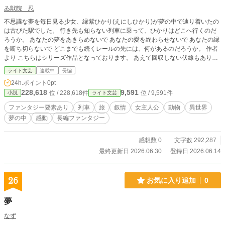
ゐ獣院 忍
不思議な夢を毎日見る少女、縁紫ひかり(えにしひかり)が夢の中で辿り着いたの
は古びた駅でした。 行き先も知らない列車に乗って、ひかりはどこへ行くのだ
ろうか。 あなたの夢をあきらめないで あなたの愛を終わらせないで あなたの縁
を断ち切らないで どこまでも続くレールの先には、何があるのだろうか。 作者
より こちらはシリーズ作品となっております。 あえて回収しない伏線もありま
すが、それはみなさまの想像力にお任せします。 主人公の設定上、経験した記
ライト文芸
連載中
長編
憶の思い返しやその羅列が多いことがあります。 初作品のため、矛盾点や誤
24h.ポイント
0pt
用、漢字の使用パターンの重複などあるかと存じますが、何卒ご容赦ください。
228,618
9,591
位 / 228,618件
位 / 9,591件
小説
ライト文芸
ファンタジー要素あり
列車
旅
叙情
女主人公
動物
異世界
夢の中
感動
長編ファンタジー
感想数 0
文字数 292,287
最終更新日 2026.06.30
登録日 2026.06.14
26
お気に入り追加
0
夢
なず