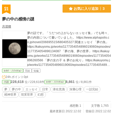
21
お気に入り追加
3
夢の中の感情の謎
月澄狸
夢の話です。「うだつの上がらないエッセイ集」↓でも時々、
夢の内容について書いていました。 https://www.alphapolis.c
o.jp/novel/206695515/680405327 関連エッセイ 「夢の魚」
https://kakuyomu.jp/works/1177354054896019060/episodes/
1177354054896134087 「夢の海、夢の世界」 https://kakuy
omu.jp/works/1177354054896019060/episodes/1177354054
896260566 「夢の女の子 ＆ 夢のお叱り」 https://kakuyomu.j
p/works/1177354054896019060/episodes/11773540548962
64627 「夢の花火・夢の棚田」 https://kakuyomu.jp/works/11
ｴｯｾｲ・ﾉﾝﾌｨｸｼｮﾝ
完結
短編
77354054896019060/episodes/1177354054897101875
24h.ポイント
0pt
「夢のドッペルゲンガー」 https://kakuyomu.jp/works/117735
228,618
8,861
位 / 228,618件
位 / 8,861件
小説
ｴｯｾｲ・ﾉﾝﾌｨｸｼｮﾝ
4054896019060/episodes/1177354054897399002 「夢の集
団行動、夢の世界」 https://kakuyomu.jp/works/11773540548
夢
夢の中
エッセイ
日常
潜在意識
深層心理
一話完結
96019060/episodes/1177354054919324221 「夢の地震とカ
精神世界
現実世界
幻想
ラス」 https://kakuyomu.jp/works/1177354054896019060/ep
isodes/1177354054918707974 「夢の札束」 https://kakuyo
mu.jp/works/1177354054896019060/episodes/11773540549
感想数 1
文字数 1,765
22537263 「夢は嘘つき？ 正直者？ 夢の中で、現実では
最終更新日 2022.12.02
登録日 2022.12.02