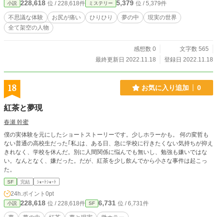
228,618
5,379
位 / 228,618件
位 / 5,379件
小説
ミステリー
不思議な体験
お尻が痛い
ひりひり
夢の中
現実の世界
全て架空の人物
感想数 0
文字数 565
最終更新日 2022.11.18
登録日 2022.11.18
18
お気に入り追加
0
紅茶と夢現
春瀬 幹蜜
僕の実体験を元にしたショートストーリーです。少しホラーかも。 何の変哲も
ない普通の高校生だった｢私｣は、ある日、急に学校に行きたくない気持ちが抑え
きれなく、学校を休んだ。別に人間関係に悩んでも無いし、勉強も嫌いではな
い。なんとなく、嫌だった。だが、紅茶を少し飲んでから小さな事件は起こっ
た。
SF
完結
ｼｮｰﾄｼｮｰﾄ
24h.ポイント
0pt
228,618
6,731
位 / 228,618件
位 / 6,731件
小説
SF