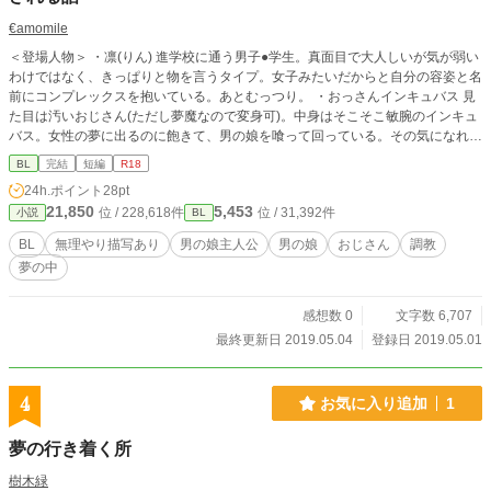
€amomile
＜登場人物＞ ・凛(りん) 進学校に通う男子●学生。真面目で大人しいが気が弱い
わけではなく、きっぱりと物を言うタイプ。女子みたいだからと自分の容姿と名
前にコンプレックスを抱いている。あとむっつり。 ・おっさんインキュバス 見
た目は汚いおじさん(ただし夢魔なので変身可)。中身はそこそこ敏腕のインキュ
バス。女性の夢に出るのに飽きて、男の娘を喰って回っている。その気になれば
相手を魔力で強制的に果てさせることもできるが、プライドとポリシーが許さな
BL
完結
短編
R18
いらしい。 ＜内容＞ 読んで字の如く。タイトル通りです。もちろん内容はHな
24h.ポイント
28pt
ので苦手な方は注意。 ※男の娘、という線引きの議論の絶えない題材ゆえ、タ
21,850
5,453
位 / 228,618件
位 / 31,392件
小説
BL
グ付けなどの要望や注意(例：男の娘はBLじゃねぇよバーカ‼︎‼︎等)があれば遠慮な
くご指摘頂けると非常に助かります。
BL
無理やり描写あり
男の娘主人公
男の娘
おじさん
調教
夢の中
感想数 0
文字数 6,707
最終更新日 2019.05.04
登録日 2019.05.01
4
お気に入り追加
1
夢の行き着く所
樹木緑