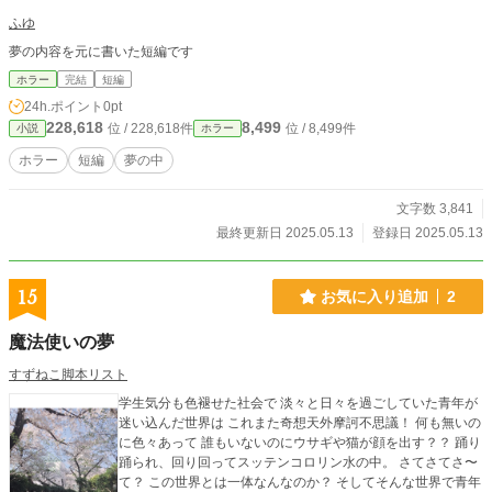
ふゆ
夢の内容を元に書いた短編です
ホラー
完結
短編
24h.ポイント
0pt
228,618
8,499
位 / 228,618件
位 / 8,499件
小説
ホラー
ホラー
短編
夢の中
文字数 3,841
最終更新日 2025.05.13
登録日 2025.05.13
15
お気に入り追加
2
魔法使いの夢
すずねこ脚本リスト
学生気分も色褪せた社会で 淡々と日々を過ごしていた青年が
迷い込んだ世界は これまた奇想天外摩訶不思議！ 何も無いの
に色々あって 誰もいないのにウサギや猫が顔を出す？？ 踊り
踊られ、回り回ってスッテンコロリン水の中。 さてさてさ〜
て？ この世界とは一体なんなのか？ そしてそんな世界で青年