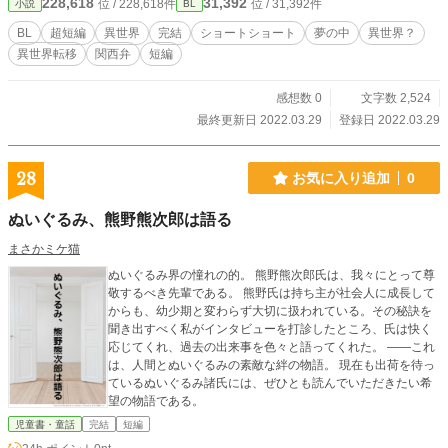
228,618
31,392
位 / 228,618件
位 / 31,392件
小説
BL
BL
超短編
異世界
完結
ショートショート
夢の中
異世界？
異世界転移
関西弁
短編
感想数 0
文字数 2,524
最終更新日 2022.03.29
登録日 2022.03.29
28
お気に入り追加
0
ぬいぐるみ、熊野熊次郎は語る
まさかミケ猫
ぬいぐるみ界の憧れの的。 熊野熊次郎氏は、我々にとって尊
敬するべき先輩である。 熊野氏は持ち主が社会人に成長して
からも、幼少期と変わらず大切に扱われている。その秘訣を
聞き出すべく私がインタビューを打診したところ、氏は快く
応じてくれ、過去の出来事を色々と語ってくれた。 ――これ
は、人間とぬいぐるみの素敵な絆の物語。 現在も出荷を待っ
ているぬいぐるみ諸氏には、ぜひとも読んでいただきたい希
望の物語である。
児童書・童話
完結
短編