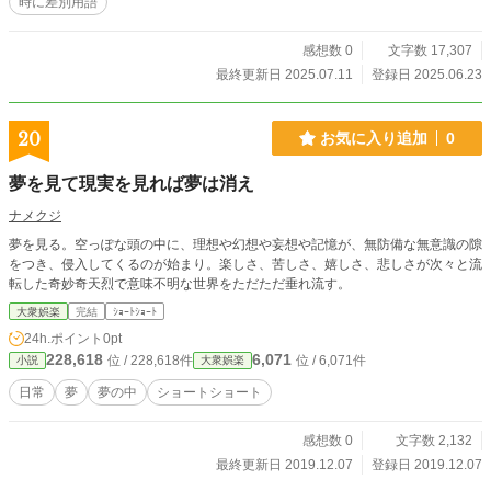
時に差別用語
感想数 0
文字数 17,307
最終更新日 2025.07.11
登録日 2025.06.23
20
お気に入り追加
0
夢を見て現実を見れば夢は消え
ナメクジ
夢を見る。空っぽな頭の中に、理想や幻想や妄想や記憶が、無防備な無意識の隙
をつき、侵入してくるのが始まり。楽しさ、苦しさ、嬉しさ、悲しさが次々と流
転した奇妙奇天烈で意味不明な世界をただただ垂れ流す。
大衆娯楽
完結
ｼｮｰﾄｼｮｰﾄ
24h.ポイント
0pt
228,618
6,071
位 / 228,618件
位 / 6,071件
小説
大衆娯楽
日常
夢
夢の中
ショートショート
感想数 0
文字数 2,132
最終更新日 2019.12.07
登録日 2019.12.07