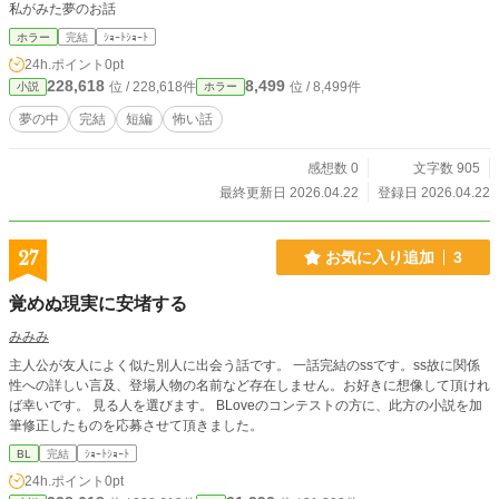
私がみた夢のお話
ホラー
完結
ｼｮｰﾄｼｮｰﾄ
24h.ポイント
0pt
228,618
8,499
位 / 228,618件
位 / 8,499件
小説
ホラー
夢の中
完結
短編
怖い話
感想数 0
文字数 905
最終更新日 2026.04.22
登録日 2026.04.22
27
お気に入り追加
3
覚めぬ現実に安堵する
みみみ
主人公が友人によく似た別人に出会う話です。 一話完結のssです。ss故に関係
性への詳しい言及、登場人物の名前など存在しません。お好きに想像して頂けれ
ば幸いです。 見る人を選びます。 BLoveのコンテストの方に、此方の小説を加
筆修正したものを応募させて頂きました。
BL
完結
ｼｮｰﾄｼｮｰﾄ
24h.ポイント
0pt