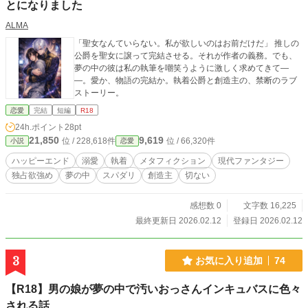
とになりました
ALMA
「聖女なんていらない。私が欲しいのはお前だけだ」 推しの
公爵を聖女に譲って完結させる。それが作者の義務。でも、
夢の中の彼は私の執筆を嘲笑うように激しく求めてきて―
―。愛か、物語の完結か。執着公爵と創造主の、禁断のラブ
ストーリー。
恋愛
完結
短編
R18
24h.ポイント
28pt
21,850
9,619
位 / 228,618件
位 / 66,320件
小説
恋愛
ハッピーエンド
溺愛
執着
メタフィクション
現代ファンタジー
独占欲強め
夢の中
スパダリ
創造主
切ない
感想数 0
文字数 16,225
最終更新日 2026.02.12
登録日 2026.02.12
3
お気に入り追加
74
【R18】男の娘が夢の中で汚いおっさんインキュバスに色々
される話