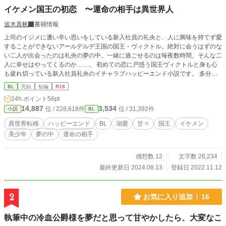
イケメン国王の初恋 〜運命の相手は異世界人
波木真帆
書籍情報
上司のイジメに遭い辛い思いをしている新入社員の礼央と、人に興味を持てず愛
することができないアールデルデ王国の国王・ヴィクトル。絶対に会うはずのな
い二人が出会ったのは礼央の夢の中。一緒に過ごせるのは毎夜数時間。そんな二
人に幸せはやってくるのか……。 初めての恋に戸惑う国王ヴィクトルと身も心
も疲れ切っている新入社員礼央のイチャラブハッピーエンド小説です。 多分長
くはならない予定です。 しばらく不定期更新となります。 R18には※つけま
BL
完結
短編
R18
す。
24h.ポイント
56pt
14,887
3,534
位 / 228,618件
位 / 31,392件
小説
BL
異世界転移
ハッピーエンド
BL
溺愛
甘々
国王
イケメン
美少年
夢の中
運命の相手
感想数 12
文字数 26,234
最終更新日 2024.08.13
登録日 2022.11.12
2
お気に入り追加
16
執筆中の冷血公爵様を夢だと思って甘やかしたら、大変なこ