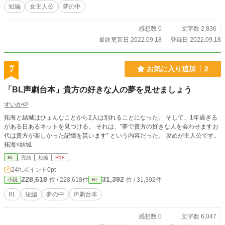
短編
女主人公
夢の中
感想数 0
文字数 2,836
最終更新日 2022.09.18
登録日 2022.09.18
7
お気に入り追加
2
「BL声劇台本」貴方の好きな人の夢を見せましょう
すいか🍉
拓海と結城はひょんなことから2人は別れることになった。 そして、1年過ぎる
がある日あるネットを見つける。 それは、”夢で貴方の好きな人を会わせますお
代は貴方が楽しかった記憶を貰います” という内容だった。 攻めが主人公です。
拓海×結城
BL
完結
短編
R18
24h.ポイント
0pt
228,618
31,392
位 / 228,618件
位 / 31,392件
小説
BL
BL
短編
夢の中
声劇台本
感想数 0
文字数 6,047