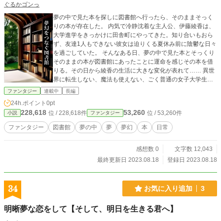
ぐるかゴンっ
夢の中で見た本を探しに図書館へ行ったら、そのままそっく
りの本が存在した。 内気で冷静沈着な主人公、伊藤綾香は、
大学進学をきっかけに田舎町にやってきた。知り合いもおら
ず、友達1人もできない彼女は迫りくる夏休み前に陰鬱な日々
を過ごしていた。 そんなある日、夢の中で見た本とそっくり
そのままの本が図書館にあったことに運命を感じその本を借
りる。その日から綾香の生活に大きな変化が表れて…… 異世
界に転生しない、魔法も使えない、ごく普通の女子大学生主
人公が夢の中の本を頼りに新たな価値観に触れ成長するリア
ファンタジー
連載中
長編
ル寄りのファンタジーをお楽しみください。 ※この物語はフ
24h.ポイント
0pt
ィクションです。登場する人物・団体・名称等は架空であ
228,618
53,260
位 / 228,618件
位 / 53,260件
小説
ファンタジー
り、実在のものとは関係ありません。
ファンタジー
図書館
夢の中
夢
夢幻
本
日常
感想数 0
文字数 12,043
最終更新日 2023.08.18
登録日 2023.08.18
34
お気に入り追加
3
明晰夢な恋をして【そして、明日を生きる君へ】