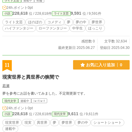
ライト文芸
連載中
長編
24h.ポイント
0pt
228,618
9,591
位 / 228,618件
位 / 9,591件
小説
ライト文芸
ライト文芸
ほのぼの
コメディ
夢
夢の中
夢世界
ハイファンタジー
ローファンタジー
中学生
ほっこり
感想数 0
文字数 32,634
最終更新日 2025.06.27
登録日 2025.04.30
11
お気に入り追加
0
現実世界と異世界の狭間で
若瀬
夢を参考にお話を書いてみました。不定期更新です。
現代文学
連載中
ｼｮｰﾄｼｮｰﾄ
24h.ポイント
0pt
228,618
9,611
位 / 228,618件
位 / 9,611件
小説
現代文学
現実世界
現実
異世界
夢
夢世界
夢の中
ショートショート
連載中