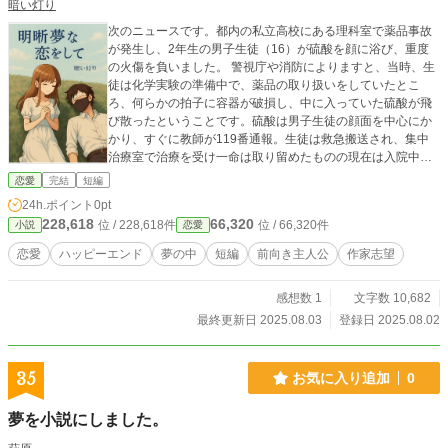
暗い灯り
次のニュースです。都内の私立高校にある理科室で薬品事故
が発生し、2年生の男子生徒（16）が硫酸を顔に浴び、重度
の火傷を負いました。 警視庁や消防によりますと、当時、生
徒は化学実験の準備中で、薬品の取り扱いをしていたとこ
ろ、何らかの拍子に容器が破損し、中に入っていた硫酸が飛
び散ったということです。硫酸は男子生徒の顔面を中心にか
かり、すぐに教師が119番通報。生徒は救急搬送され、集中
治療室で治療を受け一命は取り留めたものの現在は入院中と
のことです。 現場となった理科室には他にも複数の生徒がい
恋愛
完結
短編
ましたが、軽傷もしくは無傷と見られています。 学校側は
24h.ポイント
0pt
「安全管理には十分注意していたが、このような事故が起き
228,618
66,320
位 / 228,618件
位 / 66,320件
小説
恋愛
てしまい、大変重く受け止めている。原因究明と再発防止に
全力で取り組む」とコメントしています。 警視庁は、薬品の
恋愛
ハッピーエンド
夢の中
短編
前向き主人公
作家志望
保管状況や事故当時の状況について、関係者からの聞き取り
を進めるとともに、業務上過失傷害の可能性も視野に入れて
感想数 1
文字数 10,682
捜査を進めています。
最終更新日 2025.08.03
登録日 2025.08.02
35
お気に入り追加
0
夢を小説にしました。