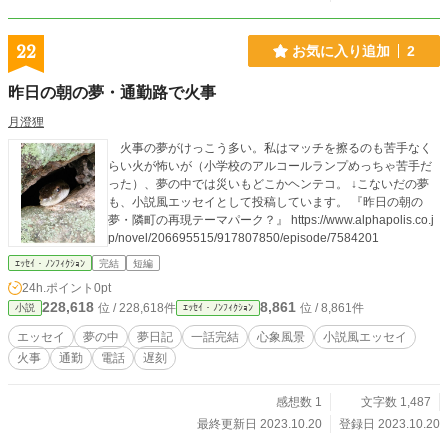
しないような言動をしている」 https://www.alphapolis.co.jp/n
ovel/206695515/651455274 ↓アメブロでもこんな投稿をした
ことがあります。 「夢からのお題で哲学もどき」 https://ame
22
お気に入り追加
2
blo.jp/mamimujina/entry-12416768050.html 「夢の中で」 htt
ps://ameblo.jp/mamimujina/entry-12773499001.html
昨日の朝の夢・通勤路で火事
月澄狸
火事の夢がけっこう多い。私はマッチを擦るのも苦手なく
らい火が怖いが（小学校のアルコールランプめっちゃ苦手だ
った）、夢の中では災いもどこかヘンテコ。 ↓こないだの夢
も、小説風エッセイとして投稿しています。 『昨日の朝の
夢・隣町の再現テーマパーク？』 https://www.alphapolis.co.j
p/novel/206695515/917807850/episode/7584201
ｴｯｾｲ・ﾉﾝﾌｨｸｼｮﾝ
完結
短編
24h.ポイント
0pt
228,618
8,861
位 / 228,618件
位 / 8,861件
小説
ｴｯｾｲ・ﾉﾝﾌｨｸｼｮﾝ
エッセイ
夢の中
夢日記
一話完結
心象風景
小説風エッセイ
火事
通勤
電話
遅刻
感想数 1
文字数 1,487
最終更新日 2023.10.20
登録日 2023.10.20