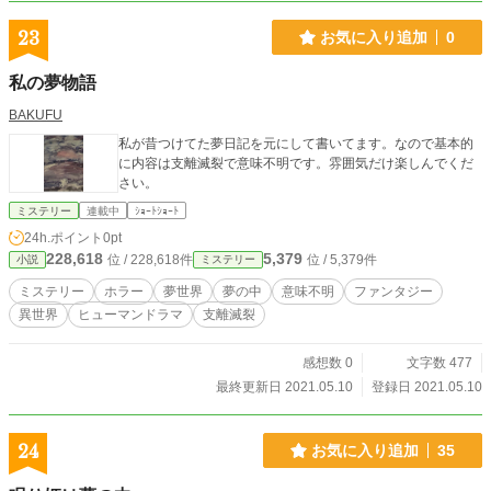
23
お気に入り追加
0
私の夢物語
BAKUFU
私が昔つけてた夢日記を元にして書いてます。なので基本的
に内容は支離滅裂で意味不明です。雰囲気だけ楽しんでくだ
さい。
ミステリー
連載中
ｼｮｰﾄｼｮｰﾄ
24h.ポイント
0pt
228,618
5,379
位 / 228,618件
位 / 5,379件
小説
ミステリー
ミステリー
ホラー
夢世界
夢の中
意味不明
ファンタジー
異世界
ヒューマンドラマ
支離滅裂
感想数 0
文字数 477
最終更新日 2021.05.10
登録日 2021.05.10
24
お気に入り追加
35