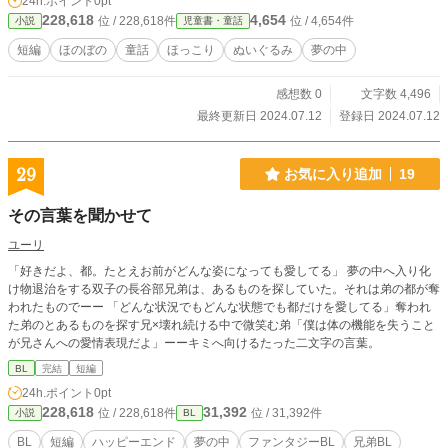
24h.ポイント
0pt
228,618
4,654
位 / 228,618件
位 / 4,654件
小説
児童書・童話
短編
ほのぼの
童話
ほっこり
ぬいぐるみ
夢の中
感想数 0
文字数 4,496
最終更新日 2024.07.12
登録日 2024.07.12
29
お気に入り追加
19
その言葉を聞かせて
ユーリ
「好きだよ、都。たとえお前がどんな姿になっても愛してる」 夢の中へ入り化
け物退治をする双子の長谷部兄弟は、あるものを探していた。それは弟の都が奪
われたものでーー 「どんな状況でもどんな状態でも都だけを愛してる」奪われ
た弟のとあるものを探す兄×壊れ続ける中で微笑む弟「僕は体の機能を失うこと
が兄さんへの愛情表現だよ」ーーキミへ向けるたった二文字の言葉。
BL
完結
短編
24h.ポイント
0pt
228,618
31,392
位 / 228,618件
位 / 31,392件
小説
BL
BL
短編
ハッピーエンド
夢の中
ファンタジーBL
兄弟BL