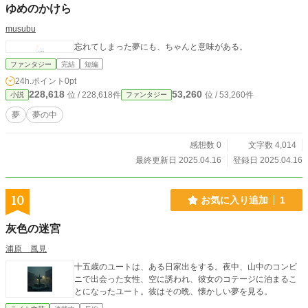
ゆめのかけら
musubu
忘れてしまった夢にも、ちゃんと意味がある。
ファンタジー
完結
短編
24h.ポイント
0pt
228,618
53,260
位 / 228,618件
位 / 53,260件
小説
ファンタジー
夢
夢の中
感想数 0
文字数 4,014
最終更新日 2025.04.16
登録日 2025.04.16
10
お気に入り追加
1
灰色の迷宮
浦原 風見
十五歳のユートは、ある日家出をする。夜中、山中のコンビ
ニで出会った女性、空に誘われ、彼女のコテージに泊まるこ
とになったユート。彼はその晩、懐かしい夢を見る。