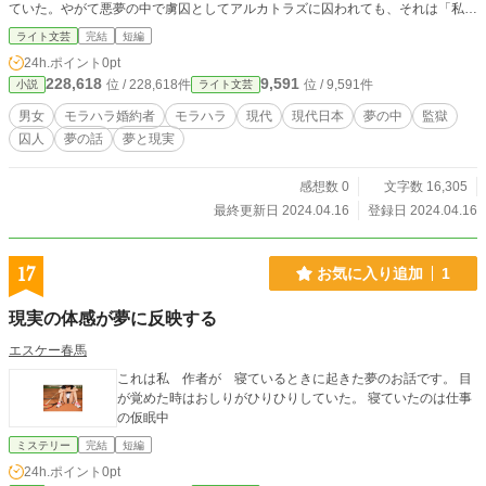
ていた。やがて悪夢の中で虜囚としてアルカトラズに囚われても、それは「私」
にとっては悪夢ではなかった。
ライト文芸
完結
短編
24h.ポイント
0pt
228,618
9,591
位 / 228,618件
位 / 9,591件
小説
ライト文芸
男女
モラハラ婚約者
モラハラ
現代
現代日本
夢の中
監獄
囚人
夢の話
夢と現実
感想数 0
文字数 16,305
最終更新日 2024.04.16
登録日 2024.04.16
17
お気に入り追加
1
現実の体感が夢に反映する
エスケー春馬
これは私 作者が 寝ているときに起きた夢のお話です。 目
が覚めた時はおしりがひりひりしていた。 寝ていたのは仕事
の仮眠中
ミステリー
完結
短編
24h.ポイント
0pt