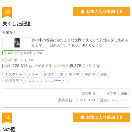
13
お気に入り追加
0
失くした記憶
夜猫ルナ
夢の中の現実に似たような世界で 失くした記憶を探し集める
そして、一部の人だけスキルが使えるそうな
ミステリー
連載中
長編
24h.ポイント
0pt
228,618
5,379
位 / 228,618件
位 / 5,379件
小説
ミステリー
ミステリー
ホラー
超能力
夢
夢世界
夢の中
記憶
記憶喪失？
スキル
スキルチート
感想数 0
文字数 1,696
最終更新日 2023.10.30
登録日 2023.08.03
14
お気に入り追加
0
Nの壁