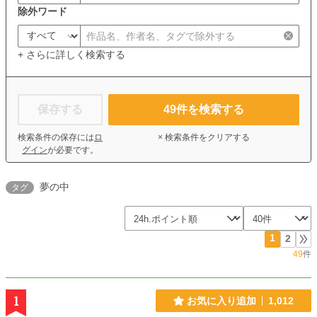
除外ワード
+ さらに詳しく検索する
保存する
49
件を検索する
検索条件の保存には
ロ
× 検索条件をクリアする
グイン
が必要です。
夢の中
タグ
1
2
49
件
1
お気に入り追加
1,012