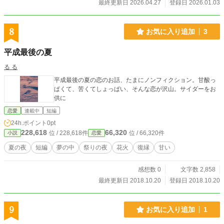
最終更新日 2026.04.27
登録日 2026.01.03
8
お気に入り追加
3
平成最後の夏
る る
平成最後の夏の恋のお話、たまにノンフィクション。甘酸っ
ぱくて、苦くてしょっぱい、そんな恋が沢山。サイダーをお
供に
恋愛
連載中
短編
24h.ポイント
0pt
228,618
66,320
位 / 228,618件
位 / 66,320件
小説
恋愛
夏の夜
短編
夢の中
祭りの夜
花火
復縁
甘い
感想数 0
文字数 2,858
最終更新日 2018.10.20
登録日 2018.10.20
9
お気に入り追加
1