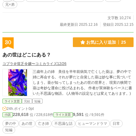
兄×弟
文字数 10,274
最終更新日 2025.12.16
登録日 2025.12.15
30
お気に入り追加
25
あの世はどこにある？
コプラ＠貧乏令嬢〜コミカライズ12/26
三歳年上の姉 美佳を半年前病気で亡くした葵は、夢の中で
姉に再会する。それが夢だと自覚した葵は妙な事に気づいて
しまう。葵が知ってしまったあの世の世界と、現実の狭間で
葵は奇妙な運命に投げ込まれる。 作者が実体験をベースに書
いた不思議な物語。 (人物等の設定などは変えてあります。)
ライト文芸
完結
短編
24h.ポイント
0pt
228,618
9,591
位 / 228,618件
位 / 9,591件
小説
ライト文芸
夢の中
あの世
亡き姉
不思議な話
ヒューマンドラマ
日常
短編