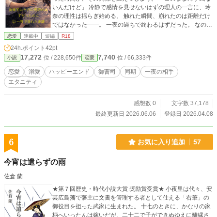
いんだけど」 冷静で感情を見せないはずの理人の一言に、玲
奈の理性は揺らぎ始める。 触れた瞬間、崩れたのは距離だけ
ではなかった――。 一夜の過ちで終わるはずだった。 なの
に、あの夜から、彼の視線も、言葉も、すべてが変わってい
恋愛
連載中
短編
R18
く。 ただの同期のはずだったのに。 その関係は、もう戻れな
24h.ポイント
42pt
い。
17,272
7,740
位 / 228,650件
位 / 66,333件
小説
恋愛
恋愛
溺愛
ハッピーエンド
御曹司
同期
一夜の相手
エタニティ
感想数 0
文字数 37,178
最終更新日 2026.06.06
登録日 2026.04.08
6
お気に入り追加
57
今宵は遣らずの雨
佐倉 蘭
★第７回歴史・時代小説大賞 奨励賞受賞★ 小夜里は代々、安
芸広島藩で藩主に文書を管理する者として仕える「右筆」の
御役目を担った武家に生まれた。 十七のときに、かなりの家
柄へいったんは嫁いだが、二十二で子ができぬゆえに離縁さ