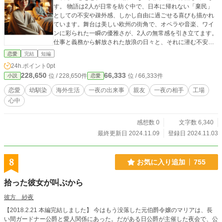
す。 物語は2人が日常を紡ぐ中で、日本に帰れない「棄民」
としての不安や疎外感、しかし自由に過ごせる喜びも描かれ
ています。舞台は美しい欧州の街角で、オペラや音楽、ワイ
ンに彩られた一瞬の優雅さが、2人の無常感を引き立てます。
仕事と義務から解放された放浪の日々と、それに潜む不安が
共存する世界が、都会で生きる若い世代に新たな視点を与え
恋愛
完結
短編
るでしょう。
24h.ポイント
0pt
228,650
66,333
位 / 228,650件
位 / 66,333件
小説
恋愛
恋愛
幼馴染
海外生活
一夜の出来事
親友
一夜の相手
工場
心中
感想数 0
文字数 6,340
最終更新日 2024.11.09
登録日 2024.11.03
8
お気に入り追加
755
拾った彼女が叫ぶから
彼方 紗夜
【2018.2.21 本編完結しました】 今はもう没落した元伯爵令嬢のマリアは、長
い間ガードナー公爵と愛人関係にあった。だがある日公爵が主催した夜会で、公