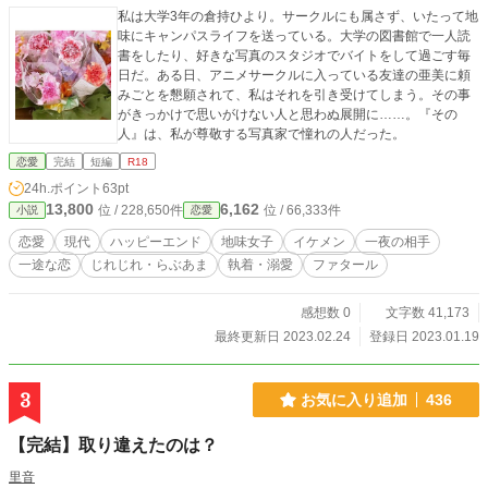
私は大学3年の倉持ひより。サークルにも属さず、いたって地
味にキャンパスライフを送っている。大学の図書館で一人読
書をしたり、好きな写真のスタジオでバイトをして過ごす毎
日だ。ある日、アニメサークルに入っている友達の亜美に頼
みごとを懇願されて、私はそれを引き受けてしまう。その事
がきっかけで思いがけない人と思わぬ展開に……。『その
人』は、私が尊敬する写真家で憧れの人だった。
恋愛
完結
短編
R18
24h.ポイント
63pt
13,800
6,162
位 / 228,650件
位 / 66,333件
小説
恋愛
恋愛
現代
ハッピーエンド
地味女子
イケメン
一夜の相手
一途な恋
じれじれ・らぶあま
執着・溺愛
ファタール
感想数 0
文字数 41,173
最終更新日 2023.02.24
登録日 2023.01.19
3
お気に入り追加
436
【完結】取り違えたのは？
里音