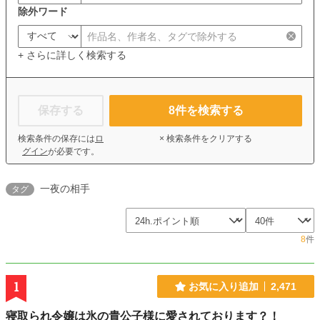
除外ワード
+ さらに詳しく検索する
保存する
8
件を検索する
検索条件の保存には
ロ
× 検索条件をクリアする
グイン
が必要です。
一夜の相手
タグ
8
件
1
お気に入り追加
2,471
寝取られ令嬢は氷の貴公子様に愛されております？！