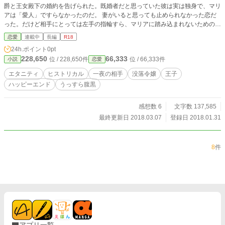
爵と王女殿下の婚約を告げられた。既婚者だと思っていた彼は実は独身で、マリ
アは「愛人」ですらなかったのだ。 妻がいると思っても止められなかった恋だ
った。だけど相手にとっては左手の指輪すら、マリアに踏み込まれないための偽
装だったのだ。 「あんた、私を抱きたいの？ どうぞ、使い古しでも良けれ
恋愛
連載中
長編
R18
ば。私は構わないわ」 傷心のところを現れた青年に自棄になって身を任せたマ
24h.ポイント
0pt
リアだったが、実はその青年はこの国の第三王子で……。 意地っ張りで素直に
228,650
66,333
位 / 228,650件
位 / 66,333件
小説
恋愛
なれない、でも根は純粋なヒロインが、いつも笑顔ながら実は腹黒？なヒーロー
に受け止められ、二人で幸せをつかむまでの物語。
エタニティ
ヒストリカル
一夜の相手
没落令嬢
王子
ハッピーエンド
うっすら腹黒
感想数 6
文字数 137,585
最終更新日 2018.03.07
登録日 2018.01.31
8
件