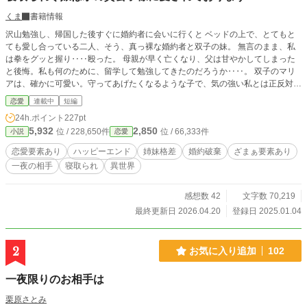
くま
書籍情報
沢山勉強し、帰国した後すぐに婚約者に会いに行くと ベッドの上で、とてもと
ても愛し合っている二人、そう、真っ裸な婚約者と双子の妹。 無言のまま、私
は拳をグッと握り‥‥殴った。 母親が早く亡くなり、父は甘やかしてしまった
と後悔。私も何のために、留学して勉強してきたのだろうか‥‥。 双子のマリ
アは、確かに可愛い。守ってあげたくなるような子で、気の強い私とは正反対な
のだから。 婚約者であるルノーとは幼馴染でもあった。 気兼ねなく話せて、私
恋愛
連載中
短編
を理解してくれているのだと信じていたが‥‥。 キンタ⚫︎潰れやがれこのやろ
24h.ポイント
227pt
い！！！ 小さな頃、前世の夢をよく見ていた。 「一人でも生きていけそう」
5,932
2,850
位 / 228,650件
位 / 66,333件
小説
恋愛
「俺より稼いでる」 「可愛げない」 そう、いつも男性達の隣りには自分とは正
反対の彼女達だった。 幼馴染であるルノーは違う。そう信じてたのに‥‥ 婚約
恋愛要素あり
ハッピーエンド
姉妹格差
婚約破棄
ざまぁ要素あり
破棄後、パーティーに参加した私は笑い者にされる。 双子の妹に寝取られた姉
一夜の相手
寝取られ
異世界
だ、と。 こうなったら、もう食うしかない！！！ そう食べ、飲みまくっていた
時‥‥ 何故か朝になっていた。 隣りには見知らぬ男性が‥‥ あれ、私、やらか
したましたか‥‥？？
感想数 42
文字数 70,219
最終更新日 2026.04.20
登録日 2025.01.04
2
お気に入り追加
102
一夜限りのお相手は
栗原さとみ