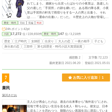
れてしまう。 婚家から出戻ったばかりの小夜里は、急逝した
父の遺した「手習所」の跡を継いだ。 ある雨の降る夜、小夜
里は手習所の軒先で雨宿りをする一人の男と出逢う。 それ
は……「運命の出逢い」だった。 ※歴史上の人物が登場しま
すがすべてフィクションです。
歴史・時代
完結
長編
R18
24h.ポイント
42pt
17,272
147
位 / 228,650件
位 / 3,218件
小説
歴史・時代
歴史
江戸時代
女師匠
出戻り
大人の恋
一夜の相手
子ども
身分差の恋
三部作
第七回歴史・時代小説大賞奨励賞
感想数 2
文字数 72,123
最終更新日 2021.06.20
登録日 2021.05.01
7
お気に入り追加
1
棄民
深川さだお
主人公が再会したのは、過去の出来事から“海外送り”にされ、
現地で寄る辺ない生活を送る友人・秋ちゃん。彼女は、日本
に戻ることを恐れつつ、期限のない異国生活に漂流していま