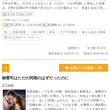
大学を中退し、行方をくらませてしまったのだ。 だが3年越しに再会した花瀬
は、水村の記憶の中の地味で冴えなかったのが嘘のように、見違えるほど美しく
洗練された姿に。しかも紆余曲折の末、裏の世界の人間の情人となっていた...。
BL
完結
短編
R18
過去、一夜を共にしただけの先輩と後輩が3年ぶりの再会は、偶然か必然か。 ※
24h.ポイント
42pt
数話で終わる激短編。
17,272
4,269
位 / 228,650件
位 / 31,395件
小説
BL
BL
先輩×後輩
一夜の相手
再会
ヤクザの情夫
体から始まる関係
受けの人生がハードモード
感想数 9
文字数 35,979
最終更新日 2024.07.11
登録日 2024.04.20
5
お気に入り追加
38
御曹司はただの同期のはずだったのに
日下奈緒
営業成績トップを争う同期、桐谷玲奈と東條理人。 御曹司で
ありながら完璧に仕事をこなす理人に、玲奈は一度も勝てず
にいた。 互いに意識しながらも、あくまで“ただの同期”とし
て距離を保ってきた二人。 だがある夜、仕事帰りに偶然重な
った時間が、その関係を変えてしまう。 「このまま帰す気な