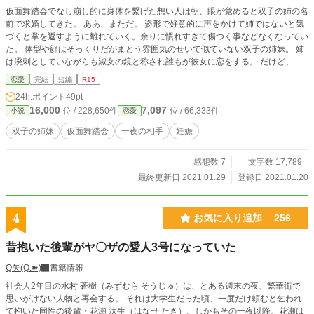
仮面舞踏会でなし崩し的に身体を繋げた想い人は朝、眼が覚めると双子の姉の名
前で求婚してきた。 ああ、まただ。 姿形で好意的に声をかけて姉ではないと気
づくと掌を返すように離れていく。余りに慣れすぎて傷つく事などなくなってい
た。 体型や顔はそっくりだがまとう雰囲気のせいで似ていない双子の姉妹。 姉
は溌剌としていながらも淑女の鏡と称され誰もが彼女に恋をする。 だけど、昔
些細なことで恋に落ちずっと好きだった。だから貴方に抱かれたのに。 夢のよ
恋愛
完結
短編
R15
うな天国から突然の転落。 もうここにもいられない。だって貴方と姉が仲睦ま
24h.ポイント
49pt
じく暮らすのなんて見たくない。
16,000
7,097
位 / 228,650件
位 / 66,333件
小説
恋愛
双子の姉妹
仮面舞踏会
一夜の相手
妊娠
感想数 7
文字数 17,789
最終更新日 2021.01.29
登録日 2021.01.20
4
お気に入り追加
256
昔抱いた後輩がヤ〇ザの愛人3号になっていた
Q矢(Q.➽)
書籍情報
社会人2年目の水村 蒼樹（みずむら そうじゅ）は、とある週末の夜、繁華街で
思いがけない人物と再会する。 それは大学生だった頃、一度だけ頼むと乞われ
て抱いた同性の後輩・花瀬 汰生（はなせ たき）。しかもその一夜以降、花瀬は