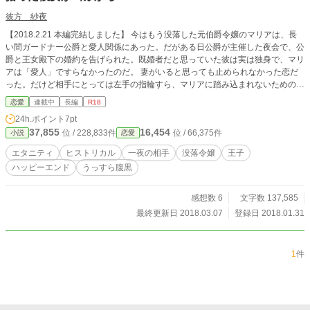
彼方 紗夜
【2018.2.21 本編完結しました】 今はもう没落した元伯爵令嬢のマリアは、長
い間ガードナー公爵と愛人関係にあった。だがある日公爵が主催した夜会で、公
爵と王女殿下の婚約を告げられた。既婚者だと思っていた彼は実は独身で、マリ
アは「愛人」ですらなかったのだ。 妻がいると思っても止められなかった恋だ
った。だけど相手にとっては左手の指輪すら、マリアに踏み込まれないための偽
装だったのだ。 「あんた、私を抱きたいの？ どうぞ、使い古しでも良けれ
恋愛
連載中
長編
R18
ば。私は構わないわ」 傷心のところを現れた青年に自棄になって身を任せたマ
24h.ポイント
7pt
リアだったが、実はその青年はこの国の第三王子で……。 意地っ張りで素直に
37,855
16,454
位 / 228,833件
位 / 66,375件
小説
恋愛
なれない、でも根は純粋なヒロインが、いつも笑顔ながら実は腹黒？なヒーロー
に受け止められ、二人で幸せをつかむまでの物語。
エタニティ
ヒストリカル
一夜の相手
没落令嬢
王子
ハッピーエンド
うっすら腹黒
感想数 6
文字数 137,585
最終更新日 2018.03.07
登録日 2018.01.31
1
件