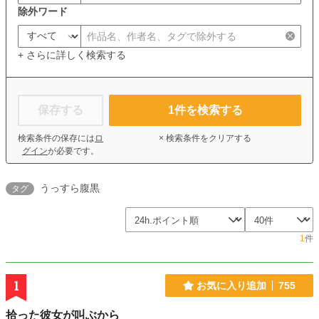
除外ワード
+ さらに詳しく検索する
保存する
1
件を検索する
検索条件の保存には
ロ
× 検索条件をクリアする
グイン
が必要です。
うっすら腹黒
タグ
1
件
1
お気に入り追加
755
拾った彼女が叫ぶから