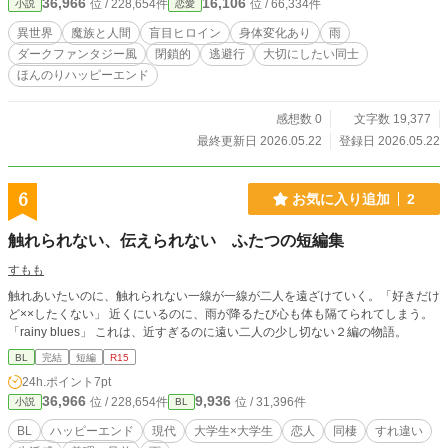
36,966
16,106
位 / 228,654件
位 / 66,334件
小説
恋愛
＊ ＊ ＊ ※18歳以下の方は、本作の閲覧をご遠慮ください。 前半はセイアッ
ド視点、後半はリムネ視点となります。 R18シーンのある話にはサブタイトル
異世界
魔族と人間
盲目ヒロイン
身体変化あり
雨
横に※マークをつけています。 ※本作には以下の描写が含まれます。 ・盲目の
ダークファンタジー風
閉鎖的
逃避行
大切にしたい同士
少女（障害設定あり） ・足が動かなくなる描写（直接的なシーンではありませ
ほんのりハッピーエンド
んが、欠損的表現があります） ・体が少しずつ魔族化する、行為を通じた身体
変化描写 苦手な方はご注意ください。
感想数 0
文字数 19,377
最終更新日 2026.05.22
登録日 2026.05.22
6
お気に入り追加
2
触れられない、伝えられない ふたつの短編集
すもも
触れあいたいのに、触れられない一線が一線が二人を遠ざけていく。「好きだけ
ど××したくない」 近くにいるのに、雨が降るたび心も体も隔てられてしまう。
「rainy blues」 これは、近すぎるのに遠い二人の少し切ない２編の物語。
BL
完結
短編
R15
24h.ポイント
7pt
36,966
9,936
位 / 228,654件
位 / 31,396件
小説
BL
BL
ハッピーエンド
現代
大学生×大学生
恋人
同棲
すれ違い