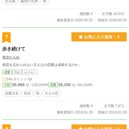
生活感
義理の兄弟
雨
感想数 0
文字数 24,523
最終更新日 2026.05.25
登録日 2026.05.04
7
お気に入り追加
4
歩き続けて
青空かもめ
初恋を忘れられない主人公の恋愛は成就するのか。
恋愛
完結
ｼｮｰﾄｼｮｰﾄ
24h.ポイント
7pt
36,966
16,106
位 / 228,654件
位 / 66,334件
小説
恋愛
恋愛文芸
初恋
雨
大人の恋
感想数 0
文字数 7,671
最終更新日 2018.01.29
登録日 2018.01.29
お気に入り追加
3