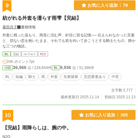
9
お気に入り追加
79
紡がれる外套を濡らす雨雫【完結】
暮田呉子
書籍情報
外套に残った温もり、雨音に沈む声、針目に宿る記憶── 伝えられなかった言葉
と、切ない恋を抱いたまま、それでも前を向いて歩こうとする騎士たちの、静か
な三つの物語。
BL
完結
ｼｮｰﾄｼｮｰﾄ
R15
24h.ポイント
7pt
36,966
9,936
位 / 228,654件
位 / 31,396件
小説
BL
BL
短編
騎士
雨
外套
先輩後輩
悲恋要素あり
中世
文字数 5,777
最終更新日 2025.11.14
登録日 2025.11.13
10
お気に入り追加
305
【完結】雨降らしは、腕の中。
N2O