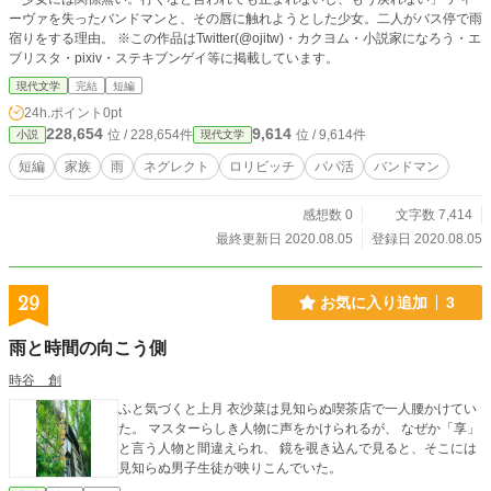
ーヴァを失ったバンドマンと、その唇に触れようとした少女。二人がバス停で雨
宿りをする理由。 ※この作品はTwitter(@ojitw)・カクヨム・小説家になろう・エ
ブリスタ・pixiv・ステキブンゲイ等に掲載しています。
現代文学
完結
短編
24h.ポイント
0pt
228,654
9,614
位 / 228,654件
位 / 9,614件
小説
現代文学
短編
家族
雨
ネグレクト
ロリビッチ
パパ活
バンドマン
感想数 0
文字数 7,414
最終更新日 2020.08.05
登録日 2020.08.05
29
お気に入り追加
3
雨と時間の向こう側
時谷 創
ふと気づくと上月 衣沙菜は見知らぬ喫茶店で一人腰かけてい
た。 マスターらしき人物に声をかけられるが、 なぜか「享」
と言う人物と間違えられ、 鏡を覗き込んで見ると、そこには
見知らぬ男子生徒が映りこんでいた。