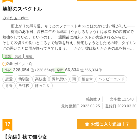
笑顔のスペクトル
みすたぁ・ゆー
雨上がりの帰り道、キミとのファーストキスは ほのかに甘い味がした――
梅雨のある日、高校二年の山城涼（やましろりょう）は放課後の図書室で
勉強をしていた。というのも、一週間後に期末テストが実施されるからだ。
そして区切りの良いところまで勉強を終え、帰宅しようとしたその時、タイミン
グの悪いことに雨が降ってきてしまう。 ただ、彼は折りたたみの傘を持って
きているので雨に濡れることはない。 ゆえに淡々と生徒昇降口（下駄箱の
恋愛
完結
短編
前）へ移動したのだが、そこには幼馴染みで同じ団地に住んでいる名越夏帆（な
24h.ポイント
0pt
ごしかほ）の姿が――。 当然、ふたりは相合傘で一緒に帰ることになるのだ
228,654
66,334
位 / 228,654件
位 / 66,334件
小説
恋愛
が……。
恋愛
幼馴染
高校生
両片想い
雨
相合傘
ハッピーエンド
青春
放課後
ほっこり
感想数 0
文字数 12,540
最終更新日 2023.03.25
登録日 2023.03.20
17
お気に入り追加
7
【完結】捨て猫少女