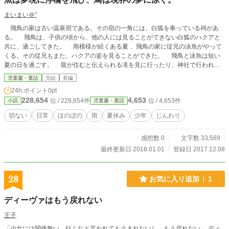
まいまい＠”
飛鳥の家は古い温泉宿である。その宿の一角には、白狐を奉っている祠があ
る。 飛鳥は、子供の頃から、他の人には見ることができない白狐のハクアと
共に、過ごしてきた。 雨模様が続くある夏 、飛鳥の家に従兄の泳魚がやって
くる。その従兄もまた、ハクアの姿を見ることができた。 飛鳥と泳魚は短い
夏の日を過ごす。 龍が住むと伝えられる滝を見に行ったり、神社で行われる
祭りへ行ったり、蛍を見に行ったり、本来ならば、何の変哲もない日常の出来事
児童書・童話
完結
長編
のはずであった。 湿った空気の匂いが漂う夏の盆。夢と現の挟間にある時
24h.ポイント
0pt
期。その日常の風景は、非日常の一雫に揺らいでいた。
228,654
4,653
位 / 228,654件
位 / 4,653件
小説
児童書・童話
切ない
日常
ほのぼの
雨
夏休み
少年
じんわり
感想数 0
文字数 33,569
最終更新日 2018.01.01
登録日 2017.12.08
28
お気に入り追加
1
ディーヴァはもう戻れない
王子
「少女には関係無い。行くなと言われても止まれないし、もう戻れない」 ディ