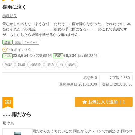
喜雨に泣く
奏穏朔良
昔むかしの名もないような村。 ただそこに雨が降らなかった。 それだけの、本
当にそれだけのお話。 ＿＿＿＿彼女の唄は雨になる‥‥ 一応これで完結です
が、もしかしたら続編を載せるかも知れません。
恋愛
完結
ｼｮｰﾄｼｮｰﾄ
24h.ポイント
0pt
228,654
66,334
位 / 228,654件
位 / 66,334件
小説
恋愛
完結
短編
幼馴染
呪術
雨
悲恋
感想数 0
文字数 2,880
最終更新日 2016.10.30
登録日 2016.10.30
33
お気に入り追加
1
……雨だから
紫 李鳥
雨だからおうちにいるの 雨だからクレヨンでお絵かき 雨なの