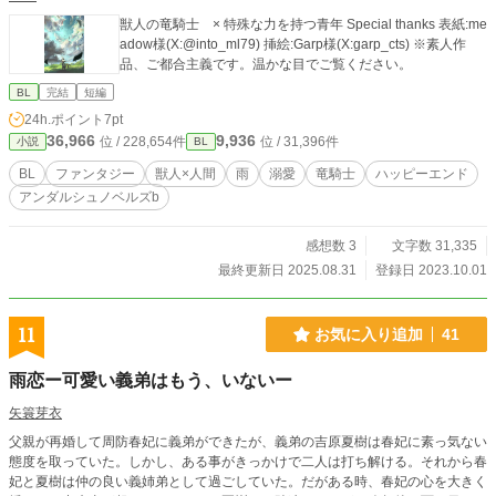
獣人の竜騎士 × 特殊な力を持つ青年 Special thanks 表紙:me
adow様(X:@into_ml79) 挿絵:Garp様(X:garp_cts) ※素人作
品、ご都合主義です。温かな目でご覧ください。
BL
完結
短編
24h.ポイント
7pt
36,966
9,936
位 / 228,654件
位 / 31,396件
小説
BL
BL
ファンタジー
獣人×人間
雨
溺愛
竜騎士
ハッピーエンド
アンダルシュノベルズb
感想数 3
文字数 31,335
最終更新日 2025.08.31
登録日 2023.10.01
11
お気に入り追加
41
雨恋ー可愛い義弟はもう、いないー
矢簑芽衣
父親が再婚して周防春妃に義弟ができたが、義弟の吉原夏樹は春妃に素っ気ない
態度を取っていた。しかし、ある事がきっかけで二人は打ち解ける。それから春
妃と夏樹は仲の良い義姉弟として過ごしていた。だがある時、春妃の心を大きく