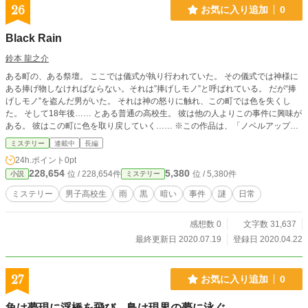
26
お気に入り追加
0
Black Rain
鈴本 龍之介
ある町の、ある祭壇。 ここでは儀式が執り行われていた。 その儀式では神様に
ある捧げ物しなければならない。それは”捧げしモノ”と呼ばれている。 だが“捧
げしモノ”を盗んだ男がいた。 それは神の怒りに触れ、この町では色を失くし
た。 そして18年後…… とある普通の高校生。 彼は他の人よりこの事件に興味が
ある。 彼はこの町に色を取り戻していく…… ※この作品は、「ノベルアッププ
ラス」「カクヨム」「エブリスタ」「小説家になろう」でも公開しています。
ミステリー
連載中
長編
24h.ポイント
0pt
228,654
5,380
位 / 228,654件
位 / 5,380件
小説
ミステリー
ミステリー
男子高校生
雨
黒
暗い
事件
謎
日常
感想数 0
文字数 31,637
最終更新日 2020.07.19
登録日 2020.04.22
27
お気に入り追加
0
魚は夢現に浮橋を飛び、鳥は現界の夢に泳ぐ。