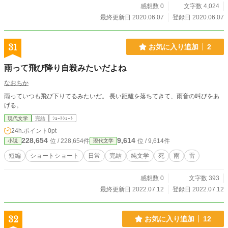
感想数 0
文字数 4,024
最終更新日 2020.06.07
登録日 2020.06.07
31
お気に入り追加
2
雨って飛び降り自殺みたいだよね
なおちか
雨っていつも飛び下りてるみたいだ。 長い距離を落ちてきて、雨音の叫びをあ
げる。
現代文学
完結
ｼｮｰﾄｼｮｰﾄ
24h.ポイント
0pt
228,654
9,614
位 / 228,654件
位 / 9,614件
小説
現代文学
短編
ショートショート
日常
完結
純文学
死
雨
雷
感想数 0
文字数 393
最終更新日 2022.07.12
登録日 2022.07.12
32
お気に入り追加
12