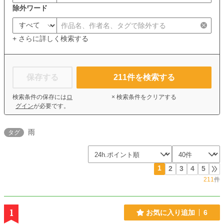
除外ワード
+ さらに詳しく検索する
保存する
211
件を検索する
検索条件の保存には
ロ
× 検索条件をクリアする
グイン
が必要です。
雨
タグ
1
2
3
4
5
211
件
1
お気に入り追加
6