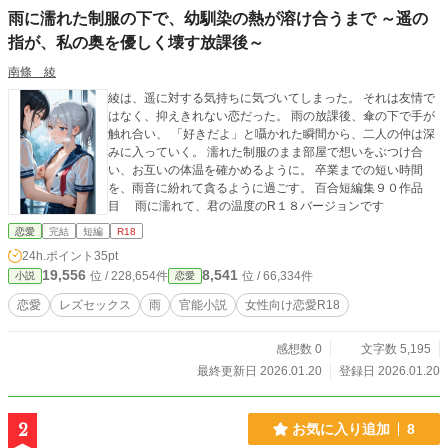
雨に濡れた制服の下で、幼馴染の熱が溶け合うまで ～遥の
指が、私の奥を優しく壊す放課後～
南條 綾
綾は、遥に対する気持ちに気づいてしまった。 それは友情で
はなく、抑えきれない恋だった。 雨の放課後、傘の下で手が
触れ合い、 「好きだよ」と囁かれた瞬間から、二人の仲は深
みに入っていく。 濡れた制服のまま部屋で想いをぶつけ合
い、お互いの体温を確かめるように。 卒業までの短い時間
を、雨音に紛れて貪るように過ごす。 百合短編集９０作品
目 雨に濡れて、君の温度のR１８バージョンです
恋愛
完結
短編
R18
24h.ポイント
35pt
19,556
8,541
位 / 228,654件
位 / 66,334件
小説
恋愛
恋愛
レズセックス
雨
官能小説
女性向け恋愛R18
感想数 0
文字数 5,195
最終更新日 2026.01.20
登録日 2026.01.20
2
お気に入り追加
8