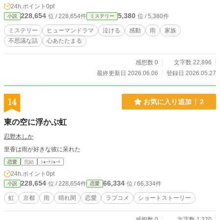
向き合うための、小さな勇気。 これは、雨の夜にだけ灯る居
24h.ポイント
0pt
酒屋で、傷ついた人々が“ただいま”を取り戻していく物語。
228,654
5,380
位 / 228,654件
位 / 5,380件
小説
ミステリー
読後、きっと誰かに会いたくなる。 心を静かに温める、連作
ヒューマンドラマ。
ミステリー
ヒューマンドラマ
泣ける
感動
雨
家族
不思議な話
心あたたまる
感想数 0
文字数 22,896
最終更新日 2026.06.06
登録日 2026.05.27
14
お気に入り追加
2
東の空に浮かぶ虹
忍野木しか
里香は雨が好きな彼に呆れた
恋愛
完結
ｼｮｰﾄｼｮｰﾄ
24h.ポイント
0pt
228,654
66,334
位 / 228,654件
位 / 66,334件
小説
恋愛
虹
京都
雨
晴れ間
恋愛
ラブコメ
ショートストーリー
感想数 0
文字数 1,220