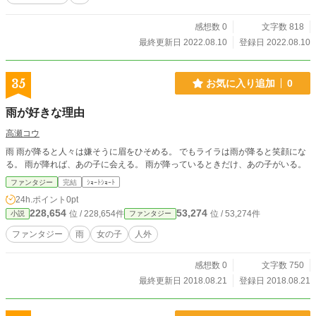
感想数 0
文字数 818
最終更新日 2022.08.10
登録日 2022.08.10
35
お気に入り追加
0
雨が好きな理由
高瀬コウ
雨 雨が降ると人々は嫌そうに眉をひそめる。 でもライラは雨が降ると笑顔にな
る。 雨が降れば、あの子に会える。 雨が降っているときだけ、あの子がいる。
ファンタジー
完結
ｼｮｰﾄｼｮｰﾄ
24h.ポイント
0pt
228,654
53,274
位 / 228,654件
位 / 53,274件
小説
ファンタジー
ファンタジー
雨
女の子
人外
感想数 0
文字数 750
最終更新日 2018.08.21
登録日 2018.08.21