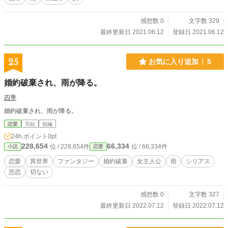
感想数 0
文字数 329
最終更新日 2021.06.12
登録日 2021.06.12
25
お気に入り追加
5
婚約破棄され、雨が降る。
四季
婚約破棄され、雨が降る。
恋愛
完結
短編
24h.ポイント
0pt
228,654
66,334
位 / 228,654件
位 / 66,334件
小説
恋愛
恋愛
異世界
ファンタジー
婚約破棄
女主人公
雨
シリアス
悲恋
切ない
感想数 0
文字数 327
最終更新日 2022.07.12
登録日 2022.07.12