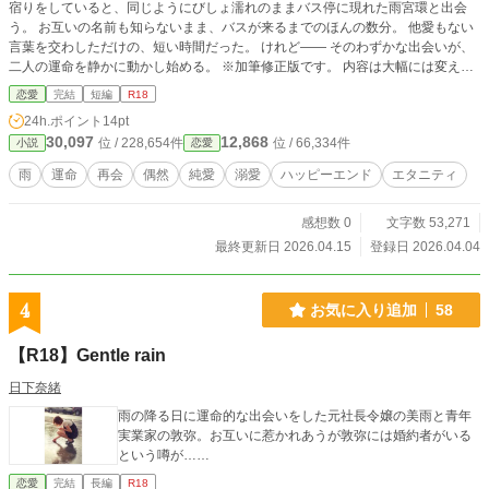
宿りをしていると、同じようにびしょ濡れのままバス停に現れた雨宮環と出会
う。 お互いの名前も知らないまま、バスが来るまでのほんの数分。 他愛もない
言葉を交わしただけの、短い時間だった。 けれど―― そのわずかな出会いが、
二人の運命を静かに動かし始める。 ※加筆修正版です。 内容は大幅には変え
ず、時系列を修正、エピソードを追加しています。
恋愛
完結
短編
R18
24h.ポイント
14pt
30,097
12,868
位 / 228,654件
位 / 66,334件
小説
恋愛
雨
運命
再会
偶然
純愛
溺愛
ハッピーエンド
エタニティ
感想数 0
文字数 53,271
最終更新日 2026.04.15
登録日 2026.04.04
4
お気に入り追加
58
【R18】Gentle rain
日下奈緒
雨の降る日に運命的な出会いをした元社長令嬢の美雨と青年
実業家の敦弥。お互いに惹かれあうが敦弥には婚約者がいる
という噂が……
恋愛
完結
長編
R18