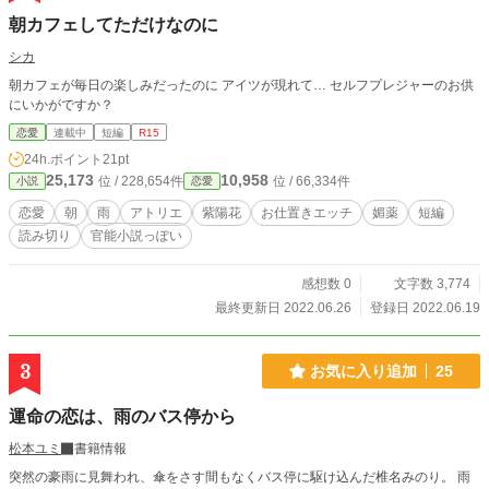
朝カフェしてただけなのに
シカ
朝カフェが毎日の楽しみだったのに アイツが現れて… セルフプレジャーのお供
にいかがですか？
恋愛
連載中
短編
R15
24h.ポイント
21pt
25,173
10,958
位 / 228,654件
位 / 66,334件
小説
恋愛
恋愛
朝
雨
アトリエ
紫陽花
お仕置きエッチ
媚薬
短編
読み切り
官能小説っぽい
感想数 0
文字数 3,774
最終更新日 2022.06.26
登録日 2022.06.19
3
お気に入り追加
25
運命の恋は、雨のバス停から
松本ユミ
書籍情報
突然の豪雨に見舞われ、傘をさす間もなくバス停に駆け込んだ椎名みのり。 雨