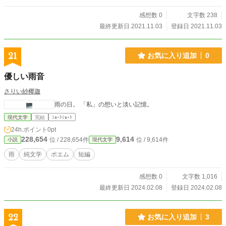
感想数 0
文字数 238
最終更新日 2021.11.03
登録日 2021.11.03
21
お気に入り追加
0
優しい雨音
さりい紗椰迦
雨の日。 「私」の想いと淡い記憶。
現代文学
完結
ｼｮｰﾄｼｮｰﾄ
24h.ポイント
0pt
228,654
9,614
位 / 228,654件
位 / 9,614件
小説
現代文学
雨
純文学
ポエム
短編
感想数 0
文字数 1,016
最終更新日 2024.02.08
登録日 2024.02.08
22
お気に入り追加
3