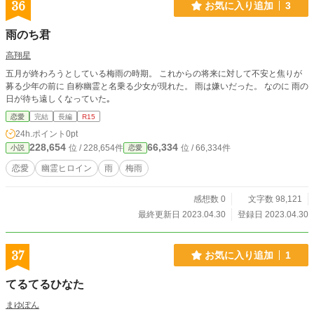
36
お気に入り追加
3
雨のち君
高翔星
五月が終わろうとしている梅雨の時期。 これからの将来に対して不安と焦りが
募る少年の前に 自称幽霊と名乗る少女が現れた。 雨は嫌いだった。 なのに 雨の
日が待ち遠しくなっていた｡
恋愛
完結
長編
R15
24h.ポイント
0pt
228,654
66,334
位 / 228,654件
位 / 66,334件
小説
恋愛
恋愛
幽霊ヒロイン
雨
梅雨
感想数 0
文字数 98,121
最終更新日 2023.04.30
登録日 2023.04.30
37
お気に入り追加
1
てるてるひなた
まゆぽん