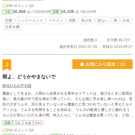
24h.ポイント
7pt
36,966
16,106
位 / 228,654件
位 / 66,334件
小説
恋愛
恋愛
ハッピーエンド
イケメン
溺愛
美少女
切ない
雨
社長
社長令嬢
感想数 0
文字数 96,727
最終更新日 2021.07.18
登録日 2020.09.27
5
お気に入り追加
11
雨よ、どうかやまないで
終日ひもの干す紐
魔族として生まれ、人間から迫害される青年セイアッドは、逃げるときに怪我を
負い、夜の森の中で息を潜めて蹲っていた。そんな彼に手を差し伸べたのは、盲
目の少女リムネ。目が見えていないから魔族だと気づかれていないと考えたセイ
アッドは、リムネを利用することを決める。 リムネの献身と優しさに触れるう
ちに心が安らいだのも束の間、村人たちに「リムネは魔族を匿っている」と知ら
れてしまう。リムネはセイアッドを守り、逃がした代償に、歩く力を村人たちの
恋愛
完結
短編
R18
手によって奪われてしまう。 自分のせいでリムネが歩けなくなってしまったと
24h.ポイント
7pt
感じ、セイアッドは迷いながらも、彼女の足を治すために『ある提案』をする。