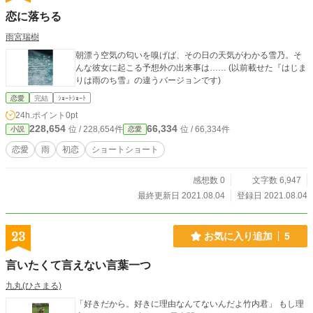
恋に落ちる
雨宮瑞樹
朝漂う空気の匂いを嗅げば、その日の天気がわかる雪乃。そ
んな彼女に起こる予想外の出来事は…… (以前載せた『はじま
りは雨のち雪』の違うバージョンです)
恋愛
完結
ｼｮｰﾄｼｮｰﾄ
24h.ポイント
0pt
228,654
66,334
位 / 228,654件
位 / 66,334件
小説
恋愛
恋愛
雨
初恋
ショートショート
感想数 0
文字数 6,947
最終更新日 2021.08.04
登録日 2021.08.04
23
お気に入り追加
5
言いたくて言えない言葉一つ
九丸(ひさまる)
「好きだから。好きに理由なんてないんだよ竹内君」 もし理