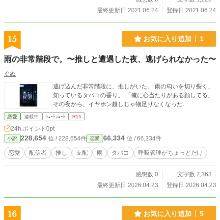
最終更新日 2021.06.24
登録日 2021.06.24
15
お気に入り追加
1
雨の非常階段で。〜推しと遭遇した夜、逃げられなかった〜
ぐぬ
逃げ込んだ非常階段に、推しがいた。 雨の匂いを切り裂く、
知っているタバコの香り。 「俺に心当たりがある顔してる」
その夜から、イヤホン越しじゃ物足りなくなった.
恋愛
連載中
ｼｮｰﾄｼｮｰﾄ
R15
24h.ポイント
0pt
228,654
66,334
位 / 228,654件
位 / 66,334件
小説
恋愛
恋愛
配信者
推し
支配
雨
タバコ
呼吸管理がちょっとだけ
感想数 0
文字数 2,363
最終更新日 2026.04.23
登録日 2026.04.23
16
お気に入り追加
5