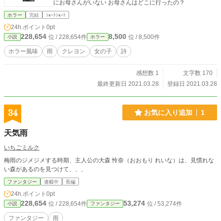
にお母さんがいない お母さんはどこに行ったの？
ホラー
完結
ｼｮｰﾄｼｮｰﾄ
24h.ポイント
0pt
228,654
8,500
位 / 228,654件
位 / 8,500件
小説
ホラー
ホラー風味
雨
クレヨン
女の子
詩
感想数 1
文字数 170
最終更新日 2021.03.28
登録日 2021.03.28
34
お気に入り追加
1
天気雨
いちごミルク
梅雨のジメジメする時期、主人公の大森 怜奈（おおもり れいな）は、見慣れな
い森があるのを見つけて、、、
ファンタジー
連載中
長編
24h.ポイント
0pt
228,654
53,274
位 / 228,654件
位 / 53,274件
小説
ファンタジー
ファンタジー
雨