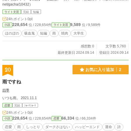
net/gacha/10432）
ライト文芸
完結
短編
24h.ポイント
0pt
228,654
9,589
位 / 228,654件
位 / 9,589件
小説
ライト文芸
ほのぼの
吸血鬼
短編
雨
焼肉
大学生
感想数 0
文字数 5,760
最終更新日 2024.09.14
登録日 2024.09.14
20
お気に入り追加
2
雨ですね
四季
いつも雨。 2021.11.1
恋愛
完結
ｼｮｰﾄｼｮｰﾄ
24h.ポイント
0pt
228,654
66,334
位 / 228,654件
位 / 66,334件
小説
恋愛
恋愛
雨
しっとり
ダークさはない
ハッピーエンド
運命
詩