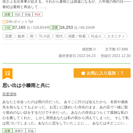
揺さぶる出来事が起きる。それから夏樹とは疎遠になるが、八年後の雨の日――
春妃は夏樹と再会して……。
恋愛
完結
長編
R18
24h.ポイント
7pt
37,165
16,253
位 / 228,654件
位 / 66,334件
小説
恋愛
恋愛
義弟
雨
TL小説
現代
溺愛／執着
社会人
エタニティ
感想数 0
文字数 67,898
最終更新日 2022.04.23
登録日 2021.12.30
12
お気に入り追加
7
思い出は小糠雨と共に
宮里澄玲
あなたと出会ったのは雨の日だった。 あそこに行けば会えたから、名前や連絡
先を知らなくてもよかった。 お互いに謎めいた存在のまま、あの店で一緒に取
り留めのない話をするだけで十分だった。 あなたの存在はつらくて孤独な私の
心を癒してくれた。 しかし突然あなたは私の前から消えてしまった。 そして私
は気づいてしまった。あなたに恋をしていたことに…。 あなたは今どこにいる
の？ 何をしているの？ ◎この物語はフィクションです。設定、登場人物、場
恋愛
連載中
長編