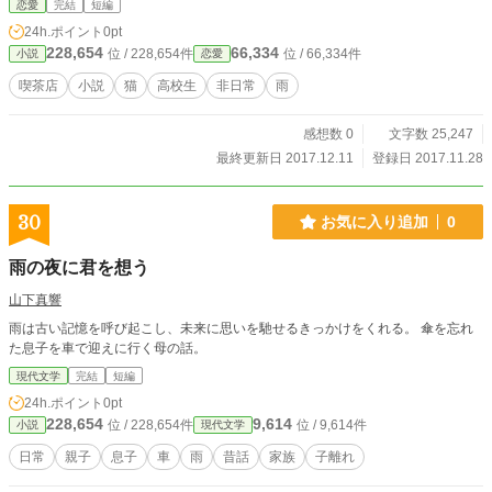
恋愛
完結
短編
24h.ポイント
0pt
228,654
66,334
位 / 228,654件
位 / 66,334件
小説
恋愛
喫茶店
小説
猫
高校生
非日常
雨
感想数 0
文字数 25,247
最終更新日 2017.12.11
登録日 2017.11.28
30
お気に入り追加
0
雨の夜に君を想う
山下真響
雨は古い記憶を呼び起こし、未来に思いを馳せるきっかけをくれる。 傘を忘れ
た息子を車で迎えに行く母の話。
現代文学
完結
短編
24h.ポイント
0pt
228,654
9,614
位 / 228,654件
位 / 9,614件
小説
現代文学
日常
親子
息子
車
雨
昔話
家族
子離れ