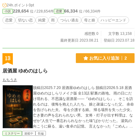
所、企業等、全て架空のものです。 ◎これまでの作品に登場しました、あのカ
24h.ポイント
0pt
フェレストランが舞台です。
228,654
66,334
位 / 228,654件
位 / 66,334件
小説
恋愛
恋愛
切ない恋
純愛
雨
つらい過去
母と娘
ハッピーエンド
感想数 0
文字数 13,158
最終更新日 2023.08.21
登録日 2023.07.18
13
お気に入り追加
2
居酒屋 ゆめのはしら
もちうさ
脱稿日2025.7.20 居酒屋ゆめのはしら 脱稿日2026.5.18 居酒
屋ゆめのはしらリメイク版 全13話 駅裏の路地。 雨の日にだ
け現れる、不思議な居酒屋――『ゆめのはしら』。 そこを訪
れるのは、後悔を抱えた人たち。 娘と疎遠になった父。 余命
を告げられた夫。 母を介護する娘。 帰る場所を失った少女。
亡き妻の声を忘れられない男。 女将・灯子が出す料理は、な
ぜか“人生で一番忘れられなかった味”ばかりだった。 湯気の
向こうに蘇る、遠い食卓の記憶。 言えなかった『ごめん』。
伝えられなかった『ありがとう』。 そして、もう一度誰かと
ミステリー
連載中
長編