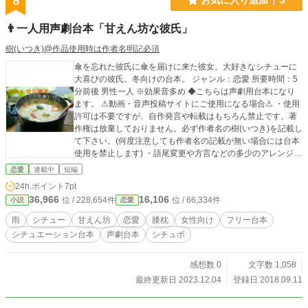
8
👨一人用声劇台本「甘えん坊な彼氏」
樹(いつき)@作品使用時は作者名明記必須
傘を忘れた彼氏に傘を届けに来た彼女。大好きなシチューに
大喜びの彼氏。冬向けの台本。 ジャンル：恋愛 所要時間：5
分前後 男性一人 ※効果音多め ◆こちらは声劇用台本になり
ます。 ⚠動画・音声投稿サイトにご使用になる場合⚠ ・使用
許可は不要ですが、自作発言や転載はもちろん禁止です。著
作権は放棄しておりません。必ず作者名の樹(いつき)を記載し
て下さい。(何度注意しても作者名の記載が無い場合には台本
使用を禁止します) ・語尾変更や方言などの多少のアレンジは
okですが、大幅なアレンジや台本の世界観をぶち壊すような
恋愛
連載中
短編
アレンジやエフェクトなどはご遠慮願います。 その他の詳細
24h.ポイント
7pt
は【作品を使用する際の注意点】をご覧下さい。
36,966
16,106
位 / 228,654件
位 / 66,334件
小説
恋愛
雨
シチュー
甘えん坊
恋愛
膝枕
女性向け
フリー台本
シチュエーション台本
声劇台本
シチュボ
感想数 0
文字数 1,058
最終更新日 2023.12.04
登録日 2018.09.11