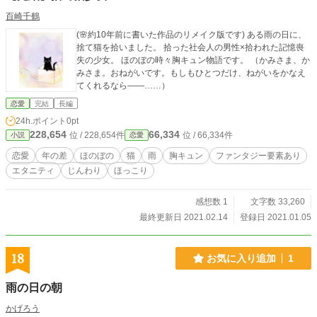
百崎千鶴
(🌸約10年前に書いた作品のリメイク版です) ある雨の日に、
捨て猫を拾いました。 拾った社会人の男性×拾われた記憶喪
失の少女。 ほのぼの時々胸キュン物語です。 （かみさま、か
みさま。おねがいです。もしもひとつだけ、ねがいをかなえ
てくれるなら――……）
恋愛
完結
長編
24h.ポイント
0pt
228,654
66,334
位 / 228,654件
位 / 66,334件
小説
恋愛
恋愛
年の差
ほのぼの
猫
雨
胸キュン
ファンタジー要素あり
エタニティ
じんわり
ほっこり
感想数 1
文字数 33,260
最終更新日 2021.02.14
登録日 2021.01.05
18
お気に入り追加
1
雨の日の朝
かげろう