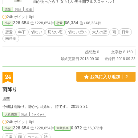
由があったら？ 女々しい男全開フルスロットル！
恋愛
完結
短編
24h.ポイント
0pt
228,654
66,334
位 / 228,654件
位 / 66,334件
小説
恋愛
恋愛
年下
切ない
切ない恋
切ない想い
大人の恋
雨
日常
南佳孝
感想数 0
文字数 8,150
最終更新日 2018.09.30
登録日 2018.09.23
24
お気に入り追加
2
雨降り
四季
今朝は雨降り、静かな目覚め。 詩です。 2019.3.31
大衆娯楽
完結
ｼｮｰﾄｼｮｰﾄ
24h.ポイント
0pt
228,654
6,072
位 / 228,654件
位 / 6,072件
小説
大衆娯楽
日常
雨
カエル
詩