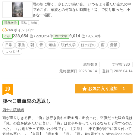
雨の朝に響く、少しだけ鈍い音。 いつもより重たい空気の中
で過ごす、家族との何気ない時間を「音」で切り取った、小
さな一場面。
現代文学
完結
短編
24h.ポイント
0pt
228,654
9,614
位 / 228,654件
位 / 9,614件
小説
現代文学
日常
家族
朝
音
短編
現代文学
ほのぼの
雨
憂鬱
しっとり
感想数 0
文字数 330
最終更新日 2026.04.14
登録日 2026.04.14
19
お気に入り追加
1
腹ぺこ吸血鬼の恩返し
四十九院紙縞
雨が降りしきる夜、「俺」は行き倒れの吸血鬼に出会った。空腹だった吸血鬼は
「俺」の血を飲みたいと言い、「俺」は食事を奢ってくれるならと了承するのだ
った。 （お題ガチャで書いた小説です。 【文章】 「汗で服が背中に張り付いて
気持ち悪い。」 【単語】 「吸血鬼」「月」「雨」 #お題ガチャ https://odaibako.