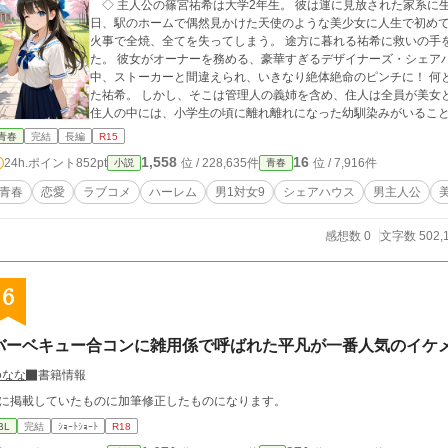
◇ 主人公の篠宮祐希は大学2年生。 彼は運に見放された家系に
日、駅のホームで偶然見かけた天使のような美少女に人生で初めて
火事で全焼、全てを失ってしまう。 途方に暮れる祐希に救いの手を差し伸べたのは、亡き兄の妻である義姉だっ
た。 彼女がオーナーを務める、豪華すぎるデザイナーズ・シェア
中、ストーカーと間違えられ、いきなり絶体絶命のピンチに！ 何とか疑いが晴れ、シェアハウスに住むことになっ
た祐希。 しかし、そこは管理人の義姉を含め、住人は全員が美女
住人の中には、小学生の頃に離れ離れになった幼馴染みがいることも判明。 一目惚れの相手、再会
プロポーション抜群で美人の義姉、バイト先の年下美少女、アイ
青春
完結
長編
R15
後輩、そして個性豊かな美女たち…… 恋愛経験ゼロの祐希の周りで、
1,558
16
24h.ポイント
852pt
位 / 228,635件
位 / 7,916件
小説
青春
て、彼に平穏な日常は訪れるのか？
青春
恋愛
ラブコメ
ハーレム
男1対女9
シェアハウス
男主人公
感想数 0
文字数 502,
6
バーベキュー合コンに雑用係で呼ばれた平凡が一番人気のイケ
ゆなな
書籍情報
Xに掲載していたものに加筆修正したものになります。
BL
完結
ｼｮｰﾄｼｮｰﾄ
R18