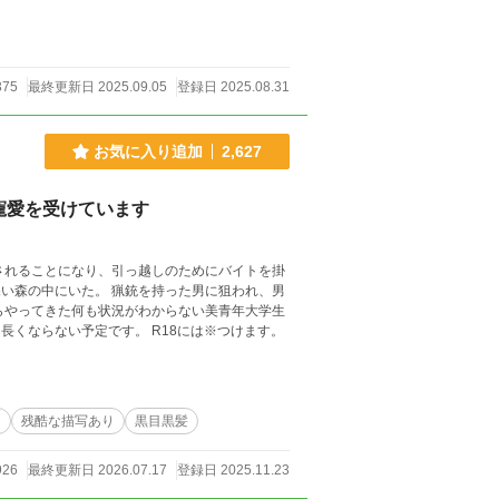
375
最終更新日 2025.09.05
登録日 2025.08.31
お気に入り追加
2,627
寵愛を受けています
されることになり、引っ越しのためにバイトを掛
い森の中にいた。 猟銃を持った男に狙われ、男
らやってきた何も状況がわからない美青年大学生
さに魅了された公爵さまの甘いラブストーリー。 そこまでは長くならない予定です。 R18には※つけます。
ド
残酷な描写あり
黒目黒髪
926
最終更新日 2026.07.17
登録日 2025.11.23