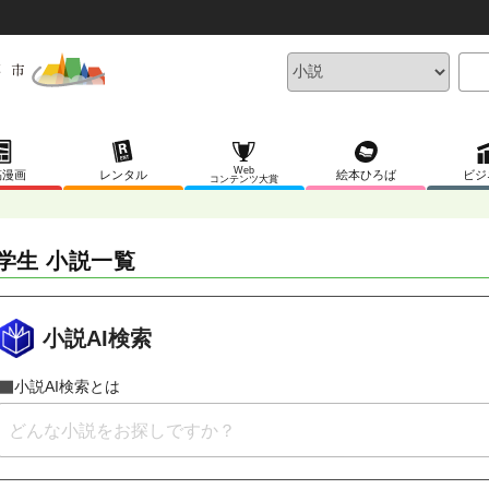
Web
稿漫画
レンタル
絵本ひろば
ビジ
コンテンツ大賞
学生 小説一覧
小説AI検索
小説AI検索とは