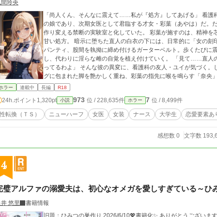
風間玲央
「尚人くん、そんなに震えて……私が『処方』してあげる」 看護
の娘であり、次期女医として君臨する才女・彩葉（あやは）だ。
作り変える禁断の実験室と化していた。 彩葉が施すのは、精神を
甘い処方。 暗示に堕ちた直人の白衣の下には、日常的に「女の刻
パンティ、股間を執拗に締め付けるガーターベルト。歩くたびに
し、代わりに淫らな雌の自覚を植え付けていく。 「見て……直人
ってるわよ」 そんな彼の異変に、看護科の友人・ユイが気づく。
グに包まれた脚を艶かしく重ね、彩葉の指先に喉を鳴らす「奈央」
わ。この子の身体も心も、私の愛欲（メス）で完全に解剖済みよ」
ホラー
連載中
長編
R18
濡れる直人。 逃れられない医学部令嬢の支配下で、青年が尊厳を
973
7
24h.ポイント
1,320pt
位 / 228,635件
位 / 8,499件
小説
ホラー
改造の果てに待つ、禁断の性転換（オペ）が今、始まる。
性転換（ＴＳ）
ニューハーフ
女医
女装
ナース
大学生
恋愛要素あ
感想数 0
文字数 193,
4
完璧アルファの溺愛夫は、初心なオメガを愛しすぎている～ひ
星井 悠里
書籍情報
旧題：ひみつの巣作り 2026/6/10💖書籍化✨ ありがとうございます。 第12回BL大賞参加し、 ３作品奨励賞を頂い