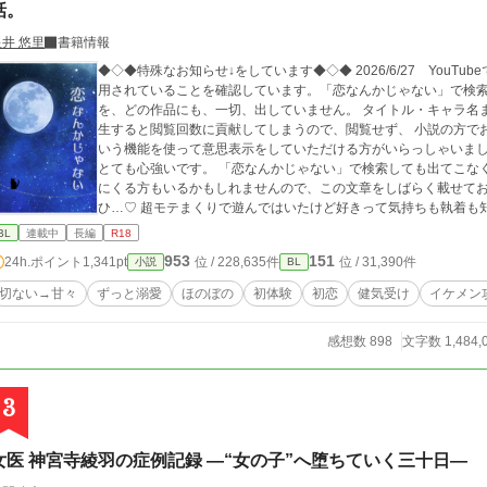
話。
星井 悠里
書籍情報
◆◇◆特殊なお知らせ↓をしています◆◇◆ 2026/6/27 You
用されていることを確認しています。「恋なんかじゃない」で検索すると出て
を、どの作品にも、一切、出していません。 タイトル・キャラ名
生すると閲覧回数に貢献してしまうので、閲覧せず、 小説の方でお楽しみい
いう機能を使って意思表示をしていただける方がいらっしゃいま
とても心強いです。 「恋なんかじゃない」で検索しても出てこな
にくる方もいるかもしれませんので、この文章をしばらく載せておきます。 ◆◇◆ のどかに甘々を
ひ…♡ 超モテまくりで遊んではいたけど好きって気持ちも執着も知らなかった攻めくんが、平凡だけど可愛らしい
受けくんを好きになって執着も知って、これ以上ない位、猫可愛がりに可愛がるお
BL
連載中
長編
R18
とずつ色々成長もしているはず……(*'ω'*) ※ただただ、好きな幸せ世界を楽しく書いてます♡ ご一緒にほのぼの楽
953
151
24h.ポイント
1,341pt
位 / 228,635件
位 / 31,390件
小説
BL
しんで頂けたら嬉しいです。 お気にいり登録＆感想を頂けると更新気力upします(*'ω'*)♡ 匿名がよろしければ、Tw
itterのマシュマロから♡ 頂けると嬉しいです♡ モロツヨシさまの「人間(男)メーカー(仮)」で、キャラのイメージ
切ない→甘々
ずっと溺愛
ほのぼの
初体験
初恋
健気受け
イケメン
を作らせて頂きました。 ◇ ◇ ◇ ◇ あまもあもさま に描いて頂いた素敵な表紙を大賞期間だけ公開してます
🩷 https://xfolio.jp/portfolio/amamoamo またいつか
感想数 898
文字数 1,484,
3
女医 神宮寺綾羽の症例記録 ―“女の子”へ堕ちていく三十日―