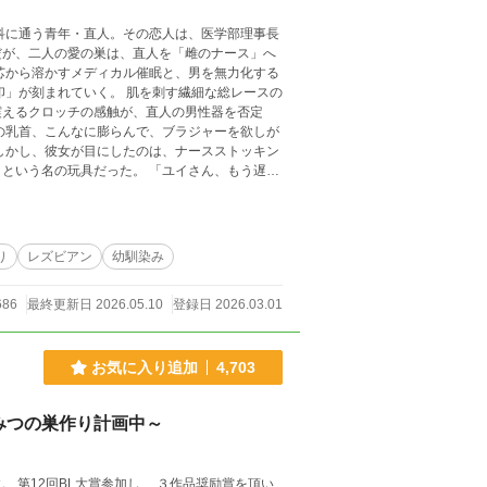
科に通う青年・直人。その恋人は、医学部理事長
だが、二人の愛の巣は、直人を「雌のナース」へ
芯から溶かすメディカル催眠と、男を無力化する
印」が刻まれていく。 肌を刺す繊細な総レースの
震えるクロッチの感触が、直人の男性器を否定
の乳首、こんなに膨らんで、ブラジャーを欲しが
しかし、彼女が目にしたのは、ナースストッキン
という名の玩具だった。 「ユイさん、もう遅い
 あどけない悲鳴を上げ、女の下着の中で愛液に
奪われ、雌の快楽に沈んでいく――。 催眠と肉体
り
レズビアン
幼馴染み
686
最終更新日 2026.05.10
登録日 2026.03.01
お気に入り追加
4,703
みつの巣作り計画中～