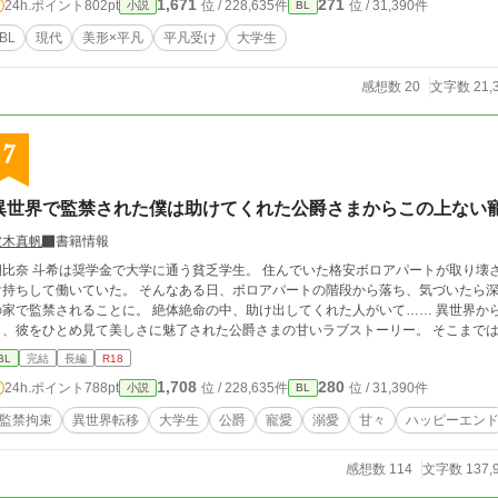
1,671
271
24h.ポイント
802pt
位 / 228,635件
位 / 31,390件
小説
BL
BL
現代
美形×平凡
平凡受け
大学生
感想数 20
文字数 21,
7
異世界で監禁された僕は助けてくれた公爵さまからこの上ない
波木真帆
書籍情報
朝比奈 斗希は奨学金で大学に通う貧乏学生。 住んでいた格安ボロアパートが取り壊
け持ちして働いていた。 そんなある日、ボロアパートの階段から落ち、気づいたら深
の家で監禁されることに。 絶体絶命の中、助け出してくれた人がいて…… 異世界か
と、彼をひとめ見て美し
BL
完結
長編
R18
1,708
280
24h.ポイント
788pt
位 / 228,635件
位 / 31,390件
小説
BL
監禁拘束
異世界転移
大学生
公爵
寵愛
溺愛
甘々
ハッピーエン
感想数 114
文字数 137,