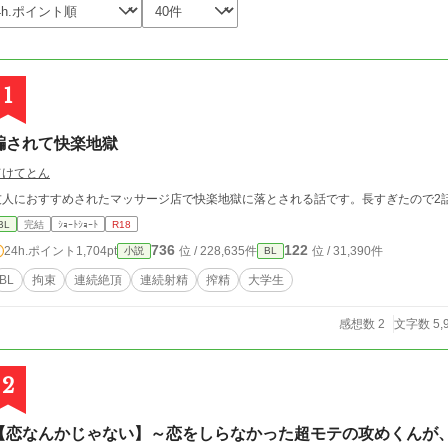
1
騙されて快楽地獄
てけてとん
友人におすすめされたマッサージ店で快楽地獄に落とされる話です。長すぎたので2
BL
完結
ｼｮｰﾄｼｮｰﾄ
R18
736
122
24h.ポイント
1,704pt
位 / 228,635件
位 / 31,390件
小説
BL
BL
拘束
連続絶頂
連続射精
搾精
大学生
感想数 2
文字数 5,
2
【恋なんかじゃない】～恋をしらなかった超モテの攻めくんが