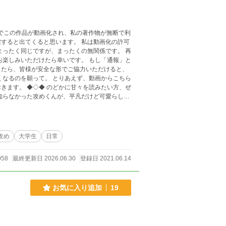
Tubeでこの作品が動画化され、私の著作物が無断で利
くると思います。 私は動画化の許可
まったく同じですが、まったくの無関係です。 再
ただけたら幸いです。 もし「通報」と
したら、皆様が安全な形でご協力いただけると、
くなるのを願って。 とりあえず、動画からこちら
読みたい方、ぜ
話です(*´艸`*)♡ 中の皆、ちょっ
攻め
大学生
日常
、表紙として、お見せすることがあると思います🩷
058
最終更新日 2026.06.30
登録日 2021.06.14
お気に入り追加
19