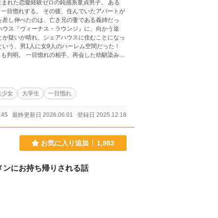
生まれた恋愛経験ゼロの鈍感系童貞男子。 ある
一目惚れする。 その後、住んでいたアパートが
ハウス『ヴィーナス・ラウンジ』に、向かう途
という、男1人に女9人のハーレム空間だった！
した幼馴染み、
ドル並みに可愛い実の妹、スリム系美女の大学の
甘く刺激的な恋の嵐が巻き起こる。 果たし
美少女
大学生
一目惚れ
145
最終更新日 2026.06.01
登録日 2025.12.18
お気に入り追加
1,983
メンにお持ち帰りされる話