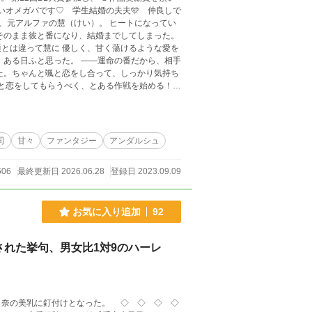
そのまま彼と番になり、結婚までしてしまった。
とは違って慧に 優しく、甘く蕩けるような愛を
♡ BL大賞初日6位スタートでした。ありがとう
３位でした✨ありがとうございます( ﾉД`)🩷 20
司
甘々
ファンタジー
アンダルシュ
606
最終更新日 2026.06.28
登録日 2023.09.09
お気に入り追加
92
れた挙句、男女比1対9のハーレ
日奈の美乳に釘付けとなった。 ◇ ◇ ◇ ◇