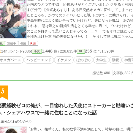
た内のひとつです🥰 応援ありがとうございました♡ 明るく可愛いオメガバです♡ 学生結婚の夫夫🩵 仲良しで
す(*´艸`*) 【公式あらすじ】 ある日突然オメガに変性してしまった、元アルファの慧（けい）。 ヒートになってい
たところを、かつてのライバルだった颯（はやて）に助けられ、 
中高生時代によく競い合っていたけれど、夫になった颯は、あの頃
くれる。 慧は颯との新婚生活をとても幸せに過ごしていたけれど、ある日ふと思った。 ――運命の番だから、相手
のことを好きって思いこんじゃってる……？ でもそれは嫌だった。ちゃんと颯と恋をし合って、しっかり気持ち
を積み上げた本 当の夫夫になりたい！ そうして慧は颯にちゃんと恋をしてもらうべく、とある作戦を始める！
新婚夫夫のあまあまオメガバースBL、ついに書籍化!! ◆◇◆ 2023/9/9投稿→9/10BLranking15位♡ 9/14 12位🥰
BL
連載中
長編
R18
♡ ベスト10入りありがとうございます💖 9/20 ベスト5入り
1,448
235
24h.ポイント
908pt
位 / 228,635件
位 / 31,390件
小説
BL
ございます☺️ 最終結果8位でした🥰 ありがとうございました✨ ◇ ◇ ◇ ◇ 2024年 またBL大賞参加しま
す。完結できるといいな。よろしくお願いします🩷 初日のrankingは
オメガバース
ハッピーエンド
イケメン
ほのぼの
大学生
溺愛
御曹
24/11/28 完結しました。 感想など、ありがとうございます。 意地っ張りな元αのΩくんが素直になってく様。可
愛がって頂けますように♡
感想数 480
文字数 382,
5
恋愛経験ゼロの俺が、一目惚れした天使にストーカーと勘違いさ
ム・シェアハウスで一緒に住むことになった話
永遠光(とわのひかり)
「お願い、祐希くん、私の欲求不満を満たして」祐希の目は、明