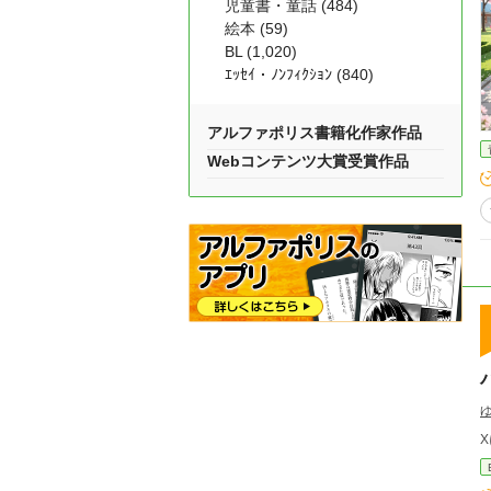
児童書・童話 (484)
絵本 (59)
BL (1,020)
ｴｯｾｲ・ﾉﾝﾌｨｸｼｮﾝ (840)
アルファポリス書籍化作家作品
Webコンテンツ大賞受賞作品