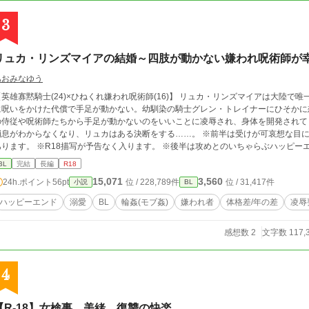
3
リュカ・リンズマイアの結婚～四肢が動かない嫌われ呪術師が
あおみなゆう
【英雄寡黙騎士(24)×ひねくれ嫌われ呪術師(16)】 リュカ・リンズマイアは大陸
に呪いをかけた代償で手足が動かない。幼馴染の騎士グレン・トレイナーにひそかに
の侍従や呪術師たちから手足が動かないのをいいことに凌辱され、身体を開発されて
がわからなくなり、リュカはある決断をする……。 ※前半は受けが可哀想な目に遭っています。 ※モブによる凌辱、輪姦描写が
あります。 ※R18描写が予告なく入ります。 ※後半は攻めとのいちゃらぶハッピー
BL
完結
長編
R18
15,071
3,560
24h.ポイント
56pt
位 / 228,789件
位 / 31,417件
小説
BL
ハッピーエンド
溺愛
BL
輪姦(モブ姦)
嫌われ者
体格差/年の差
凌辱
感想数 2
文字数 117,
4
【R-18】女検事 美緒 復讐の快楽