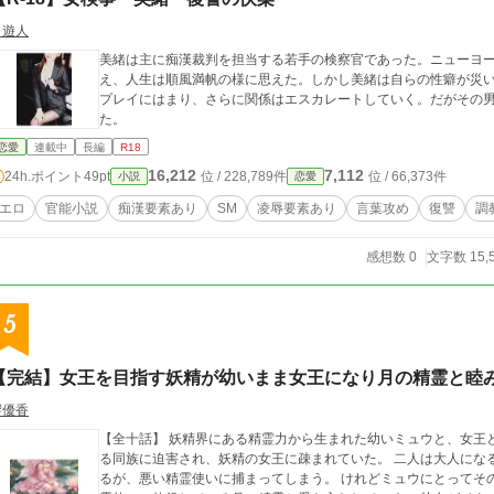
自遊人
美緒は主に痴漢裁判を担当する若手の検察官であった。ニューヨ
え、人生は順風満帆の様に思えた。しかし美緒は自らの性癖が災
プレイにはまり、さらに関係はエスカレートしていく。だがその
た。
恋愛
連載中
長編
R18
16,212
7,112
24h.ポイント
49pt
位 / 228,789件
位 / 66,373件
小説
恋愛
エロ
官能小説
痴漢要素あり
SM
凌辱要素あり
言葉攻め
復讐
調
感想数 0
文字数 15,
5
【完結】女王を目指す妖精が幼いまま女王になり月の精霊と睦
響優香
【全十話】 妖精界にある精霊力から生まれた幼いミュウと、女王
る同族に迫害され、妖精の女王に疎まれていた。 二人は大人にな
るが、悪い精霊使いに捕まってしまう。 けれどミュウにとってそ