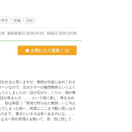
大学生
短編
完結
158
最終更新日 2026.04.01
登録日 2025.10.08
お気に入り追加
12
、話が進まんぞ、、、という域に達し、筆を止め
るのにな、、、
人も、住んでる人も警察官さえ、みーんなエロに
来事は外部には秘める、、、そんな学園街を舞台