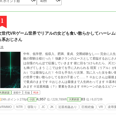
1
次世代VRゲーム世界でリアルの女ども食い散らかしてハーレ
る系おじさん
萍水
中年、低学歴、低収入、肥満、童貞、交際経験なし── 完全に人生終わってる系おじさんは、VRMMORPGでは無
敵の聖騎士様だった！ 強豪クランのエースとして君臨するおじさ
は自慢のちんぽで征服していきます 彼に目をつけられたら、JC
も捧げてしまう ここでは全てを手に入れられる 現実（リアル）が終わっててもどーでもいいぜ 仮想（バーチャ
ル）では最強なんだ！ 今日も手当たり次第、気に入った女を食い散らかして嬲り尽くすおじさん でも実は彼が仮想
の世界で食い散らかしてる女の子達って……？ ※おじさんは最後まで絶対に何も気づきません ※おじさんは最後ま
で童貞のままです ※おじさんは最後まで人生終わってます ※基本
みます ※近親相姦（？）要素を含みます ※Hシーンのあるエピソー
なくても大丈夫です
大衆娯楽
連載中
長編
R18
4,957
83
24h.ポイント
278pt
位 / 228,789件
位 / 6,072件
小説
大衆娯楽
VRMMO
NTR
寝取り
JC
JK
近親相姦あり
巨根絶倫
VR
凌辱