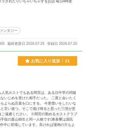
ァンタジー
005
最終更新日 2026.07.25
登録日 2026.07.25
お気に入り追加
21
ないじめを受けた相手だった。 二度と会いたく
を口にする。 今更償いをしたいな
れと言い放つ。そこで逃げ帰ると思った三澄が意
手役の葉山樹生と同一人物です(東条響は源氏
け作中に登場しています。良ければ漫画の方もよ