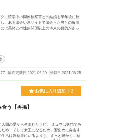
ークに留学中の同僚検察官との結婚も半年後に控
いし、ある出会い系サイトで出会った男との痴漢
男には美緒との性的関係以上の本来の目的があっ
教
577
最終更新日 2021.06.29
登録日 2021.06.25
お気に入り追加
2
み合う【再掲】
と人間の愛から生まれたラピ。 ミュウは妖精であ
るため、そして女王になるため、蜜集めに奔走す
の生活は妖精界にいるよりも、ずっと暖かく、精