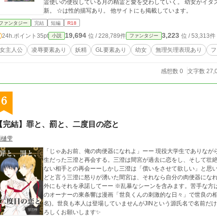
霊使いの使役している月の精霊と愛を交わしていく。 幼女がイタズラされたりいちゃいちゃするお話 毎日4時更
新。 ☆は性的描写あり。 他サイトにも掲載しています。
ファンタジー
完結
短編
R18
19,694
3,223
24h.ポイント
35pt
位 / 228,789件
位 / 53,313件
小説
ファンタジー
女主人公
凌辱要素あり
妖精
GL要素あり
幼女
無理矢理表現あり
フ
感想数 0
文字数 27,
6
【完結】罪と、罰と、二度目の恋と
雨樋雫
「じゃあお前、俺の肉便器になれよ」ーー 現役大学生でありながら人気ホストでもある間宮は、ある日中学の同級
生だった三澄と再会する。三澄は間宮が過去に恋をし、そして壮絶
ない相手との再会ーーしかし三澄は「償いをさせて欲しい」と思いもよらぬ言葉
どと言う三澄に怒りが湧いた間宮は、それなら自分の肉便器にな
外にもそれを承諾してーー ※乱暴なシーンを含みます。苦手な方はご遠慮ください。 ※間宮の勤めるホストクラブ
のオーナーの東条響は漫画「世良くんの刺激的な日々」で世良の相
名)。世良も本人は登場していませんがJINという源氏名で名前だ
ろしくお願いします✨