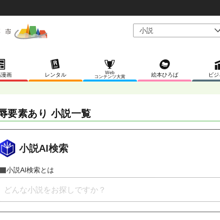
Web
稿漫画
レンタル
絵本ひろば
ビジ
コンテンツ大賞
辱要素あり 小説一覧
小説AI検索
小説AI検索とは