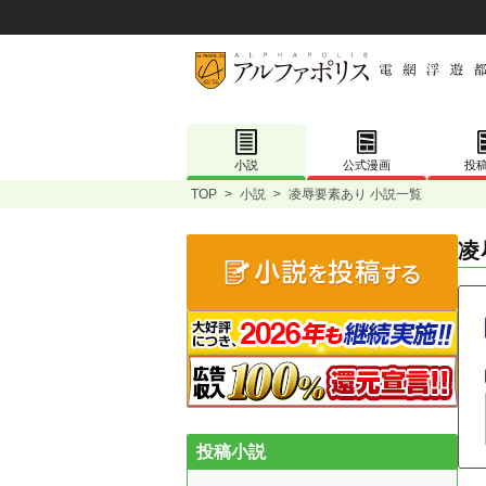
小説
公式漫画
投
TOP
>
小説
>
凌辱要素あり 小説一覧
凌
投稿小説