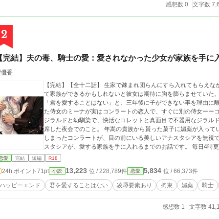
感想数 0
文字数 7,
2
【完結】夫の毒、騎士の愛：愛されなかった少女が家族を手に
響優香
【完結】【全十二話】 生家で疎まれ団らんにすら入れてもらえな
て家族ができるかもしれないと彼女は期待に胸を膨らませていた。
「君を愛することはない」と、三年後に子ができない事を理由に離婚すると言わ
た侍女のミーナが実はコンラートの恋人で、すぐに別の侍女ーーコ
ジラルドと幼馴染で、快活なコレットと真面目で不器用なジラルドと共に、穏
席した夜会でのこと。 年嵩の貴族から貰った菓子に媚薬が入って
しまったコンラートが、目の前にいる美しいアナスタシアを無視できるはずもなく…
スタシアが、愛する家族を手に入れるまでのお話です。 毎日4時更新。 ☆は性的描写あり。 他サイトにも掲載して
います。
恋愛
完結
短編
R18
13,223
5,834
24h.ポイント
71pt
位 / 228,789件
位 / 66,373件
小説
恋愛
ハッピーエンド
君を愛することはない
凌辱要素あり
拘束
媚薬
騎士
感想数 1
文字数 41,