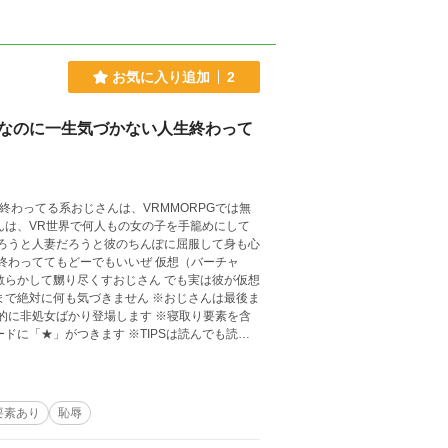
お気に入り追加
2
ムなのに一生気づかない人生終わって
んは、VR世界で何人もの女の子を手籠めにして
だろうと人妻だろうと彼のちんぽに屈服して身も心
的に非処女ばかり登場します ※寝取り要素を含
ドに「★」がつきます ※TIPSは読んでも読ま
要素あり
恥辱