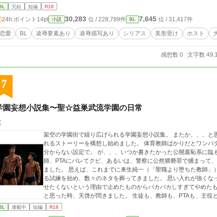
BL
完結
短編
R18
30,283
7,645
24h.ポイント
14pt
位 / 228,789件
位 / 31,417件
小説
BL
恋愛
BL
凌辱要素あり
凌辱描写あり
シリアス
美形受け
ホスト
感想数 0
文字数 49,
7
学園妄想小説集〜聖☆益巣武流学園の日常
零
架空の学園街で繰り広げられる学園妄想小説集。 またか、、、と思われると思いますが、教師が生徒にあれこれさ
れるストーリーを構想し始めました。 体育教師ばかりだとワンパターンなので、元ボクサーの倫理教師というよく
分からない設定で。 が、、、いつか書きたかった公開羞恥系に臨もうとしましたが、話が広がり、こりゃ、他の教
師、PTAにバレてクビ、あるいは、警察に公然猥褻罪で捕まって
ました。 思えば、これまでに来生純一（「聖職より堕ちた教師」）、杉山和彦（「聖域で狩られた教師」）に与え
る試練を始め、数々のネタを葬ってきました。 思い入れが強くなってしまった純一、和彦にここまで酷い思いはさ
せたくないという理由で止めたものからバカバカしすぎてやめたものまで。 書きたいネタは色々あ
と思った時、天啓が閃きました。 生徒も、教師も、PTAも、主役となる一部の常識人を除いて、皆、性に対して貪
欲な学園、そして、その学園を中心に生まれた学園街は、道行く
BL
連載中
短編
R18
寛容、そして、そんな自分達の聖なる街を守るため、その街の出