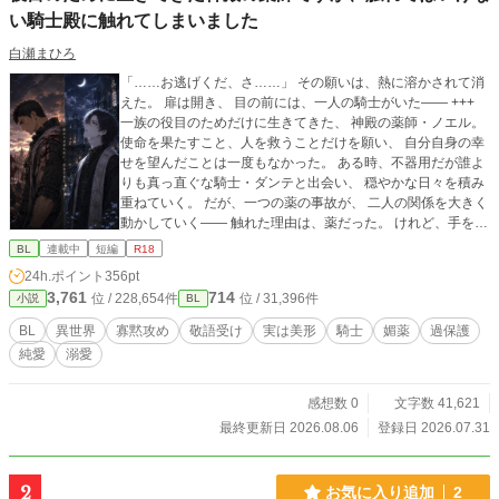
い騎士殿に触れてしまいました
白瀬まひろ
「……お逃げくだ、さ……」 その願いは、熱に溶かされて消
えた。 扉は開き、 目の前には、一人の騎士がいた―― +++
一族の役目のためだけに生きてきた、 神殿の薬師・ノエル。
使命を果たすこと、人を救うことだけを願い、 自分自身の幸
せを望んだことは一度もなかった。 ある時、不器用だが誰よ
りも真っ直ぐな騎士・ダンテと出会い、 穏やかな日々を積み
重ねていく。 だが、一つの薬の事故が、 二人の関係を大きく
動かしていく―― 触れた理由は、薬だった。 けれど、手を伸
ばした理由は ――薬では、なかった。 これは、使命を終わら
BL
連載中
短編
R18
せるために生きてきた薬師が、一人の騎士と出会い、誰かと
24h.ポイント
356pt
共に生きる温もりに初めて触れる物語。 【『無価値とされた
3,761
714
位 / 228,654件
位 / 31,396件
小説
BL
未発現Ωの僕が、たった一人の騎士団長αをすべて狂わせてい
く』スピンオフ】 ⸻ ※22〜23時更新予定 ※本編未読で
BL
異世界
寡黙攻め
敬語受け
実は美形
騎士
媚薬
過保護
もお楽しみいただけます。 ※表紙に生成AIを利用しています
純愛
溺愛
感想数 0
文字数 41,621
最終更新日 2026.08.06
登録日 2026.07.31
2
お気に入り追加
2