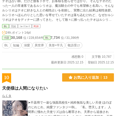
テオは占い師。だけど接客下手で、お客様を怒らせてばかり。 そんなテオのた
った一人の常連客であるルシリオは、魔法騎士の中でも有望株と名高い。そんな
ルシリオはテオに好きな人との相性占いを依頼し、実際に出た結果は相性抜群。
ルシリオへほんのりとした思いを寄せていたテオは落ち込むけれど、なぜかルシ
リオはテオをディナーに誘ってきた。 そして散々に酔っ払ったテオはルシリオ
の自宅に保護されて、「かわいい」の言葉責めに遭ってしまう。 「だって、ル
BL
完結
ｼｮｰﾄｼｮｰﾄ
R18
シリオ様には、好きな人がいるんでしょう？ だったら、その人に言った方が、
24h.ポイント
14pt
いいんじゃないかなぁって……」 「やっぱり、かわいい。もうここまでされ
30,168
7,734
位 / 228,654件
位 / 31,396件
小説
BL
て、分からないというのは酷だよ」 いくら鈍感なテオでも、ばっちり分かって
しまった。二人は両思いなのだ！ 深夜、寝室に思いが通じ合った二人きり。何
BL
短編
溺愛
異世界
美形×平凡
敬語受け
も起こらないはずもなく……。 今ここに、カップル成立！ いちゃらぶな夜の
幕が開ける！ ※pixiv、ムーンライトノベルズ、アルファポリスへ掲載していま
感想数 0
文字数 10,787
す
最終更新日 2025.12.15
登録日 2025.12.15
10
お気に入り追加
13
天使様は人間になりたい
らくタ
➤不器用で一途な強面高校生× 純粋無垢な美しい天使 ほのぼ
のじれじれ、純愛ファンタジーBL。 「私、堕天します」 人
間界に憧れた天使リズは自ら断罪され、天界から追放され