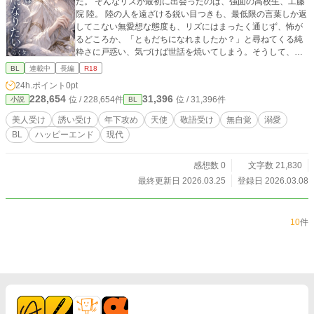
た。 そんなリズが最初に出会ったのは、強面の高校生、工藤
院 陸。 陸の人を遠ざける鋭い目つきも、最低限の言葉しか返
してこない無愛想な態度も、リズにはまったく通じず、怖が
るどころか、「ともだちになれましたか？」と尋ねてくる純
粋さに戸惑い、気づけば世話を焼いてしまう。そうして、人
間界のあらゆるものに目を輝かせるリズに陸は少しずつ絆さ
BL
連載中
長編
R18
れていく。 「私のことが好きなら、私の身体を触ります
24h.ポイント
0pt
か？」 「は？」 そんな2人の関係は少しづつ変化していく。
228,654
31,396
位 / 228,654件
位 / 31,396件
小説
BL
美人受け
誘い受け
年下攻め
天使
敬語受け
無自覚
溺愛
BL
ハッピーエンド
現代
感想数 0
文字数 21,830
最終更新日 2026.03.25
登録日 2026.03.08
10
件