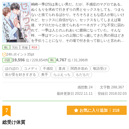
嶋崎一季(25)は美しい男だ。だが、不感症のマグロである。
ぬくもりを求めて行きずりの男とセックスをしても、つまら
ないと捨てられるばかり。そろそろまともな恋人が欲しいけ
れど、セックスに自信がない。セックスをしてしまえば最
後、マグロだからと捨てられるーーネガティブな不安に囚わ
れて、一季は人とのふれあいに臆病になっていた。そんな
時、一季はマンションの上階に引っ越してきた男の荷ほどき
を手伝うことになり、その場で付き合って欲しいと言われる
が……！？ 童貞イケメン准教授(28)×不感症に悩む美人大学
BL
完結
長編
R18
事務員(25)。受け攻めの視点が交互に入ります。 ☆7/21よ
24h.ポイント
35pt
り、夏の番外編を不定期掲載します！
19,556
4,767
位 / 228,654件
位 / 31,396件
小説
BL
ほのぼの
コメディ
不感症
童貞
関西弁攻め
敬語受け
攻が受を好きすぎる
奥手
らぶえっち
もだもだ
感想数 24
文字数 288,367
最終更新日 2022.11.11
登録日 2018.02.03
7
お気に入り追加
218
総受け体質