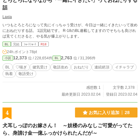
とろとろになりながら「一緒にイきたい」っておねだりする
話
Laxia
いつもとろとろになって先にイっちゃう受けが、今日は一緒にイきたいって攻め
におねだりする話。 1話完結です。 R-18のBL連載してますのでそちらも良けれ
ば見てくださると、やる気が爆上がりします。
BL
完結
ｼｮｰﾄｼｮｰﾄ
R18
24h.ポイント
78pt
12,373
2,763
位 / 228,654件
位 / 31,396件
小説
BL
BL
♡喘ぎ
健気受け
敬語攻め
おねだり
連続絶頂
イチャラブ
執着
敬語受け
感想数 1
文字数 2,378
最終更新日 2023.02.04
登録日 2023.02.04
4
お気に入り追加
28
犬耳しっぽのお嫁さん！ ～妓楼のみなしご可愛がってた
ら、身請け金一億ふっかけられたんだが～