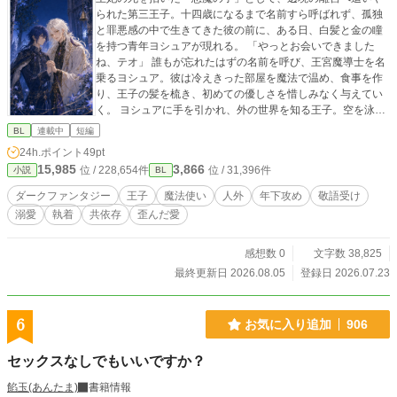
られた第三王子。十四歳になるまで名前すら呼ばれず、孤独
と罪悪感の中で生きてきた彼の前に、ある日、白髪と金の瞳
を持つ青年ヨシュアが現れる。 「やっとお会いできました
ね、テオ」 誰もが忘れたはずの名前を呼び、王宮魔導士を名
乗るヨシュア。彼は冷えきった部屋を魔法で温め、食事を作
り、王子の髪を梳き、初めての優しさを惜しみなく与えてい
く。 ヨシュアに手を引かれ、外の世界を知る王子。空を泳ぐ
魚、星空を駆ける熊、動き出す生垣――荒れ果てた離宮は、
BL
連載中
短編
二人だけの美しい楽園へ変わっていく。王子もまた、笑い、
24h.ポイント
49pt
走り、自分の望みを口にする一人の青年へと成長していっ
15,985
3,866
位 / 228,654件
位 / 31,396件
小説
BL
た。 しかし、城が幸福に満たされるほど、使用人たちの笑顔
はどこか不自然になっていく。ヨシュアはなぜ、失われた王
ダークファンタジー
王子
魔法使い
人外
年下攻め
敬語受け
子の名を知っていたのか。彼が王子へ向ける深い愛情は、本
溺愛
執着
共依存
歪んだ愛
当にただの優しさなのか。 やがて古い図書室で見つけた一冊
の絵本が、二人の物語を静かに反転させる。 これは、悪魔の
子と呼ばれた王子と、彼を愛する魔法使いの、歪で優しい救
感想数 0
文字数 38,825
済の物語。
最終更新日 2026.08.05
登録日 2026.07.23
6
お気に入り追加
906
セックスなしでもいいですか？
餡玉(あんたま)
書籍情報