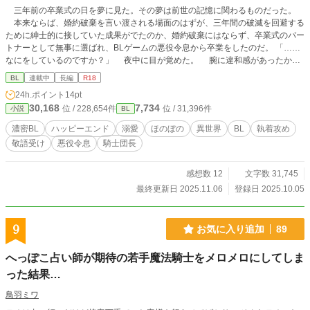
三年前の卒業式の日を夢に見た。その夢は前世の記憶に関わるものだった。
本来ならば、婚約破棄を言い渡される場面のはずが、三年間の破滅を回避する
ために紳士的に接していた成果がでたのか、婚約破棄にはならず、卒業式のパー
トナーとして無事に選ばれ、BLゲームの悪役令息から卒業をしたのだ。 「……
なにをしているのですか？」 夜中に目が覚めた。 腕に違和感があったから
だ。両腕は紐でベッドの柵に縛られており、自由に動かすことができなくなって
BL
連載中
長編
R18
いる。その上、青年、レイド・アクロイドの上を跨るように座り、レイドの服に
24h.ポイント
14pt
手をかけていたのは夫のアレクシス・アクロイドだった。 本日、無事に結婚
30,168
7,734
位 / 228,654件
位 / 31,396件
小説
BL
をしたのだ。結婚式に疲れ眠っていたところを襲われた。 執着攻め×敬語受け
です。
濃密BL
ハッピーエンド
溺愛
ほのぼの
異世界
BL
執着攻め
敬語受け
悪役令息
騎士団長
感想数 12
文字数 31,745
最終更新日 2025.11.06
登録日 2025.10.05
9
お気に入り追加
89
へっぽこ占い師が期待の若手魔法騎士をメロメロにしてしま
った結果…
鳥羽ミワ