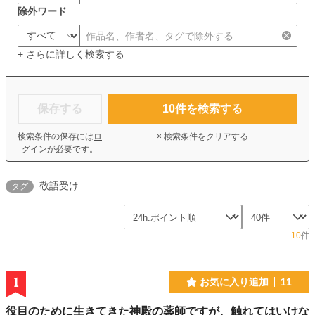
除外ワード
+ さらに詳しく検索する
保存する
10
件を検索する
検索条件の保存には
ロ
× 検索条件をクリアする
グイン
が必要です。
敬語受け
タグ
10
件
1
お気に入り追加
11
役目のために生きてきた神殿の薬師ですが、触れてはいけな