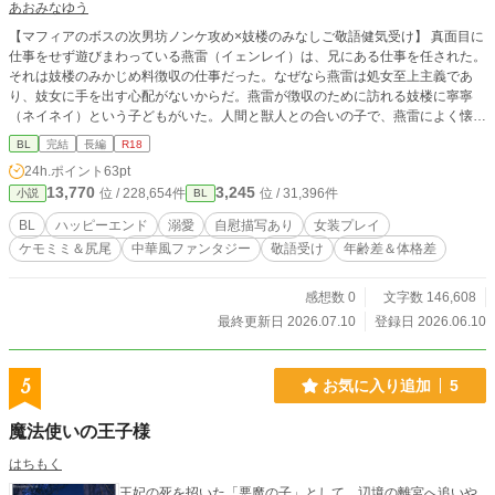
あおみなゆう
【マフィアのボスの次男坊ノンケ攻め×妓楼のみなしご敬語健気受け】 真面目に
仕事をせず遊びまわっている燕雷（イェンレイ）は、兄にある仕事を任された。
それは妓楼のみかじめ料徴収の仕事だった。なぜなら燕雷は処女至上主義であ
り、妓女に手を出す心配がないからだ。燕雷が徴収のために訪れる妓楼に寧寧
（ネイネイ）という子どもがいた。人間と獣人との合いの子で、燕雷によく懐い
ていた。ある日、妓楼の楼主に寧寧を店に出して客を取らせると聞いた燕雷は動
BL
完結
長編
R18
揺し……。 ※受けの年齢が低すぎる気がしたので、作中では年齢をぼかしてい
24h.ポイント
63pt
ます。お好みの年齢でご想像ください。 ※【身請け編】→【結婚編（燕雷視
13,770
3,245
位 / 228,654件
位 / 31,396件
小説
BL
点）】→【新婚編（寧寧視点）】と続きます。どんどんエロが濃くなっていくの
で、苦手な方はご注意ください。
BL
ハッピーエンド
溺愛
自慰描写あり
女装プレイ
ケモミミ＆尻尾
中華風ファンタジー
敬語受け
年齢差＆体格差
感想数 0
文字数 146,608
最終更新日 2026.07.10
登録日 2026.06.10
5
お気に入り追加
5
魔法使いの王子様
はちもく
王妃の死を招いた「悪魔の子」として、辺境の離宮へ追いや