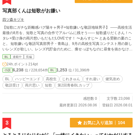
写真部くんは短歌がお嫌い
四ツ森キヅキ
【短歌にガチな距離感バグ陽キャ男子×短歌嫌いな敬語地味男子】 ――高校生活
最後の8月を、短歌と写真の合作でアルバムに残そう―― 短歌盛りだくさん！ヘ
タレ×受け身の両片想いもだもだLOVEです！ 〜あらすじ〜 とある受験の夏のこ
と。 短歌嫌いな敬語写真部男子・青島は、9月の高校生写真コンテスト用の新し
いレンズが欲しい。レンズ代貯金のために、痩せっぽちなのに昼食を抜かなけれ
ばいけない危機に瀕していた。 そのとき文芸部の短歌ガチ勢・若月に「高校最
BL
連載中
長編
後の8月を忘れないように短歌と写真でアルバムを合作しよう」と誘われる。 若
24h.ポイント
214pt
月は毎日購買の高級パンを奢ってくれるらしい。計画を手伝えば、青島は昼食抜
6,238
1,253
位 / 228,654件
位 / 31,396件
小説
BL
きの危機を脱してコンテスト用のレンズ代を貯金できる。 青島は「短歌が嫌い
なんです」と明言するが、若月は「写真と短歌の勝負だ！」と言い出す。青島は
BL
ハッピーエンド
高校生
じれきゅん
すれ違い
健気攻め
渋々若月の計画に乗ることにする。 ここに、写真と短歌の逃げたら負けのガチ
敬語受け
両片思い
短歌
第2回青春BLカップ
ンコ勝負が始まった。 ふたりはお互いの芸術を主張してぶつかり合いながら、
アルバム制作を進める。そのうちに両片想いを自覚していくが、青島は告白待ち
してしまう。 そして青島のいちばん大切なものが危機に陥る事件が発生する。
感想数 0
文字数 23,098
ふたりのアルバム計画は決裂してしまう。 高校最後の夏が、恋が、こんな終わ
最終更新日 2026.08.06
登録日 2026.08.01
り方でいいのか――？
3
お気に入り追加
104