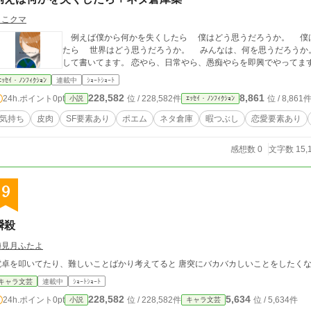
ここクマ
例えば僕から何かを失くしたら 僕はどう思うだろうか。 僕は、何を思うだろうか。 例えば何かを失くし
たら 世界はどう思うだろうか。 みんなは、何を思うだろうか。 __________ 後半は思いついた事をポエムと
して書いてます。 恋やら、日常やら、愚痴やらを即興でやってま
ｴｯｾｲ・ﾉﾝﾌｨｸｼｮﾝ
連載中
ｼｮｰﾄｼｮｰﾄ
228,582
8,861
24h.ポイント
0pt
位 / 228,582件
位 / 8,861
小説
ｴｯｾｲ・ﾉﾝﾌｨｸｼｮﾝ
気持ち
皮肉
SF要素あり
ポエム
ネタ倉庫
暇つぶし
恋愛要素あり
感想数 0
文字数 15,
9
瞬殺
梅見月ふたよ
キャラ文芸
連載中
ｼｮｰﾄｼｮｰﾄ
228,582
5,634
24h.ポイント
0pt
位 / 228,582件
位 / 5,634件
小説
キャラ文芸