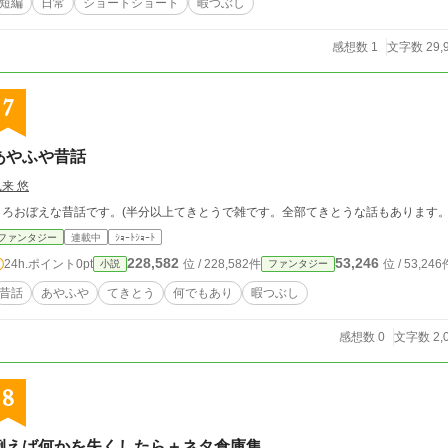
短編
日常
ショートショート
暇つぶし
感想数 1
文字数 29,
7
あやふや昔話
来 悠
うろおぼえな昔話です。(半分以上てきとうで雑です。全部てきとうな話もあります。
ファンタジー
連載中
ｼｮｰﾄｼｮｰﾄ
228,582
53,246
24h.ポイント
0pt
位 / 228,582件
位 / 53,246
小説
ファンタジー
昔話
あやふや
てきとう
何でもあり
暇つぶし
感想数 0
文字数 2,
8
例えば何かを失くしたら＋ネタ倉庫集