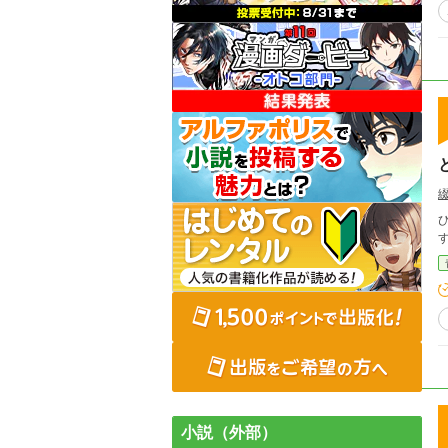
ひ
小説（外部）