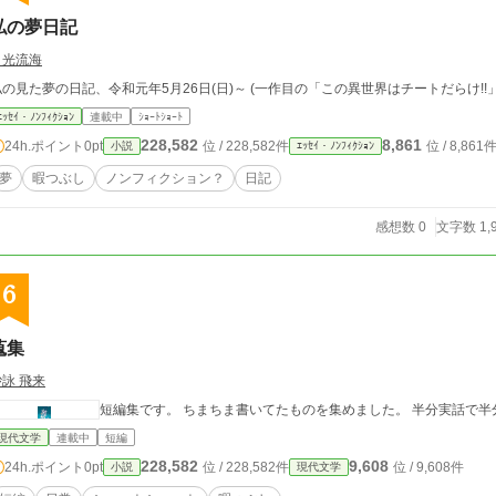
私の夢日記
月光流海
私の見た夢の日記、令和元年5月26日(日)～ (一作目の「この異世界
ｴｯｾｲ・ﾉﾝﾌｨｸｼｮﾝ
連載中
ｼｮｰﾄｼｮｰﾄ
228,582
8,861
24h.ポイント
0pt
位 / 228,582件
位 / 8,861
小説
ｴｯｾｲ・ﾉﾝﾌｨｸｼｮﾝ
夢
暇つぶし
ノンフィクション？
日記
感想数 0
文字数 1,
6
蒐集
砂詠 飛来
短編集です。 ちまちま書いてたものを集めました。 半分実話で半
現代文学
連載中
短編
228,582
9,608
24h.ポイント
0pt
位 / 228,582件
位 / 9,608件
小説
現代文学