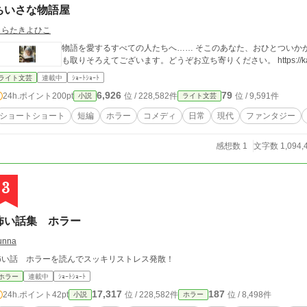
ちいさな物語屋
うらたきよひこ
物語を愛するすべての人たちへ…… そこのあなた、おひとついかがですか？ ファンタジー、怪談、SF――なんで
も取りそろえてございます。どうぞお立ち寄り
ライト文芸
連載中
ｼｮｰﾄｼｮｰﾄ
6,926
79
24h.ポイント
200pt
位 / 228,582件
位 / 9,591件
小説
ライト文芸
ショートショート
短編
ホラー
コメディ
日常
現代
ファンタジー
感想数 1
文字数 1,094,
3
怖い話集 ホラー
unna
怖い話 ホラーを読んでスッキリストレス発散！
ホラー
連載中
ｼｮｰﾄｼｮｰﾄ
17,317
187
24h.ポイント
42pt
位 / 228,582件
位 / 8,498件
小説
ホラー