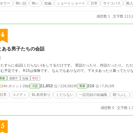
ホラー
怖い話
怖い
短編
ショートショート
日常
サイコパス
殺
感想数 1
文字数 113,
4
とある男子たちの会話
綴
たすらに会話(くだらない)をしてるだけです。 実話だったり、作話だったり。 ただの暇つぶ
すむ予定です。 R15は保険です。 なんでもありなので、下ネタあったり腐って
青春
連載中
短編
R15
21,852
210
24h.ポイント
28pt
位 / 228,582件
位 / 7,913件
小説
青春
日常
コメディ
BL表現有り
くだらない
一話完結の短編集
暇つぶし
感想数 0
文字数 1,
5