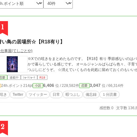
1
青い鳥の居場所☆【R18有り】
天仕事屋(てしごとや)
※Xでの呟きをまとめたものです。【R18】有り 季節感ないのは
かで暮らしている感じです。 オールジャンルばらばら色々、子育て、エロ、人間関係、夫婦関の事、教育など、暇
つぶしにどうぞ。 ☆消えていくものを此処に留めておくのも
恋愛
連載中
ｼｮｰﾄｼｮｰﾄ
R18
6,406
3,047
24h.ポイント
214pt
位 / 228,582件
位 / 66,314件
小説
恋愛
呟き
Twitter
ツイッター
日常
暇つぶし
備忘録
１分読書
感想数 0
文字数 136,
2