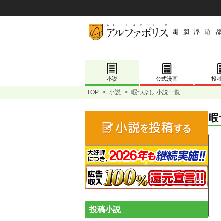
小説
公式漫画
投
TOP
>
小説
>
暇つぶし 小説一覧
暇
投稿小説