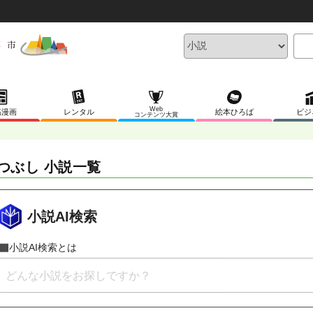
Web
稿漫画
レンタル
絵本ひろば
ビジ
コンテンツ大賞
つぶし 小説一覧
小説AI検索
小説AI検索とは