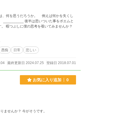
す。 暇つぶしに僕の思考を覗いてみませんか？
件
愚痴
日常
悲しい
104
最終更新日 2024.07.25
登録日 2018.07.01
お気に入り追加
0
電卓を叩いてたり、難しいことばかり考えてると 唐突にバカバカしいことをしたくなりませんか？ 今がそうです。