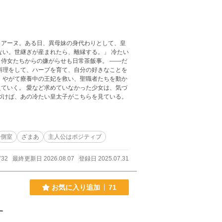
リアーヌ。ある日、異母妹の身代わりとして、皇
ない。世継ぎが産まれたら、離縁する。」 冷たい
侍女たちからの嫌がらせも日常茶飯事。 ――だ
料理をして、ハーブを育て、自分の好きなことを
、やがて療養中の王妃を救い、聖職者たちを動か
ていく。 愛など求めていなかった少女は、気づ
づけば、あの冷たい皇太子がこちらを見ている。
側室
ざまあ
主人公はポジティブ
732
最終更新日 2026.08.07
登録日 2025.07.31
お気に入り追加
71
す