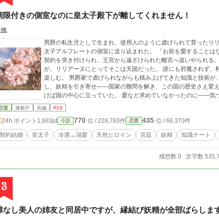
期限付きの側室なのに皇太子殿下が離してくれません！
林檎
男爵の私生児として生まれ、使用人のように虐げられて育ったリ
太子アルフレートの側室に送り込まれた。 「お前を愛することは
契約を突き付けられ、王宮から遠ざけられた離宮へ追いやられる。
が、リリアーヌにとってそこは天国だった。 誰にも邪魔されず、
楽しむ。 男爵家で虐げられながらも積み上げてきた知識と技術が
し、妖精を引き寄せ――国家の難問を解き、この国の歴史さえ変え
けば国の中心に立っていた。 愛など求めていなかったのに――気
恋愛
連載中
長編
R18
770
435
24h.ポイント
1,683pt
位 / 228,783件
位 / 66,370件
小説
恋愛
契約結婚
皇太子
冷遇→溺愛
天然ヒロイン
宮廷
妖精
知識チート
感想数 0
文字数 535,
3
隙なし美人の姉友と同居中ですが、縁結び妖精が全部ばらしま