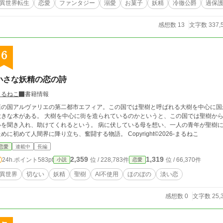
異世界転生
恋愛
ファンタジー
溺愛
お菓子
妖精
冷徹公爵
過保
感想数 13
文字数 337,
6
小さな妖精の恋の詩
まるねこ
書籍情報
森の国アルヴァリエの第二都市エフィア。この国では聖樹と呼ばれる大樹を中心に国
る。 大樹を中心に街を造られているのかというと、この国では聖樹から妖精が生まれ、妖精が聖樹の代わりに人々の願
聞き入れ、助けてくれるという。 病に伏している母を想い、一人の青年が聖樹に祈りを捧げた。 妖精マノノは彼の願いを叶える
ために初めて人間界に降り立ち、奮闘する物語。 Copyright©︎2026-まるねこ
恋愛
連載中
長編
2,359
1,319
24h.ポイント
583pt
位 / 228,783件
位 / 66,370件
小説
恋愛
異世界
切ない
妖精
聖樹
AI不使用
ほのぼの
淡い恋
感想数 0
文字数 25,