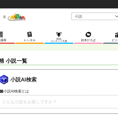
Web
稿漫画
レンタル
絵本ひろば
ビジ
コンテンツ大賞
精 小説一覧
小説AI検索
小説AI検索とは