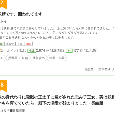
7
妖精です、囲われてます
うあゆ
僕は妖精 森で気ままに暮らしていました。 ふと気づいたら人間に囲まれてました。
タイミング見つからないなぁ、なんて思いながらダラダラ暮らしてます。 ＿＿＿＿＿＿＿＿＿＿ 妖精の前だけ
×引きこもり妖精 なんやかんやお互い幸せに暮らします。
BL
連載中
長編
R15
2,674
477
24h.ポイント
513pt
位 / 228,783件
位 / 31,415件
小説
BL
BL
異世界
妖精
執着攻め
執着・溺愛
感想数 5
文字数 41,
8
妹の身代わりに殺戮の王太子に嫁がされた忌み子王女、実は妖
いもを育てていたら、殿下の溺愛が始まりました・長編版
まほりろ
書籍情報