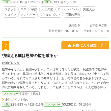
228,619
6,731
位 / 228,619件
位 / 6,731件
小説
SF
究データの取引、強奪などを行い。 各勢力は、成長していっ
た...。 ーーさらに時は経ち。 ナチュラル・フォレスト・プラ
ロボット
未来
宇宙
人工知能
ロボットバトル
男主人公
ネット (N・F・P)-通称NF- 俺達は、広大な森と 水に囲まれた
ヒロイン
スナイパー
リアルロボット
異形の怪物
この惑星で 調査行い、本部に帰り飯を食う、 そんな、平和な
日常を過ごしていた。 そんな平和な日常は、 突如として終り
を迎える。 『それら』は、 陽の光を浴び葡萄色の光沢を放ち
感想数 0
文字数 6,558
ながら 俺達の前に現れた。 俺達の世界は、 何の前触れも無
最終更新日 2020.08.01
登録日 2019.01.20
く変化した。 ｢この世で変わらないのは、変わるということ
だけだ。｣ と、はるか昔にどっかの作家が言ってたらしい。
確かに変わらないものは無いのかも知れない。 それでもっ
7
お気に入り追加
7
て、変化は常に訪れる。 ｢生き残ろう。｣ 俺達は、今日もソラ
を駆ける。
彷徨える鷹は恩讐の檻を破るか
歌川ピロシキ
狙撃手イリムと、観測手グジム。二人は共に育った幼馴染。 民族紛争で故郷を
失った彼らは、異国の山岳地帯の反政府部隊に身を置き、顔のない兵士として戦
っている。それでも二人きりの時間だけは、互いの本当の名を手放さずにいた。
部族の争いで家族を喪ったイリムは、仇討ちの掟に縛られたまま、どこかで自分
の死に場所を探している。けれど、いつも隣にいるグジムは、そんな彼を黙って
見つめ、支え続ける。 狙撃任務、空爆、補給、広報、地下に張り巡らされたト
ファンタジー
連載中
長編
ンネル陣地。終わりの見えない戦争の中で、イリムは仲間たちに導かれながら、
24h.ポイント
0pt
少しずつ「生きること」へ手を伸ばしていく。 共に死ぬために戦うのか、共に
228,619
53,262
位 / 228,619件
位 / 53,262件
小説
ファンタジー
生きるために戦うのか。 戦場の現実に突き当たるたびに何度も問い直しなが
ら、二人は今日も互いの名を呼ぶ。