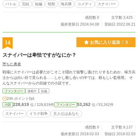
バトル
完結
短編
怪獣
海兵隊
コメディ
スナイパー
感想数 0
文字数 3,425
最終更新日 2024.04.08
登録日 2022.06.21
14
お気に入り追加
3
スナイパーは卑怯ですがなにか？
堕ちた勇者
戦場にスナイパーは必要だがこそこそ隠れて狙撃し逃げたりするためか、味方兵
士からは白い目で見られる……しかし殺し合いの中では、頼もしい監視塔。 そ
んなスナイパーからの目線での小説です。
ファンタジー
連載中
短編
24h.ポイント
0pt
228,619
53,262
位 / 228,619件
位 / 53,262件
小説
ファンタジー
スナイパー
イラク戦争
主人公はあなた
感想数 0
文字数 8,137
最終更新日 2018.02.03
登録日 2018.02.03