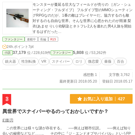
モンスターが蔓延る壮大なフィールドが売りの ［ガン・シュ
ーティング・フルダイブ］ フルダイブ型のMMOシューティン
グRPGなのだが、1番の敵はプレイヤーだ。協力するのも敵
対するのも自由な世界。そんな世界に心惹かれたのが雨瀬 梨
衣(あませ りい) 幼馴染とネトフレ2人を連れた男4人旅を開始
するはずだった…
ファンタジー
連載中
長編
R15
24h.ポイント
7pt
37,179
5,808
位 / 228,619件
位 / 53,262件
小説
ファンタジー
銃火器
性別転換
VR
スナイパー
ロリ
微恋愛
薔薇
百合
感想数 1
文字数 3,762
最終更新日 2018.05.20
登録日 2018.05.17
3
お気に入り追加
427
異世界でスナイパーやるのっておかしいですか？
幻影刃
この世界には様々な謎が存在する。 ──例えば都市伝説。 ──例えば知り
合いの秘密などなど……。 その中に『ジ・エンドオブサバイバル』というFP