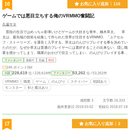
16
お気に入り追加
116
ゲームでは悪目立ちする俺のVRMMO奮闘記
久遠サタ
普段の生活ではめっちゃ影薄いけどゲームが大好きな青年、楠木草太。 草
太は、最先端の技術を結集して作られた世界が注目するVRMMO、「ユアセル
フ・ストーリーズ」を運良く入手する。草太はのんびりプレイする事を決めてい
たのだが、なぜか草太は普通のプレイヤーには選択することの出来ない、隠し職
業を授かってしまう。職業のおかげで目立ってしまい、のんびりプレイする事は
夢に消えてしまったが、草太は持ち前の影の薄さをゲームでも発揮し、マイペー
ファンタジー
連載中
長編
R15
スにゲームを楽しむ！！...はずだった... まだまだ初心者ですが、暇潰しにでも
24h.ポイント
0pt
なれば嬉しいです！おかしなとこあるかもしれませんが、のんびり楽しんでいっ
228,619
53,262
位 / 228,619件
位 / 53,262件
小説
ファンタジー
てください！
VRMMO
職業
ゲーム
のんびり
スナイパー
戦闘あり
モンスター
剣と魔法あり
感想数 3
文字数 16,333
最終更新日 2019.03.02
登録日 2018.07.19
17
お気に入り追加
2