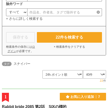
除外ワード
+ さらに詳しく検索する
保存する
22
件を検索する
検索条件の保存には
ロ
× 検索条件をクリアする
グイン
が必要です。
スナイパー
タグ
22
件
1
お気に入り追加
7
Rabbit bride 2085 第2話 SIXの標的