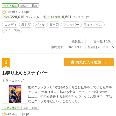
ライト文芸
連載中
長編
24h.ポイント
0pt
228,619
9,591
位 / 228,619件
位 / 9,591件
小説
ライト文芸
コメディ
殺し屋
バトル
日本刀
スナイパー
ライトノベル
ライト文芸
感想数 0
文字数 1,103
最終更新日 2023.09.15
登録日 2023.09.15
5
お気に入り追加
0
お喋り上司とスナイパー
トラネコタイガ
世のクソッタレ野郎に鉛弾をぶちこむ仕事をしている狙撃手
アリス。 仕事は簡単。払いも十分。 ただ一つの悩みの種
は……。指示を通達する上司がとんでもなくお喋りで、下品
なセクハラ野郎だということだった。
ファンタジー
完結
短編
24h.ポイント
0pt