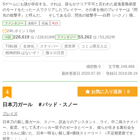
Sゲームにも謎が存在する。それは、誰もがクリア不可と言われた超鬼畜難易度
のモードをたった一人でクリアしたプレイヤー。その者を他のプレイヤーは『閃
光の狙撃手』と呼んだ。 そしてある日、閃光の狙撃手──白野（ハクノ）飛鳥
（アスカ）の元に一通のメールが届く。 そのメールに書かれていた内容とは─
ファンタジー
連載中
長編
R15
─ 小説家になろう、ノベルアップにて同様の作品を公開しています。 Twitte
24h.ポイント
0pt
rやってます→@Geneiyaiba136
228,619
53,262
位 / 228,619件
位 / 53,262件
小説
ファンタジー
TS転移
女体化
スナイパー
異世界
コミュ障主人公
精神的BLはないぞ！
微エロ注意
感想数 0
文字数 249,466
最終更新日 2020.07.30
登録日 2019.08.19
4
お気に入り追加
0
日本刀ガール ＃バッド・スノー
ブレイズ
日本刀の殺し屋ガール、スノー。訳ありのアシスタント、ライ。中二病スナイパ
ー、藍雲。そして天才ハッカー双子のゼータとベータ。 彼らが生きる裏社会を
コミカルに描いた、日本一明るい殺し屋×痛快ストーリー！ （不定期更新です、
何卒・・・。）