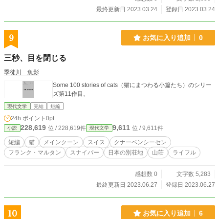
最終更新日 2023.03.24
登録日 2023.03.24
9
お気に入り追加
0
三秒、目を閉じる
季徒川 魚影
Some 100 stories of cats（猫にまつわる小篇たち）のシリー
ズ第11作目。
現代文学
完結
短編
24h.ポイント
0pt
228,619
9,611
位 / 228,619件
位 / 9,611件
小説
現代文学
短編
猫
メインクーン
スイス
クナーベンシーセン
フランク・マルタン
スナイパー
日本の別荘地
山荘
ライフル
感想数 0
文字数 5,283
最終更新日 2023.06.27
登録日 2023.06.27
10
お気に入り追加
6