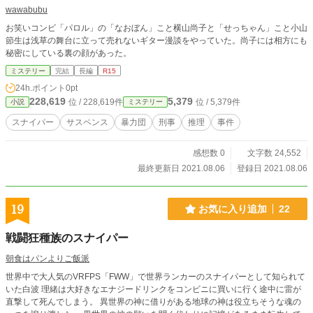
wawabubu
お笑いコンビ「パロル」の「なおぼん」こと横山尚子と「せっちゃん」こと小山
節生は浅草の舞台に立って売れないギター漫談をやっていた。尚子には相方にも
秘密にしている裏の顔があった。
ミステリー
完結
長編
R15
24h.ポイント
0pt
228,619
5,379
位 / 228,619件
位 / 5,379件
小説
ミステリー
スナイパー
サスペンス
暴力団
刑事
推理
事件
感想数 0
文字数 24,552
最終更新日 2021.08.06
登録日 2021.08.06
19
お気に入り追加
22
戦闘狂種族のスナイパー
朝食はパンよりご飯派
世界中で大人気のVRFPS「FWW」で世界ランカーのスナイパーとして知られて
いた白波 理緒は大好きなエナジードリンクをコンビニに買いに行く途中に雷が
直撃して死んでしまう。 異世界の神に借りがある地球の神は役立ちそうな魂の