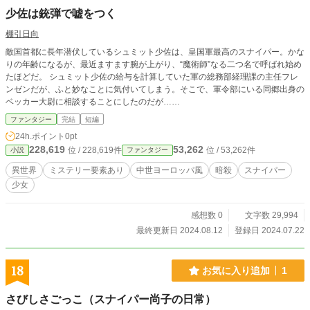
少佐は銃弾で嘘をつく
棚引日向
敵国首都に長年潜伏しているシュミット少佐は、皇国軍最高のスナイパー。かな
りの年齢になるが、最近ますます腕が上がり、“魔術師”なる二つ名で呼ばれ始め
たほどだ。 シュミット少佐の給与を計算していた軍の総務部経理課の主任フレ
ンゼンだが、ふと妙なことに気付いてしまう。そこで、軍令部にいる同郷出身の
ベッカー大尉に相談することにしたのだが……
ファンタジー
完結
短編
24h.ポイント
0pt
228,619
53,262
位 / 228,619件
位 / 53,262件
小説
ファンタジー
異世界
ミステリー要素あり
中世ヨーロッパ風
暗殺
スナイパー
少女
感想数 0
文字数 29,994
最終更新日 2024.08.12
登録日 2024.07.22
18
お気に入り追加
1
さびしさごっこ（スナイパー尚子の日常）