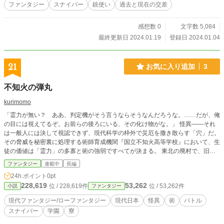
ファンタジー
スナイパー
銃使い
過去と現在の交差
感想数 0
文字数 5,084
最終更新日 2024.01.19
登録日 2024.01.04
21
お気に入り追加
3
不知火の弾丸
kurimomo
「霊力が無い？ ああ、判定機がそう言うならそうなんだろうな。……だが、俺
の目には視えてるぞ。お前らの後ろにいる、その化け物がな。」 怪異――それ
は一般人には決して視認できず、現代科学の枠外で災厄を撒き散らす「穴」だ。
その脅威を秘密裏に処理する術師育成機関『国立不知火高等学校』において、生
徒の価値は「霊力」の多寡と術の強弱ですべてが決まる。 東北の廃村で、旧式
ライフルを手に人知れず怪異を狩り続けてきた少年、成瀬。 彼の霊力値は「ゼ
ファンタジー
連載中
長編
ロ」。測定器さえ反応しないはずの無能――。 だが、その右目だけは、名家の
24h.ポイント
0pt
神童さえ見落とす怪異の「核」を、異常な精度で捉えていた。 最悪の教官・九
228,619
53,262
位 / 228,619件
位 / 53,262件
小説
ファンタジー
条にその異質さを見出され、成瀬は「実戦の東北校」へと放り込まれる。 待ち
受けるのは、選民意識の塊であるエリートたちと、血生臭い寮生活。「術」を誇
現代ファンタジー/ローファンタジー
現代日本
怪異
術
バトル
る彼らが絶望に呑まれる時、少年は静かに眼鏡を外し、右目を開く。 火花も、
スナイパー
学園
寮
詠唱も、奇跡もない。 放たれた一粒の鉛が、音もなく世界の理を撃ち抜く。