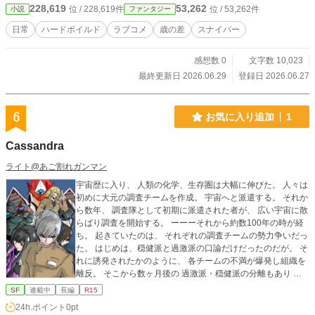
228,619
53,262
位 / 228,619件
位 / 53,262件
小説
ファンタジー
日常
ハードボイルド
ラブコメ
歳の差
スナイパー
感想数 0
文字数 10,023
最終更新日 2026.06.29
登録日 2026.06.27
6
お気に入り追加
1
Cassandra
ライト@あご割れガンマン
宇宙歴に入り、 人類の化学、生存圏は大幅に伸びた。 人々は
初めに大元の調査チームを作成。 宇宙へと派遣する。 それか
ら数年、 調査隊として初期に派遣された者が、 広い宇宙に散
らばり調査を開始する。 ーーーそれから約数100年の時が経
ち。 起きていたのは、 それぞれの調査チームの勢力争いだっ
た。 はじめは、穏健派と過激派の口論だけだったのだが。 そ
れに誘発されたかのように、 各チームの不満が爆発し組織を
離反。 そこから数ヶ月後の 過激派・穏健派の分離もあり こ
こで、 調査チームは事実上解散となる。 その後、 それぞれ
SF
連載中
長編
R15
の惑星やコロニーにて 独自の組織の立ち上げ。 国家を作成す
24h.ポイント
0pt
る所もあったそうだ。 同盟を組み、 調査に勤しんだり。 研