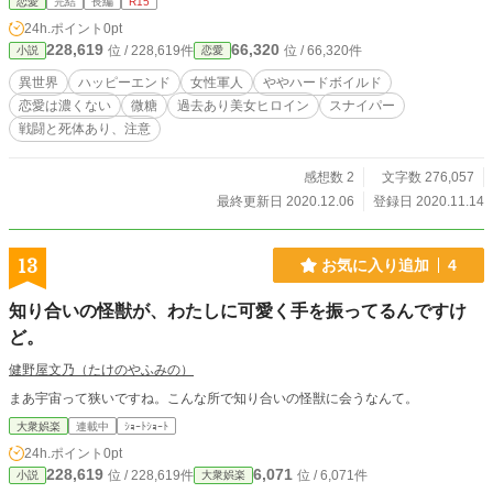
恋愛
完結
長編
R15
24h.ポイント
0pt
228,619
66,320
位 / 228,619件
位 / 66,320件
小説
恋愛
異世界
ハッピーエンド
女性軍人
ややハードボイルド
恋愛は濃くない
微糖
過去あり美女ヒロイン
スナイパー
戦闘と死体あり、注意
感想数 2
文字数 276,057
最終更新日 2020.12.06
登録日 2020.11.14
13
お気に入り追加
4
知り合いの怪獣が、わたしに可愛く手を振ってるんですけ
ど。
健野屋文乃（たけのやふみの）
まあ宇宙って狭いですね。こんな所で知り合いの怪獣に会うなんて。
大衆娯楽
連載中
ｼｮｰﾄｼｮｰﾄ
24h.ポイント
0pt
228,619
6,071
位 / 228,619件
位 / 6,071件
小説
大衆娯楽