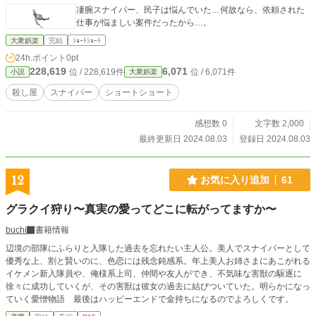
凄腕スナイパー、民子は悩んでいた…何故なら、依頼された
仕事が悩ましい案件だったから…。
大衆娯楽
完結
ｼｮｰﾄｼｮｰﾄ
24h.ポイント
0pt
228,619
6,071
位 / 228,619件
位 / 6,071件
小説
大衆娯楽
殺し屋
スナイパー
ショートショート
感想数 0
文字数 2,000
最終更新日 2024.08.03
登録日 2024.08.03
12
お気に入り追加
61
グラクイ狩り〜真実の愛ってどこに転がってますか〜
buchi
書籍情報
辺境の部隊にふらりと入隊した過去を忘れたい主人公。美人でスナイパーとして
優秀な上、割と賢いのに、色恋には残念鈍感系。年上美人お姉さまにあこがれる
イケメン新入隊員や、俺様系上司、仲間や友人ができ、不気味な害獣の駆逐に
徐々に成功していくが、その害獣は彼女の過去に結びついていた。明らかになっ
ていく愛憎物語 最後はハッピーエンドで金持ちになるのでよろしくです。