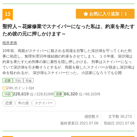
15
お気に入り追加
1
聖狩人～花嫁修業でスナイパーになった私は、約束を果たす
ため彼の元に押しかけます～
桜井吏南
10年前、両親がスナイパーに殺される現場を目撃した深沙湖を守ってくれた刑
事に初恋し、無理矢理10年後結婚の約束をさせてしまう。 １０年後、深沙湖は
約束を果たすため刑事の家に素性を隠し押しかける。 刑事はスナイパーになっ
ていて深沙湖を引き離そうとするが、両親を殺したスナイパーが脱走し深沙湖は
命を狙われるが。 深沙湖もスナイパーだった。 小説家になろうでも公開
恋愛
完結
長編
24h.ポイント
0pt
228,619
66,320
位 / 228,619件
位 / 66,320件
小説
恋愛
恋愛
年の差
スナイパー
感想数 0
文字数 36,273
最終更新日 2021.07.08
登録日 2021.07.08