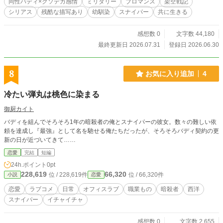
同性バディ×クソデカ感情
ミリタリー
ブロマンス
架空戦記
シリアス
残酷な描写あり
幼馴染
スナイパー
共に生きる
感想数 0
文字数 44,180
最終更新日 2026.07.31
登録日 2026.06.30
8
お気に入り追加
4
冷たい弾丸は桃色に染まる
御厨カイト
バディを組んでそろそろ1年の暗殺者の俺とスナイパーの彼女。数々の難しい依
頼を達成し『最強』として名を馳せる俺たちだったが、そろそろバディ契約の更
新の日が近づいてきて……
恋愛
完結
短編
24h.ポイント
0pt
228,619
66,320
位 / 228,619件
位 / 66,320件
小説
恋愛
恋愛
ラブコメ
日常
オフィスラブ
職業もの
暗殺者
西洋
スナイパー
イチャイチャ
感想数 0
文字数 2,655