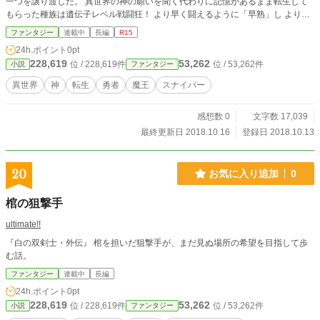
一つを譲り渡した。 異世界の神の願いを聞く代わりに記憶があるまま転生して
もらった種族は遺伝子レベル戦闘狂！ より早く闘えるように「早熟」し より長
く闘えるように「長寿」で より多く闘えるように「美麗」な 種族。そのはプロ
ファンタジー
連載中
長編
R15
族。 住んでいる大陸はプロ族しか生きていけないほどで「終焉大陸」と呼ばれ
24h.ポイント
0pt
てます。 「鉄」と呼ぶ伝説の金属があり、 「鳥」と呼ぶ伝説の魔物がいる。
228,619
53,262
位 / 228,619件
位 / 53,262件
小説
ファンタジー
「今日は「鳥（不死鳥）」の肉だぞ！」 「わぁ、「鳥」美味しいから好き！」
そんな世界でリオンとして生きていくお話です。
異世界
神
転生
勇者
魔王
スナイパー
感想数 0
文字数 17,039
最終更新日 2018.10.16
登録日 2018.10.13
20
お気に入り追加
0
棺の狙撃手
ultimate!!
『白の双剣士・外伝』 棺を担いだ狙撃手が、まだ見ぬ場所の希望を目指して歩
む話。
ファンタジー
連載中
長編
24h.ポイント
0pt
228,619
53,262
位 / 228,619件
位 / 53,262件
小説
ファンタジー