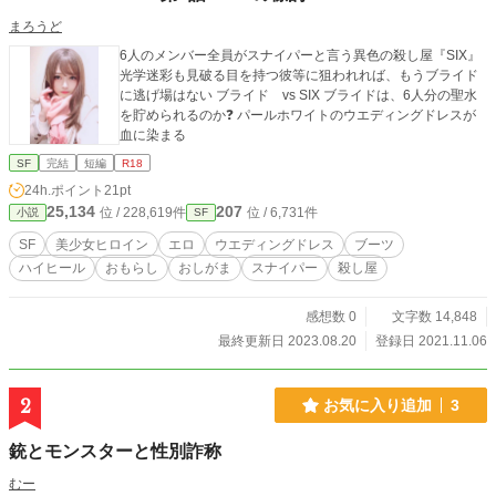
まろうど
6人のメンバー全員がスナイパーと言う異色の殺し屋『SIX』
光学迷彩も見破る目を持つ彼等に狙われれば、もうブライド
に逃げ場はない ブライド vs SIX ブライドは、6人分の聖水
を貯められるのか❓ パールホワイトのウエディングドレスが
血に染まる
SF
完結
短編
R18
24h.ポイント
21pt
25,134
207
位 / 228,619件
位 / 6,731件
小説
SF
SF
美少女ヒロイン
エロ
ウエディングドレス
ブーツ
ハイヒール
おもらし
おしがま
スナイパー
殺し屋
感想数 0
文字数 14,848
最終更新日 2023.08.20
登録日 2021.11.06
2
お気に入り追加
3
銃とモンスターと性別詐称
むー