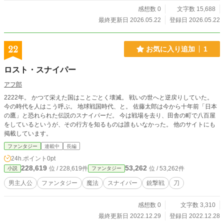
感想数 0
文字数 15,688
最終更新日 2026.05.22
登録日 2026.05.22
22
お気に入り追加
1
ロスト・スナイパー
アフ郎
2222年。 かつて栄えた国はことごとく壊滅。 戦いの世へと逆戻りしていた。
今の時代を人はこう呼ぶ。 地球戦国時代、と。 佐藤太郎は今から十年前「日本
の鷹」と恐れられた伝説のスナイパーだ。 今は戦場を去り、田舎の町で八百屋
をしているというが、その行方を知るものは誰もいなかった。 他のサイトにも
掲載しています。
ファンタジー
連載中
長編
24h.ポイント
0pt
228,619
53,262
位 / 228,619件
位 / 53,262件
小説
ファンタジー
男主人公
ファンタジー
魔法
スナイパー
銃撃戦
刀
感想数 0
文字数 3,310
最終更新日 2022.12.29
登録日 2022.12.28