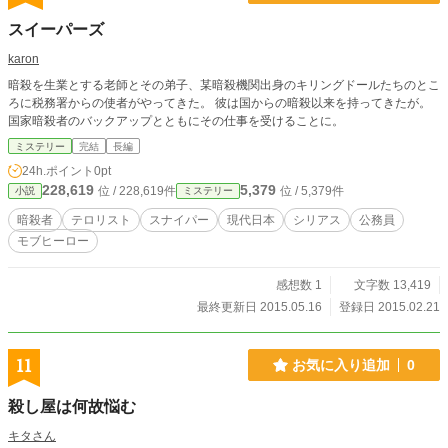
スイーパーズ
karon
暗殺を生業とする老師とその弟子、某暗殺機関出身のキリングドールたちのとこ
ろに税務署からの使者がやってきた。 彼は国からの暗殺以来を持ってきたが。
国家暗殺者のバックアップとともにその仕事を受けることに。
ミステリー
完結
長編
24h.ポイント
0pt
228,619
5,379
位 / 228,619件
位 / 5,379件
小説
ミステリー
暗殺者
テロリスト
スナイパー
現代日本
シリアス
公務員
モブヒーロー
感想数 1
文字数 13,419
最終更新日 2015.05.16
登録日 2015.02.21
11
お気に入り追加
0
殺し屋は何故悩む
キタさん