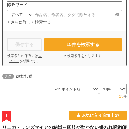
除外ワード
+ さらに詳しく検索する
保存する
15
件を検索する
検索条件の保存には
ロ
× 検索条件をクリアする
グイン
が必要です。
嫌われ者
タグ
15
件
1
お気に入り追加
57
リュカ・リンズマイアの結婚～四肢が動かない嫌われ呪術師