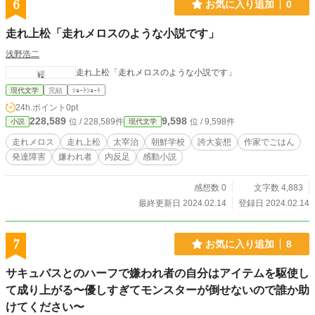
6
お気に入り追加
0
走れ上松「走れメロスのような小説です」
浅野浩二
走れ上松「走れメロスのような小説です」
現代文学
完結
ｼｮｰﾄｼｮｰﾄ
24h.ポイント
0pt
228,589
9,598
位 / 228,589件
位 / 9,598件
小説
現代文学
走れメロス
走れ上松
太宰治
朝鮮学校
誇大妄想
作家でごはん
発達障害
嫌われ者
内反足
感動小説
感想数 0
文字数 4,883
最終更新日 2024.02.14
登録日 2024.02.14
7
お気に入り追加
8
サキュバスとのハーフで嫌われ者の自分はアイテムを駆使し
て成り上がる〜優しすぎてモンスターが倒せないので誰か助
けてください〜