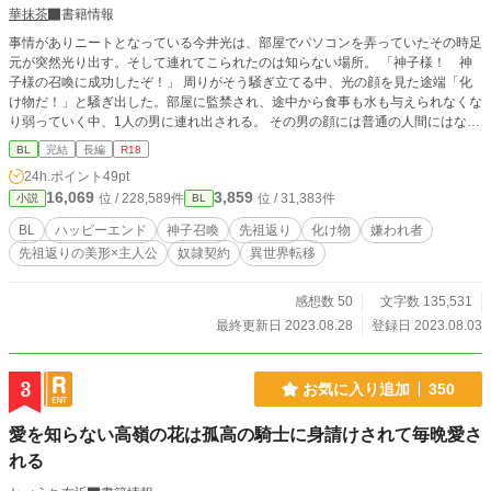
華抹茶
書籍情報
事情がありニートとなっている今井光は、部屋でパソコンを弄っていたその時足
元が突然光り出す。そして連れてこられたのは知らない場所。 「神子様！ 神
子様の召喚に成功したぞ！」 周りがそう騒ぎ立てる中、光の顔を見た途端「化
け物だ！」と騒ぎ出した。部屋に監禁され、途中から食事も水も与えられなくな
り弱っていく中、1人の男に連れ出される。 その男の顔には普通の人間にはない
鱗と、縦に伸びた瞳孔が見えた。 「蛇……？」 その男に連れ出されてからは快
BL
完結
長編
R18
適に過ごすことが出来るようになったが、この世界の事を知るにつれて怒りが湧
24h.ポイント
49pt
いて来るようになる。 ＊ ＊ ＊ ＊ ＊ ＊ ＊ 久しぶりの長編です。よろ
16,069
3,859
位 / 228,589件
位 / 31,383件
小説
BL
しくお願いします！ R-18には※印つけてます。 ざまぁはありますが、それを強
く求めている方には物足りないなどあると思います。ご注意ください。
BL
ハッピーエンド
神子召喚
先祖返り
化け物
嫌われ者
先祖返りの美形×主人公
奴隷契約
異世界転移
感想数 50
文字数 135,531
最終更新日 2023.08.28
登録日 2023.08.03
3
お気に入り追加
350
愛を知らない高嶺の花は孤高の騎士に身請けされて毎晩愛さ
れる