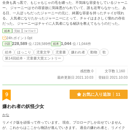
全身も真っ黒で、もじゃもじゃの毛を纏った、不気味な容姿をしているジャーニ
ー。 ジャーニーはその容姿故に気味悪がられていて、誰も近寄らなかった。 あ
る日、一人ぼっちだったジャーニーの元に、綺麗な容姿を持ったチャイが現れ
る。 人気者になりたかったジャーニーにとって、チャイはまさしく憧れの存在
だった。 ジャーニーはチャイに人気者になる秘訣を教えてもらうのだった。
絵本
完結
ｼｮｰﾄｼｮｰﾄ
24h.ポイント
0pt
228,589
1,044
位 / 228,589件
位 / 1,044件
小説
絵本
絵本
ほっこり
児童文学
児童書
嫌われ者
動物
歌
第14回絵本・児童書大賞エントリー
感想数 0
文字数 1,160
最終更新日 2021.10.03
登録日 2021.10.03
9
お気に入り追加
11
嫌われ者の妖怪少女
かな
リメイク版を頑張って作っています。 現在、プロローグしか出せていません
が、これからはここから物語が進んでいきます。 過去の嫌われ者と、リメイク