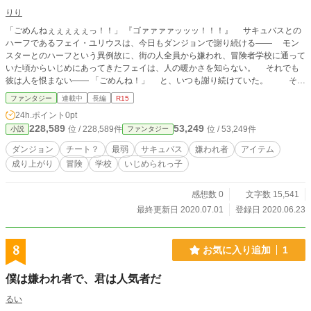
りり
「ごめんねぇぇぇぇぇっ！！」 『ゴァァァァッッッ！！！』 サキュバスとの
ハーフであるフェイ・ユリウスは、今日もダンジョンで謝り続ける―― モン
スターとのハーフという異例故に、街の人全員から嫌われ、冒険者学校に通って
いた頃からいじめにあってきたフェイは、人の暖かさを知らない。 それでも
彼は人を恨まない―― 「ごめんね！」 と、いつも謝り続けていた。 そん
なある日、同級生に嵌められたフェイは、ダンジョンのトラップに引っかかり絶
ファンタジー
連載中
長編
R15
体絶命のピンチに陥る。 「クスクス、あなた助かりたい？ 助かりたいなら私
24h.ポイント
0pt
のこれ……買わない？」 そこに現れたのはアイテム生成だけが得意なヒュー
228,589
53,249
位 / 228,589件
位 / 53,249件
小説
ファンタジー
マンの女の子―― そこから使い道のなかったフェイの魔力吸収は大活躍
し！？ これは味方ゼロ人の世界から、不便な性格と体を駆使して成り上がっ
ダンジョン
チート？
最弱
サキュバス
嫌われ者
アイテム
ていく、英雄だった父に憧れた少年の物語―― 「他の人が不幸になるなら……
成り上がり
冒険
学校
いじめられっ子
全部僕が引き受ける――！」 あと見た目で人を判断するのはやめようね☆
感想数 0
文字数 15,541
最終更新日 2020.07.01
登録日 2020.06.23
8
お気に入り追加
1
僕は嫌われ者で、君は人気者だ
るい