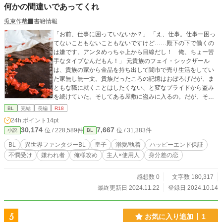
何かの間違いであってくれ
兎束作哉
書籍情報
「お前、仕事に困っていないか？」 「え、仕事。仕事ー困っ
てないこともないこともないですけど……殿下の下で働くの
は嫌です。アンタめっちゃ上から目線だし！ 俺、ちょー苦
手なタイプなんだもん！」 元貴族のフェイ・シックザール
は、貴族の家から金品を持ち出して闇市で売り生活をしてい
た家無し無一文。貴族だったころの記憶はおぼろげだが、ま
ともな職に就くことはしたくない、と変なプライドから盗み
を続けていた。そしてある屋敷に盗みに入るの。だが、そこ
で初めて盗みがバレ、容姿の整った謎の男につかまりかけた
BL
完結
長編
R18
ところ命からがらで逃げだす。 酷い目にあったフェイはその
24h.ポイント
14pt
後、帝都で身を隠しながら生活していた。しかしある日、盗
30,174
7,667
位 / 228,589件
位 / 31,383件
小説
BL
みに入った屋敷に住んでいるという嫌われ者の第三皇子、ア
ーベント・ヴォルガに見つかってしまう。あの夜あった男と
BL
異世界ファンタジーBL
皇子
溺愛/執着
ハッピーエンド保証
いうのは、皇族……しかも、一番ヤバいといわれている第三
不憫受け
嫌われ者
俺様攻め
主人×使用人
身分差の恋
皇子！ 皇族の屋敷に不法侵入した罪で殺される⁉ と思って
いたフェイだが、なぜかアーベントに人手が足りないから屋
敷で働くよう強制されて……？ 俺様で上から目線、とても皇
感想数 0
文字数 180,317
子とは思えない素行の悪さに飽き飽きしながらも使用人とし
最終更新日 2024.11.22
登録日 2024.10.14
てアーベントに関わるフェイ。 けれども、アーベントと関わ
っていく中で、彼が嫌われている理由や、変わっていくアー
ベントの態度にだんだんと惹かれていく。 そしてフェイは恋
5
お気に入り追加
1
心を自覚するが、これは明らかに身分違いの恋で―― ※俺様