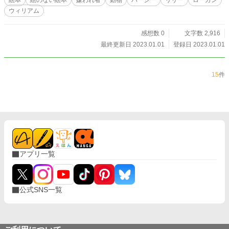
絵本
絵のない絵本
嫌われ者
動物
パーシー
リリー
ローガン
ウィリアム
感想数 0
文字数 2,916
最終更新日 2023.01.01
登録日 2023.01.01
15
件
アプリ一覧
公式SNS一覧