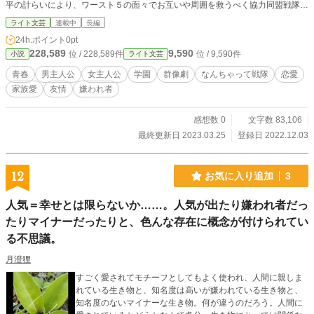
平の計らいにより、ワースト５の面々でお互いや周囲を救うべく協力同盟戦隊
『ワーストレンジャー』が結成される。 面々にはそれぞれ長所と短所があ
ライト文芸
連載中
長編
り、それらを活用、補い合ってゆくことになった。 『ワーストレンジャー』
24h.ポイント
0pt
はメンバー各々やその周囲の日常問題を解決してゆく過程で絆を深めることにな
228,589
9,590
位 / 228,589件
位 / 9,590件
小説
ライト文芸
る。
青春
男主人公
女主人公
学園
群像劇
なんちゃって戦隊
恋愛
家族愛
友情
嫌われ者
感想数 0
文字数 83,106
最終更新日 2023.03.25
登録日 2022.12.03
12
お気に入り追加
3
人気＝幸せとは限らないか……。人気が出たり嫌われ者だっ
たりマイナーだったりと、色んな存在に概念が付けられてい
る不思議。
月澄狸
すごく愛されてモチーフとしてもよく使われ、人間に親しま
れている生き物と、知名度は高いが嫌われている生き物と、
知名度のないマイナーな生き物。何が違うのだろう。人間に