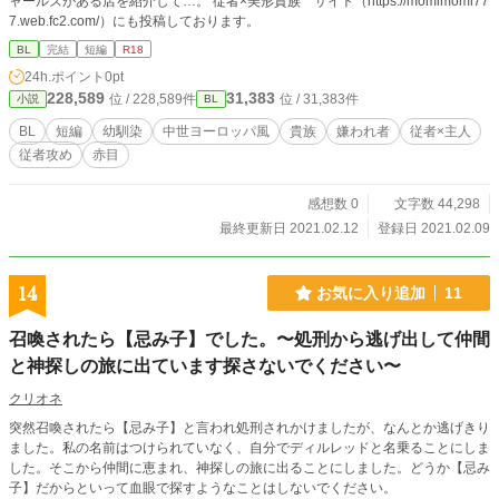
ャールズがある店を紹介して…。 従者×美形貴族 サイト（https://momimomi77
7.web.fc2.com/）にも投稿しております。
BL
完結
短編
R18
24h.ポイント
0pt
228,589
31,383
位 / 228,589件
位 / 31,383件
小説
BL
BL
短編
幼馴染
中世ヨーロッパ風
貴族
嫌われ者
従者×主人
従者攻め
赤目
感想数 0
文字数 44,298
最終更新日 2021.02.12
登録日 2021.02.09
14
お気に入り追加
11
召喚されたら【忌み子】でした。〜処刑から逃げ出して仲間
と神探しの旅に出ています探さないでください〜
クリオネ
突然召喚されたら【忌み子】と言われ処刑されかけましたが、なんとか逃げきり
ました。私の名前はつけられていなく、自分でディルレッドと名乗ることにしま
した。そこから仲間に恵まれ、神探しの旅に出ることにしました。どうか【忌み
子】だからといって血眼で探すようなことはしないでください。