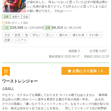
が溢れ出した。 何もいらないと思っていたはずの桜鬼は懐か
しい兄弟の姿を見てどうしても叶えたいと思ってしまうほど
の願い事ができた。 それは―――
恋愛
連載中
長編
24h.ポイント
0pt
228,589
66,314
位 / 228,589件
位 / 66,314件
小説
恋愛
主従
妖怪
鬼
切ない
悲しい
嫌われ
嫌われ者
すれ違い
恋愛
シリアス
感想数 0
文字数 3,007
最終更新日 2025.04.17
登録日 2024.12.20
11
お気に入り追加
2
ワーストレンジャー
小鳥頼人
※なろう、カクヨムでも掲載しております ※バトル物ではありません 橋本銀
次は自らの夢に向かうべく退学を希望する素行不良の高校一年生。 ある日、
クラスの黒板に『嫌いなクラスメイトランキング』なるランキングの紙が貼り出
され、銀次は自分が１位であることを知る。 同じくランキング３位の村野鉄