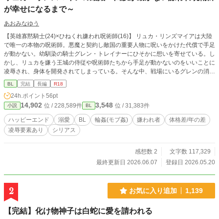
が幸せになるまで～
あおみなゆう
【英雄寡黙騎士(24)×ひねくれ嫌われ呪術師(16)】 リュカ・リンズマイアは大陸
で唯一の本物の呪術師。悪魔と契約し敵国の重要人物に呪いをかけた代償で手足
が動かない。幼馴染の騎士グレン・トレイナーにひそかに想いを寄せている。し
かし、リュカを嫌う王城の侍従や呪術師たちから手足が動かないのをいいことに
凌辱され、身体を開発されてしまっている。そんな中、戦場にいるグレンの消息
がわからなくなり、リュカはある決断をする……。 ※前半は受けが可哀想な目
BL
完結
長編
R18
に遭っています。 ※モブによる凌辱、輪姦描写があります。 ※R18描写が予告
24h.ポイント
56pt
なく入ります。 ※後半は攻めとのいちゃらぶハッピーエンドです。
14,902
3,548
位 / 228,589件
位 / 31,383件
小説
BL
ハッピーエンド
溺愛
BL
輪姦(モブ姦)
嫌われ者
体格差/年の差
凌辱要素あり
シリアス
感想数 2
文字数 117,329
最終更新日 2026.06.07
登録日 2026.05.20
2
お気に入り追加
1,139
【完結】化け物神子は白蛇に愛を請われる