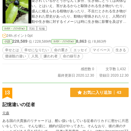
愛されているかどうかなんて多分、生き物にとっては関係な
い。とはいえ、害があるからと駆除される生き物がいたり、
盛んに植えられる植物があったり、不吉だとされる生き物が
殺された歴史があったり、動物が密猟されたりと、人間の行
動や生き物に対するイメージは時に生き物に影響を及ぼす。
愛されてても嫌われててもマイナーでもそれぞれ受難はある
ｴｯｾｲ・ﾉﾝﾌｨｸｼｮﾝ
完結
短編
だろう。理不尽な世界だ。
24h.ポイント
0pt
228,589
8,863
位 / 228,589件
位 / 8,863件
小説
ｴｯｾｲ・ﾉﾝﾌｨｸｼｮﾝ
幸せとは
幸せになりたい
命の重さ
エッセイ
マイペース
生きる
価値観の違い
人気
嫌われ者
命の線引き
感想数 0
文字数 1,432
最終更新日 2020.12.30
登録日 2020.12.30
13
お気に入り追加
43
記憶違いの従者
元森
ある国の大貴族のリチャードは、酷い扱いをしている従者のリカドに密かに片思
いをしていた。 そんな彼に、婚約の話がやってきた。そんなおり、彼の弟のチ