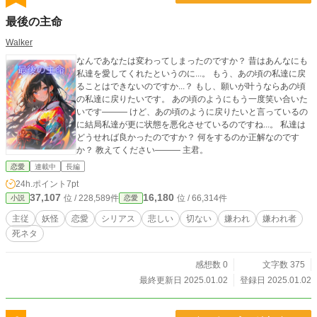
皇子攻め×不憫な受けのお話です‼ ※◆印の所はR18描写が入
最後の主命
っています ※毎日0：00に更新です!! ※第１部完結いたしま
した。第２部開始まで休載いただきます。
Walker
なんであなたは変わってしまったのですか？ 昔はあんなにも
私達を愛してくれたというのに...。 もう、あの頃の私達に戻
ることはできないのですか...？ もし、願いが叶うならあの頃
の私達に戻りたいです。 あの頃のようにもう一度笑い合いた
いです――― けど、あの頃のように戻りたいと言っているの
に結局私達が更に状態を悪化させているのですね...。 私達は
どうせれば良かったのですか？ 何をするのか正解なのです
か？ 教えてください――― 主君。
恋愛
連載中
長編
24h.ポイント
7pt
37,107
16,180
位 / 228,589件
位 / 66,314件
小説
恋愛
主従
妖怪
恋愛
シリアス
悲しい
切ない
嫌われ
嫌われ者
死ネタ
感想数 0
文字数 375
最終更新日 2025.01.02
登録日 2025.01.02