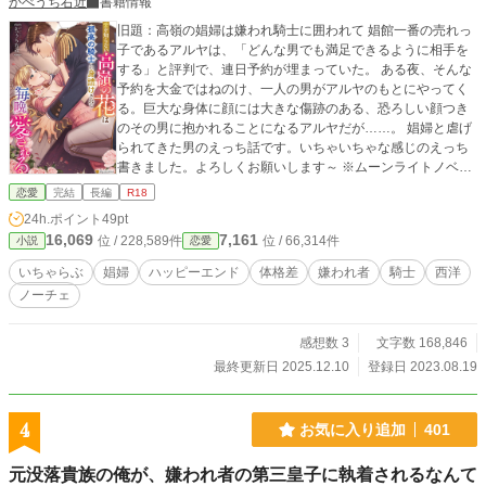
かべうち右近
書籍情報
旧題：高嶺の娼婦は嫌われ騎士に囲われて 娼館一番の売れっ
子であるアルヤは、「どんな男でも満足できるように相手を
する」と評判で、連日予約が埋まっていた。 ある夜、そんな
予約を大金ではねのけ、一人の男がアルヤのもとにやってく
る。巨大な身体に顔には大きな傷跡のある、恐ろしい顔つき
のその男に抱かれることになるアルヤだが……。 娼婦と虐げ
られてきた男のえっち話です。いちゃいちゃな感じのえっち
書きました。よろしくお願いします～ ※ムーンライトノベル
ズにも同時掲載です。 ※Ｒシーンの入る回には※マークをつ
恋愛
完結
長編
R18
けます。 【12/5追記】 「愛を知らない高嶺の花は孤高の騎士
24h.ポイント
49pt
に身請けされて毎晩愛される」に改題のうえ、ノーチェブッ
16,069
7,161
位 / 228,589件
位 / 66,314件
小説
恋愛
クス様より12/10に発売することになりました。 連載版は10
日ごろに引き下げられる予定です。 たくさんの方に読んでい
いちゃらぶ
娼婦
ハッピーエンド
体格差
嫌われ者
騎士
西洋
ただき、本当にありがとうございました。 書籍化記念といた
ノーチェ
しまして、番外編を更新しております。 どうぞよろしくお願
いいたします。
感想数 3
文字数 168,846
最終更新日 2025.12.10
登録日 2023.08.19
4
お気に入り追加
401
元没落貴族の俺が、嫌われ者の第三皇子に執着されるなんて