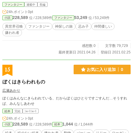
ファンタジー
連載中
長編
24h.ポイント
0pt
228,589
53,249
位 / 228,589件
位 / 53,249件
小説
ファンタジー
異世界召喚
ファンタジー
神探しの旅
忌み子
仲間優しい
嫌われ者
感想数 0
文字数 79,729
最終更新日 2021.04.26
登録日 2021.02.25
15
お気に入り追加
0
ぼくはきらわれもの
広瀬あかり
ぼくはみんなにきらわれている、だからぼくはひとりですごすんだ…そうすれ
ば、みんなしあわせ
絵本
完結
ｼｮｰﾄｼｮｰﾄ
24h.ポイント
0pt
228,589
1,044
位 / 228,589件
位 / 1,044件
小説
絵本