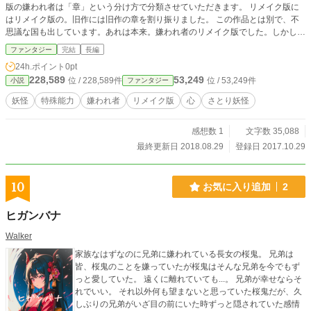
版の嫌われ者は「章」という分け方で分類させていただきます。 リメイク版に
はリメイク版の。旧作には旧作の章を割り振りました。 この作品とは別で、不
思議な国も出しています。あれは本来。嫌われ者のリメイク版でした。しかし、
やはり嫌われ者は嫌われ者。不思議な国は不思議な国でやってみたいという自分
ファンタジー
完結
長編
の我が儘により、こうなりました。 自分勝手で申し訳ありません。しかし、そ
24h.ポイント
0pt
れでも支えていただければ光栄です。 それでは、嫌われ者の妖怪少女を、よろ
228,589
53,249
位 / 228,589件
位 / 53,249件
小説
ファンタジー
しくお願いします。
妖怪
特殊能力
嫌われ者
リメイク版
心
さとり妖怪
感想数 1
文字数 35,088
最終更新日 2018.08.29
登録日 2017.10.29
10
お気に入り追加
2
ヒガンバナ
Walker
家族なはずなのに兄弟に嫌われている長女の桜鬼。 兄弟は
皆、桜鬼のことを嫌っていたが桜鬼はそんな兄弟を今でもず
っと愛していた。 遠くに離れていても...。 兄弟が幸せならそ
れでいい。 それ以外何も望まないと思っていた桜鬼だが、久
しぶりの兄弟がいざ目の前にいた時ずっと隠されていた感情