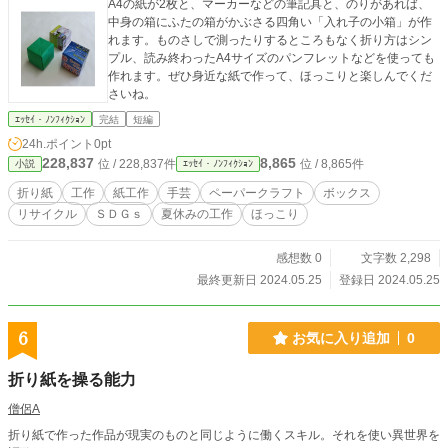
A4の紙が2枚と、マーカーなどの筆記具と、のりがあれば、
中身の箱にふたの箱がかぶさる四角い「入れ子の小箱」が作
れます。ものさしで測ったりするところもなく折り方はシン
プル、読み終わったA4サイズのパンフレットなどを使っても
作れます。ぜひ身近な紙で作って、ほっこりと楽しんでくだ
さいね。
ｴｯｾｲ・ﾉﾝﾌｨｸｼｮﾝ
完結
短編
24h.ポイント
0pt
228,837
8,865
位 / 228,837件
位 / 8,865件
小説
ｴｯｾｲ・ﾉﾝﾌｨｸｼｮﾝ
折り紙
工作
紙工作
手芸
ペーパークラフト
ボックス
リサイクル
ＳＤＧｓ
夏休みの工作
ほっこり
感想数 0
文字数 2,298
最終更新日 2024.05.25
登録日 2024.05.25
6
お気に入り追加
0
折り紙を操る能力
僧侶A
折り紙で作った作品が現実のものと同じように働くスキル。それを使い異世界を