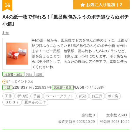
14
お気に入り追加
2
A4の紙一枚で作れる！｢風呂敷包みふうのポチ袋ならぬポチ
小箱｣
むめ
A4の紙一枚から、風呂敷でものを包んだ時のように、上面が
結び目ふうになっている｢風呂敷包みふうのポチ小箱｣が作れ
ます！コピー用紙、包装紙、読み終わったA4のチラシなど、
紙を変えることで、印象が違う小箱になります。ポチ袋なら
ぬポチ小箱として、あなたの自由なアイデアで、素敵に使っ
てくださいね。
児童書・童話
完結
短編
24h.ポイント
0pt
228,837
4,658
位 / 228,837件
位 / 4,658件
小説
児童書・童話
工作
折り紙
手芸
ペーパークラフト
紙箱
お正月
ポチ袋
ＳＤＧｓ
夏休みの工作
感想数 0
文字数 2,693
最終更新日 2023.10.29
登録日 2023.10.29