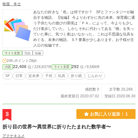
牧屋 冬士
あなたの好きな「色」は何ですか？ SFとファンタジーが融
合する物語。 【短編】 今よりわずかに先の未来。保育園に通
う子供たちの遊びの環境は「ＰＡ」によって、今よりも少し
だけ進歩していた。 しかしそれに代わってある「物」を失っ
ていた事に、気づく者はいなかった。 これは不思議な玩具を
めぐる、未来の物語。 ＳＦ要素が少しあります。お子様が主
人公の短編です。
ライト文芸
完結
短編
24h.ポイント
28pt
22,406
292
位 / 228,837件
位 / 9,588件
小説
ライト文芸
SF
日常
近未来
子供
玩具
折り紙
じんわり
感想数 0
文字数 20,266
最終更新日 2020.07.02
登録日 2020.06.30
3
お気に入り追加
1
折り目の世界〜異世界に折りたたまれた数学者〜
アクナキユメ