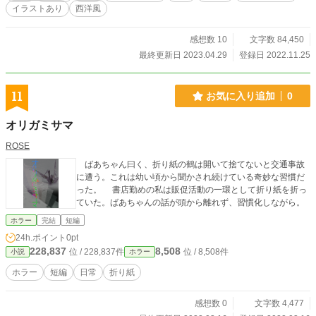
イラストあり
西洋風
感想数 10
文字数 84,450
最終更新日 2023.04.29
登録日 2022.11.25
11
お気に入り追加
0
オリガミサマ
ROSE
ばあちゃん曰く、折り紙の鶴は開いて捨てないと交通事故
に遭う。これは幼い頃から聞かされ続けている奇妙な習慣だ
った。 書店勤めの私は販促活動の一環として折り紙を折っ
ていた。ばあちゃんの話が頭から離れず、習慣化しながら。
ホラー
完結
短編
24h.ポイント
0pt
228,837
8,508
位 / 228,837件
位 / 8,508件
小説
ホラー
ホラー
短編
日常
折り紙
感想数 0
文字数 4,477