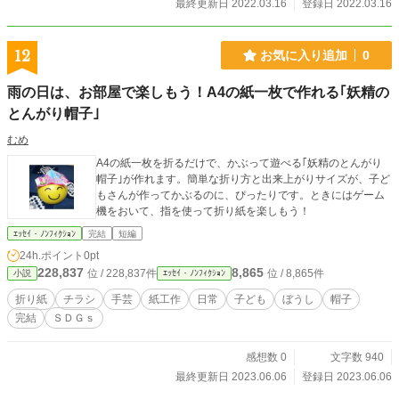
最終更新日 2022.03.16
登録日 2022.03.16
12
お気に入り追加
0
雨の日は、お部屋で楽しもう！A4の紙一枚で作れる｢妖精の
とんがり帽子｣
むめ
A4の紙一枚を折るだけで、かぶって遊べる｢妖精のとんがり
帽子｣が作れます。簡単な折り方と出来上がりサイズが、子ど
もさんが作ってかぶるのに、ぴったりです。ときにはゲーム
機をおいて、指を使って折り紙を楽しもう！
ｴｯｾｲ・ﾉﾝﾌｨｸｼｮﾝ
完結
短編
24h.ポイント
0pt
228,837
8,865
位 / 228,837件
位 / 8,865件
小説
ｴｯｾｲ・ﾉﾝﾌｨｸｼｮﾝ
折り紙
チラシ
手芸
紙工作
日常
子ども
ぼうし
帽子
完結
ＳＤＧｓ
感想数 0
文字数 940
最終更新日 2023.06.06
登録日 2023.06.06