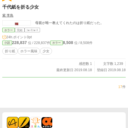
千代紙を折る少女
紫 李鳥
母親が唯一教えてくれたのは折り紙だった。
ホラー
完結
ｼｮｰﾄｼｮｰﾄ
24h.ポイント
0pt
228,837
8,508
位 / 228,837件
位 / 8,508件
小説
ホラー
折り紙
ホラー風味
少女
感想数 1
文字数 1,239
最終更新日 2019.08.18
登録日 2019.08.18
17
件