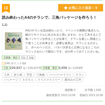
13
お気に入り追加
0
読み終わったA4のチラシで、三角パッケージを作ろう！
むめ
A4のチラシを読み終わったり、イベントの期限が過ぎたら、
紙のリサイクルに出されると思いますが、ひと工夫すると三
角パッケージを作ることが出来て、チラシを新しい用途とし
て使うことが出来ます。必要な道具は、チラシとものさし
と、ボールペンだけ。 パタパタ折ると立体になるところが、
マジックみたいで面白いです。ぜひ作ってみてくださいね。
児童書・童話
完結
短編
24h.ポイント
0pt
228,837
4,658
位 / 228,837件
位 / 4,658件
小説
児童書・童話
工作
折り紙
手芸
三角錐
ぺーパークラフト
チラシ
パッケージ
ＳＤＧｓ
クリスマスツリー
夏休みの工作
感想数 0
文字数 1,939
最終更新日 2023.10.06
登録日 2023.10.06