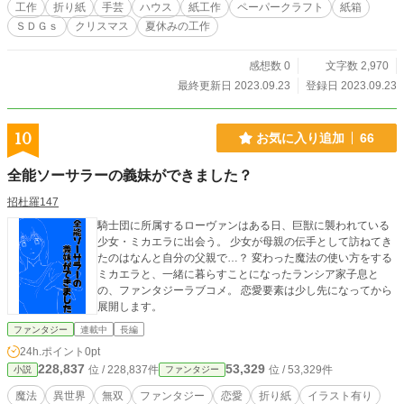
工作
折り紙
手芸
ハウス
紙工作
ペーパークラフト
紙箱
ＳＤＧｓ
クリスマス
夏休みの工作
感想数 0
文字数 2,970
最終更新日 2023.09.23
登録日 2023.09.23
10
お気に入り追加
66
全能ソーサラーの義妹ができました？
招杜羅147
騎士団に所属するローヴァンはある日、巨獣に襲われている
少女・ミカエラに出会う。 少女が母親の伝手として訪ねてき
たのはなんと自分の父親で…？ 変わった魔法の使い方をする
ミカエラと、一緒に暮らすことになったランシア家子息と
の、ファンタジーラブコメ。 恋愛要素は少し先になってから
展開します。
ファンタジー
連載中
長編
24h.ポイント
0pt
228,837
53,329
位 / 228,837件
位 / 53,329件
小説
ファンタジー
魔法
異世界
無双
ファンタジー
恋愛
折り紙
イラスト有り