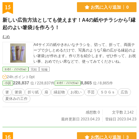
15
お気に入り追加
0
新しい広告方法としても使えます！A4の紙やチラシから｢縁
起のよい箸袋｣を作ろう！
むめ
A4サイズの紙やきれいなチラシを、切って、折って、両面テ
ープで少しとめるだけで、写真のような｢扇の広がる縁起のよ
い箸袋｣が作れます。作り方を紹介します。ぜひ作って、お祝
い事、おめでたい席などで、使ってみてくださいね。
ｴｯｾｲ・ﾉﾝﾌｨｸｼｮﾝ
完結
短編
24h.ポイント
0pt
228,837
8,865
位 / 228,837件
位 / 8,865件
小説
ｴｯｾｲ・ﾉﾝﾌｨｸｼｮﾝ
箸
箸袋
折り紙
扇
縁起物
お祝い
手芸
ＳＤＧｓ
広告
夏休みの工作
感想数 0
文字数 2,142
最終更新日 2023.04.23
登録日 2023.04.23
16
お気に入り追加
3