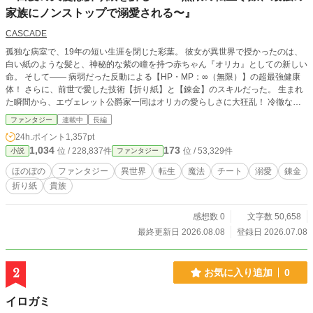
家族にノンストップで溺愛される〜』
CASCADE
孤独な病室で、19年の短い生涯を閉じた彩葉。 彼女が異世界で授かったのは、
白い紙のような髪と、神秘的な紫の瞳を持つ赤ちゃん『オリカ』としての新しい
命。 そして―― 病弱だった反動による【HP・MP：∞（無限）】の超最強健康
体！ さらに、前世で愛した技術【折り紙】と【錬金】のスキルだった。 生まれ
た瞬間から、エヴェレット公爵家一同はオリカの愛らしさに大狂乱！ 冷徹な宰
相の父親も、気品あふれる母親も、文武両道の天才お兄様も、全員が理性を吹き
ファンタジー
連載中
長編
飛ばしてオリカを全力溺愛中。 「我が家に天使が舞い降りた……！」（全員一
24h.ポイント
1,357pt
致） 規格外の能力を持つ赤ちゃん令嬢が、可愛い折り紙を折りながら、最強の
1,034
173
位 / 228,837件
位 / 53,329件
小説
ファンタジー
家族にノンストップで甘やかされる極上ハッピーライフ、ここからスタート！
ほのぼの
ファンタジー
異世界
転生
魔法
チート
溺愛
錬金
折り紙
貴族
感想数 0
文字数 50,658
最終更新日 2026.08.08
登録日 2026.07.08
2
お気に入り追加
0
イロガミ