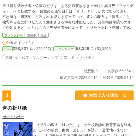
天才折り紙数学者・佐藤みどりは、ある交通事故をきっかけに異世界「フォルデ
ィア」へと転生する。 目覚めた先で自分は「オリ」という少女になっており、
不思議な「形状術」と呼ばれる能力を持っていた。彼女の能力は「折る」こと—
物質を自在に折りたたんで変形させる稀有な才能だった。 形状術師学院での修
行が始まると、オリはこの世界が何者かによって「折りたたまれた空間」である
こと、そして自分自身も単なる転生者ではなく、より特殊な存在かもしれないと
ファンタジー
連載中
長編
いう真実に迫っていく。 なぜ自分の手は時々透明になるのか。世界の「折り
24h.ポイント
0pt
目」とは何か。そして「形状術」と「記憶」の謎めいた関係とは— 一枚の紙か
228,837
53,329
位 / 228,837件
位 / 53,329件
小説
ファンタジー
ら無限の可能性を生み出す折り紙の技術と哲学が、異世界ファンタジーと融合す
る独創的な物語。 「折る」という概念が、世界の危機を救う鍵となる。
第5回次世代ファンタジーカップ
異世界
折り紙
感想数 0
文字数 65,964
最終更新日 2025.05.12
登録日 2025.04.19
4
お気に入り追加
1
青の折り紙
ポテトバサー
大学生の敬太（けいた）は、小学校教諭の教育実習を終え
たばかりの彼女、由恵（よしえ）を誘い、遊園地へ来てい
た。 人で賑わう園内で遅めの昼食をとった二人は、休憩も