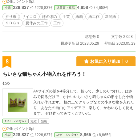
24h.ポイント
0pt
228,837
4,658
位 / 228,837件
位 / 4,658件
小説
児童書・童話
折り紙
サイコロ
ほのぼの
手芸
紙箱
紙工作
新聞紙
ＳＤＧｓ
夏休みの工作
工作
感想数 0
文字数 2,058
最終更新日 2023.05.29
登録日 2023.05.29
8
お気に入り追加
0
ちいさな猫ちゃん小物入れを作ろう！
むめ
A4サイズの紙を4等分して、折って、少しのりづけし、はさ
みで切るだけで、かわいいちいさな猫ちゃんの形をした小物
入れが作れます。 机の上でクリップなどの小さな物を入れた
り、あなたの自由なアイデアで、楽しく、かわいらしく使え
ます。 ぜひ作ってみてくださいね。
ｴｯｾｲ・ﾉﾝﾌｨｸｼｮﾝ
完結
短編
24h.ポイント
0pt
228,837
8,865
位 / 228,837件
位 / 8,865件
小説
ｴｯｾｲ・ﾉﾝﾌｨｸｼｮﾝ