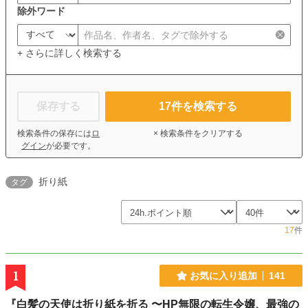
除外ワード
+ さらに詳しく検索する
保存する
17
件を検索する
検索条件の保存には
ロ
× 検索条件をクリアする
グイン
が必要です。
折り紙
タグ
17
件
1
お気に入り追加
141
『白髪の天使は折り紙を折る 〜HP無限の転生令嬢、最強の