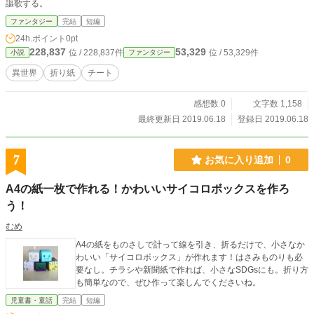
謳歌する。
ファンタジー
完結
短編
24h.ポイント
0pt
228,837
53,329
位 / 228,837件
位 / 53,329件
小説
ファンタジー
異世界
折り紙
チート
感想数 0
文字数 1,158
最終更新日 2019.06.18
登録日 2019.06.18
7
お気に入り追加
0
A4の紙一枚で作れる！かわいいサイコロボックスを作ろ
う！
むめ
A4の紙をものさしで計って線を引き、折るだけで、小さなか
わいい「サイコロボックス」が作れます！はさみものりも必
要なし。チラシや新聞紙で作れば、小さなSDGsにも。折り方
も簡単なので、ぜひ作って楽しんでくださいね。
児童書・童話
完結
短編