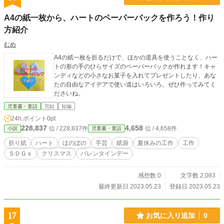
A4の紙一枚から、ハートのペーパーバックを作ろう！作り
方紹介
むめ
A4の紙一枚を折るだけで、ほかの道具を使うことなく、ハー
トの形の手のひらサイズのペーパーバックが作れます！キャ
ンディなどの小さなお菓子を入れてプレゼントしたり、あな
たの自由なアイデアで使い道はいろいろ。ぜひ作ってみてく
ださいね。
児童書・童話
完結
短編
24h.ポイント
0pt
228,837
4,658
位 / 228,837件
位 / 4,658件
小説
児童書・童話
折り紙
ハート
ほのぼの
手芸
紙袋
夏休みの工作
工作
ＳＤＧｓ
クリスマス
バレンタインデー
感想数 0
文字数 2,083
最終更新日 2023.05.23
登録日 2023.05.23
17
お気に入り追加
0