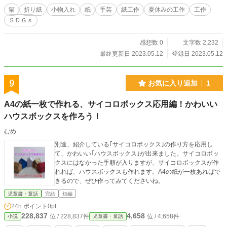
猫
折り紙
小物入れ
紙
手芸
紙工作
夏休みの工作
工作
ＳＤＧｓ
感想数 0
文字数 2,232
最終更新日 2023.05.12
登録日 2023.05.12
9
お気に入り追加
1
A4の紙一枚で作れる、サイコロボックス応用編！かわいい
ハウスボックスを作ろう！
むめ
別途、紹介している｢サイコロボックス｣の作り方を応用し
て、かわいい｢ハウスボックス｣が出来ました。サイコロボッ
クスにはなかった手順が入りますが、サイコロボックスが作
れれば、ハウスボックスも作れます。A4の紙が一枚あればで
きるので、ぜひ作ってみてくださいね。
児童書・童話
完結
短編
24h.ポイント
0pt
228,837
4,658
位 / 228,837件
位 / 4,658件
小説
児童書・童話