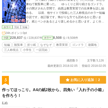
兼ねて観覧車に乗った。 ゆっくりと回り続けるゴンドラ。
その閉ざされた空間で、由恵は教育実習での出来事を話し始
める。 以前、他サイトで投稿した三人称視点のホラー短編
小説です。改訂版です。怖がりな方でも読めるかと思いま
す。紙とペンがあるとより楽しめるかと思います。よく分か
らないという方は、私のブログでご確認を。
ホラー
完結
短編
24h.ポイント
0pt
228,837
8,508
位 / 228,837件
位 / 8,508件
小説
ホラー
短編
観覧車
折り紙
なぞなぞ
教育実習
ゴンドラ
遊園地
三人称視点
小学生
一話完結
感想数 0
文字数 5,126
最終更新日 2018.02.05
登録日 2018.02.05
5
お気に入り追加
2
作ってほっこり。A4の紙2枚から、四角い「入れ子の小箱」
を作ろう！
むめ