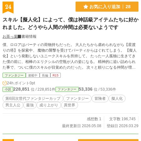
24
お気に入り追加
28
スキル【擬人化】によって、僕は神話級アイテムたちに好か
れました。どうやら人間の仲間は必要ないようです
お茶っ葉
書籍情報
僕、ロロアはパーティの荷物持ちだった。 大人たちから虐められながら【星渡
りの塔】を探索中、 魔物の襲撃を受けてパーティからはぐれてしまう。 【擬人
化】という発動しないユニークスキルを所持して。 たった一人孤独に生きてき
た僕の前に、相棒のエリクシルの空瓶が人の姿になる。 精神的に追い詰められ
た事で、ついに僕のスキルが目覚めたのだった。 次々と頼りになる仲間が増え
て、恵まれた日々が訪れる。 最弱から最強になる、少年の物語。
ファンタジー
連載中
長編
R15
24h.ポイント
0pt
228,851
53,336
位 / 228,851件
位 / 53,336件
小説
ファンタジー
第6回次世代ファンタジーカップ
ファンタジー
冒険者
擬人化
男主人公
最強
成り上がり
異世界
感想数 1
文字数 196,745
最終更新日 2026.05.08
登録日 2026.03.29