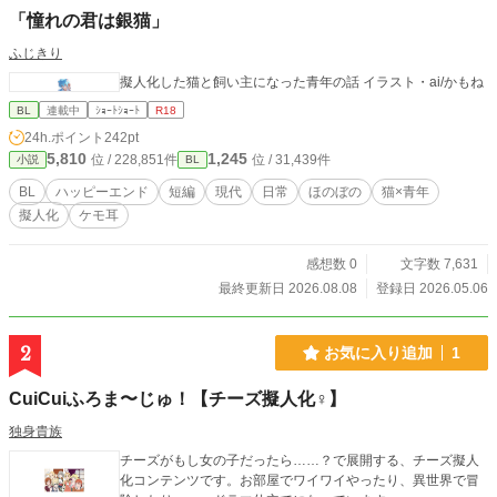
「憧れの君は銀猫」
ふじきり
擬人化した猫と飼い主になった青年の話 イラスト・ai/かもね
BL
連載中
ｼｮｰﾄｼｮｰﾄ
R18
24h.ポイント
242pt
5,810
1,245
位 / 228,851件
位 / 31,439件
小説
BL
BL
ハッピーエンド
短編
現代
日常
ほのぼの
猫×青年
擬人化
ケモ耳
感想数 0
文字数 7,631
最終更新日 2026.08.08
登録日 2026.05.06
2
お気に入り追加
1
CuiCuiふろま〜じゅ！【チーズ擬人化♀】
独身貴族
チーズがもし女の子だったら……？で展開する、チーズ擬人
化コンテンツです。お部屋でワイワイやったり、異世界で冒