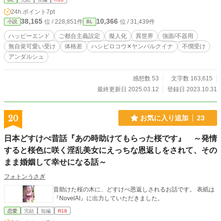
い城での生活に奮闘する。 自分が描く英雄像とは程遠いの
24h.ポイント
7pt
に、チヤホヤされることに葛藤を覚えながらも、等身大のヤ
38,165
10,366
位 / 228,851件
位 / 31,439件
小説
BL
ンを見ていてくれるレックスに特別な感情を抱くようにな
り……。 強面騎士団長のハシビロコウ‪✕‬ビビリで無自覚なヤ
ハッピーエンド
ご都合主義設定
擬人化
異世界
強面/不器用
ンバルクイナの擬人化BLです。
無自覚可愛い受け
体格差
ハシビロコウ‪✕‬ヤンバルクイナ
不憫受け
アンダルシュ
感想数 53
文字数 163,615
最終更新日 2025.03.12
登録日 2023.10.31
20
お気に入り追加
23
日本どすけべ昔話『あの時助けてもらった桜です』 ～発情
すると桜色に咲く淫乱美女にえっちな恩返しをされて、その
まま婚姻して幸せになる話～
フォトンうさぎ
昔助けた桜の木に、どすけべ恩返しされるお話です。 表紙は
『NovelAI』に出力していただきました。
恋愛
完結
短編
R18