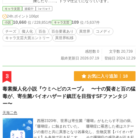
険したり……。ドラマ仕立てになっています。
キャラ文芸
連載中
ｼｮｰﾄｼｮｰﾄ
24h.ポイント
106pt
10,660
109
位 / 228,851件
位 / 5,637件
小説
キャラ文芸
チーズ
擬人化
百合
百合要素あり
異世界
コメディ
キャラ文芸大賞エントリー
異世界転移
感想数 0
文字数 20,739
最終更新日 2026.07.19
登録日 2024.12.29
3
お気に入り追加
18
毒素擬人化小説『ウミヘビのスープ』 〜十の賢者と百の猛
毒が、寄生菌バイオハザード鎮圧を目指すSFファンタジ
ー〜
天海二色
西暦2320年、世界は寄生菌『珊瑚』がもたらす不治の病、
『珊瑚症』に蝕まれていた。 珊瑚症に罹患した者はステー
ジの進行と共に異形となり凶暴化し、生物災害【バイオハザ
ード】を各地で引き起こす。 その珊瑚症の感染者が引き起