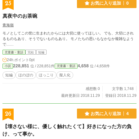
25
お気に入り追加
0
真夜中のお茶碗
青海嶺
モノとしてこの世に生まれたからには大切に使ってほしい。 でも、大切にされ
るものもあり、そうでないものもあり。 モノたちの思いもなかなか複雑なよう
で……
児童書・童話
完結
短編
24h.ポイント
0pt
228,851
4,658
位 / 228,851件
位 / 4,658件
小説
児童書・童話
短編
ほのぼの
ほっこり
擬人化
感想数 0
文字数 1,748
最終更新日 2018.11.29
登録日 2018.11.29
26
お気に入り追加
4
【壊さない様に、優しく触れたくて】好きになった方の負
け、って事か。