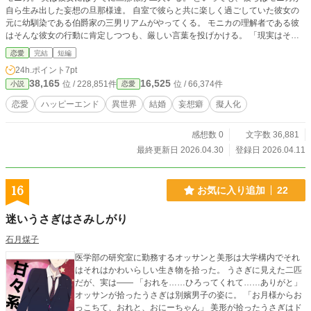
自ら生み出した妄想の旦那様達。 自室で彼らと共に楽しく過ごしていた彼女の
元に幼馴染である伯爵家の三男リアムがやってくる。 モニカの理解者である彼
はそんな彼女の行動に肯定しつつも、厳しい言葉を投げかける。 「現実はそん
な甘くないぞ」 彼からの忠告に呆然とするモニカだったが、リアムの思いもよ
恋愛
完結
短編
らない提案によってその生活は徐々変化していくことに……
24h.ポイント
7pt
38,165
16,525
位 / 228,851件
位 / 66,374件
小説
恋愛
恋愛
ハッピーエンド
異世界
結婚
妄想癖
擬人化
感想数 0
文字数 36,881
最終更新日 2026.04.30
登録日 2026.04.11
16
お気に入り追加
22
迷いうさぎはさみしがり
石月煤子
医学部の研究室に勤務するオッサンと美形は大学構内でそれ
はそれはかわいらしい生き物を拾った。 うさぎに見えた二匹
だが、実は―― 「おれを……ひろってくれて……ありがと」
オッサンが拾ったうさぎは別嬪男子の姿に。 「お月様からお
っこちて、おれと、おにーちゃん」 美形が拾ったうさぎはド