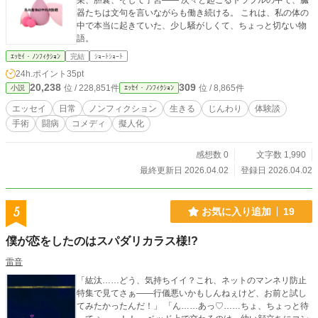
巣、胆嚢、そして子宮―― 次々と起こるトラブルの中で、臓
器たちは文句を言いながらも働き続ける。 これは、私の体の
中で本当に起きていた、少し騒がしくて、ちょっと切ない物
語。
ｴｯｾｲ・ﾉﾝﾌｨｸｼｮﾝ
完結
ｼｮｰﾄｼｮｰﾄ
24h.ポイント
35pt
20,238
309
位 / 228,851件
位 / 8,865件
小説
ｴｯｾｲ・ﾉﾝﾌｨｸｼｮﾝ
エッセイ
日常
ノンフィクション
生きる
じんわり
体験談
手術
闘病
コメディ
擬人化
感想数 0
文字数 1,990
最終更新日 2026.04.02
登録日 2026.04.02
5
お気に入り追加
19
僕が恋をしたのはスパダリカラス様!?
雷音
「紘汰……どう、気持ちイイ？これ、ネットのマンネリ防止
特集で見てさぁ――行儀悪いかもしんねぇけど、お前と試し
てみたかったんだ！」 「ん……あっ♡……ちょ、ちょっと待