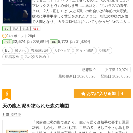
ってぇ……！！」 ベッド上で交わるのは、幼い顔立ちにコン
プレックスを抱く心優しき男……紘汰と、“元カラス”の青年、
クロ。 2人（正しくは1人と1羽）の出会いは3年前の大寒波。
紘汰に甲斐甲斐しく世話をされたクロは、鳥獣の神様のお陰
で人間となり、 カラス時代には“ついてなかった”ペ●スに大興
奮。 人間よりも寿命の短いカラス＝クロにとって自分は“おじ
BL
完結
短編
R18
さん”になるだろうからと【交尾】を恥ずかしがる紘汰を言葉
24h.ポイント
28pt
巧みに翻弄し――⁉ 全4話 完結済 成人向け（R18）※R描写
22,574
5,773
位 / 228,851件
位 / 31,439件
小説
BL
（セリフ）は直接表現です※
BL
擬人化
異種族恋愛
人外×人間
甘々・溺愛
♡喘ぎ
執着攻め
スパダリ攻め
感想数 0
文字数 10,974
最終更新日 2026.05.26
登録日 2026.05.26
6
お気に入り追加
4
天の龍と泥を塗られた森の地図
月影 流詩亜
「お前達は私の影で生きろ」 龍から届く身勝手な要求と罵詈
雑言。 しかし、島に住む猫、半島の犬、そして小さな島を愛