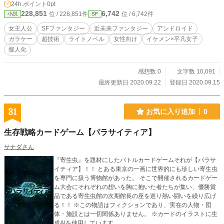
24h.ポイント
0pt
228,851
6,742
位 / 228,851件
位 / 6,742件
小説
SF
女主人公
SFファンタジー
近未来ファンタジー
アンドロイド
ガラケー
超技術
ライトノベル
女性向け
イケメン×平凡女子
擬人化
感想数 0
文字数 10,091
最終更新日 2020.09.22
登録日 2020.09.15
31
お気に入り追加
0
生存戦略カードゲーム【パラサイティア】
サナダさん
『寄生虫』を題材にしたバトルカードゲームそれが【パラサ
イティア】！！ とある東京の一画に世界的にも珍しい寄生虫
を専門に扱う博物館があった。 そこで開催されるカードゲー
ム大会にそれぞれの想いを胸に抱いた者たちが集い、優勝賞
品である寄生虫館の次期館長の座を巡り熱い闘いを繰り広げ
る！！ ※この物語はフィクションであり、実在の人物・団
体・施設とは一切関係ありません。 ※カードのイラストに生
成AIを使用しています。