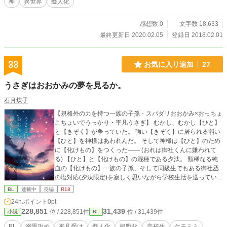
神
異世界
擬人化
感想数 0
文字数 18,633
最終更新日 2020.02.05
登録日 2018.02.01
33
お気に入り追加
27
うさぎはおおかみの夢を見るか。
石月煤子
【規格外の力を持つ一族の子孫・スパダリおおかみ×おっちょ
こちょいでうっかり・平凡うさぎ】 むかし、むかし【ひと】
と【きぞく】が争っていた。 強い【きぞく】に屠られる弱い
【ひと】を神様はあわれんだ。 そして神様は【ひと】のため
に【化けもの】をつくった―― (おれは御社くんに嫌われて
る) 【ひと】と【化けもの】の混種である夕汰。 類稀なる純
血の【化けもの】一族の子孫、そして同級生でもある御社丞
の塩対応(夕汰限定)を寂しく思いながら学校生活を送っていた
のだが……。 「……誰だ……」 「まさか、ひょっとして……
BL
連載中
長編
R18
御社くん……？」 発情期に突入して【けもの姿】になった丞
24h.ポイント
0pt
とのエンカウントにより、二人の関係は大きく変化してい
228,851
31,439
位 / 228,851件
位 / 31,439件
小説
BL
く。 「神渡島の守り神。前に夕汰がそう言った。俺は夕汰を
守れたらそれでいい」 ■表紙は【てんぱる1様pixiv:id251328
BL
溺愛攻め
平凡受け
擬人化
擬獣化
高校生
ケモミミ