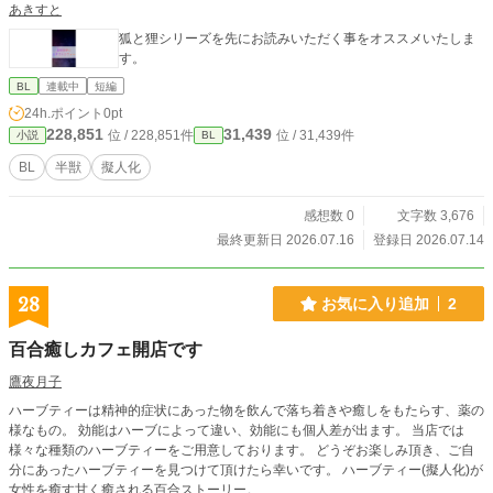
あきすと
狐と狸シリーズを先にお読みいただく事をオススメいたしま
す。
BL
連載中
短編
24h.ポイント
0pt
228,851
31,439
位 / 228,851件
位 / 31,439件
小説
BL
BL
半獣
擬人化
感想数 0
文字数 3,676
最終更新日 2026.07.16
登録日 2026.07.14
28
お気に入り追加
2
百合癒しカフェ開店です
鷹夜月子
ハーブティーは精神的症状にあった物を飲んで落ち着きや癒しをもたらす、薬の
様なもの。 効能はハーブによって違い、効能にも個人差が出ます。 当店では
様々な種類のハーブティーをご用意しております。 どうぞお楽しみ頂き、ご自
分にあったハーブティーを見つけて頂けたら幸いです。 ハーブティー(擬人化)が
女性を癒す甘く癒される百合ストーリー。