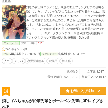
蒼琉璃
知恵の女王蟻エラノラは、嘆きの女王ブリンダビアの侵略を
受けていた。 ブリンダビアの兵士たちを打ち負かすには、悪
しき精霊の蜜を入手しなければいけない。 エラノラの騎士
ルーは敬愛する女王のために、禁じられた場所に足を踏み入
れる。 『あなたは、もしかしてわたしの『はじまりの騎士
様』？』 ルーの前に現れた美しい娘は悪しき精霊なのかそれ
とも………。 ※ダークファンタジー ※全４話で完結投稿 ※
アカシアとアカシア蟻の擬人化 ※表紙 Suico様
ファンタジー
完結
短編
R15
24h.ポイント
7pt
38,165
6,024
位 / 228,851件
位 / 53,336件
小説
ファンタジー
人外
メリバ
恋愛要素あり
耽美的
擬人化
感想数 0
文字数 8,087
最終更新日 2022.10.13
登録日 2022.10.12
14
お気に入り追加
2
消しゴムちゃんが鉛筆先輩とボールペン先輩に3Pレイプさ
れる