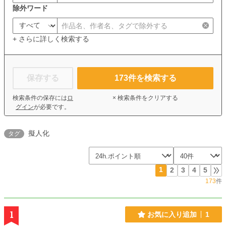
除外ワード
+ さらに詳しく検索する
保存する
173
件を検索する
検索条件の保存には
ロ
× 検索条件をクリアする
グイン
が必要です。
擬人化
タグ
1
2
3
4
5
173
件
1
お気に入り追加
1