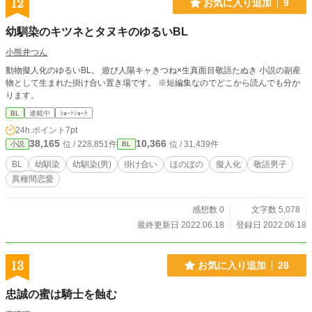
12
お気に入り追加
9
幼馴染のキツネとタヌキのゆるいBL
小熊井つん
動物擬人化のゆるいBL。 遊び人陽キャきつね×生真面目敬語たぬき 小説の副産
物として生まれた掛け合い置き場です。 ※短編集なのでどこから読んでも分か
ります。
BL
連載中
ｼｮｰﾄｼｮｰﾄ
24h.ポイント
7pt
38,165
10,366
位 / 228,851件
位 / 31,439件
小説
BL
BL
幼馴染
幼馴染(男)
掛け合い
ほのぼの
擬人化
敬語男子
異種間恋愛
感想数 0
文字数 5,078
最終更新日 2022.06.18
登録日 2022.06.18
13
お気に入り追加
28
忠誠の蜜は騎士を蝕む