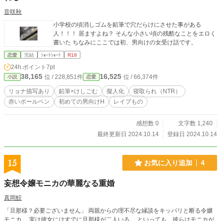
音咲秋
小学校の頃消しゴムを鉛筆で穴だらけにさせた事がある
人！！！ 居ますよね？ そんな小さい頃の残酷なことをエロく
書いた ちなみにここでは初、男向けの女受け話です。
恋愛
完結
ｼｮｰﾄｼｮｰﾄ
R18
24h.ポイント
7pt
38,165
16,525
位 / 228,851件
位 / 66,374件
小説
恋愛
リョナ描写あり
鉛筆×けしごむ
擬人化
寝取られ（NTR）
赤いボールペン
初めての男向けH
レイプもの
感想数 0
文字数 1,240
最終更新日 2024.10.14
登録日 2024.10.14
15
お気に入り追加
4
妄想令嬢モニカの華麗なる重婚
真岡鮫
「旦那様？必要ございません」 両親からの理不尽な縁談をキッパリと断る令嬢
モニカ。 実は彼女にはすでに旦那様が二人いる。 といっても、彼らはモニカが