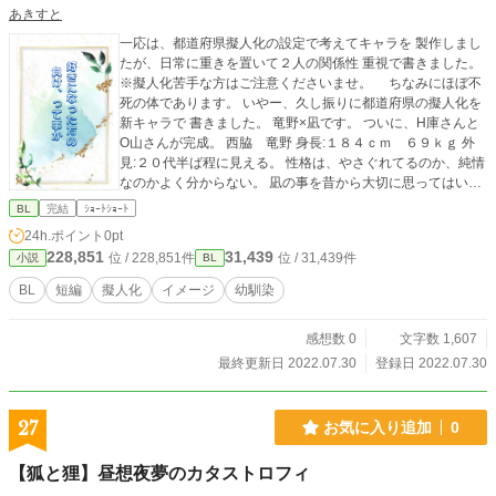
あきすと
一応は、都道府県擬人化の設定で考えてキャラを 製作しまし
たが、日常に重きを置いて２人の関係性 重視で書きました。
※擬人化苦手な方はご注意くださいませ。 ちなみにほぼ不
死の体であります。 いやー、久し振りに都道府県の擬人化を
新キャラで 書きました。 竜野×凪です。 ついに、H庫さんと
O山さんが完成。 西脇 竜野 身長:１８４ｃｍ ６９ｋｇ 外
見:２０代半ば程に見える。 性格は、やさぐれてるのか、純情
なのかよく分からない。 凪の事を昔から大切に思ってはいる
ものの、 とある事が気がかりで、イマイチちゃんと向き合え
BL
完結
ｼｮｰﾄｼｮｰﾄ
ない。 好きとか嫌いの領域では無い事も自覚している。 少し
24h.ポイント
0pt
我が強い一面もあるが、実は神経質な面も 持ち合わせてい
228,851
31,439
位 / 228,851件
位 / 31,439件
小説
BL
る。 なんだかんだ、傍に凪が居ると穏やか。 玉野 凪 身長:
１７２ｃｍ ５６ｋｇ 外見:色素が全体的に薄め。２０代前半
BL
短編
擬人化
イメージ
幼馴染
に見られる。 竜野の幼友達。よく分からないけど、竜野には
時々 つらく当たられてしまう。 ミステリアスに思われがちだ
感想数 0
文字数 1,607
けれど、頭の中で 空想を楽しんでいるだけだったりする。 中
性的であると、自分で感じている。 ファッションは、時々竜
最終更新日 2022.07.30
登録日 2022.07.30
野とペアにしたり同デザインの 色違いを着たりしている（ラ
フな格好などは特に） 交友関係:同じく関西圏の三千院楓や、
杏との（狐と狸シリーズから）仲が良い。 竜野と凪の関係性
27
お気に入り追加
0
を、長く見て来ているものの くっつきそうで、くっつかない
２人に何故か楓と杏が 焦れている状況。
【狐と狸】昼想夜夢のカタストロフィ