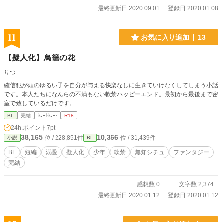
最終更新日 2020.09.01
登録日 2020.01.08
11
お気に入り追加
13
【擬人化】鳥籠の花
りつ
確信犯が頭のゆるい子を自分が与える快楽なしに生きていけなくしてしまう小話
です。本人たちになんらの不満もない軟禁ハッピーエンド。最初から最後まで密
室で致しているだけです。
BL
完結
ｼｮｰﾄｼｮｰﾄ
R18
24h.ポイント
7pt
38,165
10,366
位 / 228,851件
位 / 31,439件
小説
BL
BL
短編
溺愛
擬人化
少年
軟禁
無知シチュ
ファンタジー
完結
感想数 0
文字数 2,374
最終更新日 2020.01.12
登録日 2020.01.12