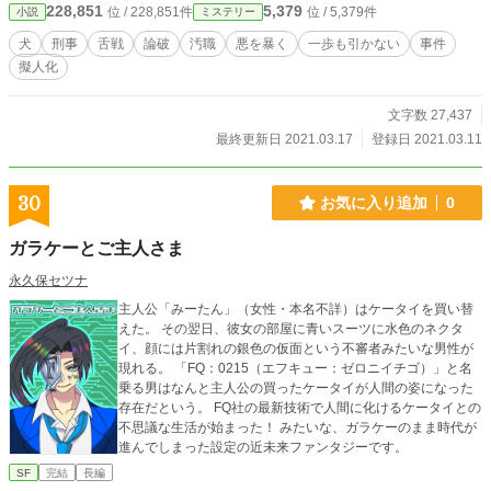
228,851
5,379
位 / 228,851件
位 / 5,379件
小説
ミステリー
犬
刑事
舌戦
論破
汚職
悪を暴く
一歩も引かない
事件
擬人化
文字数 27,437
最終更新日 2021.03.17
登録日 2021.03.11
30
お気に入り追加
0
ガラケーとご主人さま
永久保セツナ
主人公「みーたん」（女性・本名不詳）はケータイを買い替
えた。 その翌日、彼女の部屋に青いスーツに水色のネクタ
イ、顔には片割れの銀色の仮面という不審者みたいな男性が
現れる。 「FQ：0215（エフキュー：ゼロニイチゴ）」と名
乗る男はなんと主人公の買ったケータイが人間の姿になった
存在だという。 FQ社の最新技術で人間に化けるケータイとの
不思議な生活が始まった！ みたいな、ガラケーのまま時代が
進んでしまった設定の近未来ファンタジーです。
SF
完結
長編