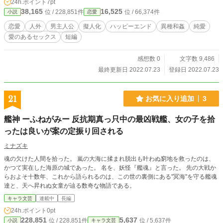
24h.ポイント
7pt
38,165
16,525
位 / 228,851件
位 / 66,374件
小説
恋愛
恋愛
人外
男主人公
擬人化
ハッピーエンド
異種和姦
純愛
愛のあるセックス
短編
感想数 0
文字数 9,486
最終更新日 2022.07.23
登録日 2022.07.23
21
お気に入り追加
3
艦神 ーふねがみー 反抗期真っ只中の最凶戦艦、女の子を拾
ったは良いが案の定振り回される
ミナズキ
魂の欠けた人間を拾った。 嵐の大海に揉まれ脱出も叶わぬ窮地を救ったのは、
かつて実在した海原の城であった。 名を、妖怪『艦魂』と言った。 先の大戦か
らおよそ十数年、これから語られるのは、この世の裏側にある"冥海"を守る艦魂
達と、天へ昇れぬ女童が辿る数奇な物語である。
キャラ文芸
連載中
長編
24h.ポイント
0pt
228,851
5,637
位 / 228,851件
位 / 5,637件
小説
キャラ文芸