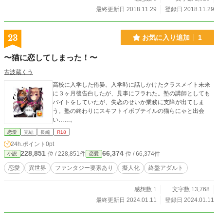
最終更新日 2018.11.29
登録日 2018.11.29
23
お気に入り追加
1
〜猫に恋してしまった！〜
古波蔵くう
高校に入学した侑晏。入学時に話しかけたクラスメイト未来
に３ヶ月後告白したが、見事にフラれた。塾の講師としても
バイトをしていたが、失恋のせいか業務に支障が出てしま
う。塾の終わりにスキフトイボブテイルの猫らにゃと出会
い……。
恋愛
完結
長編
R18
24h.ポイント
0pt
228,851
66,374
位 / 228,851件
位 / 66,374件
小説
恋愛
恋愛
異世界
ファンタジー要素あり
擬人化
終盤アダルト
感想数 1
文字数 13,768
最終更新日 2024.01.11
登録日 2024.01.11