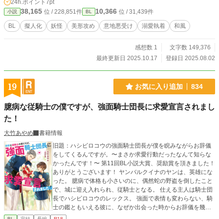
24h.ポイント
7pt
悪お兄さんの不可思議な恋路、どうなるコンコン。 【お下
38,165
10,366
位 / 228,851件
位 / 31,439件
小説
BL
品・助平・なんでもあり】 (※獣姦注意)
BL
擬人化
妖怪
美形攻め
意地悪受け
溺愛執着
和風
感想数 1
文字数 149,376
最終更新日 2025.10.17
登録日 2025.08.02
19
お気に入り追加
834
臆病な従騎士の僕ですが、強面騎士団長に求愛宣言されまし
た！
大竹あやめ
書籍情報
旧題：ハシビロコウの強面騎士団長が僕を睨みながらお辞儀
をしてくるんですが。〜まさか求愛行動だったなんて知らな
かったんです！〜 第11回BL小説大賞、奨励賞を頂きました！
ありがとうございます！ ヤンバルクイナのヤンは、英雄にな
った。 臆病で体格も小さいのに、偶然蛇の野盗を倒したこと
で、城に迎え入れられ、従騎士となる。 仕える主人は騎士団
長でハシビロコウのレックス。 強面で表情も変わらない、騎
士の鑑ともいえる彼に、なぜか出会った時からお辞儀を幾度
もされた。 彼は癖だと言うが、ヤンは心配しつつも、慣れな
BL
完結
長編
R18