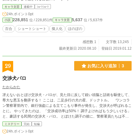
キャラ文芸
連載中
ｼｮｰﾄｼｮｰﾄ
24h.ポイント
0pt
228,851
5,637
位 / 228,851件
位 / 5,637件
小説
キャラ文芸
百合
ショートショート
擬人化
ほのぼの
感想数 1
文字数 13,245
最終更新日 2020.08.10
登録日 2019.01.12
29
お気に入り追加
3
交渉犬パロ
たからかた
冴えないおとぼけ交渉犬・パロが、見た目に反して鋭い頭脳と話術を駆使して、
尊大な悪玉を翻弄する！ ここは、二足歩行の犬の星、ドックトル。 ワンコラ
ン警察署管内で、銀行強盗による立てこもり事件が発生し、交渉犬が呼ばれるこ
とに。 やってきたのは、 「交渉成功率は50%！ 調子よければもう少しいける」
と、豪語する民間の交渉犬・パロ。 とぼけた調子の彼に、警察署員たちは不安
になるのだが、実は凄腕の交渉犬で・・・？！ 「やれば何とかワンダフル交渉
ミステリー
完結
短編
課所属。 交渉犬パロ。 よろしくお願いします。」
24h.ポイント
0pt