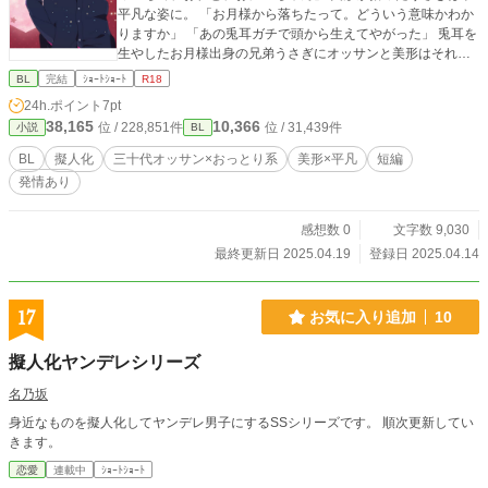
平凡な姿に。 「お月様から落ちたって。どういう意味かわか
りますか」 「あの兎耳ガチで頭から生えてやがった」 兎耳を
生やしたお月様出身の兄弟うさぎにオッサンと美形はそれぞ
れ虜になる。 ■バツイチオッサン×おっとりうさぎ＝甘々/美形
BL
完結
ｼｮｰﾄｼｮｰﾄ
R18
くん×平凡臆病うさぎ＝受け溺愛攻め■ ■表紙イラストは[ジュ
24h.ポイント
7pt
エルセイバーFREE]様のフリーコンテンツを利用しています
38,165
10,366
位 / 228,851件
位 / 31,439件
小説
BL
http://www.jewel-s.jp/
BL
擬人化
三十代オッサン×おっとり系
美形×平凡
短編
発情あり
感想数 0
文字数 9,030
最終更新日 2025.04.19
登録日 2025.04.14
17
お気に入り追加
10
擬人化ヤンデレシリーズ
名乃坂
身近なものを擬人化してヤンデレ男子にするSSシリーズです。 順次更新してい
きます。
恋愛
連載中
ｼｮｰﾄｼｮｰﾄ