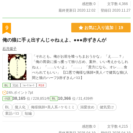
感想数 0
文字数 4,366
最終更新日 2020.12.02
登録日 2020.11.27
9
お気に入り追加
19
俺の狼に手ぇ出すんじゃねぇよ、●●●赤ずきんが
石月煤子
「それとも。俺がお前を喰っちまおうかな」 「え……？」
「俺の胃袋に掻っ攫って独り占め、案外、いい考えかもしれ
ねぇ」 「……いいよ」 「……」 「貴方になら、オレ……食
べられてもいい」 【口悪で俺様な猟師×美人♂で健気な狼(人
間と狼のハーフ)/赤ずきんパロ】
BL
完結
ｼｮｰﾄｼｮｰﾄ
R18
24h.ポイント
7pt
38,165
10,366
位 / 228,851件
位 / 31,439件
小説
BL
BL
擬人化
俺様猟師×美人系♂ケモミミ
溺愛攻め
健気受け
童話パロ
短編
感想数 0
文字数 4,215