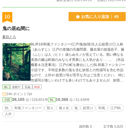
最終更新日 2025.04.19
登録日 2025.04.19
10
お気に入り追加
49
鬼の居ぬ間に
夏目とろ
BL/R18/和風ファンタジー/江戸/鬼/妖怪/主人公総受け/三人称
［あらすじ］ 江戸の老舗の呉服問屋、藤吉屋の放蕩息子、藤
（ふじ）は人（ヒト）成らぬモノが見えている。類い稀なる
美形の藤は町娘のみならず男衆にも人気があり……。 ［作品
概要＆注意事項］ 江戸の町を舞台にしたBL和風ファンタジー
小説です。不特定多数の鬼を含む妖怪との性描写を含む作品
なので、人外や 総受け等が苦手な方はご注意ください。 特に
性描写が激しいわけでも多いわけでもありませんが、妖怪と
の性描写がテーマとなるためにR18とさせて頂きます。 ［登
BL
連載中
長編
R18
場人物］ 藤吉 藤 (18) 呉服問屋【藤吉屋】跡取り（長男） ア
24h.ポイント
7pt
ルビノで病弱な美少年 妖怪（あやかし）が見える 紅蓮（赤
38,165
10,366
位 / 228,851件
位 / 31,439件
小説
BL
鬼） 蒼月（青鬼） 佐吉（乳兄弟/手代）
BL
和風ファンタジー
獣人
擬人化
鬼
総受け
和風
江戸BL
人外
感想数 0
文字数 5,820