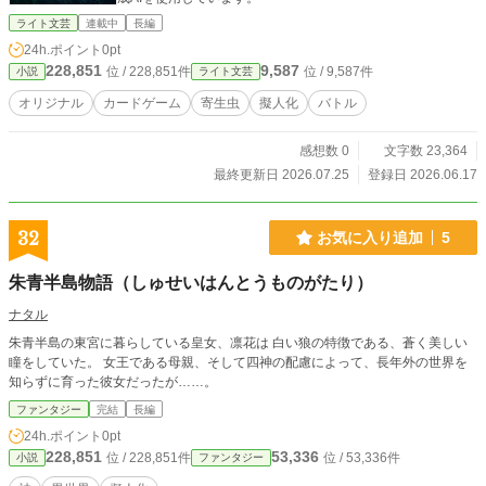
ライト文芸
連載中
長編
24h.ポイント
0pt
228,851
9,587
位 / 228,851件
位 / 9,587件
小説
ライト文芸
オリジナル
カードゲーム
寄生虫
擬人化
バトル
感想数 0
文字数 23,364
最終更新日 2026.07.25
登録日 2026.06.17
32
お気に入り追加
5
朱青半島物語（しゅせいはんとうものがたり）
ナタル
朱青半島の東宮に暮らしている皇女、凛花は 白い狼の特徴である、蒼く美しい
瞳をしていた。 女王である母親、そして四神の配慮によって、長年外の世界を
知らずに育った彼女だったが……。
ファンタジー
完結
長編
24h.ポイント
0pt
228,851
53,336
位 / 228,851件
位 / 53,336件
小説
ファンタジー