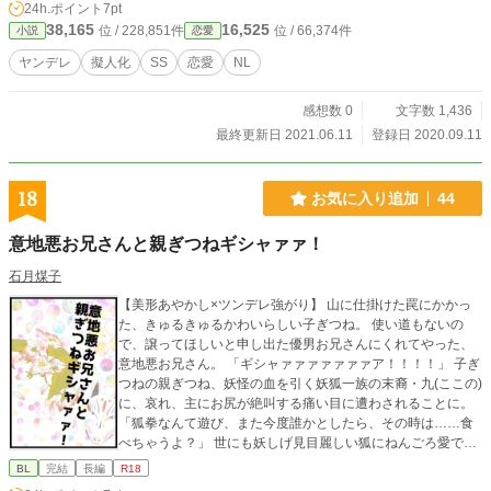
24h.ポイント
7pt
38,165
16,525
位 / 228,851件
位 / 66,374件
小説
恋愛
ヤンデレ
擬人化
SS
恋愛
NL
感想数 0
文字数 1,436
最終更新日 2021.06.11
登録日 2020.09.11
18
お気に入り追加
44
意地悪お兄さんと親ぎつねギシャァァ！
石月煤子
【美形あやかし×ツンデレ強がり】 山に仕掛けた罠にかかっ
た、きゅるきゅるかわいらしい子ぎつね。 使い道もないの
で、譲ってほしいと申し出た優男お兄さんにくれてやった、
意地悪お兄さん。 「ギシャァァァァァァァア！！！！」 子ぎ
つねの親ぎつね、妖怪の血を引く妖狐一族の末裔・九(ここの)
に、哀れ、主にお尻が絶叫する痛い目に遭わされることに。
「狐拳なんて遊び、また今度誰かとしたら、その時は……食
べちゃうよ？」 世にも妖しげ見目麗しい狐にねんごろ愛でら
れることに……？ 「俺のこと食いてぇのかよ？」 「僕は君に
BL
完結
長編
R18
なら食べられてもいいと思ってるけど？」 あやかし狐と意地