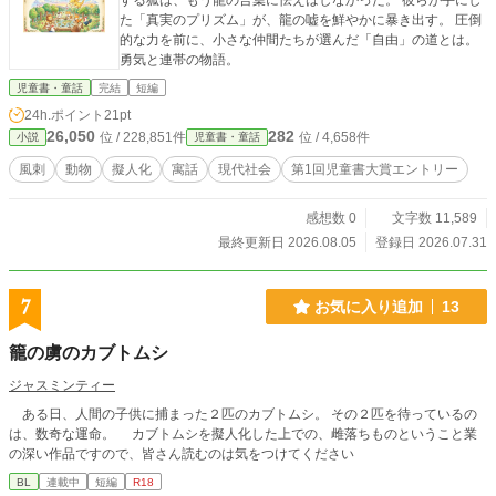
する狐は、もう龍の言葉に怯えはしなかった。 彼らが手にし
た「真実のプリズム」が、龍の嘘を鮮やかに暴き出す。 圧倒
的な力を前に、小さな仲間たちが選んだ「自由」の道とは。
勇気と連帯の物語。
児童書・童話
完結
短編
24h.ポイント
21pt
26,050
282
位 / 228,851件
位 / 4,658件
小説
児童書・童話
風刺
動物
擬人化
寓話
現代社会
第1回児童書大賞エントリー
感想数 0
文字数 11,589
最終更新日 2026.08.05
登録日 2026.07.31
7
お気に入り追加
13
籠の虜のカブトムシ
ジャスミンティー
ある日、人間の子供に捕まった２匹のカブトムシ。 その２匹を待っているの
は、数奇な運命。 カブトムシを擬人化した上での、雌落ちものということ業
の深い作品ですので、皆さん読むのは気をつけてください
BL
連載中
短編
R18