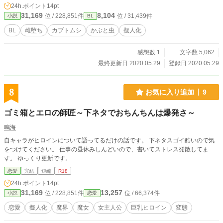
24h.ポイント
14pt
31,169
8,104
位 / 228,851件
位 / 31,439件
小説
BL
BL
雌堕ち
カブトムシ
かぶと虫
擬人化
感想数 1
文字数 5,062
最終更新日 2020.05.29
登録日 2020.05.29
8
お気に入り追加
9
ゴミ箱とエロの師匠～下ネタでおちんちんは爆発さ～
鳴海
自キャラがヒロインについて語ってるだけの話です。 下ネタスゴイ酷いので気
をつけてください。 仕事の昼休みしんどいので、書いてストレス発散してま
す。 ゆっくり更新です。
恋愛
完結
短編
R18
24h.ポイント
14pt
31,169
13,257
位 / 228,851件
位 / 66,374件
小説
恋愛
恋愛
擬人化
魔界
魔女
女主人公
巨乳ヒロイン
変態