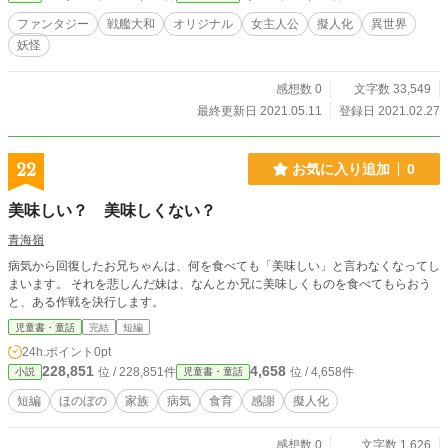
ファンタジー
戦艦大和
オリジナル
女主人公
擬人化
異世界
妖怪
感想数 0
文字数 33,549
最終更新日 2021.05.11
登録日 2021.02.27
22
お気に入り追加
0
美味しい？ 美味しくない？
青海嶺
病気から回復したお兄ちゃんは、何を食べても「美味しい」と言わなくなってし
まいます。 それを悲しんだ妹は、なんとか兄に美味しくものを食べてもらおう
と、ある作戦を決行します。
児童書・童話
完結
短編
24h.ポイント
0pt
228,851
4,658
位 / 228,851件
位 / 4,658件
小説
児童書・童話
短編
ほのぼの
家族
病気
食育
感謝
擬人化
感想数 0
文字数 1,626