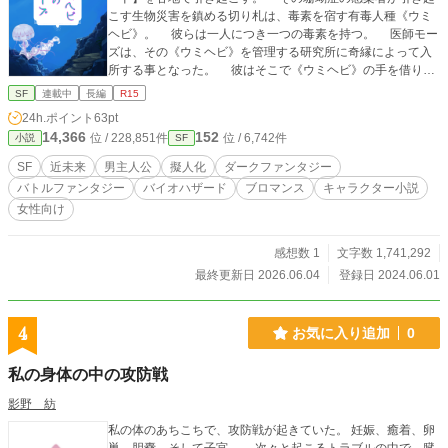
こす生物災害を鎮める切り札は、毒素を宿す有毒人種《ウミ
ヘビ》。 彼らは一人につき一つの毒素を持つ。 医師モー
ズは、その《ウミヘビ》を管理する研究所に奇縁によって入
所する事となった。 彼はそこで《ウミヘビ》の手を借り、
生物災害鎮圧及び珊瑚症の治療薬を探究することになる。
SF
連載中
長編
R15
これはモーズが、治療薬『テリアカ』を作るまでの物語であ
24h.ポイント
63pt
る。 ……そして個性豊か過ぎるウミヘビと、同僚となる癖
14,366
152
位 / 228,851件
位 / 6,742件
小説
SF
の強いクスシに振り回される物語でもある。 ※《ウミヘビ》
は毒劇や危険物、元素を擬人化した男子になります ※研究所
SF
近未来
男主人公
擬人化
ダークファンタジー
に所属している職員《クスシヘビ》は全員モデルとなる化学
バトルファンタジー
バイオハザード
ブロマンス
キャラクター小説
者がいます ※この小説は国家資格である『毒物劇物取扱責任
女性向け
者』を覚える為に考えた話なので、日本の法律や規約を世界
観に採用していたりします。 参考文献 松井奈美子 一発合
格! 毒物劇物取扱者試験テキスト&問題集 船山信次 史上最
感想数 1
文字数 1,741,292
強カラー図解 毒の科学 毒と人間のかかわり 齋藤勝裕 毒
最終更新日 2026.06.04
登録日 2024.06.01
の科学 身近にある毒から人間がつくりだした化学物質まで
鈴木勉 毒と薬 (大人のための図鑑) 特別展「毒」 公式
図録 くられ、姫川たけお 毒物ずかん: キュートであぶない
4
お気に入り追加
0
毒キャラの世界へ ジェームス・M・ラッセル著 森 寛敏監
修 118元素全百科 その他広辞苑、Wikipediaなど
私の身体の中の攻防戦
影野 紡
私の体のあちこちで、攻防戦が起きていた。 妊娠、癒着、卵