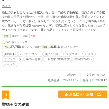
ちよこ
絶世の美女と言われながら彼氏いない歴＝年齢の早坂由紀。 理想が高すぎる彼
女の前に王子様が現れた。 一目で恋に落ちた由紀は持ち前の美貌でグイグイと
攻めていく。 「な、何だ。何が起こってるんだ？ そうか。これが噂の美人局だ
な。残念ながら私は引っかからないぞ」 初恋に真っしぐらな美人と捻くれたブ
サイクのラブコメディです。 昔の作品をリメイクして再投稿しています。
恋愛
連載中
短編
R18
24h.ポイント
7pt
37,758
16,516
位 / 229,045件
位 / 66,406件
小説
恋愛
美醜逆転
ハッピーエンド
美人×不細工
ラブコメディ
現代
オフィスラブ
年の差恋愛
一目惚れ/溺愛/求愛
価値観の違い
イケメン
感想数 0
文字数 26,092
最終更新日 2023.11.12
登録日 2023.08.12
6
お気に入り追加
11
聖娼王女の結婚