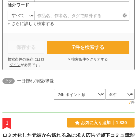
除外ワード
+ さらに詳しく検索する
保存する
7
件を検索する
検索条件の保存には
ロ
× 検索条件をクリアする
グイン
が必要です。
一目惚れ/溺愛/求愛
タグ
7
件
1
お気に入り追加
1,830
ロミオ化した元彼から逃れる為に求人広告で歳下コミュ障陛