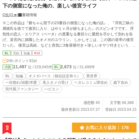
下の側室になった俺の、楽しい後宮ライフ
Q矢(Q.➽)
書籍情報
※この作品は『爺ちゃん陛下の23番目の側室になった俺の話』、『浮気三昧の
屑彼氏を捨てて後宮に入り、はや１ヶ月が経ちました』のスピンオフです。 浮
気性の恋人・エリアス（ベータ）の度重なる裏切りに愛想を尽かして別れを告
げ、皇宮内に就職したオメガのユウリン。 しかしそこは、この国の皇帝の後宮
だった。 後宮は高給、などと呑気に3食昼寝付き＋珍しいオヤツ付きという、楽
しくダラケた日々を送るユウリンだったが、１ヶ月ほどしたある日、突然の夜伽
BL
完結
短編
R18
の命が。 そして、その夜初めて出会った皇帝陛下は、ユウリンの想像をはるか
24h.ポイント
92pt
に裏切る人物だった。 兄さん女房的美人オメガ（♂）と、歳下ヘタレ陛下のイチ
11,497
2,673
位 / 229,045件
位 / 31,499件
小説
BL
ャラブ後宮ライフが始...まります。 ◆ユウリン（夕凛）・男性オメガ 20歳 長め
の黒髪 金茶の瞳 東洋系の美形 容姿は結構いい線いってる自覚あり ラクして儲け
BL
短編
オメガバース（独自設定有り）
異世界
たい・超面食い ◆隆慶 アルファ 和皇国135代皇帝 黒髪、青眼の隠れ超美形 ぴっ
一目惚れ/溺愛/求愛
美人オメガ受け
ヘタレコミュ障攻め
歳下攻め
ちぴちの18歳 コミュ障まっしぐら・すだれのような前髪で 顔を隠すヘタレ 書類
現代風ファンタジー
ハピエン
で上がってきたユウリンの顔画像がど真ん中でフォーリンラブ。だがヘタレゆ
え、１ヶ月モジモジしていた ◆エリアス ・ユウリンの元彼・ベータ 22歳 赤っ
ぽい金髪に緑の瞳 典型的イケメン 女好き ユウリンに愛想を尽かされ捨てられ絶
感想数 45
文字数 66,388
賛ストーカーロミオ中 ◆ミツクニ 隆慶の幼馴染みで元彼・ベータ 18歳 侯爵家
最終更新日 2023.07.27
登録日 2023.04.15
の三男で明るく社交的な性格だが隆慶の独占欲により封印されて病み病み 体の
関係に持ち込まれかけて拒否＆国外逃亡 ※異世界ですが舞台はナーロッパでは
なく現代軸の後宮です。 ※『浮気三昧』と本作品は、『爺ちゃん』よりも後の
2
お気に入り追加
178
年代です。 ※本作品は他サイト様にも掲載しています。