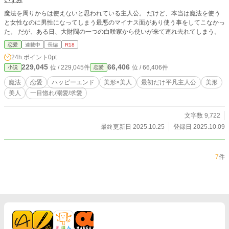
いずみ
魔法を周りからは使えないと思われている主人公。 だけど、本当は魔法を使う
と女性なのに男性になってしまう最悪のマイナス面があり使う事をしてこなかっ
た。 だが、ある日、大財閥の一つの白咲家から使いが来て連れ去れてしまう。
恋愛
連載中
長編
R18
24h.ポイント
0pt
229,045
66,406
位 / 229,045件
位 / 66,406件
小説
恋愛
魔法
恋愛
ハッピーエンド
美形×美人
最初だけ平凡主人公
美形
美人
一目惚れ/溺愛/求愛
文字数 9,722
最終更新日 2025.10.25
登録日 2025.10.09
7
件