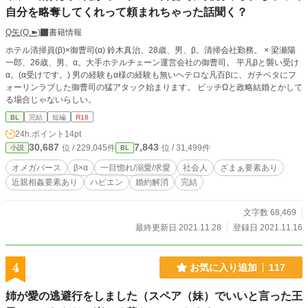
自分を略奪してくれって頼まれちゃった話聞く？
Q矢(Q.➽)
書籍情報
ホテル清掃員(β)×御曹司(α) 鈴木真治、28歳、男、β。清掃会社勤務。 × 梁瀬陽
一郎、26歳、男、α。大手ホテルチェーン運営会社の御曹司。 平凡βと襲い受け
α。(α受けです。) 男の経験もα様の経験も無いヘテロな凡百βに、ガチベタにフ
ォーリンラブした御曹司の猛アタック始まります。 ビッチΩと政略結婚とかして
る場合じゃないらしい。
BL
完結
短編
R18
24h.ポイント
14pt
30,687
7,843
位 / 229,045件
位 / 31,499件
小説
BL
オメガバース
β×α
一目惚れ/溺愛/求愛
社会人
ざまぁ要素あり
近親相姦要素あり
ハピエン
婚約解消
完結
文字数 68,469
最終更新日 2021.11.28
登録日 2021.11.16
4
お気に入り追加
117
姉が愛の逃避行をしました（スペア（妹）でいいと言った王