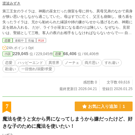
渡波みずき
第三王女のライラは、神殿の巫女だった側室を母に持ち、異母兄弟のなかで肩身
が狭い思いをしながら過ごしていた。母はすでに亡く、父王も崩御し、後ろ盾を
失ったライラは、兄から勧められた縁談や姉の嫌がらせから逃げるため、神殿に
足を踏み入れる。 だが、ライラが巫女になる道のりは険しい。なぜなら、見習
いは、聖娼として三晩、客人の夜のお相手をしなければならないからで── 自身
の思い込みの激しさに気づかない王女のすれ違い恋愛もの
恋愛
連載中
長編
R18
24h.ポイント
0pt
229,045
66,406
位 / 229,045件
位 / 66,406件
小説
恋愛
恋愛
ハッピーエンド
異世界
ノーチェ
両片思い
すれ違い
勘違い
一目惚れ/溺愛/求愛
感想数 0
文字数 69,616
最終更新日 2026.04.21
登録日 2026.01.25
7
お気に入り追加
1
魔法を使うと女から男になってしまうから嫌だったけど、好
きな子のために魔法を使いたい！