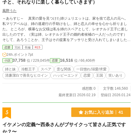
子と、それなりに楽しく暮らしていきます）
風野うた
～あらすじ～ 真実の愛を見つけた姉ジュリエットは、家を捨て恋人の元へ。
私マリアベルは、姉の逃避行の手助けをし、姉と恋人の幸せを心から祈りまし
た。 ところが、横暴なお父様は私を姉のスペアとして、レオナルド王子に差し
出したのです。（実は姉、レオナルド王子の婚約者候補の一人だったのです）
そして、あろうことか、王子はその提案をアッサリと受け入れてしまいました。
（それはもう全く迷う素振りもなく、アッサリと、、、） これから、私はどう
恋愛
完結
長編
R15
なってしまうのでしょうか？ ♦♦♦♦♦ この物語はR15です。
24h.ポイント
7pt
37,758
16,516
位 / 229,045件
位 / 66,406件
小説
恋愛
姉と妹
冷酷王子
スペア
歪な関係
一目惚れ/溺愛/求愛
清廉潔白で善良なヒロイン
ハッピーエンド
恋愛
王国
笑いあり
感想数 0
文字数 146,560
最終更新日 2026.02.19
登録日 2026.01.24
5
お気に入り追加
41
イケメンの定義〜西条さんがブサイクって皆さん正気です
か？〜