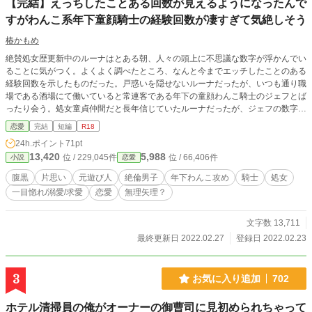
【完結】えっちしたことある回数が見えるようになったんで
すがわんこ系年下童顔騎士の経験回数が凄すぎて気絶しそう
椿かもめ
絶賛処女歴更新中のルーナはとある朝、人々の頭上に不思議な数字が浮かんでい
ることに気がつく。よくよく調べたところ、なんと今までエッチしたことのある
経験回数を示したものだった。戸惑いを隠せないルーナだったが、いつも通り職
場である酒場にて働いていると常連客である年下の童顔わんこ騎士のジェフとば
ったり会う。処女童貞仲間だと長年信じていたルーナだったが、ジェフの数字に
度肝を抜かされることとなった。──11809回。それは誰よりも飛び抜けて多い
恋愛
完結
短編
R18
回数で、衝撃を受けたルーナはジェフに対して不自然に接してしまう。そのこと
24h.ポイント
71pt
を疑問に思ったジェフはルーナを問い詰めるのだが、追い詰められたルーナがぽ
13,420
5,988
位 / 229,045件
位 / 66,406件
小説
恋愛
ろりと秘密をこぼしてしまったところジェフの様子がおかしくなり──。【童顔
わんこ系だけど実は腹黒の元遊び人騎士×真面目で初心な酒場の看板娘】全6
腹黒
片思い
元遊び人
絶倫男子
年下わんこ攻め
騎士
処女
話。 ※ムーンでも掲載してます
一目惚れ/溺愛/求愛
恋愛
無理矢理？
文字数 13,711
最終更新日 2022.02.27
登録日 2022.02.23
3
お気に入り追加
702
ホテル清掃員の俺がオーナーの御曹司に見初められちゃって