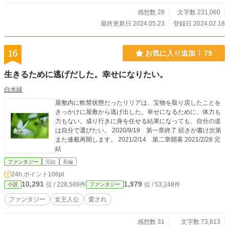
感想数 28
文字数 231,060
最終更新日 2024.05.23
登録日 2024.02.18
16
お気に入り追加
79
生きるために逃げだした。幸せになりたい。
白水緑
屋敷内に軟禁状態だったリリアは、宝物を取り戻したことを
きっかけに屋敷から逃げ出した。幸せになるために。体力も
力もない。成り行きに身を任せる結果になっても、自分の道
は自分で選びたい。 2020/9/19 第一章終了 続きが書け次第
また連載再開します。 2021/2/14 第二章開幕 2021/2/28 完
結
ファンタジー
完結
長編
24h.ポイント
106pt
10,291
1,979
位 / 228,589件
位 / 53,248件
小説
ファンタジー
ファンタジー
女主人公
愛され
感想数 31
文字数 73,813