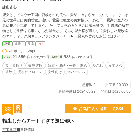
諫山杏心
聖女としてロウナ王国に召喚された美作 愛梨（みまさか あいり）。 そこは
元の世界とは美的感覚が違い、愛梨は絶世の美女扱い。 ある日、愛梨は魔人の
男に犯され気絶してしまう。 そして目覚めるとそこは魔王城で…？ 魔族の所有
物として生活する事になった聖女と、 そんな聖女様が堪らなく愛おしい魔族達
のエロティック胸キュンファンタジー！ （R18要素を含めたお話にはタイトル
横に※がついています）
恋愛
連載中
長編
R18
24h.ポイント
28pt
21,859
9,523
位 / 228,589件
位 / 66,314件
小説
恋愛
異世界転移
美醜逆転
執着・溺愛・一途・嫉妬
愛され
女主人公
複数
流されヒロイン
女性向け
逆ハーレム
感想数 2
文字数 30,339
最終更新日 2024.03.29
登録日 2023.05.30
33
お気に入り追加
7,884
転生したらチートすぎて逆に怖い
至宝里清
書籍情報