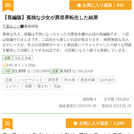
30
お気に入り追加
831
【長編版】孤独な少女が異世界転生した結果
下菊みこと
書籍情報
身体は大人、頭脳は子供になっちゃった元悪役令嬢のお話の長編版です。 一話
は短編そのまんまです。二話目から新しいお話が始まります。 純粋無垢な主人
公テレーズが、年上の旦那様ボーモンと無自覚にイチャイチャしたり様々な問題
を解決して活躍したりするお話です。 小説家になろう様でも投稿しています。
恋愛
完結
長編
24h.ポイント
28pt
21,859
9,523
位 / 228,589件
位 / 66,314件
小説
恋愛
恋愛
ハッピーエンド
異世界
年の差
悪役令嬢
ほのぼの
コメディ
溺愛
愛され
完結
感想数 4
文字数 120,893
最終更新日 2023.01.30
登録日 2023.01.25
31
お気に入り追加
3,285