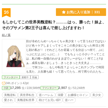
26
お気に入り追加
331
もしかしてこの世界美醜逆転？………はっ、勝った！妹よ、
そのブサメン第2王子は喜んで差し上げますわ！
結ノ葉
目が冷めたらめ~っちゃくちゃ美少女！って言うわけではない
けど色々ケアしまくってそこそこの美少女になった昨日と同
じ顔の私が！（それどころか若返ってる分ほっぺ何て、ぷに
っぷにだよぷにっぷに…） でもちょっと小さい？ってこと
は…私の唯一自慢のわがままぼでぃーがない！ 何てこと‼ま
ぁ…成長を願いましょう…きっときっと大丈夫よ…………
……で何コレ……もしや転生？よっしゃこれテンプレで何回
も見た、人生勝ち組！って思ってたら…何で周りの人たち布
被ってんの！？宗教？宗教なの？え…親もお兄ちゃまも？こ
ファンタジー
連載中
長編
の家で布被ってないのが私と妹だけ？ え？イケメンは？新聞
24h.ポイント
42pt
見ても外に出てもブサメンばっか……イヤ無理無理無理外出
17,295
2,907
位 / 228,589件
位 / 53,248件
小説
ファンタジー
たく無い… え？何で俺イケメンだろみたいな顔して外歩いて
んの？絶対にケア何もしてない…まじで無理清潔感皆無じゃ
美醜逆転
異世界転生
逆ハーレム
溺愛
お嬢様ヒロイン
美少女
ん…清潔感…com…back… ってん？あれは………うちのバカ
愛され
美醜逆転世界
助けてお兄い様!!
逆ハー
（妹）と第2王子？ 無理…清潔感皆無×清潔感皆無…うぇ…せ
めて布してよ、布！ って、こっち来ないでよ！マジで来ない