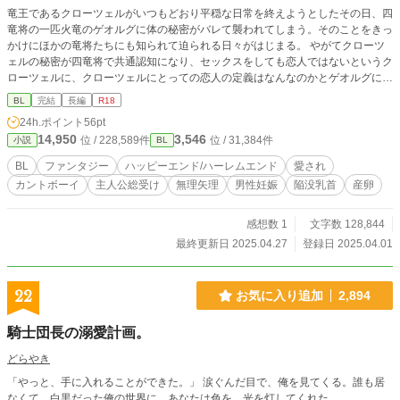
竜王であるクローツェルがいつもどおり平穏な日常を終えようとしたその日、四
竜将の一匹火竜のゲオルグに体の秘密がバレて襲われてしまう。そのことをきっ
かけにほかの竜将たちにも知られて迫られる日々がはじまる。 やがてクローツ
ェルの秘密が四竜将で共通認知になり、セックスをしても恋人ではないというク
ローツェルに、クローツェルにとっての恋人の定義はなんなのかとゲオルグに問
われる。それに答えられずにいれば、ゲオルグの提案で四竜将全員と恋人になる
BL
完結
長編
R18
ことになった。 愛を知らない孤独な王は果たして愛を見つけることが出来るの
24h.ポイント
56pt
か。 ※世界観は「狂った愚者の恋」と同じです。 ※メイン視点のクローツェル
14,950
3,546
位 / 228,589件
位 / 31,384件
小説
BL
が複数のキャラと性的関係を持ちます。 ※ゲオルグ(俺様年下攻)/ハリューシカ
(一途年上攻)/ベルケット(寡黙年上攻)/セレンケレン(純情年下攻) ※Rシーンがあ
BL
ファンタジー
ハッピーエンド/ハーレムエンド
愛され
るページには*がついてます。 (ファンタジー/主従/従者×王/カントボーイ/主人公
カントボーイ
主人公総受け
無理矢理
男性妊娠
陥没乳首
産卵
総受け/愛され/無理矢理/美人クール受け/陥没乳首/産卵/男性妊娠/ハーレムエンド/
ハッピーエンド)
感想数 1
文字数 128,844
最終更新日 2025.04.27
登録日 2025.04.01
22
お気に入り追加
2,894
騎士団長の溺愛計画。
どらやき
「やっと、手に入れることができた。」 涙ぐんだ目で、俺を見てくる。誰も居
なくて、白黒だった俺の世界に、あなたは色を、光を灯してくれた。