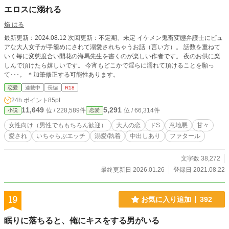
エロスに溺れる
焔 はる
最新更新：2024.08.12 次回更新：不定期、未定 イケメン鬼畜変態弁護士にピュ
アな大人女子が手籠めにされて溺愛されちゃうお話（言い方）。 話数を重ねて
いく毎に変態度合い開花の海馬先生を書くのが楽しい作者です。 夜のお供に楽
しんで頂けたら嬉しいです。 今宵もどこかで淫らに濡れて頂けることを願っ
て･･･。 ＊加筆修正する可能性あります。
恋愛
連載中
長編
R18
24h.ポイント
85pt
11,649
5,291
位 / 228,589件
位 / 66,314件
小説
恋愛
女性向け（男性でももちろん歓迎）
大人の恋
ドS
意地悪
甘々
愛され
いちゃらぶエッチ
溺愛/執着
中出しあり
ファタール
文字数 38,272
最終更新日 2026.01.26
登録日 2021.08.22
19
お気に入り追加
392
眠りに落ちると、俺にキスをする男がいる