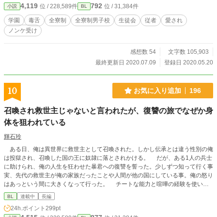
4,119
792
位 / 228,589件
位 / 31,384件
小説
BL
定期です。 ※感想やアドバイス、どしどしお待ちしております。
学園
毒舌
全寮制
全寮制男子校
生徒会
従者
愛され
ノンケ受け
感想数 54
文字数 105,903
最終更新日 2020.07.09
登録日 2020.05.20
10
お気に入り追加
196
召喚され救世主じゃないと言われたが、復讐の旅でなぜか身
体を狙われている
輝石玲
ある日、俺は異世界に救世主として召喚された。しかし伝承とは違う性別の俺
は投獄され、召喚した国の王に奴隷に落とされかける。 だが、ある1人の兵士
に助けられ、俺の人生を狂わせた暴君への復讐を誓った。少しずつ知って行く事
実、先代の救世主が俺の家族だったことや人間が他の国にしている事。俺の怒り
はあっという間に大きくなって行った。 チートな能力と喧嘩の経験を使いこ
なしながら旅を始め、その旅の中で出会った人間に恨みがある他種族を仲間にす
BL
連載中
長編
る。 そう…復讐の旅……なのに、なんでエロ展開になって俺が総受けになっ
24h.ポイント
299pt
てるんだ！？ ❇︎＝R-18 ※残酷描写を含みます ※男性向けの表現を含みます ※