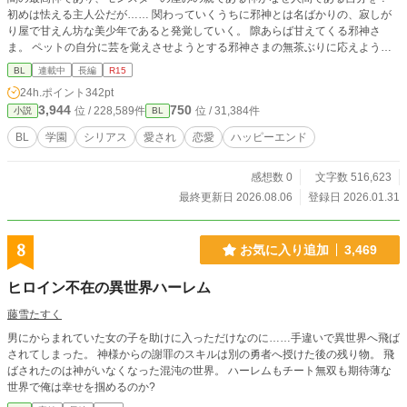
初めは怯える主人公だが…… 関わっていくうちに邪神とは名ばかりの、寂しが
り屋で甘えん坊な美少年であると発覚していく。 隙あらば甘えてくる邪神さ
ま。 ペットの自分に芸を覚えさせようとする邪神さまの無茶ぶりに応えよう！
目指せ一人前のペット！ ※ 主人公の明るさと邪神さまの可愛さで隠れがちで
BL
連載中
長編
R15
すが基本、人類が詰んだ世界です。ペットショップや牧場で管理される以外に居
24h.ポイント
342pt
場所はなく、首輪をつけられ尊厳を没収されたペットニンゲンなどが出てきま
3,944
750
位 / 228,589件
位 / 31,384件
小説
BL
す。ほんわかした世界観でないとツライお方はお気を付けください。 キスや触
れ合いが多いのでR15です。万人受けしない話を書いておりますが、よろしくお
BL
学園
シリアス
愛され
恋愛
ハッピーエンド
願いします。 攻め気質主人公→嫌われ→愛され。 ーーーー ♡が六千を超えた(≧
▽≦) 押してくださってる方、どうもありがとうございます！ お気に入りやエ
感想数 0
文字数 516,623
ール、しおりを押してくれた方、ありがとうございます！ 励みになります！
最終更新日 2026.08.06
登録日 2026.01.31
8
お気に入り追加
3,469
ヒロイン不在の異世界ハーレム
藤雪たすく
男にからまれていた女の子を助けに入っただけなのに……手違いで異世界へ飛ば
されてしまった。 神様からの謝罪のスキルは別の勇者へ授けた後の残り物。 飛
ばされたのは神がいなくなった混沌の世界。 ハーレムもチート無双も期待薄な
世界で俺は幸せを掴めるのか?