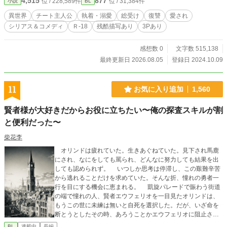
4,515
877
位 / 228,589件
位 / 31,384件
小説
BL
投稿頻度はランダムです（現在、毎日更新） お気に入り登録、感想などはお気
軽にしていただけると嬉しいです！
異世界
チート主人公
執着・溺愛
総受け
復讐
愛され
シリアス＆コメディ
Ｒ-18
残酷描写あり
3Pあり
感想数 0
文字数 515,138
最終更新日 2026.08.05
登録日 2024.10.09
11
お気に入り追加
1,560
賢者様が大好きだからお役に立ちたい〜俺の探査スキルが割
と便利だった〜
柴花李
オリンドは疲れていた。生きあぐねていた。見下され馬鹿
にされ、なにをしても罵られ、どんなに努力しても結果を出
しても認められず。 いつしか思考は停滞し、この艱難辛苦
から逃れることだけを求めていた。そんな折、憧れの勇者一
行を目にする機会に恵まれる。 凱旋パレードで賑わう街道
の端で憧れの人、賢者エウフェリオを一目見たオリンドは、
もうこの世に未練は無いと自死を選択した。だが、いざ命を
断とうとしたその時、あろうことかエウフェリオに阻止され
てしまう。しかもどういう訳だか勇者パーティに勧誘された
BL
連載中
長編