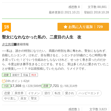
感想数 8
文字数 88,881
最終更新日 2021.10.21
登録日 2018.10.28
28
お気に入り追加
729
聖女になれなかった私の、二度目の人生 改
夕立悠理
書籍情報
──私は、誰かの特別になりたい。 両親の特別を弟に奪われ、聖女にもなれず、
自殺したシエンナ。けれど、目を開けると、シエンナが10歳のころに時間が巻
き戻っていた！どういう仕組みかしらないけれど、せっかく巻き戻ったのだか
ら、今度は好き勝手生きることにする。すると、実は多くの人に愛されていたこ
とが発覚し──！？ ※以前投稿していたものの、リメイクです。
恋愛
連載中
長編
R15
24h.ポイント
42pt
17,308
7,721
位 / 228,589件
位 / 66,314件
小説
恋愛
恋愛
異世界
イケメン
逆行
転生
愛され
ハッピーエンド
やり直し
巫女
聖女
感想数 1
文字数 3,823