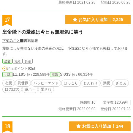
最終更新日 2021.02.28
登録日 2020.08.28
17
お気に入り追加
2,225
皇帝陛下の愛娘は今日も無邪気に笑う
下菊みこと
書籍情報
愛娘にしか興味ない冷血の皇帝のお話。 小説家になろう様でも掲載しておりま
す。
恋愛
完結
長編
24h.ポイント
92pt
11,195
5,033
位 / 228,589件
位 / 66,314件
小説
恋愛
恋愛
異世界
ハッピーエンド
ほっこり
じんわり
溺愛
ざまぁ
ほのぼの
逆ハー
愛され
感想数 16
文字数 120,994
最終更新日 2022.09.03
登録日 2022.07.28
18
お気に入り追加
144