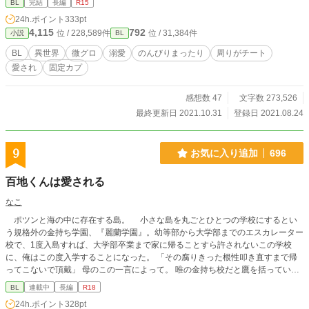
BL
完結
長編
R15
24h.ポイント
333pt
4,115
792
位 / 228,589件
位 / 31,384件
小説
BL
BL
異世界
微グロ
溺愛
のんびりまったり
周りがチート
愛され
固定カプ
感想数 47
文字数 273,526
最終更新日 2021.10.31
登録日 2021.08.24
9
お気に入り追加
696
百地くんは愛される
なこ
ポツンと海の中に存在する島。 小さな島を丸ごとひとつの学校にするとい
う規格外の金持ち学園、『麗蘭学園』。幼等部から大学部までのエスカレーター
校で、1度入島すれば、大学部卒業まで家に帰ることすら許されないこの学校
に、俺はこの度入学することになった。 「その腐りきった根性叩き直すまで帰
ってこないで頂戴」 母のこの一言によって。 唯の金持ち校だと鷹を括っていた
が、この学園、ーー何かがおかしい。 ※主人公愛され気味 ※毒舌性悪主人公受
BL
連載中
長編
R18
※この物語はフィクションです。 ※更新は、大体1-3日おきになります。もう1
24h.ポイント
328pt
つの小説「氷使いの青年と宝石の王国」と交互に更新していきますので、基本不