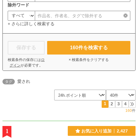
除外ワード
+ さらに詳しく検索する
保存する
160
件を検索する
検索条件の保存には
ロ
× 検索条件をクリアする
グイン
が必要です。
愛され
タグ
1
2
3
4
160
件
1
お気に入り追加
2,427