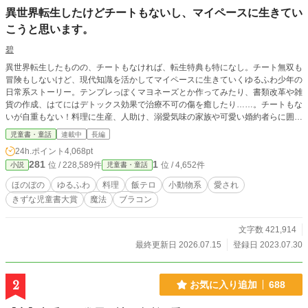
異世界転生したけどチートもないし、マイペースに生きてい
こうと思います。
碧
異世界転生したものの、チートもなければ、転生特典も特になし。チート無双も
冒険もしないけど、現代知識を活かしてマイペースに生きていくゆるふわ少年の
日常系ストーリー。テンプレっぽくマヨネーズとか作ってみたり、書類改革や雑
貨の作成、はてにはデトックス効果で治療不可の傷を癒したり……。チートもな
いが自重もない！料理に生産、人助け、溺愛気味の家族や可愛い婚約者らに囲ま
れて今日も自由に過ごします。ゆるふわ癒し系異世界ファンタジーここに開幕！
児童書・童話
連載中
長編
【第2回きずな児童書大賞・読者賞を頂戴しました】 読んでくださった皆様のお
24h.ポイント
4,068pt
かげです、ありがとうございました！
281
1
位 / 228,589件
位 / 4,652件
小説
児童書・童話
ほのぼの
ゆるふわ
料理
飯テロ
小動物系
愛され
きずな児童書大賞
魔法
ブラコン
文字数 421,914
最終更新日 2026.07.15
登録日 2023.07.30
2
お気に入り追加
688