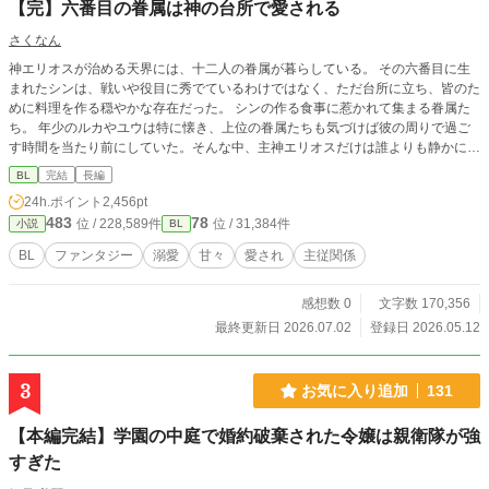
【完】六番目の眷属は神の台所で愛される
さくなん
神エリオスが治める天界には、十二人の眷属が暮らしている。 その六番目に生
まれたシンは、戦いや役目に秀でているわけではなく、ただ台所に立ち、皆のた
めに料理を作る穏やかな存在だった。 シンの作る食事に惹かれて集まる眷属た
ち。 年少のルカやユウは特に懐き、上位の眷属たちも気づけば彼の周りで過ご
す時間を当たり前にしていた。そんな中、主神エリオスだけは誰よりも静かに、
けれど確かにシンを見つめ続けていた。みんなに等しく優しい神でありながら、
BL
完結
長編
ほんの少しだけシンに甘い。ある日、天界の結界が揺らぐ事件が起きる。 その
24h.ポイント
2,456pt
異変を、シンは無意識に鎮めてしまう。それをきっかけに明かされていくのは、
483
78
位 / 228,589件
位 / 31,384件
小説
BL
「六番目」にだけ与えられた特別な役割。 シンはただ愛されていたのではな
く、天界そのものを穏やかに保つ“境目の存在”だった。眷属たちに囲まれなが
BL
ファンタジー
溺愛
甘々
愛され
主従関係
ら、少しずつ自分の力と向き合うシン。 そして、長い時を生きる神エリオス
が、なぜ最初からシンだけを少し特別に見つめていたのか。穏やかな日常の中で
感想数 0
文字数 170,356
育つ、静かな恋。 世界を支える力と、ひとつの居場所を巡る、優しいファンタ
ジーBL。
最終更新日 2026.07.02
登録日 2026.05.12
3
お気に入り追加
131
【本編完結】学園の中庭で婚約破棄された令嬢は親衛隊が強
すぎた