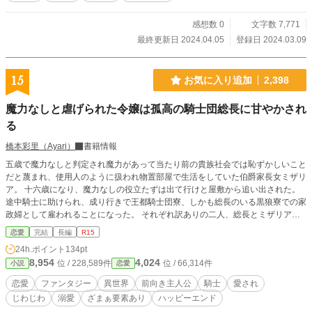
感想数 0
文字数 7,771
最終更新日 2024.04.05
登録日 2024.03.09
15
お気に入り追加
2,398
魔力なしと虐げられた令嬢は孤高の騎士団総長に甘やかされ
る
橋本彩里（Ayari）
書籍情報
五歳で魔力なしと判定され魔力があって当たり前の貴族社会では恥ずかしいこと
だと蔑まれ、使用人のように扱われ物置部屋で生活をしていた伯爵家長女ミザリ
ア。 十六歳になり、魔力なしの役立たずは出て行けと屋敷から追い出された。
途中騎士に助けられ、成り行きで王都騎士団寮、しかも総長のいる黒狼寮での家
政婦として雇われることになった。 それぞれ訳ありの二人、総長とミザリアは
周囲の助けもあってじわじわ距離が近づいていく。 命を狙われたり互いの事情
恋愛
完結
長編
R15
やそれにまつわる事件が重なり、気づけば総長に過保護なほど甘やかされ溺愛さ
24h.ポイント
134pt
れ……。 孤高で寡黙な総長のまっすぐな甘やかしに溺れないようにとミザリア
8,954
4,024
位 / 228,589件
位 / 66,314件
小説
恋愛
は今日も家政婦業に励みます！ ※Ｒ15については暴力や血の出る表現が少々含
まれますので保険としてつけています。
恋愛
ファンタジー
異世界
前向き主人公
騎士
愛され
じわじわ
溺愛
ざまぁ要素あり
ハッピーエンド