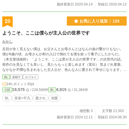
最終更新日 2020.04.14
登録日 2020.04.12
29
お気に入り追加
120
ようこそ、ここは僕らが主人公の世界です
かかし
左目が全く見えない僕は、お父さんとお母さんとはなんの血の繋がりもない。
僕が6歳の頃、お母さんが村の入口で倒れてる僕を拾って養子にしたからだ。
（本文冒頭抜粋） 「ようこそ、ここは君が主人公の世界です」の次世代の話。
前作のを見なくても良いし、見たらもっと楽しめます（宣伝） 気まぐれ更新。
なかなか不憫な生まれをした主人公が、色んな人に愛されて幸せになります。 B
がLをするまでは少し時間が掛かる予定ですので、お付き合いくださると幸いで
BL
連載中
ｼｮｰﾄｼｮｰﾄ
す。
24h.ポイント
35pt
19,575
4,815
位 / 228,589件
位 / 31,384件
小説
BL
BL
美形×平凡
愛され
溺愛
感想数 3
文字数 21,502
最終更新日 2024.12.11
登録日 2024.06.30