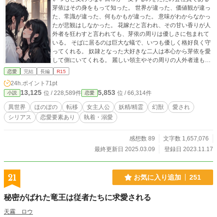
芽依はその身をもって知った。 世界が違った、価値観が違っ
た、常識が違った、何もかもが違った。 意味がわからなかっ
たが悲観はしなかった。 花嫁だと言われ、その甘い香りが人
外者を狂わすと言われても、芽依の周りは優しさに包まれて
いる。 そばに居るのは巨大な蟻で、いつも優しく格好良く守
ってくれる。 奴隷となった大好きな二人は本心から芽依を愛
して側にいてくれる。 麗しい領主やその周りの人外者達も、
話を聞いてくれる。 周りは酷く残酷な世界だけれども、芽依
恋愛
完結
長編
R15
はたまにセクハラをして齧りつきながら穏やかに心を育み生
24h.ポイント
71pt
きていく。 それはこの美しく清廉で、残酷でいておぞましい
13,125
5,853
位 / 228,589件
位 / 66,314件
小説
恋愛
御伽噺の世界の中でも慈しみ育む人外者達や異世界の人間が
芽依を育て守ってくれる。 お互いの常識や考えを擦り合わせ
異世界
ほのぼの
転移
女主人公
妖精/精霊
幻獣
愛され
歩み寄り、等価交換を基盤とした世界の中で、優しさを育て
シリアス
恋愛要素あり
執着・溺愛
て自分の居場所作りに励む。 全ては幸せな気持ちで大好きな
お酒を飲む為であり、素敵な酒のつまみを開発する日々を送
るためだ。
感想数 89
文字数 1,657,076
最終更新日 2025.03.09
登録日 2023.11.17
21
お気に入り追加
251
秘密がばれた竜王は従者たちに求愛される
天霧 ロウ