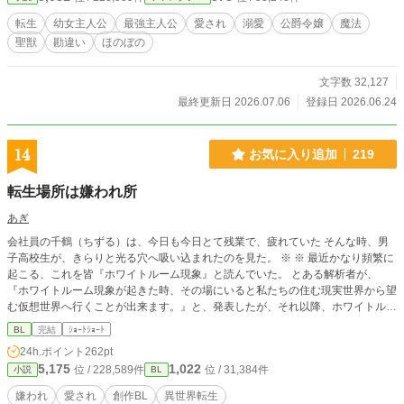
転生
幼女主人公
最強主人公
愛され
溺愛
公爵令嬢
魔法
聖獣
勘違い
ほのぼの
文字数 32,127
最終更新日 2026.07.06
登録日 2026.06.24
14
お気に入り追加
219
転生場所は嫌われ所
あぎ
会社員の千鶴（ちずる）は、今日も今日とて残業で、疲れていた そんな時、男
子高校生が、きらりと光る穴へ吸い込まれたのを見た。 ※ ※ 最近かなり頻繁に
起こる、これを皆『ホワイトルーム現象』と読んでいた。 とある解析者が、
『ホワイトルーム現象が起きた時、その場にいると私たちの住む現実世界から望
む仮想世界へ行くことが出来ます。』と、発表したが、それ以降、ホワイトルー
ム現象は起きなくなった ※ ※ そんな中、千鶴が見たのは何年も前に消息したは
BL
完結
ｼｮｰﾄｼｮｰﾄ
ずのホワイトルーム現象。可愛らしい男の子が吸い込まれていて。 彼を助けた
24h.ポイント
262pt
ら、解析者の言う通りの異世界で。 16:00更新
5,175
1,022
位 / 228,589件
位 / 31,384件
小説
BL
嫌われ
愛され
創作BL
異世界転生