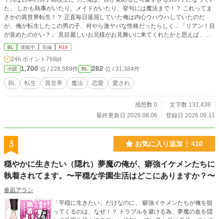
た。 しかも執事がいたり、メイドがいたり、挙句には魔法まで！？ これってま
さかの異世界転生！？ 正直毎日退屈していた俺は内心ウハウハしていたのだ
が、俺が転生したこの男の子、何やら激ヤバな性格だったらしく... 「リアン！目
が覚めたのかい？」 見目麗しいお兄様がお見舞いに来てくれたかと思えば、私
と乗馬中に×××していたら馬が暴れだして落馬してしまったから心配で... と衝撃
BL
連載中
長編
R18
の一‪言を放つお兄様。 え、もしかしなくても転生する前のこの持ち主って相当
24h.ポイント
768pt
な...いやいや、だとしてももう俺の体になったんだ！ 俺の体になった以上、この
1,700
282
位 / 228,589件
位 / 31,384件
小説
BL
体の貞操は、、守らせてもらう！！
BL
転生
異世界
魔法
恋愛
愛され
感想数 0
文字数 131,438
最終更新日 2026.08.06
登録日 2026.06.11
5
お気に入り追加
410
穏やかに生きたい（隠れ）夢魔の俺が、癖強イケメンたちに
執着されてます。〜平穏な学園生活はどこにありますか？〜
春凪アラシ
「平穏に生きたい」だけなのに、 癖強イケメンたちが俺を狙
ってくるのは、なぜ！？ トラブルを避ける為、夢魔の血を隠