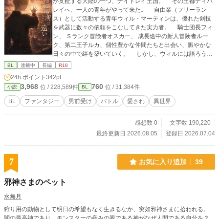
が支配する大陸の一つ、ナイトレイ王国。 その王都ディバ
レイへ、一人の青年がやって来た。 自由業（フリーラン
ス）として活動する青年ウィル・マーティンは、優れた剣技
を武器に数々の依頼をこなしてきた実力者。 騎士団長フィ
ン、 Ｓランク冒険者オスカー、 成長途中の新人冒険者ルー
ク、第二王子ルカ、個性豊かな仲間たちと出会い、賑やかな
日々の中で絆を築いていく。 しかし、ウィルには語ろうと
しない過去と果たすべき目的があった。 そして彼らは次第
BL
連載中
長編
R18
に王都を狙う闇と対峙していくこととなる 過去に囚われた
24h.ポイント
342pt
青年と、彼を取り巻く人々が紡ぐ王道バトルBLファンタジ
3,968
760
位 / 228,589件
位 / 31,384件
小説
BL
ー。 失ったものは戻らない。 それでも人は前へ進まなけ
ればならない。 彼が最後に見る景色は一体何なのか。 ――
BL
ファンタジー
男前受け
バトル
愛され
異世界
帰る場所はまだ遠い。 バトル要素多めのBLファンタジー小説
です。
感想数 0
文字数 190,220
最終更新日 2026.08.05
登録日 2026.07.04
7
お気に入り追加
39
邪神さまのペット
水無月
狩り用の動物として明日の希望もなく生きるなか、突如邪神さまに拾われる。
闇の最高神であり、モンスターの産みの親である神がなぜ人間である自分を？