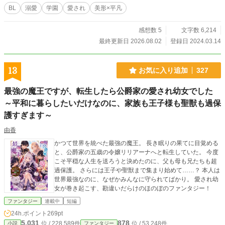
BL
溺愛
学園
愛され
美形×平凡
感想数 5
文字数 6,214
最終更新日 2026.08.02
登録日 2024.03.14
13
お気に入り追加
327
最強の魔王ですが、転生したら公爵家の愛され幼女でした
～平和に暮らしたいだけなのに、家族も王子様も聖獣も過保
護すぎます～
由香
かつて世界を統べた最強の魔王。 長き眠りの果てに目覚める
と、公爵家の五歳の令嬢リリアーナへと転生していた。 今度
こそ平穏な人生を送ろうと決めたのに、父も母も兄たちも超
過保護。 さらには王子や聖獣まで集まり始めて……？ 本人は
世界最強なのに、なぜかみんなに守られてばかり。 愛され幼
女が巻き起こす、勘違いだらけのほのぼのファンタジー！
ファンタジー
連載中
短編
24h.ポイント
269pt
5,031
878
位 / 228,589件
位 / 53,248件
小説
ファンタジー