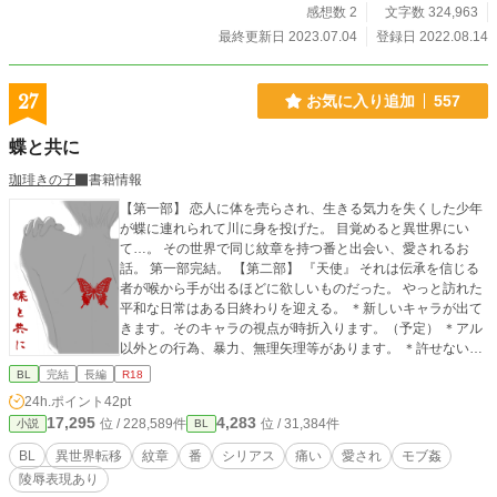
で！恥ずかしいとかじゃないから！やだ！匂い移るじゃな
感想数 2
文字数 324,963
い！ イヤー！！！！！助けてお兄ー様！
最終更新日 2023.07.04
登録日 2022.08.14
27
お気に入り追加
557
蝶と共に
珈琲きの子
書籍情報
【第一部】 恋人に体を売らされ、生きる気力を失くした少年
が蝶に連れられて川に身を投げた。 目覚めると異世界にい
て…。 その世界で同じ紋章を持つ番と出会い、愛されるお
話。 第一部完結。 【第二部】 『天使』 それは伝承を信じる
者が喉から手が出るほどに欲しいものだった。 やっと訪れた
平和な日常はある日終わりを迎える。 ＊新しいキャラが出て
きます。そのキャラの視点が時折入ります。（予定） ＊アル
以外との行為、暴力、無理矢理等があります。 ＊許せないと
いう方は、第一部で完だと思って頂けると幸いです。
BL
完結
長編
R18
24h.ポイント
42pt
17,295
4,283
位 / 228,589件
位 / 31,384件
小説
BL
BL
異世界転移
紋章
番
シリアス
痛い
愛され
モブ姦
陵辱表現あり