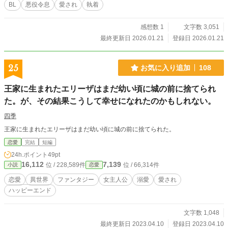
BL
悪役令息
愛され
執着
感想数 1
文字数 3,051
最終更新日 2026.01.21
登録日 2026.01.21
25
お気に入り追加
108
王家に生まれたエリーザはまだ幼い頃に城の前に捨てられ
た。が、その結果こうして幸せになれたのかもしれない。
四季
王家に生まれたエリーザはまだ幼い頃に城の前に捨てられた。
恋愛
完結
短編
24h.ポイント
49pt
16,112
7,139
位 / 228,589件
位 / 66,314件
小説
恋愛
恋愛
異世界
ファンタジー
女主人公
溺愛
愛され
ハッピーエンド
文字数 1,048
最終更新日 2023.04.10
登録日 2023.04.10