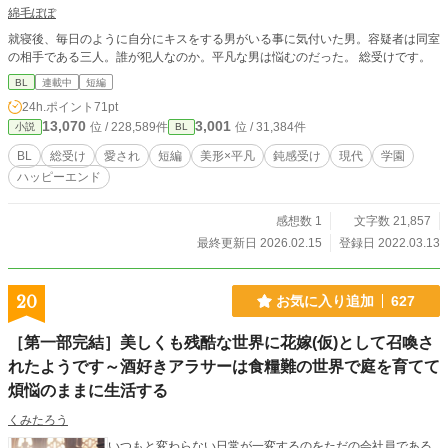
綿毛ぽぽ
就寝後、毎日のように自分にキスをする男がいる事に気付いた男。容疑者は同室
の相手である三人。誰が犯人なのか。平凡な男は悩むのだった。 総受けです。
BL
連載中
短編
24h.ポイント
71pt
13,070
3,001
位 / 228,589件
位 / 31,384件
小説
BL
BL
総受け
愛され
短編
美形×平凡
鈍感受け
現代
学園
ハッピーエンド
感想数 1
文字数 21,857
最終更新日 2026.02.15
登録日 2022.03.13
20
お気に入り追加
627
［第一部完結］美しくも残酷な世界に花嫁(仮)として召喚さ
れたようです～酒好きアラサーは食糧難の世界で庭を育てて
煩悩のままに生活する
くみたろう
いつもと変わらない日常が一変するのをただの会社員である