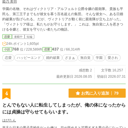
姫乃 美羽
学園の名物、それはヴィクトリア・アルフェルト公爵令嬢の親衛隊。 貴族も平
民も、第三王子までもが彼女を慕う百名超えの集団。 そんな彼女へ、ある日婚
約破棄が告げられる。 だが、ヴィクトリアが動く前に親衛隊が立ち上がった。
「ヴィクトリア様は、私たちがお守りします。」 これは、無自覚に人を惹きつ
ける令嬢と、彼女を守りたい者たちの物語。
恋愛
連載中
短編
24h.ポイント
1,605pt
768
437
位 / 228,589件
位 / 66,314件
小説
恋愛
恋愛
ハッピーエンド
婚約破棄
ざまぁ
無自覚
学園
愛され
感想数 2
文字数 16,257
最終更新日 2026.08.05
登録日 2026.07.31
4
お気に入り追加
79
とんでもない人に転生してしまったが、俺の体になったから
には貞操は守らせてもらいます。
はぴたん
平凡な日本の男子高校生だった俺は、目が覚めると可愛すぎる男の子になってい