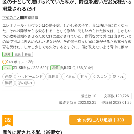
妾の子として虐げられていた私が、爵位を継いだお兄様から
溺愛されるだけ
下菊みこと
書籍情報
エレオノール・セヴランは公爵令嬢。しかし妾の子で、母は幼い頃に亡くなっ
た。それ以降誰からも愛されることなく別邸に閉じ込められた彼女は、しかしい
つか政略結婚をさせるためだけに生かされていた。病弱なので外には出さないと
の嘘で別邸に押込められた彼女だが、その間当然良い家に嫁がせるため充分な教
育を受けた。しかし少しでも失敗するとすぐに、傷が見えないよう背中に鞭や杖
が飛んでくる。恐怖しかなかった。また、母に似て可愛らしい顔立ちだったため
恋愛
完結
長編
見た目も磨き上げられた。だが、ちょっとでも家庭教師が付けた傷以外に傷が出
24h.ポイント
28pt
来ると罵倒される。苦痛だった。 そんな中で、セヴラン公爵が亡くなった。幼
21,859
9,523
位 / 228,589件
位 / 66,314件
小説
恋愛
い頃に可愛がってくれた兄が爵位を継いだらしい。あの兄は、自分のことを覚え
ていてくれるだろうか。一目でいいから、政略結婚でここから離れる前に会いた
恋愛
ハッピーエンド
異世界
ざまぁ
甘々
シスコン
愛され
い。あの頃妾の子であった自分を可愛がってくれたことを感謝していると伝えた
溺愛
ほのぼの
い。そう願っていたエレオノールに、いつも虐めてくるメイドが顔色を悪くしな
がら言った。 「お兄様がお呼びです」 ここから、エレオノールの物語は始ま
る。これは、本来なら恵まれた生まれのはずなのにかなり不遇な少女が、今度こ
感想数 10
文字数 120,726
そ周囲の人々に恵まれて幸せを掴むお話。または、そんな彼女を溺愛する周囲の
最終更新日 2023.02.21
登録日 2023.01.29
人々のお話。 小説家になろう様でも投稿しています。
32
お気に入り追加
333
魔族に愛される私（※聖女）