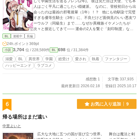
して学園生活を送るフレン(2年)。 彼は見た目は天使、でも本
人はごく平凡に過ごしたい穏健派。 なのに、登校初日から出
会ったのは最凶の邪竜後輩（1年）！？ 他にも幼馴染で完璧
すぎる優等生騎士（3年）に、不良だけど面倒見のいい悪友ワ
ーウルフ（同級生）まで……なぜか異種族イケメンたちが
次々と接近してきて―― 運命の2人を繋ぐ「刻印制度」なん
て知らない！ 恋愛感情もまだわからない！ それでも、騒が
BL
連載中
長編
しい日々の中で、少しずつ何かが変わっていく。 個性バラバ
24h.ポイント
369pt
ラな異種族イケメンたちに囲まれて、フレンの学園生活は今
3,704
698
位 / 228,589件
位 / 31,384件
小説
BL
日も波乱の予感！？ 甘くて可笑しい、そして時々執着も見
え隠れする 愛され体質な主人公の青春ファンタジー学園BLラ
溺愛
BL
異世界
学園
総受け
愛され
執着
ファンタジー
ブコメディ！ 月、水、金、日曜日更新予定！(番外編は更新と
ハッピーエンド
ラブコメ
は別枠で不定期更新) 基本的にフレン視点、他キャラ視点の話
はside〇〇って表記にしてます！
感想数 1
文字数 337,935
最終更新日 2026.02.18
登録日 2025.10.17
6
お気に入り追加
9
帰る場所はまだ遠い
中里よいと
広大な大地に五つの国が並び立つ世界。 舞台は魔法と剣