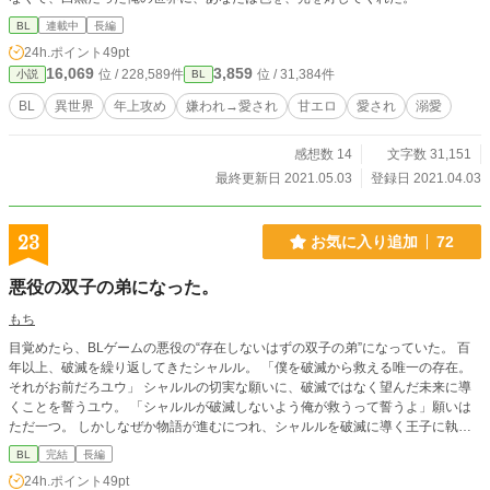
BL
連載中
長編
24h.ポイント
49pt
16,069
3,859
位 / 228,589件
位 / 31,384件
小説
BL
BL
異世界
年上攻め
嫌われ→愛され
甘エロ
愛され
溺愛
感想数 14
文字数 31,151
最終更新日 2021.05.03
登録日 2021.04.03
23
お気に入り追加
72
悪役の双子の弟になった。
もち
目覚めたら、BLゲームの悪役の“存在しないはずの双子の弟”になっていた。 百
年以上、破滅を繰り返してきたシャルル。 「僕を破滅から救える唯一の存在。
それがお前だろユウ」 シャルルの切実な願いに、破滅ではなく望んだ未来に導
くことを誓うユウ。 「シャルルが破滅しないよう俺が救うって誓うよ」願いは
ただ一つ。 しかしなぜか物語が進むにつれ、シャルルを破滅に導く王子に執着
されてしまうユウ。そして初めて知った好意にシャルルもユウに執着していく。
BL
完結
長編
24h.ポイント
49pt