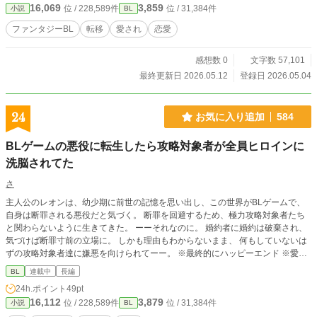
16,069
3,859
位 / 228,589件
位 / 31,384件
小説
BL
ファンタジーBL
転移
愛され
恋愛
感想数 0
文字数 57,101
最終更新日 2026.05.12
登録日 2026.05.04
24
お気に入り追加
584
BLゲームの悪役に転生したら攻略対象者が全員ヒロインに
洗脳されてた
さ
主人公のレオンは、幼少期に前世の記憶を思い出し、この世界がBLゲームで、
自身は断罪される悪役だと気づく。 断罪を回避するため、極力攻略対象者たち
と関わらないように生きてきた。 ーーそれなのに。 婚約者に婚約は破棄され、
気づけば断罪寸前の立場に。 しかも理由もわからないまま、 何もしていないは
ずの攻略対象者達に嫌悪を向けられてーー。 ※最終的にハッピーエンド ※愛さ
れ悪役令息
BL
連載中
長編
24h.ポイント
49pt
16,112
3,879
位 / 228,589件
位 / 31,384件
小説
BL