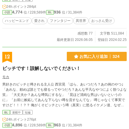
のだった。 これまでの人生で身も心も希望も何もかもを萎
24h.ポイント
284pt
縮させていたオリンドの、新しく楽しい冒険が始まる。 ※
4,774
936
位 / 228,589件
位 / 31,384件
小説
BL
年齢指定表現は「賢者様が大好きだからお役に立ちたい〜大
人の時間を探査版〜」にて一部抜粋形式で投稿しています
ハッピーエンド
愛され
ファンタジー
異世界
おっさん受け
感想数 77
文字数 511,084
最終更新日 2026.06.05
登録日 2024.02.25
12
お気に入り追加
324
ビッチです！誤解しないでください！
モカ
男好きのビッチと噂される主人公 西宮晃 「ほら、あいつだろ？あの例のやつ｣
「あれな、頼めば誰とでも寝るってやつだろ？あんな平凡なやつによく勃つよな
笑」 「大丈夫か？あんな噂気にするな」 「晃ほど清純な男はいないというの
に」 「お前に嫉妬してあんな下らない噂を流すなんてな」 噂じゃなくて事実で
すけど！！！？？ 俺がくそビッチという噂（真実）に怒るイケメン達、なぜか
噂を流して俺を貶めてると勘違いされてる転校生…… 魔性の男で申し訳ない笑
BL
連載中
短編
めちゃくちゃスロー更新になりますが、完結させたいと思っているので、気長に
24h.ポイント
276pt
お待ちいただけると嬉しいです！
4,896
963
位 / 228,589件
位 / 31,384件
小説
BL