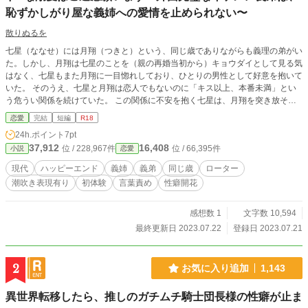
恥ずかしがり屋な義姉への愛情を止められない〜
散りぬるを
七星（ななせ）には月翔（つきと）という、同じ歳でありながらも義理の弟がい
た。しかし、月翔は七星のことを（親の再婚当初から）キョウダイとして見る気
はなく、七星もまた月翔に一目惚れしており、ひとりの男性として好意を抱いて
いた。 そのうえ、七星と月翔は恋人でもないのに「キス以上、本番未満」とい
う危うい関係を続けていた。 この関係に不安を抱く七星は、月翔を突き放そう
とする。しかし、月翔は七星を逃す気はないらしく、親の目がないことを良いこ
恋愛
完結
短編
R18
とにグイグイ迫ってきて？！ 「俺がどれだけ七星を想っているか、伝えさせ
24h.ポイント
7pt
て」 イヤイヤしながらも、ドSなヒーローの溺愛にハマっちゃう恥ずかしがり屋
37,912
16,408
位 / 228,967件
位 / 66,395件
小説
恋愛
なヒロインの姫初め。 ※ムーンライトノベルズからの転載です。
現代
ハッピーエンド
義姉
義弟
同じ歳
ローター
潮吹き表現有り
初体験
言葉責め
性癖開花
感想数 1
文字数 10,594
最終更新日 2023.07.22
登録日 2023.07.21
2
お気に入り追加
1,143
異世界転移したら、推しのガチムチ騎士団長様の性癖が止ま