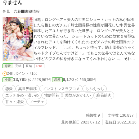
りません
冬見 六花
書籍情報
旧題：ロングヘア＝美人の世界にショートカットの私が転移
したら推しのガチムチ騎士団長様の性癖が開花した件 異世界
転移したアユミが行き着いた世界は、ロングヘアが美人とさ
れている世界だった。 ショートカットのために醜女＆珍獣扱
いされたアユミを助けてくれたのはガチムチの騎士団長のウ
ィルフレッド。 「…え、ちょっと待って。騎士団長めちゃく
ちゃドタイプなんですけど！」 でもこの世界ではとんでもな
いほどのブスの私を好きになってくれるわけない…。 それな
らイケメン騎士団長様の推し活に専念しますか！ ―――――
恋愛
完結
長編
R18
【筋肉フェチの推し活充女アユミ × アユミが現れて突如と
24h.ポイント
71pt
して自分の性癖が目覚めてしまったガチムチ騎士団長様】 そ
13,795
6,170
位 / 228,967件
位 / 66,395件
小説
恋愛
んな２人の山なし谷なしイチャイチャエッチラブコメ。 ●ム
ーンライトノベルズで掲載していたものをより糖度高めに改
恋愛
異世界転移
ノンストレスラブコメ
らぶえっち
稿してます。 ●11/6本編完結しました。番外編はゆっくり投
エッチ多め・濃いめ
性癖開花
美醜がおかしい
絶倫筋肉
稿します。 ●11/12番外編もすべて完結しました！ ●ノーチェ
甘々・溺愛
ノーチェ
ブックス様より書籍化します！
感想数 9
文字数 136,837
最終更新日 2023.07.12
登録日 2022.10.26