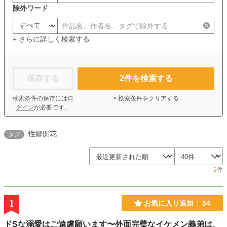
除外ワード
+ さらに詳しく検索する
保存する
2
件を検索する
検索条件の保存には
ロ
× 検索条件をクリアする
グイン
が必要です。
性癖開花
タグ
2
件
1
お気に入り追加
54
ドSな溺愛はご遠慮願います〜外面完璧なイケメン義弟は、