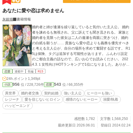
あなたに愛や恋は求めません
灰銀猫
書籍情報
婚約者と姉が逢瀬を繰り返していると気付いた主人公。 婚約
者を諫めるも無視され、父に訴えても聞き流される。 家族と
婚約者を見限った彼女は二人の逢瀬を両親に突きつけ、婚約
の白紙を願うが…… 貴族なら愛や恋よりも義務を優先すべき
と考える主人公が、自分の場所を求めて奮闘する話です。 R1
5は保険、タグは追加する可能性があります。 ふんわり設定
のご都合主義の話なので、広いお心でお読みください。 202
4.3.１女性向けHOTランキングで1位になりました。ありがと
うございます。 2024年アクセスランキング2位。 2025年ア
恋愛
連載中
長編
R15
クセスランキング18位 2025.12『ピッコマ BEST OF 2025』
24h.ポイント
1,349pt
のノベル新作TOP30で6位にランクイン。 2026.2『次にくる
956
543
位 / 228,726件
位 / 66,355件
小説
恋愛
ライトノベル2025』で女性読者投票４位、50代以上読者投票
5位。 2026.3.6 本編完結しました。
異世界
婚約者交換
契約結婚
強い主人公
ヒーローも強い
レジーナ
愛を信じないヒロイン
感情のないヒーロー
溺愛/執着
ハッピーエンド
感想数 1,782
文字数 1,568,250
最終更新日 2026.06.01
登録日 2024.02.24