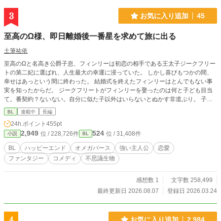
3
お気に入り追加
45
至高のΩ様、即日離婚後一番星を求めて旅に出る
土筆祐依
至高のΩと名高き公爵子息、フィンリーは初恋の相手である王太子ジークフリー
トの第二妃に選ばれ、人生最大の幸運に浸っていた。 しかし喜びもつかの間、
幸せはあっという間に終わった。 結婚式を終えたフィンリーはとんでもない事
実を知ったからだ。 ジークフリートがフィンリーを娶ったのは何と子ども目当
て。番契約？ないない。自分に似た子以外はいらないとぬかす非道ぶり。 子ど
もが出来ない正妻のために仕組んだ愛のない結婚だった。 ジークフリートは第
BL
連載中
長編
二妃として迎えたフィンリーの名前すら知らず、馬鹿なΩと嘲笑った。 事実を知
24h.ポイント
455pt
ったフィンリーの心に湧き上がったのは激しい怒りと恨み。 ブチ切れた結果、
2,949
524
位 / 228,726件
位 / 31,408件
小説
BL
フィンリーは暴れて逃走した。 積み上げた罪状は傷害、窃盗、不敬罪並びに殺
人未遂！ 捕まるのはごめんとフィンリーは世界を放浪し、安住の地を求めると
BL
ハッピーエンド
オメガバース
強い主人公
恋愛
同時に出会った男達とのロマンスを楽しむのであった。 コンセプトは全年齢が
ファンタジー
コメディ
不思議生物
楽しめるBLオメガバースです。よって大人のシーンはありません！悪しから
ず。
感想数 1
文字数 258,499
最終更新日 2026.08.07
登録日 2026.03.24
4
お気に入り追加
2,984