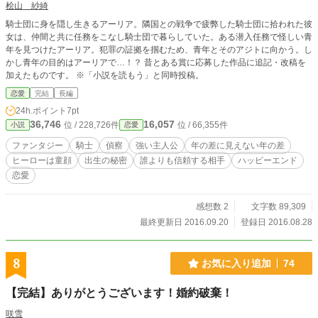
桧山 紗綺
騎士団に身を隠し生きるアーリア。隣国との戦争で疲弊した騎士団に拾われた彼
女は、仲間と共に任務をこなし騎士団で暮らしていた。ある潜入任務で怪しい青
年を見つけたアーリア。犯罪の証拠を掴むため、青年とそのアジトに向かう。し
かし青年の目的はアーリアで…！？ 昔とある賞に応募した作品に追記・改稿を
加えたものです。 ※「小説を読もう」と同時投稿。
恋愛
完結
長編
24h.ポイント
7pt
36,746
16,057
位 / 228,726件
位 / 66,355件
小説
恋愛
ファンタジー
騎士
偵察
強い主人公
年の差に見えない年の差
ヒーローは童顔
出生の秘密
誰よりも信頼する相手
ハッピーエンド
恋愛
感想数 2
文字数 89,309
最終更新日 2016.09.20
登録日 2016.08.28
8
お気に入り追加
74
【完結】ありがとうございます！婚約破棄！
咲雪