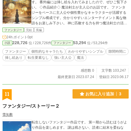
す。 番外編には挿し絵を入れてみましたので、ぜひご覧下さ
い。 ◇作品紹介◇ 魔法剣士が主人公のお話です。 ファンタ
ジーをベースに主人公や個性豊かなキャラクターが活躍する
シンプル構成です。分かりやすいエンターテイメント風な物
語をお楽しみ下さい。 神に匹敵する力を持つ魔法剣士の活躍
にご期待下さい。 (内容紹介の詳細はお手数ですが第一期をご
ファンタジー
完結
長編
覧下さい) ※誤字脱字は可能な限りチェックしており不備は修
24h.ポイント
0pt
正いたします。修正により本編内容が変更することはござい
228,726
53,294
位 / 228,726件
位 / 53,294件
小説
ファンタジー
ません 表紙:イラストAC yumazi様より
ファンタジー
個性的なキャラたち
わかりやすいシンプル
隙間時間に
挿し絵あり
転生要素なし
強い主人公
魔法
感想数 0
文字数 103,247
最終更新日 2023.07.24
登録日 2023.06.17
11
お気に入り追加
3
ファンタジー/ストーリー２
雪矢酢
転生しないファンタジー作品です。 第一期から読むほうがよ
り作品を楽しめます。 謎は残さない、読者に結末を委ねな