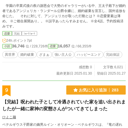
学園の卒業式後の夜の謝恩会で大勢のギャラリーがいる中、王太子殿下が婚約
者であるアンジェリカ・ランダール公爵令嬢に、婚約破棄を宣言し、国外追放を
命じた。 それに対して、アンジェリカが取った行動とは？ ※恋愛要素は薄
め。 ※ご都合展開あり。。 ※誤字あったらすみません。 ※全4話。予約投稿済
みです。
恋愛
完結
ｼｮｰﾄｼｮｰﾄ
24h.ポイント
7pt
36,746
16,057
位 / 228,726件
位 / 66,355件
小説
恋愛
異世界
婚約破棄
ざまぁ
強い主人公
ハッピーエンド
完結保証
感想数 0
文字数 6,021
最終更新日 2025.01.30
登録日 2025.01.27
9
お気に入り追加
283
【完結】呪われた子として冷遇されていた家を追い出されま
したが一緒に家神の変態さんがついてきてしまった
ひよこ麺
ベテルギウス子爵家の嫡男ルイン・オリオーン・ベテルギウスは、『竜の遅れ