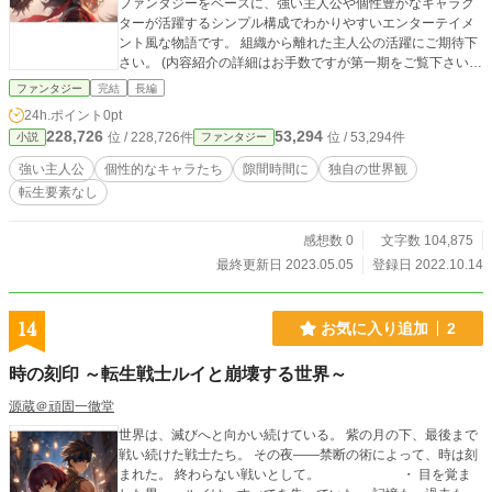
ファンタジーをベースに、強い主人公や個性豊かなキャラク
ターが活躍するシンプル構成でわかりやすいエンターテイメ
ント風な物語です。 組織から離れた主人公の活躍にご期待下
さい。 (内容紹介の詳細はお手数ですが第一期をご覧下さい)
※誤字脱字は可能な限りチェックしており不備は修正いたし
ファンタジー
完結
長編
ます。修正により本編内容が変更することはございません。
24h.ポイント
0pt
表紙:イラストAC arayashiki様より
228,726
53,294
位 / 228,726件
位 / 53,294件
小説
ファンタジー
強い主人公
個性的なキャラたち
隙間時間に
独自の世界観
転生要素なし
感想数 0
文字数 104,875
最終更新日 2023.05.05
登録日 2022.10.14
14
お気に入り追加
2
時の刻印 ～転生戦士ルイと崩壊する世界～
源蔵＠頑固一徹堂
世界は、滅びへと向かい続けている。 紫の月の下、最後まで
戦い続けた戦士たち。 その夜――禁断の術によって、時は刻
まれた。 終わらない戦いとして。 ・ 目を覚ま