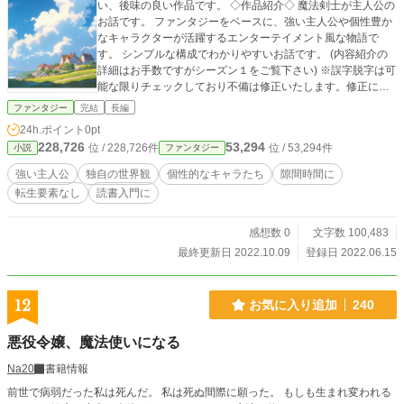
い、後味の良い作品です。 ◇作品紹介◇ 魔法剣士が主人公の
お話です。 ファンタジーをベースに、強い主人公や個性豊か
なキャラクターが活躍するエンターテイメント風な物語で
す。 シンプルな構成でわかりやすいお話です。 (内容紹介の
詳細はお手数ですがシーズン１をご覧下さい) ※誤字脱字は可
能な限りチェックしており不備は修正いたします。修正によ
り本編内容が変更することはございません。 表紙:イラストA
ファンタジー
完結
長編
C ガジャマル様より
24h.ポイント
0pt
228,726
53,294
位 / 228,726件
位 / 53,294件
小説
ファンタジー
強い主人公
独自の世界観
個性的なキャラたち
隙間時間に
転生要素なし
読書入門に
感想数 0
文字数 100,483
最終更新日 2022.10.09
登録日 2022.06.15
12
お気に入り追加
240
悪役令嬢、魔法使いになる
Na20
書籍情報
前世で病弱だった私は死んだ。 私は死ぬ間際に願った。 もしも生まれ変われる