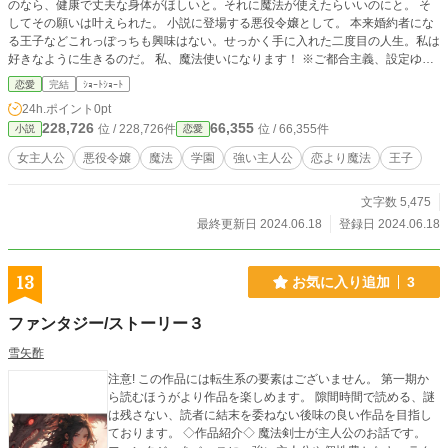
のなら、健康で丈夫な身体がほしいと。それに魔法が使えたらいいのにと。 そ
してその願いは叶えられた。 小説に登場する悪役令嬢として。 本来婚約者にな
る王子などこれっぽっちも興味はない。せっかく手に入れた二度目の人生。私は
好きなように生きるのだ。 私、魔法使いになります！ ※ご都合主義、設定ゆる
いです ※小説家になろう様にも掲載しています
恋愛
完結
ｼｮｰﾄｼｮｰﾄ
24h.ポイント
0pt
228,726
66,355
位 / 228,726件
位 / 66,355件
小説
恋愛
女主人公
悪役令嬢
魔法
学園
強い主人公
恋より魔法
王子
文字数 5,475
最終更新日 2024.06.18
登録日 2024.06.18
13
お気に入り追加
3
ファンタジー/ストーリー３
雪矢酢
注意! この作品には転生系の要素はございません。 第一期か
ら読むほうがより作品を楽しめます。 隙間時間で読める、謎
は残さない、読者に結末を委ねない後味の良い作品を目指し
ております。 ◇作品紹介◇ 魔法剣士が主人公のお話です。