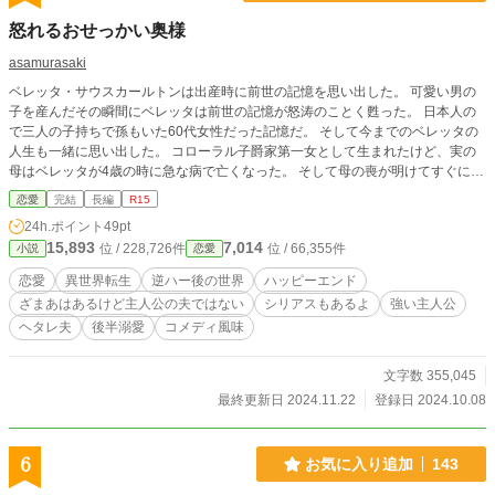
怒れるおせっかい奥様
asamurasaki
ベレッタ・サウスカールトンは出産時に前世の記憶を思い出した。 可愛い男の
子を産んだその瞬間にベレッタは前世の記憶が怒涛のことく甦った。 日本人の
で三人の子持ちで孫もいた60代女性だった記憶だ。 そして今までのベレッタの
人生も一緒に思い出した。 コローラル子爵家第一女として生まれたけど、実の
母はベレッタが4歳の時に急な病で亡くなった。 そして母の喪が明けてすぐに父
が愛人とその子を連れて帰ってきた。 それからベレッタは継母と同い年の義妹
恋愛
完結
長編
R15
に虐げられてきた。 父も一緒になって虐げてくるクズ。 そしてベレッタは18歳
24h.ポイント
49pt
でこの国の貴族なら通うことが義務付けられてるアカデミーを卒業してすぐに父
15,893
7,014
位 / 228,726件
位 / 66,355件
小説
恋愛
の持ってきた縁談で結婚して厄介払いされた。 相手はフィンレル・サウスカー
ルトン侯爵22歳。 子爵令嬢か侯爵と結婚なんて…恵まれているはずがない！ あ
恋愛
異世界転生
逆ハー後の世界
ハッピーエンド
のクズが持ってきた縁談だ、資金援助を条件に訳あり侯爵に嫁がされた。 その
ざまあはあるけど主人公の夫ではない
シリアスもあるよ
強い主人公
ベレッタは結婚してからも侯爵家で夫には見向きもされず、使用人には冷遇され
ヘタレ夫
後半溺愛
コメディ風味
ている。 白い結婚でなかったのは侯爵がどうしても後継ぎを必要としていたか
らだ。 良かったのか悪かったのか、初夜のたったの一度でベレッタは妊娠して
子を生んだ。 前世60代だった私が転生して19歳の少女になった訳よね？ ゲーム
文字数 355,045
の世界に転生ってやつかしら？でも私の20代後半の娘は恋愛ゲームやそういう
最終更新日 2024.11.22
登録日 2024.10.08
異世界転生とかの小説が好きで私によく話していたけど、私はあまり知らないか
ら娘が話してたことしかわからないから、当然どこの世界なのかわからないの
よ。 どうして転生したのが私だったのかしら？ でもそんなこと言ってる場合じ
6
お気に入り追加
143
ゃないわ！ あの私に無関心な夫とよく似ている息子とはいえ、私がお腹を痛め
て生んだ愛しい我が子よ！ 子供がいないなら離縁して平民になり生きていって