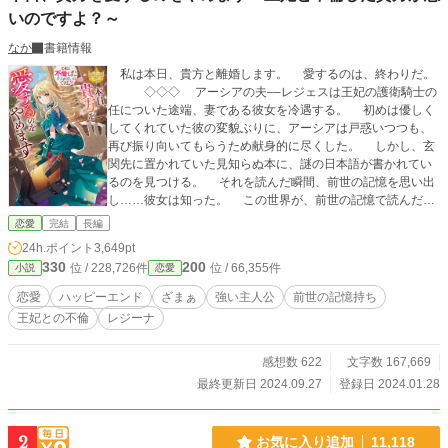
いのですよ？～
なか
書籍情報
私は本日、貴方と離婚します。 愛するのは、終わりだ。
◇◇◇ アーシアの夫––レジェスは王妃の護衛騎士の
任についた途端、妻である彼女を冷遇する。 初めは優しく
してくれていた彼の変貌ぶりに、アーシアは戸惑いつつも、
再び振り向いてもらうため献身的に尽くした。 しかし、玄
関先に置かれていた見知らぬ本に、謎の日本語が書かれてい
るのを見つける。 それを読んだ瞬間、前世の記憶を思い出
し……彼女は知った。 この世界が、前世の記憶で読んだ小
説であること。 レジェスとの結婚は、彼が愛する王妃と
恋愛
完結
長編
密通を交わすためのものであり……アーシアは王妃暗殺を目
24h.ポイント
3,649pt
論んだ悪女というキャラで、このままでは断罪される宿命に
330
200
位 / 228,726件
位 / 66,355件
小説
恋愛
あると。 全てを思い出したアーシアは覚悟を決める。
彼と離婚するため三年間の準備を整えて、断罪の未来から
恋愛
ハッピーエンド
ざまぁ
強い主人公
前世の記憶持ち
逃れてみせると…… この物語は、彼女の決意から三年が経
王妃との不倫
レジーナ
ち。 離婚する日から始まっていく 戻ってこいと言われて
も、彼女に戻る気はなかった。 ◇◇◇ 設定は甘めです。
読んでくださると嬉しいです。
感想数 622
文字数 167,669
最終更新日 2024.09.27
登録日 2024.01.28
2
お気に入り追加
11,118