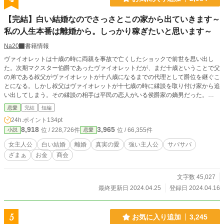
【完結】白い結婚なのでさっさとこの家から出ていきます～
私の人生本番は離婚から。しっかり稼ぎたいと思います～
Na20
書籍情報
ヴァイオレットは十歳の時に両親を事故で亡くしたショックで前世を思い出し
た。次期マクスター伯爵であったヴァイオレットだが、まだ十歳ということで父
の弟である叔父がヴァイオレットが十八歳になるまでの代理として爵位を継ぐこ
とになる。しかし叔父はヴァイオレットが十七歳の時に縁談を取り付け家から追
い出してしまう。その縁談の相手は平民の恋人がいる侯爵家の嫡男だった。
「俺はお前を愛することはない！」 初夜にそう宣言した旦那様にヴァイオレッ
恋愛
完結
短編
トは思った。 （この家も長くはもたないわね） 貴族同士の結婚は簡単には離婚
24h.ポイント
134pt
することができない。だけど離婚できる方法はもちろんある。それが三年の白い
8,918
3,965
位 / 228,726件
位 / 66,355件
小説
恋愛
結婚だ。 ヴァイオレットは結婚初日に白い結婚でさっさと離婚し、この家から
出ていくと決めたのだった。 6話と7話の間が抜けてしまいました… 7＊として
女主人公
白い結婚
離婚
真実の愛
強い主人公
サバサバ
投稿しましたのでよろしければご覧ください！
ざまぁ
お金
商会
文字数 45,027
最終更新日 2024.04.25
登録日 2024.04.16
5
お気に入り追加
3,245