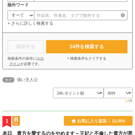
除外ワード
+ さらに詳しく検索する
保存する
14
件を検索する
検索条件の保存には
ロ
× 検索条件をクリアする
グイン
が必要です。
強い主人公
タグ
14
件
1
お気に入り追加
12,054
本日、貴方を愛するのをやめます～王妃と不倫した貴方が悪