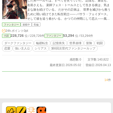
した男――ルイは、すべてを失っていた。 記憶も、過去も、
名前さえも。 楽師フェス・トールスとして生きる彼は、気ま
まな旅を続けている。 だがその正体は、 世界を滅びから救う
ために戦い続けてきた転生戦士―― バサラ・フェイダース。
そして彼を追う者がいる。 かつての仲間にして恋人――風の
巫女フィー（サラサ）。 彼女だけが知っている。 彼が何度も
ファンタジー
連載中
長編
死に、何度も戦い続けてきた存在であることを。 記憶を失い
24h.ポイント
0pt
ながらも、戦いの中で覚醒していくルイ。 だが彼の目的は、
228,726
53,294
位 / 228,726件
位 / 53,294件
小説
ファンタジー
世界ではない。 「俺の目的はサラサだ。それ以外はどうでも
いい」 世界を救うか、ただ一人を選ぶか。 繰り返される滅び
ダークファンタジー
輪廻転生
記憶喪失
世界崩壊
冒険
戦闘
の中で、選び続ける戦士の物語。
恋愛
強い主人公
シリアス
第6回次世代ファンタジーカップ
感想数 0
文字数 140,822
最終更新日 2026.05.02
登録日 2026.04.13
14
件