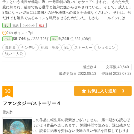
子』という成長が極端に遅い一族独特の呪いにかかって生まれた。 そのため父
親に疎まれ、後妻である継母と義弟に嫌がらせをされていた。 そして、成人し1
8歳になった翌日には隣国との紛争地域への出兵を余儀なくされた。 それは、形
だけでも嫡男であるルインを戦死させるためだった、しかし…… ルインには変
態ストーカーもとい家神であるレイ様が幼い日から視えていた。 規格外の力を
BL
完結
ｼｮｰﾄｼｮｰﾄ
R18
持つレイ様は小さな男の子が好きなことを除けば……いや、その部分のせいでど
24h.ポイント
7pt
変態の名をほしいままにしている気もするが超強い神様であることにはかわりな
36,746
9,749
位 / 228,726件
位 / 31,408件
小説
BL
く、うっかり家からついてきてしまった。 変態守護神の力添えと戦場で出会っ
た戦友のレジスとふたりで、次々とてがらをあげていくルイン。 気づいたら国
異世界
ヤンデレ
執着・溺愛
BL
ストーカー
ショタコン
の英雄とまで言われるようになっていき、さらに敵国のはずの隣国の王太子がル
強い主人公
インに婚約を申し込んできて…… ※サクっとドッカンって感じで読める作品の
予定です。戦いの描写があるため少し血なまぐさいかもしれません。 また、シ
ョタコンの変態が元気に動き回りますので、苦手な方はご注意を。 エッチなシ
感想数 4
文字数 40,640
ーンは後半予定。
最終更新日 2022.08.13
登録日 2022.07.23
10
お気に入り追加
3
ファンタジー/ストーリー４
雪矢酢
この作品に転生系の要素はございません。 第一期から読むほ
うがより作品を楽しめます。 隙間時間で読める、謎は残さな
い、読者に結末を委ねない後味の良い作品を目指しておりま