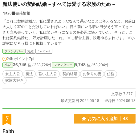
魔法使いの契約結婚～すべては愛する家族のため～
もいいけど、子供がいるなら話は別。 私は自分の息子の為、そして私の為に離
縁などしないわ！ 無関心夫なんて宛にせず私が息子を立派な侯爵になるように
Na20
書籍情報
してみせるわ！ 前世60代女性だった孫にばぁばと言われていたベレッタが立ち
上がる！ 無関心夫の愛なんて求めてないけど夫にも事情があり夫にはガツンガ
「これは契約結婚だ。私に愛されようだなんて愚かなことは考えるなよ。お前は
ツン言葉で責めて凹ませますが、夫へのざまあはありません。 他の人たちのざ
大人しく家のことだけしていればいい」 目の前にいる若い男がそう言ってさっ
まあはアリ。 ユルユル設定です。 ご了承下さい。
さと立ち去っていく。私は笑いそうになるのを必死に堪えていた。 そうだ。こ
れは契約結婚だ。 私が計画した、ね。 ※ご都合主義、設定ゆるふわです。 ※小
説家になろう様にも掲載しています
ファンタジー
完結
ｼｮｰﾄｼｮｰﾄ
24h.ポイント
7pt
36,746
5,748
位 / 228,726件
位 / 53,294件
小説
ファンタジー
女主人公
魔法
強い主人公
契約結婚
お飾りの妻
任務
家族大好き
文字数 7,377
最終更新日 2024.06.18
登録日 2024.06.18
7
お気に入り追加
48
Faith