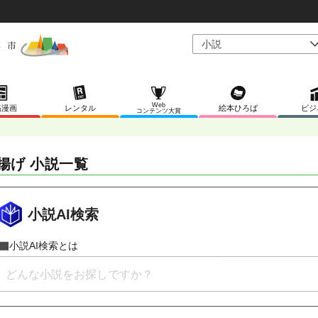
Web
稿漫画
レンタル
絵本ひろば
ビジ
コンテンツ大賞
揚げ 小説一覧
小説AI検索
小説AI検索とは