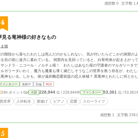
感想数 0
文字数 1,
4
夢見る竜神様の好きなもの
こま猫
駅の階段から落ちたわたしは死んだのかもしれない。 気が付いたらどこかの洞窟の
を目の前に途方に暮れている。 洞窟内を見回っていると、白骨死体が起き上がってこう言った。 「ああ、愛し
クサンドラ・ニコール・ノルチェ様！ わたしはあなた様の守護者のマルガリータです！ 
マルガリータいわく、魔力も魔素も薄く滅亡しそうなこの世界を救う存在が、わたし
竜神もいる。しかも、彼が遠距離恋愛前提の恋人候補？ 黒竜神とわたしに何とかしてラブラブ生活を送らせたいと考えるマルガリ
タと、死ぬ前に食べたかった唐揚げに固執して恋愛どころではないわたしの攻防。 それにわたしは、眠るたびに夢を見る。 そこ
ファンタジー
連載中
長編
R15
どこか草原のような場所で、たくさんの扉だけが点在している。そこに、一人の男性
228,944
53,361
24h.ポイント
0pt
位 / 228,944件
位 / 53,361
小説
ファンタジー
んだん心を惹かれていくけれど――。 ※カクヨムと小説家になろうにも投稿して
異世界
人外転生
唐揚げ
ピアノ
恋愛
スローライフ
感想数 1
文字数 239,
5