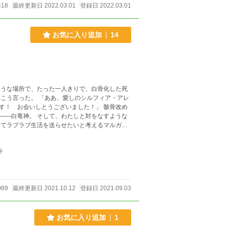
418
最終更新日 2022.03.01
登録日 2022.03.01
お気に入り追加
14
ような場所で、たった一人きりで、白骨化した死
のシルフィア・アレ
お会いしとうございました！」 骸骨改め
――白竜神。 そして、わたしと対をなすような
は
の姿があった。どこか寂しそうな彼の姿に、だ
件
います。
089
最終更新日 2021.10.12
登録日 2021.09.03
お気に入り追加
1