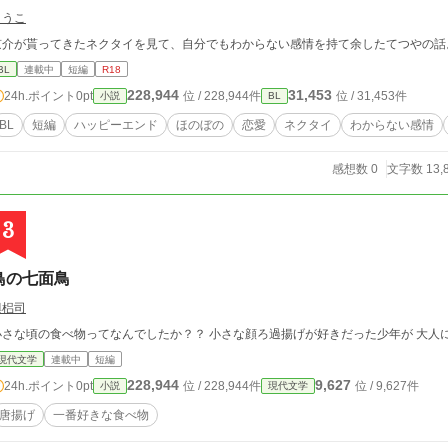
とうこ
京介が貰ってきたネクタイを見て、自分でもわからない感情を持て余したてつやの話
BL
連載中
短編
R18
228,944
31,453
24h.ポイント
0pt
位 / 228,944件
位 / 31,453件
小説
BL
BL
短編
ハッピーエンド
ほのぼの
恋愛
ネクタイ
わからない感情
感想数 0
文字数 13,
3
鳥の七面鳥
興梠司
小さな頃の食べ物ってなんでしたか？？ 小さな顔ろ過揚げが好きだった少年が 大人
現代文学
連載中
短編
228,944
9,627
24h.ポイント
0pt
位 / 228,944件
位 / 9,627件
小説
現代文学
唐揚げ
一番好きな食べ物