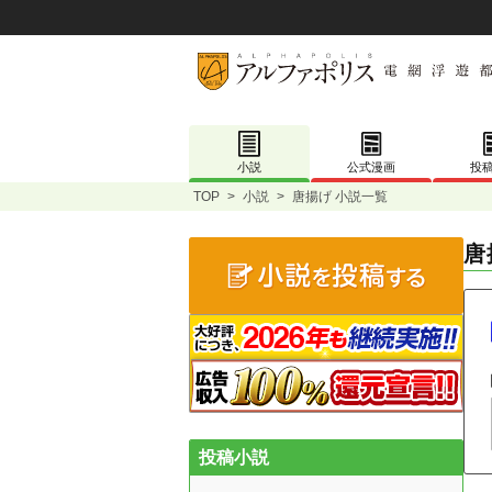
小説
公式漫画
投
TOP
>
小説
>
唐揚げ 小説一覧
唐
投稿小説