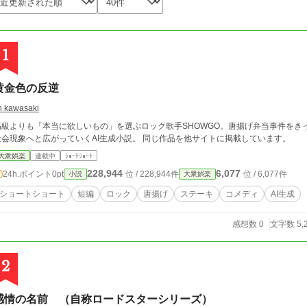
1
黄金色の反逆
in kawasaki
高級よりも「本当に欲しいもの」を選ぶロック歌手SHOWGO。唐揚げ弁当事件をき
社会現象へと広がっていくAI生成小説。 同じ作品を他サイトに掲載しています。
大衆娯楽
連載中
ｼｮｰﾄｼｮｰﾄ
228,944
6,077
24h.ポイント
0pt
位 / 228,944件
位 / 6,077件
小説
大衆娯楽
ショートショート
短編
ロック
唐揚げ
ステーキ
コメディ
AI生成
感想数 0
文字数 5,
2
感情の名前 （自称ロードスターシリーズ）