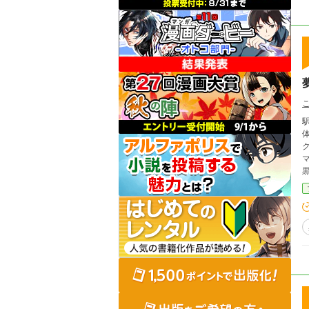
体
黒
ー