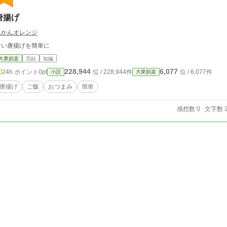
唐揚げ
みかんオレンジ
旨い唐揚げを簡単に
大衆娯楽
完結
短編
228,944
6,077
24h.ポイント
0pt
位 / 228,944件
位 / 6,077件
小説
大衆娯楽
唐揚げ
ご飯
おつまみ
簡単
感想数 0
文字数 2