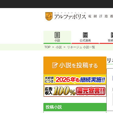
小説
公式漫画
投
TOP
>
小説
>
リネージュ 小説一覧
リ
投稿小説