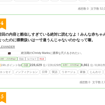
感想数 0
文字数 52,
4
前回の内容と酷似しすぎている絶対に読むなよ！みんな赤ちゃ
なったのに猥褻扱いは一寸違うんじゃないのかなって噺。
LEXANDER
絶頂期のChristy Marksに濃厚な尺八をされたい。
ｴｯｾｲ・ﾉﾝﾌｨｸｼｮﾝ
完結
ｼｮｰﾄｼｮｰﾄ
R18
228,629
8,861
24h.ポイント
0pt
位 / 228,629件
位 / 8,861
小説
ｴｯｾｲ・ﾉﾝﾌｨｸｼｮﾝ
エッセイ
ノンフィクション
日常
実話
リネージュ
家族
じんわり
感想数 0
文字数 2,
5