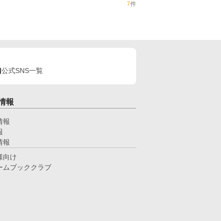
7
件
公式SNS一覧
情報
情報
報
情報
様向け
ームブッククラブ