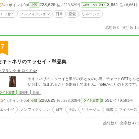
228,629
8,861
24h.ポイント
0pt
位 / 228,629件
位 / 8,861
小説
ｴｯｾｲ・ﾉﾝﾌｨｸｼｮﾝ
エッセイ
ノンフィクション
日常
恋愛
リネージュ
感想数 0
文字数 1,
7
セキトネリのエッセイ・単品集
フランク ✥ ロイド🐟
セキトネリのエッセイと単品の男と女の小説。チャットGPTさん
い分野。読まれることを期待してません。noteがわりのものです
ライト文芸
連載中
長編
228,629
9,591
24h.ポイント
0pt
位 / 228,629件
位 / 9,591件
小説
ライト文芸
エッセイ
ノンフィクション
日常
実話
リネージュ
戦略
マイペース
感想数 0
文字数 47,