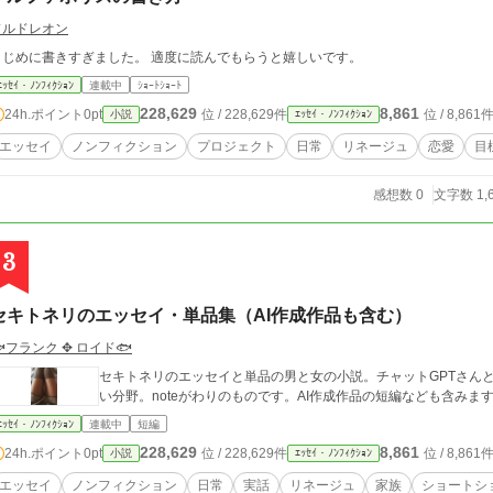
ドルドレオン
まじめに書きすぎました。 適度に読んでもらうと嬉しいです。
ｴｯｾｲ・ﾉﾝﾌｨｸｼｮﾝ
連載中
ｼｮｰﾄｼｮｰﾄ
228,629
8,861
24h.ポイント
0pt
位 / 228,629件
位 / 8,861
小説
ｴｯｾｲ・ﾉﾝﾌｨｸｼｮﾝ
エッセイ
ノンフィクション
プロジェクト
日常
リネージュ
恋愛
目
感想数 0
文字数 1,
3
セキトネリのエッセイ・単品集（AI作成作品も含む）
フランク ✥ ロイド🐟
セキトネリのエッセイと単品の男と女の小説。チャットGPTさん
い分野。noteがわりのものです。AI作成作品の短編なども含みま
ｴｯｾｲ・ﾉﾝﾌｨｸｼｮﾝ
連載中
短編
228,629
8,861
24h.ポイント
0pt
位 / 228,629件
位 / 8,861
小説
ｴｯｾｲ・ﾉﾝﾌｨｸｼｮﾝ
エッセイ
ノンフィクション
日常
実話
リネージュ
家族
ショートシ