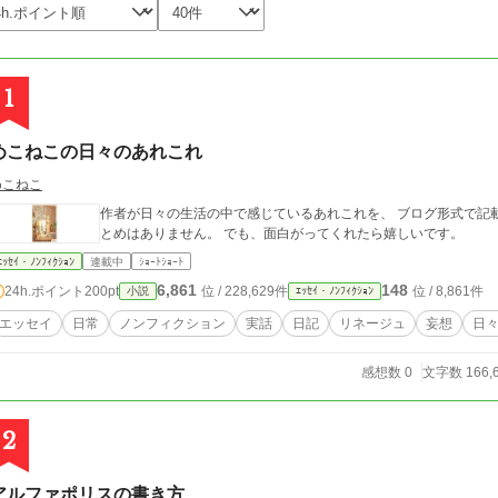
1
めこねこの日々のあれこれ
めこねこ
作者が日々の生活の中で感じているあれこれを、 ブログ形式で記
とめはありません。 でも、面白がってくれたら嬉しいです。
ｴｯｾｲ・ﾉﾝﾌｨｸｼｮﾝ
連載中
ｼｮｰﾄｼｮｰﾄ
6,861
148
24h.ポイント
200pt
位 / 228,629件
位 / 8,861件
小説
ｴｯｾｲ・ﾉﾝﾌｨｸｼｮﾝ
エッセイ
日常
ノンフィクション
実話
日記
リネージュ
妄想
日
感想数 0
文字数 166,
2
アルファポリスの書き方