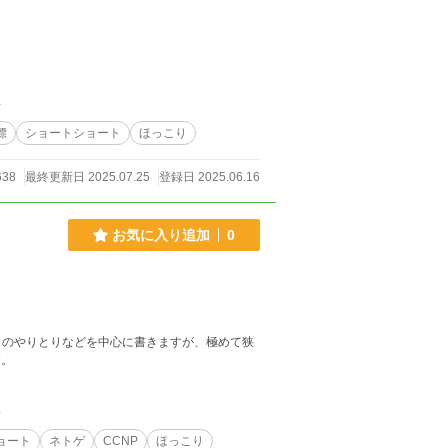
件
標
ショートショート
ほっこり
638
最終更新日 2025.07.25
登録日 2025.06.16
お気に入り追加
0
とのやりとりなどを中心に書きますが、極めて狭
す。
件
ョート
ネトゲ
CCNP
ほっこり