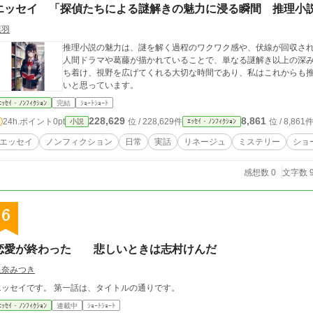
エッセイ 「探偵たちによる謎解きの魅力に浸る瞬間 推理小
葉羽
推理小説の魅力は、謎を解く過程のワクワク感や、伏線が回収され
人間ドラマや葛藤が描かれていることで、単なる謎解き以上の深み
ち着け、視野を広げてくれる大切な時間であり、私はこれからも
いと思っています。
ｴｯｾｲ・ﾉﾝﾌｨｸｼｮﾝ
完結
ｼｮｰﾄｼｮｰﾄ
228,629
8,861
24h.ポイント
0pt
位 / 228,629件
位 / 8,861
小説
ｴｯｾｲ・ﾉﾝﾌｨｸｼｮﾝ
エッセイ
ノンフィクション
日常
実話
リネージュ
ミステリー
ショ
感想数 0
文字数 9
6
恋愛が終わった 悲しいときは志村けんだ
星奈みつき
エッセイです。 第一話は、タイトルの通りです。
ｴｯｾｲ・ﾉﾝﾌｨｸｼｮﾝ
連載中
ｼｮｰﾄｼｮｰﾄ