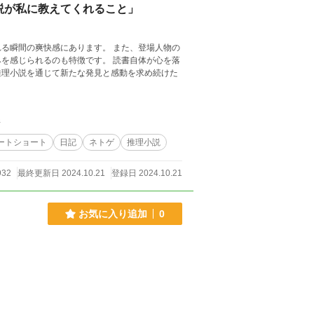
説が私に教えてくれること」
る瞬間の爽快感にあります。 また、登場人物の
を感じられるのも特徴です。 読書自体が心を落
推理小説を通じて新たな発見と感動を求め続けた
件
ートショート
日記
ネトゲ
推理小説
32
最終更新日 2024.10.21
登録日 2024.10.21
お気に入り追加
0