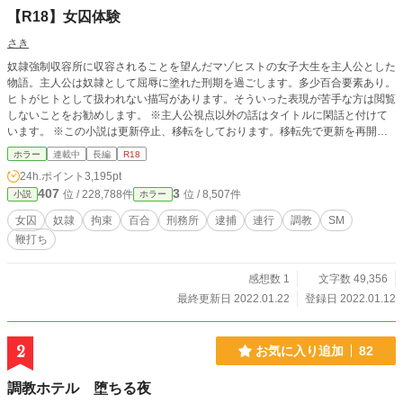
【R18】女囚体験
さき
奴隷強制収容所に収容されることを望んだマゾヒストの女子大生を主人公とした
物語。主人公は奴隷として屈辱に塗れた刑期を過ごします。多少百合要素あり。
ヒトがヒトとして扱われない描写があります。そういった表現が苦手な方は閲覧
しないことをお勧めします。 ※主人公視点以外の話はタイトルに閑話と付けて
います。 ※この小説は更新停止、移転をしております。移転先で更新を再開し
ています。詳細は最新話をご覧ください。
ホラー
連載中
長編
R18
24h.ポイント
3,195pt
407
3
位 / 228,788件
位 / 8,507件
小説
ホラー
女囚
奴隷
拘束
百合
刑務所
逮捕
連行
調教
SM
鞭打ち
感想数 1
文字数 49,356
最終更新日 2022.01.22
登録日 2022.01.12
2
お気に入り追加
82
調教ホテル 堕ちる夜