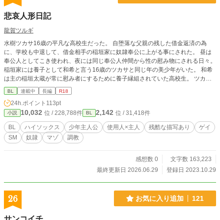
悲哀人形日記
龍賀ツルギ
水樹ツカサ16歳の平凡な高校生だった。 自堕落な父親の残した借金返済の為
に、学校も中退して、借金相手の稲垣家に奴隷奉公に上がる事にされた。 昼は
奉公人としてこき使われ、夜には同じ奉公人仲間から性の慰み物にされる日々。
稲垣家には養子として和希と言う16歳のツカサと同じ年の美少年がいた。 和希
は主の稲垣太蔵が常に慰み者にするために養子縁組されていた高校生。 ツカサ
と和希は互いの哀しい境遇を慰めあい、やがて愛しあう様になる。 稲垣太蔵と
BL
連載中
長編
R18
娘弥子。そして残忍な奉公人たちによって、二人は過酷なSM調教を受ける事に
24h.ポイント
113pt
なる。 長編では4作品め。 和希とツカサの調教される日々をツカサ目線で日記
10,032
2,142
位 / 228,788件
位 / 31,418件
小説
BL
形式で書いていきます。 文章の事は全く知らない素人なので色々な形式にチャ
レンジして学んでいきたいですね😺 僕の今までの作品はマゾ調教されるキャラ
BL
ハイソックス
少年主人公
使用人×主人
残酷な描写あり
ゲイ
達は皆、美少年なんですが、ツカサは童顔で平凡な顔立ちの男の子です。 和希
SM
奴隷
マゾ
調教
は美少年なんですけどね。 僕の作品は複数の少年たちが緊縛されて辱められな
がら、互いを想い合いながら耐え忍んでいく話。 僕の作品ですからツカサは奉
公人時はシャツ、ショートパンツ、白ハイソックスにエプロン。 和希も稲垣家
感想数 0
文字数 163,223
では白シャツ、半ズボン、白ハイソックスです！😺
最終更新日 2026.06.29
登録日 2023.10.29
26
お気に入り追加
121
サンコイチ