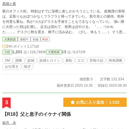
黒猫と夜
夜のオフィス街。 時刻はすでに深夜に差しかかろうとしている。 総務課の美咲
は、足取りもおぼつかなくフラフラと帰ってきていた。 取引先との接待。乾杯
を何度も重ね、気がつけばグラスを手放すこともできなくなっていた。 強い酒
に火照った頬は紅潮し、足元は揺れて、視界はぼやける。 「……つかれ
た……」 デスクに鞄を置き、椅子に沈み込む。 （少し、休もう……） そう思っ
た瞬間、心の奥に沈んでいた黒い言葉が、アルコールにほだされて浮かび上が
大衆娯楽
連載中
長編
R18
る。 口にしてはいけないはずの言葉。 絶対に、誰にも聞かれてはいけない秘
24h.ポイント
1,171pt
密。 それが、美咲の唇からこぼれた。 ――「……課の経費を横領した……。も
1,201
13
位 / 228,788件
位 / 6,072件
小説
大衆娯楽
しバレたら解雇、裁判……終わりだ……」 酒のせいだと分かっている。 酔いに
任せて、心の奥底の不安を口にしてしまった。 誰もいないと思い込んでいたか
SM
調教
奴隷
奴隷ヒロイン
羞恥
エロ
官能小説
拘束調教
ら、余計に無防備に声が漏れた。 だが、その油断は致命的だった。 「……なる
お仕置き
喘ぎ
ほど。終わり、か」 背後から、低く湿った声。 美咲の肩がビクリと跳ねる。 振
り返った瞬間、血の気が引いた。 そこには一人の男が立っていた。 スーツ姿、
手にはスマートフォン。 黒い瞳が光を反射し、獲物を見下ろす捕食者のように
感想数 0
文字数 132,334
冷酷だった。 「き……聞いて……たの……？」 酔いで舌が回らない。 掠れた声
最終更新日 2025.10.30
登録日 2025.08.30
は震え、言葉にならない。 男はスマートフォンを掲げてみせる。 画面に浮かぶ
のは、録音中を示す赤いアイコン。 「証拠は、もう手に入れた」 その一言で、
美咲の心臓がどくんっと大きく跳ねた。 頭の奥がじんじんと痺れ、呼吸が荒く
3
お気に入り追加
1,532
なる。 （だめ……これが……外に出たら……私は……） 家族、職場、すべてが
崩れる光景が頭をよぎる。 言い訳はできない。確かに口にしてしまったのだか
【R18】父と息子のイケナイ関係
ら。 「やめて……お願い……」 震える声。涙で濡れた目が男を見上げる。 だ
が、返ってくるのは冷たい笑みだけだった。 「従え。逆らえば、この録音はす
如月 永
ぐに世間に曝け出す」 その瞬間、美咲の背筋を冷たいものが這い上がった。 自