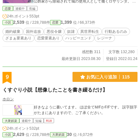
公爵家から除籍されて城の使用人として働くロザリンダ。 け
れど、こんな国はこっちから願い下げ。 冤罪と分かっている
恋愛
連載中
長編
以上、困るのはそっちでしょう？ 双子の力を借りて何とか隣
24h.ポイント
553pt
国へ！ 酒場で看板娘として生きるロザリンダに迫る危機。 そ
2,539
1,399
位 / 228,788件
位 / 66,373件
小説
恋愛
して訳あり双子の秘密とは？
婚約破棄
国外追放
悪役令嬢
奴隷
異世界転生
行動あるのみ
ざまぁ要素あり
恋愛要素あり
ハッピーエンド
レジーナ
感想数 311
文字数 132,280
最終更新日 2023.08.30
登録日 2022.01.24
9
お気に入り追加
115
くすぐり小説【想像したことを書き綴るだけ】
ホロン
好きなように書いてます。 ほぼ全てM/FかF/Fです。 誤字脱字
がたまにありますので、ご了承ください。
大衆娯楽
連載中
短編
R18
24h.ポイント
532pt
2,629
30
位 / 228,788件
位 / 6,072件
小説
大衆娯楽