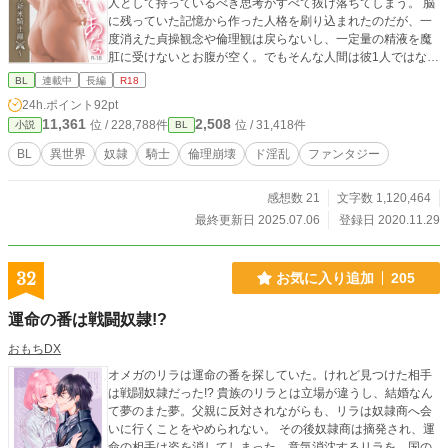
人として持っているべき思考がすべて抜け落ちてしまう。 脳
に残っていた記憶から作った人格を刷り込まれたのだが、一
度消えた貞操観念や倫理観は戻らないし、一定量の精液を魔
肛に受けないとお腹が空く。でもそんな人間は彼1人ではなか
った。 真面目だった18歳の騎士が、倫理観をぶっ壊されてど
BL
連載中
長編
R18
淫乱になってしまい、あの手この手で魔肛持ちの仲間たちと
24h.ポイント
92pt
ただれた性生活を送る話。 主人公は若干不憫属性で愛され要
11,361
2,508
位 / 228,788件
位 / 31,418件
小説
BL
素あり。時々バーサーカーにも幼女にもなります。 ギャグエ
ロ仕様で淫語が飛び交ってます。時々シリアス。 一応主人公
BL
異世界
奴隷
騎士
倫理崩壊
ド淫乱
ファンタジー
にはメインのお相手がいます。乱交輪姦系にある悲壮感はほ
とんどありません。主人公は基本ノリノリです。 エロだけ
感想数 21
文字数 1,120,464
ど、エロだけじゃない話に仕上がっているので、両方読みた
い人には向いているんじゃないかと。数話冒頭が読めれば、
最終更新日 2025.07.06
登録日 2020.11.29
その後は読み続けられるのではないかと思います。 こちらは
ムーンライトノベルズでも公開しています。
32
お気に入り追加
205
運命の番は戦闘奴隷!?
おもちDX
オメガのリラは運命の番を探していた。けれど見つけた相手
は戦闘奴隷だった!? 貴族のリラとは立場が違うし、結婚なん
て夢のまた夢。父親に反対されながらも、リラは奴隷商へ会
いに行くことをやめられない。 その後奴隷商は摘発され、運
命の相手は姿を消してしまった。意気消沈するリラを、国の