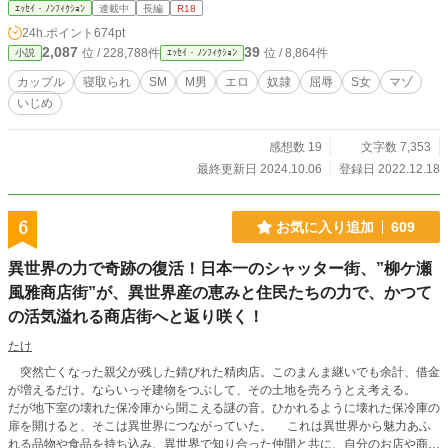
ｴｯｾｲ・ﾉﾝﾌｨｸｼｮﾝ
連載中
長編
R18
24h.ポイント
674pt
2,087
39
位 / 228,788件
位 / 8,864件
小説
ｴｯｾｲ・ﾉﾝﾌｨｸｼｮﾝ
カップル
寝取られ
SM
M男
エロ
奴隷
屈辱
S女
マゾ
いじめ
感想数 19
文字数 7,353
最終更新日 2024.10.06
登録日 2022.12.18
6
お気に入り追加
609
異世界の力で奇跡の復活！日本一のシャッター街、”柳ケ瀬
風雅商店街”が、異世界産の恵みと住民たちの力で、かつて
の活気溢れる商店街へと返り咲く！
たけ
突然亡くなった親父が残した錆びれた精肉店。このまんま継いでも余計、借金
が増えるだけ。ならいっそ建物をつぶして、その土地を売ろうとえ考える。
だが地下室の壊れた保冷庫から聞こえる謎の音。ひかれるように壊れた保冷庫の
扉を開けると、そこは異世界につながっていた。 これは異世界から魅力あふ
れる品物や食品を持ち込み、異世界で知り合った仲間と共に、自分のお店や商店