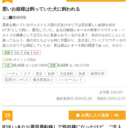
い衝動に駆られ、涙ながらに麗子に鞭打ちの礼を述べる。 こ
の出来事を境に、陽翔の自我は崩壊し、彼は麗子なしでは何
悪いお姫様は飼っていた犬に飼われる
も考えられない状態へと陥る。麗子は、彼の心をさらに深く
支配するため、一度関係の精算を切り出す。しかし、すでに
りつ
書籍情報
麗子に依存しきった陽翔は、「僕を麗子様の奴隷でいさせて
悪政を敷いているヴェストリス国の王女ロゼリアは見目麗しい奴隷を自分
ください。僕の全てを麗子様のために捧げさせてください」
の”犬”として飼い、愛玩していた。ある日敵国レオーネの将軍クラウディオ・バ
と懇願する。陽翔が自らの言葉で「マゾで、私に全てを支配
ルトリが捕虜として父王たちに甚振られているのを見て、自分のものにしたいと
され、私の快楽のために甚振られるのがたまらなく好きな変
譲ってもらう。他の犬たちよりも特に可愛がり、忠犬化していくクラウディオの
態奴隷になりたい」と告白すると、麗子は彼に「奴隷の証」
姿にロゼリアは満足していたが、実は彼はレオーネ国の間諜であった。ロゼリア
の首輪を着け、陽翔は完全に麗子の「性奴隷」となることを
の目を欺きながら彼は大勢の敵軍を王宮に招き入れ、ヴェストリス王家を――ロ
受け入れる。
恋愛
完結
長編
R18
ゼリアの父や兄を殺してしまう。 修道院送りとなったロゼリアだが、クラウデ
24h.ポイント
106pt
ィオに攫われて、犯されてしまう。彼は今まで自分を奴隷のように扱ってきた復
10,416
4,629
位 / 228,788件
位 / 66,373件
小説
恋愛
讐だと言ってロゼリアを監禁。ありとあらゆる快楽を身体に刻まれ、ロゼリアは
クラウディオの犬に堕ちていく…。 ※他サイトにも掲載しています
ノーチェ
クズ
悪女
奴隷
主従逆転
執着
無理矢理
監禁(ヤンデレ)
魔法要素あり
ハッピーエンド
文字数 119,107
最終更新日 2025.01.26
登録日 2024.12.27
29
お気に入り追加
49
R18 いきなり異世界転移して性奴隷になったけど、ご主人