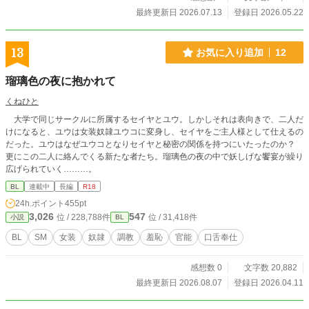
最終更新日 2026.07.13
登録日 2026.05.22
13
お気に入り追加
12
瑠璃色の夜に抱かれて
くねひと
大学で同じサークルに所属するセイヤとユウ。しかしそれは表向きで、二人だ
けになると、ユウは女装奴隷ユウコに変身し、セイヤをご主人様として仕えるの
だった。ユウはなぜユウコとなりセイヤと秘密の関係を持つにいたったのか？
更にこの二人に絡んでくる新たな者たち。瑠璃色の夜の中で妖しげな饗宴が繰り
広げられていく………。
BL
連載中
長編
R18
24h.ポイント
455pt
3,026
547
位 / 228,788件
位 / 31,418件
小説
BL
BL
SM
女装
奴隷
調教
羞恥
官能
口舌奉仕
感想数 0
文字数 20,882
最終更新日 2026.08.07
登録日 2026.04.11