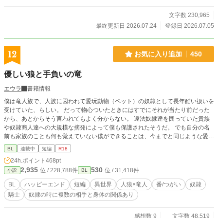
文字数 230,965
最終更新日 2026.07.24
登録日 2026.07.05
12
お気に入り追加
450
優しい狼と手負いの竜
エウラ
書籍情報
僕は竜人族で、人族に囚われて愛玩動物（ペット）の奴隷として長年酷い扱いを
受けていた、らしい。 だって物心ついたときにはすでにそれが当たり前だった
から、あとからそう言われてもよく分からない。 違法奴隷達を囲っていた貴族
や奴隷商人達への大規模な摘発によって僕も保護されたそうだ。 でも自分の名
前も家族のことも何も覚えていない僕ができることは、今までと同じような愛玩
動物という仕事だけ。 そう思って保護してくれた人狼族の青年に愛玩具として
BL
連載中
短編
R18
恩返ししようとしたら── 生後間もなく攫われて奴隷にされていた竜人族の少年
24h.ポイント
468pt
（成人済）と彼を助け出した人狼族の騎士の青年が結ばれるまでの話の予定で
2,935
530
位 / 228,788件
位 / 31,418件
小説
BL
す。 前半は主人公の竜人の辛い描写がありますが、あとはほのぼのイチャイチ
ャになる予定です。 例により突発的なので予定は未定です。更新は不定期。
BL
ハッピーエンド
短編
異世界
人狼×竜人
番/つがい
奴隷
騎士
奴隷の時に複数の相手と身体の関係あり
感想数 9
文字数 48,519