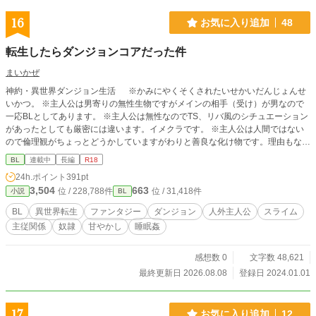
人。 裏では絶望を終わらせる男。 彼が本気を出すのは、救っ
た女たちと、大切な者が壊されそうになった時だけ。 悪徳貴
16
お気に入り追加
48
族が笑い、奴隷商が人を売り、宗教国家が救済の名で軍を動
かすこの世界で、湊の一言は女たちの運命を変える。 「も
転生したらダンジョンコアだった件
う、奪われたままで終わるな」。 これは、力なき者が踏みに
じられる世界で、救われた女たちが救う側へ変わり、最強の
まいかぜ
男の隣を奪い合いながら、王都の闇を塗り替えていく義賊ハ
神約・異世界ダンジョン生活 ※かみにやくそくされたいせかいだんじょんせ
ーレム無双譚。 絶望から救済へ、救済から復讐へ、復讐から
いかつ。 ※主人公は男寄りの無性生物ですがメインの相手（受け）が男なので
新しい居場所へ。 甘く、熱く、時に残酷に、夜明けの黒翼は
一応BLとしてあります。 ※主人公は無性なのでTS、リバ風のシチュエーション
王都の闇を切り裂いていく。
があったとしても厳密には違います。イメクラです。 ※主人公は人間ではない
ので倫理観がちょっとどうかしていますがわりと善良な化け物です。理由もなく
街を滅ぼすのはちょっとな～と思いつつ、犯罪者をモルモット扱いすることには
BL
連載中
長編
R18
抵抗がない程度の天・混沌・善。 ※シリルさまのお楽しみ履歴：昏睡レイプ/睡
24h.ポイント
391pt
姦/NTR/視姦/スライムオナホ/種付け（サセ）/TS/孕ませ/
3,504
663
位 / 228,788件
位 / 31,418件
小説
BL
BL
異世界転生
ファンタジー
ダンジョン
人外主人公
スライム
主従関係
奴隷
甘やかし
睡眠姦
感想数 0
文字数 48,621
最終更新日 2026.08.08
登録日 2024.01.01
17
お気に入り追加
12