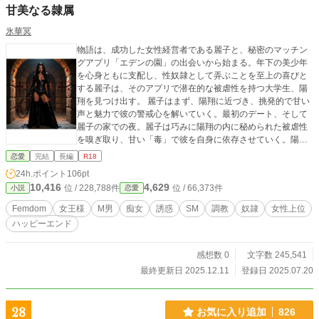
甘美なる隷属
氷華冥
物語は、成功した女性経営者である麗子と、秘密のマッチン
グアプリ「エデンの園」の出会いから始まる。年下の美少年
を心身ともに支配し、性奴隷として弄ぶことを至上の喜びと
する麗子は、そのアプリで潜在的な被虐性を持つ大学生、陽
翔を見つけ出す。 麗子はまず、陽翔に近づき、挑発的で甘い
声と魅力で彼の警戒心を解いていく。最初のデート、そして
麗子の家での夜。麗子は巧みに陽翔の内に秘められた被虐性
を嗅ぎ取り、甘い「毒」で彼を自身に依存させていく。陽翔
は、麗子に与えられる快楽に抗えず、無償の快楽は存在しな
恋愛
完結
長編
R18
いことを身体で教え込まれていく。 陽翔が麗子に完全に依存
24h.ポイント
106pt
し始めた頃、麗子は本性を現す。調教部屋で黒いレザーボン
10,416
4,629
位 / 228,788件
位 / 66,373件
小説
恋愛
デージ衣装に身を包んだ「ミストレス」として現れた麗子
は、陽翔を「お前」と呼び、「麗子様」と呼ばせる。逆らう
Femdom
女王様
M男
痴女
誘惑
SM
調教
奴隷
女性上位
ことや不服な態度を見せれば、情け容赦ない鞭打ちが彼を襲
ハッピーエンド
う。麗子は「私に逆らったらどうなるか、たっぷりお前の身
体に教えてあげる」と宣言し、徹底的な苦痛と恐怖で陽翔の
抵抗する意思を奪い、絶対服従を叩き込む。 鞭による壮絶な
感想数 0
文字数 245,541
拷問の中で、陽翔は鞭の痛みの中に快感を見出し始める。意
最終更新日 2025.12.11
登録日 2025.07.20
識が朦朧とする中、麗子に罵倒されながらも「もっと鞭をく
ださい」「ありがとうございます」と懇願し、ついには鞭だ
けで絶頂に達し失神する。目覚めた陽翔は、なぜか分からな
28
お気に入り追加
826