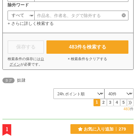
除外ワード
+ さらに詳しく検索する
保存する
483
件を検索する
検索条件の保存には
ロ
× 検索条件をクリアする
グイン
が必要です。
奴隷
タグ
1
2
3
4
5
483
件
1
お気に入り追加
279