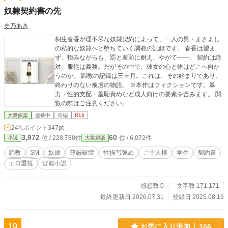
奴隷契約書の先
史乃あき
桐生春香が理不尽な奴隷契約によって、一人の男・まさよし
の私的な奴隷へと堕ちていく調教の記録です。 春香は望ま
ず、拒みながらも、罰と羞恥に耐え、やがて――。 契約は絶
対、服従は義務。だがその中で、彼女の心と体はどこへ向か
うのか。 調教の記録は三ヶ月。これは、その始まりであり、
終わりのない被虐の物語。 ※本作はフィクションです。暴
力・性的支配・羞恥責めなど成人向けの要素を含みます。 閲
覧の際はご注意ください。
大衆娯楽
連載中
長編
R18
24h.ポイント
347pt
3,972
60
位 / 228,788件
位 / 6,072件
小説
大衆娯楽
調教
SM
奴隷
尊厳破壊
性描写強め
ご主人様
学生
契約書
エロ重視
官能小説
感想数 0
文字数 171,171
最終更新日 2026.07.31
登録日 2025.08.16
19
お気に入り追加
166