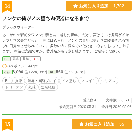
14
お気に入り追加
1,762
ノンケの俺がメス堕ち肉便器になるまで
ブラックウォーター
あこがれの駅前タワマンに妻と共に越した青年。 だが、実はそこは鬼畜ゲイセ
レブたちの巣窟だった。 罠にはめられ、ノンケの青年は男たちに陵辱される悦
びに目覚めさせられていく。 多数の方に読んでいただき、心よりお礼申し上げ
ます。 本編は完結ですが、番外編がもう少し続きます。 ご期待ください。
BL
完結
長編
R18
24h.ポイント
447pt
3,090
560
位 / 228,788件
位 / 31,418件
小説
BL
BL
拘束
陵辱・屈辱プレイ
メス堕ち
メスイキ
シリアス
トコロテン
奴隷
連続絶頂
感想数 4
文字数 68,153
最終更新日 2020.05.31
登録日 2020.05.08
15
お気に入り追加
55