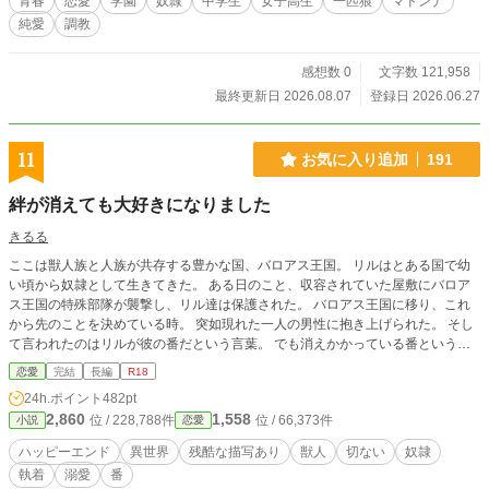
青春
恋愛
学園
奴隷
中学生
女子高生
一匹狼
マドンナ
純愛
調教
感想数 0
文字数 121,958
最終更新日 2026.08.07
登録日 2026.06.27
11
お気に入り追加
191
絆が消えても大好きになりました
きるる
ここは獣人族と人族が共存する豊かな国、バロアス王国。 リルはとある国で幼
い頃から奴隷として生きてきた。 ある日のこと、収容されていた屋敷にバロア
ス王国の特殊部隊が襲撃し、リル達は保護された。 バロアス王国に移り、これ
から先のことを決めている時。 突如現れた一人の男性に抱き上げられた。 そし
て言われたのはリルが彼の番だという言葉。 でも消えかかっている番という
絆。 奴隷でもいつも明るく生きようと元気と笑顔を忘れない壊れかかった小柄
恋愛
完結
長編
R18
なリルと、 そんな彼女に振り回されルーティンを崩され続けながらも人となり
24h.ポイント
482pt
に惹かれていく、 泰然自若が常のバロアス王国敏腕宰相ギュスターとの騒がし
2,860
1,558
位 / 228,788件
位 / 66,373件
小説
恋愛
くも切ない物語。 バロアス王国の第七作目。 R18には☆マークがつきます。 他
サイトにも投稿しています。
ハッピーエンド
異世界
残酷な描写あり
獣人
切ない
奴隷
執着
溺愛
番