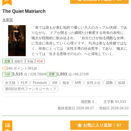
The Quiet Matriarch
氷華冥
「表では誰もが羨む知的で優しい大人のカップル/夫婦」であ
りながら、 ドアが閉まった瞬間だけ豹変する玲奈の本性に、
颯太が段階的に飲み込まれ、 「自分だけが知る残酷な女神」
に完全に依存していく心理ドラマ。 FLRは単なる性癖ではな
く、玲奈にとっては「女性主導の社会哲学」であり、 颯太に
とっては「生きる意味そのもの」へと深化していく。
恋愛
連載中
長編
R18
24h.ポイント
391pt
3,515
1,893
位 / 228,788件
位 / 66,373件
小説
恋愛
女王様
FLR
Femdom
SM
痴女
M男
女性上位
調教
奴隷
第6回次世代ファンタジーカップ
感想数 0
文字数 93,533
最終更新日 2026.08.07
登録日 2026.04.03
18
お気に入り追加
67