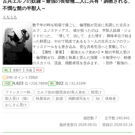
古兵エルフの奴隷～最強の長命種二人に共有・調教される、
不憫な髭の半獣人～
うろうろ
数千年の時を戦場で過ごし、倫理観が完全に失調した古兵エ
ルフ、ユノスティアス。 彼が拾ったのは、半獣人奴隷・ジェ
イドだった。 「壊して、治して、また壊す」 興味本位で始ま
った飼育は、やがて戦友であるもう一人の古兵エルフのラン
ティスドールをも巻き込み、歪な共有生活へと変貌してい
く。 【属性・要素】 ・最強エルフ攻め×2 ✕ 髭の半獣人受け
・倫理観ゼロ。調教と執着と歪んだ溺愛 ・※無理やり、軽微
のスカトロ、流血、残酷表現を含みます。 ・別作『最強の狂
紳士冒険者は〜』のスターシステム採用ですが、未読でも全
BL
連載中
長編
R18
く問題ありません。 ※直接的な性描写有る回には＊有り。 ※
24h.ポイント
298pt
現在まったり更新中 続きが気になる方は、ぜひ『お気に入
4,623
922
位 / 228,788件
位 / 31,418件
小説
BL
り』で生存確認を
ファンタジーBL
エルフ攻め/腹黒攻め/美人攻め
髭受け
獣人受け（猫）
執着攻め
奴隷
残酷描写あり
3p
体格差
おじさん受け
感想数 7
文字数 240,941
最終更新日 2026.08.01
登録日 2026.03.14