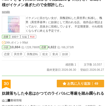
様がイケメン過ぎたので全部許した。
sorato
イケメンに目がない女が、美醜逆転した異世界に転移し、醜
男（異世界基準）に奴隷として買われる話。 他作品が煮詰ま
っており、息抜きに投稿しています。 不定期更新、それ程長
くならずに終える予定です。
恋愛
連載中
短編
R18
24h.ポイント
99pt
10,884
4,822
位 / 228,788件
位 / 66,373件
小説
恋愛
恋愛
異世界
美醜逆転
処女
童貞
奴隷
感想数 1
文字数 10,557
最終更新日 2026.06.30
登録日 2026.06.27
30
お気に入り追加
49
奴隷落ちした令息はかつてのライバルに尊厳を踏み躙られる
ゆう
書籍情報