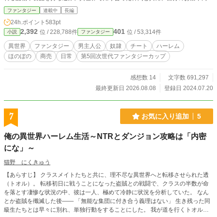
街全体を立て直していく物語。 物語の序盤は、違法奴隷や欠損奴隷、無理や
ファンタジー
連載中
長編
り娼館で働かせられているエルフや人族、AV出演を迫られている女性などを助
24h.ポイント
583pt
けていく話がメインです。中盤（100話以降）ぐらいからやっと、商店街を立て
2,392
401
位 / 228,788件
位 / 53,314件
小説
ファンタジー
直していきます。長い目でお付き合いして頂けるとありがたいです。 また、
この物語はフィクションであり、実在の人物、団体、企業、地名などとは一切関
異世界
ファンタジー
男主人公
奴隷
チート
ハーレム
係ありません。また、物語の中で描かれる行為や状況は、著者の想像によるもの
ほのぼの
商売
日常
第5回次世代ファンタジーカップ
で、実際の法律、倫理、社会常識とは異なる場合があります。読者の皆様には、
これらをご理解の上、物語としてお楽しみいただけますと幸いです。
感想数 14
文字数 691,297
最終更新日 2026.08.08
登録日 2024.07.20
7
お気に入り追加
5
俺の異世界ハーレム生活～NTRとダンジョン攻略は「内密
にな」～
猫野 にくきゅう
【あらすじ】 クラスメイトたちと共に、理不尽な異世界へと転移させられた透
（トオル）。 転移初日に戦うことになった盗賊との戦闘で、クラスの半数が命
を落とす凄惨な状況の中、彼は一人、極めて冷静に状況を分析していた。 なん
とか盗賊を殲滅した後―― 「無能な集団に付き合う義理はない」 生き残った同
級生たちとは早々に別れ、単独行動をすることにした。 我が道を行くトオル