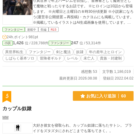
り異世界で年上ハーレムを目指し、冒険者として魔術士とし
て魔物と戦ったりするお話です。 ※ヒロインは10話から登場
します。 ※火曜日と土曜日の８時30分頃更新 ※小説家になろ
う(運営非公開措置→再投稿)・カクヨムにも掲載しています。
※掲載しているイラストはAI生成画像を使用しています。画
像は作品世界やキャラクターをイメージするために生成して
ファンタジー
連載中
長編
R15
おり、本文・作品設定・ストーリーは自身で制作していま
24h.ポイント
981pt
す。 ※海外サイトを含め一切の転載を禁止しています。【無
1,426
247
位 / 228,788件
位 / 53,314件
小説
ファンタジー
断転載禁止】
異世界転生
ファンタジー
剣と魔法
奴隷
年の差年上ヒロイン
しばらく基本ソロ
冒険者ギルド
レベル
未亡人
貴族・封建制
感想数 53
文字数 1,186,019
最終更新日 2026.08.08
登録日 2022.04.02
5
お気に入り追加
60
カップル奴隷
MM
大好き彼女を寝取られ、カップル奴隷に落ちたサトシ。 プラ
イドをズタズタにされどこまでも落ちてきく。。