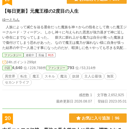
【毎日更新】元魔王様の2度目の人生
ゆーとちん
人族によって滅亡を辿る運命だった魔族を神々からの指名として救った魔王ジ
ークルード・フィーデン。 しかし神々に与えられた恩恵が強力過ぎて神に近し
い存在にまでなってしまった。 膨大に膨れ上がる魔力は自分が救った魔族ま
で傷付けてしまう恐れがあった。 なので魔王は魔力が漏れない様に自身が張っ
た結界の中で一人過ごす事になったのだが、暇潰しに色々やっても尽きる気配の
無い寿命を前にすると焼け石に水であった。 暇に耐えられなくなった魔王は
ファンタジー
連載中
長編
R15
その魔王生を終わらせるべく自分を殺そうと召喚魔法によって神を下界に召喚す
24h.ポイント
299pt
る。 神に自分を殺してくれと魔王は頼んだが条件を出された。 それは神域に
4,640
793
位 / 228,788件
位 / 53,314件
小説
ファンタジー
至った魔王に神になるか人族として転生するかを選べと言うものだった。 神域
に至る程の魂を完全に浄化するのは難しいので、そのまま神になるか人族として
異世界
転生
魔王
スキル
魔法
奴隷
主人公最強
無双
大きく力を減らした状態で転生するかしか選択肢が無いらしい。 魔王はもう
セカンドライフ
退屈はうんざりだと言う事で神になって下界の管理をするだけになるのは嫌なの
で人族を選択した。 そして転生した魔王が今度は人族として2度目の人生を送っ
ていく。 魔王時代に知り合った者達や転生してから出会った者達と共に、元
感想数 1
文字数 2,652,925
魔王様がセカンドライフを送っていくストーリーです！ 元魔王が人族として自
最終更新日 2026.08.07
登録日 2023.05.01
由気ままに過ごしていく感じで書いていければと思ってます！ カクヨム様、
小説家になろう様にも投稿しております！
20
お気に入り追加
96