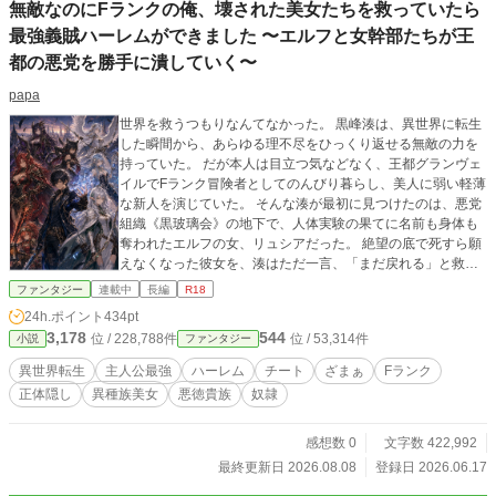
無敵なのにFランクの俺、壊された美女たちを救っていたら
最強義賊ハーレムができました 〜エルフと女幹部たちが王
都の悪党を勝手に潰していく〜
papa
世界を救うつもりなんてなかった。 黒峰湊は、異世界に転生
した瞬間から、あらゆる理不尽をひっくり返せる無敵の力を
持っていた。 だが本人は目立つ気などなく、王都グランヴェ
イルでFランク冒険者としてのんびり暮らし、美人に弱い軽薄
な新人を演じていた。 そんな湊が最初に見つけたのは、悪党
組織《黒玻璃会》の地下で、人体実験の果てに名前も身体も
奪われたエルフの女、リュシアだった。 絶望の底で死すら願
えなくなった彼女を、湊はただ一言、「まだ戻れる」と救い
上げる。 そこから始まったのは、壊された女たちの逆襲だっ
ファンタジー
連載中
長編
R18
た。 牙を見世物にされた獣人、歌を道具にされた水の民、誇
24h.ポイント
434pt
りを契約書で奪われた鍛冶師、翼を研究材料にされた翼人、
3,178
544
位 / 228,788件
位 / 53,314件
小説
ファンタジー
悪と決めつけられた魔族、強さだけを売られてきた竜人。 湊
に救われ、リュシアに迎えられた彼女たちは、それぞれの部
異世界転生
主人公最強
ハーレム
チート
ざまぁ
Fランク
隊を率い、王都の裏側に巣食う五大悪党を侵食していく。 騎
正体隠し
異種族美女
悪徳貴族
奴隷
士団は彼女たちを新たな脅威と疑い、ギルドは第五勢力とし
て監視し、悪党たちは正体の見えない組織に怯え始める。 け
れど誰も知らない。 夜明けの黒翼の中心にいるのが、今日も
感想数 0
文字数 422,992
受付嬢に軽口を叩き、女騎士に「危なっかしい」と説教され
最終更新日 2026.08.08
登録日 2026.06.17
ているFランク冒険者だということを。 表では弱そうな新