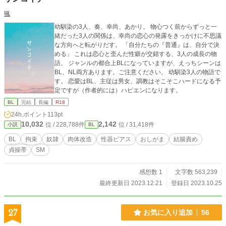
颯
幼馴染の3人、奏、幸尚、あかり。 物心つく前からずっと一
緒だった3人の関係は、幸尚の恋心の発露をきっかけに不思議
な方向へと転がりだす。 「自分たちの『普通』は、自分で決
める」 これは恋心と歪んだ性癖が交錯する、3人の成長の物
語。 ジャンルの都合上BLになっていますが、えっちシーンは
BL、NL両方あります。ご注意ください。 幼馴染3人の物語で
す。 恋愛はBL、主従は男女、調教はそこそこハードになる予
定ですが（作者的には）ハピエンになります。
BL
完結
長編
R18
24h.ポイント
113pt
10,032
2,142
位 / 228,788件
位 / 31,418件
小説
BL
BL
拘束
奴隷
肉体改造
性器ピアス
おしがま
結腸責め
貞操帯
SM
感想数 1
文字数 563,239
最終更新日 2023.12.21
登録日 2023.10.25
27
お気に入り追加
56