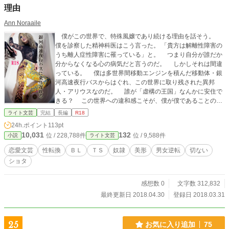
理由
Ann Noraaile
僕がこの世界で、特殊風嬢であり続ける理由を話そう。
僕を診察した精神科医はこう言った。 「貴方は解離性障害の
うち離人症性障害に罹っている」と。 つまり自分が誰だか
分からなくなる心の病気だと言うのだ。 しかしそれは間違
っている。 僕は多世界間移動エンジンを積んだ移動体・銀
河高速夜行バスからはぐれ、この世界に取り残された異邦
人・アリウスなのだ。 誰が「虚構の王国」なんかに安住で
きる？ この世界への違和感こそが、僕が僕であることの証
しだ。 ともすれば、この世界に埋没しそうになる自分を励
ライト文芸
完結
長編
R18
まし、故郷の多世界に帰る日を信じて、僕は今日も生きてい
24h.ポイント
113pt
る。
10,031
132
位 / 228,788件
位 / 9,588件
小説
ライト文芸
恋愛文芸
性転換
ＢＬ
ＴＳ
奴隷
美形
男女逆転
切ない
ショタ
感想数 0
文字数 312,832
最終更新日 2018.04.30
登録日 2018.03.31
25
お気に入り追加
75