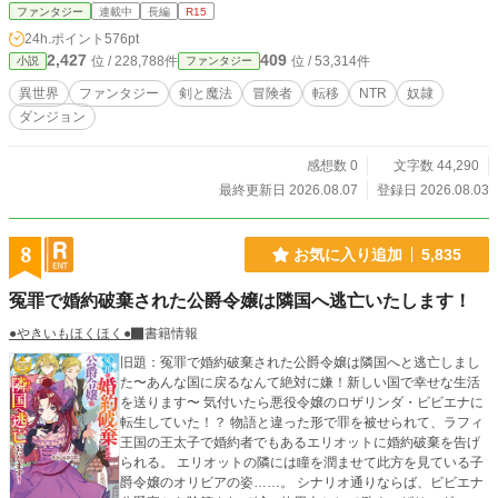
は、最初の村で一人で着実に力をつけていく。 感情に流されず、リスクを排除
ファンタジー
連載中
長編
R15
し、徹底的に合理的な選択を取り続ける冷徹な剣士。 オルト村で未亡人との逢
24h.ポイント
576pt
瀬をやり遂げた彼は、さらなる成長を求めて旅立つことにした。 これは、自ら
2,427
409
位 / 228,788件
位 / 53,314件
小説
ファンタジー
の探求心と欲望にのみ忠実に生きる男が、自分の好きなように生きていく――
打算と蹂躙のダークファンタジー。
異世界
ファンタジー
剣と魔法
冒険者
転移
NTR
奴隷
ダンジョン
感想数 0
文字数 44,290
最終更新日 2026.08.07
登録日 2026.08.03
8
お気に入り追加
5,835
冤罪で婚約破棄された公爵令嬢は隣国へ逃亡いたします！
●やきいもほくほく●
書籍情報
旧題：冤罪で婚約破棄された公爵令嬢は隣国へと逃亡しまし
た〜あんな国に戻るなんて絶対に嫌！新しい国で幸せな生活
を送ります〜 気付いたら悪役令嬢のロザリンダ・ビビエナに
転生していた！？ 物語と違った形で罪を被せられて、ラフィ
王国の王太子で婚約者でもあるエリオットに婚約破棄を告げ
られる。 エリオットの隣には瞳を潤ませて此方を見ている子
爵令嬢のオリビアの姿……。 シナリオ通りならば、ビビエナ