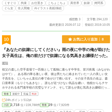
くすぐり
拘束
お仕置き
こちょこちょ
異世界
奴隷
拷問系
ぐら女
非人間種
AIイラスト表紙/挿絵
感想数 3
文字数 294,120
最終更新日 2026.07.12
登録日 2019.10.05
10
お気に入り追加
8
『あなたの奴隷にしてください』雨の夜に中学の俺が助けた
女子高生は、俺の前だけで奴隷になる気高きお嬢様だった。
琥珀
祖父の遺した空手道場で一匹狼として孤独に暮らす中学生、皆川疾風（みながわ
はやて）。 ある雨の降る激しい夜、彼は男たちに絡まれていた一人の美しい女
子高生を、じいちゃん直伝の拳で命がけで救い出す。 その女子高生の名は、森
口亜希菜（もりぐちあきな）。 誰もが近づけない気品を纏い、他校からもチヤ
ホヤされる名門進学校の完璧なマドンナ、そして誰もが羨む気高きお嬢様だっ
た。 しかし、自分を救ってくれた年下の疾風に激しく一目惚れした彼女は、そ
青春
連載中
長編
R18
の日から疾風「だけ」しか見えなくなってしまう――。
24h.ポイント
512pt
2,718
29
位 / 228,788件
位 / 7,920件
小説
青春