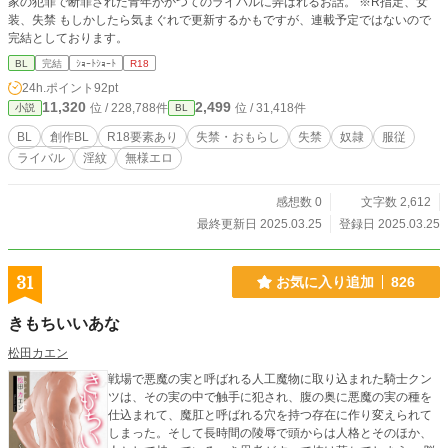
家の犯罪で断罪された青年がかつてのライバルに弄ばれるお話。 ※R指定、女
装、失禁 もしかしたら気まぐれで更新するかもですが、連載予定ではないので
完結としております。
BL
完結
ｼｮｰﾄｼｮｰﾄ
R18
24h.ポイント
92pt
11,320
2,499
位 / 228,788件
位 / 31,418件
小説
BL
BL
創作BL
R18要素あり
失禁・おもらし
失禁
奴隷
服従
ライバル
淫紋
無様エロ
感想数 0
文字数 2,612
最終更新日 2025.03.25
登録日 2025.03.25
31
お気に入り追加
826
きもちいいあな
松田カエン
戦場で悪魔の実と呼ばれる人工魔物に取り込まれた騎士クン
ツは、その実の中で触手に犯され、腹の奥に悪魔の実の種を
仕込まれて、魔肛と呼ばれる穴を持つ存在に作り変えられて
しまった。そして長時間の陵辱で頭からは人格とそのほか、