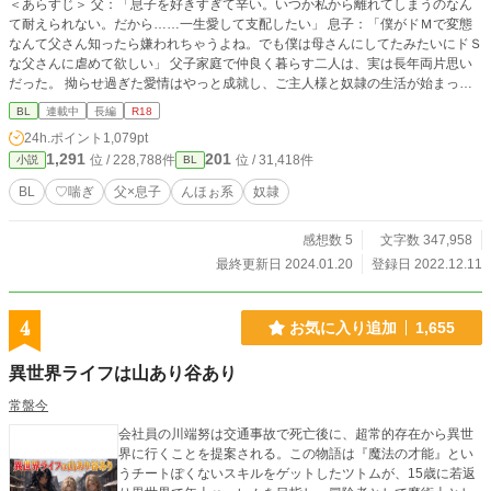
＜あらすじ＞ 父：「息子を好きすぎて辛い。いつか私から離れてしまうのなん
分の未来を、人差し指一つで握られている――その現実が、体を硬直させる。
て耐えられない。だから……一生愛して支配したい」 息子：「僕がドＭで変態
恐怖と羞恥と、どうしようもない無力感が、彼女を締めつけていた。 ――こう
なんて父さん知ったら嫌われちゃうよね。でも僕は母さんにしてたみたいにドＳ
して始まる。 美咲が「堕ちる理由」の物語が。
な父さんに虐めて欲しい」 父子家庭で仲良く暮らす二人は、実は長年両片思い
だった。 拗らせ過ぎた愛情はやっと成就し、ご主人様と奴隷の生活が始まっ
た。 ＜説明＆注意点＞ 父×息子。近親相姦。ストーリー性０。エロ中心。ソフ
BL
連載中
長編
R18
トＳＭ傾向。 設定も深くありませんので、血の繋がりもそれほど気にせずとも
24h.ポイント
1,079pt
読めるかも。 素人作品のため、作者の気分次第で視点が急に変わったり、文体
1,291
201
位 / 228,788件
位 / 31,418件
小説
BL
が変わる傾向があります。特にエロ文章を試行錯誤中。 誤字脱字、話中の矛
盾、変態プレイなど気になら方はどうぞ頭からっぽにして読んでください。 ＜
BL
♡喘ぎ
父×息子
んほぉ系
奴隷
キャラクター覚書＞ ●父：御主人様。40代。Ｓっ気あり。年齢に見合わず絶倫。
妻（母）を亡くしてから息子が生きがい。歪んだ愛が蓄積し、息子を奴隷とす
感想数 5
文字数 347,958
る。 息子を育てるために、在宅で出来る仕事をし、家事全般にも優秀。 ●息
子：大学生。20代。快感に弱く流されやすい。父限定で淫乱ビッチ奴隷。物心
最終更新日 2024.01.20
登録日 2022.12.11
がついた頃からドＭだと自覚あり。母似で、幼少は女の子とからかわれるのが嫌
で、今は適度に身体を鍛えて身長も高い。通常時は父を「オヤジ」、自分を
「俺」と呼ぶが、えっちな状況や気分になると「父さん」「僕」と無意識に呼び
4
お気に入り追加
1,655
方が変わる。 ●母（故人）：作中にはほぼ出ませんが、息子が小学生の頃、病気
で亡くなる。父とは性癖が合い長年のセフレを経て妻になる。息子にとっては
異世界ライフは山あり谷あり
母。
常盤今
会社員の川端努は交通事故で死亡後に、超常的存在から異世
界に行くことを提案される。この物語は『魔法の才能』とい
うチートぽくないスキルをゲットしたツトムが、15歳に若返