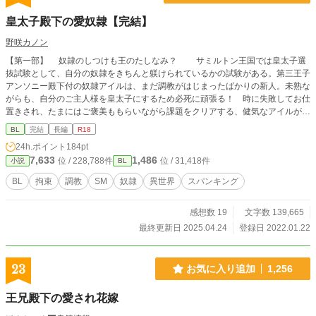
皇太子殿下の愛奴隷【完結】
野咲カノン
【第一部】 奴隷のしつけも王のたしなみ？ サミルトン王国では皇太子選
抜試験として、自分の奴隷をきちんと躾けられているかの試験がある。第三王子
アンソニー殿下付の奴隷アイルは、まだ調教がはじまったばかりの新人。未熟な
がらも、自分のご主人様を皇太子にするため必死に頑張る！ 時に失敗してお仕
置きされ、たまにはご褒美ももらいながら課題をクリアする、健気なアイルが活
躍します！ 基本のカップリングはアンソニー×アイルですが、モブ×アイル
BL
完結
長編
R18
の描写が多め。アンソニー×アイルはなんだかんだ最終ラブラブエッチですが、
24h.ポイント
184pt
モブ×アイルは鬼畜度高め。ほとんどずっとエロ。 【第二部】 みごと皇太子
7,633
1,486
位 / 228,788件
位 / 31,418件
小説
BL
試験を勝ち抜いたアンソニー皇太子。皇太子の奴隷となったアイルは、様々なエ
ッチな公務をこなしていかなければなりません。まだまだ未熟なアイルは、エッ
BL
拘束
調教
SM
奴隷
異世界
スパンキング
チで恥ずかしい公務をきちんと勤めあげられるのか？ イマラチオ、陵辱、拘
束、中出し、スパンキング、鞭打ちなど 結構エグいので、ダメな人は開かない
感想数 19
文字数 139,665
でください。また、これがエロに特化した創作であり、現実ではあり得ないこ
と、許されないことが理解できない人は読まないでください。
最終更新日 2025.04.24
登録日 2022.01.22
23
お気に入り追加
1,256
王兄殿下の愛され花嫁