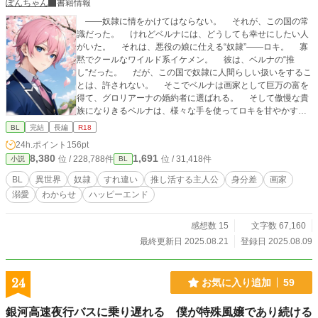
ぽんちゃん
書籍情報
――奴隷に情をかけてはならない。 それが、この国の常
識だった。 けれどベルナには、どうしても幸せにしたい人
がいた。 それは、悪役の娘に仕える“奴隷”――ロキ。 寡
黙でクールなワイルド系イケメン。 彼は、ベルナの“推
し”だった。 だが、この国で奴隷に人間らしい扱いをするこ
とは、許されない。 そこでベルナは画家として巨万の富を
得て、グロリアーナの婚約者に選ばれる。 そして傲慢な貴
族になりきるベルナは、様々な手を使ってロキを甘やかすこ
とにした。 「君が一流品を身につけていなければ、グロリア
BL
完結
長編
R18
ーナ様が周りから舐められるだろう！」 （安心して！ お友
24h.ポイント
156pt
達の分の服も買ってるよ！） 「食事はきちんと摂っているの
8,380
1,691
位 / 228,788件
位 / 31,418件
小説
BL
か？ グロリアーナ様を守るためにも、食事は三食しっかり
と摂るように」 （たくさんおかわりしていいからね！ お土
BL
異世界
奴隷
すれ違い
推し活する主人公
身分差
画家
産のプリンもあるから！） 「グロリアーナ様の護衛なら、伝
溺愛
わからせ
ハッピーエンド
説の剣くらい装備しておくべきだ」 （僕の手作りのお守り付
き！） 服を買い、食事を共にし、装備を贈る―― それは
すべて、ロキの幸せのため。 嫌われたってかまわない。
感想数 15
文字数 67,160
彼が笑って生きてくれれば、それでいい。 ――推し一筋の
最終更新日 2025.08.21
登録日 2025.08.09
青年による、“全力溺愛ミッション”が、今はじまる。 竜狩
り民族のワイルド系イケメン × 好きな人の前でだけ、若干
ぽんこつ（？）な美青年 ※ R-18 エピローグ以降に予
24
お気に入り追加
59
定。
銀河高速夜行バスに乗り遅れる 僕が特殊風嬢であり続ける