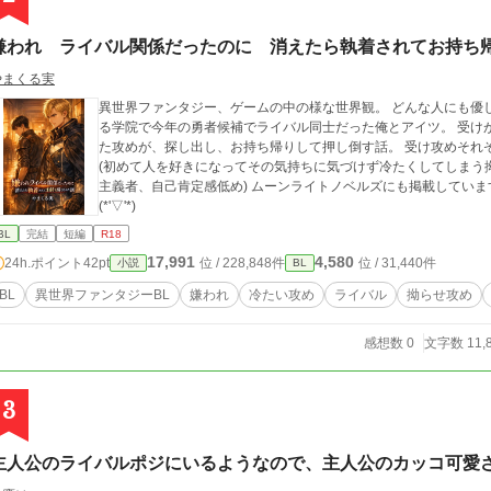
嫌われ ライバル関係だったのに 消えたら執着されてお持ち
やまくる実
異世界ファンタジー、ゲームの中の様な世界観。 どんな人にも優
る学院で今年の勇者候補でライバル同士だった俺とアイツ。 受け
た攻めが、探し出し、お持ち帰りして押し倒す話。 受け攻めそれ
(初めて人を好きになってその気持ちに気づけず冷たくしてしまう拗
主義者、自己肯定感低め) ムーンライトノベルズにも掲載しています。 表紙画像はchat gptに作成してもらいました
(*'▽'*)
BL
完結
短編
R18
17,991
4,580
24h.ポイント
42pt
位 / 228,848件
位 / 31,440件
小説
BL
BL
異世界ファンタジーBL
嫌われ
冷たい攻め
ライバル
拗らせ攻め
感想数 0
文字数 11,
3
主人公のライバルポジにいるようなので、主人公のカッコ可愛