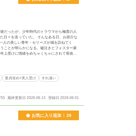
つ彼だったが、少年時代のトラウマから極度の人
た日々を送っていた。 そんなある日、お節介な
一人の美しい青年・セリーズが城を訪ねてく
いうことが明らかになる。嘘泣きとフォスター家
童貞攻め×美人受け
すれ違い
755
最終更新日 2026.06.13
登録日 2026.06.01
お気に入り追加
29