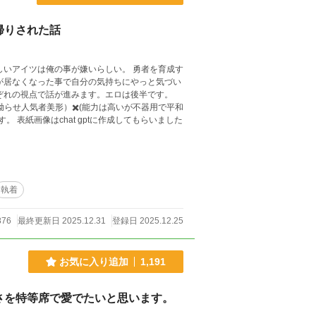
帰りされた話
しいアイツは俺の事が嫌いらしい。 勇者を育成す
が居なくなった事で自分の気持ちにやっと気づい
ぞれの視点で話が進みます。エロは後半です。
らせ人気者美形）✖️(能力は高いが不器用で平和
執着
876
最終更新日 2025.12.31
登録日 2025.12.25
お気に入り追加
1,191
さを特等席で愛でたいと思います。