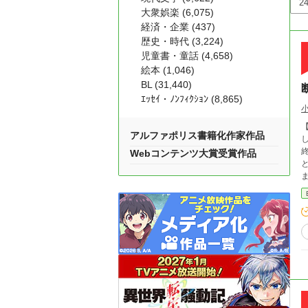
大衆娯楽 (6,075)
経済・企業 (437)
歴史・時代 (3,224)
児童書・童話 (4,658)
絵本 (1,046)
BL (31,440)
ｴｯｾｲ・ﾉﾝﾌｨｸｼｮﾝ (8,865)
アルファポリス書籍化作家作品
終】 王子×悪役令息が書きたくなって、見切り
Webコンテンツ大賞受賞作品
とありが
ます。 ヒロイン(♂)役はいます
す。 ※第一王子の名前をレオンにするかライン