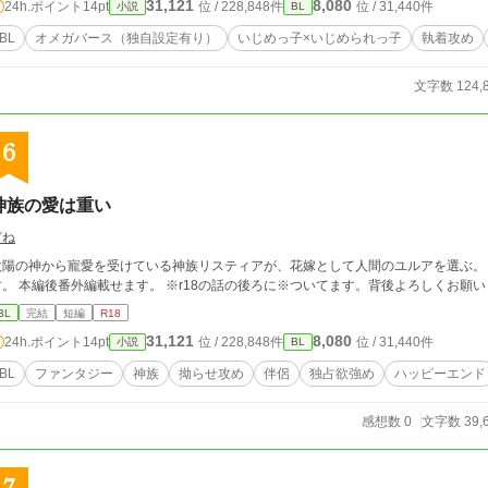
31,121
8,080
24h.ポイント
14pt
位 / 228,848件
位 / 31,440件
小説
BL
BL
オメガバース（独自設定有り）
いじめっ子×いじめられっ子
執着攻め
文字数 124,
6
神族の愛は重い
どね
陽の神から寵愛を受けている神族リスティアが、花嫁として人間のユルアを選ぶ。 三万文字程度ですが完結まで予約投稿済み
す。 本編後番外編載せます。 ※r18の話の後ろに※ついてます。背後よろしくお願
BL
完結
短編
R18
31,121
8,080
24h.ポイント
14pt
位 / 228,848件
位 / 31,440件
小説
BL
BL
ファンタジー
神族
拗らせ攻め
伴侶
独占欲強め
ハッピーエンド
感想数 0
文字数 39,