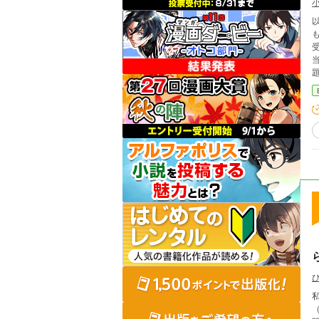
も
受
し
私
（