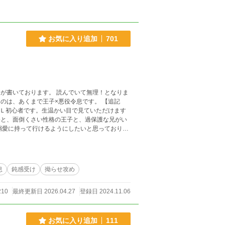
お気に入り追加
701
が書いております。 読んでいて無理！となりま
のは、あくまで王子×悪役令息です。 【追記
せん。
息
鈍感受け
拗らせ攻め
210
最終更新日 2026.04.27
登録日 2024.11.06
お気に入り追加
111