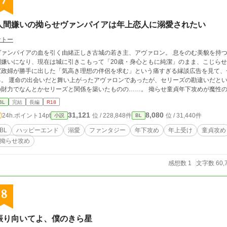
7
人間嫌いの拗らせヴァンパイアは年上恋人に溺愛されたい
サトー
ヴァンパイアの血を引く由緒正しき古城の若き主、アヴァロン。 息をのむ美貌を持
間嫌いになり、現在は城に引きこもって「20歳・身心ともに純潔」のまま、こじらせ
家政婦が勝手に出した「気高き理想の伴侶を求む」という痛すぎる縁談広告を見て、
る。 運命の出会いだと舞い上がったアヴァロンであったが、セリーズの勘違いだと
財力でなんとかセリーズと関係を築いたものの……。 拗らせ童貞年下攻めが魔性の年上受けに情緒をめちゃくちゃにされて骨抜き
ン(攻):20歳。ヴァンパイアの末裔。童貞。 セリーズ(受):25歳。ピアノの先生。魔性の青年 この作品はムーンラ
BL
完結
長編
R18
イトノベルズにも掲載しています。
31,121
8,080
24h.ポイント
14pt
位 / 228,848件
位 / 31,440件
小説
BL
BL
ハッピーエンド
溺愛
ファンタジー
年下攻め
年上受け
童貞攻め
拗らせ攻め
感想数 1
文字数 60,
8
振り向いてよ、僕のきら星