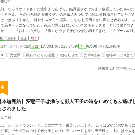
小鷹けい
以前、なろうサイトさまに途中まであげて、結局書きかけのまま放置していたものにな
うろ覚え。 そのうち続きを書くぞ、の意気込みついでに数話分投稿させていただきます。 先輩×後輩 攻略キャラ×当て
けではありません。 嫌われ→からの溺愛。こちらも面倒くさい拗らせ攻めです。 ある日、目が覚めたら大好きだったＢＬゲームの
当て馬キャラになっていた。死んだ覚えはないが、そのキャラクターとして生きてき
題が……。『おれ』の推し、『僕』が今まで嫌がらせし続けてきた、このゲームの主
ダメなの？？死ぬほど嫌なんだけど。絶対嫌でしょ……。 でも、主人公が攻略キャ
BL
連載中
長編
R15
ひっそりと。なんなら近くで見たい！！ ……って、なったライバルポジとして生きる
17,991
4,580
24h.ポイント
42pt
位 / 228,848件
位 / 31,440件
小説
BL
つつ、攻略キャラを巻き込んでひっそり推し活する……みたいな話です。 本来なら当て馬キャラとして冷たくあしらわれ、手酷く
フラれるはずの『ハルカ先輩』から、バグなのかなんなのか徐々に距離を詰めてこられて戸惑い
BL
異世界
嫌われからの溺愛
拗らせ攻め
先輩×後輩
攻略キャラ×当て
ゆる不定期更新になります。
感想数 10
文字数 78,
4
【本編完結】変態王子は拗らせ獣人王子の時を止めてもふ逃げ
らされました
ひよこ麺
は、ルーン・ヴァレッド。この世界で一番美しい王子さ。 元々は父や兄弟や色々に冷遇されてたけど、恵まれた美しさと強い心
性癖）で全て跳ねのけて来た美しい上に強いハートを持つ王子様さ。 私には今大きな悩みがある。実はここだけの話、美しい私は