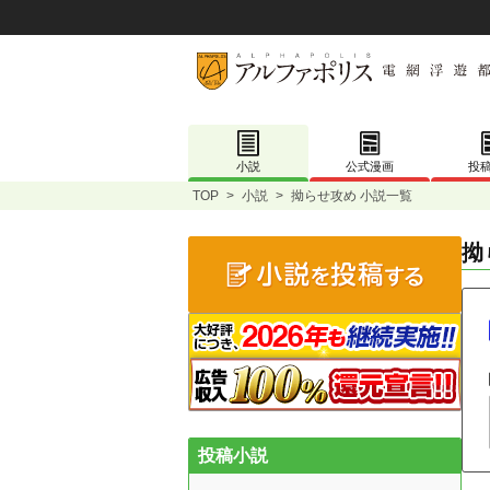
小説
公式漫画
投
TOP
>
小説
>
拗らせ攻め 小説一覧
拗
投稿小説