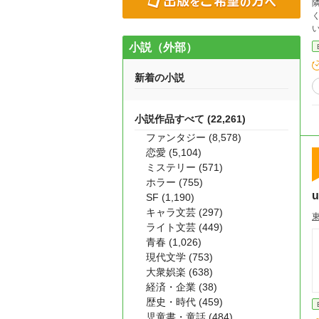
く
い
小説（外部）
ったようだ。 時
笑顔で
新着の小説
膨らみが
れ、
小説作品すべて (22,261)
そ
玄
ファンタジー (8,578)
恋愛 (5,104)
ミステリー (571)
ホラー (755)
u
SF (1,190)
キャラ文芸 (297)
ライト文芸 (449)
青春 (1,026)
現代文学 (753)
大衆娯楽 (638)
経済・企業 (38)
歴史・時代 (459)
児童書・童話 (484)