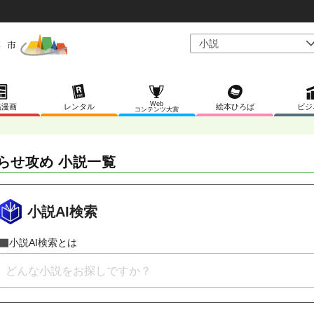
Web
稿漫画
レンタル
絵本ひろば
ビジ
コンテンツ大賞
らせ攻め 小説一覧
小説AI検索
小説AI検索とは