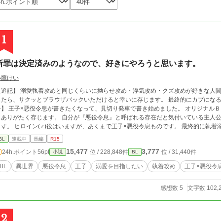
1
断罪は決定済みのようなので、好きにやろうと思います。
小鷹けい
【追記】 溺愛執着攻めと同じくらいに拗らせ攻め・浮気攻め・クズ攻めが好きな人間
したら、サクッとブラウザバックいただけると幸いに存じます。 最終的にカプになる
発車で書き始めました。 オリジナルＢＬ初心者です。生温かい目で見ていただけます
たく存じます。 自分が『悪役令息』と呼ばれる存在だと気付いている主人公と、面倒くさい性格の王子と、過保護な兄がい
が、あくまで王子×悪役令息ものです。 最終的に執着溺愛に持って行けるようにしたいと思っておりま
にするかで迷ってた当時の痕跡があったため、気付いた箇所は修正しました。正しく
BL
連載中
長編
R15
はレオンハルトのところ、まだラインハルト表記になっている箇所があるかもしれま
15,477
3,777
24h.ポイント
56pt
位 / 228,848件
位 / 31,440件
小説
BL
BL
異世界
悪役令息
王子
溺愛を目指したい
執着攻め
王子×悪役令
感想数 5
文字数 102,
2