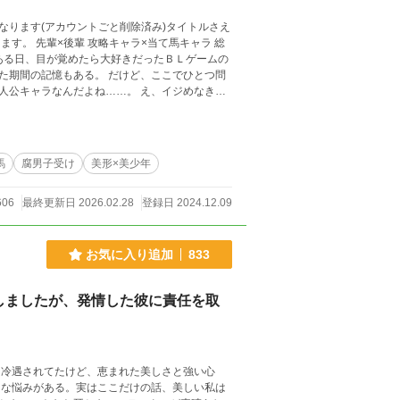
ります(アカウントごと削除済み)タイトルさえ
馬キャラ 総
た期間の記憶もある。 だけど、ここでひとつ問
人公キャラなんだよね……。 え、イジめなきゃ
ラとＢＬしてるところはなんとしても見たい！！
ことになった『おれ(僕)』が、主人公と仲良く
まくる当て馬の話。 こちらは、ゆる
馬
腐男子受け
美形×美少年
606
最終更新日 2026.02.28
登録日 2024.12.09
お気に入り追加
833
しましたが、発情した彼に責任を取