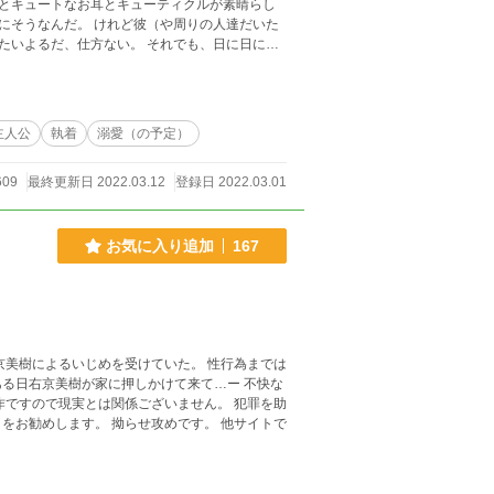
とキュートなお耳とキューティクルが素晴らし
（や周りの人達だいた
ない。 それでも、日に日に彼
に着けたらしい。神は僕に二物を与えてくださ
上気していて、更にズボンの上からでも分かる
主人公
執着
溺愛（の予定）
609
最終更新日 2022.03.12
登録日 2022.03.01
お気に入り追加
167
京美樹によるいじめを受けていた。 性行為までは
右京美樹が家に押しかけて来て…ー 不快な
作ですので現実とは関係ございません。 犯罪を助
します。 拗らせ攻めです。 他サイトで