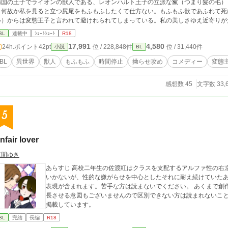
隣国の王子でライオンの獣人である、レオンハルト王子の立派な鬣（つまり髪の毛）
何故か私を見ると立つ尻尾をもふもふしたくて仕方ない。もふもふ欲であふれて死にそうなんだ。 けれど彼
）からは変態王子と言われて避けれられてしまっている。私の美しさゆえ近寄りがたいよるだ、仕方
をもふりたい欲求がたまりにたまり、ついになんでかしらないけど時を止める力を身
BL
連載中
ｼｮｰﾄｼｮｰﾄ
R18
を止めて美しい私は、定番のエッチなことでなくレオンハルト王子を思う存分もふもふした。もふもふ欲を満たして
17,991
4,580
24h.ポイント
42pt
位 / 228,848件
位 / 31,440件
小説
BL
立ち去ろうとした時……。 「お前、この俺の体を好き勝手に触って、ただですむと思っているのか？？」 美しい私の首根っこ
を掴み艶やかに微笑むレオンハルト王子、しかも多分間違いなくなんかこう顔が赤く
BL
異世界
獣人
もふもふ
時間停止
拗らせ攻め
コメディー
変態
股間に……。 「だめだよ！！私には婚約者もいないし、手を繋いだこともまだキスもしたことがない、獣欲を抑えておく
もふもふならいくらでもして……」 「散々卑猥な手つきで体を撫でまわした癖に何を言っている？？おとなしく犯されろ！！」
感想数 45
文字数 33,
のまま彼の私室に連れ込まれた私の運命はいかに！？ ※ショートショート、ほぼおふざけで後半エロ。拗らせ、時間停止、変態、
関マット、獣人の物語。ハッピーエンド予定。+完結まで18時頃更新になります。 3/4 追記 CPは固定リバなどにはなりません。
ご安心ください。
5
nfair lover
東間ゆき
あらすじ 高校二年生の佐渡紅はクラスを支配するアルファ性の右
いかないが、性的な嫌がらせを中心としたそれに耐え続けていたある日
表現が含まれます。苦手な方は読まないでください。 あくまで創
長させる意図もございませんので区別できない方は読まれないことをお勧め
掲載しています。
BL
完結
長編
R18