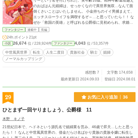
リーという名を付けられた、実年齢16歳、精神年齢還暦越え
のおばはん元娼婦は、せっかくなので異世界無双…なんて面
倒くさいことはいたしません。 小金持ちのイイ男捕まえて、
エッチスローライフを満喫するぞ～…と思っていたら！！ な
ぜか「救国の英雄」と呼ばれる公爵様に見初められ、求婚さ
れる…。 ハッキリ言って、イ・ヤ・だ！！ なんでかって？
ファンタジー
連載中
長編
だって嫉妬に狂った女どもが、わんさか湧いてくるんだも
24h.ポイント
21pt
ん！！ そんな女の相手なんざ、前世だけで十分だっての。 と
26,674
4,043
位 / 228,924件
位 / 53,357件
小説
ファンタジー
は言え、この公爵様…顔と体が私・フィリーの好みとドンピ
シャ！！ 一体どうしたら、いいの～。 一人で勝手にどうでも
中世風異世界
転生
人生二度目
貴族社会
騎士
娼婦
いい悩みを抱えながらも、とりあえずヤると決意したフィリ
ノーマルカップリング
ー。 独りよがりな妬み嫉みで、フィリーに噛みつこうとする
人間達を、前世の経験と還暦越え故、身につけた図太さで乗
り切りつつ、取り巻く人々の問題を解決していく。 しかし、
感想数 7
文字数 174,658
解決すればまた別の問題が浮上するのが人生といふもの。 嫉
最終更新日 2024.09.03
登録日 2024.08.01
妬に狂った女だけでもメンドくせぇのに、次から次へと、公
爵家にまつわる珍事件？及びしがらみに巻き込まれることと
なる…。
29
お気に入り追加
36
ひとまず一回ヤりましょう、公爵様 11
木野 キノ子
21世紀日本で、ヘドネという源氏名で娼婦業を営み、46歳で昇天…したと思っ
たら！！ なんと中世風異世界の、借金だらけ名ばかり貴族の貴族令嬢に転生し