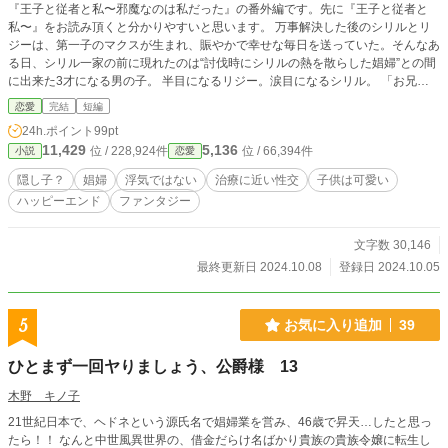
『王子と従者と私〜邪魔なのは私だった』の番外編です。先に『王子と従者と
私〜』をお読み頂くと分かりやすいと思います。 万事解決した後のシリルとリ
ジーは、第一子のマクスが生まれ、賑やかで幸せな毎日を送っていた。そんなあ
る日、シリル一家の前に現れたのは“討伐時にシリルの熱を散らした娼婦”との間
に出来た3才になる男の子。 半目になるリジー。涙目になるシリル。 「お兄ち
ゃんなの？弟なの？」と喜ぶマクス。 実家に帰ったリジー。どうなるシリル⁉︎ ＊
恋愛
完結
短編
シリル視点の話しがメインです。
24h.ポイント
99pt
11,429
5,136
位 / 228,924件
位 / 66,394件
小説
恋愛
隠し子？
娼婦
浮気ではない
治療に近い性交
子供は可愛い
ハッピーエンド
ファンタジー
文字数 30,146
最終更新日 2024.10.08
登録日 2024.10.05
5
お気に入り追加
39
ひとまず一回ヤりましょう、公爵様 13
木野 キノ子
21世紀日本で、ヘドネという源氏名で娼婦業を営み、46歳で昇天…したと思っ
たら！！ なんと中世風異世界の、借金だらけ名ばかり貴族の貴族令嬢に転生し