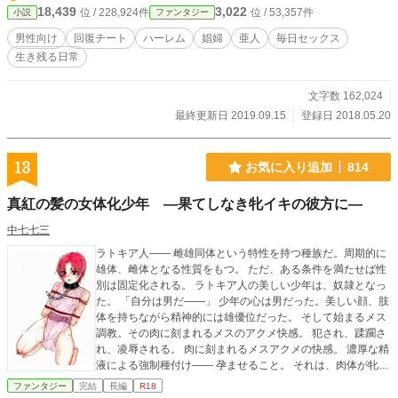
18,439
3,022
位 / 228,924件
位 / 53,357件
小説
ファンタジー
かつ壮大な物語である。 ~~~~~~~~~~~~~~~~~~~~~~~~~~~~~~~~~~~~~~~~~~
~~~~ ＊当作品が好きな方は、ぜひ「★お気に入りに追加」をお願いします！ ＊
男性向け
回復チート
ハーレム
娼婦
亜人
毎日セックス
なろう系のノクターンノベルズで年間１位（書籍化依頼は辞退済み）を達成して
生き残る日常
います。 ＊たまにでも、作品の中身を読みに（１日に１回でOK）きてくれます
と、とても励みになります。 ＊（作者にインセンティブ報酬が発生します）
文字数 162,024
最終更新日 2019.09.15
登録日 2018.05.20
13
お気に入り追加
814
真紅の髪の女体化少年 ―果てしなき牝イキの彼方に―
中七七三
ラトキア人―― 雌雄同体という特性を持つ種族だ。周期的に
雄体、雌体となる性質をもつ。 ただ、ある条件を満たせば性
別は固定化される。 ラトキア人の美しい少年は、奴隷となっ
た。 「自分は男だ――」 少年の心は男だった。美しい顔、肢
体を持ちながら精神的には雄優位だった。 そして始まるメス
調教。その肉に刻まれるメスのアクメ快感。 犯され、蹂躙さ
れ、凌辱される。 肉に刻まれるメスアクメの快感。 濃厚な精
液による強制種付け―― 孕ませること。 それは、肉体が牝に
固定化されるということだった。 それは数奇な運命をたど
ファンタジー
完結
長編
R18
る、少年の物語の始まりだった。 原案：とびらの様 https://twi