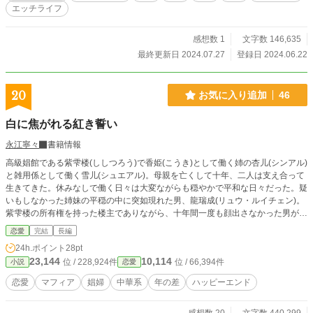
いい悩みを抱えながらも、とりあえずヤると決意したフィリ
エッチライフ
ー。 独りよがりな妬み嫉みで、フィリーに噛みつこうとする
人間達を、前世の経験と還暦越え故、身につけた図太さで乗
り切りつつ、取り巻く人々の問題を解決していく。 しかし、
感想数 1
文字数 146,635
解決すればまた別の問題が浮上するのが人生といふもの。 今
最終更新日 2024.07.27
登録日 2024.06.22
回の敵は…一筋縄では行きそうもない…。 ひとまず一回ヤり
ましょう、公爵様の続編、お楽しみください。
20
お気に入り追加
46
白に焦がれる紅き誓い
永江寧々
書籍情報
高級娼館である紫雫楼(ししつろう)で香姫(こうき)として働く姉の杏儿(シンアル)
と雑用係として働く雪儿(シュエアル)。母親を亡くして十年、二人は支え合って
生きてきた。休みなしで働く日々は大変ながらも穏やかで平和な日々だった。疑
いもしなかった姉妹の平穏の中に突如現れた男、龍瑞成(リュウ・ルイチェン)。
紫雫楼の所有権を持った楼主でありながら、十年間一度も顔出さなかった男があ
る事件を境に関わるようになったことで姉妹の運命が変わっていく。
恋愛
完結
長編
24h.ポイント
28pt
23,144
10,114
位 / 228,924件
位 / 66,394件
小説
恋愛
恋愛
マフィア
娼婦
中華系
年の差
ハッピーエンド