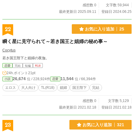
感想数 0
文字数 59,944
最終更新日 2025.09.11
登録日 2024.06.25
22
お気に入り追加
25
瞬く星に見守られて～若き国王と娼婦の秘め事～
Cocytus
若き国王陛下と娼婦の夜伽。
恋愛
完結
短編
R18
24h.ポイント
21pt
26,674
11,544
位 / 228,924件
位 / 66,394件
小説
恋愛
エロス
大人向け
TL(R18)
娼婦
国王陛下
完結
感想数 0
文字数 5,129
最終更新日 2021.02.18
登録日 2021.02.18
23
お気に入り追加
321