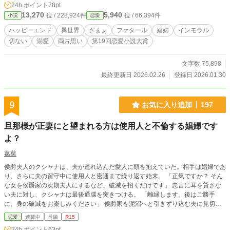
24h.ポイント
78pt
ていくが、彼には秘密があり…。 ミリタニーを取り巻く周囲の人々の思惑、切
13,270
5,940
位 / 228,924件
位 / 66,394件
小説
恋愛
なく甘い恋の駆け引き、愛と憎しみが交差するインモラルな恋愛模様が織りなす
ロマンスファンタジーです。 そんなお話がお好きな方は、ぜひお読みくださ
ハッピーエンド
異世界
ざまぁ
ファタール
娼婦
インモラル
い。 ●ファタール賞用の作品ですので、本文は８万字以内で完結予定です。 ●R1
切ない
溺愛
両片思い
第19回恋愛小説大賞
8のお話には※が入ってます。 ●最後はハッピーエンドです ●設定はゆるゆるな
のでご容赦ください
文字数 75,898
最終更新日 2026.02.26
登録日 2026.01.30
9
お気に入り追加
197
旦那様が正妻にと望まれる方は使用人と不倫する娼婦です
よ？
葛葉
侯爵夫人のクシャナは、夫が連れ込んだ愛人に頭を抱えていた。相手は娼婦であ
り、さらに夫の留守中に使用人と密通まで繰り返す始末。 「正気ですか？ そん
な女を侯爵家の次期夫人にするなど、破滅を招くだけです」 忠言に耳を貸さな
い夫に対し、クシャナは最後通牒を突きつける。 「離縁します。後はご勝手
に、身の破滅をお楽しみください」 侯爵家を泥沼へと引きずり込む夫に見切り
をつけ、クシャナは静かな逆襲を開始する。
恋愛
連載中
長編
R15
24h.ポイント
63pt