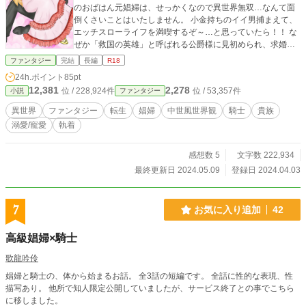
のおばはん元娼婦は、せっかくなので異世界無双…なんて面
倒くさいことはいたしません。 小金持ちのイイ男捕まえて、
エッチスローライフを満喫するぞ～…と思っていたら！！ な
ぜか「救国の英雄」と呼ばれる公爵様に見初められ、求婚さ
れる…。 ハッキリ言って、イ・ヤ・だ！！ なんでかって？
ファンタジー
完結
長編
R18
だって嫉妬に狂った女どもが、わんさか湧いてくるんだも
24h.ポイント
85pt
ん！！ そんな女の相手なんざ、前世だけで十分だっての。 と
12,381
2,278
位 / 228,924件
位 / 53,357件
小説
ファンタジー
は言え、この公爵様…顔と体が私・フィリーの好みとドンピ
シャ！！ 一体どうしたら、いいの～。 一人で勝手にどうでも
異世界
ファンタジー
転生
娼婦
中世風世界観
騎士
貴族
いい悩みを抱える、フィリーの運命やいかに…。
溺愛/寵愛
執着
感想数 5
文字数 222,934
最終更新日 2024.05.09
登録日 2024.04.03
7
お気に入り追加
42
高級娼婦×騎士
歌龍吟伶
娼婦と騎士の、体から始まるお話。 全3話の短編です。 全話に性的な表現、性
描写あり。 他所で知人限定公開していましたが、サービス終了との事でこちら
に移しました。