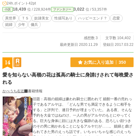
24h.ポイント
42pt
tter.com/tobiranoizumi/status/842601005783031808 表紙イ
18,439
3,022
位 / 228,924件
位 / 53,357件
小説
ファンタジー
ラスト：とびらの様 本文：中七七三 脚色：中七七三 エロ考
証：中七七三 物語の描写・展開につきましては、一切とびら
異世界
ＴＳ
奴隷美女
性描写あり
ハッピーエンド？
恋愛
の様には関係ありません。 シノプスのみ拝借しております。
娼婦
少年
傭兵
もし、作品内に（無いと思いますが）不適切な表現などあり
ましたら、その責は全て中七七三にあります。
感想数 3
文字数 104,402
最終更新日 2020.11.29
登録日 2017.03.22
14
お気に入り追加
350
愛を知らない高嶺の花は孤高の騎士に身請けされて毎晩愛さ
れる
かべうち右近
書籍情報
旧題：高嶺の娼婦は嫌われ騎士に囲われて 娼館一番の売れっ
子であるアルヤは、「どんな男でも満足できるように相手を
する」と評判で、連日予約が埋まっていた。 ある夜、そんな
予約を大金ではねのけ、一人の男がアルヤのもとにやってく
る。巨大な身体に顔には大きな傷跡のある、恐ろしい顔つき
のその男に抱かれることになるアルヤだが……。 娼婦と虐げ
られてきた男のえっち話です。いちゃいちゃな感じのえっち