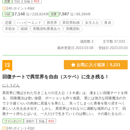
恋愛
完結
短編
R15
そういうことを匂わす言葉はたくさん出てきますのでR15指
24h.ポイント
49pt
定しています。苦手な方はバックしてください。 ※小説家に
17,148
7,587
位 / 228,924件
位 / 66,394件
小説
恋愛
なろうさんでも投稿しています。
恋愛
ハッピーエンド
異世界
異世界転移
女主人公
童貞
非処女
娼婦
美醜逆転要素あり
美醜逆転
感想数 3
文字数 37,033
最終更新日 2023.03.08
登録日 2023.03.03
12
お気に入り追加
5,221
回復チートで異世界を自由（スケベ）に生き残る！
にくうどん
異世界に飛ばされた引きこもりの主人公（３８歳）は、凄まじい回復チートを得
る。 回復魔法は使い放題、ポーションも作り放題。 更には強力な回復魔法の力
で２０歳ぐらいの肉体に若返りを果たし、 失ってしまった青春を取り戻すべく
新しい人生を歩き出す。 しかし、異世界はそれなりに過酷な場所のようで、 回
復チート持ちとはいえ、一人だけで生きていくのは難しい。 その最たるもの
が、男と女は定期的にセックスをしないと「死に至る」ということ。 男として
ファンタジー
連載中
長編
R18
生まれたからには、 童貞だろうが、女性に免疫が無かろうが、女性を抱かねば
24h.ポイント
42pt
明日は無い。 これは、主人公が異世界で今日も自由（スケベ）に生き残る日常