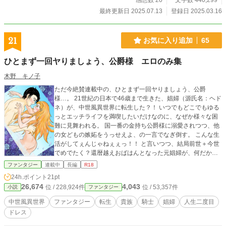
感想数 20
文字数 440,299
最終更新日 2025.07.13
登録日 2025.03.16
21
お気に入り追加
65
ひとまず一回ヤりましょう、公爵様 エロのみ集
木野 キノ子
ただ今絶賛連載中の、ひとまず一回ヤりましょう、公爵
様…。 21世紀の日本で46歳まで生きた、娼婦（源氏名：ヘド
ネ）が、中世風異世界に転生した？！ いつでもどこでもゆる
っとエッチライフを満喫したいだけなのに、なぜか様々な困
難に見舞われる。 国一番の金持ち公爵様に溺愛されつつ、他
の女どもの嫉妬をうっせえよ、の一言でなぎ倒す。 こんな生
活がしてぇんじゃねぇぇっ！！ と言いつつ、結局前世＋今世
でめでたく？還暦越えおばはんとなった元娼婦が、何だかや
と 若い連中の世話焼きながら、過ごす物語。 ※本編がとみに
ファンタジー
連載中
長編
R18
物語性が強くなった＆長ったらしくなったので、エロと物語
24h.ポイント
21pt
を分離することにいたしました。 本編共々楽しんでいただけ
26,674
4,043
位 / 228,924件
位 / 53,357件
小説
ファンタジー
たら幸いです。
中世風異世界
ファンタジー
転生
貴族
騎士
娼婦
人生二度目
ドレス