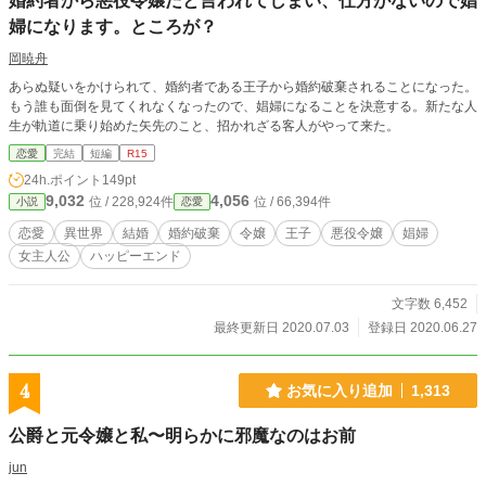
婚約者から悪役令嬢だと言われてしまい、仕方がないので娼
婦になります。ところが？
岡暁舟
あらぬ疑いをかけられて、婚約者である王子から婚約破棄されることになった。
もう誰も面倒を見てくれなくなったので、娼婦になることを決意する。新たな人
生が軌道に乗り始めた矢先のこと、招かれざる客人がやって来た。
恋愛
完結
短編
R15
24h.ポイント
149pt
9,032
4,056
位 / 228,924件
位 / 66,394件
小説
恋愛
恋愛
異世界
結婚
婚約破棄
令嬢
王子
悪役令嬢
娼婦
女主人公
ハッピーエンド
文字数 6,452
最終更新日 2020.07.03
登録日 2020.06.27
4
お気に入り追加
1,313
公爵と元令嬢と私〜明らかに邪魔なのはお前
jun