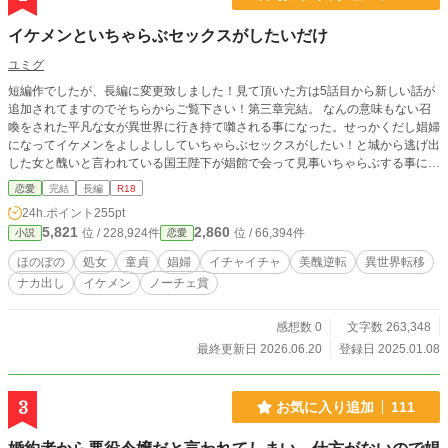
イケメンといちゃらぶセックスがしたいだけ
ユミグ
短編作でしたが、長編に変更致しました！見て頂いた方は5話目から新しい話が
追加されてますのでそちらからご覧下さい！第三章完結。 なんの意味もない召
喚をされた平凡な女が異世界に行き持て囃される事になった。せっかくだし娼婦
になってイケメンをよしよししていちゃらぶセックスがしたい！と城から逃げ出
した女と醜いと言われている国王陛下が娼館で会って見事いちゃらぶする事に成
功した。そんなオチなしストーリーです。美醜逆転
恋愛
完結
長編
R18
24h.ポイント
255pt
5,821
2,860
位 / 228,924件
位 / 66,394件
小説
恋愛
ほのぼの
処女
童貞
娼婦
イチャイチャ
美醜逆転
異世界転移
ナカ出し
イケメン
ノーチェ賞
感想数 0
文字数 263,348
最終更新日 2026.06.20
登録日 2025.01.08
3
お気に入り追加
111