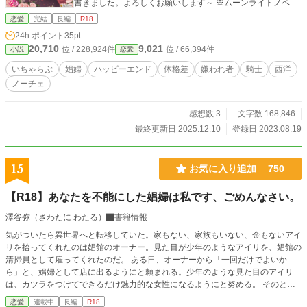
書きました。よろしくお願いします～ ※ムーンライトノベル
ズにも同時掲載です。 ※Ｒシーンの入る回には※マークをつ
恋愛
完結
長編
R18
けます。 【12/5追記】 「愛を知らない高嶺の花は孤高の騎士
24h.ポイント
35pt
に身請けされて毎晩愛される」に改題のうえ、ノーチェブッ
20,710
9,021
位 / 228,924件
位 / 66,394件
小説
恋愛
クス様より12/10に発売することになりました。 連載版は10
日ごろに引き下げられる予定です。 たくさんの方に読んでい
いちゃらぶ
娼婦
ハッピーエンド
体格差
嫌われ者
騎士
西洋
ただき、本当にありがとうございました。 書籍化記念といた
ノーチェ
しまして、番外編を更新しております。 どうぞよろしくお願
いいたします。
感想数 3
文字数 168,846
最終更新日 2025.12.10
登録日 2023.08.19
15
お気に入り追加
750
【R18】あなたを不能にした娼婦は私です、ごめんなさい。
澤谷弥（さわたに わたる）
書籍情報
気がついたら異世界へと転移していた。家もない、家族もいない、金もないアイ
リを拾ってくれたのは娼館のオーナー。見た目が少年のようなアイリを、娼館の
清掃員として雇ってくれたのだ。 ある日、オーナーから「一回だけでよいか
ら」と、娼婦として店に出るようにと頼まれる。少年のような見た目のアイリ
は、カツラをつけてできるだけ魅力的な女性になるようにと努める。 そのとき
の相手は騎士団第五師団長のウィルフォード。彼は潜入調査として娼館を訪れて
恋愛
連載中
長編
R18