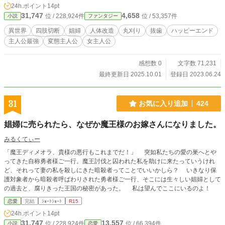
24h.ポイント
14pt
31,747
4,658
位 / 228,924件
位 / 53,357件
小説
ファンタジー
異世界
四肢切断
娼婦
人体改造
丸刈り
抜歯
ハッピーエンド
主人公最強
変態主人公
女主人公
感想数 0
文字数 71,231
最終更新日 2025.10.01
登録日 2023.06.24
31
お気に入り追加
424
娼婦に売られたら、なぜか魔王様のお嫁さんになりました。
みるくてぃー
「魔王ディメオラ、貴様の悪行もこれまでだ！」 突如私たちの愛の巣へとや
ってきた自称勇者様ご一行。魔王討伐と囚われた私を助けに来たっていうけれ
ど、それって妻の私を殺しにきた暗殺者ってことでいいかしら？ いきなり保
護対象者から暗殺者呼ばわりされた勇者様ご一行、そこには生々しい娼婦として
の過去と、腐りきった王国の秘密があった。 私は望んでここにいるのよ！
恋愛
完結
ｼｮｰﾄｼｮｰﾄ
R15
24h.ポイント
14pt
31,747
13,557
位 / 228,924件
位 / 66,394件
小説
恋愛