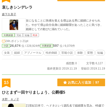
哀しきシンデレラ
森下久美子
女になることに快感を覚える僕はある男に娼婦にさせられ
た。やがて僕は自分自身に娼婦願望があったことに気づき、
娼婦としての歓びに溺れていった。
大衆娯楽
完結
短編
R18
24h.ポイント
21pt
26,674
597
位 / 228,924件
位 / 6,076件
小説
大衆娯楽
女装
娼婦
アブノーマル
性的倒錯
官能小説
体験
変態
短編
感想数 0
文字数 6,127
最終更新日 2019.11.19
登録日 2019.11.19
25
お気に入り追加
97
ひとまず一回ヤりましょう、公爵様5
木野 キノ子
21世紀日本で、ヘドネという源氏名で娼婦業を営み、46歳で