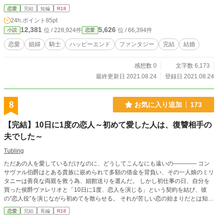
恋愛
完結
短編
R18
24h.ポイント
85pt
12,381
5,626
位 / 228,924件
位 / 66,394件
小説
恋愛
恋愛
娼婦
騎士
ハッピーエンド
ファンタジー
完結
結婚
感想数 0
文字数 6,173
最終更新日 2021.08.24
登録日 2021.08.24
8
お気に入り追加
173
【完結】10日に1度の恋人～初めて愛した人は、復讐相手の
夫でした～
Tubling
ただあの人を愛しているだけなのに、どうしてこんなにも遠いの―――― コン
サヴァル伯爵はとある貴族に嵌められて多額の借金を背負い、その一人娘のミリ
タニーは善良な両親を救う為、娼館送りを選んだ。 しかし初仕事の日、自分を
買った侯爵ヴァレリオと「10日に1度、恋人を演じる」という契約を結び、彼
の”恋人役”を演じながら初めてを散らせる。 それが苦しい恋の始まりだとは知ら
ずに―――― 恋人役を演じている時は甘く蕩ける表情をするヴァレリオ、しか
恋愛
完結
長編
R18
し情事が終われば冷えた態度の彼。 翻弄されながらも体は抗えず、やがて溺れ