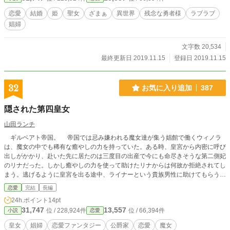
恋愛
結婚
姫
聖女
ざまぁ
異世界
残念な勇者様
ラブラブ
娼婦
文字数 20,534
最終更新日 2019.11.15
登録日 2019.11.15
32
お気に入り追加
387
隠された第四皇女
山田ランチ
ギルベアト帝国。 帝国では忌み嫌われる魔女達が集う娼館で働くウィノラ
は、魔女の中でも稀有な癒やしの力を持っていた。ある時、皇宮から内密に呼び
出しがかかり、赴いた先に居たのは三度目の出産で今にも命尽きそうな第二側妃
のリナだった。しかし癒やしの力を使って助けたリナからは何故か拒絶されてし
まう。逃げるように皇宮を出る途中、ライナーという貴族男性に助けてもらう。
それから３年後、とある命令を受けてウィノラは再び皇宮に赴く事になる。
恋愛
完結
長編
皇帝の命令で魔女を捕らえる動きが活発になっていく中、エミル王国との戦争が
24h.ポイント
14pt
勃発。そしてウィノラが娼館に隠された秘密が明らかとなっていく。 ヒュー娼
31,747
13,557
位 / 228,924件
位 / 66,394件
小説
恋愛
館の人々 ウィノラ（娼館で育った第四皇女） アデリータ（女将、ウィノラの育
ての親） マイノ（アデリータの弟で護衛長） ディアンヌ、ロラ（娼婦） デル
皇女
娼婦
恋愛ファンタジー
公爵家
恋愛
魔女