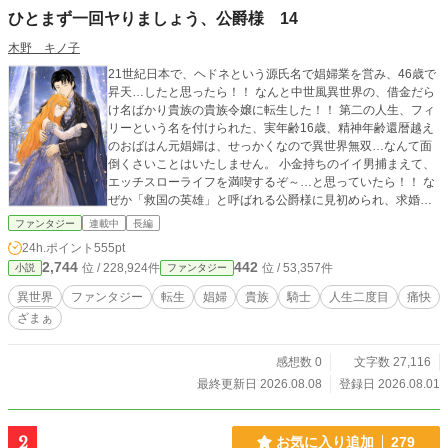
ひとまず一回ヤりましょう、公爵様 14
木野 キノ子
21世紀日本で、ヘドネという源氏名で娼婦業を営み、46歳で
昇天…したと思ったら！！ なんと中世風異世界の、借金だら
け名ばかり貴族の貴族令嬢に転生した！！ 第二の人生、フィ
リーという名を付けられた、実年齢16歳、精神年齢還暦越え
のおばはん元娼婦は、せっかくなので異世界無双…なんて面
倒くさいことはいたしません。 小金持ちのイイ男捕まえて、
エッチスローライフを満喫するぞ～…と思っていたら！！ な
ぜか「救国の英雄」と呼ばれる公爵様に見初められ、求婚さ
れる…。 ハッキリ言って、イ・ヤ・だ！！ なんでかって？
ファンタジー
連載中
長編
だって嫉妬に狂った女どもが、わんさか湧いてくるんだも
24h.ポイント
555pt
ん！！ そんな女の相手なんざ、前世だけで十分だっての。 と
2,744
442
位 / 228,924件
位 / 53,357件
小説
ファンタジー
は言え、この公爵様…顔と体が私・フィリーの好みとドンピ
シャ！！ 一体どうしたら、いいの～。 一人で勝手にどうでも
異世界
ファンタジー
転生
娼婦
貴族
騎士
人生二度目
痛快
いい悩みを抱える、フィリーの運命やいかに…。 アッチを立
ざまぁ
てればこっちが立たず…とはよく言ったもので、ようやっと
復活した人もいれば、奈落にまっしぐらな人も…。 さあ、ど
うなっていくのやら…。
感想数 0
文字数 27,116
最終更新日 2026.08.08
登録日 2026.08.01
2
お気に入り追加
279