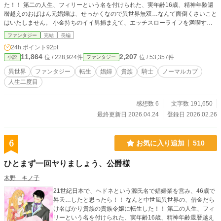
た！！ 第二の人生、フィリーという名を付けられた、実年齢16歳、精神年齢還
暦越えのおばはん元娼婦は、せっかくなので異世界無双…なんて面倒くさいこと
はいたしません。 小金持ちのイイ男捕まえて、エッチスローライフを満喫する
ぞ～…と思っていたら！！ なぜか「救国の英雄」と呼ばれる公爵様に見初めら
ファンタジー
完結
長編
れ、求婚される…。 ハッキリ言って、イ・ヤ・だ！！ なんでかって？ だって嫉
24h.ポイント
92pt
妬に狂った女どもが、わんさか湧いてくるんだもん！！ そんな女の相手なん
11,864
2,207
位 / 228,924件
位 / 53,357件
小説
ファンタジー
ざ、前世だけで十分だっての。 とは言え、この公爵様…顔と体が私・フィリー
の好みとドンピシャ！！ 一体どうしたら、いいの～。 一人で勝手にどうでもい
異世界
ファンタジー
転生
娼婦
貴族
騎士
ノーマルカプ
い悩みを抱える、フィリーの運命やいかに…。 前回はようやっと、ダイヤのい
人生二度目
ざこざに決着が…。 しかしそれによる波紋は、やはり大きくて…。 おまけに、
他の厄介ごとまで舞い込むしぃ～。 謀略を駆使する連中も、増えるしぃ～。 ま
すますお騒がせなフィリーの周り。 お久しぶり…なキャラも出現！！ さてさて
感想数 6
文字数 191,650
どうなる事やら…。
最終更新日 2026.04.24
登録日 2026.02.26
6
お気に入り追加
510
ひとまず一回ヤりましょう、公爵様
木野 キノ子
21世紀日本で、ヘドネという源氏名で娼婦業を営み、46歳で
昇天…したと思ったら！！ なんと中世風異世界の、借金だら
け名ばかり貴族の貴族令嬢に転生した！！ 第二の人生、フィ
リーという名を付けられた、実年齢16歳、精神年齢還暦越え