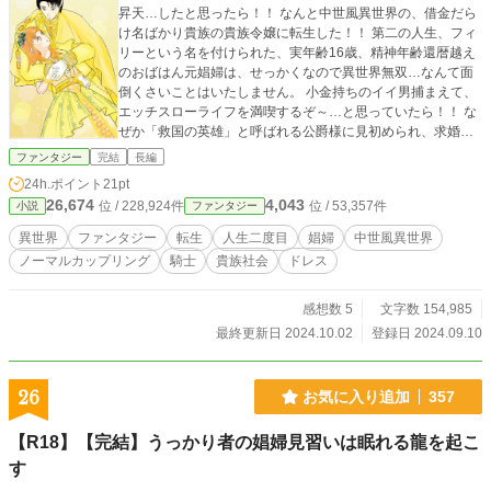
昇天…したと思ったら！！ なんと中世風異世界の、借金だら
け名ばかり貴族の貴族令嬢に転生した！！ 第二の人生、フィ
リーという名を付けられた、実年齢16歳、精神年齢還暦越え
のおばはん元娼婦は、せっかくなので異世界無双…なんて面
倒くさいことはいたしません。 小金持ちのイイ男捕まえて、
エッチスローライフを満喫するぞ～…と思っていたら！！ な
ぜか「救国の英雄」と呼ばれる公爵様に見初められ、求婚さ
れる…。 ハッキリ言って、イ・ヤ・だ！！ なんでかって？
ファンタジー
完結
長編
だって嫉妬に狂った女どもが、わんさか湧いてくるんだも
24h.ポイント
21pt
ん！！ そんな女の相手なんざ、前世だけで十分だっての。 と
26,674
4,043
位 / 228,924件
位 / 53,357件
小説
ファンタジー
は言え、この公爵様…顔と体が私・フィリーの好みとドンピ
シャ！！ 一体どうしたら、いいの～。 一人で勝手にどうでも
異世界
ファンタジー
転生
人生二度目
娼婦
中世風異世界
いい悩みを抱えながらも、とりあえずヤると決意したフィリ
ノーマルカップリング
騎士
貴族社会
ドレス
ー。 独りよがりな妬み嫉みで、フィリーに噛みつこうとする
人間達を、前世の経験と還暦越え故、身につけた図太さで乗
り切りつつ、取り巻く人々の問題を解決していく。 しかし、
感想数 5
文字数 154,985
解決すればまた別の問題が浮上するのが人生といふもの。 嫉
最終更新日 2024.10.02
登録日 2024.09.10
妬に狂った女だけでもメンドくせぇのに、次から次へと、公
爵家にまつわる珍事件？及びしがらみに巻き込まれることと
なる…。 しかも今回…かなり腕のあるやつが、また出張って
26
お気に入り追加
357
きたから…ホントにも～。
【R18】【完結】うっかり者の娼婦見習いは眠れる龍を起こ
す