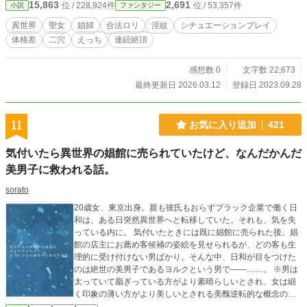
15,863
2,691
位 / 228,924件
位 / 53,357件
小説
ファンタジー
異世界
聖女
娼婦
合法ロリ
淫紋
シチュエーションプレイ
体格差
二穴
えっち
連続絶頂
感想数 0
文字数 22,673
最終更新日 2026.03.12
登録日 2023.09.28
11
お気に入り追加
421
気付いたら異世界の娼館に売られていたけど、なんだかんだ
美男子に救われる話。
sorato
20歳女、東京出身。親も彼氏もおらずブラック企業で働く日
和は、ある日突然異世界へと転移していた。それも、気を失
っている内に。 気付いたときには既に娼館に売られた後。娼
館の店主にお薦め客候補の姿絵を見せられるが、どの客も生
理的に受け付けない男ばかり。そんな中、日和が目をつけた
のは絶世の美男子であるヨルクという男で――……。 ※男は
太っていて脂ぎっている方がより素晴らしいとされ、女は細
く印象の薄い方がより美しいとされる美醜逆転的な概念の異
世界でのお話です。 ！直接的な行為の描写はありませんが、