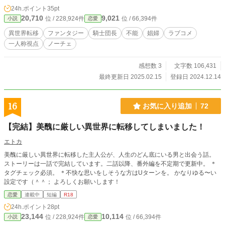
いたのだが、アイリのせいで女性恐怖症となり不能となる。 ウィフォードの身
24h.ポイント
35pt
体を張った調査の結果、娼館のオーナーは捕まり、アイリは仕事と住む場所を失
20,710
9,021
位 / 228,924件
位 / 66,394件
小説
恋愛
ってしまう。そんな彼女に救いの手を差し伸べたのは、やはりウィルフォードで
あった。 しかし彼は、あのときの娼婦が目の前のアイリであるとは気づいてい
異世界転移
ファンタジー
騎士団長
不能
娼婦
ラブコメ
ない。アイリは使用人として、彼の屋敷で働き始めたのだが―― ※R18作品で
一人称視点
ノーチェ
す！！濡れ場表記があります。
感想数 3
文字数 106,431
最終更新日 2025.02.15
登録日 2024.12.14
16
お気に入り追加
72
【完結】美醜に厳しい異世界に転移してしまいました！
エトカ
美醜に厳しい異世界に転移した主人公が、人生のどん底にいる男と出会う話。
ストーリーは一話で完結しています。二話以降、番外編を不定期で更新中。 ＊
タグチェック必須。 ＊不快な思いをしそうな方はUターンを。 かなりゆる〜い
設定です（＾＾； よろしくお願いします！
恋愛
連載中
短編
R18
24h.ポイント
28pt
23,144
10,114
位 / 228,924件
位 / 66,394件
小説
恋愛