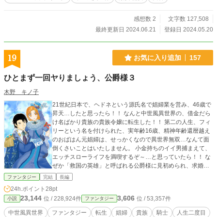
ー。 独りよがりな妬み嫉みで、フィリーに噛みつこうとする
人間達に、フィリーはどう対処 するのか…。 ひとまず一回ヤ
りましょう、公爵様の続編、お楽しみください。
感想数 2
文字数 127,508
最終更新日 2024.06.21
登録日 2024.05.20
19
お気に入り追加
157
ひとまず一回ヤりましょう、公爵様３
木野 キノ子
21世紀日本で、ヘドネという源氏名で娼婦業を営み、46歳で
昇天…したと思ったら！！ なんと中世風異世界の、借金だら
け名ばかり貴族の貴族令嬢に転生した！！ 第二の人生、フィ
リーという名を付けられた、実年齢16歳、精神年齢還暦越え
のおばはん元娼婦は、せっかくなので異世界無双…なんて面
倒くさいことはいたしません。 小金持ちのイイ男捕まえて、
エッチスローライフを満喫するぞ～…と思っていたら！！ な
ぜか「救国の英雄」と呼ばれる公爵様に見初められ、求婚さ
れる…。 ハッキリ言って、イ・ヤ・だ！！ なんでかって？
ファンタジー
完結
長編
だって嫉妬に狂った女どもが、わんさか湧いてくるんだも
24h.ポイント
28pt
ん！！ そんな女の相手なんざ、前世だけで十分だっての。 と
23,144
3,606
位 / 228,924件
位 / 53,357件
小説
ファンタジー
は言え、この公爵様…顔と体が私・フィリーの好みとドンピ
シャ！！ 一体どうしたら、いいの～。 一人で勝手にどうでも
中世風異世界
ファンタジー
転生
娼婦
貴族
騎士
人生二度目