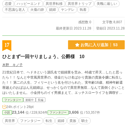
恋愛
ハッピーエンド
異世界転移
異世界トリップ
美醜に厳しい
不思議な老人
火傷の跡
娼婦
ヤンデレ
執着
感想数 0
文字数 8,807
最終更新日 2023.11.28
登録日 2023.11.28
17
お気に入り追加
53
ひとまず一回ヤりましょう、公爵様 10
木野 キノ子
21世紀日本で、ヘドネという源氏名で娼婦業を営み、46歳で昇天…したと思っ
たら！！ なんと中世風異世界の、借金だらけ名ばかり貴族の貴族令嬢に転生し
た！！ 第二の人生、フィリーという名を付けられた、実年齢16歳、精神年齢還
暦越えのおばはん元娼婦は、せっかくなので異世界無双…なんて面倒くさいこと
はいたしません。 小金持ちのイイ男捕まえて、エッチスローライフを満喫する
ぞ～…と思っていたら！！ なぜか「救国の英雄」と呼ばれる公爵様に見初めら
ファンタジー
連載中
長編
れ、求婚される…。 ハッキリ言って、イ・ヤ・だ！！ なんでかって？ だって嫉
24h.ポイント
28pt
妬に狂った女どもが、わんさか湧いてくるんだもん！！ そんな女の相手なん
23,144
3,606
位 / 228,924件
位 / 53,357件
小説
ファンタジー
ざ、前世だけで十分だっての。 とは言え、この公爵様…顔と体が私・フィリー
の好みとドンピシャ！！ 一体どうしたら、いいの～。 一人で勝手にどうでもい
異世界
ファンタジー
転生
娼婦
貴族
騎士
い悩みを抱える、フィリーの運命やいかに…。 今回は…前回に引き続き、もう