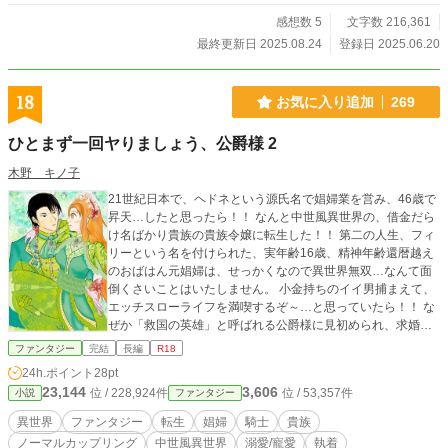
一つの血の絡みをお送りいたします。
感想数 5
文字数 216,361
最終更新日 2025.08.24
登録日 2025.06.20
18
お気に入り追加
269
ひとまず一回ヤりましょう、公爵様 2
木野 キノ子
21世紀日本で、ヘドネという源氏名で娼婦業を営み、46歳で
昇天…したと思ったら！！ なんと中世風異世界の、借金だら
け名ばかり貴族の貴族令嬢に転生した！！ 第二の人生、フィ
リーという名を付けられた、実年齢16歳、精神年齢還暦越え
のおばはん元娼婦は、せっかくなので異世界無双…なんて面
倒くさいことはいたしません。 小金持ちのイイ男捕まえて、
エッチスローライフを満喫するぞ～…と思っていたら！！ な
ぜか「救国の英雄」と呼ばれる公爵様に見初められ、求婚さ
れる…。 ハッキリ言って、イ・ヤ・だ！！ なんでかって？
ファンタジー
完結
長編
R18
だって嫉妬に狂った女どもが、わんさか湧いてくるんだも
24h.ポイント
28pt
ん！！ そんな女の相手なんざ、前世だけで十分だっての。 と
23,144
3,606
位 / 228,924件
位 / 53,357件
小説
ファンタジー
は言え、この公爵様…顔と体が私・フィリーの好みとドンピ
シャ！！ 一体どうしたら、いいの～。 一人で勝手にどうでも
異世界
ファンタジー
転生
娼婦
騎士
貴族
いい悩みを抱えながらも、とりあえずヤると決意したフィリ
ノーマルカップリング
中世風異世界
溺愛/寵愛
執着