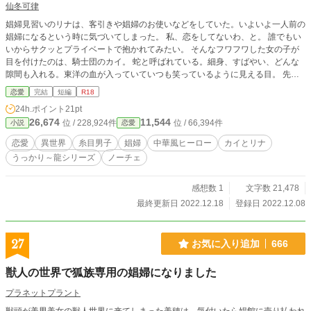
仙冬可律
娼婦見習いのリナは、客引きや娼婦のお使いなどをしていた。いよいよ一人前の
娼婦になるという時に気づいてしまった。 私、恋をしてないわ、と。 誰でもい
いからサクッとプライベートで抱かれてみたい。 そんなフワフワした女の子が
目を付けたのは、騎士団のカイ。 蛇と呼ばれている。細身、すばやい、どんな
隙間も入れる。東洋の血が入っていていつも笑っているように見える目。 先輩
娼婦からの情報も「初めての相手」として望ましい。とリナは思った。 「カイ
恋愛
完結
短編
R18
さん、小柄だし早くて細くてすぐ終わっちゃうって聞きました！お願いしま
24h.ポイント
21pt
す！」 「……何やて？ちょっと詳しく教えてくれへんかお嬢ちゃん」 (あれ、目
26,674
11,544
位 / 228,924件
位 / 66,394件
小説
恋愛
が、笑って……ない？) ※【下品注意】 ヒーローと娼婦たちの会話がわりと即物
的で下品ですので、ご注意ください。 エロシーンの章には※をつけています。
恋愛
異世界
糸目男子
娼婦
中華風ヒーロー
カイとリナ
うっかり娼婦× 糸目関西弁の騎士(間諜や潜伏が主な任務) 「私のいとしい騎士
うっかり～龍シリーズ
ノーチェ
様」「俺のゆるせないお嬢様」「私のかわいい騎士さま」「俺のかっこいい彼
女」 と同じ世界です。上記作品のヒーロー、ヒューゴの同僚のカイの話です。
感想数 1
文字数 21,478
最終更新日 2022.12.18
登録日 2022.12.08
27
お気に入り追加
666
獣人の世界で狐族専用の娼婦になりました
プラネットプラント