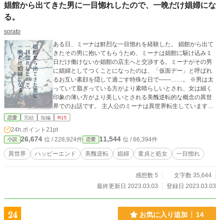
娼館から出てきた男に一目惚れしたので、一晩だけ娼婦にな
る。
sorato
ある日、ミーナは鮮烈な一目惚れを経験した。 娼館から出て
きたその男に抱いてもらうため、ミーナは娼館に駆け込み１
日だけ働けないか娼館の店主へと交渉する。ミーナがその男
に娼婦としてつくことになったのは、「仮面デー」と呼ばれ
るお互い素顔を隠して過ごす特殊な日で――……。 ※男は太
っていて脂ぎっている方がより素晴らしいとされ、女は細く
印象の薄い方がより美しいとされる美醜逆転的な概念の異世
界でのお話です。 主人公のミーナは異世界転生しています
が、美醜観だけ影響する程度でありそれ以外の大きな転生要
恋愛
完結
短編
R15
素はありません。 ！直接的な行為の描写はありませんが、そ
24h.ポイント
21pt
ういうことを匂わす言葉はたくさん出てきますのでR15指定
26,674
11,544
位 / 228,924件
位 / 66,394件
小説
恋愛
しています。苦手な方はバックしてください。 見なくても全
く影響はありませんが、「気付いたら異世界の娼館に売られ
異世界
ハッピーエンド
美醜逆転
娼婦
童貞と処女
一目惚れ
ていたけど、なんだかんだ美男子に救われる話。」と同じ世
界観のお話です。 ※小説家になろうさんでも投稿していま
感想数 5
文字数 35,644
す。
最終更新日 2023.03.03
登録日 2023.03.03
24
お気に入り追加
14