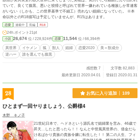
獣頭が美男美女の獣人世界に来てしまった美穂は、気付いたら娼館に売り払われ
ていて、良くて腹黒、悪いと狡猾と呼ばれて世界一嫌われている種族しか常連客
がいない（しかも、この世界基準で不細工）売れない娼婦になっていた。 ※本
命以外とのR18描写は予定していませんが、R15はあります。
恋愛
連載中
長編
R18
24h.ポイント
21pt
26,674
11,544
位 / 228,924件
位 / 66,394件
小説
恋愛
異世界
イケメン
狐
獣人
娼婦
恋愛2020
美＝獣成分
逆ハー
誰を選んでも腹黒
感想数 7
文字数 82,883
最終更新日 2020.04.01
登録日 2020.01.31
28
お気に入り追加
109
ひとまず一回ヤりましょう、公爵様4
木野 キノ子
21世紀日本で、ヘドネという源氏名で娼婦業を営み、46歳で
昇天…したと思ったら！！ なんと中世風異世界の、借金だら
け名ばかり貴族の貴族令嬢に転生した！！ 第二の人生、フィ