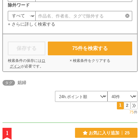
除外ワード
+ さらに詳しく検索する
保存する
75
件を検索する
検索条件の保存には
ロ
× 検索条件をクリアする
グイン
が必要です。
娼婦
タグ
1
2
75
件
1
お気に入り追加
25