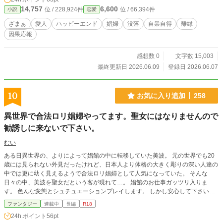
14,757
6,600
位 / 228,924件
位 / 66,394件
小説
恋愛
ざまぁ
愛人
ハッピーエンド
娼婦
没落
自業自得
離縁
因果応報
感想数 0
文字数 15,003
最終更新日 2026.06.09
登録日 2026.06.07
10
お気に入り追加
258
異世界で合法ロリ娼婦やってます。聖女にはなりませんので
勧誘しに来ないで下さい。
むい
ある日異世界の、よりによって娼館の中に転移していた美波。 元の世界でも20
歳には見られない外見だったけれど、日本人より体格の大きく彫りの深い人達の
中では更に幼く見えるようで合法ロリ娼婦として人気になっていた。 そんな
日々の中、美波を聖女だという客が現れて…。 娼館のお仕事ガッツリ入りま
す。 色んな変態とシュチュエーションプレイします。 しかし安心して下さい。
自ら望んだ仕事のうえ異世界顔面偏差値が日本人基準で高く主人公的に客は全員
ファンタジー
連載中
長編
R18
イケメンなので主人公に悲壮感はありません。
24h.ポイント
56pt