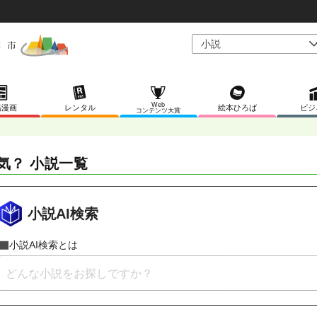
Web
稿漫画
レンタル
絵本ひろば
ビジ
コンテンツ大賞
気？ 小説一覧
小説AI検索
小説AI検索とは