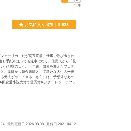
72
件
お気に入り追加
9,923
嬢フェデリカ。だが初夜直前、仕事で呼び出され
何度も手紙を送っても返事はなく、使用人から「見
という地獄の日々。一年後、限界を迎えたフェデ
うと、薬師かつ錬金術師として新たな人生の一歩
する元夫がやって来る。さらには、予想外なあの
824
最終更新日 2026.08.08
登録日 2021.04.12