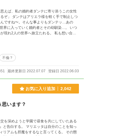
の世界へ旅立たれる。 私も想い合う2
不倫？
851
最終更新日 2022.07.07
登録日 2022.06.03
お気に入り追加
2,042
う思います？
親交を深めようと学園で昼食を共にしていたある
』と告白する。 マリエッタは自分のことを知っ
ィリアムも邪魔をするなと言ってくる。 その態