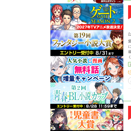
愛し
に頬
最後