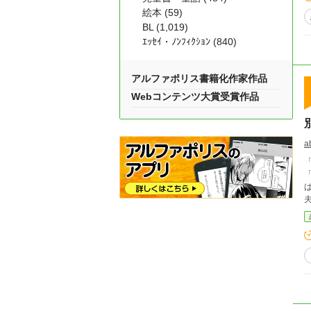
絵本 (59)
BL (1,019)
ｴｯｾｲ・ﾉﾝﾌｨｸｼｮﾝ (840)
アルファポリス書籍化作家作品
Webコンテンツ大賞受賞作品
a
「私と別
「セ
ば、