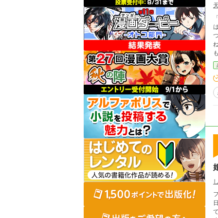
「あ
は、ダ
つ
ね…」 この距離で私が見えなけ
人