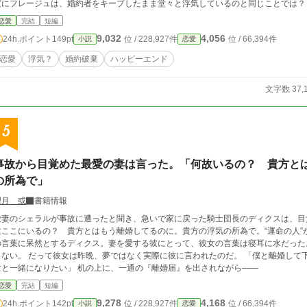
度にフレージュは、婚約者をキープしたまま堂々と浮気しているのと同じことでは？
恋愛
完結
短編
9,032
4,056
24h.ポイント
149pt
位 / 228,927件
位 / 66,394件
小説
恋愛
恋愛
浮気？
婚約破棄
ハッピーエンド
文字数 37,
5
事故から目覚めた最愛の妻は言った。「何故いるの？ 貴方と
の所為で」
望月 或
書籍情報
愛妻のシェラルが事故に遭ったと聞き、急いで家に戻った騎士団長のディクスは、目覚め
故ここにいるの？ 貴方とはもう離婚してるのに。貴方の浮気の所為で。“運命の人”が現れ
の言葉に呆然とするディクス。妻を愛する彼にとって、彼女の言葉は寝耳に水だった
晩、夢ではなく実際に彼に言われたのだ。 「僕と離婚して下さい。僕に“運命の人”が現れたんです。僕は彼
女と一緒になりたい」 机の上に、一通の『離婚届』を出されながら――
恋愛
完結
短編
9,278
4,168
24h.ポイント
142pt
位 / 228,927件
位 / 66,394件
小説
恋愛