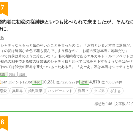
7
婚約者に初恋の従姉妹といつも比べられて来ましたが、そんな
せに。
天歌
ャティならもっと気の利いたことを言ったのに」 「お前といると本当に退屈だ。シャティといればいつでも心躍るのに」 「シャ
ィの髪は綺麗な金色で花も霞んでしまう程なのに、お前の髪は本当に地味だな」 「シャティは本当に優しくて美しいんだ。それに
てお前は氷のように冷たいな！」 私の婚約者であるエルカルト・ルーツベットは、毎度毎度顔を合わせる度に私をこのように彼
初恋の相手である彼の従姉妹のシャティ様と比べては私を卑下するような事ばかり言う。 家の為の結婚とは言え、毎度
れては我慢の限界を迎えつつあったある日。 「あーあ。私は本当はシャティと結婚したかったのに！お前のせいで思い合う二人
が引き裂かれた！！悪魔のようなやつめ！！」 そこまで言
恋愛
完結
短編
10,231
4,579
24h.ポイント
120pt
位 / 228,927件
位 / 66,394件
小説
恋愛
恋愛
異世界
婚約破棄
ハッピーエンド
浮気？
クズ男
ざまぁ
感想数 146
文字数 32,
8