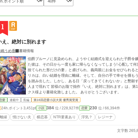
1
いえ、絶対に別れます
木嶋うめ香
書籍情報
伯爵ブルーノに見染められ、ようやく結婚式を迎えられた子爵令
た彼は、その日から一度も家に帰らなくなってしまう! 心配して
捨てられた形だけの妻」と虐げられ、義両親にお金をせびられる
リカは、白い結婚を理由に離縁。そして、自分の手で幸せを掴も
を踏み出した。しかし、ある日「戻ってきてくれないか」と懇願
人まで現れて 皆様のお陰で拙作『いえ、絶対に別れます』は、第16回恋愛小説大賞で優秀賞を頂き、レジーナブッ
クス様より書籍化致しました。 ありがとうございます。
恋愛
連載中
長編
第16回恋愛小説大賞 優秀賞受賞
384
230
24h.ポイント
3,451pt
位 / 228,927件
位 / 66,394件
小説
恋愛
離縁
情けない夫
横恋慕
NTR要素あり
浮気？
レジーナ
文字数 265,