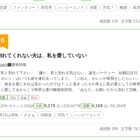
恋愛
ファンタジー
異世界
ハッピーエンド
溺愛
浮気？
離婚
真
感想数 130
文字数 53,
6
別れてくれない夫は、私を愛していない
bang
書籍情報
れて下さい」 「嫌だ、君と別れる気はない」 誕生パーティー、結婚記念日、大切な約束の日まで…… 彼の大切な幼馴染の
レン」はいつも彼を連れ去ってしまう。 「ごめん、セレンが怪我をしたらしい」 「セレンが熱が出たと……」 そんなに大切なら
彼女を妻にすれば良かったのでは？ ふと過ぎったその考えに私の妻としての限界に気付いた。 その日から始まる、私を愛さない
恋愛
完結
長編
R15
9,278
4,168
24h.ポイント
142pt
位 / 228,927件
位 / 66,394件
小説
恋愛
R15は保険
ざまぁ
幼馴染
浮気？
ハッピーエンド
感想数 286
文字数 79,