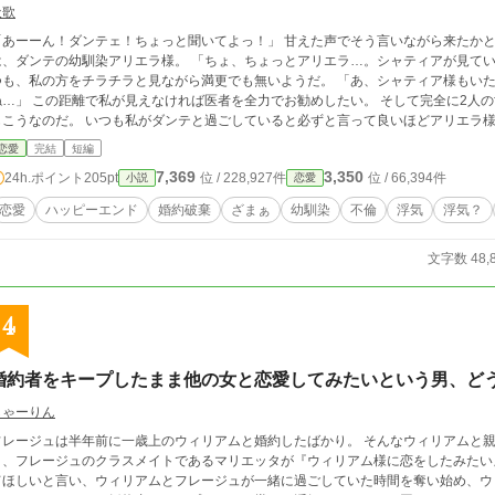
天歌
ーーん！ダンテェ！ちょっと聞いてよっ！」 甘えた声でそう言いながら来たかと思えば、私の婚約者ダンテに寄り添うこの女性
ンテの幼馴染アリエラ様。 「ちょ、ちょっとアリエラ…。シャティアが見ているぞ」 ダンテはアリエラ様を軽く手で制止しつ
も、私の方をチラチラと見ながら満更でも無いようだ。 「あ、シャティア様もいたんですね〜。そんな事よりもダンテッ…あの
れば医者を全力でお勧めしたい。 そして完全に2人の世界に入っていく婚約者とその幼馴染…。 いつ
もこうなのだ。 いつも私がダンテと過ごしていると必ずと言って良いほどアリエラ様が現れ2人
を引き離すような悪女ではありませんよ？ 喜んで、身を引かせていただきます！ 短編予定です。 設定緩いかもしれません。お許し
恋愛
完結
短編
ください。 感想欄、返す自信が無く閉じています
7,369
3,350
24h.ポイント
205pt
位 / 228,927件
位 / 66,394件
小説
恋愛
恋愛
ハッピーエンド
婚約破棄
ざまぁ
幼馴染
不倫
浮気
浮気？
文字数 48,
4
婚約者をキープしたまま他の女と恋愛してみたいという男、ど
しゃーりん
フレージュは半年前に一歳上のウィリアムと婚約したばかり。 そんなウィリアムと
日、フレージュのクラスメイトであるマリエッタが『ウィリアム様に恋をしたみたい
てほしいと言い、ウィリアムとフレージュが一緒に過ごしていた時間を奪い始め、ウ