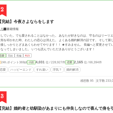
2
【完結】今夜さよならをします
たろ
書籍情報
ていた。でも愛されることはなかった。 あなたが好きなのは、守るのはリーリエ様。 だったら婚約解消いたしましょう。 シエル
を叩かれた時、わたしの恋心は消えた。 よくある婚約解消の話です。 そして新しい恋を見つける話。 なんだけど……あなたには
しっかりとざまあくらわせてやります！！ ★すみません。 長編へと変更させていただきます。 書いているとつい面白くて……長
くなってしまいました。 いつも読んでいただきありがとうございます！
恋愛
完結
長編
R15
4,031
2,165
24h.ポイント
369pt
位 / 228,927件
位 / 66,394件
小説
恋愛
恋愛
ハッピーエンド
すれ違い
浮気？
婚約解消
感想数 95
文字数 233,
3
【完結】婚約者と幼馴染があまりにも仲良しなので喜んで身を