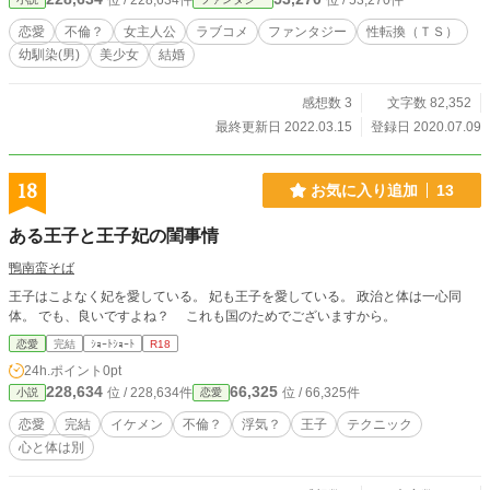
位 / 228,634件
位 / 53,270件
っ」校長「えー本日はお日柄もよく」迫りくる異世界の住人
たちに、果たしてオレは、高校を無事卒業できるのだろう
恋愛
不倫？
女主人公
ラブコメ
ファンタジー
性転換（ＴＳ）
か。「そうそう。１年後には異世界戻る予定だから」「出オ
幼馴染(男)
美少女
結婚
チ早すぎんだろ？！」 ☆マークのある話はエッチシーンあ
り。
感想数 3
文字数 82,352
最終更新日 2022.03.15
登録日 2020.07.09
18
お気に入り追加
13
ある王子と王子妃の閨事情
鴨南蛮そば
王子はこよなく妃を愛している。 妃も王子を愛している。 政治と体は一心同
体。 でも、良いですよね？ これも国のためでございますから。
恋愛
完結
ｼｮｰﾄｼｮｰﾄ
R18
24h.ポイント
0pt
228,634
66,325
位 / 228,634件
位 / 66,325件
小説
恋愛
恋愛
完結
イケメン
不倫？
浮気？
王子
テクニック
心と体は別