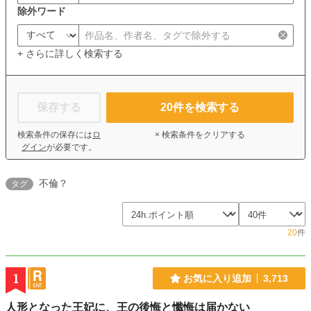
除外ワード
+ さらに詳しく検索する
保存する
20
件を検索する
検索条件の保存には
ロ
× 検索条件をクリアする
グイン
が必要です。
不倫？
タグ
20
件
1
お気に入り追加
3,713
人形となった王妃に、王の後悔と懺悔は届かない