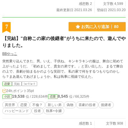
感想数 2
文字数 4,599
最終更新日 2021.03.26
登録日 2021.03.20
7
お気に入り追加
80
【完結】“自称この家の後継者“がうちに来たので、遊んでや
りました。
BBやっこ
突然乗り込んできた、男。いえ、子供ね。 キンキラキンの服は、舞台に初めて
上がったようだ。「初めまして、貴女の弟です。」と言い出した。 まるで舞台
の上で、喜劇が始まるかのような笑顔で。 私の家で何をするつもりなのかし
ら？まあ遊んであげましょうか。私は執事に視線で伝えた。
恋愛
完結
ｼｮｰﾄｼｮｰﾄ
24h.ポイント
35pt
19,538
8,545
位 / 228,634件
位 / 66,325件
小説
恋愛
異世界
恋愛
不倫？
新しい弟
偽物
喜劇の役者
後継者
ハッピーエンド
役者
執事×令嬢
感想数 1
文字数 908