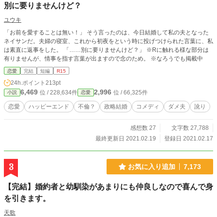
別に要りませんけど？
ユウキ
「お前を愛することは無い！」 そう言ったのは、今日結婚して私の夫となった
ネイサンだ。夫婦の寝室、これから初夜をという時に投げつけられた言葉に、私
は素直に返事をした。 「……別に要りませんけど？」 ※Rに触れる様な部分は
有りませんが、情事を指す言葉が出ますので念のため。 ※なろうでも掲載中
恋愛
完結
短編
R15
24h.ポイント
213pt
6,469
2,996
位 / 228,634件
位 / 66,325件
小説
恋愛
恋愛
ハッピーエンド
不倫？
政略結婚
コメディ
ダメ夫
訛り
感想数 27
文字数 27,788
最終更新日 2021.02.19
登録日 2021.02.17
3
お気に入り追加
7,173
【完結】婚約者と幼馴染があまりにも仲良しなので喜んで身
を引きます。
天歌