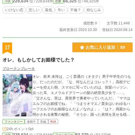
228,634
66,325
位 / 228,634件
位 / 66,325件
小説
恋愛
いけない恋
悲しい
最低
辛い
不倫？
幼なじみ
感想数 0
文字数 11,448
最終更新日 2023.10.30
登録日 2020.08.14
17
お気に入り追加
89
オレ、もしかしてお姫様でした？
ブロークンブレーキ
オレ、鈴木 未玲は、ごく普通の（オタク）男子中学生のつも
り、だったのだが。「な、何なんだよコレっ？！」高校デビ
ューを控えた朝、スマホに写っていたのは、前髪パッツン、
尖った耳、エメラルドグリーンの髪の絶世美少女で……。
「父さんな。実は、異世界で勇者やっていたんだ」「ママは
エルフのお姫様でね」「「つまりオマエ／貴女はいわゆるハ
ーフエルフのお姫様なんだよ／なのよ」」「は？」両親から
明かされる衝撃の秘密。「そうか」困った表情を見せる穏健
系武闘派幼馴染（男）。そして迫りくる７人の婚約者候補た
ファンタジー
連載中
長編
R18
ち。「ククク、ヤツは我ら７人の中でも最弱」「幼馴染ごと
24h.ポイント
0pt
きに敗れるとは婚約者の面汚しよぉ」魔女「ふひょほほひー
228,634
53,270
小説
ファンタジー