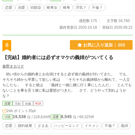
恋愛
溺愛
幼馴染
略奪女
略奪
浮気？
不倫？
感想数 175
文字数 34,760
最終更新日 2020.10.18
登録日 2020.09.22
6
お気に入り追加
203
【完結】婚約者には必ずオマケの義姉がついてくる
春野オカリナ
幼い頃からの婚約者とお出掛けすると必ず彼の義姉が付いてきた。 でも、
そろそろ姉から卒業して欲しい私は 「そろそろお義姉様から離れて、一人立
ちしたら」 すると彼は 「義姉と一緒に婿に行く事にしたんだ」 とんでも
ないことを事を言う彼に私は愛想がつきた。 さて、どうやって別れようか
な？
恋愛
完結
短編
R18
24h.ポイント
35pt
19,538
8,545
位 / 228,634件
位 / 66,325件
小説
恋愛
恋愛
婚約破棄
ざまあ
ハッピーエンド
イケメン
不倫？
義姉