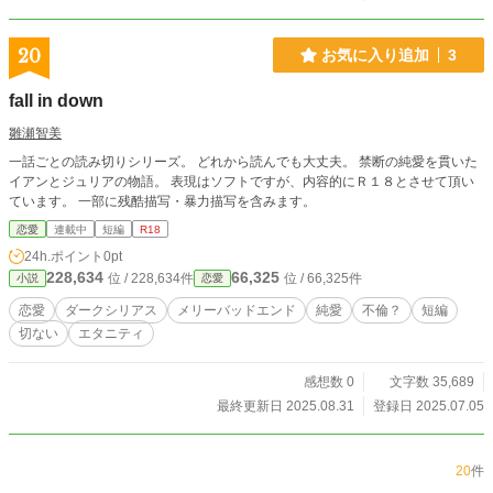
20
お気に入り追加
3
fall in down
雛瀬智美
一話ごとの読み切りシリーズ。 どれから読んでも大丈夫。 禁断の純愛を貫いた
イアンとジュリアの物語。 表現はソフトですが、内容的にＲ１８とさせて頂い
ています。 一部に残酷描写・暴力描写を含みます。
恋愛
連載中
短編
R18
24h.ポイント
0pt
228,634
66,325
位 / 228,634件
位 / 66,325件
小説
恋愛
恋愛
ダークシリアス
メリーバッドエンド
純愛
不倫？
短編
切ない
エタニティ
感想数 0
文字数 35,689
最終更新日 2025.08.31
登録日 2025.07.05
20
件