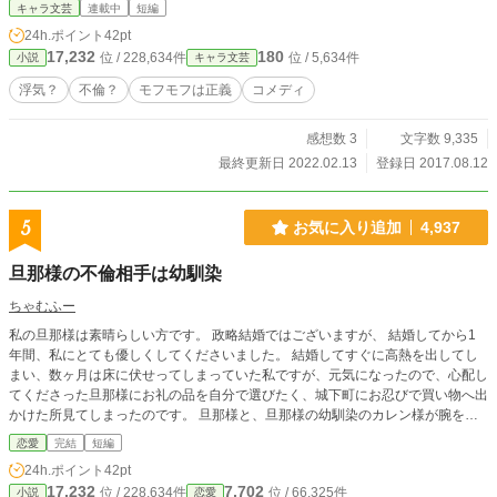
キャラ文芸
連載中
短編
24h.ポイント
42pt
17,232
180
位 / 228,634件
位 / 5,634件
小説
キャラ文芸
浮気？
不倫？
モフモフは正義
コメディ
感想数 3
文字数 9,335
最終更新日 2022.02.13
登録日 2017.08.12
5
お気に入り追加
4,937
旦那様の不倫相手は幼馴染
ちゃむふー
私の旦那様は素晴らしい方です。 政略結婚ではございますが、 結婚してから1
年間、私にとても優しくしてくださいました。 結婚してすぐに高熱を出してし
まい、数ヶ月は床に伏せってしまっていた私ですが、元気になったので、心配し
てくださった旦那様にお礼の品を自分で選びたく、城下町にお忍びで買い物へ出
かけた所見てしまったのです。 旦那様と、旦那様の幼馴染のカレン様が腕を組
んで歩いている所を、、、。
恋愛
完結
短編
24h.ポイント
42pt
17,232
7,702
位 / 228,634件
位 / 66,325件
小説
恋愛