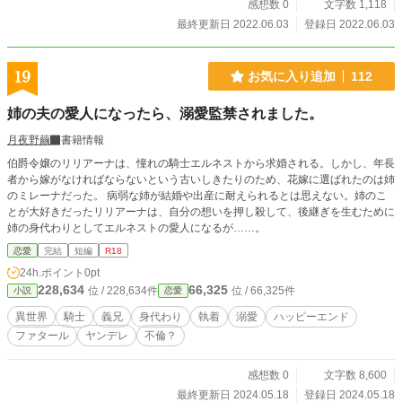
感想数 0
文字数 1,118
最終更新日 2022.06.03
登録日 2022.06.03
19
お気に入り追加
112
姉の夫の愛人になったら、溺愛監禁されました。
月夜野繭
書籍情報
伯爵令嬢のリリアーナは、憧れの騎士エルネストから求婚される。しかし、年長
者から嫁がなければならないという古いしきたりのため、花嫁に選ばれたのは姉
のミレーナだった。 病弱な姉が結婚や出産に耐えられるとは思えない。姉のこ
とが大好きだったリリアーナは、自分の想いを押し殺して、後継ぎを生むために
姉の身代わりとしてエルネストの愛人になるが……。
恋愛
完結
短編
R18
24h.ポイント
0pt
228,634
66,325
位 / 228,634件
位 / 66,325件
小説
恋愛
異世界
騎士
義兄
身代わり
執着
溺愛
ハッピーエンド
ファタール
ヤンデレ
不倫？
感想数 0
文字数 8,600
最終更新日 2024.05.18
登録日 2024.05.18