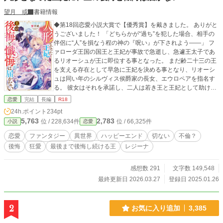
望月 或
書籍情報
◆第18回恋愛小説大賞で【優秀賞】を戴きました。 ありがと
うございました！ 「どちらかが“過ち”を犯した場合、相手の
伴侶に“人”を損なう程の神の『呪い』が下されよう――」 フ
ァローダ王国の国王と王妃が事故で急逝し、急遽王太子であ
るリオーシュが王に即位する事となった。 まだ齢二十三の王
を支える存在として早急に王妃を決める事となり、リオーシ
ュは同い年のシルヴィス侯爵家の長女、エウロペアを指名す
る。 彼女はそれを承諾し、二人は若き王と王妃として助け合
って支え合い、少しずつ絆を育んでいった。 そんなある日、
恋愛
完結
長編
R18
エウロペアの妹のカトレーダが頻繁にリオーシュに会いに来
24h.ポイント
234pt
るようになった。 仲睦まじい二人を遠目に眺め、心を痛める
5,763
2,783
位 / 228,634件
位 / 66,325件
小説
恋愛
エウロペア。 そして彼女は、リオーシュがカトレーダの肩を
抱いて自分の部屋に入る姿を目撃してしまう。 神の『呪い』
恋愛
ファンタジー
異世界
ハッピーエンド
切ない
不倫？
が発動し、エウロペアの中から、五感が、感情が、思考が
後悔
狂愛
最後まで後悔し続ける王
レジーナ
次々と失われていく。 そして彼女は、動かぬ、物言わぬ“人
形”となった―― ※視点の切り替わりがあります。タイトルの
後ろに◇は、？？視点です。 ※Rシーンがあるお話はタイト
感想数 291
文字数 149,548
ルの後ろに＊を付けています。
最終更新日 2026.03.27
登録日 2025.01.26
2
お気に入り追加
3,385