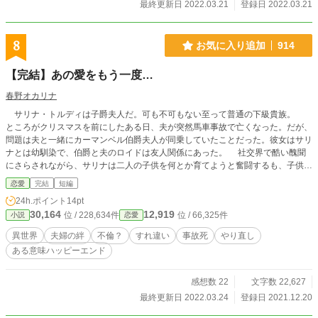
最終更新日 2022.03.21
登録日 2022.03.21
8
お気に入り追加
914
【完結】あの愛をもう一度…
春野オカリナ
サリナ・トルディは子爵夫人だ。可も不可もない至って普通の下級貴族。
ところがクリスマスを前にしたある日、夫が突然馬車事故で亡くなった。だが、
問題は夫と一緒にカーマンベル伯爵夫人が同乗していたことだった。彼女はサリ
ナとは幼馴染で、伯爵と夫のロイドは友人関係にあった。 社交界で酷い醜聞
にさらされながら、サリナは二人の子供を何とか育てようと奮闘するも、子供の
何気ない一言で自暴自棄になってしまい、睡眠薬を過剰摂取してしまう。 だ
恋愛
完結
短編
が、目覚めたら夫が亡くなる２か月前に戻っていた。 サリナは愛する夫を事
24h.ポイント
14pt
故にあわさない様にしようと心に決めたのだ。 そして、夫との関係が徐々に
30,164
12,919
位 / 228,634件
位 / 66,325件
小説
恋愛
深まる中、あの事故の日が来る。サリナはその日夫に何があったのかを知ること
になる。
異世界
夫婦の絆
不倫？
すれ違い
事故死
やり直し
ある意味ハッピーエンド
感想数 22
文字数 22,627
最終更新日 2022.03.24
登録日 2021.12.20