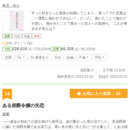
皐月 ゆり
ずっと好きだった親友が結婚してしまう。 焦ってでた言葉は
「一度私に抱かれてみない？」だった。 抱いたことで溢れだ
す想い。 抱かれたことで変わった友人への気持ち。 二人が導
き出す答えは？
恋愛
完結
短編
R18
24h.ポイント
0pt
228,634
66,325
位 / 228,634件
位 / 66,325件
小説
恋愛
恋愛
GL？
GL要素あり
百合
短編
不倫？
浮気？
感想数 0
文字数 33,629
最終更新日 2023.03.10
登録日 2023.02.01
14
お気に入り追加
26
ある侯爵令嬢の失恋
春蘭
───彼女が初めての恋を捧げた相手は、血の繋がった実の兄でした。 某伯爵家
に嫁いだ侯爵令嬢である芙三は、寒い冬の夜に夫と共に一計を案じて、とある陸