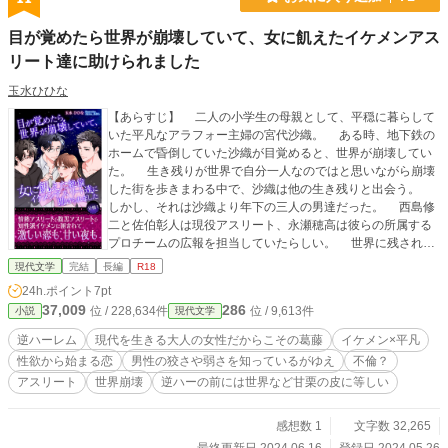
目が覚めたら世界が崩壊していて、女に飢えたイケメンアス
リート達に助けられました
玉水ひひな
【あらすじ】 二人の小学生の母親として、平穏に暮らして
いた平凡なアラフォー主婦の宮代沙織。 ある時、地下鉄の
ホームで昏倒していた沙織が目覚めると、世界が崩壊してい
た。 生き残りが世界で自分一人なのではと思いながら崩壊
した街を歩きまわる中で、沙織は他の生き残りと出会う。
しかし、それは沙織より年下の三人の男達だった。 西島修
二と佐伯彰人は現役アスリート、永瀬穂高は彼らの所属する
プロチームの広報を担当していたらしい。 世界に残された
のは、この四人きり。 女に飢えた男達に囲まれ、愛欲の
現代文学
完結
長編
R18
日々が始まる――！ --- 今年がスポーツイヤーということ
24h.ポイント
7pt
で、当作は、【もしも、試合中継で見かけてニワカファンに
37,009
286
位 / 228,634件
位 / 9,613件
小説
現代文学
なったあのイケメンアスリート達に平凡ヒロインが奪い合い
されることになってしまったら…⁉】というところから着想し
逆ハーレム
現代を生きる大人の女性だからこその葛藤
イケメン×平凡
ました。 しかしこんな逆ハー絶対に現実には起こらな
性欲から始まる恋
男性の狡さや弱さを知っているがゆえ
不倫？
い…！ というわけで、甘栗むいちゃう感覚で世界滅ぼしと
アスリート
世界崩壊
逆ハーの前には世界など甘栗の皮に等しい
きました！ いや世界滅ぶ方が起きないよねという突っ込み
は置いていただいて…。 また、便宜上ヒーロー達がやって
いる競技は【スポーツ】とだけ記載してぼかしてあります。
感想数 1
文字数 32,265
皆様のお気に入りのスポーツ選手を重ねて妄想していただけ