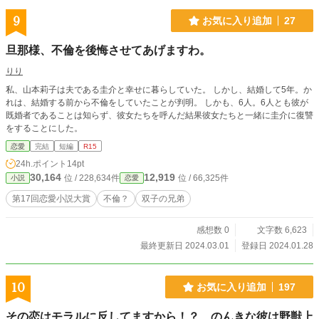
9
お気に入り追加
27
旦那様、不倫を後悔させてあげますわ。
りり
私、山本莉子は夫である圭介と幸せに暮らしていた。 しかし、結婚して5年。か
れは、結婚する前から不倫をしていたことが判明。 しかも、6人。6人とも彼が
既婚者であることは知らず、彼女たちを呼んだ結果彼女たちと一緒に圭介に復讐
をすることにした。
恋愛
完結
短編
R15
24h.ポイント
14pt
30,164
12,919
位 / 228,634件
位 / 66,325件
小説
恋愛
第17回恋愛小説大賞
不倫？
双子の兄弟
感想数 0
文字数 6,623
最終更新日 2024.03.01
登録日 2024.01.28
10
お気に入り追加
197
その恋はモラルに反してますから！？ のんきな彼は野獣上