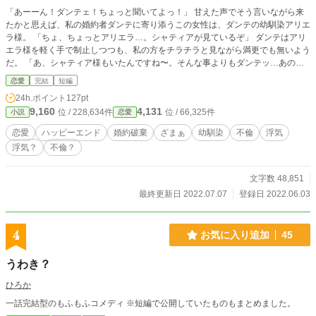
「あーーん！ダンテェ！ちょっと聞いてよっ！」 甘えた声でそう言いながら来
たかと思えば、私の婚約者ダンテに寄り添うこの女性は、ダンテの幼馴染アリエ
ラ様。 「ちょ、ちょっとアリエラ…。シャティアが見ているぞ」 ダンテはアリ
エラ様を軽く手で制止しつつも、私の方をチラチラと見ながら満更でも無いよう
だ。 「あ、シャティア様もいたんですね〜。そんな事よりもダンテッ…あの
ね…」 この距離で私が見えなければ医者を全力でお勧めしたい。 そして完全に
恋愛
完結
短編
2人の世界に入っていく婚約者とその幼馴染…。 いつもこうなのだ。 いつも私
24h.ポイント
127pt
がダンテと過ごしていると必ずと言って良いほどアリエラ様が現れ2人の世界へ
9,160
4,131
位 / 228,634件
位 / 66,325件
小説
恋愛
旅立たれる。 私も想い合う2人を引き離すような悪女ではありませんよ？ 喜ん
で、身を引かせていただきます！ 短編予定です。 設定緩いかもしれません。お
恋愛
ハッピーエンド
婚約破棄
ざまぁ
幼馴染
不倫
浮気
許しください。 感想欄、返す自信が無く閉じています
浮気？
不倫？
文字数 48,851
最終更新日 2022.07.07
登録日 2022.06.03
4
お気に入り追加
45
うわき？
ひろか
一話完結型のもふもふコメディ ※短編で公開していたものもまとめました。