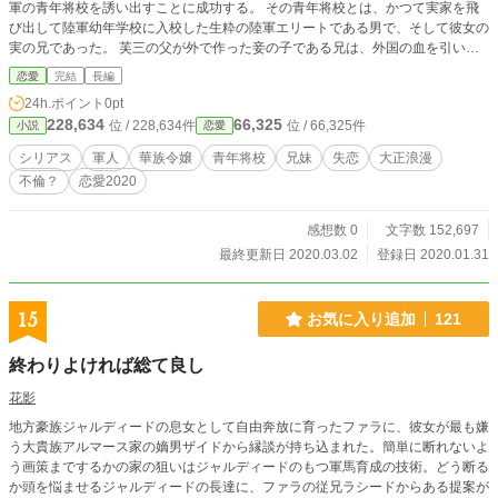
軍の青年将校を誘い出すことに成功する。 その青年将校とは、かつて実家を飛
び出して陸軍幼年学校に入校した生粋の陸軍エリートである男で、そして彼女の
実の兄であった。 芙三の父が外で作った妾の子である兄は、外国の血を引いて
いたため灰色の瞳を持っている。そのため狭い華族社会では白い目で見られて陰
恋愛
完結
長編
口を叩かれていたのだ。 奸計を張り巡らせ、兄を華やかな社交界に引き摺り出
24h.ポイント
0pt
すことに成功した芙三。いったい彼女は何を考えて兄を罠に嵌めたのだろう
228,634
66,325
位 / 228,634件
位 / 66,325件
小説
恋愛
か……その真意とはいかに。 とある寒い日の夜のこと。少女の恋が、夢の内に
眠っていく話。 ※この話は大正～昭和五年を舞台にしているため、差別用語な
シリアス
軍人
華族令嬢
青年将校
兄妹
失恋
大正浪漫
ど現代では不適切な表現等が見受けられますが、作者にはそれらを称賛する意図
不倫？
恋愛2020
はありません。あしからず。差別ダメ、ゼッタイ。 ※読む人によって意味が変
わる系の話です。どうぞ「最後まで」読んでください。
感想数 0
文字数 152,697
最終更新日 2020.03.02
登録日 2020.01.31
15
お気に入り追加
121
終わりよければ総て良し
花影
地方豪族ジャルディードの息女として自由奔放に育ったファラに、彼女が最も嫌
う大貴族アルマース家の嫡男ザイドから縁談が持ち込まれた。簡単に断れないよ
う画策までするかの家の狙いはジャルディードのもつ軍馬育成の技術。どう断る
か頭を悩ませるジャルディードの長達に、ファラの従兄ラシードからある提案が