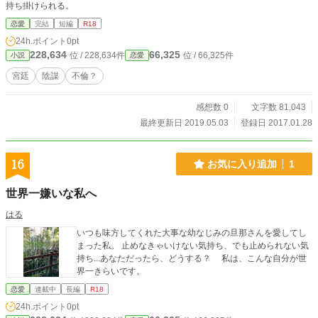
持ち掛けられる。
恋愛
完結
短編
R18
24h.ポイント
0pt
228,634
66,325
位 / 228,634件
位 / 66,325件
小説
恋愛
宮廷
陰謀
不倫？
感想数 0
文字数 81,043
最終更新日 2019.05.03
登録日 2017.01.28
16
お気に入り追加
1
世界一嫌いな私へ
はる
いつも味方してくれた大事な幼なじみの旦那さんを愛してし
まった私。 止めなきゃいけない気持ち、でも止められない気
持ち...あなただったら、どうする？ 私は、こんな自分が世
界一きらいです。
恋愛
連載中
長編
R18
24h.ポイント
0pt