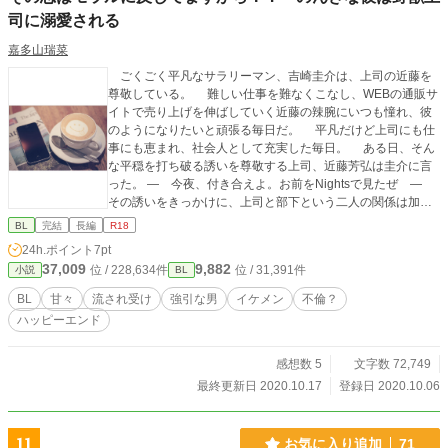
司に溺愛される
嘉多山瑞菜
ごくごく平凡なサラリーマン、吉崎圭介は、上司の近藤を
尊敬している。 難しい仕事を難なくこなし、WEBの通販サ
イトで売り上げを伸ばしていく近藤の辣腕にいつも憧れ、彼
のようになりたいと頑張る毎日だ。 平凡だけど上司にも仕
事にも恵まれ、社会人として充実した毎日。 ある日、そん
な平穏を打ち破る誘いを尊敬する上司、近藤芳弘は圭介に言
った。 ― 今夜、付き合えよ。お前をNightsで見たぜ ―
その誘いをきっかけに、上司と部下という二人の関係は加速
度的に壊れていく。 のんびりした天然おとぼけ気味の部下
BL
完結
長編
R18
が、切れ者上司に手玉に取られ、転がされて絆されていくハ
24h.ポイント
7pt
ートフルラブストーリーです！！ ●時間は不定期ですが、完
37,009
9,882
位 / 228,634件
位 / 31,391件
小説
BL
結まで毎日更新します。 ●作中内の団体名、企業名、商品名
などは全てフィクションです。 ●R18表現は予告なく入りま
BL
甘々
流され受け
強引な男
イケメン
不倫？
すので、ご留意ください。 ●設定はゆるく、ふんわりしてい
ハッピーエンド
るご都合主義です。
感想数 5
文字数 72,749
最終更新日 2020.10.17
登録日 2020.10.06
11
お気に入り追加
71