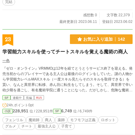
完結
感想数 0
文字数 22,379
最終更新日 2023.06.11
登録日 2023.06.02
23
お気に入り追加
142
学習能力スキルを使ってチートスキルを覚える魔術の商人
一色
『ゼロ・オンライン』VRMMOは12年を経てとうとうサービス終了を迎える。発
売当初からのプレイヤーである主人公は最後のログインをしていた。謎の人物か
ら学習能力レベルMAXスキル（一度スキル見たらそのスキルを取得できる）を
貰い、なんと異世界に転移、赤ん坊に転生をしてしまう。そして、異世界で辛い
幼少期を過ごし、有名魔術学院に通うことになった。だがしかし、危険な魔術を
使い退学となり、王国を追放される。そして、ダンジョンと都市を行き来する生
SF
連載中
長編
R15
活が始まった。そこで、一匹のフェンリルに出会ったことをきっかけに、鬱屈し
24h.ポイント
0pt
ていた心境が変わり、やがて、魔術の商人として活躍することになる。 ※誤字
228,951
6,749
位 / 228,951件
位 / 6,749件
小説
SF
脱字、文章がおかしな点などは出来る限り追加修正中。アルファポリス、カクヨ
ム、ノベルアッププラスでも投稿中。
フェンリル
魔術師
商人
薬師
モフモフは正義
ロボット
グルメ
チート
最強主人公
子育て