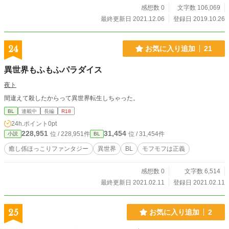
感想数 0
文字数 106,069
最終更新日 2021.12.06
登録日 2019.10.26
24
お気に入り追加
21
異世界もふもふパラダイス
夜ト
間違えて殺したからって異世界転生しちゃった。
BL
連載中
長編
R18
24h.ポイント
0pt
228,951
31,454
位 / 228,951件
位 / 31,454件
小説
BL
癒し係ほっこりファンタジー
異世界
BL
モフモフは正義
感想数 0
文字数 6,514
最終更新日 2021.02.11
登録日 2021.02.11
25
お気に入り追加
2