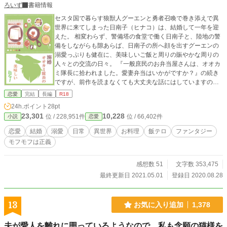
ろいず
書籍情報
セスタ国で暮らす狼獣人グーエンと勇者召喚で巻き添えで異
世界に来てしまった日南子（ヒナコ）は、結婚して一年を迎
えた。 相変わらず、警備塔の食堂で働く日南子と、陸地の警
備をしながらも隙あらば、日南子の所へ顔を出すグーエンの
溺愛っぷりも健在に、美味しいご飯と周りの賑やかな周りの
人々との交流の日々。 『一般庶民のお弁当屋さんは、オオカ
ミ隊長に拾われました。愛妻弁当はいかがですか？』の続き
ですが、前作を読まなくても大丈夫な話にはしていますの
で、お楽しみいただければと思います('◇')ゞ
恋愛
完結
長編
R18
24h.ポイント
28pt
23,301
10,228
位 / 228,951件
位 / 66,402件
小説
恋愛
恋愛
結婚
溺愛
日常
異世界
お料理
飯テロ
ファンタジー
モフモフは正義
感想数 51
文字数 353,475
最終更新日 2021.05.01
登録日 2020.08.28
13
お気に入り追加
1,378
夫が愛人を離れに囲っているようなので、私も念願の猫様を