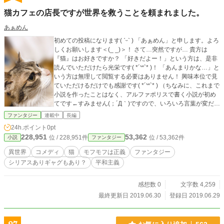
猫カフェの店長ですが世界を救うことを頼まれました。
あぁめん
初めての投稿になります( ˊᵕˋ ) 「あぁめん」と申します。よろ
しくお願いします＜(_ _)＞！ さて…突然ですが… 貴方は
『猫』はお好きですか？ 「好きだよー！」という方は、是非
読んでいただけたら光栄です( *´꒳`* )！ 「あんまりかな…」と
いう方は無理して閲覧する必要はありません！ 興味本位で見
ていただけるだけでも感謝です( *´꒳`* ) （ちなみに、これまで
小説を作ったことはなく、アルファポリスで書く小説が初め
てです←すみません(；´Д｀)ですので、いろいろ言葉が変だっ
たり、話がおかしかったりするかもしれませんがご了承くだ
ファンタジー
連載中
長編
さると助かります←心の底から） 今のところ全体の話の構成
24h.ポイント
0pt
とかがまとまっておらず、ぱっと思いついた瞬間に書こうか
228,951
53,362
位 / 228,951件
位 / 53,362件
小説
ファンタジー
なと思ってます←不定期投稿になると思いますスンマセン＜
(_ _)＞！ この物語の主人公 『貴虎 玲音（きとら れお）』
異世界
コメディ
猫
モフモフは正義
ファンタジー
は、とても猫好きで、夢だった（小さな）猫カフェを経営す
シリアスありギャグもあり？
平和主義
ることに成功！ ですが現実はそう甘くなく、なかなか繁盛せ
ず途方に暮れていました。 「お金なんか気にせずに猫と暮ら
せたらな〜（絶対無理だけどw）」と洗顔中にそう鏡に呟く
感想数 0
文字数 4,259
と突然、 『ならば、我らの世界に来るかニャ？』 「ふぁ？」
最終更新日 2019.06.30
登録日 2019.06.29
明らかに自分の声じゃない言葉に加え、変な話し方に動＆揺
をしながらも咄嗟に（何故か）床から（何故か）足首を掴ま
れ、床をすり抜けて謎の異空間に入っていくという物理的に