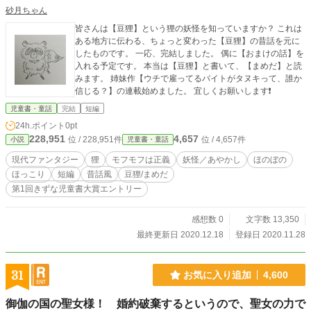
砂月ちゃん
皆さんは【豆狸】という狸の妖怪を知っていますか？ これは
ある地方に伝わる、ちょっと変わった【豆狸】の昔話を元に
したものです。 一応、完結しました。 偶に【おまけの話】を
入れる予定です。 本当は【豆狸】と書いて、【まめだ】と読
みます。 姉妹作【ウチで雇ってるバイトがタヌキって、誰か
信じる？】の連載始めました。 宜しくお願いします❗️
児童書・童話
完結
短編
24h.ポイント
0pt
228,951
4,657
位 / 228,951件
位 / 4,657件
小説
児童書・童話
現代ファンタジー
狸
モフモフは正義
妖怪／あやかし
ほのぼの
ほっこり
短編
昔話風
豆狸/まめだ
第1回きずな児童書大賞エントリー
感想数 0
文字数 13,350
最終更新日 2020.12.18
登録日 2020.11.28
31
お気に入り追加
4,600
御伽の国の聖女様！ 婚約破棄するというので、聖女の力で