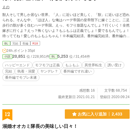
えの
獣人そして男しか居ない世界。「人」に近いほど美しく、「獣」に近いほど恐れ
られる。そんな中、「ほぼ人」な俺はハーデ帝国の皇帝陛下に嫁ぐことに。二足
歩行の獣が多く住むハーデ帝国。えっ、モフり放題なんでしょ？行くいく！全然
嫁ぎに行くよ？えっ？怖くないよ？もふもふは正義でしょ！愛でるもんでしょ！
待っててね！愛しのもふもふちゃん！※本編完結済。番外編完結済。番外編のタ
グ確認してください！ ＊この作品はムーンライトノベルズにも投稿していま
BL
完結
長編
R18
す。
24h.ポイント
35pt
20,851
5,253
位 / 228,951件
位 / 31,454件
小説
BL
ハッピーエンド
モフモフは正義
もふもふ
異世界転生
誘い受け
完結
執着・溺愛
ヤンデレ？
番外編ですれ違い
番外編でモブレ未遂
感想数 16
文字数 68,754
最終更新日 2021.01.21
登録日 2020.09.24
12
お気に入り追加
2,433
溺婚オオカミ隊長の美味しい日々！