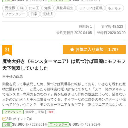
異世界
猫
にゃ王
知将
異世界転生
モフモフは正義
もふもふ
ファンタジー
日常
完結済
感想数 1
文字数 48,523
最終更新日 2020.04.05
登録日 2020.03.09
21
お気に入り追加
1,707
魔物大好き《モンスターマニア》は気づけば華麗にモフモフ
天下無双していました
王子様の白馬
動物を庇って事故死した俺。気づけば異世界に転移しており、いきなり現れた魔
物に襲われた……と思ったら結構楽に返り討ちにできた！「え？ 俺のスキルっ
てモンスター専用のものなの？」俺を転移させた野郎の陰謀によって、望まない
人外の力が次々と手元に集まってくる。テイマーなのに自分のモンスターより強
いってどういうこと？ モンスターマニアなるギフト（別にマニアではないのだ
が）とモンスターカード収集（全138種）のせいで神経をすり減らす毎日。正
ファンタジー
連載中
長編
R15
直、チートは他の方にお譲りしたい所存でございます。そんな地道にテイマー目
24h.ポイント
7pt
指してモフモフパラダイスしたい俺が、いつの間にか俺Tueeeしちゃってる話。
38,900
6,005
位 / 228,951件
位 / 53,362件
小説
ファンタジー
（※小説家になろうで連載中のものです。ほぼ毎日投稿中です。プロローグ部分