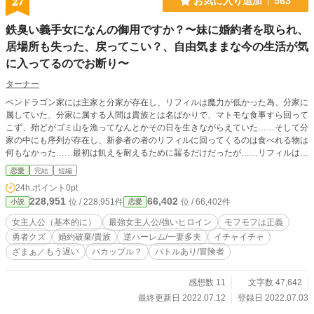
27
お気に入り追加
563
ありえない法則をガン無視し、玲音はなんやかんやでその異
世界にやって来ました。 ーそして、玲音がそこで目にしたの
鉄臭い義手女になんの御用ですか？〜妹に婚約者を取られ、
は？ …と、いうね、まあ、うん、その、ね、あの〜…です
居場所も失った、戻ってこい？、自由気ままな今の生活が気
ね…まあなんでもアリな話ですね( ´ཫ` )←ほんとにスンマセン
💧 こんな話ですが、気長に見ていただけたらいいなと思って
に入ってるのでお断り〜
ます！ アルファポリスについてもまだ詳しく知らないので、
いろいろアドバイスをもらえれば幸いです！ …内容紹介って
ターナー
こんな感じで大丈夫でしょうか(；´Д｀)？←心配症 いろいろ
ペンドラゴン家には主家と分家が存在し、リフィルは魔力が低かった為、分家に
未熟なところが多いですが、何卒宜しくお願いします┏oﾍﾟｺ
属していた、分家に属する人間は貴族とは名ばかりで、マトモな食事すら回って
こず、殆どがゴミ山を漁ってなんとかその日を生きながらえていた……そして分
家の中にも序列が存在し、新参者の者のリフィルに回ってくるのは食べれる物は
何もなかった……最初は飢えを耐えるために齧るだけだったが……リフィルはど
うせ飢え死ぬならと覚悟を決めて鉄屑やジャンク品を食べ始める、竜人の胃袋と
恋愛
完結
短編
体は思った以上に頑丈、奇しくも生き残ることに成功………しかしその偏食のせ
24h.ポイント
0pt
いか、竜人族の中でも変異中の変異種、機竜人になってしまう、主人公リフィ
228,951
66,402
位 / 228,951件
位 / 66,402件
小説
恋愛
ル・ペンドラゴン、妹のシャーリー・ペンドラゴンと一緒に、魔王を倒すための
旅に出ることになる……力ある者の責務として、ペンドラゴン家からは代々、勇
女主人公（基本的に）
最強女主人公/強いヒロイン
モフモフは正義
者パーティーへと主家と分家から一人ずつ参加しなければならない……魔王を倒
勇者クズ
婚約破棄/貴族
逆ハーレム/一妻多夫
イチャイチャ
す為の旅をして数年経ったある日、リフィルは勇者パーティーから追放、ついで
ざまぁ／もう遅い
バカップル？
バトルあり/冒険者
にいつのまにかシャーリーと出来ていたのか、将来を誓い合ったはずのロゴミス
には婚約破棄までされてしまう………いつまでも膝を抱えているわけにはいかな
い、これからは魔王を倒すためとか、世界を救うとか、そんな大きな事は目指さ
感想数 11
文字数 47,642
ず、自由に気ままに生きてみようと思い、冒険者になる事を決意する………一
最終更新日 2022.07.12
登録日 2022.07.03
方、勇者パーティーは気づかなかった、今まで旅をしてこれたのはリフィルの力