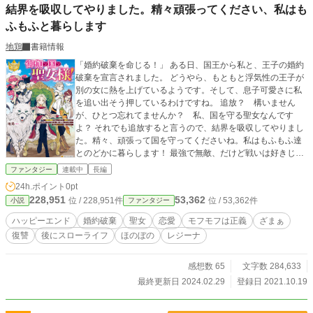
結界を吸収してやりました。精々頑張ってください、私はも
ふもふと暮らします
地鶏
書籍情報
「婚約破棄を命じる！」 ある日、国王から私と、王子の婚約
破棄を宣言されました。 どうやら、もともと浮気性の王子が
別の女に熱を上げているようです。そして、息子可愛さに私
を追い出そう押しているわけですね。 追放？ 構いません
が、ひとつ忘れてませんか？ 私、国を守る聖女なんです
よ？ それでも追放すると言うので、結界を吸収してやりまし
た。精々、頑張って国を守ってくださいね。私はもふもふ達
とのどかに暮らします！ 最強で無敵、だけど戦いは好きじゃ
ない聖女が、もふもふと優しい仲間に囲まれて平和な日々を
ファンタジー
連載中
長編
謳歌するほのぼのスローライフ作品です。 ◇◇◇◇◇◇◇◇
24h.ポイント
0pt
◇◇◇◇◇ この作品はカクヨム、小説家になろう、ノベリズ
228,951
53,362
位 / 228,951件
位 / 53,362件
小説
ファンタジー
ムにも投稿しています。
ハッピーエンド
婚約破棄
聖女
恋愛
モフモフは正義
ざまぁ
復讐
後にスローライフ
ほのぼの
レジーナ
感想数 65
文字数 284,633
最終更新日 2024.02.29
登録日 2021.10.19