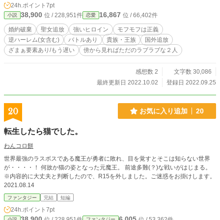
24h.ポイント
7pt
約者も取られ、トドメに国外追放………あてもなく彷徨う、ひょんなことからハ
38,900
16,867
位 / 228,951件
位 / 66,402件
小説
恋愛
ルバートという男に助けられ、何でも屋『ブレーメンズ』に所属、舞い込む依
頼、忙しくもやり甲斐のある日々………一方、義妹達はガルシア国の魔力トラブ
婚約破棄
聖女追放
強いヒロイン
モフモフは正義
ルを処理が上手く出来ず、今更私を連れ戻そうとするが、はいそうですかと聞く
逆ハーレム(女含む)
バトルあり
貴族・王族
国外追放
わけがない。
ざまぁ要素あり/もう遅い
傍から見ればただのラブラブな２人
感想数 2
文字数 30,086
最終更新日 2022.10.02
登録日 2022.09.25
20
お気に入り追加
20
転生したら猫でした。
わんコロ餅
世界最強のラスボスである魔王が勇者に敗れ、目を覚すとそこは知らない世界
が・・・・！ 何故か猫の姿となった元魔王。 前途多難(？)な戦いがはじまる。
※内容的に大丈夫と判断したので、R15を外しました。ご迷惑をお掛けします。
2021.08.14
ファンタジー
完結
短編
24h.ポイント
7pt
38,900
6,005
位 / 228,951件
位 / 53,362件
小説
ファンタジー