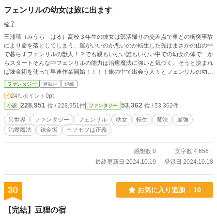
フェンリルの幼女は旅に出ます
稲子
三浦晴（みうら はる）高校３年生の彼女は部活帰りの交差点で車との衝突事故
により命を落としてしまう、運がいいのか悪いのか転生した先はまさかの山の中
で暮らすフェンリルの獣人！？でも親もいない誰もいない中での幼女の体で一か
らスタートそんな中フェンリルの能力は治癒魔法に強いと気づく、そうと決まれ
ば錬金術を使って早速作業開始！！！！旅の中で出会う人々とフェンリルの幼女
が繰り広げる迫力爽快錬金ファンタジー！！！！！
ファンタジー
連載中
短編
24h.ポイント
0pt
228,951
53,362
位 / 228,951件
位 / 53,362件
小説
ファンタジー
異世界
ファンタジー
フェンリル
幼女
転生
魔法
最強
治癒魔法
錬金術
モフモフは正義
感想数 0
文字数 4,656
最終更新日 2024.10.19
登録日 2024.10.18
30
お気に入り追加
10
【完結】豆狸の宿