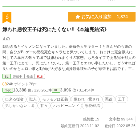
5
お気に入り追加
1,874
嫌われ悪役王子は死にたくない!!《本編完結済》
えの
朝起きるとイケメンになっていました。薔薇色人生キター！と喜んだのも束の
間、自分がBLゲーの悪役死亡キャラだと気づいてしまう。おまけに完全獣人に
対しての暴言の数々で城では嫌われまくりの状態。もろタイプである完全獣人の
第一王子にまで…。死にたくないし、第一王子とエロい事したいし、どうすれば
良いのかとエロい事と動物が大好きな貞操観念緩めの子が頑張るお話です。主人
公は人間です。第一王子×第二王子
BL
連載中
長編
R18
24h.ポイント
78pt
13,388
3,096
位 / 228,951件
位 / 31,454件
小説
BL
出来る従者
獣人
モフモフは正義
嫌われ→愛され
悪役
王子
男しかいない世界
甘々
ハッピーエンド
溺愛/執着
感想数 15
文字数 99,344
最終更新日 2023.11.02
登録日 2022.05.25