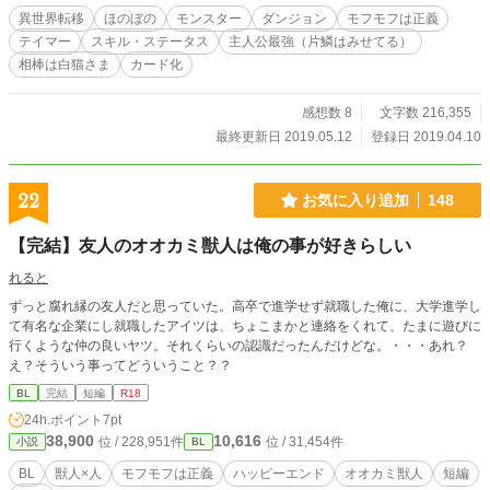
は①②に分けました）4/16【アクション】スキル→【アクティブ】スキルに変
異世界転移
ほのぼの
モンスター
ダンジョン
モフモフは正義
更。
テイマー
スキル・ステータス
主人公最強（片鱗はみせてる）
相棒は白猫さま
カード化
感想数 8
文字数 216,355
最終更新日 2019.05.12
登録日 2019.04.10
22
お気に入り追加
148
【完結】友人のオオカミ獣人は俺の事が好きらしい
れると
ずっと腐れ縁の友人だと思っていた。高卒で進学せず就職した俺に、大学進学し
て有名な企業にし就職したアイツは、ちょこまかと連絡をくれて、たまに遊びに
行くような仲の良いヤツ。それくらいの認識だったんだけどな。・・・あれ？
え？そういう事ってどういうこと？？
BL
完結
短編
R18
24h.ポイント
7pt
38,900
10,616
位 / 228,951件
位 / 31,454件
小説
BL
BL
獣人×人
モフモフは正義
ハッピーエンド
オオカミ獣人
短編