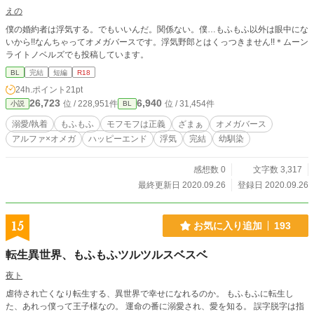
えの
僕の婚約者は浮気する。でもいいんだ。関係ない。僕…もふもふ以外は眼中にな
いから!!なんちゃってオメガバースです。浮気野郎とはくっつきません!!＊ムーン
ライトノベルズでも投稿しています。
BL
完結
短編
R18
24h.ポイント
21pt
26,723
6,940
位 / 228,951件
位 / 31,454件
小説
BL
溺愛/執着
もふもふ
モフモフは正義
ざまぁ
オメガバース
アルファ×オメガ
ハッピーエンド
浮気
完結
幼馴染
感想数 0
文字数 3,317
最終更新日 2020.09.26
登録日 2020.09.26
15
お気に入り追加
193
転生異世界、もふもふツルツルスベスベ
夜ト
虐待され亡くなり転生する、異世界で幸せになれるのか。 もふもふに転生し
た、あれっ僕って王子様なの。 運命の番に溺愛され、愛を知る。 誤字脱字は指