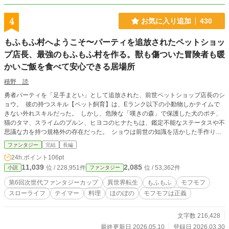
4
お気に入り追加
430
もふもふ村へようこそ〜パーティを追放されたペットショッ
プ店長、最強のもふもふ村を作る。獣も傷ついた冒険者も暖
かいご飯を食べて安心できる居場所
積野 読
勇者パーティを「足手まとい」として追放された、前世ペットショップ店長のシ
ョウ。 彼の持つスキル【ペット飼育】は、Eランク以下の小動物しかテイムで
きない外れスキルだった。 しかし、危険な「嘆きの森」で保護した犬のポチ、
猫のタマ、スライムのプルン、ヒヨコのヒナたちは、鑑定不能なステータスや不
思議な力を持つ規格外の存在だった。 ショウは前世の知識を活かした手作りご
飯を振る舞い、ペットたちと穏やかな生活を築いていく。 やがてその温かな居
ファンタジー
完結
長編
場所には、モフモフ中毒のエルフの森番、教会から逃げてきた元聖女見習い、食
24h.ポイント
106pt
いしん坊な魔族の少女、剣が握れなくなった元Sランク冒険者など、ワケありな
11,039
2,085
位 / 228,951件
位 / 53,362件
小説
ファンタジー
人々が次々と集まってくる。 これは、ただ動物を愛するだけの男が、美味しい
ご飯とモフモフの力で傷ついた人々を癒やし、時には森の脅威すらも退けてしま
第6回次世代ファンタジーカップ
異世界転生
もふもふ
モフモフ
う、優しくて賑やかなスローライフの物語。
スローライフ
テイマー
料理
ほのぼの
モフモフは正義
文字数 216,428
最終更新日 2026.05.10
登録日 2026.03.30