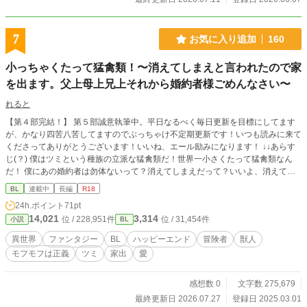
7
お気に入り追加
160
小っちゃくたって猛禽類！〜消えてしまえと言われたので家
を出ます。父上母上兄上それから婚約者様ごめんなさい〜
れると
【第４部完結！】 第５部誠意執筆中。平日なるべく毎日更新を目標にしてます
が、かなり四苦八苦してますのでぶっちゃけ不定期更新です！いつも読みに来て
くださってありがとうございます！いいね、エール励みになります！ ↓↓あらす
じ(？) 僕はツミという種族の立派な猛禽類だ！世界一小さくたって猛禽類なん
だ！ 僕にあの婚約者は勿体ないって？消えてしまえだって？いいよ、消えてあ
げる。だって僕の夢は冒険者なんだから！ 家には兄上が居るから跡継ぎは問題
BL
連載中
長編
R18
ないし、母様のお腹の中には双子の赤ちゃんだって居るんだ。僕が居なくなって
24h.ポイント
71pt
も問題無いはず、きっと大丈夫。 1人でだって立派に冒険者やってみせる！ 父
14,021
3,314
位 / 228,951件
位 / 31,454件
小説
BL
上、母上、兄上、これから産まれてくる弟達、それから婚約者様。勝手に居なく
なる僕をお許し下さい。僕は家に帰るつもりはございません。 立派な冒険者に
異世界
ファンタジー
BL
ハッピーエンド
冒険者
獣人
なってみせます！ 第1部 完結！兄や婚約者から見たエイル 第2部エイルが冒険者
モフモフは正義
ツミ
家出
愛
になるまで① 第3部エイルが冒険者になるまで② 第4部エイル、旅をする！ 第5
部隠れタイトル パンイチで戦う元子爵令息(までいけるかな？) ・ ・ ・ の予定で
す。 不定期更新になります、すみません。 家庭の都合上で土日祝日は更新でき
感想数 0
文字数 275,679
ません。 ※BLシーンは物語の大分後です。タイトル後に※を付ける予定です。
最終更新日 2026.07.27
登録日 2025.03.01