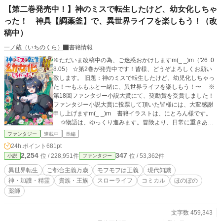
【第二巻発売中！】神のミスで転生したけど、幼女化しちゃ
った！ 神具【調薬釜】で、異世界ライフを楽しもう！（改
稿中）
一ノ蔵（いちのくら）
書籍情報
※ただいま改稿中の為、ご迷惑おかけしますm(_ _)m（'26 .0
8.05） ☆第2巻が発売中です！皆様、どうぞよろしくお願い
致します。 旧題：神のミスで転生したけど、幼児化しちゃっ
た！〜もふもふと一緒に、異世界ライフを楽しもう！〜 ※
第18回ファンタジー小説大賞にて、奨励賞を受賞しました！
ファンタジー小説大賞に投票して頂いた皆様には、大変感謝
申し上げますm(_ _)m 書籍イラストは、にとろん様です。
✩物語は、ゆっくり進みます。冒険より、日常に重きあり
の異世界ライフです。 【あらすじ】 神のミスにより、異
ファンタジー
連載中
長編
世界転生が決まったミオ。調子に乗って、スキルを欲張り過
24h.ポイント
681pt
ぎた結果、幼児化してしまった！ そんなハプニングがあ
2,254
347
位 / 228,951件
位 / 53,362件
小説
ファンタジー
りつつも、ミオは、大好きな異世界で送る第二の人生に、希
望いっぱい！ 事故のお詫びに遣わされた、守護獣神のジョ
異世界転生
ご都合主義万歳
モフモフは正義
現代知識
ウとともに、ミオは異世界ライフを楽しみます！ カクヨム
神・加護・精霊
貴族・王族
スローライフ
コミカル
ほのぼの
（吉野 ひな）様にも投稿しています。
薬師
文字数 459,343