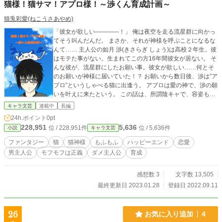
猫様！猫サマ！アプロ様！～渉くん育成計画～
猫兎彩愛(ねこうさあやめ)
「彼女が欲しい――――！」 俺は夜空を走る流星群に向かっ
てそう叫んだんだ。 まさか、それが神様を呼ぶことになるな
んて…… 主人公の如月 渉(きさらぎ しょう)は高校２年生。彼
はモテた事がない。生まれてこの方16年間彼女が居ない。 そ
んな彼が、流星群にしたお願い事。彼女が欲しい……何とそ
のお願いが神様に届いていた！？ お願いから数日後、渉は”ア
プロ”というしゃべる猫に出逢う。 アプロは愛の神で、渉の願
いを叶えに来たという。 この話は、所謂陰キャで、容姿もダ
サい。彼女も勿論居たことがない。そんな渉を猫神様のアプ
キャラ文芸
連載中
長編
ロの力や、努力によって変えていくお話☆ 人と目を見て話す
24h.ポイント
0pt
のが苦手な渉が、努力し克服した結果……！？ ＊ この作品は
228,951
5,636
位 / 228,951件
位 / 5,636件
小説
キャラ文芸
「小説家になろう」にも掲載始めました。 ＊ 更新はスローペ
ースになると思いますが、読んで下さると嬉しいです☆ よろ
ファンタジー
猫
猫神様
もふもふ
ハッピーエンド
恋愛
しくお願い致します🎵
男主人公
モフモフは正義
ダメ主人公
育成
感想数 3
文字数 13,505
最終更新日 2023.01.28
登録日 2022.09.11
26
お気に入り追加
4