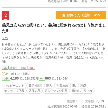
最終更新日 2026.08.02
登録日 2025.06.29
2
お気に入り追加
415
義兄は安らかに眠りたい。義弟に殺されるのはもう飽きまし
た‼︎
えの
目を覚ますとまた10歳に戻っていたジル。 俺は義弟のルーカスに２０歳で殺さ
れ10歳なるタイムループを繰り返している。今度で7度目だ。良い加減にして欲
しい‼︎どうせ殺されるなら優しく安らかに死にたい…。そして7度目はいつもと
ちがう行動をとろうと決めるが…義弟の様子が… 義弟（完全獣人）✖️義兄（人
間）
BL
連載中
長編
R18
24h.ポイント
355pt
4,180
863
位 / 228,951件
位 / 31,454件
小説
BL
ハッピーエンド
義弟×義兄
獣人
執着攻め
BL
溺愛
モフモフは正義
悪役令息
男しかいない世界
嫌われ→愛され
感想数 0
文字数 36,329
最終更新日 2026.07.09
登録日 2026.05.31