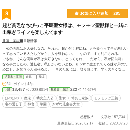
8
お気に入り追加
295
超ど貧乏なちびっこ平民聖女様は、モフモフ聖獣様と一緒に
出稼ぎライフを楽しんでます
井藤 美樹
書籍情報
私の両親はお人好しなの。それも、超が付く程にね。人を疑うって事が悲しい
って思っている人たちだから、人を疑わない。 なので、すぐ利用される。
でもね、そんな両親が私は大好きなの。とってもね。 だから、私が防波堤に
なる事にしたの。適任者、私しかいないよね。もうすぐ生まれてくる妹か弟のた
めにも、お姉ちゃん頑張るよ。 そのためには、取り敢えず、早く大きくなら
ないとね。 大きくなったら、町に出稼ぎしに行こうって考えてるの。なのに
児童書・童話
連載中
長編
まさか、出稼ぎ先が王都で、若干六歳で出稼ぎするなんて思いもしなかったよ。
24h.ポイント
42pt
ましてや、職種が〈聖女〉だなんて。 絶対間違いだよね。 神殿の偉い人
18,487
222
位 / 228,951件
位 / 4,657件
小説
児童書・童話
たちは間違いないって言ってるし、すっごく可愛いモフモフに懐かれるし、どう
しよう〜 「えっ!? 聖女って給料が出るの!? 思っていたより高収入。なら、や
ほのぼの
魔法
幼女主人公
聖女
仲良し家族
モフモフは正義
ります!! 聖女のお仕事頑張ります!!」 その前に、学園で勉強だって。 良い
竜の愛し子
神官
学園
きずな児童書大賞
成績取って、給料アップ。 両親大好きっ子平民聖女様と白いモフモフ聖獣様
との出稼ぎライフ、ここに開幕です!!
感想数 6
文字数 157,734
最終更新日 2026.02.17
登録日 2023.07.20