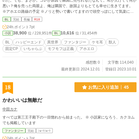
のだ。でも、まさか。コレが原因で隣国に売られるだなんて。耳が欠けてて何が
悪い？俺を売った両親よ、俺は隣国で、故国よりもとても幸せに生きてます。
※アホエロ路線の予定 ※ノリと勢いで書いてますので頭空っぽにして気楽にお
読みください ※後半※(18禁えろ)多めの予定
BL
完結
長編
R18
24h.ポイント
7pt
38,900
10,616
位 / 228,951件
位 / 31,454件
小説
BL
BL
ハッピーエンド
異世界
ファンタジー
ケモ耳
獣人
固定CP
いちゃらぶ
モフモフは正義
アホエロ
感想数 0
文字数 114,040
最終更新日 2024.12.01
登録日 2023.10.01
18
お気に入り追加
45
かわいいは無敵だ
中田カナ
すべては第三王子殿下の一目惚れから始まった。 ※ 小説家になろう、カクヨム
でも掲載しています
ファンタジー
完結
ｼｮｰﾄｼｮｰﾄ
24h.ポイント
7pt