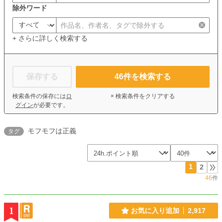
除外ワード
+ さらに詳しく検索する
保存する
46
件を検索する
検索条件の保存には
ロ
× 検索条件をクリアする
グイン
が必要です。
モフモフは正義
タグ
1
2
46
件
1
お気に入り追加
2,917