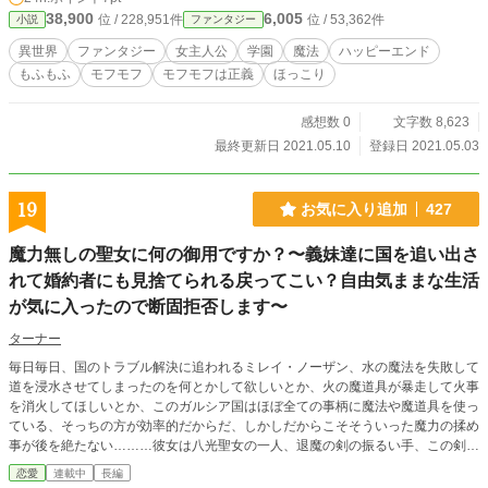
38,900
6,005
位 / 228,951件
位 / 53,362件
小説
ファンタジー
異世界
ファンタジー
女主人公
学園
魔法
ハッピーエンド
もふもふ
モフモフ
モフモフは正義
ほっこり
感想数 0
文字数 8,623
最終更新日 2021.05.10
登録日 2021.05.03
19
お気に入り追加
427
魔力無しの聖女に何の御用ですか？〜義妹達に国を追い出さ
れて婚約者にも見捨てられる戻ってこい？自由気ままな生活
が気に入ったので断固拒否します〜
ターナー
毎日毎日、国のトラブル解決に追われるミレイ・ノーザン、水の魔法を失敗して
道を浸水させてしまったのを何とかして欲しいとか、火の魔道具が暴走して火事
を消火してほしいとか、このガルシア国はほぼ全ての事柄に魔法や魔道具を使っ
ている、そっちの方が効率的だからだ、しかしだからこそそういった魔力の揉め
事が後を絶たない………彼女は八光聖女の一人、退魔の剣の振るい手、この剣は
あらゆる魔力を吸収し、霧散させる、………なので義妹達にあらゆる国の魔力ト
恋愛
連載中
長編
ラブル処理を任せられていた、ある日、彼女は八光聖女をクビにされ、さらに婚