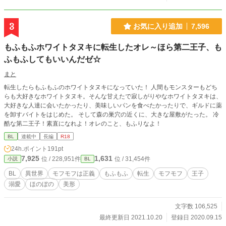
3
お気に入り追加
7,596
もふもふホワイトタヌキに転生したオレ～ほら第二王子、も
ふもふしてもいいんだゼ☆
まと
転生したらもふもふのホワイトタヌキになっていた！ 人間もモンスターもどち
らも大好きなホワイトタヌキ。そんな甘えたで寂しがりやなホワイトタヌキは、
大好きな人達に会いたかったり、美味しいパンを食べたかったりで、ギルドに薬
を卸すバイトをはじめた。 そして森の巣穴の近くに、大きな屋敷がたった。 冷
酷な第二王子！素直になれよ！オレのこと、もふりなよ！
BL
連載中
長編
R18
24h.ポイント
191pt
7,925
1,631
位 / 228,951件
位 / 31,454件
小説
BL
BL
異世界
モフモフは正義
もふもふ
転生
モフモフ
王子
溺愛
ほのぼの
美形
文字数 106,525
最終更新日 2021.10.20
登録日 2020.09.15