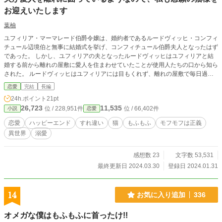
お迎えいたします
葉柚
ユフィリア・マーマレード伯爵令嬢は、婚約者であるルードヴィッヒ・コンフィ
チュール辺境伯と無事に結婚式を挙げ、コンフィチュール伯爵夫人となったはず
であった。 しかし、ユフィリアの夫となったルードヴィッヒはユフィリアと結
婚する前から離れの屋敷に愛人を住まわせていたことが使用人たちの口から知ら
された。 ルードヴィッヒはユフィリアには目もくれず、離れの屋敷で毎日過ご
すばかり。結婚したというのにユフィリアはルードヴィッヒと簡単な挨拶は交わ
恋愛
完結
長編
してもちゃんとした言葉を交わすことはなかった。 ユフィリアは決意するので
24h.ポイント
21pt
あった。 ルードヴィッヒが愛人を離れに囲うなら、自分は前々からお迎えした
26,723
11,535
位 / 228,951件
位 / 66,402件
小説
恋愛
かった猫様を自室に迎えて愛でると。 だが、ユフィリアの決意をルードヴィッ
ヒに伝えると思いもよらぬ事態に……。
恋愛
ハッピーエンド
すれ違い
猫
もふもふ
モフモフは正義
異世界
溺愛
感想数 23
文字数 53,531
最終更新日 2024.03.30
登録日 2024.01.31
14
お気に入り追加
336
オメガな僕はもふもふに首ったけ!!