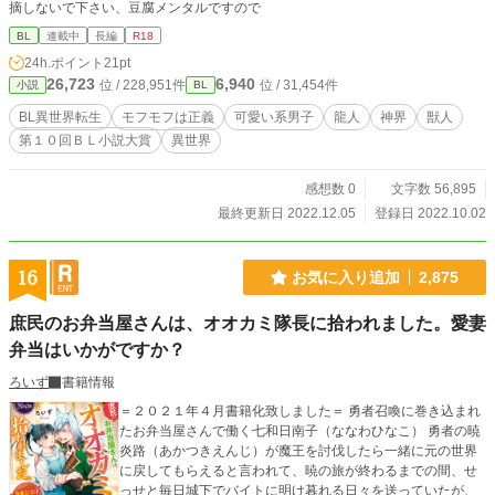
摘しないで下さい、豆腐メンタルですので
BL
連載中
長編
R18
24h.ポイント
21pt
26,723
6,940
位 / 228,951件
位 / 31,454件
小説
BL
BL異世界転生
モフモフは正義
可愛い系男子
龍人
神界
獣人
第１０回ＢＬ小説大賞
異世界
感想数 0
文字数 56,895
最終更新日 2022.12.05
登録日 2022.10.02
16
お気に入り追加
2,875
庶民のお弁当屋さんは、オオカミ隊長に拾われました。愛妻
弁当はいかがですか？
ろいず
書籍情報
＝２０２１年４月書籍化致しました＝ 勇者召喚に巻き込まれ
たお弁当屋さんで働く七和日南子（ななわひなこ） 勇者の暁
炎路（あかつきえんじ）が魔王を討伐したら一緒に元の世界
に戻してもらえると言われて、暁の旅が終わるまでの間、せ
っせと毎日城下でバイトに明け暮れる日々を送っていたが、