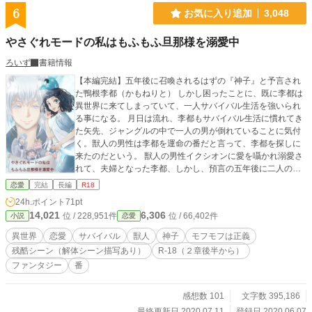
6
お気に入り追加
3,048
やさぐれモードの私はもふもふ旦那様を溺愛中
ろいず
書籍情報
【本編完結】五年後に召喚されるはずの『神子』と予言され
た鴨根李都（かもねりと） しかし困ったことに、既に李都は
異世界に来てしまっていて、一人サバイバル生活を強いられ
る事になる。 月日は流れ、李都もサバイバル生活に慣れてき
た矢先、ジャングルの中で一人の男が倒れていることに気付
く。獣人の男性は李都を運命の番だと言って、李都を探しに
来たのだという。 獣人の男性イクシオンに愛を囁かれ溺愛さ
れて、夫婦となった李都、しかし、預言の五年後に二人の元
へ李都を召喚した人々が姿を現すが、李都は断固断る！ だっ
恋愛
完結
長編
R18
て、こんなモフモフな旦那様が居るのに、国王の息子だか何
24h.ポイント
71pt
だか知らないが、そんなもの知ったことでは無いのだ！
14,021
6,306
位 / 228,951件
位 / 66,402件
小説
恋愛
異世界
恋愛
サバイバル
獣人
神子
モフモフは正義
残酷シーン（解体シーン描写あり）
R-18（２章後半から）
ファンタジー
番
感想数 101
文字数 395,186
最終更新日 2020.07.11
登録日 2020.06.07