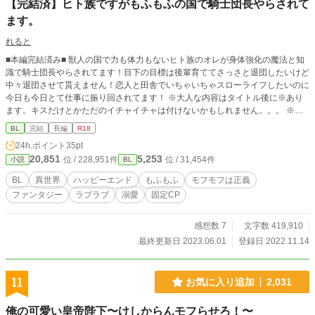
【完結済】ヒト族ですがもふもふの国で騎士団長やらされて
ます。
れると
■本編完結済み■ 獣人の国で力も体力もないヒト族のオレが身体強化の魔法と知
識で騎士団長やらされてます！目下の目標は後輩育ててさっさと退団したいけど
中々退団させて貰えません！恋人と田舎でいちゃいちゃスローライフしたいのに
今日も今日とて仕事に振り回されてます！ ※大人な内容はタイトル後に※あり
ます。キスだけとかただのイチャイチャは付けないかもしれません。。。 ※処
女作品の為拙い場面が多々あるかと思います、がとりあえず完結目指して頑張り
BL
完結
長編
R18
ます。 ※男性のみの世界です。おばちゃんとか彼女とか嫁とか出てきますが全
24h.ポイント
35pt
員男の人です！
20,851
5,253
位 / 228,951件
位 / 31,454件
小説
BL
BL
異世界
ハッピーエンド
もふもふ
モフモフは正義
ファンタジー
ラブラブ
溺愛
固定CP
感想数 7
文字数 419,910
最終更新日 2023.06.01
登録日 2022.11.14
11
お気に入り追加
2,031
俺の可愛い皇帝陛下〜けしからんモフらせろ！〜