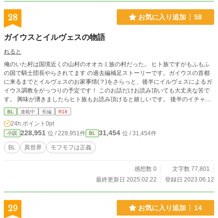
が大きい事に………ひょんな事から契約した魔力はかなりあるが、うまく扱えな
い人狼の青年ルーガスと魔力が少ないが実力はあるリフィルのコンビを中心に、
28
お気に入り追加
58
いつの間にか集まってくる愉快な仲間達との絆を育む物語
ガイウスとイルヴェスの物語
れると
俺のいた村は国境近くの山村のオオカミ族の村だった。 ヒト族ですがもふもふ
の国で騎士団長やらされてます の過去編補足ストーリーです。ガイウスの首都
に来るまでとイルヴェスのお家事情(？)をさらっと、後半にイルヴェスによるガ
イウス調教をがっつりの予定です！ このお話だけお読み頂いても大丈夫な筈で
す。 興味が湧きましたらヒト族もお読み頂けると嬉しいです。 後半のイチャイ
チャシーンにはタイトル後※
BL
連載中
長編
R18
24h.ポイント
0pt
228,951
31,454
位 / 228,951件
位 / 31,454件
小説
BL
BL
異世界
モフモフは正義
感想数 0
文字数 77,801
最終更新日 2025.02.22
登録日 2023.06.12
29
お気に入り追加
14