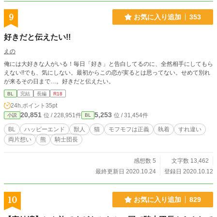
9
お気に入り追加
353
好きだと伝えたい!!
えの
俺には大好きな人がいる！毎日「好き」と告白してるのに、全然相手にしてもら
えない!!でも、気にしない。最初からこの恋が実るとは思ってない。せめて別れ
が来るその日まで…。好きだと伝えたい。
BL
完結
長編
R18
24h.ポイント
35pt
20,851
5,253
位 / 228,951件
位 / 31,454件
小説
BL
BL
ハッピーエンド
獣人
猫
モフモフは正義
執着
すれ違い
両片想い
熊
騎士団長
感想数 5
文字数 13,462
最終更新日 2020.10.24
登録日 2020.10.12
10
お気に入り追加
829