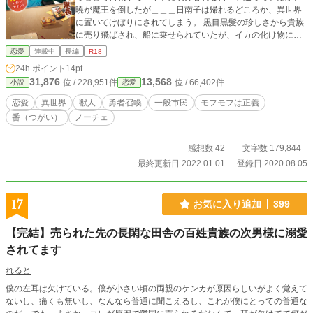
暁が魔王を倒したが＿＿＿日南子は帰れるどころか、異世界
に置いてけぼりにされてしまう。 黒目黒髪の珍しさから貴族
に売り飛ばされ、船に乗せられていたが、イカの化け物に襲
われ死を覚悟した時、獣人の国の船に助けられる。 獣人の国
恋愛
連載中
長編
R18
で行く当てもない日南子は途方に暮れてしまうが、警備隊長
24h.ポイント
14pt
の狼獣人グーエンに拾われる。 グーエンに生活が出来るまで
31,876
13,568
位 / 228,951件
位 / 66,402件
小説
恋愛
居候していいと家を提供され……
恋愛
異世界
獣人
勇者召喚
一般市民
モフモフは正義
番（つがい）
ノーチェ
感想数 42
文字数 179,844
最終更新日 2022.01.01
登録日 2020.08.05
17
お気に入り追加
399
【完結】売られた先の長閑な田舎の百姓貴族の次男様に溺愛
されてます
れると
僕の左耳は欠けている。僕が小さい頃の両親のケンカが原因らしいがよく覚えて
ないし、痛くも無いし、なんなら普通に聞こえるし、これが僕にとっての普通な