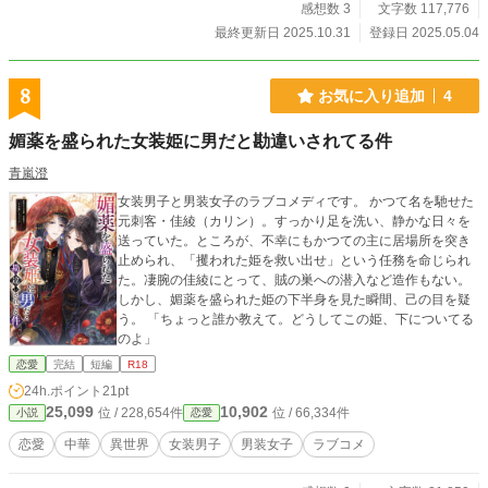
感想数 3
文字数 117,776
最終更新日 2025.10.31
登録日 2025.05.04
8
お気に入り追加
4
媚薬を盛られた女装姫に男だと勘違いされてる件
青嵐澄
女装男子と男装女子のラブコメディです。 かつて名を馳せた
元刺客・佳綾（カリン）。すっかり足を洗い、静かな日々を
送っていた。ところが、不幸にもかつての主に居場所を突き
止められ、「攫われた姫を救い出せ」という任務を命じられ
た。凄腕の佳綾にとって、賊の巣への潜入など造作もない。
しかし、媚薬を盛られた姫の下半身を見た瞬間、己の目を疑
う。 「ちょっと誰か教えて。どうしてこの姫、下についてる
のよ」
恋愛
完結
短編
R18
24h.ポイント
21pt
25,099
10,902
位 / 228,654件
位 / 66,334件
小説
恋愛
恋愛
中華
異世界
女装男子
男装女子
ラブコメ