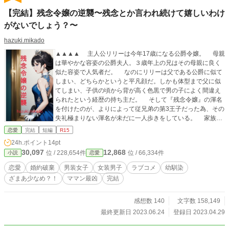
【完結】残念令嬢の逆襲〜残念とか言われ続けて嬉しいわけ
がないでしょう？〜
hazuki.mikado
▲▲▲▲ 主人公リリーは今年17歳になる公爵令嬢。 母親
は華やかな容姿の公爵夫人。３歳年上の兄はその母親に良く
似た容姿で人気者だ。 なのにリリーは父である公爵に似て
しまい、どちらかというと平凡顔だ。しかも体型まで父に似
てしまい、子供の頃から背が高く色黒で男の子によく間違え
られたという経歴の持ち主だ。 そして『残念令嬢』の渾名
を付けたのが、よりによって従兄弟の第3王子だった為、その
失礼極まりない渾名が未だに一人歩きをしている。 家族仲
も特段悪くないし友人もそれなりにはいるのだが、婚約者が
恋愛
完結
短編
R15
出来たせいで社交の場で『残念令嬢』という渾名が増々囁か
24h.ポイント
14pt
れてしまう事に。 婚約者のルパートは、本物より王子様ら
30,097
12,868
位 / 228,654件
位 / 66,334件
小説
恋愛
しい容姿をしていて社交界では御令嬢にやたらと人気があ
り、妬みから何かの折にその渾名を引き合いに出されてはバ
恋愛
婚約破棄
男装女子
女装男子
ラブコメ
幼馴染
カにされるのにリリーはもう飽き飽きしている。 ある日パ
ざまあ少なめ？！
ママン最凶
完結
ーティーの真っ最中に彼女はルパートに婚約破棄宣言をす
る。 しかも王城で行われた夜会でのその宣言は、国王陛下
の眼前で繰り広げられた為、簡単に取り消しなど出来ない訳
感想数 140
文字数 158,149
で・・・ 本編全51話 2023.5.14.sun完結 2023.5.7 女性 hot１
最終更新日 2023.06.24
登録日 2023.04.29
位ありがとうございます✧⁠◝⁠(⁠⁰⁠▿⁠⁰⁠)⁠◜⁠✧ ▲▲▲ 【happy ending aft
er short story】 お礼のオマケｓｓ８話です。 2023.5.19.sat