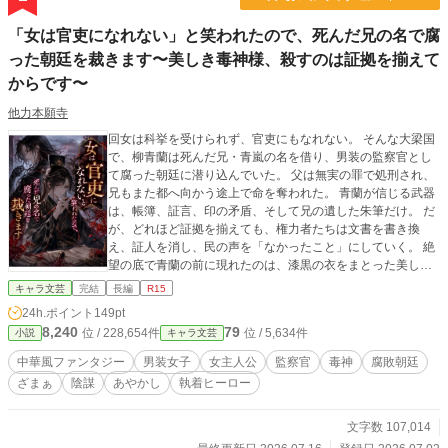
「女は官吏になれない」と笑われたので、死んだ兄の名で腐
った朝廷を裁きます〜美しき毒神様、殺すのは証拠を揃えて
からです〜
他力本願寺
回女は科挙を受けられず、官吏にもなれない。 そんな大梁国
で、柳青蘭は死んだ兄・青嵐の名を借り、男装の監察官とし
て腐った朝廷に潜り込んでいた。 父は無実の罪で処刑され、
兄もまた都へ向かう途上で命を奪われた。 青蘭が信じる武器
は、帳簿、証言、印の矛盾、そして兄の遺した朱筆だけ。 だ
が、どれほど証拠を揃えても、権力者たちは文書を書き換
え、証人を消し、民の声を「なかったこと」にしていく。 絶
望の底で青蘭の前に現れたのは、漆黒の衣をまとった美しき
毒神・烏露。 「裁けぬなら、殺せばよい」 囁かれるたび、悪
キャラ文芸
完結
長編
R15
人は毒に倒れ、民は救われる。 けれど毒は証拠を残さない。
24h.ポイント
149pt
死人は口を開かない。 殺せば殺すほど、真実への道は断ち切
8,240
79
位 / 228,654件
位 / 5,634件
小説
キャラ文芸
られ、無実の者が身代わりにされていく。 だから青蘭は決め
た。 毒ではなく、法で裁く。 復讐ではなく、証拠で玉座を引
中華風ファンタジー
男装女子
女主人公
監察官
毒神
腐敗朝廷
きずり下ろす。 女の声が証拠にならない国で、死んだ兄の名
ざまぁ
陰謀
あやかし
執着ヒーロー
を背負った監察官が、腐敗した朝廷と皇帝の罪を暴いていく
中華風法廷ファンタジー。
文字数 107,014