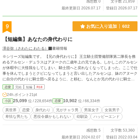
感想数 0
文字数 21,859
最終更新日 2026.07.17
登録日 2026.07.17
9
お気に入り追加
602
【短編集】あなたの身代わりに
澤谷弥（さわたに わたる）
書籍情報
※シリーズ短編集です。 【兄の身代わりに】 王立騎士団警備部隊第二隊長を務
めるアルセン・デュラスはアヌークの二歳年上の兄である。しかしこのアルセン
が休暇中に大怪我をしてしまい、騎士団へと戻れなくなってしまった。ここで仕
事を休んでしまうとクビになってしまうと言い出したアルセンは、妹のアヌーク
に自分の代わりに騎士団へ戻るように、と頼む。 なんとか兄の代わりに騎士団
へ潜入し、兄よりも優秀に仕事をこなしていたアヌークだが、どうやら部隊長で
恋愛
完結
短編
R18
あるニルスに気付かれてしまったようだ――。 【妹の身代わりに】 兄の身代わ
24h.ポイント
21pt
りとして騎士団の仕事をこなしている妹アヌークの代わりに、領地をうろついて
25,099
10,902
位 / 228,654件
位 / 66,334件
小説
恋愛
いる兄アルセンのお話。 【弟の身代わりに】 この国には学院卒業した男子学生
を一年間、騎士団で従騎士として従事させる制度がある。だが、それが嫌で逃げ
異世界
恋愛
身代わり
兄がチャラ男
男装女子
女装男子
出した弟の代わりに姉が弟の振りをして従騎士としての義務を果たそうとするの
卑怯な男たち
悪役令嬢かもしれない
幼馴染
ハッピーエンド
だが――。 【姉の身代わりに】 婚約者を交換しろと姉のエリンが口にした。 妹
のリーゼルはそれを承諾し、姉の代わりにキャスリック辺境伯の息子、オーガス
トの婚約者となる――。 【母の身代わりに】 追加しました。 ※R18です、いつ
感想数 5
文字数 53,360
もの如くがっつり描写あります。
最終更新日 2024.02.07
登録日 2022.03.04