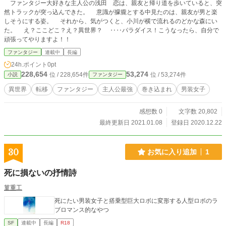
ファンタジー大好きな主人公の浅田 恋は、親友と帰り道を歩いていると、突
然トラックが突っ込んできた。 意識が朦朧とする中見たのは、親友が男と楽
しそうにする姿。 それから、気がつくと、小川が横で流れるのどかな森にい
た。 え？ここどこ？え？異世界？ ‥‥パラダイス！こうなったら、自分で
頑張ってやりますよ！！
ファンタジー
連載中
長編
24h.ポイント
0pt
228,654
53,274
位 / 228,654件
位 / 53,274件
小説
ファンタジー
異世界
転移
ファンタジー
主人公最強
巻き込まれ
男装女子
感想数 0
文字数 20,802
最終更新日 2021.01.08
登録日 2020.12.22
30
お気に入り追加
1
死に損ないの抒情詩
菫重工
死にたい男装女子と搭乗型巨大ロボに変形する人型ロボのラ
ブロマンス的なやつ
SF
連載中
長編
R18