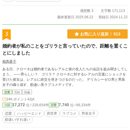
感想数 3
文字数 171,113
最終更新日 2025.06.22
登録日 2024.11.22
5
お気に入り追加
513
婚約者が私のことをゴリラと言っていたので、距離を置くこ
とにしました
相馬香子
ある日、クローネは婚約者であるレアルと彼の友人たちの会話を盗み聞きしてし
まう。 ――男らしい？ ゴリラ？ クローネに対するレアルの言葉にショックを
受けた彼女は、レアルに絶交を突きつけるのだった。 デリカシーゼロ男と男装
女子の織り成す、勘違い系ラブコメディです。
恋愛
完結
短編
24h.ポイント
42pt
17,272
7,740
位 / 228,654件
位 / 66,334件
小説
恋愛
恋愛
ハッピーエンド
異世界
ラブコメ
男装女子
勘違い/すれ違い