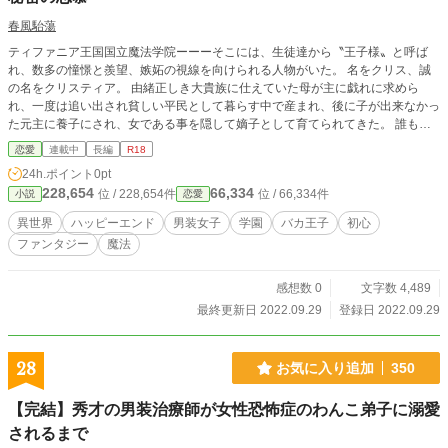
でいいよね。 21.8/30 完全完結しました。今後更新すること
春風駘蕩
はございません。ありがとうございました！
ティファニア王国国立魔法学院ーーーそこには、生徒達から〝王子様〟と呼ば
れ、数多の憧憬と羨望、嫉妬の視線を向けられる人物がいた。 名をクリス、誠
の名をクリスティア。 由緒正しき大貴族に仕えていた母が主に戯れに求めら
れ、一度は追い出され貧しい平民として暮らす中で産まれ、後に子が出来なかっ
た元主に養子にされ、女である事を隠して嫡子として育てられてきた。 誰も頼
れず、弱みは見せられず、多くの子女に慕われながらも孤独に生きる他になかっ
恋愛
連載中
長編
R18
た男装少女クリスティア。 そんな彼女にただ一人、素直な気持ちをこぼせる相
24h.ポイント
0pt
手ができる。 ジンという名の、異形の体を持つ醜くも心優しい逞しい男。学院
228,654
66,334
位 / 228,654件
位 / 66,334件
小説
恋愛
の子女達に煙たがられながら、黙々と雑務をこなす寡黙な奴隷。 深く関わる事
のなかった、真逆の立場にいる二人は、一つの事件をきっかけに奇妙な関係性を
異世界
ハッピーエンド
男装女子
学園
バカ王子
初心
築く事となる。 学院の〝王子様〟に刻まれた淫らな『呪い』……それを鎮める
ファンタジー
魔法
嫌われ者の異形の男ーーーこれは、隔意や偏見に抗ったある麗人と異形の恋物
語。
感想数 0
文字数 4,489
最終更新日 2022.09.29
登録日 2022.09.29
28
お気に入り追加
350
【完結】秀才の男装治療師が女性恐怖症のわんこ弟子に溺愛
されるまで