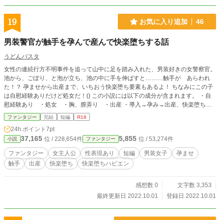
19
お気に入り追加
46
男装警官が触手を孕んで産んで快楽堕ちする話
うどんパスタ
女性の連続行方不明事件を追って山中に足を踏み入れた、男装好きの女警察官。
池から、ごぽり、と泡が立ち、池の中に手を伸ばすと………触手が あらわれ
た！？ 孕ませから出産まで、いちおう快楽堕ち要素もあるよ！ ちなみにこの子
は自慰経験ありだけど処女だ！() この小説には以下の成分が含まれます。 ・自
慰経験あり ・処女 ・胸、膣弄り ・出産 ・導入→孕み→出産、快楽堕ち、
の３ページでお送りします。 好きなところだけ読んでいただいて構いません。
ファンタジー
完結
短編
R18
※2回目、かつ拙い性表現となりますが良ければご覧ください。
24h.ポイント
7pt
37,165
5,855
位 / 228,654件
位 / 53,274件
小説
ファンタジー
ファンタジー
女主人公
性表現あり
短編
男装女子
孕ませ
触手
出産
快楽堕ち
快楽堕ちハピエン
感想数 0
文字数 3,353
最終更新日 2022.10.01
登録日 2022.10.01