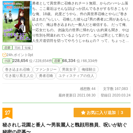
勇者として異世界に召喚されチート無双、からのハーレム落
ち。ここ最近はそんな話ばっか読んでるきがする引きこもり
な俺、18歳。 此度どうやら、件の異世界召喚とやらに"巻き
込まれた"らしい。 召喚した彼らは｢男の勇者｣に用があるらし
いので、俺は巻き込まれた一般人だと確信する。 だって俺、
一応女だもの。 勿論元の世界に帰れないお約束も聞き、やは
り性別を間違われているようなので… ならば男として新たな
人生片道切符を切ってやろうじゃねぇの？ って、ちょっと待
て。俺は一般人Aでいいんだ、そんなオマケが実はチート持っ
恋愛
完結
短編
てました展開は望んでねぇ！！ ついでに、恋愛フラグも要り
24h.ポイント
0pt
ません！！！ 性別を間違われた男勝りな男装少女が、王弟殿
228,654
66,334
位 / 228,654件
位 / 66,334件
小説
恋愛
下と友人になり、とある俺様何様騎士様を引っ掻き回し、勇
者から全力逃走する話。 ────────── 突発的に書きたく
巻き込まれ召喚
ファンタジー
男装女子
俺様騎士
なって書いた産物。 会話文の量が極端だったりする。読みに
引き籠り系主人公
勇者召喚
ユティスティアの住人
くかったらすみません。 他の小説の更新まだかよこの野郎っ
て方がいたら言ってくださいその通りですごめんなさい。 4/1
お気に入り登録数50突破記念ssを投稿してすぐに100越え
感想数 44
文字数 167,083
るもんだからそっと笑ってる。ありがたい限りです。 4/4 通
最終更新日 2021.08.30
登録日 2020.03.24
知先輩が仕事してくれずに感想来てたの知りませんでした(死
滅)とても嬉しくて語彙力が消えた。突破記念はもうワケわか
んなくなってる。 4/20 無事完結いたしました！気まぐれに
27
お気に入り追加
3
オマケを投げることもあるかも知れませんが、ここまでお付
き合いくださりありがとうございました！ 4/25 オマケ、始
秘されし花園と番人 〜男装麗人と醜顔用務員、呪いが紡ぐ
めました。え、早い？投稿頻度は少ないからいいかなってさ
秘密の恋慕〜
っき思い立ちました。突発的に始めたから、オマケも突発的