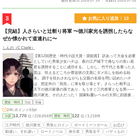
最終更新日 2026.07.16
登録日 2026.07.02
3
お気に入り追加
13
【完結】人さらいと辻斬り将軍 〜徳川家光を誘拐したらな
ぜか懐かれて道連れに〜
しんの（C.Clarté）
【第12回歴史・時代小説大賞・奨励賞】 訳あって大金を必要
としていた男装少女ハチは、夜の江戸城下で身なりの良い若
君を誘拐することに成功する。 しかし、竹千代と名乗った人
質は、怯えるどころか脅迫状の文面にダメ出しを始める始
末。 調子を狂わされながらも父親の名前を問い詰めたハチ
は、想定外の「宛先」に筆を取り落とす。さらった相手は、
天下の徳川家康の孫であり、もうすぐ三代将軍となる男――
徳川家光、その人だった！ 国家転覆レベルの大罪に顔面蒼白
になるハチ。だが、当の竹千代は「上洛軍は行ってしまった
歴史・時代
完結
長編
ぞ。責任をとってくれ」と、なぜか嬉々としてハチの旅路に
24h.ポイント
63pt
ついてきてしまい……！？ ----------------------------------------- 置
13,770
122
位 / 228,654件
位 / 3,218件
小説
歴史・時代
いてきぼり「若き将軍」× 訳ありの「男装少女」 互いの正体
に気づきながらも、すれ違う二人の化かし合い道中記！ ◆主
江戸時代
徳川家光
男装ヒロイン
ボーイミーツガール
お忍び
な登場人物◆ 【男装女子】じっちゃんの手紙と短筒を胸に、
勘違い、すれ違い
ロードノベル
身分差
男装女子
バディもの
旅する男装のハチ。 【辻斬り将軍】ハチの前では子犬系、敵