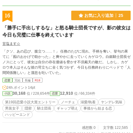
16
お気に入り追加
25
「勝手に手出しするな」と怒る騎士団長ですが、影の彼女は
今日も完璧に仕事を終えています
甘塩ます☆
「クソ、あの忍び、腹立つ……！」 任務のたびに現れ、手柄を奪い、挙句の果
てに「囮のおかげで助かった」と爽やかに去っていくカゲロウ。白銀騎士団長ゼ
ノスにとって、彼女は自分の存在価値を脅かす不倶戴天の敵だ。 しかし、カゲ
ロウ本人はそんな彼の苛立ちに全く気づかず、今日も任務終わりにベッドで「人
間関係難しい」と溜息を吐いていた。
恋愛
完結
長編
R18
24h.ポイント
14pt
30,168
12,910
位 / 228,654件
位 / 66,334件
小説
恋愛
第19回恋愛小説大賞エントリー
ノーチェ
溺愛/執着
ヤンデレ気味
男装女子
隠密
騎士団長
ギャップ萌え
事後から始まる恋
ハッピーエンド
感想数 0
文字数 122,585