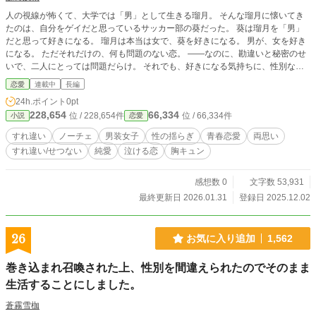
人の視線が怖くて、大学では「男」として生きる瑠月。 そんな瑠月に懐いてき
たのは、自分をゲイだと思っているサッカー部の葵だった。 葵は瑠月を「男」
だと思って好きになる。 瑠月は本当は女で、葵を好きになる。 男が、女を好き
になる。 ただそれだけの、何も問題のない恋。 ――なのに、勘違いと秘密のせ
いで、二人にとっては問題だらけ。 それでも、好きになる気持ちに、性別なん
て関係なかった――。 二つの“性”と“秘密”がすれ違う、 切なくてまっすぐな青春
恋愛
連載中
長編
ラブストーリー。
24h.ポイント
0pt
228,654
66,334
位 / 228,654件
位 / 66,334件
小説
恋愛
すれ違い
ノーチェ
男装女子
性の揺らぎ
青春恋愛
両思い
すれ違い/せつない
純愛
泣ける恋
胸キュン
感想数 0
文字数 53,931
最終更新日 2026.01.31
登録日 2025.12.02
26
お気に入り追加
1,562
巻き込まれ召喚された上、性別を間違えられたのでそのまま
生活することにしました。
蒼霧雪枷