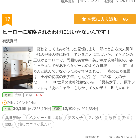
最終更新日 2026.02.21
登録日 2026.01.31
17
お気に入り追加
66
ヒーローに攻略されるわけにはいかないんです！
有沢真尋
突如としてよみがえった記憶により、私はとある大人気BL
小説の登場人物に転生していることに気づいた。イケメンの
王様がヒーローで、周囲の美青年・美少年が攻略対象の、各
キャラエンドがある乙女ゲームのような世界。 生前、き
ちんと読んでいなかったのが悔やまれる。 私の立ち位置
は、王様の従者の美少年。なんだけど、この体、女の子
だ……！ BL世界の攻略対象ながら、「男装女子」。原作フ
ァンには「あのキャラ、もしかして女の子？ BLなのにヒー
ローが女とくっつくなんてありえない」と不評だったポジシ
恋愛
完結
短編
R15
ョン。 もし私がヒーローに攻略されてしまったら、現実世
24h.ポイント
14pt
界ではファンの暴動が起きてしまうのでは……！？ ヒーロ
30,168
12,910
位 / 228,654件
位 / 66,334件
小説
恋愛
ーには首尾よく他の誰かと結ばれてもらわなければ。 私を
攻略しようとしないでください！ そう思っているのに、ぐ
異世界転生
乙女ゲーム風世界観
男装女子
スパダリ
溺愛
友情
いぐいと強引に迫られてしまい…… ※BLではありませんが、
媚薬
推しのエロが見たい
BL（及びGL）について言及する表現があります。また、作品
そのものにクセがあります。苦手な方は閲覧にご注意くださ
い。 ※やや逆ハー傾向あり。ヒーローは固定です。 ※全１３
感想数 0
文字数 31,803