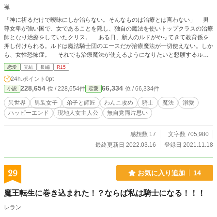
禅
「神に祈るだけで曖昧にしか治らない。そんなものは治療とは言わない」 男
尊女卑が強い国で、女であることを隠し、独自の魔法を使いトップクラスの治療
師となり治療をしていたクリス。 ある日、新人のルドがやってきて教育係を
押し付けられる。ルドは魔法騎士団のエースだが治療魔法が一切使えない。しか
も、女性恐怖症。 それでも治療魔法が使えるようになりたいと懇願するルド
に根負けしたクリスは特別な治療魔法を教える。 クリスを男だと思い込み、
恋愛
完結
長編
R15
純粋に師匠として慕ってくるルド。 そんなルドに振り回されるクリス。 こ
24h.ポイント
0pt
んな二人が無自覚両片思いになり、両思いになるまでの話。 ※最初の頃はガチ
228,654
66,334
位 / 228,654件
位 / 66,334件
小説
恋愛
医療系、徐々に恋愛成分多めになっていきます ※主人公は現代に近い医学知識
を使いますが、転生者ではありません ※一部変更＆数話追加してます(11/24現
異世界
男装女子
弟子と師匠
わんこ攻め
騎士
魔法
溺愛
在) ※※小説家になろうで完結まで掲載 改稿して投稿していきます
ハッピーエンド
現地人女主人公
無自覚両片思い
感想数 17
文字数 705,980
最終更新日 2022.03.16
登録日 2021.11.18
29
お気に入り追加
14
魔王転生に巻き込まれた！？ならば私は騎士になる！！！
レラン