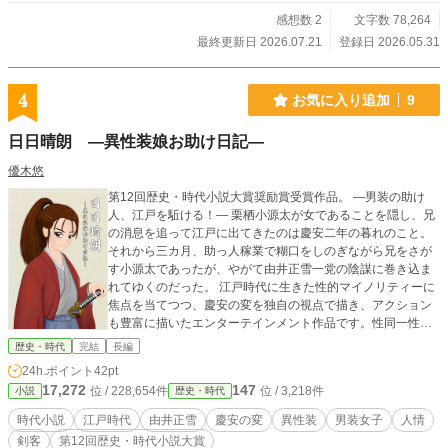
の前では冷徹一閃の若き家光。 【胃痛の護衛】天井裏で白目
を剥きながら二人を密かに守る忠臣・稲葉正勝。 将軍宣下を
感想数 2
文字数 78,264
控えた竹千代は、東海道をゆく上洛軍に追いつくのか？！ 江
最終更新日 2026.07.21
登録日 2026.05.31
戸を飛び出し、舞台は緊迫の中山道へ！ 凸凹バディの痛快
二人旅、いざ開幕！
4
お気に入り追加
9
日日晴朗 ―異性装娘お助け日記―
優木悠
第12回歴史・時代小説大賞奨励賞受賞作品。 ―男装の助け
人、江戸を駈ける！― 栗栖小源太が女であることを隠し、兄
の消息を追って江戸に出てきたのは慶安二年の暮れのこと。
それから三カ月、助っ人稼業で糊口をしのぎながら兄をさが
す小源太であったが、やがて由井正雪一党の陰謀に巻き込ま
れてゆくのだった。 江戸時代に生きた性的マイノリティーに
焦点を当てつつ、慶安の変を独自の視点で描き、アクション
も豊富に描いたエンターテインメント作品です。性同一性障
害の女性が、人の優しさにささえられ、生きづらい時代を明
歴史・時代
完結
長編
るく生きる物語になっています。 （2025/06/22完結）
24h.ポイント
42pt
17,272
147
位 / 228,654件
位 / 3,218件
小説
歴史・時代
時代小説
江戸時代
由井正雪
慶安の変
異性装
男装女子
人情
剣客
第12回歴史・時代小説大賞