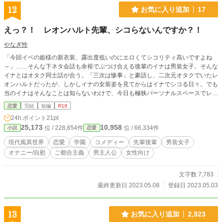
12
お気に入り追加
17
えっ？！ レオンハルト先輩、シコらないんですか？！
やなぎ怜
「今回イベの姫様の新衣装、露出度低いのにエロくてシコリティ高いですよね
～」……そんな下ネタ会話も余裕でぶつけ合える後輩のイナは男装女子。そんな
イナとはオタク同士話が合う。「三次は惨事」と豪語し、二次元オタクでいたレ
オンハルトだったが、しかしイナの女装姿を見てからはイナでシコる日々。でも
当のイナはそんなことは知らないわけで、今日も極狭パーソナルスペースでレオ
ンハルトに絡んでくる。だが、うわの空のレオンハルトをイナは心配して――。
恋愛
完結
短編
R18
※雑導入の馬鹿馬鹿しくてすぐ終わるエロコメディーです。本番（挿入）はない
24h.ポイント
21pt
です。異世界設定は非現実感を出すためだけのものになっています。
25,173
10,958
位 / 228,654件
位 / 66,334件
小説
恋愛
現代風異世界
恋愛
学園
コメディー
先輩後輩
男装女子
オナニー/自慰
ご都合主義
男主人公
女性向け
文字数 7,783
最終更新日 2023.05.08
登録日 2023.05.03
13
お気に入り追加
2,923