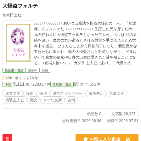
大怪盗フォルテ
御米田よね
♪♪♪♪♪♪♪♪♪♪♪♪♪♪♪ あいつは魔法を操る大怪盗の一人、 『音泥
棒』のフォルテだ ♪♪♪♪♪♪♪♪♪♪♪♪♪♪♪ 失踪した兄を探すため、
兄の代わりに大怪盗フォルテとなった主人公、ベルは 兄の痕
跡を追い、魔女の力が宿るとされる財宝を手に入れるため世
界中を巡る。 ひょんなことから探偵助手になり、個性豊かな
警察たちに追われ、他の大怪盗たちと対峙しながら、 ベルは
やがて魔女の秘密や自身の出生に隠された謎を知ることにな
る。 ♪登場人物♪ ベル・カグラ 主人公であり、二代目の大怪
盗フォルテ兼探偵助手。十三歳の少女。 右目は赤色で左目は
児童書・童話
連載中
長編
紫色のオッドアイ。 魔女の証である赤色の瞳を隠すため、常
24h.ポイント
263pt
に眼帯を付けている。 また、魔女とバレないように男装をし
5,111
69
位 / 228,654件
位 / 4,653件
小説
児童書・童話
ている。 普段は穏やかな口調だが、気が高ぶると素の乱暴な
口調に戻る。 シーク・トゥルーハート 自称、大怪盗専門の探
児童文学
怪盗
探偵
現代ファンタジー
魔法使い
男装女子
偵。十三歳の少年。 推理力があり洞察力もあるが、詰めが甘
男装主人公
魔女
きずな文庫
友情
い。 自身の探偵助手であり友人でもあるベルが、 追い求めて
いる大怪盗であるとは夢にも思っていない。 メロディー・
A・バレンタイン 十三歳の少女。記憶力が良い。 名家のお嬢
感想数 0
文字数 28,337
様だが、体が弱く引きこもりがちだった。 シークたちと出会
最終更新日 2026.08.06
登録日 2026.07.31
い、自分を変えるために探偵助手になる。
2
お気に入り追加
28