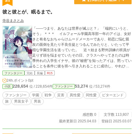
彼と彼とが、眠るまで。
寺谷まさとみ
「――つまり、あなたは世界が滅ぶと？」 「端的にいうと、
そう」 ＊＊＊ イルフォール学園高等部一年のアイは、女好
きと有名なおちゃらけムードメーカーであり、初恋に悩む親
友の面倒を見たり不良生徒とつるんでみたりと、いたって平
穏な学園生活を送っていた。 近々始まる野外訓練の班員が
足りず頭を悩ませていたその日、クラスへやってきたのは時
季外れの入学生イナサ。彼の“秘密”を知ったアイは、黙ってい
ることを条件に彼を班へ引き入れることに成功し、やれひと
安心……と思いきや、いよいよ明日に迫った野外訓練を前
ファンタジー
完結
長編
R15
に、親友から打ち明けられた“内緒話”を皮切りとして、水面下
24h.ポイント
0pt
にあった不穏が次々とその兆しを見せ始める。故郷を滅ぼし
228,654
53,274
位 / 228,654件
位 / 53,274件
小説
ファンタジー
た“奇病”。人族と魔族の和平を願う青年の覚悟。平穏は音を立
てて崩れ始め、アイもまた世界の“白き激動”へまきこまれてゆ
ファンタジー
学園
戦争
災害
異性愛
同性愛
ビターエンド
く。 安寧のゆりかごから混乱の時代へ投げ出され、それで
旅
男装女子
男装
も生きてゆく“彼ら”の強さと日々の希望を描いた幻想終末譚。
感想数 0
文字数 113,807
最終更新日 2025.04.03
登録日 2025.03.07