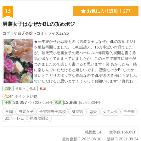
15
お気に入り追加
277
男装女子はなぜかBLの攻めポジ
コプラ＠貧乏令嬢〜コミカライズ12/26
★三年寝かせた恋愛もの【男装女子はなぜかBLの攻めポジ】
を更新再開しました。 140話越え、15万字近い作品でした
が、破天荒小悪魔女子の総ハーレムの修羅場的展開を書く勇
気が出なくて止まっていましたが、この三年で非常に耐性が
つきましたので楽しく書けると思います！笑 良かったら一緒
に楽しんでいただけると嬉しいです。 恋愛なのかBLなのか、
良いとこどりのポップな作品なのでBL好きの皆様にも楽しん
でいただけると思います！よろしくお願いします♡ 身代わり
で全寮制男子校に潜入生活の帰国子女の女子ですが。この学
恋愛
連載中
長編
R18
校爛れすぎてるんですけど！僕(仮)の男子の貞操の危機じゃな
24h.ポイント
14pt
い⁉︎なんて思ってた時もありました。 陰で女王様と呼ばれて
30,097
12,868
位 / 228,654件
位 / 66,334件
小説
恋愛
僕とのキス待ちのリストやら、同級生に襲われる前に襲った
りと苦労が絶えないんだけど！女なのに男としてモテる僕、
学園
男装女子
全寮制男子高校
BL環境
恋愛
女主人公
モテ期
セメの僕！？ 文化祭では男の娘として張り切ってるのに、な
総ハーレム
執着幼馴染
ぜか仲間がうるさい！自覚って何の自覚！？ ★怒涛の展開に
是非ついてきてください！ #どこまで男で頑張れるか #な
ぜかBLっぽい ＃キスしまくりな僕 #絶対推しが見つか
感想数 14
文字数 156,691
る #執着幼馴染良い仕事します
最終更新日 2025.06.30
登録日 2021.09.24