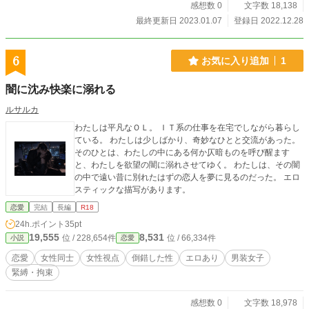
感想数 0
文字数 18,138
最終更新日 2023.01.07
登録日 2022.12.28
6
お気に入り追加
1
闇に沈み快楽に溺れる
ルサルカ
わたしは平凡なＯＬ。 ＩＴ系の仕事を在宅でしながら暮らし
ている。 わたしは少しばかり、奇妙なひとと交流があった。
そのひとは、わたしの中にある何か仄暗ものを呼び醒ます
と、わたしを欲望の闇に溺れさせてゆく。 わたしは、その闇
の中で遠い昔に別れたはずの恋人を夢に見るのだった。 エロ
スティックな描写があります。
恋愛
完結
長編
R18
24h.ポイント
35pt
19,555
8,531
位 / 228,654件
位 / 66,334件
小説
恋愛
恋愛
女性同士
女性視点
倒錯した性
エロあり
男装女子
緊縛・拘束
感想数 0
文字数 18,978