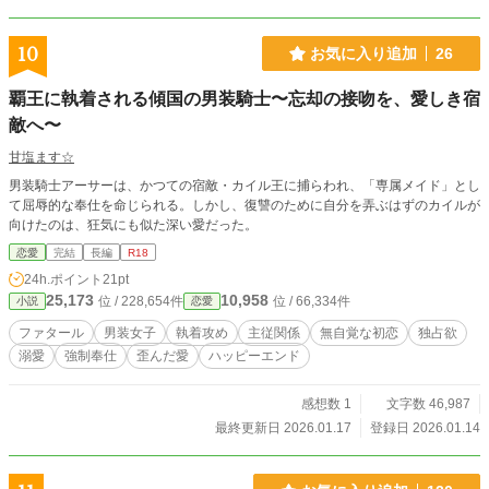
10
お気に入り追加
26
覇王に執着される傾国の男装騎士〜忘却の接吻を、愛しき宿
敵へ〜
甘塩ます☆
男装騎士アーサーは、かつての宿敵・カイル王に捕らわれ、「専属メイド」とし
て屈辱的な奉仕を命じられる。しかし、復讐のために自分を弄ぶはずのカイルが
向けたのは、狂気にも似た深い愛だった。
恋愛
完結
長編
R18
24h.ポイント
21pt
25,173
10,958
位 / 228,654件
位 / 66,334件
小説
恋愛
ファタール
男装女子
​執着攻め
主従関係
無自覚な初恋
独占欲
溺愛
強制奉仕
歪んだ愛
ハッピーエンド
感想数 1
文字数 46,987
最終更新日 2026.01.17
登録日 2026.01.14