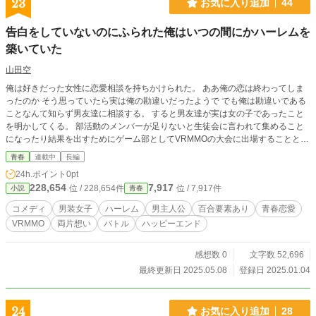
23
お気に入り追加
44
告白をしていないのにふられた俺はいつの間にかハーレムを
築いていた
山田空
俺は好きだった女性に恋愛相談を持ちかけられた。 ああ俺の恋は終わってしま
ったのか そう思っていたら実は俺の勘違いだったようで でも俺は勘違いである
ことなんて知らず男友達に相談する。 すると男友達が実は女の子であったこと
を明かしてくる。 部活動のメンバーが足りないと生徒会に言われて集めること
になったり結果を出すためにゲーム部としてVRMMOの大会に出場することとな
ったりと様々なことを乗り越えながらハーレムを築いていく。 この物語はゲー
青春
連載中
長編
ム部を舞台に俺たちがあがく青春ストーリー
24h.ポイント
0pt
228,654
7,917
位 / 228,654件
位 / 7,917件
小説
青春
コメディ
男装女子
ハーレム
男主人公
百合要素あり
青春恋愛
VRMMO
両片想い
バトル
ハッピーエンド
感想数 0
文字数 52,696
最終更新日 2025.05.08
登録日 2025.01.04
24
お気に入り追加
28