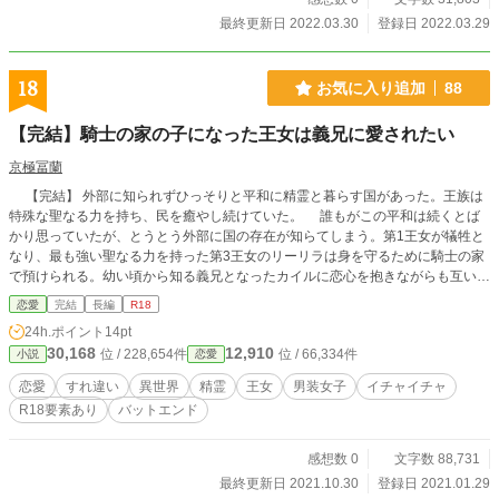
話（約３万字） ※表紙はかんたん表紙メーカーさま 【他サイ
最終更新日 2022.03.30
登録日 2022.03.29
トにも公開あり】
18
お気に入り追加
88
【完結】騎士の家の子になった王女は義兄に愛されたい
京極冨蘭
【完結】 外部に知られずひっそりと平和に精霊と暮らす国があった。王族は
特殊な聖なる力を持ち、民を癒やし続けていた。 誰もがこの平和は続くとば
かり思っていたが、とうとう外部に国の存在が知らてしまう。第1王女が犠牲と
なり、最も強い聖なる力を持った第3王女のリーリラは身を守るために騎士の家
で預けられる。幼い頃から知る義兄となったカイルに恋心を抱きながらも互いに
素直になれずにいたがあることをきっかけに両思いになる。しかし、リーリラは
恋愛
完結
長編
R18
国のため、愛するカイルを守るために別れを決心せねばならない… R18には＊
24h.ポイント
14pt
がつきます。(終章から) 第1章幕間に暴行シーンあります。こちらにも＊をつけ
30,168
12,910
位 / 228,654件
位 / 66,334件
小説
恋愛
ておきます。 苦手な方は控えてください。 後日談を何話が投稿し完結予定。 初
めて書いた小説の『おてんば王女の最後の冒険』の改稿版となります。
恋愛
すれ違い
異世界
精霊
王女
男装女子
イチャイチャ
R18要素あり
バットエンド
感想数 0
文字数 88,731
最終更新日 2021.10.30
登録日 2021.01.29