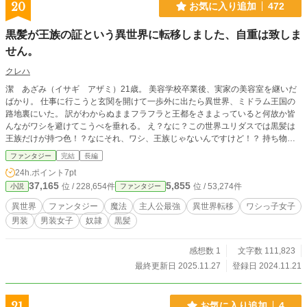
20
お気に入り追加
472
黒髪が王族の証という異世界に転移しました、自重は致しま
せん。
クレハ
潔 あざみ（イサギ アザミ）21歳。 美容学校卒業後、実家の美容室を継いだ
ばかり。 仕事に行こうと玄関を開けて一歩外に出たら異世界、ミドラム王国の
路地裏にいた。 訳がわからぬままフラフラと王都をさまよっていると何故か皆
んながワシを避けてこうべを垂れる。 え？なに？この世界ユリダスでは黒髪は
王族だけが持つ色！？なにそれ、ワシ、王族じゃないんですけど！？ 持ち物が
チートな物になっていたり趣味がチートなスキルに変換されていたり奴隷の男の
ファンタジー
完結
長編
子を助けたり冒険者になったり男装したり！忙しい毎日をおくっていますが、な
24h.ポイント
7pt
んとかこの世界で生き抜いてみせる！！ そんなワシっ子女子の男装物語、ここ
37,165
5,855
位 / 228,654件
位 / 53,274件
小説
ファンタジー
に開幕！
異世界
ファンタジー
魔法
主人公最強
異世界転移
ワシっ子女子
男装
男装女子
奴隷
黒髪
感想数 1
文字数 111,823
最終更新日 2025.11.27
登録日 2024.11.21
21
お気に入り追加
4