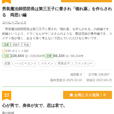
男装魔法師団団長は第三王子に脅され「惚れ薬」を作らされ
る 両思い編
コーヒーブレイク
「男装魔法師団団長は第三王子に脅され「惚れ薬」を作らされる」の続編です。
続編というより、ドラ〇もんやサ〇エさんのような、数話完結の番外編です。コ
メディ色が強く、あまり深く考えないで読んでいただけると幸いです。
恋愛
連載中
長編
24h.ポイント
0pt
228,654
66,334
位 / 228,654件
位 / 66,334件
小説
恋愛
恋愛
ハッピーエンド
イケメン
男装女子
ファンタジー
感想数 0
文字数 109,867
最終更新日 2025.10.10
登録日 2022.04.15
25
お気に入り追加
0
心が男で、身体が女で、恋は君で。
森の妖精