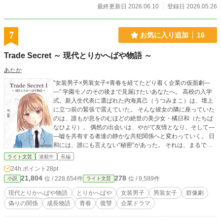
最終更新日 2026.06.10
登録日 2026.05.26
7
お気に入り追加
16
Trade Secret ～ 現代とりかへばや物語 ～
あたか
”女装男子×男装女子×青春を経てたどり着く企業の仮面劇―
―” 学園モノのその後まで見届けたいあなたへ。 高校の入学
式。新入生代表に選ばれた内海真己（うつみまこ）は、壇上
に立つ前の緊張で震えていた。 そんな彼女の隣に座っていた
のは、誰もが息をのむほどの絶世の美少女・橘日和（たちば
なひより）。 偶然の出会いは、やがて友情となり、そして―
―嘘を共有する者達の静かな共犯関係へと変わっていく。 日
和には、誰にも言えない“秘密”があった。 それは、まるで
『とりかへばや物語』のように、姉と性別を偽って生きると
ライト文芸
連載中
長編
いうことだった。 真己は、彼らと共に青春を歩み、その先―
24h.ポイント
28pt
―大人になってもなお、彼らの人生を静かに見届けていく。
21,804
278
位 / 228,654件
位 / 9,589件
小説
ライト文芸
彼らは、なぜ嘘を選んだのか。 嘘のまま、幸せになれるの
か。 これは、一人の少女が、運命すらすり替えて生きる姉弟
現代とりかへばや物語
とりかへばや
女装男子
男装女子
群像劇
を、傍らで静かに見届けていく物語。 ～ 毎週金曜日更新予定
偽りの関係
成長物語
青春
復讐
企業ドラマ
～