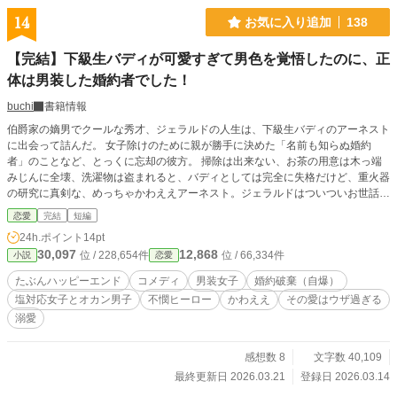
完結 リリーとアルフィーの結婚式前後のミニエピソードで
14
お気に入り追加
138
す。ちょっとだけよ♡みたいな感じ。 アルフィーの腹黒ぽ
さが見え隠れします・・・それも愛ですけどね♡ ▲▲▲ 【st
【完結】下級生バディが可愛すぎて男色を覚悟したのに、正
ory of duke and wife】 全54話 2023.6.24 sat 完結ﾃﾞｽ 何故
体は男装した婚約者でした！
かご要望の多かった侯爵後夫妻の恋愛物語。 15歳で既に最凶
少女だったオフィーリア＆ちょっとお人好しだった頃の第二
buchi
書籍情報
王子アンドリューのエピソードです。 ××××× 〜取扱説明事
項〜 誤字脱字変換ミスついでに脱線も天下御免デス！ そし
伯爵家の嫡男でクールな秀才、ジェラルドの人生は、下級生バディのアーネスト
てゴリゴリのご都合主義しかも不定期更新・・・(⁠≧⁠▽⁠≦⁠) 〜お
に出会って詰んだ。 女子除けのために親が勝手に決めた「名前も知らぬ婚約
礼〜 ブクマ、お気に入り登録、エール応援、感想などいつも
者」のことなど、とっくに忘却の彼方。 掃除は出来ない、お茶の用意は木っ端
ありがとうございます。 皆様の愛がモチベアップの燃料です
みじんに全壊、洗濯物は盗まれると、バディとしては完全に失格だけど、重火器
(⁠人⁠*⁠´⁠∀⁠｀⁠)⁠｡⁠*ﾟ⁠+ エブリスタ様、なろう様でも公開
の研究に真剣な、めっちゃかわええアーネスト。ジェラルドはついついお世話を
してしまう。 「自分は男色家か？」と悩むが、アーネストの正体は男装した
恋愛
完結
短編
「自分の婚約者」だった！ 「本能は仕事してた！」と歓喜したのも束の間、ジ
24h.ポイント
14pt
ェラルドは最大の失態に気づく。 アーネストが実は女子だったとわかった途
30,097
12,868
位 / 228,654件
位 / 66,334件
小説
恋愛
端、実母に「名前も知らん婚約者との縁を切ってくれ」と直談判してしまったの
だ。 アーネストって、俺の婚約者だったの？ 「俺のバカ！！」 自分の幸せを自
たぶんハッピーエンド
コメディ
男装女子
婚約破棄（自爆）
分でぶち壊し、さらには「大砲オタクの自分では申し訳ない」とアーネストには
塩対応女子とオカン男子
不憫ヒーロー
かわええ
その愛はウザ過ぎる
遠慮され――。不憫すぎる伯爵嫡男と、殺傷能力重視な男装女子の、すれ違いま
溺愛
くりな寄宿学校コメディ、開幕！ 全28話、約4万字でサクッと完結！ 勘違いと
自爆の果てに、不憫な嫡男がハッピーエンドを掴み取りそうなまでを一気にお楽
しみください！
感想数 8
文字数 40,109
最終更新日 2026.03.21
登録日 2026.03.14