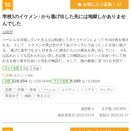
22
お気に入り追加
17
学校1のイケメン♀️から逃げ出した先には地獄しかありませ
んでした
山田空
ハーレムを目指していた主人公は転校してきたイケメンによってその計画を壊さ
れる。 そして、イケメンが実は女の子でありヤンデレであったことを知り逃げ
る。 逃げた途中でむかし付き合った彼女たちとの過去を思い出していく。 それ
は忘れたくても忘れられない悲しき記憶 この物語はヒロインと出会いそして別
れるを繰り返す出会いと別れの物語だ。 そして、旅の最後に見つける大切で当
たり前なものとは
ライト文芸
完結
長編
24h.ポイント
0pt
228,654
9,589
位 / 228,654件
位 / 9,589件
小説
ライト文芸
恋愛
学園
青春
ハーレム
コメディ
シリアス
ヤンデレ
男装女子
感動
男主人公
感想数 0
文字数 100,859
最終更新日 2025.03.05
登録日 2025.01.07