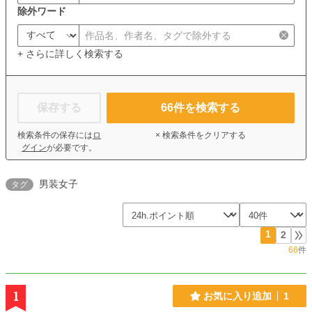
除外ワード
+ さらに詳しく検索する
保存する
66
件を検索する
検索条件の保存には
ロ
× 検索条件をクリアする
グイン
が必要です。
男装女子
タグ
1
2
66
件
1
お気に入り追加
1