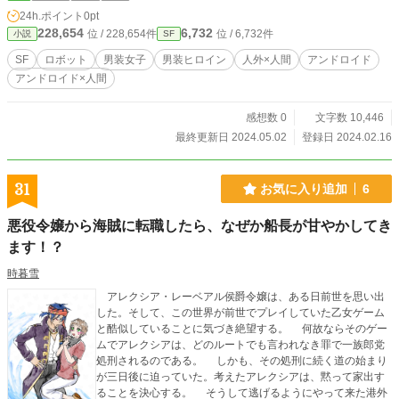
24h.ポイント
0pt
228,654
6,732
位 / 228,654件
位 / 6,732件
小説
SF
SF
ロボット
男装女子
男装ヒロイン
人外×人間
アンドロイド
アンドロイド×人間
感想数 0
文字数 10,446
最終更新日 2024.05.02
登録日 2024.02.16
31
お気に入り追加
6
悪役令嬢から海賊に転職したら、なぜか船長が甘やかしてき
ます！？
時暮雪
アレクシア・レーベアル侯爵令嬢は、ある日前世を思い出
した。そして、この世界が前世でプレイしていた乙女ゲーム
と酷似していることに気づき絶望する。 何故ならそのゲー
ムでアレクシアは、どのルートでも言われなき罪で一族郎党
処刑されるのである。 しかも、その処刑に続く道の始まり
が三日後に迫っていた。考えたアレクシアは、黙って家出す
ることを決心する。 そうして逃げるようにやって来た港外