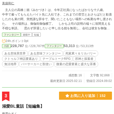
美袋和仁
主人公の高橋｜朏《みかづき》は、今年正社員になったばかりな十八歳。
中卒で雇ってもらえたバイト先に入社でき、これまでの苦労とおさらばだと歓喜
したのも束の間、突然謎な辞令で、聞いたこともない場所への転勤を申し渡され
た。 その場所は、御伽街御伽横丁。 しかも上司の説明の端々に垣間見える
不穏な単語。 思わず辞退したいと申し出る朏を無視し、会社は彼女を御伽横
丁直通のヘリコプターに押し込んだ。 問答無用の片道切符で送り込まれた朏
ファンタジー
連載中
短編
を迎えてくれたのは、真っ白の密室と謎な星。 《振ってください》 ｢はい？｣
24h.ポイント
0pt
わけが分からず、唖然とする彼女。 こうして、邪神とサイコロが支配する異
228,787
53,313
位 / 228,787件
位 / 53,313件
小説
ファンタジー
世界で、TRPGに翻弄される朏の生活が始まった。 ☆クトゥルフが好きなだけ
の作者が贈るTRPG物語です。残酷な描写や暴力的シーンもクトゥルフ基準であ
ある意味異世界
ある意味ファンタジー
死屍累々＆リカバリー
ります。 ☆ハウスルール＆独自設定てんこもりです。現実世界なので職業や
クトゥルフ神話要素あり
テーブルトークRPG
邪神と探索者
技能満載。書いてて楽しいです。 ☆一章分書き終えてから投稿します。読み
無法地帯
バーサーカーと獣使い
微量の恋愛要素と盛大な茶番
きり式なので、一旦完結表示しますが、書き終えるごとに続編投稿します。
気まぐれ執筆、気まぐれ投稿。読み手にストレスがかからないよう、ある程度キ
リの良いところまで書いてから投稿するので、章ごとに期間あきます。 ☆そ
感想数 16
文字数 92,668
れでも良いよと言う方にチラ見してもらえると喜ぶワニがいます。
最終更新日 2025.02.11
登録日 2024.09.02
3
お気に入り追加
152
溺愛BL童話【短編集】
藤雪たすく