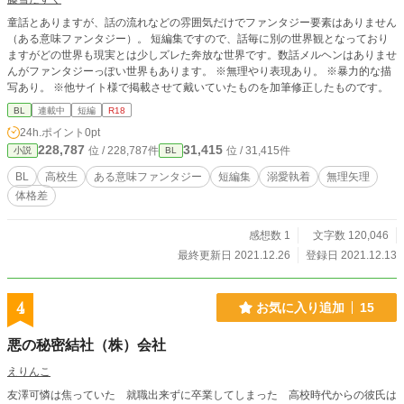
童話とありますが、話の流れなどの雰囲気だけでファンタジー要素はありません
（ある意味ファンタジー）。 短編集ですので、話毎に別の世界観となっており
ますがどの世界も現実とは少しズレた奔放な世界です。数話メルヘンはありませ
んがファンタジーっぽい世界もあります。 ※無理やり表現あり。 ※暴力的な描
写あり。 ※他サイト様で掲載させて戴いていたものを加筆修正したものです。
BL
連載中
短編
R18
24h.ポイント
0pt
228,787
31,415
位 / 228,787件
位 / 31,415件
小説
BL
BL
高校生
ある意味ファンタジー
短編集
溺愛執着
無理矢理
体格差
感想数 1
文字数 120,046
最終更新日 2021.12.26
登録日 2021.12.13
4
お気に入り追加
15
悪の秘密結社（株）会社
えりんこ
友澤可憐は焦っていた 就職出来ずに卒業してしまった 高校時代からの彼氏は