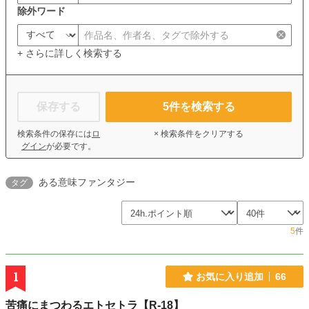
除外ワード
+ さらに詳しく検索する
保存する
5
件を検索する
検索条件の保存には
ロ
× 検索条件をクリアする
グイン
が必要です。
ある意味ファンタジー
タグ
5
件
1
お気に入り追加
66
苦痛にまつわるエトセトラ【R-18】