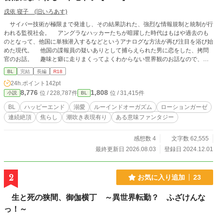
戌依 寝子 (旧いろあす)
サイバー技術が極限まで発達し、その結果訪れた、強烈な情報規制と統制が行
われる監視社会。 アングラなハッカーたちが暗躍した時代はもはや過去のも
のとなって、他国に単独潜入するなどというアナログな方法が再び注目を浴び始
めた現代。 他国の諜報員の疑いありとして捕らえられた男に恋をした、拷問
官のお話。 趣味と癖に走りまくってよくわからない世界観のお話なので、細
かいことは気にせずなんとなぁく読んでいただければと思います。 特定の国
BL
完結
長編
R18
を連想させるような描写についてはフィクションなので見逃してくださいね。
24h.ポイント
142pt
別で連載中の短編集に投稿したものを長編として再度連載する作品です。短編
8,776
1,808
位 / 228,787件
位 / 31,415件
小説
BL
として急ぎ足で完結まで走った部分が改筆される可能性があります。 完結後に
短編集では載せれなかったおまけが少しだけあるよ。 再連載ということで、1日
BL
ハッピーエンド
溺愛
ルーインドオーガズム
ローションガーゼ
2話更新でサクサク進めます。 ノスタルジックな拷問シーン(血は出ない)と痛
連続絶頂
焦らし
潮吹き表現有り
ある意味ファンタジー
みに対する描写があるので、痛いのが苦手な方はご注意ください。 最高のハ
ッピーエンドは保証しますが、道中少々ジメッとします。ご了承を。
感想数 4
文字数 62,555
最終更新日 2026.08.03
登録日 2024.12.01
2
お気に入り追加
23
生と死の狭間、御伽横丁 ～異世界転勤？ ふざけんな
っ！～