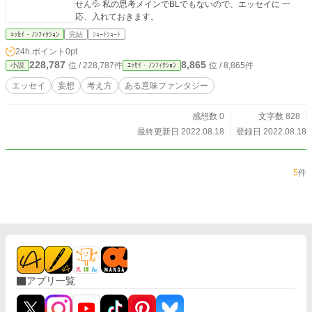
せん💦 私の思考メインでBLでもないので、エッセイに 一
応、入れておきます。
ｴｯｾｲ・ﾉﾝﾌｨｸｼｮﾝ
完結
ｼｮｰﾄｼｮｰﾄ
24h.ポイント
0pt
228,787
8,865
位 / 228,787件
位 / 8,865件
小説
ｴｯｾｲ・ﾉﾝﾌｨｸｼｮﾝ
エッセイ
妄想
考え方
ある意味ファンタジー
感想数 0
文字数 828
最終更新日 2022.08.18
登録日 2022.08.18
5
件
アプリ一覧