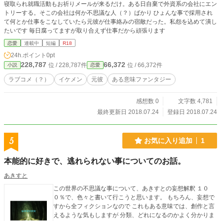
寝取られ就職活動もお祈りメールが来るだけ。ある日自棄で外資系の会社にエン
トリーする。そこの会社は何か不思議な人（？）ばかり ひょんな事で採用され
て何とか仕事をこなしていたら元彼が仕事絡みの宿敵だった。私怨を込めて潰し
たいです 毎日腐ってますが取り合えず仕事だから頑張ります
恋愛
連載中
短編
R18
24h.ポイント
0pt
228,787
66,372
位 / 228,787件
位 / 66,372件
小説
恋愛
ラブコメ（？）
イケメン
元彼
ある意味ファンタジー
感想数 0
文字数 4,781
最終更新日 2018.07.24
登録日 2018.07.24
5
お気に入り追加
1
本能的に好きで、逃れられない事についてのお話。
あきすと
この世界の不思議な事について、あきすとの妄想解釈 １０
０％で、色々と書いて行こうと思います。 もちろん、妄想で
すから全フィクションなので これもある意味では、創作と言
えるような気もしますが 分類、どれになるのかよく分かりま