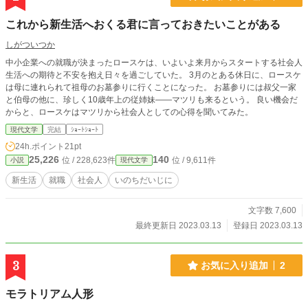
これから新生活へおくる君に言っておきたいことがある
しがついつか
中小企業への就職が決まったロースケは、いよいよ来月からスタートする社会人
生活への期待と不安を抱え日々を過ごしていた。 3月のとある休日に、ロースケ
は母に連れられて祖母のお墓参りに行くことになった。 お墓参りには叔父一家
と伯母の他に、珍しく10歳年上の従姉妹――マツリも来るという。 良い機会だ
からと、ロースケはマツリから社会人としての心得を聞いてみた。
現代文学
完結
ｼｮｰﾄｼｮｰﾄ
24h.ポイント
21pt
25,226
140
位 / 228,623件
位 / 9,611件
小説
現代文学
新生活
就職
社会人
いのちだいじに
文字数 7,600
最終更新日 2023.03.13
登録日 2023.03.13
3
お気に入り追加
2
モラトリアム人形