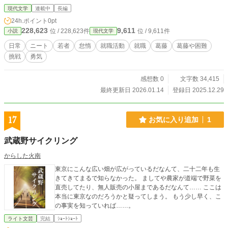
できません。その場合は都度ご報告するつもりではありますが、あらかじめご了
現代文学
連載中
長編
承ください。
24h.ポイント
0pt
228,623
9,611
位 / 228,623件
位 / 9,611件
小説
現代文学
日常
ニート
若者
怠惰
就職活動
就職
葛藤
葛藤や困難
挑戦
勇気
感想数 0
文字数 34,415
最終更新日 2026.01.14
登録日 2025.12.29
17
お気に入り追加
1
武蔵野サイクリング
からした火南
東京にこんな広い畑が広がっているだなんて、二十二年も生
きてきてまるで知らなかった。 ましてや農家が道端で野菜を
直売してたり、無人販売の小屋まであるだなんて…… ここは
本当に東京なのだろうかと疑ってしまう。 もう少し早く、こ
の事実を知っていれば……。
ライト文芸
完結
ｼｮｰﾄｼｮｰﾄ