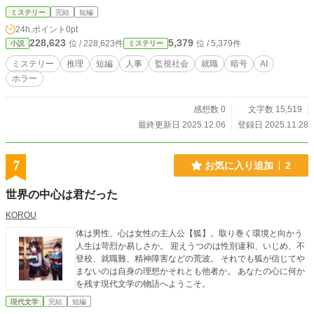
ミステリー
完結
短編
24h.ポイント
0pt
228,623
5,379
位 / 228,623件
位 / 5,379件
小説
ミステリー
ミステリー
推理
短編
人事
監視社会
就職
暗号
AI
ホラー
感想数 0
文字数 15,519
最終更新日 2025.12.06
登録日 2025.11.28
7
お気に入り追加
2
世界の中心は君だった
KOROU
体は男性、心は女性の主人公【狐】。取り巻く環境と向かう
人生は苛烈か易しさか。 迎えうつのは性別違和、いじめ、不
登校、就職難、精神障害などの荒波。 それでも狐が信じてや
まないのは自身の理想かそれとも他者か。 あなたの心に何か
を残す現代文学の物語へようこそ。
現代文学
完結
短編