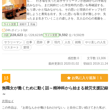
る… 行き場を失った若手サラリーマンが恩師からの手紙を
読みながら、まだ純粋だった学生時代の思いを再確認する。
もう遅いかと悩みながらも、その思いと現状のギャップを打
開しようと勇気を出す。失った思いを取り戻す難しさや、失
ったまま生きていくことの虚しさを、主人公の心の葛藤を軸
に描いていく作品。
ライト文芸
連載中
長編
24h.ポイント
0pt
228,623
9,592
位 / 228,623件
位 / 9,592件
小説
ライト文芸
サラリーマン
仕事
恩師
夢
現代
人生
就職
やり直しの人生
リスタート
愛情
感想数 0
文字数 13,306
最終更新日 2020.01.02
登録日 2019.11.24
15
お気に入り追加
1
無職女が働くために動く話～精神科から始まる就労支援記録
～
片羽セイ
この作品は、『お前なんかが働けるわけがない』と自分に言い続けてきた私が、