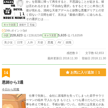
か』を部屋に帰って再生すると、不思議なことが起きる。彼
は言われるがまま『不自由な選択』をするとそこに本当に天
使が現れる。清純な天使アデールと妖艶な悪魔デリアとの甘
く切ない７日間を経て、京次は『最後の選択』に迫られる。
その選択とは……
キャラ文芸
連載中
長編
24h.ポイント
0pt
228,623
5,635
位 / 228,623件
位 / 5,635件
小説
キャラ文芸
美少女
日常
人外
天使
悪魔
AV
就職
感想数 0
文字数 62,653
最終更新日 2018.11.30
登録日 2018.11.30
14
お気に入り追加
1
恩師から3通
今日から閻魔
仕事で失敗し、会社に居場所を失ってしまった若手サラリ
ーマンの稲木 守人(いなき もりと)。いつも通りだらだらと仕
事を終えて帰ると、手紙が届いていた。住所には見覚えがあ