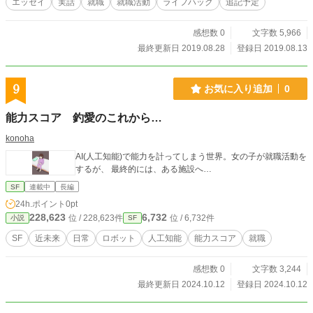
エッセイ
実話
就職
就職活動
ライフハック
追記予定
感想数 0
文字数 5,966
最終更新日 2019.08.28
登録日 2019.08.13
9
お気に入り追加
0
能力スコア 釣愛のこれから…
konoha
AI(人工知能)で能力を計ってしまう世界。女の子が就職活動を
するが、 最終的には、ある施設へ…
SF
連載中
長編
24h.ポイント
0pt
228,623
6,732
位 / 228,623件
位 / 6,732件
小説
SF
SF
近未来
日常
ロボット
人工知能
能力スコア
就職
感想数 0
文字数 3,244
最終更新日 2024.10.12
登録日 2024.10.12