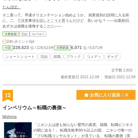
たんぽぽ。
そこ座って。早速オリエンテーション始めようか。 就業規則の説明に入る前
に、二、三注意事項を話しとこうと思うんだけど、良いかな？ ――出勤初日、
あずさは就職を後悔することに――
大衆娯楽
完結
ｼｮｰﾄｼｮｰﾄ
24h.ポイント
0pt
228,623
6,071
位 / 228,623件
位 / 6,071件
小説
大衆娯楽
ショートショート
完結
就職
ブラック
コメディ
ギャグ
文字数 2,602
最終更新日 2021.12.09
登録日 2021.12.09
12
お気に入り追加
0
インペリウム～転職の裏側～
Mishima
「ニホン人は誰も知らない驚愕の真実。就職、転職ビジネス
の闇に迫る！」 転職失敗率90％以上の国、 ニホンで唯一の
「プロ転職コンサルタント」が見ている、 転職の裏側（実