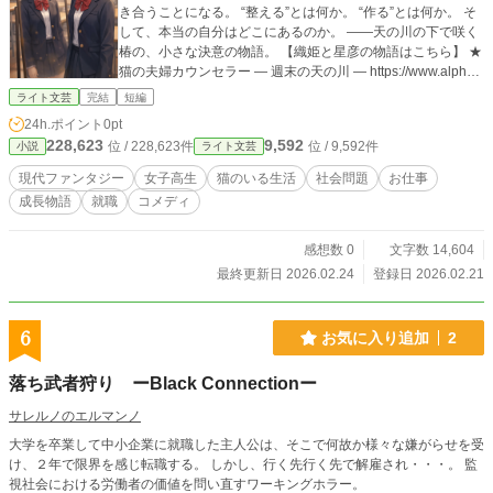
き合うことになる。 “整える”とは何か。 “作る”とは何か。 そ
して、本当の自分はどこにあるのか。 ――天の川の下で咲く
椿の、小さな決意の物語。 【織姫と星彦の物語はこちら】 ★
猫の夫婦カウンセラー ― 週末の天の川 ― https://www.alphap
olis.co.jp/novel/99661393/933001334 【関連作品】 ★猫の強
ライト文芸
完結
短編
請屋 https://www.alphapolis.co.jp/novel/99661393/34299012
24h.ポイント
0pt
3 ★猫の編集者 ― 創作はいつも波乱万丈 ― https://www.alph
228,623
9,592
位 / 228,623件
位 / 9,592件
小説
ライト文芸
apolis.co.jp/novel/99661393/494012312 ★猫の夫婦カウンセ
ラー ― 週末の天の川 ― https://www.alphapolis.co.jp/novel/99
現代ファンタジー
女子高生
猫のいる生活
社会問題
お仕事
661393/933001334 ★猫の研究者 ― 豊橋技科大立志編 ― htt
成長物語
就職
コメディ
ps://www.alphapolis.co.jp/novel/99661393/463008040 ★猫
のベビーシッター ― 涙と怒りの子育て慕情 ― https://www.al
phapolis.co.jp/novel/99661393/811024730
感想数 0
文字数 14,604
最終更新日 2026.02.24
登録日 2026.02.21
6
お気に入り追加
2
落ち武者狩り ーBlack Connectionー
サレルノのエルマンノ
大学を卒業して中小企業に就職した主人公は、そこで何故か様々な嫌がらせを受
け、２年で限界を感じ転職する。 しかし、行く先行く先で解雇され・・・。 監
視社会における労働者の価値を問い直すワーキングホラー。