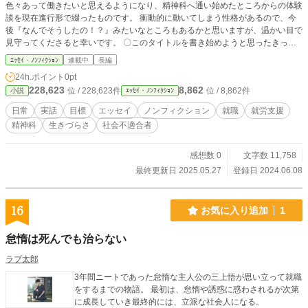
色々あって働きたいと思えるようになり、精神科へ通い始めたところからの体験
談を現在進行形で綴ったものです。 衝動的に動いてしまう性格があるので、今
後『なんでそうしたの！？』みたいなところもあるかと思いますが、温かい目で
見守ってくださると幸いです。 〇このタイトルを書き始めようと思ったきっか
け ・自分の体験談が、これから精神科や就労について考える人の役に立つかも
ｴｯｾｲ・ﾉﾝﾌｨｸｼｮﾝ
連載中
長編
しれないと思ったこと。 ・現状を客観的に見るきっかけが欲しいという気持ち
24h.ポイント
0pt
から、書き始めました。 現在進行形で書くので更新は遅くなるかと思います。
228,623
8,862
位 / 228,623件
位 / 8,862件
小説
ｴｯｾｲ・ﾉﾝﾌｨｸｼｮﾝ
その間、皆さんの現状や生きるための知恵、みたいなものをコメントに書いてく
ださると嬉しいです。 コメントは随時読みますし、返信出来たらさせてもらい
日常
実話
目標
エッセイ
ノンフィクション
就職
就労支援
ます。 〇このタイトルを読むにあたってお願いがあります。 『〇〇すべき』や
精神科
生きづらさ
社会不適合者
『✕✕は非常識』など、価値観を押し付けるようなコメントは控えていただきた
いのです（誹謗中傷はもちろんですが）。 自分でも、イレギュラーな環境で過
ごさせてもらっていることは分かっていますが、これはお互いに了承を得たうえ
感想数 0
文字数 11,758
で成り立っていますので、ご理解ください （詳しくは本文で書きます）。 むし
最終更新日 2025.05.27
登録日 2024.06.08
ろイレギュラーだからこそ。今できることを精一杯やって自立を目指し、お世話
になっている人たちを安心させたいという気持ちがあります。 私自身、できな
いことがたくさんあります。 それでいて、すぐに他人の言動に左右されるし、
16
お気に入り追加
1
たくさん劣等感とか『自分駄目だな』とか思ってきました。 きっと、私自身が
一番自分を見下しています。無価値だと感じています。 それでもなんとか生き
怠惰は死んでも治らない
ようとする私を文章に残すことで、今自分に価値が無いと思っている誰かが、少
しでも『あぁ、こんな人間も生息しているんだな』とホッとしてもらえたら嬉し
ラプ太郎
いです。 ……なんて殊勝なことを言うつもりはありませんが、気楽に読んでく
3年間ニートであった怠惰な主人公の三上悟が思い立って就職
ださい。 堅苦しいのは苦手なのでございマツボックリ←。 ※1他所様へご迷惑
をするまでの物語。 最初は、怠惰や誘惑に惑わされるが次第
が掛かることを避けるため、施設名や氏名は伏せさせていただきます。 ※2状況
に成長していき最終的には、立派な社会人になる。
の進行具合によっては更新が遅い、もしくは更新の打ち切りとなる可能性が否定