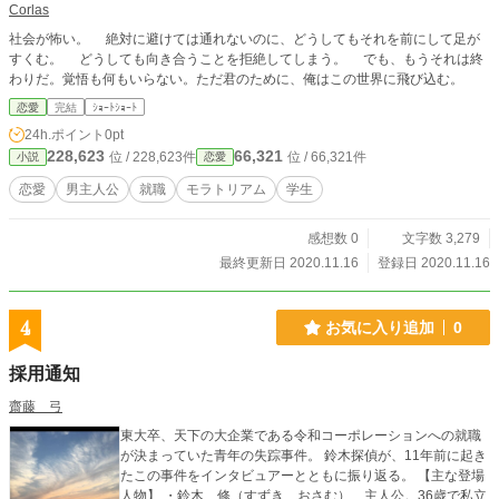
Corlas
社会が怖い。 絶対に避けては通れないのに、どうしてもそれを前にして足が
すくむ。 どうしても向き合うことを拒絶してしまう。 でも、もうそれは終
わりだ。覚悟も何もいらない。ただ君のために、俺はこの世界に飛び込む。
恋愛
完結
ｼｮｰﾄｼｮｰﾄ
24h.ポイント
0pt
228,623
66,321
位 / 228,623件
位 / 66,321件
小説
恋愛
恋愛
男主人公
就職
モラトリアム
学生
感想数 0
文字数 3,279
最終更新日 2020.11.16
登録日 2020.11.16
4
お気に入り追加
0
採用通知
齋藤 弓
東大卒、天下の大企業である令和コーポレーションへの就職
が決まっていた青年の失踪事件。 鈴木探偵が、11年前に起き
たこの事件をインタビュアーとともに振り返る。 【主な登場
人物】 ・鈴木 修（すずき おさむ）…主人公。36歳で私立