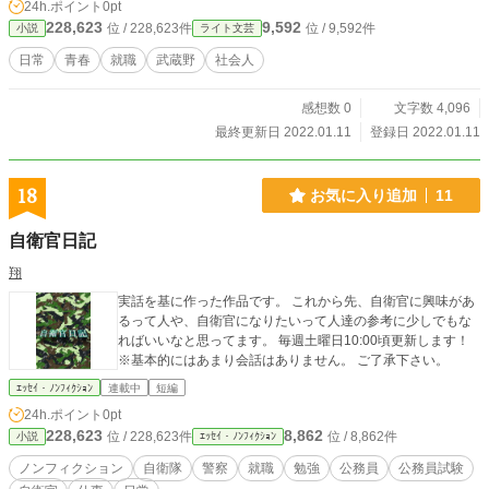
24h.ポイント
0pt
228,623
9,592
位 / 228,623件
位 / 9,592件
小説
ライト文芸
日常
青春
就職
武蔵野
社会人
感想数 0
文字数 4,096
最終更新日 2022.01.11
登録日 2022.01.11
18
お気に入り追加
11
自衛官日記
翔
実話を基に作った作品です。 これから先、自衛官に興味があ
るって人や、自衛官になりたいって人達の参考に少しでもな
ればいいなと思ってます。 毎週土曜日10:00頃更新します！
※基本的にはあまり会話はありません。 ご了承下さい。
ｴｯｾｲ・ﾉﾝﾌｨｸｼｮﾝ
連載中
短編
24h.ポイント
0pt
228,623
8,862
位 / 228,623件
位 / 8,862件
小説
ｴｯｾｲ・ﾉﾝﾌｨｸｼｮﾝ
ノンフィクション
自衛隊
警察
就職
勉強
公務員
公務員試験