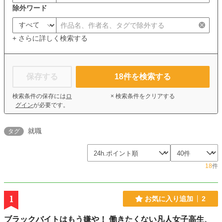
除外ワード
+ さらに詳しく検索する
保存する
18
件を検索する
検索条件の保存には
ロ
× 検索条件をクリアする
グイン
が必要です。
就職
タグ
18
件
1
お気に入り追加
2
ブラックバイトはもう嫌や！ 働きたくない凡人女子高生、