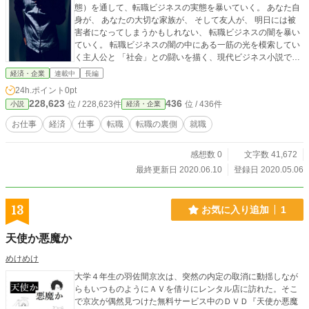
態）を通して、転職ビジネスの実態を暴いていく。 あなた自
身が、 あなたの大切な家族が、 そして友人が、 明日には被
害者になってしまうかもしれない、 転職ビジネスの闇を暴い
ていく。 転職ビジネスの闇の中にある一筋の光を模索してい
く主人公と 「社会」との闘いを描く、現代ビジネス小説で
す。
経済・企業
連載中
長編
24h.ポイント
0pt
228,623
436
位 / 228,623件
位 / 436件
小説
経済・企業
お仕事
経済
仕事
転職
転職の裏側
就職
感想数 0
文字数 41,672
最終更新日 2020.06.10
登録日 2020.05.06
13
お気に入り追加
1
天使か悪魔か
めけめけ
大学４年生の羽佐間京次は、突然の内定の取消に動揺しなが
らもいつものようにＡＶを借りにレンタル店に訪れた。そこ
で京次が偶然見つけた無料サービス中のＤＶＤ『天使か悪魔