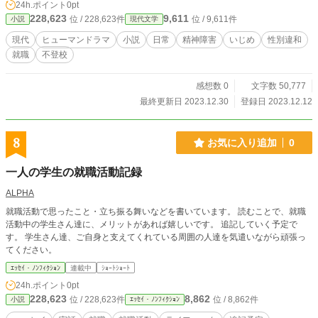
24h.ポイント
0pt
228,623
9,611
位 / 228,623件
位 / 9,611件
小説
現代文学
現代
ヒューマンドラマ
小説
日常
精神障害
いじめ
性別違和
就職
不登校
感想数 0
文字数 50,777
最終更新日 2023.12.30
登録日 2023.12.12
8
お気に入り追加
0
一人の学生の就職活動記録
ALPHA
就職活動で思ったこと・立ち振る舞いなどを書いています。 読むことで、就職
活動中の学生さん達に、メリットがあれば嬉しいです。 追記していく予定で
す。 学生さん達、ご自身と支えてくれている周囲の人達を気遣いながら頑張っ
てください。
ｴｯｾｲ・ﾉﾝﾌｨｸｼｮﾝ
連載中
ｼｮｰﾄｼｮｰﾄ
24h.ポイント
0pt
228,623
8,862
位 / 228,623件
位 / 8,862件
小説
ｴｯｾｲ・ﾉﾝﾌｨｸｼｮﾝ