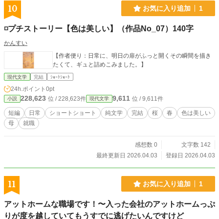
10
お気に入り追加
1
◽️プチストーリー【色は美しい】（作品No_07）140字
かんすい
【作者便り：日常に、明日の扉がふっと開くその瞬間を描き
たくて、ギュと詰めこみました。】
現代文学
完結
ｼｮｰﾄｼｮｰﾄ
24h.ポイント
0pt
228,623
9,611
位 / 228,623件
位 / 9,611件
小説
現代文学
短編
日常
ショートショート
純文学
完結
桜
春
色は美しい
母
就職
感想数 0
文字数 142
最終更新日 2026.04.03
登録日 2026.04.03
11
お気に入り追加
1
アットホームな職場です！〜入った会社のアットホームっぷ
りが度を越していてもうすでに逃げたいんですけど