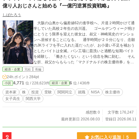
億り人おじさんと始める『一億円逆算投資戦略』
しばたろう
大阪の山奥から偏差値62の進学校へ、片道２時間かけて通
学していた高校２年生の吉川遥。 ゴールデンウィーク明け
にとうとう限界を迎えた彼女は、叔父・神崎篤史のマンショ
ンへ居候することになる。 通学時間が２０分になり、念願
のJKライフを手に入れた遥だったが、お小遣い不足を補おう
としたバイトは全滅。パン工場に皿洗いと過酷な短期バイト
を経験し、「働きたくない」という信念を胸に刻む。 そん
な折、叔父からもらった「マクドナルドの株主優待券」をき
っかけに、株や資本主義の仕組みを知ることに。 「資本家と
経済・企業
完結
長編
労働者」「金のなる木」 ――叔父の言葉は、なんとなく生
24h.ポイント
284pt
きていくつもりだった女子高生の価値観をひっくり返す。
4,771
6
位 / 228,623件
位 / 436件
小説
経済・企業
「お前は、資本家になったらええんや」 叔父の一言が、遥
の人生を大回転させる――。 関関同立を目指し、猛勉強を
資本家
株
投資
受験
関関同立
就職
NISA
株主優待
始めた女子高生の、お金と未来をつかむための青春物語。
女子高生
関西大学
感想数 0
文字数 176,247
最終更新日 2026.08.03
登録日 2026.06.11
2
お気に入り追加
5