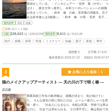
探偵をしている。 ・インタビュアー ・安井 翼（やすい つ
ばさ）…東京大学へ進学し、令和コーポレーションへの就職
が決まっていた。 ・鈴木 修 の妹…安井翼の同級生。兄で
ある鈴木修とは3歳違い。 ・鈴木 修 の母 ・安井 良子
（やすい りょうこ）…安井翼の母。 ・神崎 正輝（かんざ
現代文学
完結
短編
き まさき）…安井翼の父。安井良子の元夫。 ・水野 たま
24h.ポイント
0pt
き（みずの たまき）…神崎正輝の再婚相手。再婚後、子ど
228,623
9,611
位 / 228,623件
位 / 9,611件
小説
現代文学
もを二人もうける。 ・駄菓子屋の店主
現代
就職
採用
常識
ミステリー
短編
親子
家族
事件
感想数 0
文字数 27,424
最終更新日 2026.07.23
登録日 2026.07.07
5
お気に入り追加
1
猫のメイクアップアーティスト ― 天の川の下で咲く椿 ―
冴月練
商業高校三年生の根岸椿は、就職が決まり、気が抜けてい
た。 そんな彼女の前に現れたのは、ムームー姿のしゃべる虎
猫・虎々。 「社会人になるなら、化粧は常識」 学校では禁止
なのに、 社会では求められる。 その理不尽に、椿は初めて向