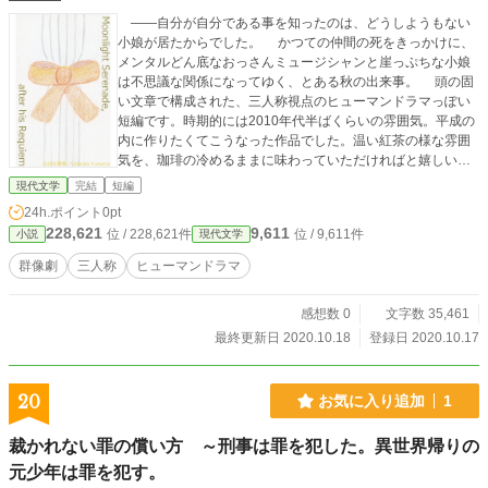
――自分が自分である事を知ったのは、どうしようもない
小娘が居たからでした。 かつての仲間の死をきっかけに、
メンタルどん底なおっさんミュージシャンと崖っぷちな小娘
は不思議な関係になってゆく、とある秋の出来事。 頭の固
い文章で構成された、三人称視点のヒューマンドラマっぽい
短編です。時期的には2010年代半ばくらいの雰囲気。平成の
内に作りたくてこうなった作品でした。温い紅茶の様な雰囲
気を、珈琲の冷めるままに味わっていただければと嬉しいで
す。なお、サブタイトルに力を入れすぎた結果、ちょっとペ
現代文学
完結
短編
ージ数が多いですが、そのタイトルも含めて楽しんでいただ
24h.ポイント
0pt
ければと思います。 （平成三十一年春執筆）
228,621
9,611
位 / 228,621件
位 / 9,611件
小説
現代文学
群像劇
三人称
ヒューマンドラマ
感想数 0
文字数 35,461
最終更新日 2020.10.18
登録日 2020.10.17
20
お気に入り追加
1
裁かれない罪の償い方 ～刑事は罪を犯した。異世界帰りの
元少年は罪を犯す。