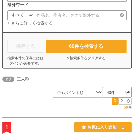
除外ワード
+ さらに詳しく検索する
保存する
69
件を検索する
検索条件の保存には
ロ
× 検索条件をクリアする
グイン
が必要です。
三人称
タグ
1
2
69
件
1
お気に入り追加
1