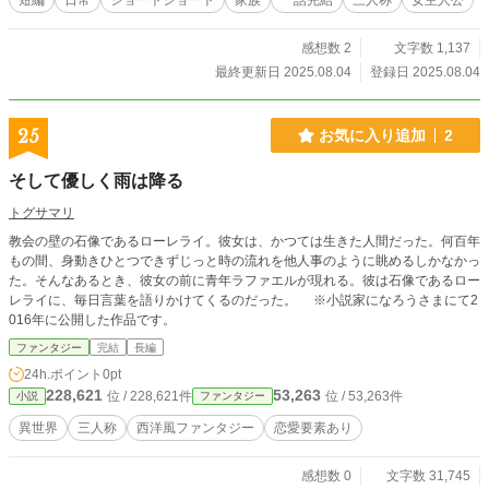
短編
日常
ショートショート
家族
一話完結
三人称
女主人公
感想数 2
文字数 1,137
最終更新日 2025.08.04
登録日 2025.08.04
25
お気に入り追加
2
そして優しく雨は降る
トグサマリ
教会の壁の石像であるローレライ。彼女は、かつては生きた人間だった。何百年
もの間、身動きひとつできずじっと時の流れを他人事のように眺めるしかなかっ
た。そんなあるとき、彼女の前に青年ラファエルが現れる。彼は石像であるロー
レライに、毎日言葉を語りかけてくるのだった。 ※小説家になろうさまにて2
016年に公開した作品です。
ファンタジー
完結
長編
24h.ポイント
0pt
228,621
53,263
位 / 228,621件
位 / 53,263件
小説
ファンタジー
異世界
三人称
西洋風ファンタジー
恋愛要素あり
感想数 0
文字数 31,745