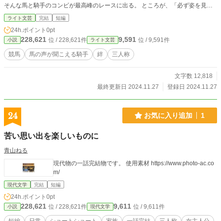
そんな馬と騎手のコンビが最高峰のレースに出る。 ところが、「必ず姿を見せ
る」と言っていたオーナーは姿を現さなかった。 騎手は「今日はボロ負けだ
ライト文芸
完結
短編
な」と思っていたが、馬はこれまでとは違う様子を見せる。 ゴールまでラスト5
24h.ポイント
0pt
00m。そこで見えた景色が彼らの運命を決める。 ＊ カクヨムと小説家になろ
228,621
9,591
位 / 228,621件
位 / 9,591件
小説
ライト文芸
うにも投稿しています。
競馬
馬の声が聞こえる騎手
絆
三人称
文字数 12,818
最終更新日 2024.11.27
登録日 2024.11.27
24
お気に入り追加
1
苦い思い出を楽しいものに
青山ねる
現代物の一話完結物です。 使用素材 https://www.photo-ac.co
m/
現代文学
完結
短編
24h.ポイント
0pt
228,621
9,611
位 / 228,621件
位 / 9,611件
小説
現代文学