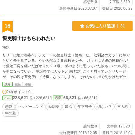
感想数 0
文字数 8,319
最終更新日 2026.07.07
登録日 2026.06.29
16
お気に入り追加
31
警吏騎士はもらわれたい
海水
リリーは地方都市ベルデガートの警吏騎士（警察）だ。 幼馴染のガットに嫁ぐ
という夢を見ている、やや天然な２５歳独身女子。 ガットは父親の怪我がもと
で鍛冶工房を継いだばかりの２０歳。 弟のように思っていた彼も、いつの間に
か男になっていた。 生誕祭ではガットと遊びに行こうと思っていたリリーだ
が、その晩は警吏所にて待機になってしまう。 それなのに街で見かけたガット
は女の子と親しげに会話をしていた。 ２５歳警吏騎士リリーと２０歳鍛冶屋男
恋愛
完結
長編
子ガットの、物語。 小説家になろうでも掲載しています。
24h.ポイント
0pt
228,621
66,321
位 / 228,621件
位 / 66,321件
小説
恋愛
恋愛
ハッピーエンド
幼馴染
鍛冶
年下男子
切ない？
三人称
年の差
感想数 0
文字数 12,820
最終更新日 2018.12.05
登録日 2018.12.04