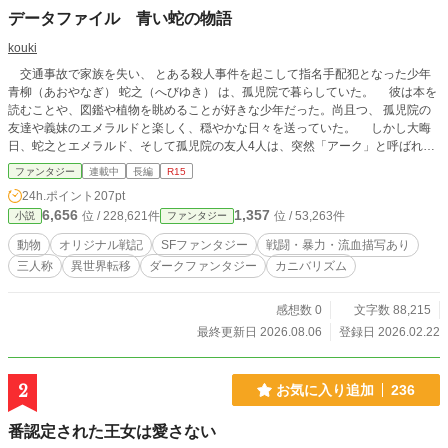
データファイル 青い蛇の物語
kouki
交通事故で家族を失い、 とある殺人事件を起こして指名手配犯となった少年
青柳（あおやなぎ） 蛇之（へびゆき） は、孤児院で暮らしていた。 彼は本を
読むことや、図鑑や植物を眺めることが好きな少年だった。尚且つ、 孤児院の
友達や義妹のエメラルドと楽しく、穏やかな日々を送っていた。 しかし大晦
日、蛇之とエメラルド、そして孤児院の友人4人は、突然「アーク」と呼ばれる
謎の研究所へ連れて行かれる。そこで「エメラルド」以外は人体実験の被験者に
ファンタジー
連載中
長編
R15
されてしまう。 さらに研究員たちは、蛇之の名前を「青龍」へと改名した。
24h.ポイント
207pt
実験の末、彼らはそれぞれ特殊な“異能”を手に入れる。力を得た青龍たちは研
6,656
1,357
位 / 228,621件
位 / 53,263件
小説
ファンタジー
究所内で暴走し、多くの死傷者を出した。 その後、仲間のひとり「麒麟」が
持つ異能の力によって、彼らは異世界へと転移。その世界に小さな村を作り、平
動物
オリジナル戦記
SFファンタジー
戦闘・暴力・流血描写あり
和に暮らそうとしたが…… その願いは叶わず、王国・冒険者・強大な敵たち
三人称
異世界転移
ダークファンタジー
カニバリズム
との戦いに巻き込まれる。
感想数 0
文字数 88,215
最終更新日 2026.08.06
登録日 2026.02.22
2
お気に入り追加
236
番認定された王女は愛さない