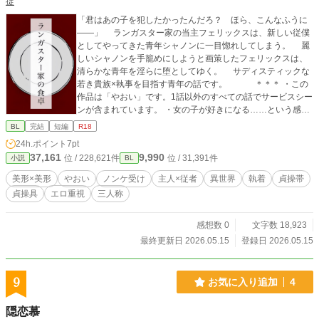
掟
「君はあの子を犯したかったんだろ？ ほら、こんなふうに
——」 ランガスター家の当主フェリックスは、新しい従僕
としてやってきた青年シャノンに一目惚れしてしまう。 麗
しいシャノンを手籠めにしようと画策したフェリックスは、
清らかな青年を淫らに堕としてゆく。 サディスティックな
若き貴族×執事を目指す青年の話です。 ＊＊＊ ・この
作品は「やおい」です。1話以外のすべての話でサービスシー
ンが含まれています。 ・女の子が好きになる……という感じ
の描写も少しだけあります。結ばれることもありませんし、
BL
完結
短編
R18
女の子との性描写もありませんが、苦手な方は注意してくだ
24h.ポイント
7pt
さい
37,161
9,990
位 / 228,621件
位 / 31,391件
小説
BL
美形×美形
やおい
ノンケ受け
主人×従者
異世界
執着
貞操帯
貞操具
エロ重視
三人称
感想数 0
文字数 18,923
最終更新日 2026.05.15
登録日 2026.05.15
9
お気に入り追加
4
隠恋慕