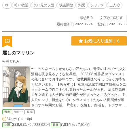
BL
暗い欲望
良い兄の仮面
快楽調教
溺愛
シリアス
三人称
感想数 0
文字数 103,181
最終更新日 2022.06.24
登録日 2021.05.06
13
お気に入り追加
6
麗しのマリリン
松浦どれみ
〜ニックネームしか知らない私たちの、青春のすべて〜 少女
漫画を覗き見るような世界観。 2023.08 他作品やコンテスト
の兼ね合いでお休み中です。 連載再開まで今しばらくお待ち
くださいませ。 【あらすじ】 私立清流館学園は学校生活をニ
ックネームで過ごす少し変わったルールがある。 清流館高校
１年２組では入学後の自己紹介が始まったところだった。 主
人公のマリ、新堂を中心にクラスメイトたちの人間関係が動
き出す１年間のお話。 片恋も、友情も、部活も、トラウマ
も、コンプレックスも、ぜんぶぜんぶ青春だ。 主要メンバー
青春
連載中
長編
全員恋愛中！ 甘くて酸っぱくてじれったい、そんな学園青春
24h.ポイント
0pt
ストーリーです。 感想やお気に入り登録してくれると感激で
228,621
7,914
位 / 228,621件
位 / 7,914件
小説
青春
す！ よろしくお願いします！