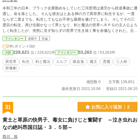
詩方夢那
令和三年の日本、ブラック企業勤めをしていた三河恵理は過労から鉄道事故に遭
遇し、命を落とした。 そんな彼女はとある神の力で異世界に転生するが、一度
ならず二度までも、転生してもなお不幸な最期を遂げてしまう。 そしてその三
度目の転生、再び念願かなって男となり、剣と魔法の世界へＲＰＧの主人公よろ
しく転生したが、突然に見ず知らずの世界で生き抜く事を余儀なくされた。元社
畜の根性で異世界を生き抜こうとするが、転生早々次々と不運に見舞われ、助け
ファンタジー
連載中
長編
られるまま人ならざる仲間達と魔王を討ち取る旅に出る事になる。ほんのりスチ
24h.ポイント
0pt
ームパンクで危険な魔獣が跋扈する世界、破天荒過ぎる魔獣退治ギルドに入った
228,621
53,263
位 / 228,621件
位 / 53,263件
小説
ファンタジー
元人間の運命は……？ ☆ストック分は全部公開しましたので、完成した部分よ
り順次不定期に更新いたします。追って微修正等の手入れもしてまいります、ま
異世界
転生
剣と魔法
エルフ
吸血鬼
魔王
悪魔
三人称
たよろしくお願いします。
群像劇
感想数 0
文字数 139,851
最終更新日 2021.10.06
登録日 2021.08.20
31
お気に入り追加
2
黄土と草原の快男子、毒女に負けじと奮闘す ～泣き虫れお
なの絶叫昂国日誌・３．５部～
西川 旭