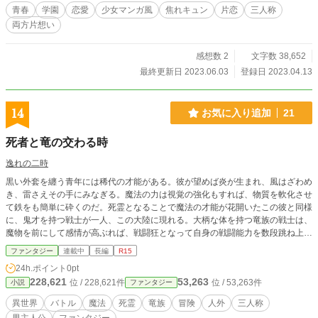
青春
学園
恋愛
少女マンガ風
焦れキュン
片恋
三人称
両方片想い
感想数 2
文字数 38,652
最終更新日 2023.06.03
登録日 2023.04.13
14
お気に入り追加
21
死者と竜の交わる時
逸れの二時
黒い外套を纏う青年には稀代の才能がある。彼が望めば炎が生まれ、風はざわめ
き、雷さえその手にみなぎる。魔法の力は視覚の強化もすれば、物質を軟化させ
て鉄をも簡単に砕くのだ。死霊となることで魔法の才能が花開いたこの彼と同様
に、鬼才を持つ戦士が一人、この大陸に現れる。大柄な体を持つ竜族の戦士は、
魔物を前にして感情が高ぶれば、戦闘狂となって自身の戦闘能力を数段跳ね上げ
る。血を浴びて赤く輝く彼の瞳を見たものは、何人たりとも生き残ることなどで
ファンタジー
連載中
長編
R15
きはしないのだ。そんな”異質”な死者と竜の歩む道が、とある少女の危機によっ
24h.ポイント
0pt
て交わる時、大いなる歴史の歯車が動き出す。《補足》この作品は冒険者となっ
228,621
53,263
位 / 228,621件
位 / 53,263件
小説
ファンタジー
た彼らがいかにして英雄と呼ばれるまでに至るかを描いた長編異世界ファンタジ
ーです。大まかに、一つの依頼ごとに話が続いていくような形になっておりま
異世界
バトル
魔法
死霊
竜族
冒険
人外
三人称
す。三人称で描かれた彼らの活躍を温かく見守っていただければ幸いでございま