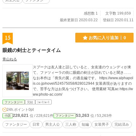
男主人公
ファンタジー
す。＊小説家になろう、ノベルアップ＋ にも投稿しております。
感想数 1
文字数 199,659
最終更新日 2020.03.22
登録日 2020.01.11
15
お気に入り追加
0
眼鏡の剣士とティータイム
青山ねる
スプークは友人達と話していると、女友達のウェンディが来
て、ファツィーラの街に眼鏡の剣士が訪れていると聞き……
なお本作は「喪失の翼」の過去編です。 https://www.alphapol
is.co.jp/novel/524575058/828012944 女装表現がありますの
で、苦手な方はお気をつけ下さい。 使用素材 写真ac https://w
ww.photo-ac.com/
ファンタジー
完結
ｼｮｰﾄｼｮｰﾄ
24h.ポイント
0pt
228,621
53,263
位 / 228,621件
位 / 53,263件
小説
ファンタジー
ファンタジー
日常
男主人公
三人称
短編
女装男子
完結済み