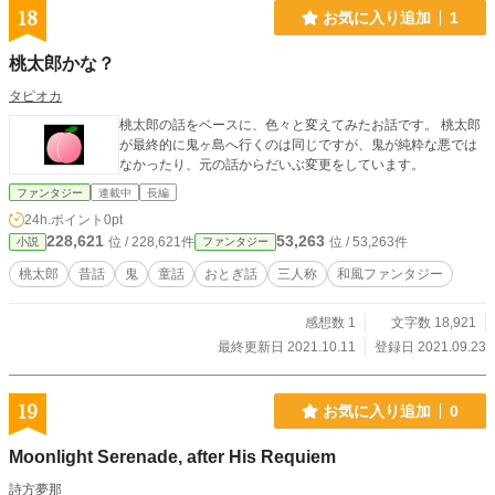
18
お気に入り追加
1
桃太郎かな？
タピオカ
桃太郎の話をベースに、色々と変えてみたお話です。 桃太郎
が最終的に鬼ヶ島へ行くのは同じですが、鬼が純粋な悪では
なかったり、元の話からだいぶ変更をしています。
ファンタジー
連載中
長編
24h.ポイント
0pt
228,621
53,263
位 / 228,621件
位 / 53,263件
小説
ファンタジー
桃太郎
昔話
鬼
童話
おとぎ話
三人称
和風ファンタジー
感想数 1
文字数 18,921
最終更新日 2021.10.11
登録日 2021.09.23
19
お気に入り追加
0
Moonlight Serenade, after His Requiem
詩方夢那