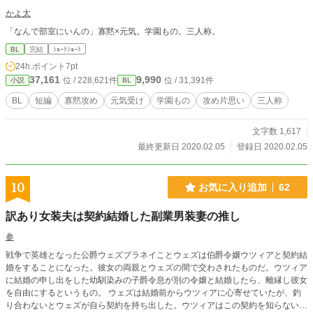
かよ太
「なんで部室にいんの」寡黙×元気。学園もの。三人称。
BL
完結
ｼｮｰﾄｼｮｰﾄ
24h.ポイント
7pt
37,161
9,990
位 / 228,621件
位 / 31,391件
小説
BL
BL
短編
寡黙攻め
元気受け
学園もの
攻め片思い
三人称
文字数 1,617
最終更新日 2020.02.05
登録日 2020.02.05
10
お気に入り追加
62
訳あり女装夫は契約結婚した副業男装妻の推し
参
戦争で英雄となった公爵ウェズブラネイことウェズは伯爵令嬢ウツィアと契約結
婚をすることになった。彼女の両親とウェズの間で交わされたものだ。ウツィア
に結婚の申し出をした幼馴染みの子爵令息が別の令嬢と結婚したら、離縁し彼女
を自由にするというもの。 ウェズは結婚前からウツィアに心寄せていたが、釣
り合わないとウェズが自ら契約を持ち出した。ウツィアはこの契約を知らない。