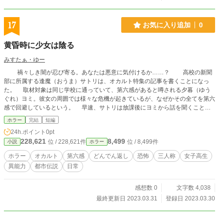
17
お気に入り追加
0
黄昏時に少女は陰る
みすたぁ・ゆー
禍々しき闇が忍び寄る。あなたは悪意に気付けるか……？ 高校の新聞
部に所属する逢魔（おうま）サトリは、オカルト特集の記事を書くことになっ
た。 取材対象は同じ学校に通っていて、第六感があると噂される夕暮（ゆう
ぐれ）ヨミ。彼女の周囲では様々な危機が起きているが、なぜかその全てを第六
感で回避しているという。 早速、サトリは放課後にヨミから話を聞くことに
なるのだが……。 意味が分かると怖い話……かもしれません……。
ホラー
完結
短編
24h.ポイント
0pt
228,621
8,499
位 / 228,621件
位 / 8,499件
小説
ホラー
ホラー
オカルト
第六感
どんでん返し
恐怖
三人称
女子高生
異能力
都市伝説
日常
感想数 0
文字数 4,038
最終更新日 2023.03.31
登録日 2023.03.30