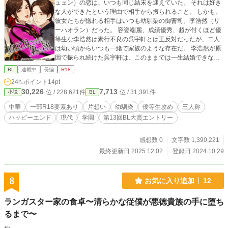
ュェン）の恋は、いつも同じ結末を迎えていた。 それは好き
な人ができたという理由で相手から振られること。 しかも、
彼女たちが惚れる相手はいつも幼馴染の御曹司、李浩然（リ
ーハオラン）だった。 容姿端麗、成績優秀、超が付くほど優
等生な李浩然は素行不良の呉宇軒とは正反対だったが、二人
は幼い頃からいつも一緒で家族のような存在だ。 李浩然が原
因で振られ続けた呉宇軒は、このままでは一生結婚できない
と心機一転、地元を離れて遠くの大学へ進学する。 ところ
BL
連載中
長編
R18
が、夢の大学生活を送るはずだった呉宇軒は、なんの因果か
24h.ポイント
14pt
またもや李浩然と同じ学校に通うことになってしまった。 過
30,226
7,713
位 / 228,621件
位 / 31,391件
小説
BL
去の恋愛のトラウマを再び思い出す呉宇軒だが、向こうに恋
人ができれば安心だと恋に消極的な李浩然の恋愛指南を買っ
中華
一部R18要素あり
片想い
幼馴染
優等生攻め
三人称
て出ることに。 ところが呉宇軒の計画は思わぬ方向へ転がり
ハッピーエンド
現代
学園
第13回BL大賞エントリー
始め──。 ふわっとした中華風学園BLです。読み仮名などが
間違っていることがあるかもしれません。 R指定が入る時は
タイトルに※を付ける予定でいます。 登場人物の名前全てに
感想数 0
文字数 1,390,221
ルビ付けたら文字数が多くなってしまいました。実際の文字
最終更新日 2025.12.02
登録日 2024.10.29
数は表示されているものよりちょっと少ないです。
8
お気に入り追加
12
ランガスター家の食卓〜清らかな従僕が悪徳貴族の手に堕ち
るまで〜