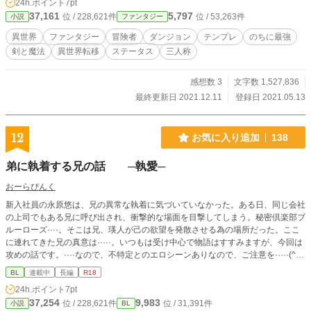
24h.ポイント
7pt
37,161
5,797
位 / 228,621件
位 / 53,263件
小説
ファンタジー
異世界
ファンタジー
冒険者
ダンジョン
テンプレ
のちに最強
剣と魔法
異世界転移
ステータス
三人称
感想数 3
文字数 1,527,836
最終更新日 2021.12.11
登録日 2021.05.13
12
お気に入り追加
138
弟に執着する兄の話 ─執愛─
おーらぴんく
新入社員の永原悠は、兄の異常な執着に気づいていなかった。ある日、同じ会社
の上司でもある兄に呼び出され、衝撃的な場面を目撃してしまう。秘密倶楽部ブ
ルーローズ····。そこは兄、瑛人が己の欲望を発散させる為の場所だった。ここ
に連れてきた兄の真意は·····。いつもは受け中心で物語はすすみますが、今回は
攻めの話です。····なので、不特定とのエロシーンありなので、ご注意を·····(^^;
ただ、あくまで弟くんをオトすまでの、経過と思ってください(^^; ※自分の
BL
連載中
長編
R18
萌要素をあつめたらこうなりました····。萌要素◆ 溺愛・調教・異常な執着・
24h.ポイント
7pt
暗い欲望・媚薬・良い兄の仮面・道具・兄を慕う弟・秘密倶楽部・不憫受け こ
37,254
9,983
位 / 228,621件
位 / 31,391件
小説
BL
ちらはムーンライト様でも掲載しています。