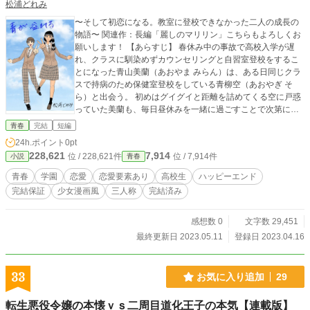
松浦どれみ
〜そして初恋になる。教室に登校できなかった二人の成長の
物語〜 関連作：長編「麗しのマリリン」こちらもよろしくお
願いします！ 【あらすじ】 春休み中の事故で高校入学が遅
れ、クラスに馴染めずカウンセリングと自習室登校をするこ
とになった青山美蘭（あおやま みらん）は、ある日同じクラ
スで持病のため保健室登校をしている青柳空（あおやぎ そ
ら）と出会う。 初めはグイグイと距離を詰めてくる空に戸惑
っていた美蘭も、毎日昼休みを一緒に過ごすことで次第に心
を開いていった。 そして夏休み明け、持病の手術が成功した
青春
完結
短編
空に懇願され美蘭はついに教室へ登校する——。 教室内での
24h.ポイント
0pt
新たな人間関係や、自分自身が解決できていない問題と向き
228,621
7,914
位 / 228,621件
位 / 7,914件
小説
青春
合い、成長するふたりの青春ラブストーリー。 感想やお気に
入り登録お待ちしております！ よろしくお願いします^^
青春
学園
恋愛
恋愛要素あり
高校生
ハッピーエンド
完結保証
少女漫画風
三人称
完結済み
感想数 0
文字数 29,451
最終更新日 2023.05.11
登録日 2023.04.16
33
お気に入り追加
29
転生悪役令嬢の本懐ｖｓ二周目道化王子の本気【連載版】