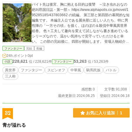
バイト先は後宮、胸に抱える目的は復讐 ～泣き虫れおなの
絶叫昂国日誌・第一部～ https://www.alphapolis.co.jp/novel/1
95285185/437803662 の続編。 第三部と第四部の幕間的な短
編集です。 本編主人公である麗央那に近しい人たち、特に男
性陣の「一方その頃」を描く、ほのぼの＆殺伐中華風異世界
絵巻。 色々工夫して趣向を変えて試しながら書き進めている
シリーズなので、温かい気持ちで見守っていただけると幸
い。 この部の完結後に、四部が開始します。 登場人物紹介
北原麗央那（きたはら・れおな） 慢性的に寝不足なガリ勉
ファンタジー
完結
長編
巌力奴（がんりきやっこ） 休職中の怪力宦官 司午玄
24h.ポイント
0pt
霧（しご・げんむ） 謹直な武官で麗央那の世話人 環
228,621
53,263
位 / 228,621件
位 / 53,263件
小説
ファンタジー
椿珠（かん・ちんじゅ） 金持ちのドラ息子 応軽螢
（おう・けいけい） 神台邑の長老の孫 司午想雲（し
異世界
ファンタジー
スピンオフ
中華風
騎馬民族
バトル
ご・そうん） 玄霧の息子で清廉な少年 馬蝋奴（ばろ
三人称
うやっこ） 宮廷で一番偉い宦官 斗羅畏（とらい）
北方騎馬部族の若き首領 他
感想数 0
文字数 91,008
最終更新日 2024.06.25
登録日 2024.06.18
32
お気に入り追加
1
青が溢れる