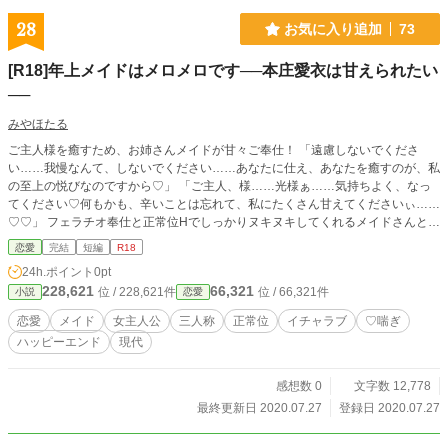
28
お気に入り追加
73
[R18]年上メイドはメロメロです──本庄愛衣は甘えられたい
──
みやほたる
ご主人様を癒すため、お姉さんメイドが甘々ご奉仕！ 「遠慮しないでくださ
い……我慢なんて、しないでください……あなたに仕え、あなたを癒すのが、私
の至上の悦びなのですから♡」 「ご主人、様……光様ぁ……気持ちよく、なっ
てください♡何もかも、辛いことは忘れて、私にたくさん甘えてくださいぃ……
♡♡」 フェラチオ奉仕と正常位Hでしっかりヌキヌキしてくれるメイドさんとの
幸せH！ ※過激な性描写があります。18才未満の方は閲覧を控えてください。
恋愛
完結
短編
R18
24h.ポイント
0pt
228,621
66,321
位 / 228,621件
位 / 66,321件
小説
恋愛
恋愛
メイド
女主人公
三人称
正常位
イチャラブ
♡喘ぎ
ハッピーエンド
現代
感想数 0
文字数 12,778
最終更新日 2020.07.27
登録日 2020.07.27