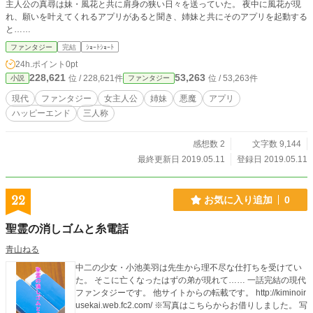
主人公の真尋は妹・風花と共に肩身の狭い日々を送っていた。 夜中に風花が現
れ、願いを叶えてくれるアプリがあると聞き、姉妹と共にそのアプリを起動する
と……
ファンタジー
完結
ｼｮｰﾄｼｮｰﾄ
24h.ポイント
0pt
228,621
53,263
位 / 228,621件
位 / 53,263件
小説
ファンタジー
現代
ファンタジー
女主人公
姉妹
悪魔
アプリ
ハッピーエンド
三人称
感想数 2
文字数 9,144
最終更新日 2019.05.11
登録日 2019.05.11
22
お気に入り追加
0
聖霊の消しゴムと糸電話
青山ねる
中二の少女・小池美羽は先生から理不尽な仕打ちを受けてい
た。 そこに亡くなったはずの弟が現れて…… 一話完結の現代
ファンタジーです。 他サイトからの転載です。 http://kiminoir
usekai.web.fc2.com/ ※写真はこちらからお借りしました。 写