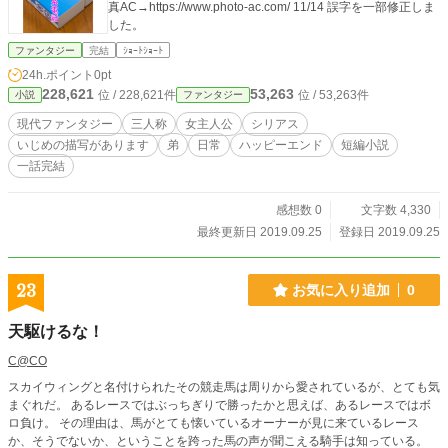
真AC→https://www.photo-ac.com/ 11/14 誤字を一部修正しま
した。
ファンタジー
完結
ｼｮｰﾄｼｮｰﾄ
24h.ポイント
0pt
228,621
53,263
位 / 228,621件
位 / 53,263件
小説
ファンタジー
現代ファンタジー
三人称
女主人公
シリアス
いじめの描写があります
弟
日常
ハッピーエンド
短編小説
一話完結
感想数 0
文字数 4,330
最終更新日 2019.09.25
登録日 2019.09.25
23
お気に入り追加
0
天駆けるな！
C@CO
スカイウィングと名付けられたその競走馬は周りから愛されているが、とても気
まぐれだ。 あるレースではぶっちぎりで勝ったかと思えば、あるレースではボ
ロ負け。 その理由は、馬がとても懐いているオーナーが見に来ているレース
か、そうでないか、ということを跨った馬の声が聞こえる騎手は知っている。