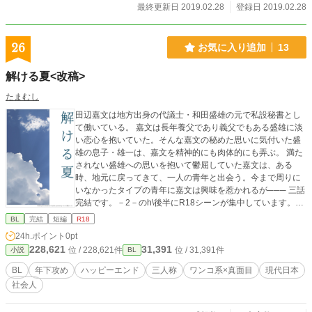
最終更新日 2019.02.28
登録日 2019.02.28
26
お気に入り追加
13
解ける夏<改稿>
たまむし
田辺嘉文は地方出身の代議士・和田盛雄の元で私設秘書とし
て働いている。 嘉文は長年養父であり義父でもある盛雄に淡
い恋心を抱いていた。そんな嘉文の秘めた思いに気付いた盛
雄の息子・雄一は、嘉文を精神的にも肉体的にも弄ぶ。 満た
されない盛雄への思いを抱いて鬱屈していた嘉文は、ある
時、地元に戻ってきて、一人の青年と出会う。今まで周りに
いなかったタイプの青年に嘉文は興味を惹かれるが─── 三話
完結です。－2－のh\後半にR18シーンが集中しています。R1
8で痛い描写はありません。ラブラブハッピーエンド。 田辺
BL
完結
短編
R18
嘉文 衆議院議員和田盛雄の私設秘書。主に地元の有力者との
24h.ポイント
0pt
パイプ維持に奔走する。跡取りと目されて盛雄の娘・聡美と
228,621
31,391
位 / 228,621件
位 / 31,391件
小説
BL
結婚したが、聡美が浮気して海外に逃げたため立場を失う。
ゲイの自覚があり、長年盛雄への恋慕を募らせていた。 和田
BL
年下攻め
ハッピーエンド
三人称
ワンコ系×真面目
現代日本
盛雄 嘉文の雇用主。田舎の大地主で代々政治家の家系。 和田
社会人
聡美 盛雄の次女。金遣いが荒い。オーストラリアで暮らして
いる。 和田雄一 盛雄の長男。放蕩息子だが盛雄の後を継ぐつ