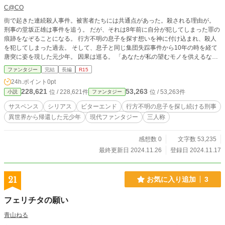
C@CO
街で起きた連続殺人事件。被害者たちには共通点があった。殺される理由が。
刑事の堂坂正雄は事件を追う。 だが、それは8年前に自分が犯してしまった罪の
痕跡をなぞることになる。 行方不明の息子を探す想いを神に付け込まれ、殺人
を犯してしまった過去。 そして、息子と同じ集団失踪事件から10年の時を経て
唐突に姿を現した元少年。 因果は巡る。 「あなたが私の望むモノを供えるなら
ば、私はあなたの望むモノを授けましょう」 ＊ 全10話。5万3千字。 カクヨ
ファンタジー
完結
長編
R15
ムと小説家になろうにも投稿しています。 (2025.5.5) タイトルを変更しまし
24h.ポイント
0pt
た。 旧題：「神への供物」の始め方＋終わり方 ～刑事と異世界帰りの元少年
228,621
53,263
位 / 228,621件
位 / 53,263件
小説
ファンタジー
が紡ぐ因果のその先は
サスペンス
シリアス
ビターエンド
行方不明の息子を探し続ける刑事
異世界から帰還した元少年
現代ファンタジー
三人称
感想数 0
文字数 53,235
最終更新日 2024.11.26
登録日 2024.11.17
21
お気に入り追加
3
フェリチタの願い
青山ねる