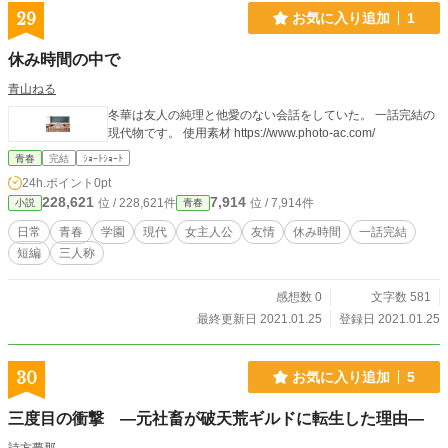
29
お気に入り追加
1
休み時間の中で
青山ねる
冬華は友人の純理と他愛のない会話をしていた。 一話完結の
現代物です。 使用素材 https://www.photo-ac.com/
青春
完結
ｼｮｰﾄｼｮｰﾄ
24h.ポイント
0pt
228,621
7,914
位 / 228,621件
位 / 7,914件
小説
青春
日常
青春
学園
現代
女主人公
友情
休み時間
一話完結
短編
三人称
感想数 0
文字数 581
最終更新日 2021.01.25
登録日 2021.01.25
30
お気に入り追加
5
三度目の衝撃 ―元社畜が破天荒ギルドに転生した理由―