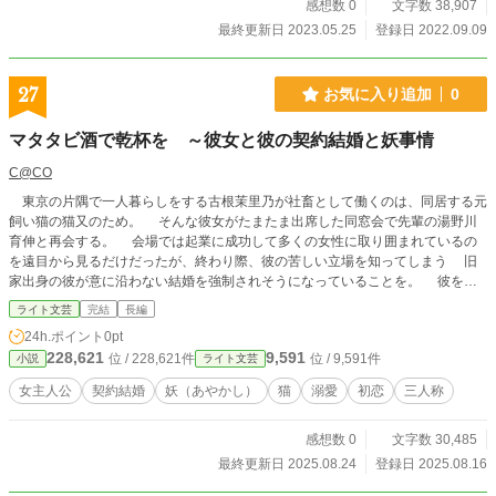
もりでいる。 高山諒 嘉文の地元に移り住んできた大工。明る
感想数 0
文字数 38,907
く優しいが直情的。 ＜2023／5 改稿して再投稿＞
最終更新日 2023.05.25
登録日 2022.09.09
27
お気に入り追加
0
マタタビ酒で乾杯を ～彼女と彼の契約結婚と妖事情
C@CO
東京の片隅で一人暮らしをする古根茉里乃が社畜として働くのは、同居する元
飼い猫の猫又のため。 そんな彼女がたまたま出席した同窓会で先輩の湯野川
育伸と再会する。 会場では起業に成功して多くの女性に取り囲まれているの
を遠目から見るだけだったが、終わり際、彼の苦しい立場を知ってしまう 旧
家出身の彼が意に沿わない結婚を強制されそうになっていることを。 彼を助
けるため、結婚と孫を催促してくる親から逃れるため、茉里乃は育伸に契約結婚
ライト文芸
完結
長編
を提案する。 ……自分が、育伸にとって一目惚れした初恋の相手であること
24h.ポイント
0pt
は知らずに。 全9話、3万字。 カクヨム、小説家になろうにも投稿しています。
228,621
9,591
位 / 228,621件
位 / 9,591件
小説
ライト文芸
女主人公
契約結婚
妖（あやかし）
猫
溺愛
初恋
三人称
感想数 0
文字数 30,485
最終更新日 2025.08.24
登録日 2025.08.16