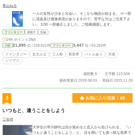
青山ねる
一人の女性が少女と出会い、そこから物語が始まる。 ※一部
に流血及び過激表現がありますので、苦手な方はご注意下さ
い。 1/30 一部修正しました。ご指摘感謝します。
ファンタジー
連載中
長編
24h.ポイント
28pt
21,895
3,447
位 / 228,621件
位 / 53,263件
小説
ファンタジー
ファンタジー
女主人公
三人称
異世界
バトルあり
天使
シリアス
感想数 8
文字数 123,508
最終更新日 2026.08.03
登録日 2025.11.29
5
お気に入り追加
65
いつもと、違うことをしよう
三谷玲
大学生の早川静玖は目が覚めると恋人から告げられる。 「い
つもと違うことをしよう」と。 目を開いても真っ暗な視界で