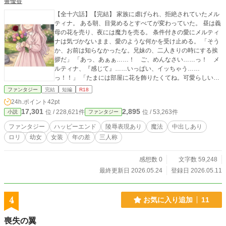
響優香
【全十六話】【完結】 家族に虐げられ、拒絶されていたメル
ティナ。 ある朝、目覚めるとすべてが変わっていた。 昼は義
母の花を売り、夜には魔力を売る。 条件付きの愛にメルティ
ナは気づかないまま、愛のような何かを受け止める。 「そう
か、お前は知らなかったな。兄妹の、二人きりの時にする挨
拶だ」 「あっ、あぁぁ……！ ご、めんなさい……っ！ メ
ルティナ、『感じて』……いっぱい、イッちゃう……
っ！！」 「たまには部屋に花を飾りたくてね。可愛らしい花
を選んでくれるかな？」 「う……。感じ、ちゃった……ごめ
ファンタジー
完結
短編
R18
んなさい……。お仕事……なのに……」 「はぁ……はぁ……
24h.ポイント
42pt
っ！ メルティナ様が、いけないんです……っ！ そんな
17,301
2,895
位 / 228,621件
位 / 53,263件
小説
ファンタジー
に、淫らに……っ！」 「あぁぁ！！ やだ！！ イキたくな
い……っ！！ ぐっ、うぅぅ……っ！！！」 「私を傍に置き
ファンタジー
ハッピーエンド
陵辱表現あり
魔法
中出しあり
たいだなんて……これが欲しいんでしょう？」 「いやぁ
ロリ
幼女
女装
年の差
三人称
ぁ……っ！ イッてる！ イッてるから……っ！ 許して
ぇ……っ！！」 「だ、れ……？ おうじ、さま……？」 弄ぶ
だけの筈だった三人の男が、その身体に、存在に溺れてい
感想数 0
文字数 59,248
く。 メルティナが幸福を手に入れるまでの物語。 ☆には性的
最終更新日 2026.05.24
登録日 2026.05.11
描写があります。 毎日朝４時更新。 他サイトでも公開。
4
お気に入り追加
11
喪失の翼