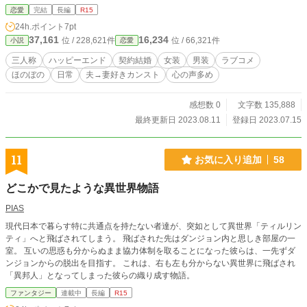
仲を深めて良い家庭を築こうとするも、結婚してからウェズはウツィアと一線を
恋愛
完結
長編
R15
引く。 ウツィアは落ち込む間もなく、夫から離縁されても自立できるように領
24h.ポイント
7pt
地内で秘かに店を開いた。 正体がバレないように男装していると、それを知っ
37,161
16,234
位 / 228,621件
位 / 66,321件
小説
恋愛
た夫のウェズが同じく正体がバレないように女装してやってきた。女装したウェ
ズは男装したウツィアの店の常連になり仲を深める。その後、変装していない状
三人称
ハッピーエンド
契約結婚
女装
男装
ラブコメ
態、ただの夫婦としても徐々に仲を深め始めた。 女装男装したまま剣の稽古を
ほのぼの
日常
夫→妻好きカンスト
心の声多め
したり、変装をしていない夫婦として乗馬の訓練をしたり、外野から見たらちぐ
はぐなことをしつつ夫婦仲を改善していく。 しかし女装したウェズの正体がウ
ツィアにバレる日がきてしまう。同時に契約を満たす日も訪れた。夫婦は選択を
感想数 0
文字数 135,888
しなければならない局面に立たされ向き合うこととなる。 これは女装夫と男装
最終更新日 2023.08.11
登録日 2023.07.15
妻の距離を縮めるだけのラブコメ。 珍しく三人称視点で書いています。 好きを
カンストしている夫が妻の一挙一動に嬉しいだの好きだの心の中で叫んでいる
話。 夫→→→→→→妻を念頭に入れていれば、出会い編をすっ飛ばして本編か
11
お気に入り追加
58
ら読んでも問題はありません。当然、出会い編を読んだ上で本編入るとにやにや
度があがります。 読んでなくても全く問題ありませんが、今作は過去作「辺境
どこかで見たような異世界物語
伯に嫁いだけど、自宅裸族なのを隠したい」及び「旦那様を救えるのは私だ
け！」を踏襲しています。ノリとか雰囲気とか細かいとことか。私の作品を過去
PIAS
から読み続けてくださっている方は上記二作品を念頭にいれて読むと楽しいかと
現代日本で暮らす特に共通点を持たない者達が、突如として異世界「ティルリン
思います。 全66話、出会い編（7話まで）は一話あたり概ね2000～3500字程
ティ」へと飛ばされてしまう。 飛ばされた先はダンジョン内と思しき部屋の一
度、本編は概ね1500～3000字程度で公開。 ※小説家になろう、ノベルアップ
室。 互いの思惑も分からぬまま協力体制を取ることになった彼らは、一先ずダ
+にも投稿しています。※R15は保険です。
ンジョンからの脱出を目指す。 これは、右も左も分からない異世界に飛ばされ
「異邦人」となってしまった彼らの織り成す物語。
ファンタジー
連載中
長編
R15