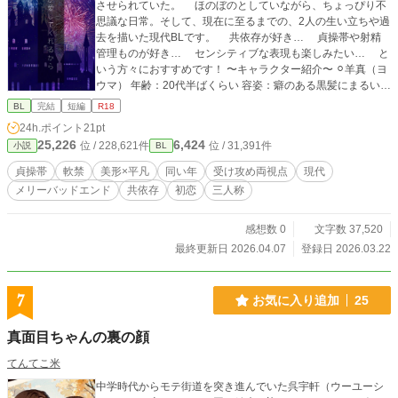
させられていた。 ほのぼのとしていながら、ちょっぴり不
思議な日常。そして、現在に至るまでの、2人の生い立ちや過
去を描いた現代BLです。 共依存が好き… 貞操帯や射精
管理ものが好き… センシティブな表現も楽しみたい… と
いう方々におすすめです！ 〜キャラクター紹介〜 ⚪︎羊真（ヨ
ウマ） 年齢：20代半ばくらい 容姿：癖のある黒髪にまるい
目。色白で、顔立ちは平凡。小柄でやや細身 性格は温厚。
BL
完結
短編
R18
自信がなく、自分をまるでダメな人間だと思い込む。 趣
24h.ポイント
21pt
味は小説を読むこと。 家事をほとんどこなす家庭的な青
25,226
6,424
位 / 228,621件
位 / 31,391件
小説
BL
年。 軟禁状態にさせられ、貞操帯も着けさせられている ⚪︎
士狼（シロウ） 年齢：羊真と同い年 容姿：艶のある黒髪に、
貞操帯
軟禁
美形×平凡
同い年
受け攻め両視点
現代
切れ長の目。顔立ちが端正。背が高く、精悍な体つき 性格
メリーバッドエンド
共依存
初恋
三人称
は穏やか。 顔立ちが整っているからか、学生の頃はモテた
らしい。 趣味は映画鑑賞。 家で待っている羊真のため
に、バリバリ働くサラリーマン。 羊真を軟禁している張本
感想数 0
文字数 37,520
人。 ＊過激、不快な表現を使用しているところがあります。
最終更新日 2026.04.07
登録日 2026.03.22
無理だと感じたらすぐ閉じてください ＊作者はメリーバッド
エンドだと思いながら書きました。人によってはハッピーエ
ンドだと思えるかも…？ ＊既に最後まで書き終えています。
7
お気に入り追加
25
週に1話だけ公開していく予定です ……の予定だったのです
が、諸事情により、1日おきくらいのペースで投稿します
真面目ちゃんの裏の顔
てんてこ米
中学時代からモテ街道を突き進んでいた呉宇軒（ウーユーシ