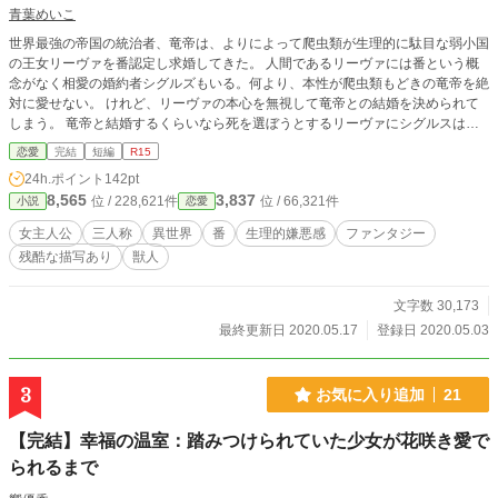
青葉めいこ
世界最強の帝国の統治者、竜帝は、よりによって爬虫類が生理的に駄目な弱小国
の王女リーヴァを番認定し求婚してきた。 人間であるリーヴァには番という概
念がなく相愛の婚約者シグルズもいる。何より、本性が爬虫類もどきの竜帝を絶
対に愛せない。 けれど、リーヴァの本心を無視して竜帝との結婚を決められて
しまう。 竜帝と結婚するくらいなら死を選ぼうとするリーヴァにシグルスはあ
る提案をしてきた。 番を否定する意図はありません。 小説家になろうにも投稿
恋愛
完結
短編
R15
しています。
24h.ポイント
142pt
8,565
3,837
位 / 228,621件
位 / 66,321件
小説
恋愛
女主人公
三人称
異世界
番
生理的嫌悪感
ファンタジー
残酷な描写あり
獣人
文字数 30,173
最終更新日 2020.05.17
登録日 2020.05.03
3
お気に入り追加
21
【完結】幸福の温室：踏みつけられていた少女が花咲き愛で
られるまで