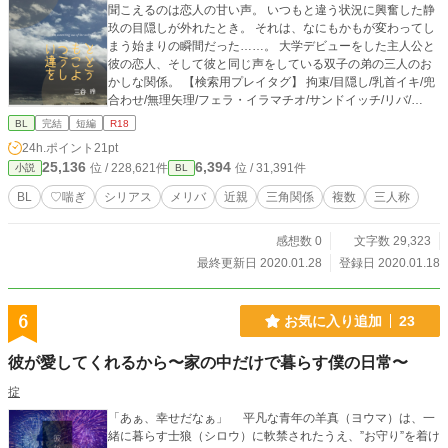
聞こえるのは恋人の甘い声。 いつもと違う状況に興奮した静
玖の目隠しが外れたとき。 それは、なにもかもが変わってし
まう始まりの瞬間だった……。 大学デビューをした主人公と
彼の恋人、そして彼と同じ声をしている双子の弟の三人のお
かしな関係。 【検索用プレイタグ】 拘束/目隠し/乳首イキ/兜
合わせ/無理矢理/フェラ・イラマチオ/サンドイッチ/リバ/
（微）流血 ※fujossy「オメガバース・兄弟・闇BL」BL小説
BL
完結
短編
R18
コンテストの応募作となります ※上記テーマのうち2つを選
24h.ポイント
21pt
択するため「兄弟」「闇」要素はありますが「オメガバー
25,136
6,394
位 / 228,621件
位 / 31,391件
小説
BL
ス」はありません ※♡喘ぎがあります ※転載にあたり一部加
筆修正を行っております
BL
♡喘ぎ
シリアス
メリバ
近親
三角関係
複数
三人称
感想数 0
文字数 29,323
最終更新日 2020.01.28
登録日 2020.01.18
6
お気に入り追加
23
彼が愛してくれるから〜家の中だけで暮らす僕の日常〜
掟
「あぁ、幸せだなぁ」 平凡な青年の羊真（ヨウマ）は、一
緒に暮らす士狼（シロウ）に軟禁されたうえ、”お守り”を着け