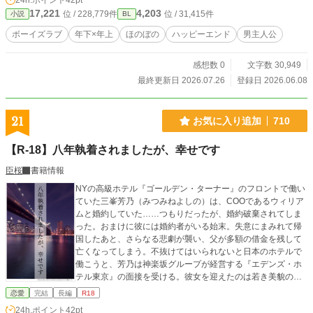
24h.ポイント
42pt
も投稿しています。 ※宜しくお願いします。
17,221
4,203
位 / 228,779件
位 / 31,415件
小説
BL
ボーイズラブ
年下×年上
ほのぼの
ハッピーエンド
男主人公
感想数 0
文字数 30,949
最終更新日 2026.07.26
登録日 2026.06.08
21
お気に入り追加
710
【R-18】八年執着されましたが、幸せです
臣桜
書籍情報
NYの高級ホテル『ゴールデン・ターナー』のフロントで働い
ていた三峯芳乃（みつみねよしの）は、COOであるウィリア
ムと婚約していた……つもりだったが、婚約破棄されてしま
った。おまけに彼には婚約者がいる始末。失意にまみれて帰
国したあと、さらなる悲劇が襲い、父が多額の借金を残して
亡くなってしまう。不抜けてはいられないと日本のホテルで
働こうと、芳乃は神楽坂グループが経営する『エデンズ・ホ
テル東京』の面接を受ける。彼女を迎えたのは若き美貌の副
社長、神楽坂暁人（かぐらざかあきと）だった。だが芳乃は
恋愛
完結
長編
R18
緊張や度重なる心労で面接のあとに倒れてしまう。煌びやか
24h.ポイント
42pt