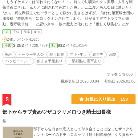
「もうイケメンには関わりたくない！！」 前世で幼馴染のクソ美形に人生を滅
茶苦茶にされ、 元カノに刺されて死亡した俺。……二度とあんな目に遭いたく
ない。 異世界転生でヒーラーとして静かに生きるはずが、 助けた第五騎士団の
団長様（超絶美形）にロックオンされてしまう。 顔が良すぎてトラウマが発
動、過呼吸寸前……と思いきや、 彼の魔力は俺にだけ「優しく馴染む」とか言
われて、 氷のように冷たい騎士団長の心も体も、俺にだけは温かい。 「嫌でな
BL
完結
長編
R18
ければ、このままで……」 守備範囲外のイケメン相手に、どうすればいいん
24h.ポイント
418pt
だ……！？ 【顔面偏差値MAXの氷の騎士団長（年下）】×【イケメン苦手転生ヒ
3,282
612
位 / 228,779件
位 / 31,415件
小説
BL
ーラー】 トラウマと向き合う日々が、なぜか甘くて温かい日常に変わっていく
―― イケメンに人生をかき回される転生ヒーラーファンタジー、ここに開幕！
転生
ヒーラー主人公
騎士団長
年下×年上
異世界
溺愛
団長＝not幼馴染。 ざまぁはあります。 Rは後半＊がつきます。 ムーンライトに
ハッピーエンド
ざまぁ予定あり
一部残酷な描写あり
も同時掲載中 基本毎日更新。最後まで書けましたので完結確約です。全三章。
※転載・AI取り込み禁止※
文字数 178,000
最終更新日 2026.03.04
登録日 2026.02.06
3
お気に入り追加
153
部下からラブ責め♡ザコクリメロつき騎士団長様
掌
部下から告白され恋人として付き合うことになったザコクリ
カントボーイのドチョロムッツリ騎士団長様が、クリ責めや