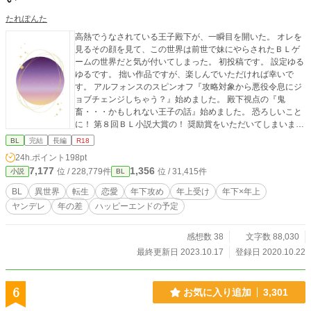
たれぽんた
高熱でうなされている王子殿下が、一瞬目を開いた。 オレを
見るその顔を見て、この世界は前世で妹にやらされたＢＬゲ
ームの世界だと気が付いてしまった。 初投稿です。 設定ゆる
ゆるです。 拙い作品ですが、楽しんでいただければ幸いで
す。 アルフォンスのスピンオフ『攻略対象から悪役令息にジ
ョブチェンジしちゃう？』始めました。 殿下視点の『鬼
畜・・・かもしれない王子の話』始めました。 恐ろしいこと
に！ 第８回ＢＬ小説大賞の！ 奨励賞をいただいてしまいまし
た((((；ﾟДﾟ))))))) 皆様への感謝といたしまして、 番外編を追
BL
完結
長編
R18
加させていただきました。 ありがとうございましたm(_ _)m
24h.ポイント
198pt
あれ？ 完結しなかったっけ？ 急に思いついたのでまた番外編
7,177
1,356
位 / 228,779件
位 / 31,415件
小説
BL
をあげてみました(;^_^A
BL
異世界
転生
恋愛
年下攻め
年上受け
年下×年上
ヤンデレ
年の差
ハッピーエンドの予定
感想数 38
文字数 88,030
最終更新日 2023.10.17
登録日 2020.10.22
6
お気に入り追加
3,301