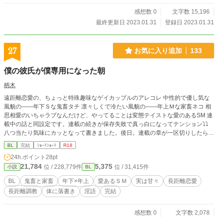
感想数 0
文字数 15,196
最終更新日 2023.01.31
登録日 2023.01.31
27
お気に入り追加
133
僕の彼氏が僕専用になった朝
柄木
遠距離恋愛の、ちょっと特殊趣味なゲイカップルのアレコレ 中性的で優し気な
風貌の――年下Ｓな鬼畜タチ 凛々しくで冷たい風貌の――年上Ｍな家畜ネコ 相
思相愛のいちゃラブなんだけど、やってることは変態テイストな愛のあるSM 連
載中の話と同設定です。連載の続きが保存失敗で真っ白になってテンション⤵⤵
八つ当たり気味にカッとなって書きました。後日。連載の章が一区切りしたらそ
ちらに移動します ※直接表現、淫語を含みます。ご注意下さい。
BL
完結
ｼｮｰﾄｼｮｰﾄ
R18
24h.ポイント
28pt
21,784
5,375
位 / 228,779件
位 / 31,415件
小説
BL
BL
鬼畜と家畜
年下×年上
愛あるＳＭ
実は甘々
長距離恋愛
長距離調教
体に落書き
淫語
完結
感想数 0
文字数 2,078