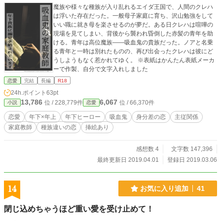
魔族や様々な種族が入り乱れるエイダ王国で、人間のクレハ
は浮いた存在だった。一般母子家庭に育ち、沢山勉強をして
いい職に就き母を楽させるのが夢だ。ある日クレハは喧嘩の
現場を見てしまい、背後から襲われ昏倒した赤髪の青年を助
ける。青年は高位魔族――吸血鬼の貴族だった。ノアと名乗
る青年と一時は別れたものの、再び出会ったクレハは彼にど
うしようもなく惹かれてゆく。 ※表紙はかんたん表紙メーカ
ーで作製、自分で文字入れしました
恋愛
完結
長編
R18
24h.ポイント
63pt
13,786
6,067
位 / 228,779件
位 / 66,370件
小説
恋愛
恋愛
年下×年上
年下ヒーロー
吸血鬼
身分差の恋
主従関係
家庭教師
種族違いの恋
挿絵あり
感想数 4
文字数 147,396
最終更新日 2019.04.01
登録日 2019.03.06
14
お気に入り追加
41
閉じ込めちゃうほど重い愛を受け止めて！