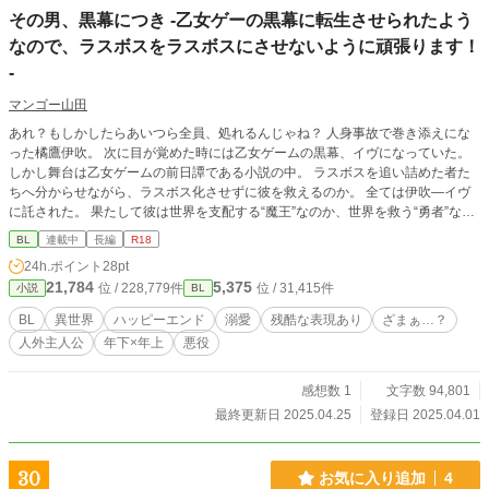
その男、黒幕につき -乙女ゲーの黒幕に転生させられたよう
なので、ラスボスをラスボスにさせないように頑張ります！
-
マンゴー山田
あれ？もしかしたらあいつら全員、処れるんじゃね？ 人身事故で巻き添えにな
った橘鷹伊吹。 次に目が覚めた時には乙女ゲームの黒幕、イヴになっていた。
しかし舞台は乙女ゲームの前日譚である小説の中。 ラスボスを追い詰めた者た
ちへ分からせながら、ラスボス化させずに彼を救えるのか。 全ては伊吹―イヴ
に託された。 果たして彼は世界を支配する“魔王”なのか、世界を救う“勇者”なの
か――。 ※こちらはアルファポリスのみ更新しております(なろうさんでは更新
BL
連載中
長編
R18
しておりません)
24h.ポイント
28pt
21,784
5,375
位 / 228,779件
位 / 31,415件
小説
BL
BL
異世界
ハッピーエンド
溺愛
残酷な表現あり
ざまぁ…？
人外主人公
年下×年上
悪役
感想数 1
文字数 94,801
最終更新日 2025.04.25
登録日 2025.04.01
30
お気に入り追加
4