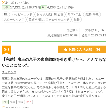
24h.ポイント
42pt
る酷いいびりの数々。 極力関わらないようにするが、無慈悲にも突きつけられ
17,221
4,203
位 / 228,779件
位 / 31,415件
小説
BL
る本部への『召集状』。 過去の己のしたことからは逃れられない。因果応報の
わからせ○。○○が始まろうとしていた。 【要素】 底辺から出世した閣下×いびっ
BL
ハッピーエンド
おっさん受けBL企画
年下×年上
美形×平凡
ていた部下が出世した元上官 色々とドスケベの後はハピエンです。 頭空っぽに
スローセックス
童貞×非処女
分からせエッチ
結腸
して読んでいただけると幸いです！ 2022年に行ったおっさん受けのアンケート
で設定×性癖×小道具の二番目に多かった要素で書いたものです。 まー様が3月に
下記の要素で書いてくださったのを受けて、ネタがあった事を思い出して書いて
感想数 6
文字数 16,926
みました。 まー様に捧げます！ 【設 定】閣下×元上官 【性 癖】スローおせ
最終更新日 2023.06.09
登録日 2023.05.13
っせで長い 【小道具】手錠 また、まー様主催おっさん受けBL企画に参加作品で
す。 ※ムーンライトノベルズにも掲載しています。
20
お気に入り追加
34
【完結】魔王の息子の家庭教師を引き受けたら、とんでもな
いことになった
チョロケロ
魔王と飲み友達のヒューデルは、魔王から息子の家庭教師を頼まれた。 ヒュー
デルは幼い頃は絵ばかり描いていた病弱な子供だったのだが、体を鍛えて今では
立派な壮年の男になった。その成長ぶりを評価して、ナヨナヨした魔王の息子を
鍛えて欲しいそうだ。 友人の頼みならばと快く引き受けるヒューデル。 いざ、
魔王の息子と対面してみたら、そのあまりにも繊細な美貌に度肝を抜かれる。
魔王の息子……ネルは最初はヒューデルをうとましがった。だが、ある出来事を
BL
完結
短編
R18
きっかけに急速に懐かれることになるのだった。 ※ムーンライトノベルズ様で