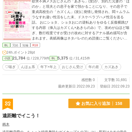
欲求不満メスおじさんの「あきら」(受)が、別れた元妻の「ほ
のか」と現夫との息子を家で預かることになり、その息子で
童貞高校生の「カズくん」(攻)に発情し発情され、悶々ムラム
ラなすれ違い性活をした末、ドスケベラブハメ性活を送る
話。 おにショタ、ショタおにの逆転ありをゆるく反復横跳び
する内容（挿入はカズくん×あきらのみ）で、攻めが山ほど喘
ぎ、数行程度ですが受けの攻めに対するアナル舐め描写が含
まれます。表紙画像はネタバレのため読後にご覧ください
（タイトルなしverはTwitterに有） 【祝】ついに人物へ名前
BL
完結
短編
R18
がつきました シリーズタグ→カズあき pixiv/ムーンライトノ
24h.ポイント
28pt
ベルズにも同作品を投稿しています。 なにかありましたら
21,784
5,375
位 / 228,779件
位 / 31,415件
小説
BL
（web拍手） http://bit.ly/38kXFb0 Twitter垢・拍手返信はこ
ちらから行っています https://twitter.com/show1write
♡喘ぎ
んほぉ系
年下×年上
おじさん受け
年の差
カズあき
感想数 0
文字数 31,691
最終更新日 2022.09.23
登録日 2022.09.23
32
お気に入り追加
158
遠距離でイこう！
柄木