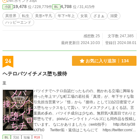
24h.ポイント
35pt
俺はイケメンさんのお家にお持ち帰りされていた。彼はベルトラン公爵家のご令
19,478
4,708
位 / 228,779件
位 / 31,415件
小説
BL
息、ユベール・ベルトラン様で、十八歳にして天才魔導士と讃えられるほど高貴
なお方だ。十年前、ユベール様は変態貴族に誘拐されて襲われそうになってい
異世界
転生
美形×平凡
年下×年上
女装
ざまぁ
溺愛
た。その時に前世の記憶を思い出した俺は「これ、絶対にアカンやつ！」と慌て
ハッピーエンド
てユベール様を助け、屋敷から連れ出して警備隊に保護してもらった。ユベール
様とは一度しか会っていない筈なのに、彼は俺のことを「大天使様！」と言って
溺愛してくるんですが、どうしたらいいですか？ 公爵令息の天才魔導士×当て馬
感想数 25
文字数 247,385
に仕立て上げられていた平民（転生者）。ユベールが主人公を好きすぎて色々と
最終更新日 2024.10.03
登録日 2024.08.01
ヤベエ奴です。彼にドレスしか着せてません。基本ギャグですが時々シリアス。
少し残酷な描写を含みます。複数CP（王子×親友、その他男女CP含む）あり。
R18には最後に「※」を表記しています。 この小説は自サイトと『小説家にな
24
お気に入り追加
134
ろう』のムーンライトノベルズ様にも掲載しています。自サイトはタイトルが少
し異なります。
ヘテロバツイチメス堕ち接待
掌
バツイチでヘテロ自認だったものの、抱かれる立場に興味を
持った年上マゾな町工場の若社長「真澄」が、年下サドな取
引先担当営業マン「悟」から『接待』として1泊2日密室でメ
ス堕ちセックスをして貰い、マゾメスアクメしまくる話。言
葉責め多め、バツイチ成分は少なめ。無邪気×真面目でわりと
即堕ちです。 pixiv/ムーンライトノベルズにも同作品を投稿し
ています。 なにかありましたら（web拍手） http://bit.ly/38
kXFb0 Twitter垢・返信はこちらにて https://twitter.com/sh
ow1write
BL
完結
短編
R18