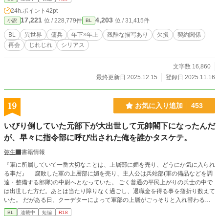
24h.ポイント
42pt
17,221
4,203
位 / 228,779件
位 / 31,415件
小説
BL
BL
異世界
傭兵
年下×年上
残酷な描写あり
欠損
契約関係
再会
じれじれ
シリアス
文字数 16,860
最終更新日 2025.12.15
登録日 2025.11.16
19
お気に入り追加
453
いびり倒していた元部下が大出世して元帥閣下になったんだ
が、早々に指令部に呼び出された俺を誰かタスケテ。
弥生
書籍情報
『軍に所属していて一番大切なことは、上層部に媚を売り、どうにか気に入られ
る事だ』 腐敗した軍の上層部に媚を売り、主人公は兵站部(軍の備品などを調
達・整備する部隊)の中尉へとなっていた。 ごく普通の平民上がりの兵士の中で
は出世した方だ。あとは当たり障りなく過ごし、退職金を得る事を指折り数えて
いた。 だがある日、クーデターによって軍部の上層がごっそりと入れ替わる。
新しい元帥閣下などの名前を見れば血の気が引いた。 10年前、上層部に媚を売
BL
連載中
短編
R18
るためにいびり倒していた新兵たちの名が書き記されていたのだ。 脳裏によぎ