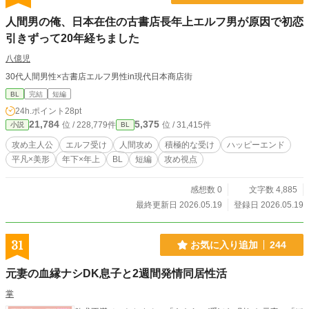
人間男の俺、日本在住の古書店長年上エルフ男が原因で初恋
引きずって20年経ちました
八億児
30代人間男性×古書店エルフ男性in現代日本商店街
BL
完結
短編
24h.ポイント
28pt
21,784
5,375
位 / 228,779件
位 / 31,415件
小説
BL
攻め主人公
エルフ受け
人間攻め
積極的な受け
ハッピーエンド
平凡×美形
年下×年上
BL
短編
攻め視点
感想数 0
文字数 4,885
最終更新日 2026.05.19
登録日 2026.05.19
31
お気に入り追加
244
元妻の血縁ナシDK息子と2週間発情同居性活
掌