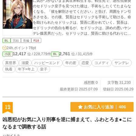
に気がつかないまま異世界転生する。転生先で、急性虫垂炎
のセドリック皇子を見つけた彼は、手術をしたくてたまらな
くなる。「彼を解剖させてください」と告げ、周囲をドン引
きさせる。その後、賢吾はセドリックを手術して助ける。命
を助けられたセドリックは、賢吾に惹かれていく。賢吾は、
セドリックの告白を断るが、セドリックは、諦めの悪いヤン
デレ腹黒男だった。セドリックは、賢吾に助ける代わりに何
でも言うことを聞くという約束をする。しかし、賢吾は約束
BL
完結
長編
R18
を破り逃げ出し……。ほとんどコメディです。 ヤンデレ
24h.ポイント
78pt
腹黒ドS皇子×頭のおかしい主人公
12,417
2,761
位 / 228,779件
位 / 31,415件
小説
BL
異世界
溺愛
ハッピーエンド
年の差
恋愛
コメディ
ヤンデレ
執着
年下×年上
皇子
感想数 0
文字数 31,230
最終更新日 2025.07.09
登録日 2025.06.29
12
お気に入り追加
406
凶悪犯がお気に入り刑事を逆に捕まえて、ふわとろま●こに
なるまで調教する話
ハヤイもち