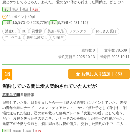
腰とケツしてるじゃん、あんた」 愛のない体から始まった関係は、どこにいき
つくのだろうか。 最初は短編だったものをそのまま収録しています。三話ほど
BL
完結
長編
R18
長くて、三話目がちょっと暴力表現ありますので苦手な方は注意してください。
24h.ポイント
49pt
ゆるふわ世界観です。細かいことは気にせず、考えずに感じてお読みいただける
15,971
3,798
位 / 228,779件
位 / 31,415件
小説
BL
と幸いです。 この作品はムーンライトノベルズさんで短編・連載として公開さ
れてます。全話予約投稿済です。
濃密BL
BL
異世界
美形×平凡
ファンタジー
おっさん受け
年下×年上
最初は愛なし
♡喘ぎ
感想数 0
文字数 78,539
最終更新日 2025.10.13
登録日 2025.10.11
18
お気に入り追加
353
泥酔している間に愛人契約されていたんだが
暮田呉子
書籍情報
泥酔していた夜、目を覚ましたら――【愛人契約書】にサインしていた。 黒髪
の青年公爵レナード・フォン・ディアセント。 かつて嫡外子として疎まれ、戦
場に送られた彼は、己の命を救った傭兵グレイを「女避けの盾」として雇う。
だが、片腕を失ったその男こそ、レナードの心を動かした唯一の存在だった。
元部下の冷徹な公爵と、酒に溺れる片腕の傭兵。 交わした契約の中で、二人の
距離は少しずつ近づいていくが――。
BL
連載中
長編
R15