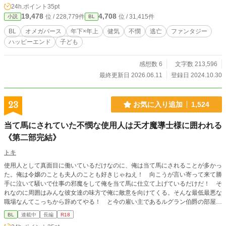
カに命じられた罰は、病にかかったアルファの青年の世話、
24h.ポイント
35pt
そして青年との間に子を設けることだった。 フィアルカは青
19,478
4,708
位 / 228,779件
位 / 31,415件
小説
BL
年に「罪びとのオメガ」だと罵られ拒絶されてしまうが、青
年の拒絶は病をフィアルカに移さないためのものだと気づい
BL
オメガバース
年下×年上
健気
不憫
逃亡
ファンタジー
たフィアルカは献身的に青年に仕え、やがて心を通わせてい
ハッピーエンド
子ども
くがー一 病の青年‪α‬×発情の強すぎるΩ 紆余曲折ありますがハ
ピエンです。 imooo(@imodayosagyo )さんの「再会年下攻め
創作BL」の1次創作タグ企画に参加させていただいたツイノ
感想数 6
文字数 213,596
ベをお話にしたものになります。素敵な表紙絵もimoooさん
最終更新日 2026.06.11
登録日 2024.10.30
に描いていただいております。
23
お気に入り追加
1,524
当て馬にされていた不憫な使用人は天才魔導士様に囲われる
《第二部完結》
トキ
使用人として真面目に働いているだけなのに、俺は当て馬にされることが多かっ
た。俺は令嬢のことも夫人のことも好きじゃねえ！ 向こうが言い寄って来て勝
手に泣いて騒いで仕事の邪魔をして俺を当て馬に仕立て上げているだけだ！ そ
れなのに周囲はみんな彼女達の味方で俺に敵意を向けてくる。そんな最低最悪な
職場なんてこっちから辞めてやる！ と今の雇い主であるルグラン伯爵の部屋を
訪れたら、其処には銀髪のイケメンさんが立っていた。旦那様と夫人は俺を悪者
BL
連載中
長編
R18
にしようと必死だが、イケメンさんには二人の言い分は一切通用せず、気付くと