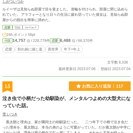
しがついつか
ルイーザは見知らぬ部屋で目を覚ました。 首輪を付けられ、部屋に閉じ込めら
れていた。 アラフォーとなり日々の生活に疲れ切っていた彼女は、見知らぬ部
屋からの脱出を簡単に諦めた。
恋愛
完結
ｼｮｰﾄｼｮｰﾄ
24h.ポイント
56pt
14,757
6,488
位 / 228,779件
位 / 66,370件
小説
恋愛
恋愛
割れ鍋に綴じ蓋
異世界
年下×年上
文字数 8,338
最終更新日 2023.07.06
登録日 2023.07.04
15
お気に入り追加
117
泣き虫で小柄だった幼馴染が、メンタルつよめの大型犬にな
っていた話。
雪 いつき
凰太朗と理央は、家が隣同士の幼馴染だった。 二つ年下で小柄で泣き虫だ
った理央を、凰太朗は、本当の弟のように可愛がっていた。だが凰太朗が中学に
上がった頃、理央は親の都合で引っ越してしまう。 それから五年が経った