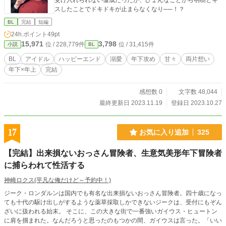
受け入れられない優成だったが、ひょんなことから明樹とキ
スしたことでドキドキが止まらなくなり──！？
BL
完結
短編
24h.ポイント
49pt
15,971
3,798
位 / 228,779件
位 / 31,415件
小説
BL
BL
アイドル
ハッピーエンド
溺愛
年下攻め
甘々
両片想い
年下×年上
完結
感想数 0
文字数 48,044
最終更新日 2023.11.19
登録日 2023.10.27
17
お気に入り追加
325
【完結】出来損ないおっさん冒険者、生意気美形年下冒険者
に捕らわれて性活する
神崎ロクス(平凡な俺​だけど～予約中！)
ジーク・ロンダルンは国内でも有名な出来損ないおっさん冒険者。四十歳になっ
ても十代の駆け出しがするような薬草採取しかできないジークは、受付にもぞん
ざいに扱われる始末。 そこに、この大きな街で一番強いガイウス・ヒュートン
に肩を掴まれた。なんだろうと思ったのもつかの間、ガイウスは言った。「いい