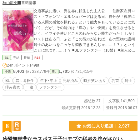
秋山龍央
書籍情報
交通事故に遭い、異世界に転生した主人公――伯爵家次男ロ
スト・フォンツ・エルシュバーグはある日、自分が「視界に
いる人間の感覚を操れる」という能力をもっていることに気
づく。だが、その能力は「痒み」や「快楽」を発生させると
いう、イマイチ使いどころのわからない能力だった！ しかし
ロストはある日、ふと「この能力があれば、あの堅物な護衛
騎士のあいつをこっそり調教できるんじゃ……！？」という
ことに気づき……！？ ■BLファンタジー（18禁） ■主人公攻×
護衛騎士受
BL
完結
長編
R18
24h.ポイント
149pt
8,403
1,705
位 / 228,779件
位 / 31,415件
小説
BL
BL
異世界転生
年下×年上
完結済み
時折笑いあり
乳首
騎士
痒み責め
一途
ファンタジー
感想数 37
文字数 141,509
最終更新日 2018.12.28
登録日 2018.06.07
8
お気に入り追加
2,927
冷酷無慈悲なラスボス王子はモブの従者を逃がさない