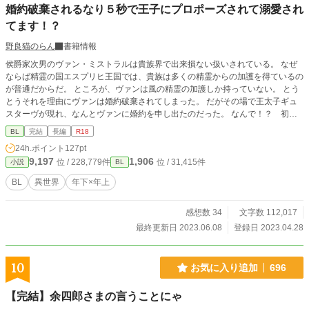
婚約破棄されるなり５秒で王子にプロポーズされて溺愛され
てます！？
野良猫のらん
書籍情報
侯爵家次男のヴァン・ミストラルは貴族界で出来損ない扱いされている。 なぜ
ならば精霊の国エスプリヒ王国では、貴族は多くの精霊からの加護を得ているの
が普通だからだ。 ところが、ヴァンは風の精霊の加護しか持っていない。 とう
とうそれを理由にヴァンは婚約破棄されてしまった。 だがその場で王太子ギュ
スターヴが現れ、なんとヴァンに婚約を申し出たのだった。 なんで！？ 初対
面なんですけど！？！？
BL
完結
長編
R18
24h.ポイント
127pt
9,197
1,906
位 / 228,779件
位 / 31,415件
小説
BL
BL
異世界
年下×年上
感想数 34
文字数 112,017
最終更新日 2023.06.08
登録日 2023.04.28
10
お気に入り追加
696
【完結】余四郎さまの言うことにゃ