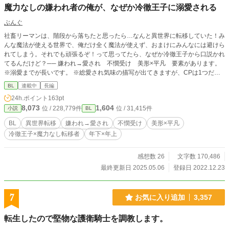
魔力なしの嫌われ者の俺が、なぜか冷徹王子に溺愛される
ぶんぐ
社畜リーマンは、階段から落ちたと思ったら…なんと異世界に転移していた！み
んな魔法が使える世界で、俺だけ全く魔法が使えず、おまけにみんなには避けら
れてしまう。それでも頑張るぞ！って思ってたら、なぜか冷徹王子から口説かれ
てるんだけど？── 嫌われ→愛され 不憫受け 美形×平凡 要素があります。
※溺愛までが長いです。 ※総愛され気味の描写が出てきますが、CPは1つだけ
です。
BL
連載中
長編
24h.ポイント
163pt
8,073
1,604
位 / 228,779件
位 / 31,415件
小説
BL
BL
異世界転移
嫌われ→愛され
不憫受け
美形×平凡
冷徹王子×魔力なし転移者
年下×年上
感想数 26
文字数 170,486
最終更新日 2025.05.06
登録日 2022.12.23
7
お気に入り追加
3,357
転生したので堅物な護衛騎士を調教します。