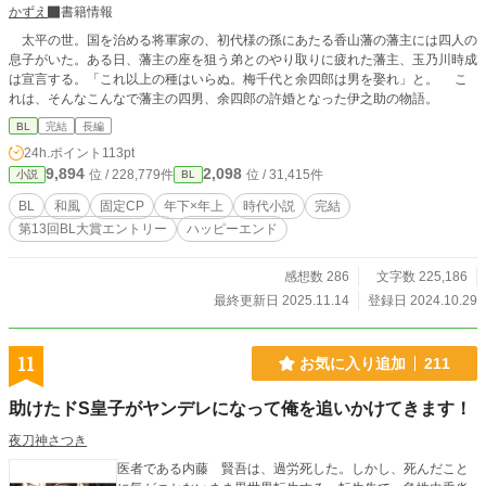
かずえ
書籍情報
太平の世。国を治める将軍家の、初代様の孫にあたる香山藩の藩主には四人の
息子がいた。ある日、藩主の座を狙う弟とのやり取りに疲れた藩主、玉乃川時成
は宣言する。「これ以上の種はいらぬ。梅千代と余四郎は男を娶れ」と。 こ
れは、そんなこんなで藩主の四男、余四郎の許婚となった伊之助の物語。
BL
完結
長編
24h.ポイント
113pt
9,894
2,098
位 / 228,779件
位 / 31,415件
小説
BL
BL
和風
固定CP
年下×年上
時代小説
完結
第13回BL大賞エントリー
ハッピーエンド
感想数 286
文字数 225,186
最終更新日 2025.11.14
登録日 2024.10.29
11
お気に入り追加
211
助けたドS皇子がヤンデレになって俺を追いかけてきます！
夜刀神さつき
医者である内藤 賢吾は、過労死した。しかし、死んだこと