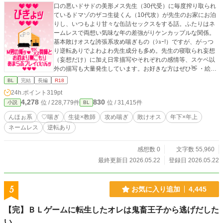
口の悪いドサドの美形メス先生（30代受）に毎度搾り取られ
ているドマゾのザコ生徒くん（10代攻）が先生のお家にお泊
りし、いつもより甘々な缶詰セックスをする話。ふたりはネ
ームレスで両想い気味な年の差強がりケンカップルな関係。
基本敗けオスな誇張系攻め喘ぎもの（ｼｭｰ!）ですが、がっつ
り逆転ありでよわよわ先生成分も多め。先生の寝取られ妄想
（妄想だけ）に加え日常描写やそれぞれの感情等、スケベ以
外の描写も大量発生しています。お好きな方はぜひ👋 ・絵文
字箱（メッセージ等に） https://wavebox.me/wave/8kg0rsmpi
BL
完結
長編
R18
4im7608/ ・X垢 https://twitter.com/show1write
24h.ポイント
319pt
4,278
830
位 / 228,779件
位 / 31,415件
小説
BL
んほぉ系
♡喘ぎ
生徒×教師
攻め喘ぎ
敗けオス
年下×年上
ネームレス
逆転あり
感想数 0
文字数 55,960
最終更新日 2026.05.22
登録日 2026.05.22
5
お気に入り追加
4,445
【完】ＢＬゲームに転生したオレは鬼畜王子から逃げだした
い