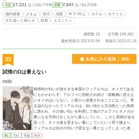
なスイートルームで目覚めると、芳乃を助けてくれたのは暁
17,221
7,647
位 / 228,779件
位 / 66,370件
小説
恋愛
人だった。しかも彼は芳乃が背負っている借金を肩代わりす
る代わりに、〝恋人ごっこ〟を求めてきた！？ ※ムーンライ
婚約破棄
ざまぁ
現代
溺愛
年下×年上
ホテル
ホテリエ
トノベルズ様、エブリスタ様にも投稿しています ※表紙はか
すれ違いと拗らせ
執着
エタニティ
んたん表紙メーカーで作成しました
感想数 18
文字数 106,382
最終更新日 2023.02.08
登録日 2023.01.18
22
お気に入り追加
303
試情のΩは番えない
metta
発情時の匂いが強すぎる体質のフィアルカは、オメガである
にもかかわらず、アルファに拒絶され続け「政略婚に使えな
いオメガはいらない」と家から放逐されることになった。寄
る辺のなかったフィアルカは、幼い頃から主治医だった医師
に誘われ、その強い匂いを利用して他のアルファとオメガが
番になる手助けをしながら暮らしていた。 しかし医師が金を
貰って、オメガ達を望まない番にしていたいう罪で捕まり、
フィアルカは自分の匂いで望まない番となってしまった者が
いるということを知る。 その事実に打ちひしがれるフィアル
BL
完結
長編
R18