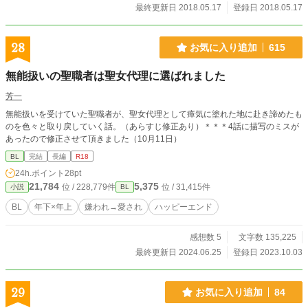
最終更新日 2018.05.17
登録日 2018.05.17
28
お気に入り追加
615
無能扱いの聖職者は聖女代理に選ばれました
芳一
無能扱いを受けていた聖職者が、聖女代理として瘴気に塗れた地に赴き諦めたも
のを色々と取り戻していく話。（あらすじ修正あり）＊＊＊4話に描写のミスが
あったので修正させて頂きました（10月11日）
BL
完結
長編
R18
24h.ポイント
28pt
21,784
5,375
位 / 228,779件
位 / 31,415件
小説
BL
BL
年下×年上
嫌われ→愛され
ハッピーエンド
感想数 5
文字数 135,225
最終更新日 2024.06.25
登録日 2023.10.03
29
お気に入り追加
84