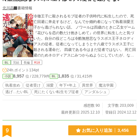
北川晶
書籍情報
冷徹王子に殺されるモブ従者の子供時代に転生したので、死
亡回避に奔走するけど、なんでか婚約者になって執着溺愛王
子から逃げられない話。 ノワールは四歳のときに乙女ゲーム
『花びらを恋の数だけ抱きしめて』の世界に転生したと気づ
いた。自分の役どころは冷酷無慈悲なラスボス王子ネロディ
アスの従者。従者になってしまうと十八歳でラスボス王子に
殺される運命だ。 四歳である今はまだ従者ではない。 死亡回
避のためネロディアスにみつからぬようにしていたが、なぜ
かうまくいかないし、その上婚約することにもなってしまっ
BL
完結
長編
R18
た？？ 十八歳で死にたくないので、婚約も従者もごめんで
24h.ポイント
134pt
す。だけど家の事情で断れない。 こうなったら婚約も従者契
8,957
1,835
位 / 228,779件
位 / 31,415件
小説
BL
約も撤回するよう王子を説得しよう！ そう思ったノワールは
なんとか策を練るのだが、ネロディアスは撤回どころかもっ
執着攻め
従者受け
溺愛
年下×年上
異世界
魔法学園
と執着してきてーー！？ クールで理論派、ラスボスからなん
逃げ…たいBL
死にたくない転生モブ従者
アンダルシュ
とか逃げたいモブ従者のノワールと、そんな従者を絶対逃が
さない冷酷無慈悲？なラスボス王子ネロディアスの恋愛頭脳
戦。
感想数 90
文字数 203,009
最終更新日 2025.12.10
登録日 2024.12.12
9
お気に入り追加
3,456