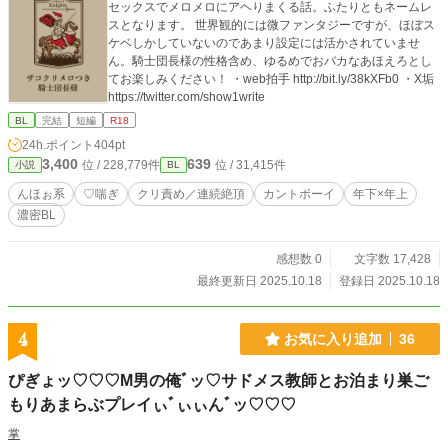
セックスでメロメロにアヘりまくる話。ふたりともネームレ
スとなります。 世界観的には微ファンタジーですが、ほぼス
ケベしかしていないのであまり設定には活かされていませ
ん。騎士団長様の性格含め、ゆるめでおバカなあほえろとし
てお楽しみください！ ・web拍手 http://bit.ly/38kXFb0 ・X垢
https://twitter.com/show1write
BL
完結
短編
R18
24h.ポイント
404pt
3,400
639
位 / 228,779件
位 / 31,415件
小説
BL
んほぉ系
♡喘ぎ
クリ責め／連続絶頂
カントボーイ
年下×年上
濃密BL
感想数 0
文字数 17,428
最終更新日 2025.10.18
登録日 2025.10.18
4
お気に入り追加
36
ぴぎょッ♡♡♡M男の俺ﾞッ♡サドメス教師とお泊まり巣ご
もりあまらぶプレイぃﾞぃぃんﾞッ♡♡♡
掌