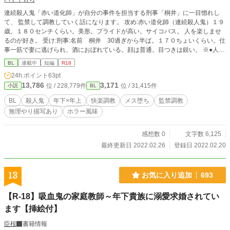
連続殺人鬼「赤い道化師」が自分の事件を担当する刑事「桐井」に一目惚れし
て、 監禁して調教していく話になります。 攻め:赤い道化師（連続殺人鬼）１９
歳。１８０センチくらい。美形。プライドが高い。サイコパス。 人を楽しませ
るのが好き。 受け:刑事:名前 桐井 30過ぎから半ば。１７０ちょいくらい。仕
事一筋で妻に逃げられ、酒におぼれている。顔は普通。目つきは鋭い。 ※●人描
写ありますので、苦手な方は閲覧注意になります。 タイトルで嫌な予感した方
BL
連載中
短編
R18
はブラウザバック。 ※無理やり描写あります。 ※読了後の苦情などは一切受け
24h.ポイント
63pt
付けません。ご自衛ください。
13,786
3,171
位 / 228,779件
位 / 31,415件
小説
BL
BL
殺人鬼
年下×年上
快楽調教
メス堕ち
監禁調教
無理やり描写あり
ホラー風味
感想数 0
文字数 6,125
最終更新日 2022.02.26
登録日 2022.02.20
13
お気に入り追加
693
【R-18】吸血鬼の家庭教師～年下貴族に溺愛求婚されてい
ます【挿絵付】
臣桜
書籍情報