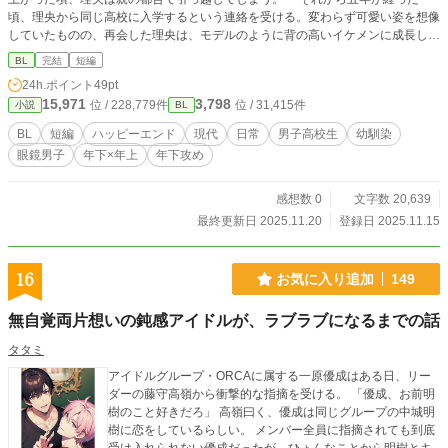
頃、理央から同じ高校に入学するという連絡を受ける。変わらず可愛い姿を想像
していたものの、再会した理央は、モデルのように背の高いイケメンに成長して
いた。 「凰ちゃんのこと大好きな俺も、他の奴らはどうでもいい俺も、どっち
BL
完結
短編
も本当の俺だから」 人前でそんな発言をして爽やかに笑う。 発言はともか
24h.ポイント
49pt
く、今も変わらず懐いてくれて嬉しい。そのはずなのに、昔とは違う成長した理
15,971
3,798
位 / 228,779件
位 / 31,415件
小説
BL
央に、だんだんとドキドキし始めて……。
BL
短編
ハッピーエンド
現代
日常
男子高校生
幼馴染
眼鏡男子
年下×年上
年下攻め
感想数 0
文字数 20,639
最終更新日 2025.11.20
登録日 2025.11.15
16
お気に入り追加
149
無自覚両片想いの鈍感アイドルが、ラブラブになるまでの話
タタミ
アイドルグループ・ORCAに属する一原優成はある日、リー
ダーの藤守高嶺から衝撃的な指摘を受ける。 「優成、お前明
樹のこと好きだろ」 高嶺曰く、優成は同じグループの中城明
樹に恋をしているらしい。 メンバー全員に指摘されても到底