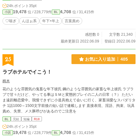
24h.ポイント
35pt
19,478
4,708
位 / 228,779件
位 / 31,415件
小説
BL
♡喘ぎ
んほぉ系
年下×年上
言葉責め
感想数 0
文字数 21,340
最終更新日 2022.06.09
登録日 2022.06.09
25
お気に入り追加
405
ラブホテルでイこう！
柄木
花のような雰囲気の鬼畜な年下彼氏 鋼のような雰囲気の家畜な年上彼氏 ラブラ
ブで甘々だけど、やってる事はＳＭと変態的プレイの二人の日常（？） ただい
ま遠距離恋愛中。我慢できずに小道具抱えて会いに行く、家畜溺愛なスパダリタ
チ 1話1000～1500文字前後の短い話で連載します 直接表現、淫語、拘束、玩具
責め、失禁、メス豚呼びがあるのでご注意を
BL
完結
短編
R18
24h.ポイント
35pt
19,478
4,708
位 / 228,779件
位 / 31,415件
小説
BL