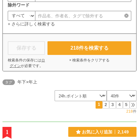
除外ワード
+ さらに詳しく検索する
保存する
218
件を検索する
検索条件の保存には
ロ
× 検索条件をクリアする
グイン
が必要です。
年下×年上
タグ
1
2
3
4
5
218
件
1
お気に入り追加
2,149