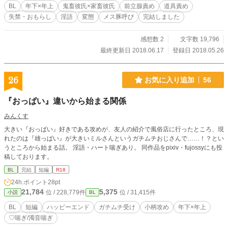
BL
年下×年上
鬼畜彼氏×家畜彼氏
前立腺責め
道具責め
失禁・おもらし
淫語
変態
メス豚呼び
完結しました
感想数 2
文字数 19,796
最終更新日 2018.06.17
登録日 2018.05.26
26
お気に入り追加
56
『おっぱい』違いから始まる関係
みんくす
大きい『おっぱい』好きである攻めが、友人の紹介で風俗店に行ったところ、現
れたのは『雄っぱい』が大きいミルさんというガチムチおじさんで……！？とい
うところから始まる話。 淫語・ハート喘ぎあり。 同作品をpixiv・fujossyにも投
稿しております。
BL
完結
短編
R18
24h.ポイント
28pt
21,784
5,375
位 / 228,779件
位 / 31,415件
小説
BL
BL
短編
ハッピーエンド
ガチムチ受け
小柄攻め
年下×年上
♡喘ぎ/濁音喘ぎ