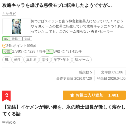
攻略キャラを虐げる悪役モブに転生したようですが…
キサラビ
気づけばスイランと言う神官超絶美人になっていた！？どう
やらBLゲームの世界に転生していて攻略キャラにきつくあた
っていた… でも、このゲーム知らない 勇者×ヒーラー
BL
連載中
短編
24h.ポイント
695pt
1,985
342
位 / 228,779件
位 / 31,415件
小説
BL
BL
転生
異世界
悪役
年下×年上
BLゲーム
感想数 5
文字数 69,106
最終更新日 2026.07.20
登録日 2026.04.05
2
お気に入り追加
1,401
【完結】イケメンが怖い俺を、氷の騎士団長が優しく溶かし
てくる話
中洲める