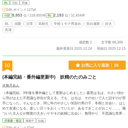
かもなんで別れてくれねぇんだよ……。 凪はなんとか碧斗に愛想を尽かされよ
BL
完結
長編
うと、嫌われよう大作戦を実行するが……？
24h.ポイント
127pt
9,953
2,193
位 / 228,955件
位 / 31,454件
小説
BL
BL
溺愛
日常
高校生
学校１モテ男攻め
告白連敗
好き
友達
感想数 2
文字数 68,306
最終更新日 2025.12.24
登録日 2025.12.15
10
お気に入り追加
16
(本編完結・番外編更新中) 妖精のたのみごと
水無月あん
（本編完結、3年後を番外編として更新はじめました）森里はるは、小さい頃か
ら羽がはえた不思議な存在が見える。でも、はるは、そのせいで人と話すのが苦
手になった。そんなとき、同じ年のやさしい笑顔の男の子、冬樹と出会い、はじ
めて友達になる。楽しい日々をおくっていたが、あるできことがおこり……。傷
ついた主人公が態度の大きいケヤキの妖精に出会い、無理やり、不思議な世界に
つれていかれる、ファンタジー要素多めのお話になっています。 この猛暑のな
児童書・童話
連載中
短編
か季節外れですが、冬から春先の設定です。どうぞよろしくお願いします。
24h.ポイント
42pt