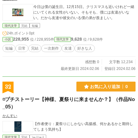
今日は僕の誕生日。12月15日。クリスマスも近いけれど一緒
にいてくれる女性がいない。そもそも、僕には友達がいな
い。だから友達や彼女のいる僕の弟が羨ましい。
現代文学
完結
短編
24h.ポイント
0pt
228,955
9,628
位 / 228,955件
位 / 9,628件
小説
現代文学
短編
日常
完結
一次創作
友達
好きな人
感想数 0
文字数 12,234
最終更新日 2024.02.06
登録日 2024.02.06
32
お気に入り追加
0
◽️プチストーリー【神様、夏祭りに来ませんか？】（作品No
_05）
かんすい
【作者便り：夏祭りにしかない高揚感、何かあるかと期待し
てしまう気持ち】
現代文学
完結
ｼｮｰﾄｼｮｰﾄ