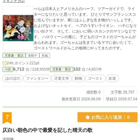
トキノナガレ
べらは日本人とアメリカ人のハーフ。ツアーガイドで、ライ
ターになりたいと思っています。 ひとりでサンフランシスコ
に住んでいますが、家にはふしぎな生き物がいっしょです。
およげないオットセイ、 ヘアのうすいライオン、 ハチになり
たい白クマ、 そして、においに弱いスカンクのマリンなどで
す。 ハロウィーンの夜に、子どものゴーストのゴーちゃんが
あらわれます。ゴーちゃんは生きているママに会いたくて、
ゴーストワールドからこの地球にやってきたのです。
児童書・童話
連載中
長編
24h.ポイント
221pt
6,712
102
位 / 228,955件
位 / 4,657件
小説
児童書・童話
ほのぼの
ファンタジー
児童文学
動物
ゴースト
友達
感想数 0
文字数 28,787
最終更新日 2026.08.09
登録日 2026.07.04
7
お気に入り追加
0
仄白い朝色の中で最愛を記した晴天の歌
沢田隆