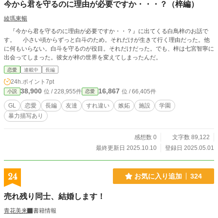
今から君を守るのに理由が必要ですか・・・？（梓編）
綾瑪東暢
『今から君を守るのに理由が必要ですか・・？』に出てくる白鳥梓のお話で
す。 小さい頃からずっと白斗のため。それだけが生きて行く理由だった。他
に何もいらない。白斗を守るのが役目。それだけだった。でも、梓は七宮智寧に
出会ってしまった。彼女が梓の世界を変えてしまったんだ。
恋愛
連載中
長編
24h.ポイント
7pt
38,900
16,867
位 / 228,955件
位 / 66,405件
小説
恋愛
GL
恋愛
長編
友達
すれ違い
嫉妬
施設
学園
暴力描写あり
感想数 0
文字数 89,122
最終更新日 2025.10.10
登録日 2025.05.01
24
お気に入り追加
324
売れ残り同士、結婚します！
青花美来
書籍情報