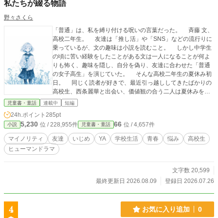
私たちが綴る物語
野々さくら
「普通」は、私を縛り付ける呪いの言葉だった。 斉藤 文、
高校二年生。 友達は「推し活」や「SNS」などの流行りに
乗っているが、文の趣味は小説を読むこと。 しかし中学生
の頃に苦い経験をしたことがある文は一人になることが何よ
りも怖く、趣味を隠し、自分を偽り、友達に合わせた「普通
の女子高生」を演じていた。 そんな高校二年生の夏休み初
日。 同じく読者が好きで、最近引っ越ししてきたばかりの
高校生、西条麗華と出会い、価値観の合う二人は夏休みを共
に過ごす。 キラキラと輝いた夏休みが終わり、文はいつも
児童書・童話
連載中
短編
の「普通の高校生活」を送ろうとするが、そんな文の前に現
24h.ポイント
285pt
れたのは麗華で、転校先は文の通う高校だった。 普通を演
5,230
66
位 / 228,955件
位 / 4,657件
小説
児童書・童話
じる文と、自然体でいる麗華。 そんな価値観のズレから二人
の関わりはなくなり、周りと合わすことをしない麗華はクラ
マイノリティ
友達
いじめ
YA
学校生活
青春
悩み
高校生
スで浮く存在となってしまう。 普通を演じることに限界を
ヒューマンドラマ
迎える文。学校での失敗から、クラスでいじめられるように
なってしまった麗華。 普通とは何か？ 友達とは何か？
二人は出会いにより、その答えを見つけていく。
文字数 20,599
最終更新日 2026.08.09
登録日 2026.07.26
4
お気に入り追加
0