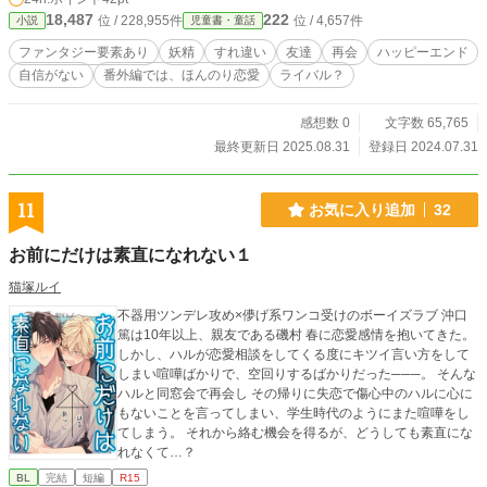
18,487
222
位 / 228,955件
位 / 4,657件
小説
児童書・童話
ファンタジー要素あり
妖精
すれ違い
友達
再会
ハッピーエンド
自信がない
番外編では、ほんのり恋愛
ライバル？
感想数 0
文字数 65,765
最終更新日 2025.08.31
登録日 2024.07.31
11
お気に入り追加
32
お前にだけは素直になれない１
猫塚ルイ
不器用ツンデレ攻め×儚げ系ワンコ受けのボーイズラブ 沖口
篤は10年以上、親友である磯村 春に恋愛感情を抱いてきた。
しかし、ハルが恋愛相談をしてくる度にキツイ言い方をして
しまい喧嘩ばかりで、空回りするばかりだった───。 そんな
ハルと同窓会で再会し その帰りに失恋で傷心中のハルに心に
もないことを言ってしまい、学生時代のようにまた喧嘩をし
てしまう。 それから絡む機会を得るが、どうしても素直にな
れなくて…？
BL
完結
短編
R15