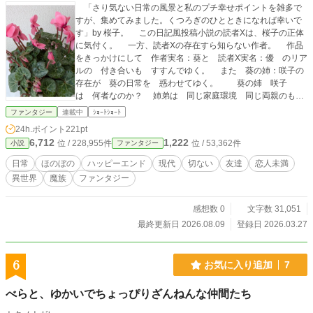
「さり気ない日常の風景と私のプチ幸せポイントを雑多で
すが、集めてみました。くつろぎのひとときになれば幸いで
す」by 桜子。 この日記風投稿小説の読者Xは、桜子の正体
に気付く。 一方、読者Xの存在すら知らない作者。 作品
をきっかけにして 作者実名：葵と 読者X実名：優 のリア
ルの 付き合いも すすんでゆく。 また 葵の姉：咲子の
存在が 葵の日常を 惑わせてゆく。 葵の姉 咲子
は 何者なのか？ 姉弟は 同じ家庭環境 同じ両親のも
と 普通に育てられた。中流上の家計、高校までは公立に通
ファンタジー
連載中
ｼｮｰﾄｼｮｰﾄ
った。常識的凡人の弟、非常識偉そうな姉、両親は同じよう
24h.ポイント
221pt
に育てたつもりなのに。 ９歳のときの大病を境に 咲子
6,712
1,222
位 / 228,955件
位 / 53,362件
小説
ファンタジー
は 別人のように変わる。 年頃になった咲子には 贈り物
が届くようになり 贈り物攻勢は 咲子が結婚後も続く。姿
日常
ほのぼの
ハッピーエンド
現代
切ない
友達
恋人未満
を見せない送り主のせいで 咲子・満の夫婦は 離婚の危機
異世界
魔族
ファンタジー
に。 葵のアルバイトがきっかけで 贈り主の正体と事情が
家族に説明される。 咲子の中に居るもう一人の存在があき
らかになり、一体の中に二人存在する異常事態を解消すべ
感想数 0
文字数 31,051
く 異世界へ旅立つ。 ＊ばらばらピースを集めたら、どん
最終更新日 2026.08.09
登録日 2026.03.27
な絵になるのか 筆者自身も迷走中のため、公開済み分も
随時加筆訂正がありまので、若干ストレスを感じることもあ
るかと思いますが、ご容赦願います。 ＊お読みいただいて
6
お気に入り追加
7
いますこと、心より感謝申し上げます。 ＊ストーリー展開
紆余曲折で すみません。内容紹介文も 修正追記をご容赦
べらと、ゆかいでちょっぴりざんねんな仲間たち
ください。