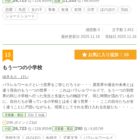
26,723
11,535
位 / 228,955件
位 / 66,405件
小説
恋愛
恋愛
失恋
女の子
青春
友達
友情
日常
ほのぼの
完結
ショートショート
感想数 0
文字数 2,451
最終更新日 2025.11.16
登録日 2025.11.16
15
お気に入り追加
10
もう一つの小学校
ゆきもと けい
パラレルワールドという世界をご存じだろうか・・・ 異世界や過去や未来とは
違う現在のもう一つの世界・・・ これはパラレルワールドで、もう一つの別世
界の同じ小学校へ行った先生と生徒たちの物語です。 同じ時間が流れているの
に、自分たちが通っている小学校とは全く違う世界・・・ ここの自分たちが全
く違うことに戸惑いながらも、現実としてそれを受け入れる生徒たち・・・ そ
して、元の世界に戻ってきた生徒たちが感じた事とは・・・ 読んで頂けてら幸
児童書・童話
完結
短編
いです。
24h.ポイント
21pt
26,723
290
位 / 228,955件
位 / 4,657件
小説
児童書・童話
学校生活
ほのぼの
転校生
児童文学
パラレルワールド