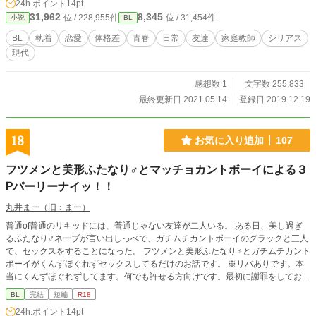
24h.ポイント
14pt
31,962
8,345
位 / 228,955件
位 / 31,454件
小説
BL
BL
執着
恋愛
体格差
青春
日常
友達
家庭教師
シリアス
現代
感想数 1
文字数 255,833
最終更新日 2021.05.14
登録日 2019.12.19
18
お気に入り追加
107
フツメンと美形ふたなり♂とマッチョカントボーイによる３
Ꮲパーリーナイッ！！
丸井まー（旧：まー）
普通of普通のリキッドには、普通じゃない友達が二人いる。 ある日、美し過ぎ
るふたなり♂ネーブが言い出しっぺで、ガチムチカントボーイのグラックと三人
で、セックスをすることになった。 フツメンと美形ふたなり♂とガチムチカント
ボーイがくんずほぐれずセックスしてるだけのお話です。 ※リバありです。本
当にくんずほぐれずしてます。何でも許せる方向けです。最初に謝罪をしておき
ます。すいませんっ！！はっちゃけ過ぎましたぁぁぁぁ！！！！ ※ムーンライ
BL
完結
短編
R18
トノベルズさんでも公開しております。
24h.ポイント
14pt