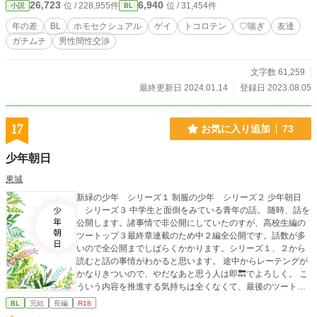
26,723
6,940
位 / 228,955件
位 / 31,454件
小説
BL
年の差
BL
ホモセクシュアル
ゲイ
トコロテン
♡喘ぎ
友達
ガチムチ
男性間性交渉
文字数 61,259
最終更新日 2024.01.14
登録日 2023.08.05
17
お気に入り追加
73
少年朝日
東城
新緑の少年 シリーズ１ 制服の少年 シリーズ２ 少年朝日
シリーズ３ 中学生と面倒をみている青年の話。 随時、話を
公開します。諸事情で非公開にしていたのすが、高校生編の
ツートップ３最終章連載のため中２編全公開です。話数が多
いので全公開までしばらくかかります。シリーズ１、２から
読むと話の事情がわかると思います。 途中からレーテングが
かなりきついので、やだなあと思う人は即🔙でよろしく。 こ
ういう内容を推進する気持ちは全くなくて、最後のツートッ
プシーズン３を完読してからクレームつけてください。最終
BL
完結
長編
R18
章で全ての答え合わせが。