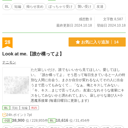
BL
短編
拗らせ攻め
ぽっちゃり受け
襲い受け
友達
感想数 0
文字数 8,587
最終更新日 2024.10.18
登録日 2024.10.18
28
お気に入り追加
14
Look at me.【誰か構ってよ】
ナニモン
ただ寂しいだけ。誰でもいいから見てほしい。愛してほし
い。 「誰か構ってよ」 そう思って毎日生きていると一人の特
別な人間に出会う。まさか自分が変わるなんてその人に出会
うまで思ってもみなくて… 「なぁ、俺とキスしてみない」
「キ、キス…まじで言ってんの」 友達になれそうな後輩にキ
スをしてみないかと誘われてしまい。 寂しがりな遊び人×小
悪魔系後輩 (毎週日曜日に更新します)
BL
完結
短編
R15
24h.ポイント
7pt
38,900
10,616
位 / 228,955件
位 / 31,454件
小説
BL