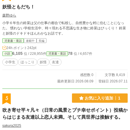
妖怪ともだち！
森野ゆら
小学６年生の鈴菜は父の仕事の都合で転校し、自然豊かな村に住むことになっ
た。 慣れない学校生活中、時々現れる不思議な生き物に鈴菜はびっくり！ 鈴菜
と妖怪のドキドキほんわかなお話です。
児童書・童話
連載中
長編
24h.ポイント
242pt
6,105
78
位 / 228,955件
位 / 4,657件
小説
児童書・童話
小学生
ほっこり
妖怪
友達
感想数 0
文字数 8,419
最終更新日 2026.08.09
登録日 2026.07.11
5
お気に入り追加
1
吹き寄せ平々凡々（日常の風景とプチ幸せポイント）投稿か
らはじまる友達以上恋人未満。そして異世界は接触する。
sakura2025