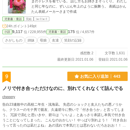
まのドレスを着ている。 話し方もお姉さまそっくり。 わたし
と同じ年なのに、ずいぶん年上のように振舞う。 表紙はかん
たん表紙メーカーさまで作成
児童書・童話
完結
ｼｮｰﾄｼｮｰﾄ
24h.ポイント
149pt
9,117
175
位 / 228,955件
位 / 4,657件
小説
児童書・童話
さがしもの
姉妹
母娘
友達
笑顔の記録
感想数 2
文字数 1,631
最終更新日 2021.01.06
登録日 2021.01.06
9
お気に入り追加
443
ノリで付き合っただけなのに、別れてくれなくて詰んでる
cheeery
告白23連敗中の高校二年生・浅海凪。 失恋のショックと友人たちの悪ノリか
ら、クラス一のモテ男で親友、久遠碧斗に勢いで「付き合うか」と言ってしま
う。 冗談で済むと思いきや、碧斗は「いいよ」とあっさり承諾し本気で付き合
うことになってしまった。 こんなのおかしい！ やっぱり別れよう！ 「付き合お
うって言ったのは凪だよね」 あの流れで本気だとは思わないだろおおお！！ し