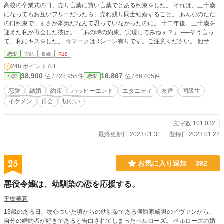
高校の卒業式の日、売り言葉に買い言葉でとある約束をした。 それは、三十歳
になってもお互いフリーだったら、売れ残り同士結婚すること。 あんなのただ
の口約束で、まさか本気だなんて思っていなかったのに。 十二年後。三十歳を
迎えた私が再会した彼は。 「あの時の約束、実現してみねぇ？」 ──そう言っ
て、私にキスをした。 ☆マークはRシーン有りです。ご注意ください。 他サイ
ト様にてRシーンカット版を投稿しております。
恋愛
完結
長編
R18
24h.ポイント
7pt
38,900
16,867
位 / 228,955件
位 / 66,405件
小説
恋愛
恋愛
結婚
約束
ハッピーエンド
エタニティ
友達
同級生
イケメン
再会
切ない
文字数 101,032
最終更新日 2023.01.31
登録日 2023.01.22
25
お気に入り追加
392
悪役令嬢は、幼馴染の恋を応援する。
平樹美莉
13歳のある日、物心ついた頃からの幼馴染である侯爵家嫡男のイヴァンから、
自分の婚約者が好きであると告白されてしまったベルローズ。 ベルローズの婚