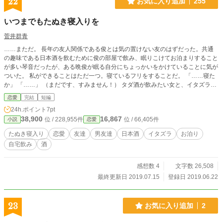
22
お気に入り追加
255
いつまでもたぬき寝入りを
菅井群青
……まただ。 長年の友人関係である俊とは気の置けない友のはずだった。共通
の趣味である日本酒を飲むために俊の部屋で飲み、眠りこけてお泊まりすること
が多い琴音だったが、ある晩俊が眠る自分にちょっかいをかけていることに気が
ついた。 私ができることはただ一つ。寝ているフリをすることだ。 「……寝た
か」 「……」 （まだです、すみません！） タダ酒が飲みたい女と、イタズラが
エスカレートしている男の話 ※マーク ややエロです 本編完結しました プチ番外
恋愛
完結
短編
編完結しました！
24h.ポイント
7pt
38,900
16,867
位 / 228,955件
位 / 66,405件
小説
恋愛
たぬき寝入り
恋愛
友達
男友達
日本酒
イタズラ
お泊り
自宅飲み
酒
感想数 4
文字数 26,508
最終更新日 2019.07.15
登録日 2019.06.22
23
お気に入り追加
2