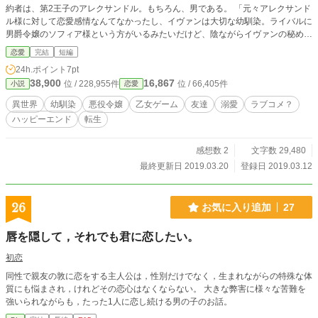
約者は、第2王子のアレクサンドル。もちろん、男である。 「元々アレクサンド
ル様に対して恋愛感情なんてなかったし、イヴァンは大切な幼馴染。ライバルに
男爵令嬢のソフィア様という方がいるみたいだけど、陰ながらイヴァンの秘めた
恋心、応援してあげましょう！」 というベルローズ。 実はその裏側で、自分達
恋愛
完結
短編
の愛する人との未来のために、転生者である幼馴染イヴァンとライバルのヒロイ
24h.ポイント
7pt
ンソフィアが手を組んでいて……！？ ※別サイトに投稿した作品（完結済）を
38,900
16,867
位 / 228,955件
位 / 66,405件
小説
恋愛
改稿して投稿する予定です。話の流れは変えていませんが、視点や話を増やした
りしています。全12話ですが、さらに増えていくかもしれません。
異世界
幼馴染
悪役令嬢
乙女ゲーム
友達
溺愛
ラブコメ？
ハッピーエンド
転生
感想数 2
文字数 29,480
最終更新日 2019.03.20
登録日 2019.03.12
26
お気に入り追加
27
唇を隠して，それでも君に恋したい。
初恋
同性で親友の敦に恋をする主人公は，性別だけでなく，生まれながらの特殊な体
質にも悩まされ，けれどその恋心はなくならない。 大きな弊害に様々な苦難を
強いられながらも，たった1人に恋し続ける男の子のお話。