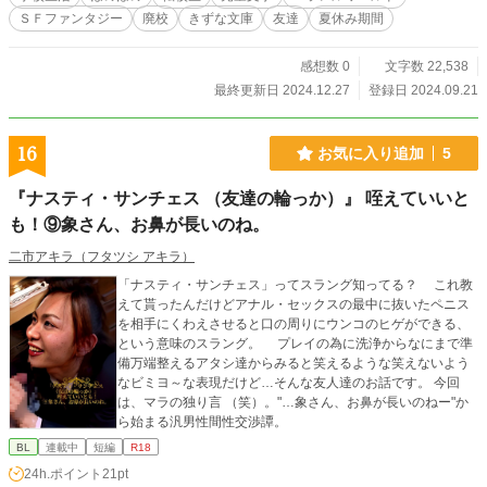
ＳＦファンタジー
廃校
きずな文庫
友達
夏休み期間
感想数 0
文字数 22,538
最終更新日 2024.12.27
登録日 2024.09.21
16
お気に入り追加
5
『ナスティ・サンチェス （友達の輪っか）』 咥えていいと
も！⑨象さん、お鼻が長いのね。
二市アキラ（フタツシ アキラ）
「ナスティ・サンチェス」ってスラング知ってる？ これ教
えて貰ったんだけどアナル・セックスの最中に抜いたペニス
を相手にくわえさせると口の周りにウンコのヒゲができる、
という意味のスラング。 プレイの為に洗浄からなにまで準
備万端整えるアタシ達からみると笑えるような笑えないよう
なビミヨ～な表現だけど…そんな友人達のお話です。 今回
は、マラの独り言 （笑）。"…象さん、お鼻が長いのねー"か
ら始まる汎男性間性交渉譚。
BL
連載中
短編
R18
24h.ポイント
21pt