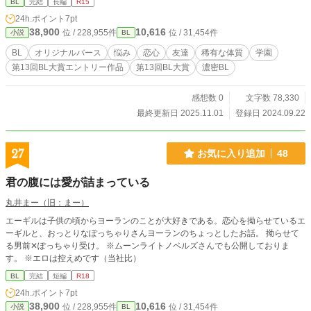
BL
完結
長編
R15
24h.ポイント
7pt
38,900
10,616
位 / 228,955件
位 / 31,454件
小説
BL
BL
オリジナルバース
悩み
恋心
友達
稀有な体質
学園
第13回BL大賞エントリー作品
第13回BL大賞
濃密BL
感想数 0
文字数 78,330
最終更新日 2025.11.01
登録日 2024.09.22
27
お気に入り追加
48
君の腹には愛が詰まっている
丸井まー（旧：まー）
エーギルは子供の頃からヨーランのことが大好きである。恋心を拗らせているエ
ーギルと、おっとりなぽっちゃりさんヨーランのちょっとしたお話。 拗らせて
る男前✕ぽっちゃり受け。 ※ムーンライトノベルズさんでも公開しておりま
す。 ※エロは控えめです（当社比）
BL
完結
短編
R18
24h.ポイント
7pt
38,900
10,616
位 / 228,955件
位 / 31,454件
小説
BL