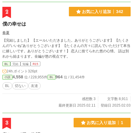
2
お気に入り追加
342
僕の幸せは
春夏
【完結しました】 【エールいただきました。ありがとうございます】 【たくさ
んの“いいね”ありがとうございます】 【たくさんの方々に読んでいただけて本当
に嬉しいです。ありがとうございます！】 恋人に捨てられた悠の心情。 話は別
れから始まります。全編が悠の視点です。
BL
完結
短編
R15
24h.ポイント
326pt
4,558
964
位 / 228,955件
位 / 31,454件
小説
BL
BL
切ない
友達
感想数 3
文字数 8,911
最終更新日 2025.02.11
登録日 2025.02.03
3
お気に入り追加
1