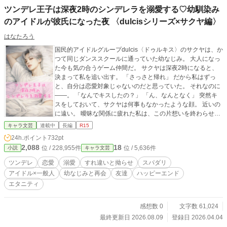
ツンデレ王子は深夜2時のシンデレラを溺愛する♡幼馴染み
のアイドルが彼氏になった夜 〈dulcisシリーズ×サクヤ編〉
はなたろう
国民的アイドルグループdulcis〈ドゥルキス〉のサクヤは、か
つて同じダンススクールに通っていた幼なじみ。 大人になっ
た今も気の合うゲーム仲間だ。 サクヤは深夜2時になると、
決まって私を追い出す。 「さっさと帰れ」 だから私はずっ
と、自分は恋愛対象じゃないのだと思っていた。 それなのに
――。 「なんでキスしたの？」 「ん、なんとなく」 突然キ
スをしておいて、サクヤは何事もなかったような顔。 近いの
に遠い。 曖昧な関係に疲れた私は、この片想いを終わらせよ
うと決意する。 そんな私の心を支えてくれたのは、オンライ
キャラ文芸
連載中
長編
R15
ンゲームで出会った優しい彼だった。 だけど――。 現実で
24h.ポイント
732pt
も、ゲームの世界でも。 私が恋をしていた相手は、ずっと同
2,088
18
位 / 228,955件
位 / 5,636件
小説
キャラ文芸
じ人だった。 「いい加減気づけよ、鈍感」 現実でも、ゲーム
でも。 サクヤはずっと私のそばにいた。 深夜2時。 サクヤが
ツンデレ
恋愛
溺愛
すれ違いと拗らせ
スパダリ
本当に伝えたかったのは、「帰れ」じゃなくて――「帰らな
アイドル×一般人
幼なじみと再会
友達
ハッピーエンド
いで」。 ツンデレだけど一途で不器用なトップアイドルに、
エタニティ
10年越しの恋を叶えられてしまう、じれ甘幼なじみラブスト
ーリー。 ※表紙は挿絵はAI生成 いいなと思っていただけた
ら、お気に入り登録ポチっとお願いします♡ 他のメンバ―が
感想数 0
文字数 61,024
登場するdulcisシリーズも合わせてご覧ください
最終更新日 2026.08.09
登録日 2026.04.04