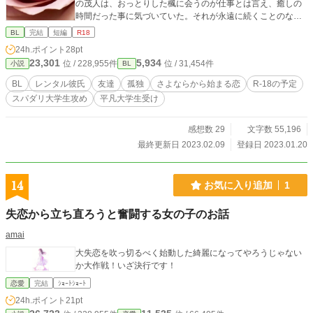
の茂人は、おっとりした楓に会うのが仕事とは言え、癒しの
時間だった事に気づいていた。それが永遠に続くことのない
関係だと気付かされた茂人のとった行動は。 不器用な恋をし
BL
完結
短編
R18
たスパダリから、お金で縁を買っていた後ろめたさから離れ
24h.ポイント
28pt
ようと頑張る、平凡な男子との妙な追いかけっこが始まる。
23,301
5,934
位 / 228,955件
位 / 31,454件
小説
BL
★15話ほどになる予定でしたが、終わりそうもないです(^◇
^;)！よろしくお願いします♡
BL
レンタル彼氏
友達
孤独
さよならから始まる恋
R-18の予定
スパダリ大学生攻め
平凡大学生受け
感想数 29
文字数 55,196
最終更新日 2023.02.09
登録日 2023.01.20
14
お気に入り追加
1
失恋から立ち直ろうと奮闘する女の子のお話
amai
大失恋を吹っ切るべく始動した綺麗になってやろうじゃない
か大作戦！いざ決行です！
恋愛
完結
ｼｮｰﾄｼｮｰﾄ
24h.ポイント
21pt