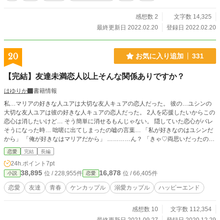
感想数 2
文字数 14,325
最終更新日 2022.02.20
登録日 2022.02.20
20
お気に入り追加
331
【完結】友達未満恋人以上そんな関係ありですか？
はゆりか
書籍情報
私…マリアの好きな人ユアは大切な友人キュアの恋人だった。 彼の…ユシンの
大切な友人ユアは彼の好きな人キュアの恋人だった。 2人を応援したいからこの
恋心は消したいけど… そう簡単に消せるもんじゃない。 隠していた恋心がバレ
そうになった時… 咄嗟に出てしまったの嘘の言葉… 「私が好きなのはユシンだ
から」 「俺が好きなはマリアだから」 …………ん？ 「きゃ♡両思いだったの
ね」 今ここに友達未満のカップルが登場する。 ＊＊＊＊＊＊＊＊ 必ず完結はし
恋愛
完結
長編
ますがゆっくり目の更新になります。
24h.ポイント
7pt
38,895
16,878
位 / 228,955件
位 / 66,405件
小説
恋愛
恋愛
友達
青春
ケンカップル
溺愛カップル
ハッピーエンド
感想数 10
文字数 112,354