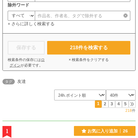
除外ワード
+ さらに詳しく検索する
保存する
218
件を検索する
検索条件の保存には
ロ
× 検索条件をクリアする
グイン
が必要です。
友達
タグ
1
2
3
4
5
218
件
1
お気に入り追加
26