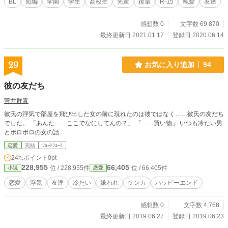
BL
短編
学園
学生
高校生
先輩
後輩
R-15
純愛
友達
感想数 0
文字数 69,870
最終更新日 2021.01.17
登録日 2020.06.14
29
お気に入り追加
94
彼の友だち
菅井群青
彼氏の浮気で部屋を飛び出した女の前に現れたのは彼ではなく……彼氏の友だち
でした。 「あんた……ここでなにしてんの？」 「……買い物」 いつも冷たい男
とボロボロの女の話
恋愛
完結
ｼｮｰﾄｼｮｰﾄ
24h.ポイント
0pt
228,955
66,405
位 / 228,955件
位 / 66,405件
小説
恋愛
恋愛
浮気
友達
冷たい
嫌われ
ケンカ
ハッピーエンド
感想数 0
文字数 4,768
最終更新日 2019.06.27
登録日 2019.06.23