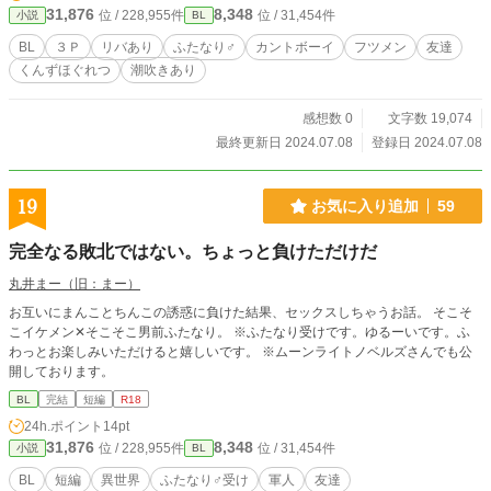
31,876
8,348
位 / 228,955件
位 / 31,454件
小説
BL
BL
３Ｐ
リバあり
ふたなり♂
カントボーイ
フツメン
友達
くんずほぐれつ
潮吹きあり
感想数 0
文字数 19,074
最終更新日 2024.07.08
登録日 2024.07.08
19
お気に入り追加
59
完全なる敗北ではない。ちょっと負けただけだ
丸井まー（旧：まー）
お互いにまんことちんこの誘惑に負けた結果、セックスしちゃうお話。 そこそ
こイケメン✕そこそこ男前ふたなり。 ※ふたなり受けです。ゆるーいです。ふ
わっとお楽しみいただけると嬉しいです。 ※ムーンライトノベルズさんでも公
開しております。
BL
完結
短編
R18
24h.ポイント
14pt
31,876
8,348
位 / 228,955件
位 / 31,454件
小説
BL
BL
短編
異世界
ふたなり♂受け
軍人
友達