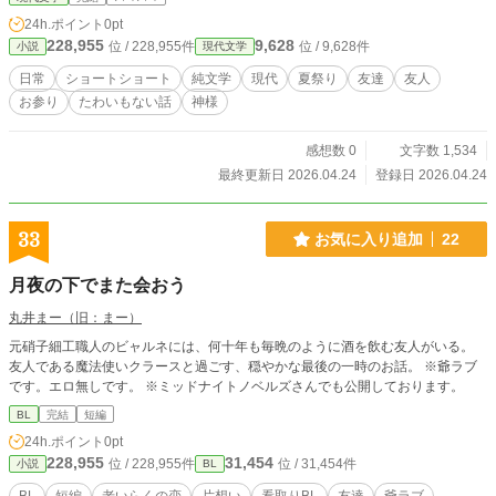
24h.ポイント
0pt
228,955
9,628
位 / 228,955件
位 / 9,628件
小説
現代文学
日常
ショートショート
純文学
現代
夏祭り
友達
友人
お参り
たわいもない話
神様
感想数 0
文字数 1,534
最終更新日 2026.04.24
登録日 2026.04.24
33
お気に入り追加
22
月夜の下でまた会おう
丸井まー（旧：まー）
元硝子細工職人のビャルネには、何十年も毎晩のように酒を飲む友人がいる。
友人である魔法使いクラースと過ごす、穏やかな最後の一時のお話。 ※爺ラブ
です。エロ無しです。 ※ミッドナイトノベルズさんでも公開しております。
BL
完結
短編
24h.ポイント
0pt
228,955
31,454
位 / 228,955件
位 / 31,454件
小説
BL