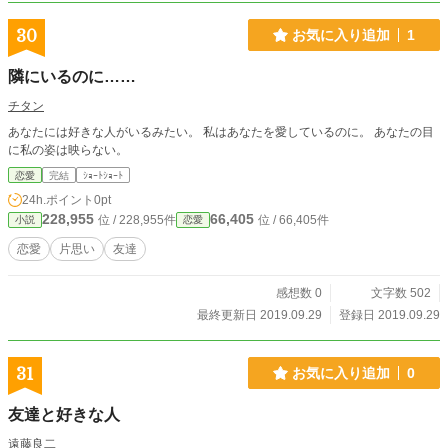
30
お気に入り追加
1
隣にいるのに……
チタン
あなたには好きな人がいるみたい。 私はあなたを愛しているのに。 あなたの目
に私の姿は映らない。
恋愛
完結
ｼｮｰﾄｼｮｰﾄ
24h.ポイント
0pt
228,955
66,405
位 / 228,955件
位 / 66,405件
小説
恋愛
恋愛
片思い
友達
感想数 0
文字数 502
最終更新日 2019.09.29
登録日 2019.09.29
31
お気に入り追加
0
友達と好きな人
遠藤良二