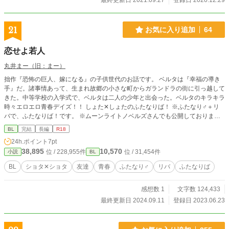
最終更新日 2021.09.27
登録日 2020.12.29
21
お気に入り追加
64
恋せよ若人
丸井まー（旧：まー）
拙作『恐怖の巨人、嫁になる』の子供世代のお話です。 ベルタは『幸福の導き
手』だ。諸事情あって、生まれ故郷の小さな町からガランドラの街に引っ越して
きた。中等学校の入学式で、ベルタは二人の少年と出会った。ベルタのキラキラ
時々エロエロ青春デイズ！！ しょた✕しょたのふたなりば！ ※ふたなり♂＋リ
バで、ふたなりば！です。 ※ムーンライトノベルズさんでも公開しておりま
す。 ※注意書きが増える場合は、都度追加していきます。全37話です。
BL
完結
長編
R18
24h.ポイント
7pt
38,895
10,570
位 / 228,955件
位 / 31,454件
小説
BL
BL
ショタ✕ショタ
友達
青春
ふたなり♂
リバ
ふたなりば
感想数 1
文字数 124,433
最終更新日 2024.09.11
登録日 2023.06.23