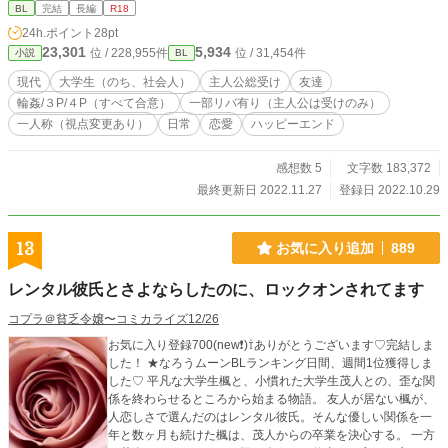
れとも。 セックスに耽りつつもそれぞれの想いは少しずつ育
BL
完結
長編
R18
ち、やがて長い長い恋愛に至る日々のお話。 （エロ満載です
24h.ポイント
28pt
が、ちゃんと恋愛もしています） ※それぞれの登場人物視点
23,301
5,934
位 / 228,955件
位 / 31,454件
小説
BL
※注意：一部リバ有り（主人公は受けのみ） ※登場人物紹介
イラストは、最終話の後 ※口語の雰囲気を重視して、「ら抜
現代
大学生（のち、社会人）
主人公総受け
友達
き」、「い抜き」、誤用の定着した言葉遣い、などをあえて
輪姦/３P/４P（すべて合意）
一部リバ有り（主人公は受けのみ）
使っている箇所があります。気になる方もいらっしゃると思
一人称（視点変更あり）
日常
恋愛
ハッピーエンド
いますが、お含みおきいただけると幸いです。 【ムーンライ
トノベルズで連載したものを一部改稿して転載】
感想数 5
文字数 183,372
最終更新日 2022.11.27
登録日 2022.10.29
13
お気に入り追加
889
レンタル彼氏とさよならしたのに、ロックオンされてます
コプラ＠貧乏令嬢〜コミカライズ12/26
お気に入り登録700(new❗️)⇧ありがとうございます♡完結しま
した！ ★なろうムーンBLランキング日間、週間1位獲得しま
した♡ 平凡な大学生楓と、小慣れた大学生茂人との、歪な関
係を終わらせるところから始まる物語。 友人が居ない楓が、
人恋しさで選んだのはレンタル彼氏。そんな優しい関係を一
年と数ヶ月も続けた楓は、茂人からの卒業を決心する。 一方