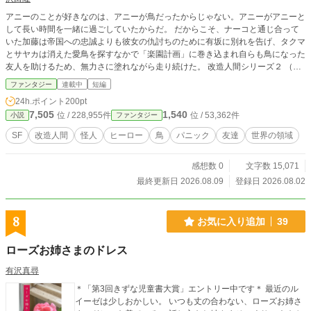
アニーのことが好きなのは、アニーが鳥だったからじゃない。アニーがアニーと
して長い時間を一緒に過ごしていたからだ。 だからこそ、ナーコと通じ合って
いた加藤は帝国への忠誠よりも彼女の仇討ちのために有坂に別れを告げ、タクマ
とサヤカは消えた愛鳥を探すなかで「楽園計画」に巻き込まれ自らも鳥になった
友人を助けるため、無力さに塗れながら走り続けた。 改造人間シリーズ２ （こ
の作品はカクヨムでも同時進行で投稿しています）
ファンタジー
連載中
短編
24h.ポイント
200pt
7,505
1,540
位 / 228,955件
位 / 53,362件
小説
ファンタジー
SF
改造人間
怪人
ヒーロー
鳥
パニック
友達
世界の領域
感想数 0
文字数 15,071
最終更新日 2026.08.09
登録日 2026.08.02
8
お気に入り追加
39
ローズお姉さまのドレス
有沢真尋
＊「第3回きずな児童書大賞」エントリー中です＊ 最近のル
イーゼは少しおかしい。 いつも丈の合わない、ローズお姉さ