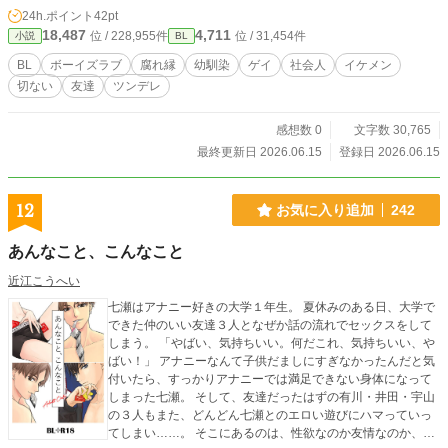
24h.ポイント
42pt
18,487
4,711
位 / 228,955件
位 / 31,454件
小説
BL
BL
ボーイズラブ
腐れ縁
幼馴染
ゲイ
社会人
イケメン
切ない
友達
ツンデレ
感想数 0
文字数 30,765
最終更新日 2026.06.15
登録日 2026.06.15
12
お気に入り追加
242
あんなこと、こんなこと
近江こうへい
七瀬はアナニー好きの大学１年生。 夏休みのある日、大学で
できた仲のいい友達３人となぜか話の流れでセックスをして
しまう。 「やばい、気持ちいい。何だこれ、気持ちいい、や
ばい！」 アナニーなんて子供だましにすぎなかったんだと気
付いたら、すっかりアナニーでは満足できない身体になって
しまった七瀬。 そして、友達だったはずの有川・井田・宇山
の３人もまた、どんどん七瀬とのエロい遊びにハマっていっ
てしまい……。 そこにあるのは、性欲なのか友情なのか、そ