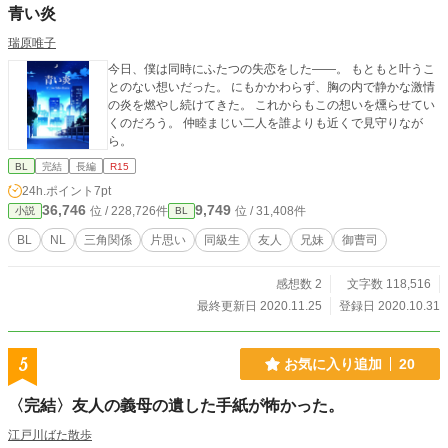
青い炎
瑞原唯子
今日、僕は同時にふたつの失恋をした——。 もともと叶うこ
とのない想いだった。 にもかかわらず、胸の内で静かな激情
の炎を燃やし続けてきた。 これからもこの想いを燻らせてい
くのだろう。 仲睦まじい二人を誰よりも近くで見守りなが
ら。
BL
完結
長編
R15
24h.ポイント
7pt
36,746
9,749
位 / 228,726件
位 / 31,408件
小説
BL
BL
NL
三角関係
片思い
同級生
友人
兄妹
御曹司
感想数 2
文字数 118,516
最終更新日 2020.11.25
登録日 2020.10.31
5
お気に入り追加
20
〈完結〉友人の義母の遺した手紙が怖かった。
江戸川ばた散歩