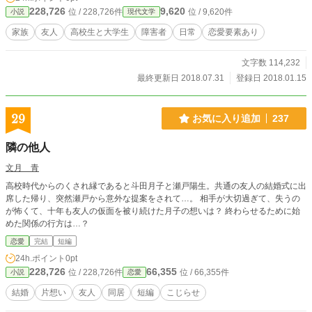
るが…。 「海を守りたい」 それぞれの思いが交錯する中、西崎が導き出した答
228,726
9,620
位 / 228,726件
位 / 9,620件
小説
現代文学
えは…？
家族
友人
高校生と大学生
障害者
日常
恋愛要素あり
文字数 114,232
最終更新日 2018.07.31
登録日 2018.01.15
29
お気に入り追加
237
隣の他人
文月 青
高校時代からのくされ縁であると斗田月子と瀬戸陽生。共通の友人の結婚式に出
席した帰り、突然瀬戸から意外な提案をされて…。 相手が大切過ぎて、失うの
が怖くて、十年も友人の仮面を被り続けた月子の想いは？ 終わらせるために始
めた関係の行方は…？
恋愛
完結
短編
24h.ポイント
0pt
228,726
66,355
位 / 228,726件
位 / 66,355件
小説
恋愛
結婚
片想い
友人
同居
短編
こじらせ