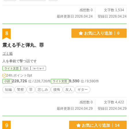
感想数 0
文字数 1,534
最終更新日 2026.04.24
登録日 2026.04.24
8
お気に入り追加
0
震える手と弾丸、罪
ゴミ箱
人を拳銃で撃つ話です
ライト文芸
完結
ｼｮｰﾄｼｮｰﾄ
24h.ポイント
0pt
228,726
9,590
位 / 228,726件
位 / 9,590件
小説
ライト文芸
短編
警察
罪
悲しみ
後悔
友人
ギター
感想数 0
文字数 4,422
最終更新日 2024.04.29
登録日 2024.04.29
9
お気に入り追加
14