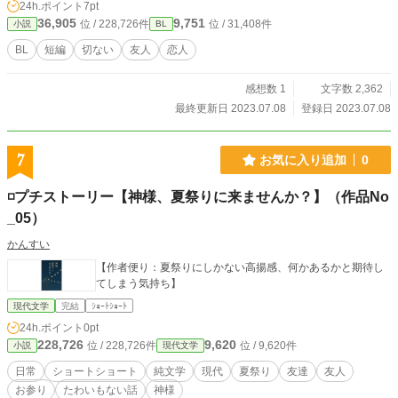
24h.ポイント
7pt
36,905
9,751
位 / 228,726件
位 / 31,408件
小説
BL
BL
短編
切ない
友人
恋人
感想数 1
文字数 2,362
最終更新日 2023.07.08
登録日 2023.07.08
7
お気に入り追加
0
◽️プチストーリー【神様、夏祭りに来ませんか？】（作品No
_05）
かんすい
【作者便り：夏祭りにしかない高揚感、何かあるかと期待し
てしまう気持ち】
現代文学
完結
ｼｮｰﾄｼｮｰﾄ
24h.ポイント
0pt
228,726
9,620
位 / 228,726件
位 / 9,620件
小説
現代文学
日常
ショートショート
純文学
現代
夏祭り
友達
友人
お参り
たわいもない話
神様