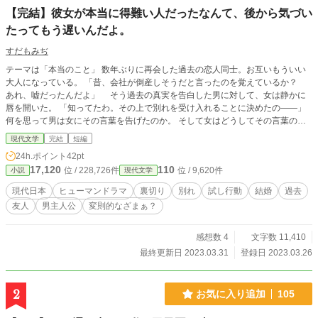
【完結】彼女が本当に得難い人だったなんて、後から気づい
たってもう遅いんだよ。
すだもみぢ
テーマは「本当のこと」 数年ぶりに再会した過去の恋人同士。お互いもういい
大人になっている。 「昔、会社が倒産しそうだと言ったのを覚えているか？
あれ、嘘だったんだよ」 そう過去の真実を告白した男に対して、女は静かに
唇を開いた。 「知ってたわ。その上で別れを受け入れることに決めたの――」
何を思って男は女にその言葉を告げたのか。 そして女はどうしてその言葉の嘘
を暴かなかったのか。 その裏にあったこととはなんだろうか。 過去の恋人たち
現代文学
完結
短編
二人のやりとりを、第三者視点綴っています。 2023/3/27 現代文学部門１位あ
24h.ポイント
42pt
りがとうございました<(_ _)> 2023/3/31 加筆修正いたしました。
17,120
110
位 / 228,726件
位 / 9,620件
小説
現代文学
現代日本
ヒューマンドラマ
裏切り
別れ
試し行動
結婚
過去
友人
男主人公
変則的なざまぁ？
感想数 4
文字数 11,410
最終更新日 2023.03.31
登録日 2023.03.26
2
お気に入り追加
105