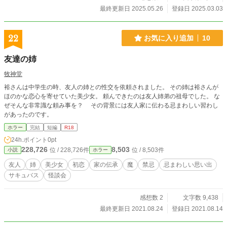
最終更新日 2025.05.26
登録日 2025.03.03
22
お気に入り追加
10
友達の姉
牧神堂
裕さんは中学生の時、友人の姉との性交を依頼されました。 その姉は裕さんが
ほのかな恋心を寄せていた美少女。 頼んできたのは友人姉弟の祖母でした。 な
ぜそんな非常識な頼み事を？ その背景には友人家に伝わる忌まわしい習わし
があったのです。
ホラー
完結
短編
R18
24h.ポイント
0pt
228,726
8,503
位 / 228,726件
位 / 8,503件
小説
ホラー
友人
姉
美少女
初恋
家の伝承
魔
禁忌
忌まわしい思い出
サキュバス
怪談会
感想数 2
文字数 9,438
最終更新日 2021.08.24
登録日 2021.08.14