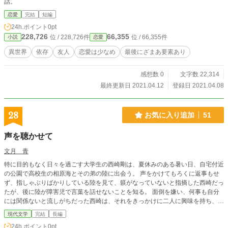
話。
恋愛
完結
短編
24h.ポイント
0pt
228,726
66,355
位 / 228,726件
位 / 66,355件
小説
恋愛
異世界
依存
友人
恋愛は少なめ
最後にざまあ要素あり
感想数 0
文字数 22,314
最終更新日 2021.04.12
登録日 2021.04.08
28
お気に入り追加
51
声を聴かせて
文月 青
特に目的もなく日々を過ごす大学生の西崎剛は、夏休みのある暑い日、自宅付近
の公園で高校生の相原海とその弟の陸に出会う。 声をかけてもろくに返事もせ
ず、指しゃぶりばかりしている陸を見て、躾がなっていないと指摘した西崎だっ
たが、後に陸が障害児で言葉を話せないことを知る。 面倒を嫌い、何事も自分
には関係ないと流しがちだった西崎は、それをきっかけに二人に興味を持ち、自
ずと関わってゆくようになる。やがて友人の挫折や陸の障害を通して、海に惹か
現代文学
完結
長編
れている自分に気づいたとき、初めて彼女が背負っているものの大きさに直面す
24h.ポイント
0pt