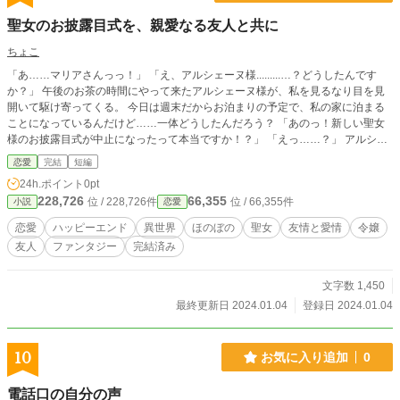
聖女のお披露目式を、親愛なる友人と共に
ちょこ
「あ……マリアさんっっ！」 「え、アルシェーヌ様.........…？どうしたんです
か？」 午後のお茶の時間にやって来たアルシェーヌ様が、私を見るなり目を見
開いて駆け寄ってくる。 今日は週末だからお泊まりの予定で、私の家に泊まる
ことになっているんだけど……一体どうしたんだろう？ 「あのっ！新しい聖女
様のお披露目式が中止になったって本当ですか！？」 「えっ……？」 アルシェ
ーヌ様の勢いに押されながら答える。 あ、やっぱりそういう話が広まったのか
恋愛
完結
短編
な？ 先日、王城で発表された、私が正式に聖女となったお披露目式の中止。 王
24h.ポイント
0pt
妃様や王子殿下に反発して……みたいな噂も出回っていたから、アルシェーヌ様
228,726
66,355
位 / 228,726件
位 / 66,355件
小説
恋愛
も知ってるんだとは思っていたけど……まさか本当だと思われてるなんてびっく
りだよ。 「えっと……お披露目式が中止になったのは本当ですけれど……正式
恋愛
ハッピーエンド
異世界
ほのぼの
聖女
友情と愛情
令嬢
な発表はありましたし、延期ですよ？」 “延期”と聞いてアルシェーヌ様が不思議
友人
ファンタジー
完結済み
そうに首を傾げる。 そっか、まだ知らないんだ。 「まだ正式ではありません
よ。ただ日取りを延期するだけなんです。それで、今準備を進めているところな
んですよ」 「あ、なるほど。じゃあマリアさんが聖女になるのも延期なのです
文字数 1,450
か？」 「それは……どうでしょう？私は正式に決まったわけじゃないの
最終更新日 2024.01.04
登録日 2024.01.04
で……」 “聖女”だの“神子”だのは『女神様の愛し子』を示す言葉で、どういう基
準で選ばれるのか明確になっていない。 ただ聖女ってお仕事が女神様の愛し子
を補佐するためにあるから、すでにそのお仕事に就いている人は除外されるんじ
10
お気に入り追加
0
ゃないかっていうのは、なんとなく分かるけど……。 「あれ？でもマリアさん
は愛し子様ですよね？」 アルシェーヌ様が不思議そうに首を傾げる。 そう、
電話口の自分の声
私……というか神様からの“神託”を受けた私は、『女神様の愛し子』として既に