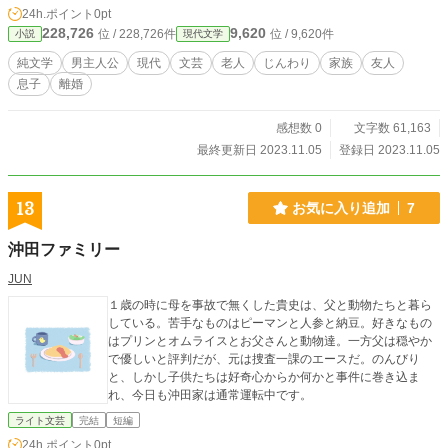
載しています。
24h.ポイント
0pt
228,726
9,620
位 / 228,726件
位 / 9,620件
小説
現代文学
純文学
男主人公
現代
文芸
老人
じんわり
家族
友人
息子
離婚
感想数 0
文字数 61,163
最終更新日 2023.11.05
登録日 2023.11.05
13
お気に入り追加
7
沖田ファミリー
JUN
１歳の時に母を事故で無くした貴史は、父と動物たちと暮ら
している。苦手なものはピーマンと人参と納豆。好きなもの
はプリンとオムライスとお父さんと動物達。一方父は穏やか
で優しいと評判だが、元は捜査一課のエースだ。のんびり
と、しかし子供たちは好奇心からか何かと事件に巻き込ま
れ、今日も沖田家は通常運転中です。
ライト文芸
完結
短編
24h.ポイント
0pt