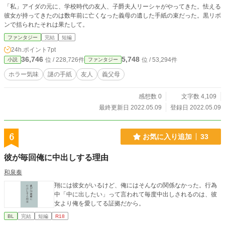
「私」アイダの元に、学校時代の友人、子爵夫人リーシャがやってきた。怯える
彼女が持ってきたのは数年前に亡くなった義母の遺した手紙の束だった。黒リボ
ンで括られたそれは果たして。
ファンタジー
完結
短編
24h.ポイント
7pt
36,746
5,748
位 / 228,726件
位 / 53,294件
小説
ファンタジー
ホラー気味
謎の手紙
友人
義父母
感想数 0
文字数 4,109
最終更新日 2022.05.09
登録日 2022.05.09
6
お気に入り追加
33
彼が毎回俺に中出しする理由
和泉奏
翔には彼女がいるけど、俺にはそんなの関係なかった。行為
中「中に出したい」って言われて毎度中出しされるのは、彼
女より俺を愛してる証拠だから。
BL
完結
短編
R18