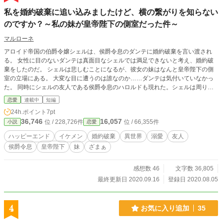
私を婚約破棄に追い込みましたけど、横の繋がりを知らない
のですか？～私の妹が皇帝陛下の側室だった件～
マルローネ
アロイド帝国の伯爵令嬢シェルは、侯爵令息のダンテに婚約破棄を言い渡され
る。 女性に目のないダンテは真面目なシェルでは満足できないと考え、婚約破
棄をしたのだ。 シェルは悲しむことになるが、彼女の妹はなんと皇帝陛下の側
室の立場にある。 大変な目に遭うのは誰なのか……ダンテは気付いていなかっ
た。 同時にシェルの友人である侯爵令息のハロルドも現れた。シェルは周りに
助けられながら、新しい幸せを掴んでいく……。
恋愛
連載中
短編
24h.ポイント
7pt
36,746
16,057
位 / 228,726件
位 / 66,355件
小説
恋愛
ハッピーエンド
イケメン
婚約破棄
異世界
溺愛
友人
侯爵令息
皇帝陛下
妹
ざまぁ
感想数 46
文字数 36,805
最終更新日 2020.09.16
登録日 2020.08.05
4
お気に入り追加
35