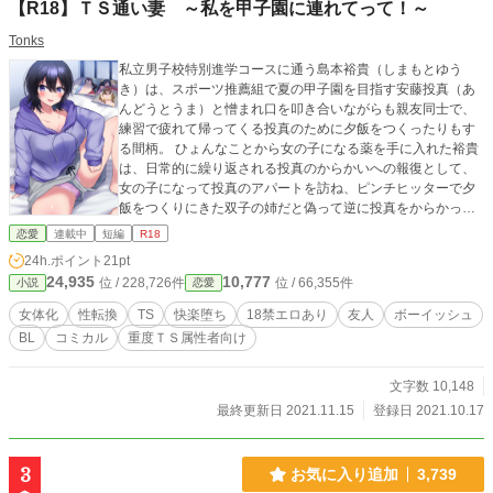
【R18】ＴＳ通い妻 ～私を甲子園に連れてって！～
Tonks
私立男子校特別進学コースに通う島本裕貴（しまもとゆう
き）は、スポーツ推薦組で夏の甲子園を目指す安藤投真（あ
んどうとうま）と憎まれ口を叩き合いながらも親友同士で、
練習で疲れて帰ってくる投真のために夕飯をつくったりもす
る間柄。 ひょんなことから女の子になる薬を手に入れた裕貴
は、日常的に繰り返される投真のからかいへの報復として、
女の子になって投真のアパートを訪ね、ピンチヒッターで夕
飯をつくりにきた双子の姉だと偽って逆に投真をからかって
やろうと画策するのだが―― ＊ ＊ ＊ BL寄りの18禁エロ
恋愛
連載中
短編
R18
描写中心。女性化した主人公のディープな心理描写を含みま
24h.ポイント
21pt
す。ふたなり、TS百合の要素は含まれておりません。エロ描
24,935
10,777
位 / 228,726件
位 / 66,355件
小説
恋愛
写はすべて「女になった元男が、男とセックスする」もので
す。 今やTS創作界の第一人者、柊ぽぷら先生に表示絵を描い
女体化
性転換
TS
快楽堕ち
18禁エロあり
友人
ボーイッシュ
ていただきました！ この光栄と喜びを胸に、これからもコ
BL
コミカル
重度ＴＳ属性者向け
アなTS作品を書き続けていきたいと思います！
文字数 10,148
最終更新日 2021.11.15
登録日 2021.10.17
3
お気に入り追加
3,739