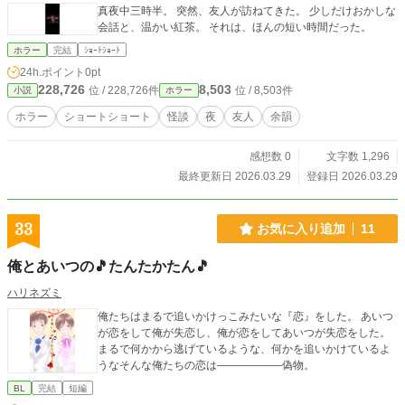
真夜中三時半。 突然、友人が訪ねてきた。 少しだけおかしな
会話と、温かい紅茶。 それは、ほんの短い時間だった。
ホラー
完結
ｼｮｰﾄｼｮｰﾄ
24h.ポイント
0pt
228,726
8,503
位 / 228,726件
位 / 8,503件
小説
ホラー
ホラー
ショートショート
怪談
夜
友人
余韻
感想数 0
文字数 1,296
最終更新日 2026.03.29
登録日 2026.03.29
33
お気に入り追加
11
俺とあいつの🎵たんたかたん🎵
ハリネズミ
俺たちはまるで追いかけっこみたいな『恋』をした。 あいつ
が恋をして俺が失恋し、俺が恋をしてあいつが失恋をした。
まるで何かから逃げているような、何かを追いかけているよ
うなそんな俺たちの恋は――――――偽物。
BL
完結
短編