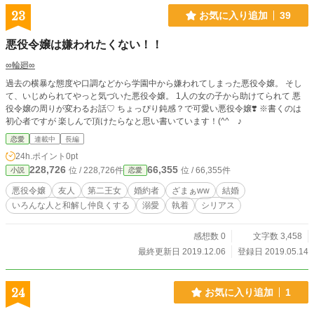
23
お気に入り追加
39
悪役令嬢は嫌われたくない！！
∞輪廻∞
過去の横暴な態度や口調などから学園中から嫌われてしまった悪役令嬢。 そし
て、いじめられてやっと気づいた悪役令嬢。 1人の女の子から助けてられて 悪
役令嬢の周りが変わるお話♡ ちょっぴり鈍感？で可愛い悪役令嬢❣️ ※書くのは
初心者ですが 楽しんで頂けたらなと思い書いています！(^^ゝ♪
恋愛
連載中
長編
24h.ポイント
0pt
228,726
66,355
位 / 228,726件
位 / 66,355件
小説
恋愛
悪役令嬢
友人
第二王女
婚約者
ざまぁww
結婚
いろんな人と和解し仲良くする
溺愛
執着
シリアス
感想数 0
文字数 3,458
最終更新日 2019.12.06
登録日 2019.05.14
24
お気に入り追加
1