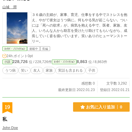
山城 潤
３６歳の主婦が、家事、育児、仕事をする中でストレスを抱
え、やがて彼女はうつ病に。何もやる気が起こらない。つい
には「死への欲求」が。病気を抱える中で、医者、家族、友
人、いろんな人から助言を受けたり助けてもらいながら、成
長していく姿を描いています。笑いありのヒューマンストー
リー。
ｴｯｾｲ・ﾉﾝﾌｨｸｼｮﾝ
連載中
長編
24h.ポイント
0pt
228,726
8,863
位 / 228,726件
位 / 8,863件
小説
ｴｯｾｲ・ﾉﾝﾌｨｸｼｮﾝ
うつ病
笑い
友人
家族
実話も含まれる
子供
感想数 0
文字数 3,292
最終更新日 2022.01.23
登録日 2022.01.21
19
お気に入り追加
0
私
John Doe