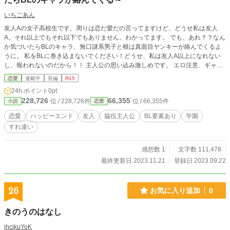
いちごあん
友人Aの女子高校生です。周りは恋だ愛だの言ってますけど、どうせ私は友人
A。それ以上でもそれ以下でもありません。わかってます。 でも、あれ？？なん
か気づいたらBLのキャラ、無口謎系男子と根は真面目ヤンキーが絡んでくるよ
うに。 私をBLに巻き込まないでください！どうせ、私は友人A以上になれない
し、報われないのだから！！ 主人公の思い込み激しめです。 エロ注意、ギャグ
あり、BL割とガッツリあり、ラブコメです。
恋愛
連載中
長編
R15
24h.ポイント
0pt
228,726
66,355
位 / 228,726件
位 / 66,355件
小説
恋愛
恋愛
ハッピーエンド
友人
脇役主人公
BL要素あり
学園
すれ違い
感想数 1
文字数 111,478
最終更新日 2023.11.21
登録日 2023.09.22
26
お気に入り追加
0
きのうのはなし
ihcikuYoK