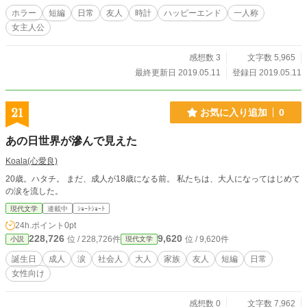
ホラー
短編
日常
友人
時計
ハッピーエンド
一人称
女主人公
感想数 3
文字数 5,965
最終更新日 2019.05.11
登録日 2019.05.11
21
お気に入り追加
0
あの日世界が滲んで見えた
Koala(心愛良)
20歳。ハタチ。 まだ、成人が18歳になる前。 私たちは、大人になってはじめて
の涙を流した。
現代文学
連載中
ｼｮｰﾄｼｮｰﾄ
24h.ポイント
0pt
228,726
9,620
位 / 228,726件
位 / 9,620件
小説
現代文学
誕生日
成人
涙
社会人
大人
家族
友人
短編
日常
女性向け
感想数 0
文字数 7,962