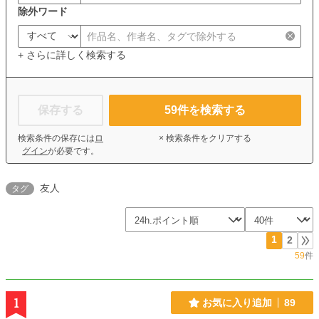
除外ワード
+ さらに詳しく検索する
保存する
59
件を検索する
検索条件の保存には
ロ
× 検索条件をクリアする
グイン
が必要です。
友人
タグ
1
2
59
件
1
お気に入り追加
89