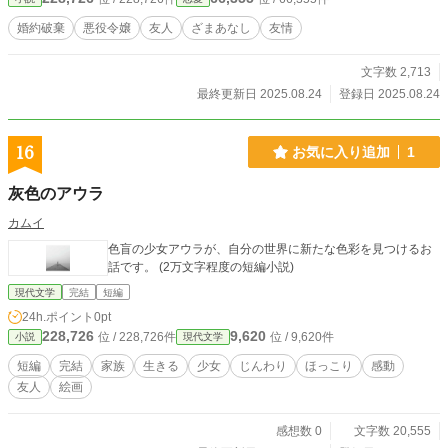
卒業式の朝、ローズは忽然と姿を消した――彼女の好きなローズマリーの香りだ
けを残して。 語られなかった彼女の本当の姿と小さな願いは、リナだけが知っ
婚約破棄
悪役令嬢
友人
ざまあなし
友情
ていた。
文字数 2,713
最終更新日 2025.08.24
登録日 2025.08.24
16
お気に入り追加
1
灰色のアウラ
カムイ
色盲の少女アウラが、自分の世界に新たな色彩を見つけるお
話です。 (2万文字程度の短編小説)
現代文学
完結
短編
24h.ポイント
0pt
228,726
9,620
位 / 228,726件
位 / 9,620件
小説
現代文学
短編
完結
家族
生きる
少女
じんわり
ほっこり
感動
友人
絵画
感想数 0
文字数 20,555