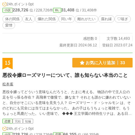
要を、何とか落とせたかと思いきや セフレとしてしか見られ
24h.ポイント
0pt
なくてガッカリ。 璃端（ri-ha）（２１歳）１８４ｃｍ 日仏の
228,726
31,408
位 / 228,726件
位 / 31,408件
小説
BL
ハーフ。元モデルでもあり かなりの美形。発言や考えがかな
り独特。 要の事はなぜか執着している。 匂いフェチ。繊細な
体の関係
友人
爛れた関係
同い年
離れがたい
腐れ縁
♡喘ぎ
ロマンチスト。 （髪の色は、ホワイトブロンド） ※今回、直
愛憎
接の登場はありません。 設定よりかは少し前の時間軸のお話
です。 参考までに載せておきます。 要は最初は璃端とお付き
合いしていました。 が、別れてしまったのでその少し後のお
感想数 0
文字数 14,493
話です。 詳しくはシリーズをお読みいただくと分かりやすい
最終更新日 2024.06.12
登録日 2023.07.24
です。
15
お気に入り追加
33
悪役令嬢ローズマリーについて、誰も知らない本当のこと
松本雀
悪役令嬢ってどういう意味なんだろうと、たまに考える。 物語の中で主人公の
足を引っ張る存在？ 高飛車で傲慢で、嫌な女？ それとも誰かに嫌われていない
と、自分がそこにいる意味を見失う人？ ローズマリー・ド・シャルモン は、そ
のどれにも完全には当てはまらなかった。 あの子はもうちょっと複雑で、もう
ちょっと馬鹿だった。 いい意味で。 ◆◆◆ 王立学園の特待生リナは、ある日突
然、同室となった公爵令嬢ローズと出会う。完璧すぎる微笑みと孤高な態度で周
恋愛
完結
短編
囲から疎まれ、「悪役令嬢」と噂されるローズ。リナも初めは距離を取ろうとし
24h.ポイント
0pt
たが、気づけば彼女の不器用な優しさに少しずつ心を動かされていく。 そして
228,726
66,355
位 / 228,726件
位 / 66,355件
小説
恋愛