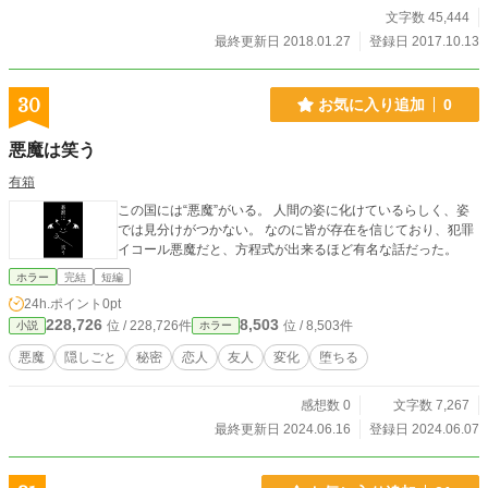
文字数 45,444
最終更新日 2018.01.27
登録日 2017.10.13
30
お気に入り追加
0
悪魔は笑う
有箱
この国には“悪魔”がいる。 人間の姿に化けているらしく、姿
では見分けがつかない。 なのに皆が存在を信じており、犯罪
イコール悪魔だと、方程式が出来るほど有名な話だった。
ホラー
完結
短編
24h.ポイント
0pt
228,726
8,503
位 / 228,726件
位 / 8,503件
小説
ホラー
悪魔
隠しごと
秘密
恋人
友人
変化
堕ちる
感想数 0
文字数 7,267
最終更新日 2024.06.16
登録日 2024.06.07