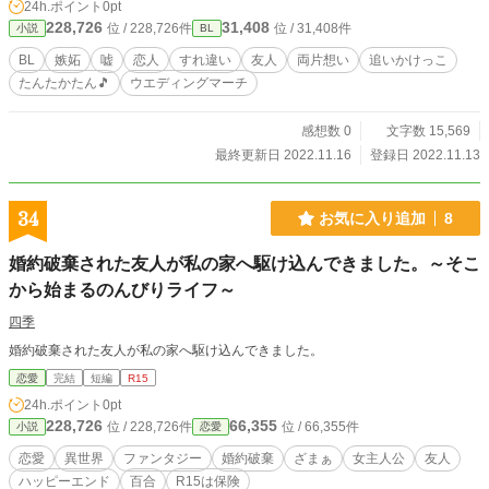
24h.ポイント
0pt
228,726
31,408
位 / 228,726件
位 / 31,408件
小説
BL
BL
嫉妬
嘘
恋人
すれ違い
友人
両片想い
追いかけっこ
たんたかたん🎵
ウエディングマーチ
感想数 0
文字数 15,569
最終更新日 2022.11.16
登録日 2022.11.13
34
お気に入り追加
8
婚約破棄された友人が私の家へ駆け込んできました。～そこ
から始まるのんびりライフ～
四季
婚約破棄された友人が私の家へ駆け込んできました。
恋愛
完結
短編
R15
24h.ポイント
0pt
228,726
66,355
位 / 228,726件
位 / 66,355件
小説
恋愛
恋愛
異世界
ファンタジー
婚約破棄
ざまぁ
女主人公
友人
ハッピーエンド
百合
R15は保険