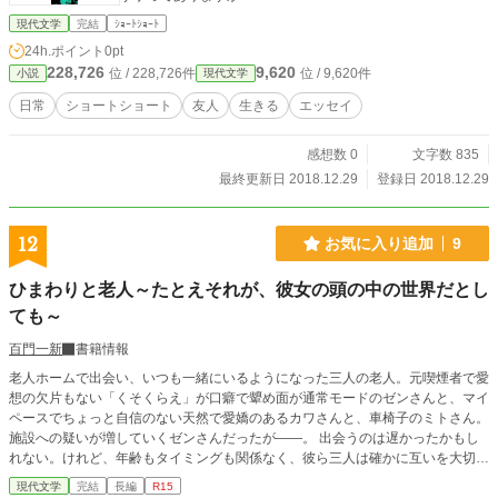
現代文学
完結
ｼｮｰﾄｼｮｰﾄ
24h.ポイント
0pt
228,726
9,620
位 / 228,726件
位 / 9,620件
小説
現代文学
日常
ショートショート
友人
生きる
エッセイ
感想数 0
文字数 835
最終更新日 2018.12.29
登録日 2018.12.29
12
お気に入り追加
9
ひまわりと老人～たとえそれが、彼女の頭の中の世界だとし
ても～
百門一新
書籍情報
老人ホームで出会い、いつも一緒にいるようになった三人の老人。元喫煙者で愛
想の欠片もない「くそくらえ」が口癖で顰め面が通常モードのゼンさんと、マイ
ペースでちょっと自信のない天然で愛嬌のあるカワさんと、車椅子のミトさん。
施設への疑いが増していくゼンさんだったが――。 出会うのは遅かったかもし
れない。けれど、年齢もタイミングも関係なく、彼ら三人は確かに互いを大切に
している【友人】同士だった。 ※「小説家になろう」「カクヨム」などにも掲
現代文学
完結
長編
R15