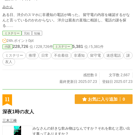
このお城で働いていることになっている。 だけど正式に就任が決まったわけじ
みかん
ゃないから、正式な発表があるまではまだ聖女じゃないわけだよ。
ある日、洋介のスマホに非通知の電話が鳴った。 留守電の内容を確認するがな
んと言っているのかわからない。 洋介は親友の直哉に相談し、電話の謎を探
る……
ミステリー
完結
短編
24h.ポイント
0pt
228,726
5,381
位 / 228,726件
位 / 5,381件
小説
ミステリー
ミステリー
推理
日常
不在着信
非通知
留守電
迷惑電話
謎
友人
感想数 0
文字数 2,667
最終更新日 2025.07.23
登録日 2025.07.23
11
お気に入り追加
0
深夜1時の友人
三木三棒
みなさんの好きな飲み物はなんですか？それを飲むと思い出
す事ってありますか？