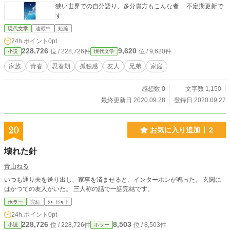
狭い世界での自分語り、多分貴方もこんな者… 不定期更新で
す
現代文学
連載中
短編
24h.ポイント
0pt
228,726
9,620
位 / 228,726件
位 / 9,620件
小説
現代文学
家族
青春
思春期
孤独感
友人
兄弟
家庭
感想数 0
文字数 1,150
最終更新日 2020.09.28
登録日 2020.09.27
20
お気に入り追加
2
壊れた針
青山ねる
いつも通り夫を送り出し、家事を済ませると、インターホンが鳴った。 玄関に
はかつての友人がいた。 三人称の話で一話完結です。
ホラー
完結
ｼｮｰﾄｼｮｰﾄ
24h.ポイント
0pt
228,726
8,503
位 / 228,726件
位 / 8,503件
小説
ホラー