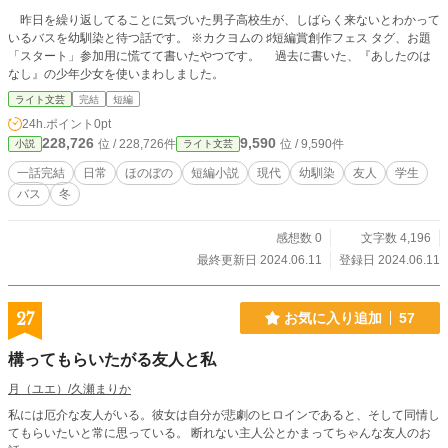
昨日を繰り返してることに気づいた男子高校生が、しばらく来ないとわかって
いるバスを幼馴染と待つ話です。 ※カクヨムの ♯短編賞創作フェス タグ、お題
「スタート」参加用に慌てて書いたやつです。 過去に書いた、『あしたのは
なし』の少年少女を使いまわしました。
ライト文芸
完結
短編
24h.ポイント
0pt
228,726
9,590
位 / 228,726件
位 / 9,590件
小説
ライト文芸
一話完結
日常
ほのぼの
短編小説
現代
幼馴染
友人
学生
バス
冬
感想数 0
文字数 4,196
最終更新日 2024.06.11
登録日 2024.06.11
27
お気に入り追加
57
構ってもらいたがる友人と私
月（ユエ）/久瀬まりか
私には厄介な友人がいる。彼女は自分が悲劇のヒロインであると、そして同情し
てもらいたいと常に思っている。 断れない主人公とかまってちゃんな友人のお