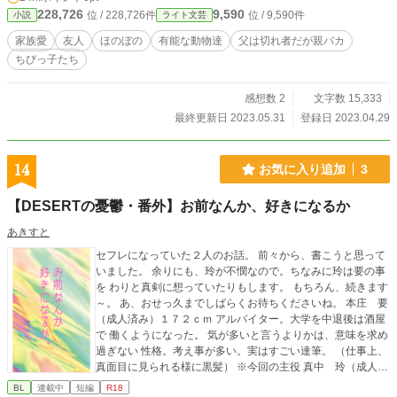
228,726
9,590
位 / 228,726件
位 / 9,590件
小説
ライト文芸
家族愛
友人
ほのぼの
有能な動物達
父は切れ者だが親バカ
ちびっ子たち
感想数 2
文字数 15,333
最終更新日 2023.05.31
登録日 2023.04.29
14
お気に入り追加
3
【DESERTの憂鬱・番外】お前なんか、好きになるか
あきすと
セフレになっていた２人のお話。 前々から、書こうと思って
いました。 余りにも、玲が不憫なので。ちなみに玲は要の事
を わりと真剣に想っていたりもします。 もちろん、続きます
～。 あ、おせっ久までしばらくお待ちくださいね。 本庄 要
（成人済み）１７２ｃｍ アルバイター。大学を中退後は酒屋
で 働くようになった。 気が多いと言うよりかは、意味を求め
過ぎない 性格。考え事が多い。実はすごい達筆。 （仕事上、
真面目に見られる様に黒髪） ※今回の主役 真中 玲（成人済
み）１７９ｃｍ 要のセフレ。なかなか本気になってくれない
BL
連載中
短編
R18