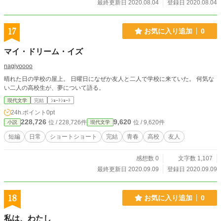
最終更新日 2020.08.04
登録日 2020.08.04
17
お気に入り追加
0
マイ・ドリーム・イズ
nagiyoooo
晴れた日の学校の屋上。 日曜日になぜか友人と二人で学校に来ていた。 何気な
い二人の高校生が、夢について語る。
現代文学
完結
ｼｮｰﾄｼｮｰﾄ
24h.ポイント
0pt
228,726
9,620
位 / 228,726件
位 / 9,620件
小説
現代文学
短編
日常
ショートショート
完結
青春
高校
友人
感想数 0
文字数 1,107
最終更新日 2020.09.09
登録日 2020.09.09
18
お気に入り追加
0
私は、わたし