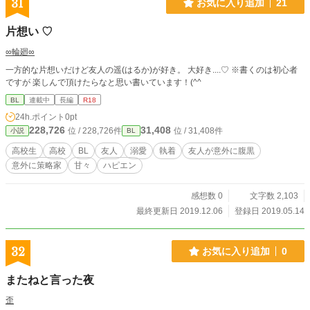
31
お気に入り追加
21
片想い ♡
∞輪廻∞
一方的な片想いだけど友人の遥(はるか)が好き。 大好き....♡ ※書くのは初心者
ですが 楽しんで頂けたらなと思い書いています！(^^ゝ
BL
連載中
長編
R18
24h.ポイント
0pt
228,726
31,408
位 / 228,726件
位 / 31,408件
小説
BL
高校生
高校
BL
友人
溺愛
執着
友人が意外に腹黒
意外に策略家
甘々
ハピエン
感想数 0
文字数 2,103
最終更新日 2019.12.06
登録日 2019.05.14
32
お気に入り追加
0
またねと言った夜
歪