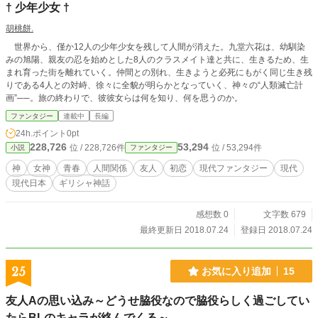
† 少年少女 †
胡桃餅.
世界から、僅か12人の少年少女を残して人間が消えた。九堂六花は、幼馴染
みの旭陽、親友の忍を始めとした8人のクラスメイト達と共に、生きるため、生
まれ育った街を離れていく。仲間との別れ、生きようと必死にもがく同じ生き残
りである4人との対峙、徐々に全貌が明らかとなっていく、神々の“人類滅亡計
画”──。旅の終わりで、彼彼女らは何を知り、何を思うのか。
ファンタジー
連載中
長編
24h.ポイント
0pt
228,726
53,294
位 / 228,726件
位 / 53,294件
小説
ファンタジー
神
女神
青春
人間関係
友人
初恋
現代ファンタジー
現代
現代日本
ギリシャ神話
感想数 0
文字数 679
最終更新日 2018.07.24
登録日 2018.07.24
25
お気に入り追加
15
友人Aの思い込み～どうせ脇役なので脇役らしく過ごしてい
たらBLのキャラが絡んでくる～