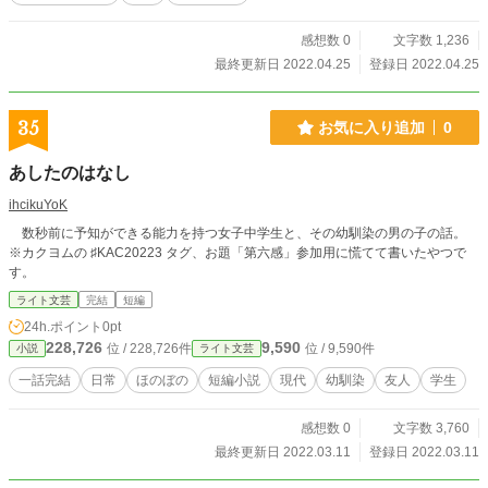
感想数 0
文字数 1,236
最終更新日 2022.04.25
登録日 2022.04.25
35
お気に入り追加
0
あしたのはなし
ihcikuYoK
数秒前に予知ができる能力を持つ女子中学生と、その幼馴染の男の子の話。
※カクヨムの ♯KAC20223 タグ、お題「第六感」参加用に慌てて書いたやつで
す。
ライト文芸
完結
短編
24h.ポイント
0pt
228,726
9,590
位 / 228,726件
位 / 9,590件
小説
ライト文芸
一話完結
日常
ほのぼの
短編小説
現代
幼馴染
友人
学生
感想数 0
文字数 3,760
最終更新日 2022.03.11
登録日 2022.03.11