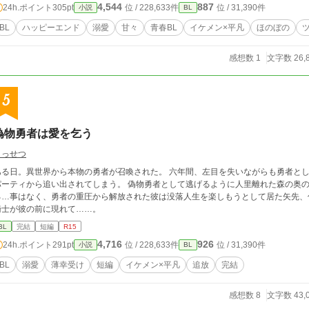
4,544
887
24h.ポイント
305pt
位 / 228,633件
位 / 31,390件
小説
BL
BL
ハッピーエンド
溺愛
甘々
青春BL
イケメン×平凡
ほのぼの
感想数 1
文字数 26,
5
偽物勇者は愛を乞う
きっせつ
ある日。異世界から本物の勇者が召喚された。 六年間、左目を失いながらも勇者と
パーティから追い出されてしまう。 偽物勇者として逃げるように人里離れた森の奥
る…事はなく、勇者の重圧から解放された彼は没落人生を楽しもうとして居た矢先、
騎士が彼の前に現れて……。
BL
完結
短編
R15
4,716
926
24h.ポイント
291pt
位 / 228,633件
位 / 31,390件
小説
BL
BL
溺愛
薄幸受け
短編
イケメン×平凡
追放
完結
感想数 8
文字数 43,