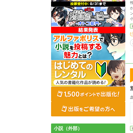
性
が、
ン
小説（外部）