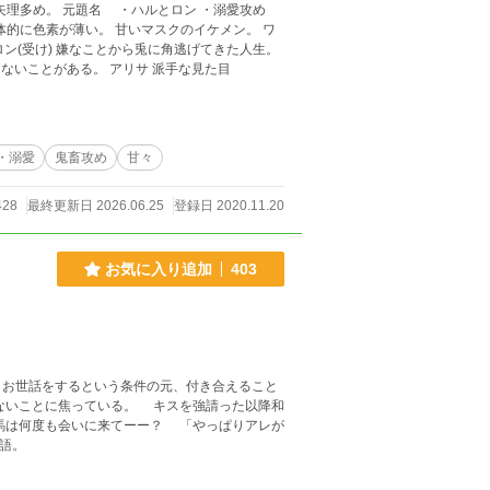
ン ・溺愛攻め
小学生の頃、夏休みの宿題は最後の日になっても出来なかった。 人の気持ちがわからないことがある。 アリサ 派手な見た目
・溺愛
鬼畜攻め
甘々
428
最終更新日 2026.06.25
登録日 2020.11.20
お気に入り追加
403
お世話をするという条件の元、付き合えること
ないことに焦っている。 キスを強請った以降和
いに来てーー？ 「やっぱりアレが
の物語。