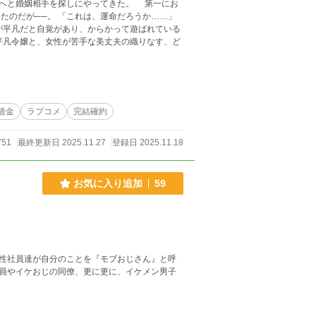
へと婚姻相手を探しにやってきた。 第一にお
、運命だろうか……」
借金
ラブコメ
完結確約
751
最終更新日 2025.11.27
登録日 2025.11.18
お気に入り追加
59
性社員達が自分のことを『モブおじさん』と呼
員やイケおじの同僚、更に更に、イケメン男子