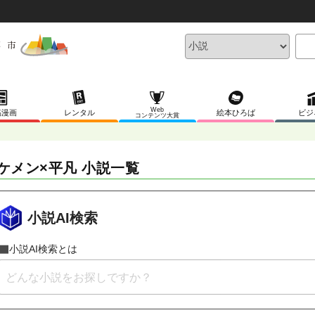
Web
稿漫画
レンタル
絵本ひろば
ビジ
コンテンツ大賞
ケメン×平凡 小説一覧
小説AI検索
小説AI検索とは