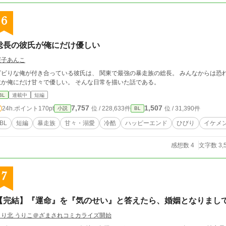
6
総長の彼氏が俺にだけ優しい
桜子あんこ
ビりな俺が付き合っている彼氏は、 関東で最強の暴走族の総長。 みんなからは恐れられ冷酷で悪魔と噂されるそんな俺の彼氏は何
故か俺にだけ甘々で優しい。 そんな日常を描いた話である。
BL
連載中
短編
7,757
1,507
24h.ポイント
170pt
位 / 228,633件
位 / 31,390件
小説
BL
BL
短編
暴走族
甘々・溺愛
冷酷
ハッピーエンド
ひびり
イケメ
感想数 4
文字数 3,
7
【完結】『運命』を『気のせい』と答えたら、婚姻となりまし
うり北 うりこ＠ざまされコミカライズ開始