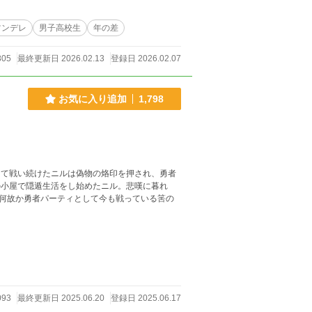
ツンデレ
男子高校生
年の差
805
最終更新日 2026.02.13
登録日 2026.02.07
お気に入り追加
1,798
して戦い続けたニルは偽物の烙印を押され、勇者
の小屋で隠遁生活をし始めたニル。悲嘆に暮れ
何故か勇者パーティとして今も戦っている筈の
093
最終更新日 2025.06.20
登録日 2025.06.17