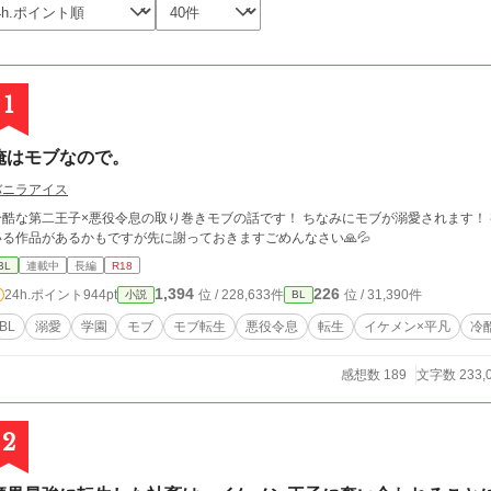
1
俺はモブなので。
バニラアイス
酷な第二王子×悪役令息の取り巻きモブの話です！ ちなみにモブが溺愛されます！ 初めて書くので誤字脱字お許しください💦 似て
いる作品があるかもですが先に謝っておきますごめんなさい🙏💦
BL
連載中
長編
R18
1,394
226
24h.ポイント
944pt
位 / 228,633件
位 / 31,390件
小説
BL
BL
溺愛
学園
モブ
モブ転生
悪役令息
転生
イケメン×平凡
冷
感想数 189
文字数 233,
2