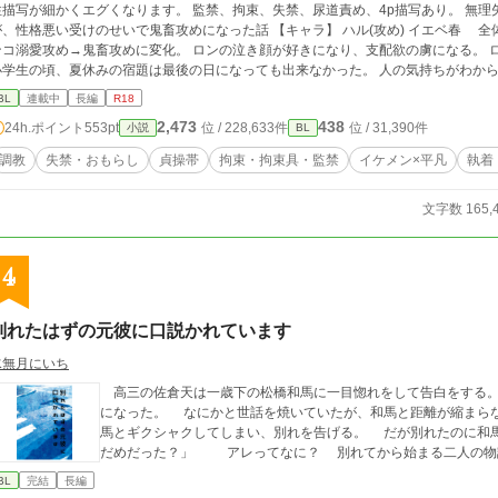
描写が細かくエグくなります。 監禁、拘束、失禁、尿道責め、4p描写あり。 無理矢理多め。 元題名 ・ハルとロ
性格悪い受けのせいで鬼畜攻めになった話 【キャラ】 ハル(攻め) イエベ春 全体的に色素が薄い。 甘いマスクのイケメン。 ワ
コ溺愛攻め→鬼畜攻めに変化。 ロンの泣き顔が好きになり、支配欲の虜になる。 ロン(受け) 嫌なことから兎に角逃げてきた人生。
BL
連載中
長編
R18
2,473
438
24h.ポイント
553pt
位 / 228,633件
位 / 31,390件
小説
BL
調教
失禁・おもらし
貞操帯
拘束・拘束具・監禁
イケメン×平凡
執着
文字数 165,
4
別れたはずの元彼に口説かれています
水無月にいち
高三の佐倉天は一歳下の松橋和馬に一目惚れをして告白をする。
になった。 なにかと世話を焼いていたが、和馬と距離が縮まら
馬とギクシャクしてしまい、別れを告げる。 だが別れたのに和馬は何度も会
だめだった？」 アレってなに？ 別れてから始まる二人
BL
完結
長編