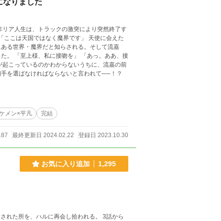
になりました
非リア人生は、トラックの激突により突然終了す
にある世界・魔界だと知らされる。そして流嘉
ああ、接
手を選ばなければならないと言われて──！？
ケメン×平凡
完結
187
最終更新日 2024.02.22
登録日 2023.10.30
お気に入り追加
1,295
た所を、ハルに再会し拾われる。 3話から