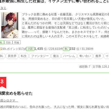
魔界最強に転生した社畜は、イケメン王子に奪い合われること
タタミ
ブラック企業に務める社畜・佐藤流嘉。 クリスマスも残業確定の
る。 死後目覚めると、目の前で見目麗しい天使が微笑んでいた。 「ここは天国ではなく魔界です」 天使に会えた
と喜んだのもつかの間、そこは天国などではなく魔法が当たり前
は、魔界に君臨する最強の支配者『至上様』に転生していたのだった。 「至上様、私に接吻を」 「あっ。
吻か……って、接吻！？なんだそれ、まさかキスですか！？」 何が起こっているのかわからないうちに、流嘉の前
に現れたのは美しい４人の王子。この４王子にキスをして、結婚相
BL
完結
長編
1,435
232
24h.ポイント
917pt
位 / 228,633件
位 / 31,390件
小説
BL
BL
異世界
転生
ファンタジー
魔法
ハーレム
奪い合い
魔界
イ
感想数 7
文字数 126,
3
溺愛攻めを怒らせた
冬田シロクマ
高校の同級生のハルに、告白され振った。 大人になった時、彼女に振られ家を追い出され