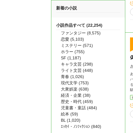
新着の小説
小説作品すべて (22,254)
ファンタジー (8,575)
恋愛 (5,103)
ミステリー (571)
ホラー (755)
SF (1,187)
キャラ文芸 (298)
ライト文芸 (448)
青春 (1,026)
現代文学 (753)
大衆娯楽 (638)
経済・企業 (38)
歴史・時代 (459)
児童書・童話 (484)
絵本 (59)
BL (1,020)
ｴｯｾｲ・ﾉﾝﾌｨｸｼｮﾝ (840)