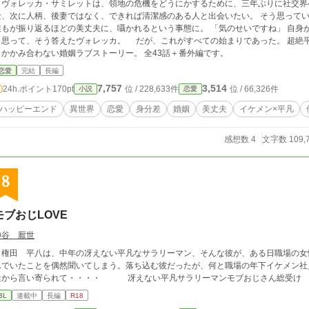
ヴォレッカ・サミレットは、領地の危機をどうにかするために、三年ぶりに社交界
、次に人柄、後妻ではなく、できれば清潔感のある人と出会いたい。 そう思っていたのだが──。 「これは
もが振り返るほどの美丈夫に、囁かれるという事態に。 「気のせいですね」 自身が平凡だと自覚があり、からかって遊ばれている
て、そう答えたヴォレッカ。 だが、これがすべての始まりであった。 超絶平凡令嬢と、女性が苦手な美丈夫の織りなす、ど
こかかみ合わない婚姻ラブストーリー。 全43話＋番外編です。
恋愛
完結
長編
7,757
3,514
24h.ポイント
170pt
位 / 228,633件
位 / 66,326件
小説
恋愛
ハッピーエンド
異世界
恋愛
身分差
婚姻
美丈夫
イケメン×平凡
感想数 4
文字数 109,
8
モブおじLOVE
神谷 厭世
権田 平八は、中年の冴えない平凡なサラリーマン、そんな彼が、ある日職場の女
んでいたことを偶然聞いてしまう。落ち込む彼だったが、何と職場の年下イケメン社
達から言い寄られて・・・・ 冴えない平凡サラリーマンモブおじさん総受け
BL
連載中
長編
R18