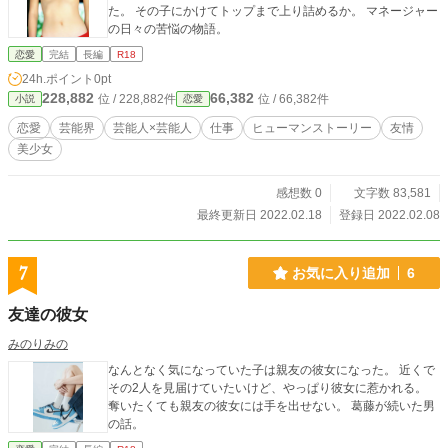
た。 その子にかけてトップまで上り詰めるか。 マネージャー
の日々の苦悩の物語。
恋愛
完結
長編
R18
24h.ポイント
0pt
228,882
66,382
位 / 228,882件
位 / 66,382件
小説
恋愛
恋愛
芸能界
芸能人×芸能人
仕事
ヒューマンストーリー
友情
美少女
感想数 0
文字数 83,581
最終更新日 2022.02.18
登録日 2022.02.08
7
お気に入り追加
6
友達の彼女
みのりみの
なんとなく気になっていた子は親友の彼女になった。 近くで
その2人を見届けていたいけど、やっぱり彼女に惹かれる。
奪いたくても親友の彼女には手を出せない。 葛藤が続いた男
の話。