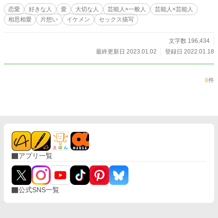
恋愛
好きな人
愛
大切な人
芸能人×一般人
芸能人×芸能人
相思相愛
片想い
イケメン
セックス描写
文字数 196,434
最終更新日 2023.01.02
登録日 2022.01.18
8
件
アプリ一覧
公式SNS一覧