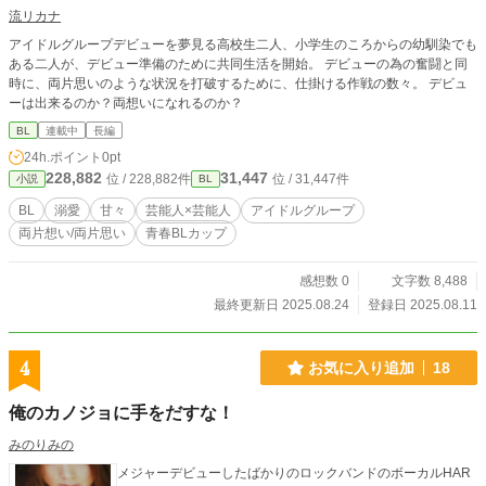
流リカナ
アイドルグループデビューを夢見る高校生二人、小学生のころからの幼馴染でも
ある二人が、デビュー準備のために共同生活を開始。 デビューの為の奮闘と同
時に、両片思いのような状況を打破するために、仕掛ける作戦の数々。 デビュ
ーは出来るのか？両想いになれるのか？
BL
連載中
長編
24h.ポイント
0pt
228,882
31,447
位 / 228,882件
位 / 31,447件
小説
BL
BL
溺愛
甘々
芸能人×芸能人
アイドルグループ
両片想い/両片思い
青春BLカップ​
感想数 0
文字数 8,488
最終更新日 2025.08.24
登録日 2025.08.11
4
お気に入り追加
18
俺のカノジョに手をだすな！
みのりみの
メジャーデビューしたばかりのロックバンドのボーカルHAR