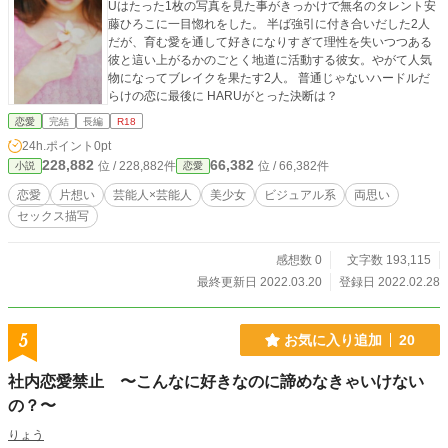
Uはたった1枚の写真を見た事がきっかけで無名のタレント安
藤ひろこに一目惚れをした。 半ば強引に付き合いだした2人
だが、育む愛を通して好きになりすぎて理性を失いつつある
彼と這い上がるかのごとく地道に活動する彼女。やがて人気
物になってブレイクを果たす2人。 普通じゃないハードルだ
らけの恋に最後に HARUがとった決断は？
恋愛
完結
長編
R18
24h.ポイント
0pt
228,882
66,382
位 / 228,882件
位 / 66,382件
小説
恋愛
恋愛
片想い
芸能人×芸能人
美少女
ビジュアル系
両思い
セックス描写
感想数 0
文字数 193,115
最終更新日 2022.03.20
登録日 2022.02.28
5
お気に入り追加
20
社内恋愛禁止 〜こんなに好きなのに諦めなきゃいけない
の？〜
りょう