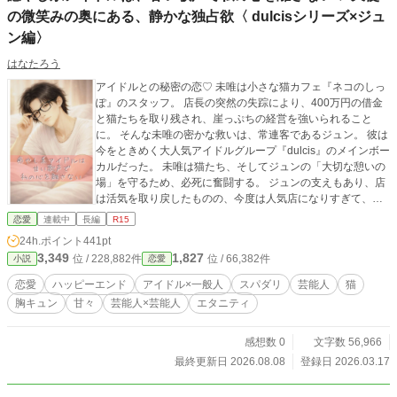
の微笑みの奥にある、静かな独占欲〈 dulcisシリーズ×ジュ
ン編〉
はなたろう
アイドルとの秘密の恋♡ 未唯は小さな猫カフェ『ネコのしっ
ぽ』のスタッフ。 店長の突然の失踪により、400万円の借金
と猫たちを取り残され、崖っぷちの経営を強いられること
に。 そんな未唯の密かな救いは、常連客であるジュン。 彼は
今をときめく大人気アイドルグループ『dulcis』のメインボー
カルだった。 未唯は猫たち、そしてジュンの「大切な憩いの
場」を守るため、必死に奮闘する。 ジュンの支えもあり、店
は活気を取り戻したものの、今度は人気店になりすぎて、ジ
ュンが通えなくなってしまう。 「今夜、閉店後に会いたい」
恋愛
連載中
長編
R15
再会したジュンは、メガネを外して未唯を見つめる。 『癒や
24h.ポイント
441pt
し系アイドル』のジュンが、初めて素顔の独占欲を剥き出し
3,349
1,827
位 / 228,882件
位 / 66,382件
小説
恋愛
にして迫ってきて――。 猫がつないだ出会いから始まる、甘
くてちょっぴり刺激的な格差恋物語。 ※Episode2以降、大人
恋愛
ハッピーエンド
アイドル×一般人
スパダリ
芸能人
猫
の恋愛描写（ちょいエロ）が含まれます。 ※表紙・挿絵イラ
胸キュン
甘々
芸能人×芸能人
エタニティ
ストはAI作成です。
感想数 0
文字数 56,966
最終更新日 2026.08.08
登録日 2026.03.17