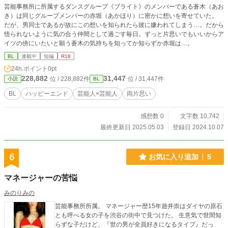
芸能事務所に所属するダンスグループ《ブライト》のメンバーである蒼木（あお
き）は同じグループメンバーの赤堀（あかほり）に密かに想いを寄せていた。
だが、男同士であるが故にこの想いを知られたら彼に嫌われてしまう…。だから
悟られないように気の合う仲間として過ごす毎日。ずっと片思いでもいいからア
イツの傍にいたいと願う蒼木の気持ちを知ってか知らずか赤堀は…。
BL
連載中
短編
R18
24h.ポイント
0pt
228,882
31,447
位 / 228,882件
位 / 31,447件
小説
BL
BL
ハッピーエンド
芸能人×芸能人
両片思い
感想数 0
文字数 10,742
最終更新日 2025.05.03
登録日 2024.10.07
6
お気に入り追加
5
マネージャーの苦悩
みのりみの
芸能事務所所属。 マネージャー歴15年遊井崇はダイヤの原石
とも呼べる女の子を渋谷の街中で見つけた。 生意気で世間知
らずな子だけど、『世の男が全員好きになるタイプ』だっ