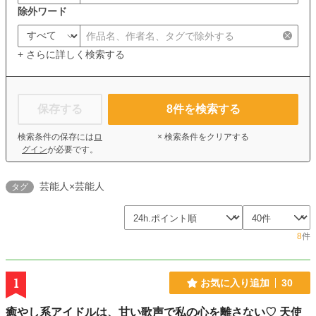
除外ワード
+ さらに詳しく検索する
保存する
8
件を検索する
検索条件の保存には
ロ
× 検索条件をクリアする
グイン
が必要です。
芸能人×芸能人
タグ
8
件
1
お気に入り追加
30
癒やし系アイドルは、甘い歌声で私の心を離さない♡ 天使