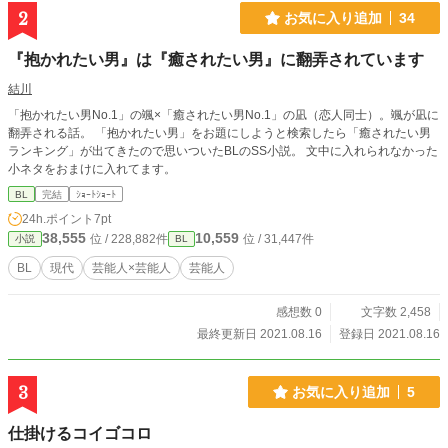
2
お気に入り追加
34
『抱かれたい男』は『癒されたい男』に翻弄されています
結川
「抱かれたい男No.1」の颯×「癒されたい男No.1」の凪（恋人同士）。颯が凪に
翻弄される話。 「抱かれたい男」をお題にしようと検索したら「癒されたい男
ランキング」が出てきたので思いついたBLのSS小説。 文中に入れられなかった
小ネタをおまけに入れてます。
BL
完結
ｼｮｰﾄｼｮｰﾄ
24h.ポイント
7pt
38,555
10,559
位 / 228,882件
位 / 31,447件
小説
BL
BL
現代
芸能人×芸能人
芸能人
感想数 0
文字数 2,458
最終更新日 2021.08.16
登録日 2021.08.16
3
お気に入り追加
5
仕掛けるコイゴコロ