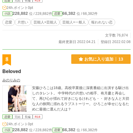
恋愛
完結
長編
R18
24h.ポイント
0pt
228,882
66,382
位 / 228,882件
位 / 66,382件
小説
恋愛
恋愛
片想い
芸能人×芸能人
芸能人×一般人
報われない恋
文字数 76,874
最終更新日 2022.04.21
登録日 2022.02.08
8
お気に入り追加
13
Beloved
みのりみの
安藤ひろこは18歳。高校卒業後に深夜番組に出演する駆け出
しのタレント。 中学時代の片想いの相手、有月慶と再会し
て、再び心が揺れて好きになるけれども・・ 好きな人と大切
な人の狭間に揺れるラブストーリー。 ひろこが幸せになるた
めに最後に選んだ人は？
恋愛
完結
長編
R18
24h.ポイント
0pt
228,882
66,382
位 / 228,882件
位 / 66,382件
小説
恋愛