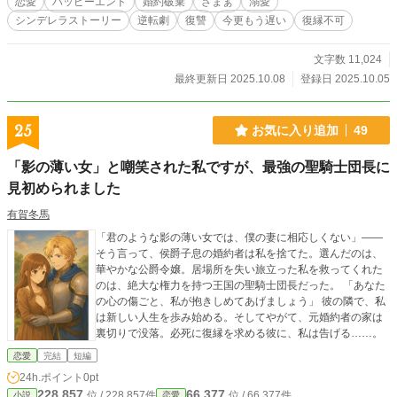
恋愛
ハッピーエンド
婚約破棄
ざまぁ
溺愛
シンデレラストーリー
逆転劇
復讐
今更もう遅い
復縁不可
文字数 11,024
最終更新日 2025.10.08
登録日 2025.10.05
25
お気に入り追加
49
「影の薄い女」と嘲笑された私ですが、最強の聖騎士団長に
見初められました
有賀冬馬
「君のような影の薄い女では、僕の妻に相応しくない」――
そう言って、侯爵子息の婚約者は私を捨てた。選んだのは、
華やかな公爵令嬢。居場所を失い旅立った私を救ってくれた
のは、絶大な権力を持つ王国の聖騎士団長だった。 「あなた
の心の傷ごと、私が抱きしめてあげましょう」 彼の隣で、私
は新しい人生を歩み始める。そしてやがて、元婚約者の家は
裏切りで没落。必死に復縁を求める彼に、私は告げる……。
恋愛
完結
短編
24h.ポイント
0pt
228,857
66,377
位 / 228,857件
位 / 66,377件
小説
恋愛