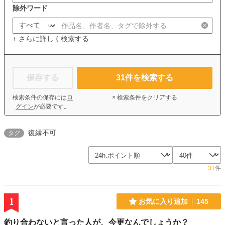
除外ワード
+ さらに詳しく検索する
保存する
31
件を検索する
検索条件の保存には
ロ
× 検索条件をクリアする
グイン
が必要です。
復縁不可
タグ
31
件
1
お気に入り追加
145
釣り合わないと言った人が、今更なんでしょうか？