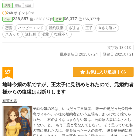
しまって……！？ その頃、侯爵令嬢に振り回されてボロボロ
恋愛
完結
短編
になった元婚約者が、私の元へ復縁を求めて現れます。で
24h.ポイント
0pt
も、もう私には、最高の王子様がいるから。
228,857
66,377
位 / 228,857件
位 / 66,377件
小説
恋愛
恋愛
ハッピーエンド
婚約破棄
ざまぁ
王子
今さら遅い
スカッと
逆転劇
溺愛
復縁不可
文字数 13,613
最終更新日 2025.07.24
登録日 2025.07.21
27
お気に入り追加
66
地味令嬢の私ですが、王太子に見初められたので、元婚約者
様からの復縁はお断りします
有賀冬馬
子爵令嬢の私は、いつだって日陰者。 唯一の光だった公爵子
息ヴィルヘルム様の婚約者という立場も、あっけなく捨てら
れた。「君のようなつまらない娘は、公爵家の妻にふさわし
くない」と。 もう二度と恋なんてしない。 そう思っていた私
の前に現れたのは、傷を負った一人の青年。 彼を献身的に看