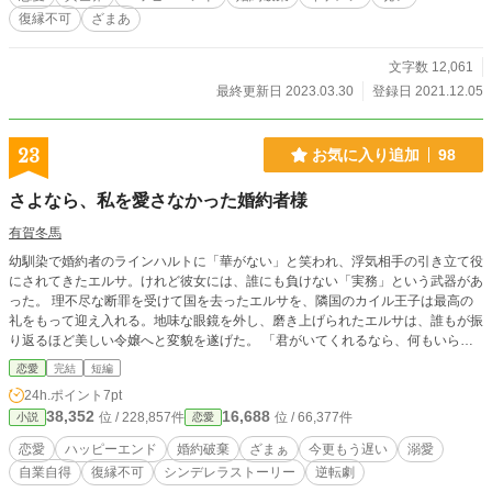
復縁不可
ざまあ
文字数 12,061
最終更新日 2023.03.30
登録日 2021.12.05
23
お気に入り追加
98
さよなら、私を愛さなかった婚約者様
有賀冬馬
幼馴染で婚約者のラインハルトに「華がない」と笑われ、浮気相手の引き立て役
にされてきたエルサ。けれど彼女には、誰にも負けない「実務」という武器があ
った。 理不尽な断罪を受けて国を去ったエルサを、隣国のカイル王子は最高の
礼をもって迎え入れる。地味な眼鏡を外し、磨き上げられたエルサは、誰もが振
り返るほど美しい令嬢へと変貌を遂げた。 「君がいてくれるなら、何もいらな
い」 甘い言葉で溺愛されるエルサ。対照的に、自業自得で没落する元婚約者。
恋愛
完結
短編
24h.ポイント
7pt
38,352
16,688
位 / 228,857件
位 / 66,377件
小説
恋愛
恋愛
ハッピーエンド
婚約破棄
ざまぁ
今更もう遅い
溺愛
自業自得
復縁不可
シンデレラストーリー
逆転劇