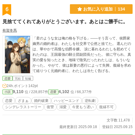
6
お気に入り追加
134
見捨ててくれてありがとうございます。あとはご勝手に。
有賀冬馬
「君のような女は俺の格を下げる」――そう言って、侯爵家
嫡男の婚約者は、わたしを社交界で公然と捨てた。 選んだの
は、華やかで高慢な伯爵令嬢。 涙に暮れるわたしを慰めてく
れたのは、王国最強の騎士団副団長だった。 彼に守られ、真
実の愛を知ったとき、地味で陰気だったわたしは、もういな
かった。 やがて、彼は新妻の悪行によって失脚。復縁を求め
て縋りつく元婚約者に、わたしは冷たく告げる。
恋愛
完結
短編
24h.ポイント
142pt
9,110
4,102
位 / 228,857件
位 / 66,377件
小説
恋愛
恋愛
ざまぁ
婚約破棄
ハッピーエンド
逆転劇
シンデレラストーリー
復讐
溺愛
今更もう遅い
復縁不可
文字数 11,478
最終更新日 2025.09.18
登録日 2025.09.15