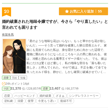
20
お気に入り追加
55
婚約破棄された地味令嬢ですが、今さら「やり直したい」と
言われても困ります
有賀冬馬
「君のような地味な花はいらない。もっと華やかな花が欲し
いんだ」――そう言って婚約を破棄した騎士団長エルド。 家
族にも見捨てられた私は、身を隠すために向かった辺境で、
魔物に襲われそうになったところを一人の男に救われる。 彼
は、冷酷と恐れられる魔導王イザーク様だった。 でも、彼は
私にだけは驚くほど優しく、私の地味な部分を「落ち着いた
美しさ」と呼んでくれた。 やがて彼は、不正を働いて全てを
失ったエルド様を、静かに、しかし確実に破滅させていく。
私は、そんな彼の隣で、穏やかに微笑む。もう、あなたを愛
恋愛
完結
短編
していません。
24h.ポイント
14pt
31,370
13,407
位 / 228,857件
位 / 66,377件
小説
恋愛
恋愛
ハッピーエンド
婚約破棄
ざまぁ
シンデレラストーリー
逆転劇
溺愛
復讐
今更もう遅い
復縁不可