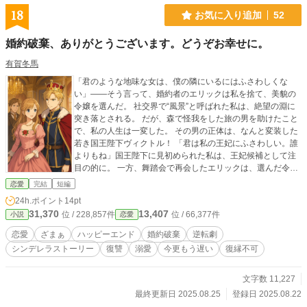
18
お気に入り追加
52
婚約破棄、ありがとうございます。どうぞお幸せに。
有賀冬馬
「君のような地味な女は、僕の隣にいるにはふさわしくな
い」――そう言って、婚約者のエリックは私を捨て、美貌の
令嬢を選んだ。 社交界で“風景”と呼ばれた私は、絶望の淵に
突き落とされる。 だが、森で怪我をした旅の男を助けたこと
で、私の人生は一変した。 その男の正体は、なんと変装した
若き国王陛下ヴィクトル！ 「君は私の王妃にふさわしい。誰
よりもね」国王陛下に見初められた私は、王妃候補として注
目の的に。 一方、舞踏会で再会したエリックは、選んだ令嬢
の放蕩に苦しみ、見る影もなく落ちぶれていた。 今更、私に
恋愛
完結
短編
縋りついてくるなんて、遅すぎます。 婚約破棄、本当にあり
24h.ポイント
14pt
がとうございました！
31,370
13,407
位 / 228,857件
位 / 66,377件
小説
恋愛
恋愛
ざまぁ
ハッピーエンド
婚約破棄
逆転劇
シンデレラストーリー
復讐
溺愛
今更もう遅い
復縁不可
文字数 11,227
最終更新日 2025.08.25
登録日 2025.08.22