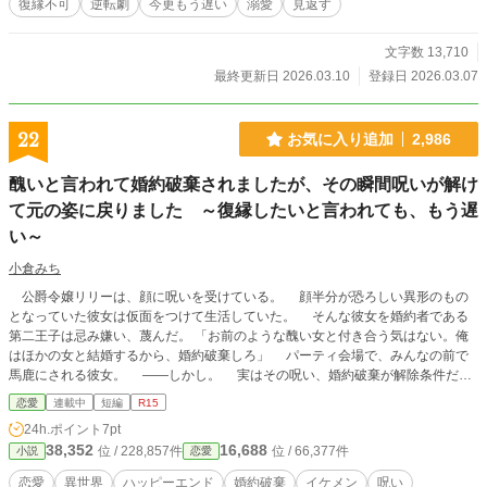
復縁不可
逆転劇
今更もう遅い
溺愛
見返す
文字数 13,710
最終更新日 2026.03.10
登録日 2026.03.07
22
お気に入り追加
2,986
醜いと言われて婚約破棄されましたが、その瞬間呪いが解け
て元の姿に戻りました ～復縁したいと言われても、もう遅
い～
小倉みち
公爵令嬢リリーは、顔に呪いを受けている。 顔半分が恐ろしい異形のもの
となっていた彼女は仮面をつけて生活していた。 そんな彼女を婚約者である
第二王子は忌み嫌い、蔑んだ。 「お前のような醜い女と付き合う気はない。俺
はほかの女と結婚するから、婚約破棄しろ」 パーティ会場で、みんなの前で
馬鹿にされる彼女。 ――しかし。 実はその呪い、婚約破棄が解除条件だっ
たようで――。 みるみるうちに呪いが解け、元の美しい姿に戻ったリリー。
恋愛
連載中
短編
R15
彼女はその足で、醜い姿でも好きだと言ってくれる第一王子に会いに行く。
24h.ポイント
7pt
第二王子は、彼女の元の姿を見て復縁を申し込むのだったが――。 当然彼
38,352
16,688
位 / 228,857件
位 / 66,377件
小説
恋愛
女は、長年自分を散々馬鹿にしてきた彼と復縁する気はさらさらなかった。
恋愛
異世界
ハッピーエンド
婚約破棄
イケメン
呪い