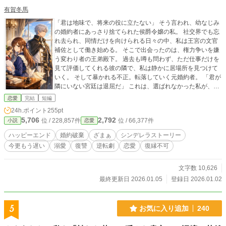
有賀冬馬
「君は地味で、将来の役に立たない」 そう言われ、幼なじみ
の婚約者にあっさり捨てられた侯爵令嬢の私。 社交界でも忘
れ去られ、同情だけを向けられる日々の中、私は王宮の文官
補佐として働き始める。 そこで出会ったのは、権力争いを嫌
う変わり者の王弟殿下。 過去も噂も問わず、ただ仕事だけを
見て評価してくれる彼の隣で、私は静かに居場所を見つけて
いく。 そして暴かれる不正。転落していく元婚約者。 「君が
隣にいない宮廷は退屈だ」 これは、選ばれなかった私が、必
要とされる私になる物語。
恋愛
完結
短編
24h.ポイント
255pt
5,706
2,792
位 / 228,857件
位 / 66,377件
小説
恋愛
ハッピーエンド
婚約破棄
ざまぁ
シンデレラストーリー
今更もう遅い
溺愛
復讐
逆転劇
恋愛
復縁不可
文字数 10,626
最終更新日 2026.01.05
登録日 2026.01.02
5
お気に入り追加
240