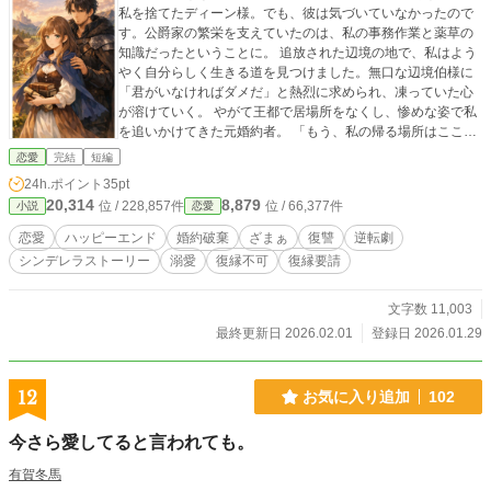
私を捨てたディーン様。でも、彼は気づいていなかったので
す。公爵家の繁栄を支えていたのは、私の事務作業と薬草の
知識だったということに。 追放された辺境の地で、私はよう
やく自分らしく生きる道を見つけました。無口な辺境伯様に
「君がいなければダメだ」と熱烈に求められ、凍っていた心
が溶けていく。 やがて王都で居場所をなくし、惨めな姿で私
を追いかけてきた元婚約者。 「もう、私の帰る場所はここし
かありませんから」 絶望する彼を背に、私は最愛の人と共に
恋愛
完結
短編
歩み出します。
24h.ポイント
35pt
20,314
8,879
位 / 228,857件
位 / 66,377件
小説
恋愛
恋愛
ハッピーエンド
婚約破棄
ざまぁ
復讐
逆転劇
シンデレラストーリー
溺愛
復縁不可
復縁要請
文字数 11,003
最終更新日 2026.02.01
登録日 2026.01.29
12
お気に入り追加
102
今さら愛してると言われても。
有賀冬馬