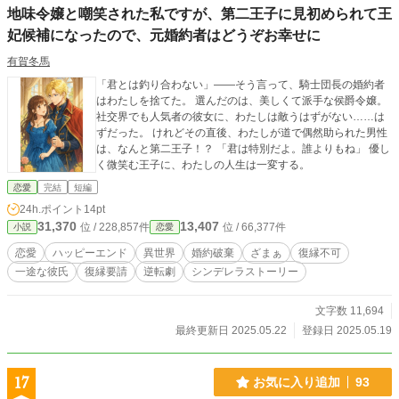
地味令嬢と嘲笑された私ですが、第二王子に見初められて王
妃候補になったので、元婚約者はどうぞお幸せに
有賀冬馬
「君とは釣り合わない」――そう言って、騎士団長の婚約者
はわたしを捨てた。 選んだのは、美しくて派手な侯爵令嬢。
社交界でも人気者の彼女に、わたしは敵うはずがない……は
ずだった。 けれどその直後、わたしが道で偶然助られた男性
は、なんと第二王子！？ 「君は特別だよ。誰よりもね」 優し
く微笑む王子に、わたしの人生は一変する。
恋愛
完結
短編
24h.ポイント
14pt
31,370
13,407
位 / 228,857件
位 / 66,377件
小説
恋愛
恋愛
ハッピーエンド
異世界
婚約破棄
ざまぁ
復縁不可
一途な彼氏
復縁要請
逆転劇
シンデレラストーリー
文字数 11,694
最終更新日 2025.05.22
登録日 2025.05.19
17
お気に入り追加
93