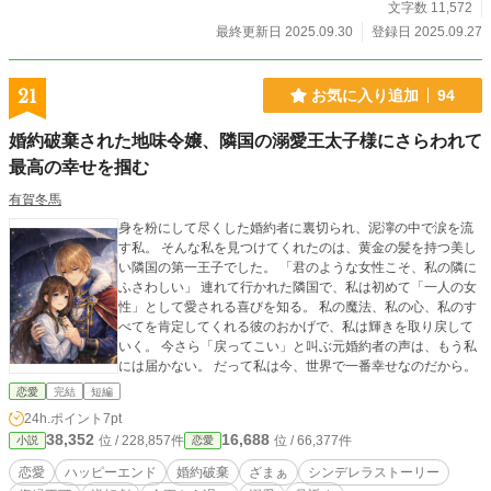
文字数 11,572
最終更新日 2025.09.30
登録日 2025.09.27
21
お気に入り追加
94
婚約破棄された地味令嬢、隣国の溺愛王太子様にさらわれて
最高の幸せを掴む
有賀冬馬
身を粉にして尽くした婚約者に裏切られ、泥濘の中で涙を流
す私。 そんな私を見つけてくれたのは、黄金の髪を持つ美し
い隣国の第一王子でした。 「君のような女性こそ、私の隣に
ふさわしい」 連れて行かれた隣国で、私は初めて「一人の女
性」として愛される喜びを知る。 私の魔法、私の心、私のす
べてを肯定してくれる彼のおかげで、私は輝きを取り戻して
いく。 今さら「戻ってこい」と叫ぶ元婚約者の声は、もう私
には届かない。 だって私は今、世界で一番幸せなのだから。
恋愛
完結
短編
24h.ポイント
7pt
38,352
16,688
位 / 228,857件
位 / 66,377件
小説
恋愛
恋愛
ハッピーエンド
婚約破棄
ざまぁ
シンデレラストーリー