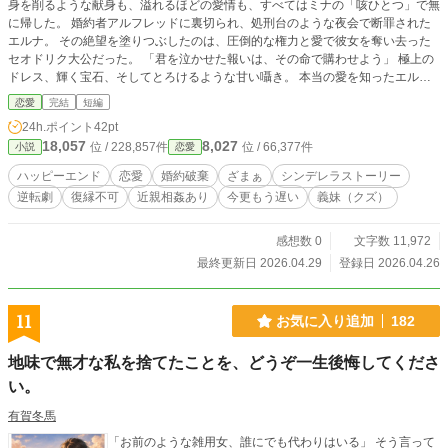
身を削るような献身も、溢れるほどの愛情も、すべてはミナの「咳ひとつ」で無
に帰した。 婚約者アルフレッドに裏切られ、処刑台のような夜会で断罪された
エルナ。 その絶望を塗りつぶしたのは、圧倒的な権力と愛で彼女を奪い去った
セオドリク大公だった。 「君を泣かせた報いは、その命で購わせよう」 極上の
ドレス、輝く宝石、そしてとろけるような甘い囁き。 本当の愛を知ったエルナ
の影で、罪をなすりつけ合い自滅していく元婚約者たち。
恋愛
完結
短編
24h.ポイント
42pt
18,057
8,027
位 / 228,857件
位 / 66,377件
小説
恋愛
ハッピーエンド
恋愛
婚約破棄
ざまぁ
シンデレラストーリー
逆転劇
復縁不可
近親相姦あり
今更もう遅い
義妹（クズ）
感想数 0
文字数 11,972
最終更新日 2026.04.29
登録日 2026.04.26
11
お気に入り追加
182
地味で無才な私を捨てたことを、どうぞ一生後悔してくださ
い。
有賀冬馬
「お前のような雑用女、誰にでも代わりはいる」 そう言って