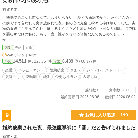
見る目のないあなたに
有賀冬馬
​「地味で退屈なお前なんて、もういらない」 ​愛する婚約者から、たくさんの人
の前でそう言われて突き放された夜。私の心は完全に粉々に砕け散りました。実
家の両親にも見捨てられ、逃げるようにたどり着いた寂しい田舎の別邸。涙で枕
を濡らすだけの私に、もう一度、誰かを信じる資格なんてあるのでしょう
か……。
恋愛
完結
短編
24h.ポイント
63pt
14,511
6,439
位 / 228,857件
位 / 66,377件
小説
恋愛
恋愛
ハッピーエンド
婚約破棄
ざまぁ
シンデレラストーリー
復縁不可
逆転劇
溺愛
今更もう遅い
因果応報
感想数 0
文字数 16,081
最終更新日 2026.06.06
登録日 2026.06.02
9
お気に入り追加
199
婚約破棄された夜、最強魔導師に「番」だと告げられました
有賀冬馬