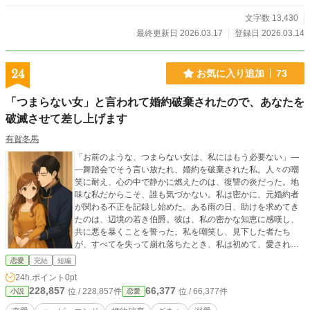
文字数 13,430
最終更新日 2026.03.17
登録日 2026.03.14
24
お気に入り追加
73
「つまらない女」と言われて婚約破棄されたので、あなたを
破滅させて差し上げます
有賀冬馬
「お前のような、つまらない女は、私にはもう必要ない」―
―舞踏会でそう言い放たれ、婚約を破棄された私。人々の嘲
笑に耐え、心の中で静かに燃えたのは、復讐の炎だった。地
味な私だからこそ、誰も気づかない。私は密かに、元婚約者
が関わる不正を記録し始めた。ある雨の日、助けを求めてき
たのは、辺境の若き伯爵。彼は、私の密かな知恵に感嘆し、
共に悪を暴くことを誓った。私を嘲笑し、見下した者たち
が、すべてを失って崩れ落ちたとき、私は初めて、愛される
喜びを知る。
恋愛
完結
短編
24h.ポイント
0pt
228,857
66,377
位 / 228,857件
位 / 66,377件
小説
恋愛