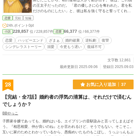
病したことから、私の運命は大きく動き出す。 彼は、この国
の王太子だったのだ。 「君の優しさに心を奪われた。君を私
だけのものにしたい」と、彼は私を強く守ると誓ってくれ
た。 一方、私を捨てた元婚約者は、新しい婚約者に振り回さ
恋愛
完結
短編
れ、全てを失う。 私に助けを求めてきた彼に、私は……
24h.ポイント
0pt
228,857
66,377
位 / 228,857件
位 / 66,377件
小説
恋愛
恋愛
ハッピーエンド
ざまぁ
婚約破棄
逆転劇
復讐
シンデレラストーリー
溺愛
今更もう遅い
復縁不可
文字数 12,861
最終更新日 2025.09.06
登録日 2025.09.03
28
お気に入り追加
37
【完結・全7話】婚約者の浮気の清算は、それだけで済むん
でしょうか？
BBやっこ
子爵家令嬢であっても、婚約はいる。エイブリンの昔馴染みと言ってしまえばそ
う。『相思相愛、仲が良いのね』とか言われるけど、そうでもない。そこそこ。
互いに家のためとわかっているから、愚痴めいたものもこぼし、うっぷっんもぶ