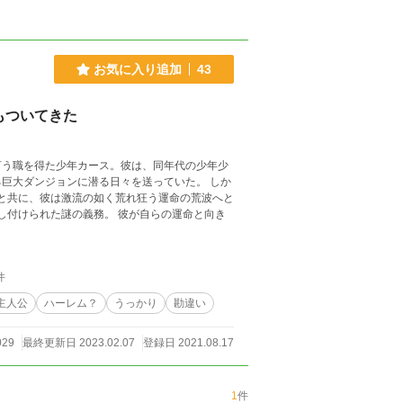
お気に入り追加
43
もついてきた
言う職を得た少年カース。彼は、同年代の少年少
大ダンジョンに潜る日々を送っていた。 しか
し付けられた謎の義務。 彼が自らの運命と向き
件
主人公
ハーレム？
うっかり
勘違い
029
最終更新日 2023.02.07
登録日 2021.08.17
1
件