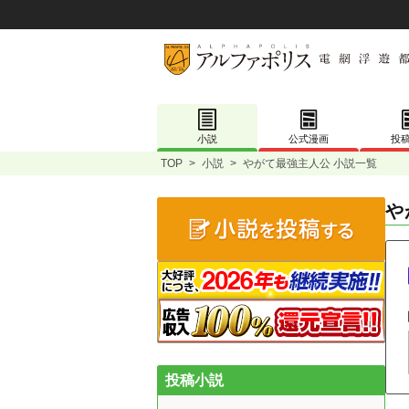
小説
公式漫画
投
TOP
>
小説
>
やがて最強主人公 小説一覧
や
投稿小説