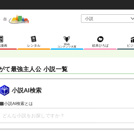
Web
稿漫画
レンタル
絵本ひろば
ビジ
コンテンツ大賞
がて最強主人公 小説一覧
小説AI検索
小説AI検索とは