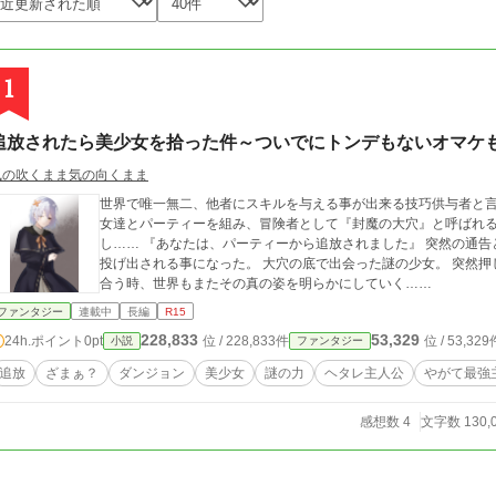
1
追放されたら美少女を拾った件～ついでにトンデもないオマケ
風の吹くまま気の向くまま
世界で唯一無二、他者にスキルを与える事が出来る技巧供与者と
女達とパーティーを組み、冒険者として『封魔の大穴』と呼ばれる巨
し…… 『あなたは、パーティーから追放されました』 突然の通告と共に、彼は激流の如く荒れ狂う運命の荒波へと
投げ出される事になった。 大穴の底で出会った謎の少女。 突然押
合う時、世界もまたその真の姿を明らかにしていく……
ファンタジー
連載中
長編
R15
228,833
53,329
24h.ポイント
0pt
位 / 228,833件
位 / 53,329
小説
ファンタジー
追放
ざまぁ？
ダンジョン
美少女
謎の力
ヘタレ主人公
やがて最強
感想数 4
文字数 130,