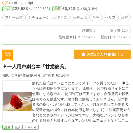
24h.ポイント
0pt
228,588
66,318
位 / 228,588件
位 / 66,318件
小説
恋愛
フリー台本
シチュエーションボイス
シチュボ
台詞
セリフ
台本
感想数 0
文字数 114
最終更新日 2025.04.02
登録日 2025.04.02
22
お気に入り追加
1
👨一人用声劇台本「甘党彼氏」
樹(いつき)@作品使用時は作者名明記必須
疲れた彼氏はコンビニに寄ってスイーツを買うのだが… ◆こ
ちらは声劇用台本になります。 ⚠動画・音声投稿サイトにご
使用になる場合⚠ ・使用許可は不要ですが、自作発言や転載
はもちろん禁止です。著作権は放棄しておりません。必ず作
者名の樹(いつき)を記載して下さい。(何度注意しても作者名
の記載が無い場合には台本使用を禁止します) ・語尾変更や方
言などの多少のアレンジはokですが、大幅なアレンジや台本
の世界観をぶち壊すようなアレンジやエフェクトなどはご遠
慮願います。 その他の詳細は【作品を使用する際の注意点】
恋愛
完結
ｼｮｰﾄｼｮｰﾄ
をご覧下さい。