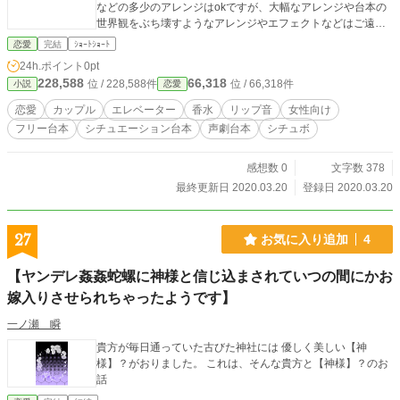
などの多少のアレンジはokですが、大幅なアレンジや台本の
世界観をぶち壊すようなアレンジやエフェクトなどはご遠慮
願います。 その他の詳細は【作品を使用する際の注意点】を
恋愛
完結
ｼｮｰﾄｼｮｰﾄ
ご覧下さい。
24h.ポイント
0pt
228,588
66,318
位 / 228,588件
位 / 66,318件
小説
恋愛
恋愛
カップル
エレベーター
香水
リップ音
女性向け
フリー台本
シチュエーション台本
声劇台本
シチュボ
感想数 0
文字数 378
最終更新日 2020.03.20
登録日 2020.03.20
27
お気に入り追加
4
【ヤンデレ姦姦蛇螺に神様と信じ込まされていつの間にかお
嫁入りさせられちゃったようです】
一ノ瀬 瞬
貴方が毎日通っていた古びた神社には 優しく美しい【神
様】？がおりました。 これは、そんな貴方と【神様】？のお
話