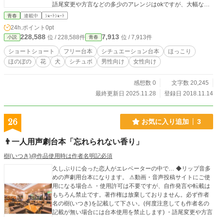
語尾変更や方言などの多少のアレンジはokですが、大幅なア
レンジや台本の世界観をぶち壊すようなアレンジやエフェク
青春
連載中
ｼｮｰﾄｼｮｰﾄ
トなどはご遠慮願います。 その他の詳細は【作品を使用する
24h.ポイント
0pt
際の注意点】をご覧下さい。
228,588
7,913
位 / 228,588件
位 / 7,913件
小説
青春
ショートショート
フリー台本
シチュエーション台本
ほっこり
ほのぼの
花
犬
シチュボ
男性向け
女性向け
感想数 0
文字数 20,245
最終更新日 2025.11.28
登録日 2018.11.14
26
お気に入り追加
3
👨一人用声劇台本「忘れられない香り」
樹(いつき)@作品使用時は作者名明記必須
久しぶりに会った恋人がエレベーターの中で… ◆リップ音多
めの声劇用台本になります。 ⚠動画・音声投稿サイトにご使
用になる場合⚠ ・使用許可は不要ですが、自作発言や転載は
もちろん禁止です。著作権は放棄しておりません。必ず作者
名の樹(いつき)を記載して下さい。(何度注意しても作者名の
記載が無い場合には台本使用を禁止します) ・語尾変更や方言