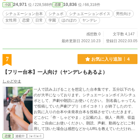
24,971
10,836
位 / 228,588件
位 / 66,318件
小説
恋愛
シチュエーション台本
シチュボ
シチュエーションボイス
男性向け
女性用
恋愛
日常
学園
ほのぼの
ヤンデレ
感想数 0
文字数 4,147
最終更新日 2022.10.23
登録日 2022.03.05
7
お気に入り追加
4
【フリー台本】一人向け（ヤンデレもあるよ）
しゃどやま
一人で読み上げることを想定した台本集です。五分以下のも
のが大半になっております。シチュエーションボイス/シチュ
ボとして、声劇や朗読にお使いください。 別名義しゃってん
で投稿していた声劇アプリ（ボイコネ！）が終了したので、
お気に入りの台本や未発表台本を投稿させていただきます。
どこかに「作・しゃどやま」と記載の上、個人・商用、収益
化、ご自由にお使いください。朗読、声劇、動画などにご利
用して頂いた場合は感想などからURLを教えていただければ
嬉しいのでこっそり見に行きます。※転載（本文をコピーし
恋愛
連載中
ｼｮｰﾄｼｮｰﾄ