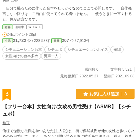
勇射 支夢
自分で撮るために作った台本をせっかくなのでここで公開します。 自作発
言しない限りは、ご自由に使ってくれて構いません。 使うときに一言くれる
と、俺が超喜びます。
青春
連載中
ｼｮｰﾄｼｮｰﾄ
24h.ポイント
28pt
21,722
207
位 / 228,588件
位 / 7,913件
小説
青春
シチュエーション台本
シチュボ
シチュエーションボイス
短編
女性向けの台本多め
男声一人
感想数 0
文字数 5,521
最終更新日 2022.05.27
登録日 2021.09.08
5
お気に入り追加
3
【フリー台本】女性向け/女攻め男性受け【ASMR】【シチ
ュボ】
粒豆
俺様で傲慢な彼氏を持つあなた(主人公)は、 街で偶然彼氏が他の女性と歩いてい
るのを目撃してしまう。 あなたは問い詰める為に彼氏を気絶させ、縛り、監禁