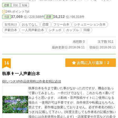
幅なアレンジや台本の世界観をぶち壊すようなアレンジやエ
恋愛
完結
短編
フェクトなどはご遠慮願います。 その他の詳細は【作品を使
24h.ポイント
7pt
用する際の注意点】をご覧下さい。
37,069
16,212
位 / 228,588件
位 / 66,318件
小説
恋愛
女性向け
おもてなし
恋愛
フリー台本
シチュエーション台本
声劇台本
一人用声劇台本
シチュボ
カップル
同棲
感想数 0
文字数 911
最終更新日 2018.09.11
登録日 2018.09.11
14
お気に入り追加
2
執事👨一人声劇台本
樹(いつき)@作品使用時は作者名明記必須
執事台本を今まで書いた事がなかったのですが、機会があっ
て書いてみました。 一作だけではなく、これから色々書いて
みようと思います。 ⚠動画・音声投稿サイトにご使用になる
場合⚠ ・使用許可は不要ですが、自作発言や転載はもちろん
禁止です。著作権は放棄しておりません。必ず作者名の樹(い
つき)を記載して下さい。(何度注意しても作者名の記載が無い
場合には台本使用を禁止します) ・語尾変更や方言などの多少