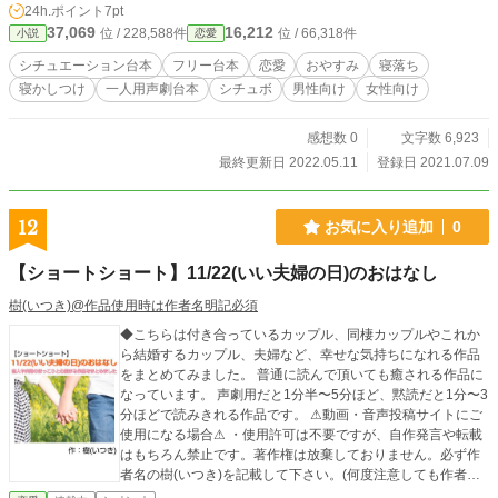
24h.ポイント
7pt
点】をご覧下さい。
37,069
16,212
位 / 228,588件
位 / 66,318件
小説
恋愛
シチュエーション台本
フリー台本
恋愛
おやすみ
寝落ち
寝かしつけ
一人用声劇台本
シチュボ
男性向け
女性向け
感想数 0
文字数 6,923
最終更新日 2022.05.11
登録日 2021.07.09
12
お気に入り追加
0
【ショートショート】11/22(いい夫婦の日)のおはなし
樹(いつき)@作品使用時は作者名明記必須
◆こちらは付き合っているカップル、同棲カップルやこれか
ら結婚するカップル、夫婦など、幸せな気持ちになれる作品
をまとめてみました。 普通に読んで頂いても癒される作品に
なっています。 声劇用だと1分半〜5分ほど、黙読だと1分〜3
分ほどで読みきれる作品です。 ⚠動画・音声投稿サイトにご
使用になる場合⚠ ・使用許可は不要ですが、自作発言や転載
はもちろん禁止です。著作権は放棄しておりません。必ず作
者名の樹(いつき)を記載して下さい。(何度注意しても作者名
の記載が無い場合には台本使用を禁止します) ・語尾変更や方