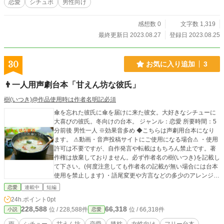
恋愛
シチュボ
男性向け
感想数 0
文字数 1,319
最終更新日 2023.08.27
登録日 2023.08.25
30
お気に入り追加
3
👨一人用声劇台本「甘えん坊な彼氏」
樹(いつき)@作品使用時は作者名明記必須
傘を忘れた彼氏に傘を届けに来た彼女。大好きなシチューに
大喜びの彼氏。冬向けの台本。 ジャンル：恋愛 所要時間：5
分前後 男性一人 ※効果音多め ◆こちらは声劇用台本になり
ます。 ⚠動画・音声投稿サイトにご使用になる場合⚠ ・使用
許可は不要ですが、自作発言や転載はもちろん禁止です。著
作権は放棄しておりません。必ず作者名の樹(いつき)を記載し
て下さい。(何度注意しても作者名の記載が無い場合には台本
使用を禁止します) ・語尾変更や方言などの多少のアレンジは
okですが、大幅なアレンジや台本の世界観をぶち壊すような
恋愛
連載中
短編
アレンジやエフェクトなどはご遠慮願います。 その他の詳細
24h.ポイント
0pt
は【作品を使用する際の注意点】をご覧下さい。
228,588
66,318
位 / 228,588件
位 / 66,318件
小説
恋愛