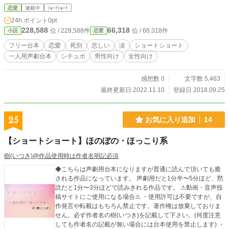
他の詳細は【作品を使用する際の注意点】をご覧下さい。
恋愛
連載中
ｼｮｰﾄｼｮｰﾄ
24h.ポイント
0pt
228,588
66,318
位 / 228,588件
位 / 66,318件
小説
恋愛
フリー台本
恋愛
死別
悲しい
涙
ショートショート
一人用声劇台本
シチュボ
男性向け
女性向け
感想数 0
文字数 5,463
最終更新日 2022.11.10
登録日 2018.09.25
25
お気に入り追加
14
【ショートショート】ほのぼの・ほっこり系
樹(いつき)@作品使用時は作者名明記必須
◆こちらは声劇用台本になりますが普通に読んで頂いても癒
される作品になっています。 声劇用だと1分半〜5分ほど、黙
読だと1分〜3分ほどで読みきれる作品です。 ⚠動画・音声投
稿サイトにご使用になる場合⚠ ・使用許可は不要ですが、自
作発言や転載はもちろん禁止です。著作権は放棄しておりま
せん。必ず作者名の樹(いつき)を記載して下さい。(何度注意
しても作者名の記載が無い場合には台本使用を禁止します) ・