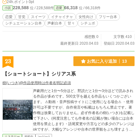
24h.ポイント
0pt
228,588
66,318
位 / 228,588件
位 / 66,318件
小説
恋愛
恋愛
甘党
スイーツ
イチャイチャ
女性向け
フリー台本
シチュエーション台本
声劇台本
甘々
シチュボ
感想数 0
文字数 410
最終更新日 2020.04.03
登録日 2020.04.03
23
お気に入り追加
13
【ショートショート】シリアス系
樹(いつき)@作品使用時は作者名明記必須
声劇用だと1分〜5分ほど、黙読だと1分〜3分ほどで読みきれ
る作品が多めです。500文字を越える作品もいくつかござい
ます。 ⚠動画・音声投稿サイトにご使用になる場合⚠ ・使用
許可は不要ですが、自作発言や転載はもちろん禁止です。著
作権は放棄しておりません。必ず作者名の樹(いつき)を記載し
て下さい。(何度注意しても作者名の記載が無い場合には台本
使用を禁止します) ・語尾変更や方言などの多少のアレンジは
okですが、大幅なアレンジや台本の世界観をぶち壊すような
アレンジやエフェクトなどはご遠慮願います。 その他の詳細
ミステリー
連載中
ｼｮｰﾄｼｮｰﾄ