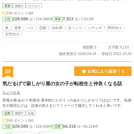
ンジはokですが、大幅なアレンジや台本の世界観をぶち壊す
青春
連載中
ｼｮｰﾄｼｮｰﾄ
ようなアレンジやエフェクトなどはご遠慮願います。 その他
24h.ポイント
0pt
の詳細は【作品を使用する際の注意点】をご覧下さい。
228,588
7,913
位 / 228,588件
位 / 7,913件
小説
青春
車
電車
バス
恋愛
自転車
ほっこり
シチュボ
男性向け
女性向け
感想数 0
文字数 9,133
最終更新日 2026.04.29
登録日 2022.10.20
29
お気に入り追加
0
気だるげで寂しがり屋の女の子が転校生と仲良くなる話
りょーかま
登場人物 あかり 転校生 基本的にヒロインのあかりしかセリフはないです。 転校
生や描写などは、読者の皆さまにてイメージで補完してくれると幸いです。
恋愛
連載中
短編
24h.ポイント
0pt
228,588
66,318
位 / 228,588件
位 / 66,318件
小説
恋愛