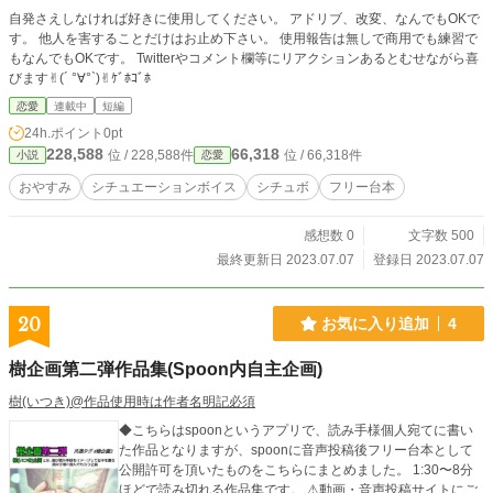
自発さえしなければ好きに使用してください。 アドリブ、改変、なんでもOKで
す。 他人を害することだけはお止め下さい。 使用報告は無しで商用でも練習で
もなんでもOKです。 Twitterやコメント欄等にリアクションあるとむせながら喜
びます✌︎︎(´ °∀︎°`)✌︎︎ｹﾞﾎｺﾞﾎ
恋愛
連載中
短編
24h.ポイント
0pt
228,588
66,318
位 / 228,588件
位 / 66,318件
小説
恋愛
おやすみ
シチュエーションボイス
シチュボ
フリー台本
感想数 0
文字数 500
最終更新日 2023.07.07
登録日 2023.07.07
20
お気に入り追加
4
樹企画第二弾作品集(Spoon内自主企画)
樹(いつき)@作品使用時は作者名明記必須
◆こちらはspoonというアプリで、読み手様個人宛てに書い
た作品となりますが、spoonに音声投稿後フリー台本として
公開許可を頂いたものをこちらにまとめました。 1:30〜8分
ほどで読み切れる作品集です。 ⚠動画・音声投稿サイトにご