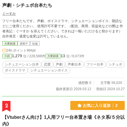
声劇・シチュボ台本たち
ぐーすか
フリー台本たちです。 声劇、ボイスドラマ、シチュエーションボイス、朗読な
どにご使用ください。 使用許可不要です。（配信、商用、収益化などの際は 作
者表記：ぐーすか を添えてください。できれば一報いただけると助かります）
自作発言・過度な改変は許可していません。
大衆娯楽
連載中
短編
24h.ポイント
994pt
1,279
13
位 / 228,588件
位 / 6,073件
小説
大衆娯楽
シチュエーション台本
恋愛
声劇
声劇台本
フリー台本
シチュボ
ボイスドラマ
シチュエーションボイス
感想数 0
文字数 56,020
最終更新日 2026.03.12
登録日 2024.10.27
2
お気に入り追加
2
【Vtuberさん向け】1人用フリー台本置き場《ネタ系/５分以
内》