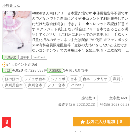
小熊井つん
Vtuberさん向けフリー台本置き場です ◆使用報告等不要です
のでどなたでもご自由にどうぞ ◆コメントで利用報告してい
ただけた場合は聞きに行きます！ ◆クレジット表記は任意で
す ※クレジット表記しない場合はフリー台本であることを明
記してください 【ご利用にあたっての注意事項】 ⭕️OK ・
収益化済みのチャンネルまたは配信での使用 ※ファンボック
スや有料会員限定配信等『金銭の支払いをしないと視聴でき
ないコンテンツ』での使用は不可 ✖️禁止事項 ・二次配布 ・自
作発言 ・大幅なセリフ改変 ・こちらの台本を使用したボイス
大衆娯楽
連載中
ｼｮｰﾄｼｮｰﾄ
データの販売
24h.ポイント
340pt
4,020
54
位 / 228,588件
位 / 6,073件
小説
大衆娯楽
ほのぼの
シチュボ台本
シチュボ
台本
台本・シナリオ
声劇
声劇用台本
声劇台本
フリー台本
Vtuber
感想数 0
文字数 469
最終更新日 2023.02.23
登録日 2023.02.23
3
お気に入り追加
8