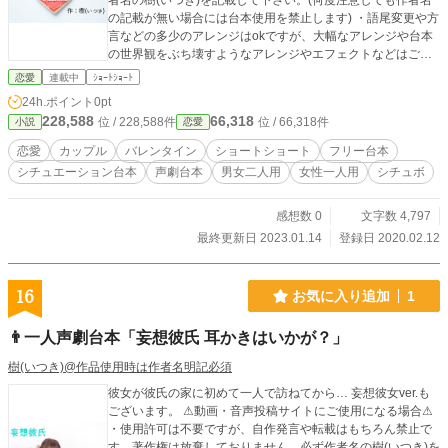
者名の樹(いつき)を記載して下さい。(何度注意しても作者名
の記載が無い場合には台本使用を禁止します) ・語尾変更や方
言などの多少のアレンジはokですが、大幅なアレンジや台本
の世界観をぶち壊すようなアレンジやエフェクトなどはご遠
慮願います。 ※こちらの作品は男女入れ替えNGとなります
恋愛
連載中
ｼｮｰﾄｼｮｰﾄ
のでご注意ください。 その他の詳細は【作品を使用する際の
24h.ポイント
0pt
注意点】をご覧下さい
228,588
66,318
位 / 228,588件
位 / 66,318件
小説
恋愛
恋愛
カップル
バレンタイン
ショートショート
フリー台本
シチュエーション台本
声劇台本
男女二人用
女性一人用
シチュボ
感想数 0
文字数 4,797
最終更新日 2023.01.14
登録日 2020.02.12
16
お気に入り追加
1
👨一人声劇台本「妄想彼氏 耳かきはいかが？」
樹(いつき)@作品使用時は作者名明記必須
彼女が彼氏の家に初めて一人で訪ねてから… 妄想彼女ver.も
ございます。 ⚠動画・音声投稿サイトにご使用になる場合⚠
・使用許可は不要ですが、自作発言や転載はもちろん禁止で
す。著作権は放棄しておりません。必ず作者名の樹(いつき)を