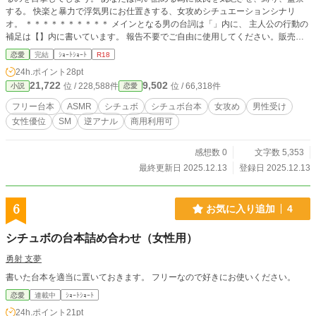
する。 快楽と暴力で浮気男にお仕置きする、女攻めシチュエーションシナリ
オ。 ＊＊＊＊＊＊＊＊＊＊ メインとなる男の台詞は「」内に、 主人公の行動の
補足は【】内に書いています。 報告不要でご自由に使用してください。販売や
商用利用可。 クレジット表記任意。してくださる場合は『グラシアス』でお願
恋愛
完結
ｼｮｰﾄｼｮｰﾄ
R18
い致します。
24h.ポイント
28pt
21,722
9,502
位 / 228,588件
位 / 66,318件
小説
恋愛
フリー台本
ASMR
シチュボ
シチュボ台本
女攻め
男性受け
女性優位
SM
逆アナル
商用利用可
感想数 0
文字数 5,353
最終更新日 2025.12.13
登録日 2025.12.13
6
お気に入り追加
4
シチュボの台本詰め合わせ（女性用）
勇射 支夢
書いた台本を適当に置いておきます。 フリーなので好きにお使いください。
恋愛
連載中
ｼｮｰﾄｼｮｰﾄ
24h.ポイント
21pt