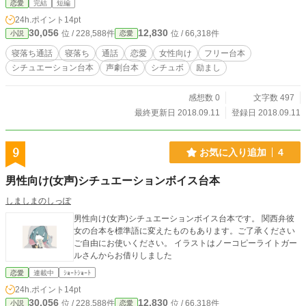
恋愛
完結
短編
などはご遠慮願います。 その他の詳細は【作品を使用する際
24h.ポイント
14pt
の注意点】をご覧下さい。
30,056
12,830
位 / 228,588件
位 / 66,318件
小説
恋愛
寝落ち通話
寝落ち
通話
恋愛
女性向け
フリー台本
シチュエーション台本
声劇台本
シチュボ
励まし
感想数 0
文字数 497
最終更新日 2018.09.11
登録日 2018.09.11
9
お気に入り追加
4
男性向け(女声)シチュエーションボイス台本
しましまのしっぽ
男性向け(女声)シチュエーションボイス台本です。 関西弁彼
女の台本を標準語に変えたものもあります。ご了承ください
ご自由にお使いください。 イラストはノーコピーライトガー
ルさんからお借りしました
恋愛
連載中
ｼｮｰﾄｼｮｰﾄ
24h.ポイント
14pt
30,056
12,830
位 / 228,588件
位 / 66,318件
小説
恋愛