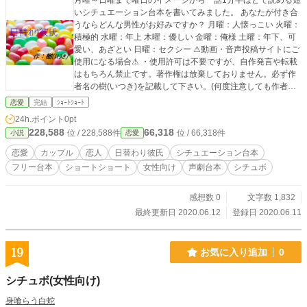
月曜～日曜まで曜日のイメージから一話1分半ほどで読める短
いシチュエーション台本を書いてみました。 あなたが付き合
うならどんな男性がお好みですか？ 月曜：人懐っこい 火曜：
積極的 水曜：年上 木曜：優しい 金曜：俺様 土曜：年下、可
愛い、あざとい 日曜：セクシー ⚠動画・音声投稿サイトにご
使用になる場合⚠ ・使用許可は不要ですが、自作発言や転載
はもちろん禁止です。著作権は放棄しておりません。必ず作
者名の樹(いつき)を記載して下さい。(何度注意しても作者名
の記載が無い場合には台本使用を禁止します) ・語尾変更や方
恋愛
完結
ｼｮｰﾄｼｮｰﾄ
言などの多少のアレンジはokですが、大幅なアレンジや台本
24h.ポイント
0pt
の世界観をぶち壊すようなアレンジやエフェクトなどはご遠
228,588
66,318
位 / 228,588件
位 / 66,318件
小説
恋愛
慮願います。 その他の詳細は【作品を使用する際の注意点】
をご覧下さい。
恋愛
カップル
恋人
日替わり彼氏
シチュエーション台本
フリー台本
ショートショート
女性向け
声劇台本
シチュボ
感想数 0
文字数 1,832
最終更新日 2020.06.12
登録日 2020.06.11
19
お気に入り追加
0
シチュボ(女性向け)
身喰らう白蛇