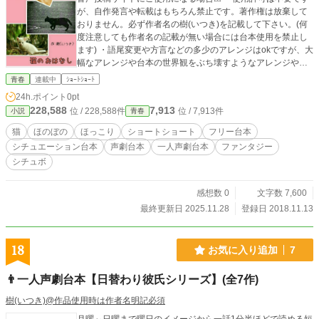
が、自作発言や転載はもちろん禁止です。著作権は放棄して
おりません。必ず作者名の樹(いつき)を記載して下さい。(何
度注意しても作者名の記載が無い場合には台本使用を禁止し
ます) ・語尾変更や方言などの多少のアレンジはokですが、大
幅なアレンジや台本の世界観をぶち壊すようなアレンジやエ
フェクトなどはご遠慮願います。 その他の詳細は【作品を使
青春
連載中
ｼｮｰﾄｼｮｰﾄ
用する際の注意点】をご覧下さい。
24h.ポイント
0pt
228,588
7,913
位 / 228,588件
位 / 7,913件
小説
青春
猫
ほのぼの
ほっこり
ショートショート
フリー台本
シチュエーション台本
声劇台本
一人声劇台本
ファンタジー
シチュボ
感想数 0
文字数 7,600
最終更新日 2025.11.28
登録日 2018.11.13
18
お気に入り追加
7
👨一人声劇台本【日替わり彼氏シリーズ】(全7作)
樹(いつき)@作品使用時は作者名明記必須