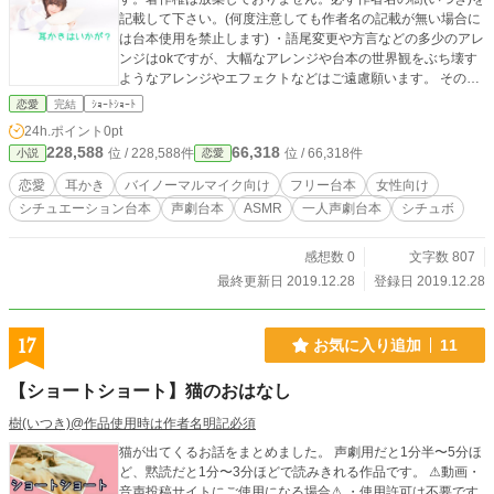
記載して下さい。(何度注意しても作者名の記載が無い場合に
は台本使用を禁止します) ・語尾変更や方言などの多少のアレ
ンジはokですが、大幅なアレンジや台本の世界観をぶち壊す
ようなアレンジやエフェクトなどはご遠慮願います。 その他
の詳細は【作品を使用する際の注意点】をご覧下さい。
恋愛
完結
ｼｮｰﾄｼｮｰﾄ
24h.ポイント
0pt
228,588
66,318
位 / 228,588件
位 / 66,318件
小説
恋愛
恋愛
耳かき
バイノーマルマイク向け
フリー台本
女性向け
シチュエーション台本
声劇台本
ASMR
一人声劇台本
シチュボ
感想数 0
文字数 807
最終更新日 2019.12.28
登録日 2019.12.28
17
お気に入り追加
11
【ショートショート】猫のおはなし
樹(いつき)@作品使用時は作者名明記必須
猫が出てくるお話をまとめました。 声劇用だと1分半〜5分ほ
ど、黙読だと1分〜3分ほどで読みきれる作品です。 ⚠動画・
音声投稿サイトにご使用になる場合⚠ ・使用許可は不要です