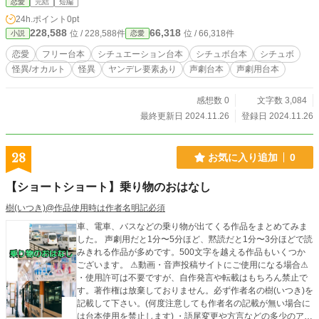
恋愛
完結
短編
24h.ポイント
0pt
228,588
66,318
位 / 228,588件
位 / 66,318件
小説
恋愛
恋愛
フリー台本
シチュエーション台本
シチュボ台本
シチュボ
怪異/オカルト
怪異
ヤンデレ要素あり
声劇台本
声劇用台本
感想数 0
文字数 3,084
最終更新日 2024.11.26
登録日 2024.11.26
28
お気に入り追加
0
【ショートショート】乗り物のおはなし
樹(いつき)@作品使用時は作者名明記必須
車、電車、バスなどの乗り物が出てくる作品をまとめてみま
した。 声劇用だと1分〜5分ほど、黙読だと1分〜3分ほどで読
みきれる作品が多めです。500文字を越える作品もいくつか
ございます。 ⚠動画・音声投稿サイトにご使用になる場合⚠
・使用許可は不要ですが、自作発言や転載はもちろん禁止で
す。著作権は放棄しておりません。必ず作者名の樹(いつき)を
記載して下さい。(何度注意しても作者名の記載が無い場合に
は台本使用を禁止します) ・語尾変更や方言などの多少のアレ