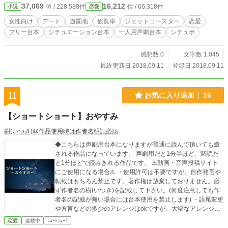
37,069
16,212
位 / 228,588件
位 / 66,318件
小説
恋愛
女性向け
デート
遊園地
観覧車
ジェットコースター
恋愛
フリー台本
シチュエーション台本
一人用声劇台本
シチュボ
感想数 0
文字数 1,045
最終更新日 2018.09.11
登録日 2018.09.11
11
お気に入り追加
16
【ショートショート】おやすみ
樹(いつき)@作品使用時は作者名明記必須
◆こちらは声劇用台本になりますが普通に読んで頂いても癒
される作品になっています。 声劇用だと1分半ほど、黙読だ
と1分ほどで読みきれる作品です。 ⚠動画・音声投稿サイト
にご使用になる場合⚠ ・使用許可は不要ですが、自作発言や
転載はもちろん禁止です。著作権は放棄しておりません。必
ず作者名の樹(いつき)を記載して下さい。(何度注意しても作
者名の記載が無い場合には台本使用を禁止します) ・語尾変更
や方言などの多少のアレンジはokですが、大幅なアレンジや
台本の世界観をぶち壊すようなアレンジやエフェクトなどは
恋愛
連載中
ｼｮｰﾄｼｮｰﾄ
ご遠慮願います。 その他の詳細は【作品を使用する際の注意