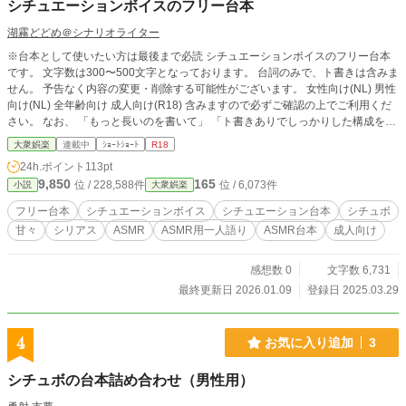
シチュエーションボイスのフリー台本
湖霧どどめ＠シナリオライター
※台本として使いたい方は最後まで必読 シチュエーションボイスのフリー台本
です。 文字数は300〜500文字となっております。 台詞のみで、ト書きは含みま
せん。 予告なく内容の変更・削除する可能性がございます。 女性向け(NL) 男性
向け(NL) 全年齢向け 成人向け(R18) 含みますので必ずご確認の上でご利用くだ
さい。 なお、 「もっと長いのを書いて」 「ト書きありでしっかりした構成を組
んで」 「自分専用で書いて」 といったお仕事ご依頼は随時大歓迎です。 湖霧ど
大衆娯楽
連載中
ｼｮｰﾄｼｮｰﾄ
R18
どめのX (@d_d_m_k_g_r)の固定プロフィールをご覧の上で、DMにてご相談く
24h.ポイント
113pt
ださいませ。 基本的にSKIMAにて受け付けておりますので、そちらへ直接ご連
9,850
165
位 / 228,588件
位 / 6,073件
小説
大衆娯楽
絡いただくのも大歓迎です！ 【利用規約】 ☆必須☆ ・①作者(湖霧どどめ) ②作
者のX(@d_d_m_k_g_r) ③題名(フリー台本) の3点のクレジット表記。 ☆任意☆
フリー台本
シチュエーションボイス
シチュエーション台本
シチュボ
・作者(湖霧どどめ)のXへの報告 ・商業利用含むネットでの音声公開 ・アドリブ
甘々
シリアス
ASMR
ASMR用一人語り
ASMR台本
成人向け
の追加 ・部分的に不要なところを削る ・口調の変更 性別変更もしていただいて
大丈夫です ☆禁止☆ ・一人称、口調以外の「明らかに別物やろ」と思われる改
変 ・自作発言 ☆取り扱い☆ メンヘラ・セフレ・甘々・軽度の罵倒・ヤンデレ・
感想数 0
文字数 6,731
首絞め
最終更新日 2026.01.09
登録日 2025.03.29
4
お気に入り追加
3
シチュボの台本詰め合わせ（男性用）