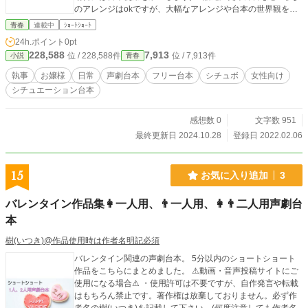
のアレンジはokですが、大幅なアレンジや台本の世界観をぶ
ち壊すようなアレンジやエフェクトなどはご遠慮願います。
青春
連載中
ｼｮｰﾄｼｮｰﾄ
その他の詳細は【作品を使用する際の注意点】をご覧下さ
24h.ポイント
0pt
い。
228,588
7,913
位 / 228,588件
位 / 7,913件
小説
青春
執事
お嬢様
日常
声劇台本
フリー台本
シチュボ
女性向け
シチュエーション台本
感想数 0
文字数 951
最終更新日 2024.10.28
登録日 2022.02.06
15
お気に入り追加
3
バレンタイン作品集👩一人用、👨一人用、👩👨二人用声劇台
本
樹(いつき)@作品使用時は作者名明記必須
バレンタイン関連の声劇台本。 5分以内のショートショート
作品をこちらにまとめました。 ⚠動画・音声投稿サイトにご
使用になる場合⚠ ・使用許可は不要ですが、自作発言や転載
はもちろん禁止です。著作権は放棄しておりません。必ず作