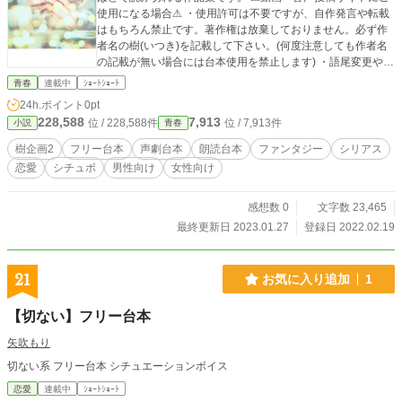
使用になる場合⚠ ・使用許可は不要ですが、自作発言や転載
はもちろん禁止です。著作権は放棄しておりません。必ず作
者名の樹(いつき)を記載して下さい。(何度注意しても作者名
の記載が無い場合には台本使用を禁止します) ・語尾変更や方
言などの多少のアレンジはokですが、大幅なアレンジや台本
青春
連載中
ｼｮｰﾄｼｮｰﾄ
の世界観をぶち壊すようなアレンジやエフェクトなどはご遠
24h.ポイント
0pt
慮願います。 その他の詳細は【作品を使用する際の注意点】
228,588
7,913
位 / 228,588件
位 / 7,913件
小説
青春
をご覧下さい。
樹企画2
フリー台本
声劇台本
朗読台本
ファンタジー
シリアス
恋愛
シチュボ
男性向け
女性向け
感想数 0
文字数 23,465
最終更新日 2023.01.27
登録日 2022.02.19
21
お気に入り追加
1
【切ない】フリー台本
矢吹もり
切ない系 フリー台本 シチュエーションボイス
恋愛
連載中
ｼｮｰﾄｼｮｰﾄ