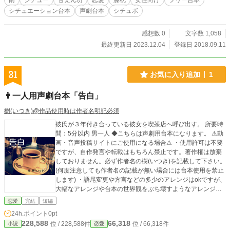
雨
シチュー
甘えん坊
恋愛
膝枕
女性向け
フリー台本
シチュエーション台本
声劇台本
シチュボ
感想数 0
文字数 1,058
最終更新日 2023.12.04
登録日 2018.09.11
31
お気に入り追加
1
👨一人用声劇台本「告白」
樹(いつき)@作品使用時は作者名明記必須
彼氏が３年付き合っている彼女を喫茶店へ呼び出す。 所要時
間：5分以内 男一人 ◆こちらは声劇用台本になります。 ⚠動
画・音声投稿サイトにご使用になる場合⚠ ・使用許可は不要
ですが、自作発言や転載はもちろん禁止です。著作権は放棄
しておりません。必ず作者名の樹(いつき)を記載して下さい。
(何度注意しても作者名の記載が無い場合には台本使用を禁止
します) ・語尾変更や方言などの多少のアレンジはokですが、
大幅なアレンジや台本の世界観をぶち壊すようなアレンジや
エフェクトなどはご遠慮願います。 その他の詳細は【作品を
恋愛
完結
短編
使用する際の注意点】をご覧下さい。
24h.ポイント
0pt
228,588
66,318
位 / 228,588件
位 / 66,318件
小説
恋愛