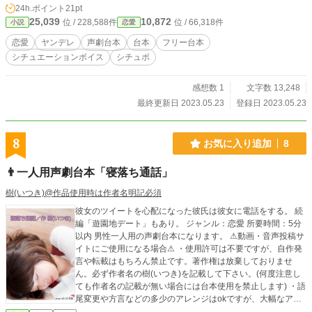
て貼ること）はご遠慮ください。
24h.ポイント
21pt
25,039
10,872
位 / 228,588件
位 / 66,318件
小説
恋愛
恋愛
ヤンデレ
声劇台本
台本
フリー台本
シチュエーションボイス
シチュボ
感想数 1
文字数 13,248
最終更新日 2023.05.23
登録日 2023.05.23
8
お気に入り追加
8
👨一人用声劇台本「寝落ち通話」
樹(いつき)@作品使用時は作者名明記必須
彼女のツイートを心配になった彼氏は彼女に電話をする。 続
編「遊園地デート」もあり。 ジャンル：恋愛 所要時間：5分
以内 男性一人用の声劇台本になります。 ⚠動画・音声投稿サ
イトにご使用になる場合⚠ ・使用許可は不要ですが、自作発
言や転載はもちろん禁止です。著作権は放棄しておりませ
ん。必ず作者名の樹(いつき)を記載して下さい。(何度注意し
ても作者名の記載が無い場合には台本使用を禁止します) ・語
尾変更や方言などの多少のアレンジはokですが、大幅なアレ
ンジや台本の世界観をぶち壊すようなアレンジやエフェクト