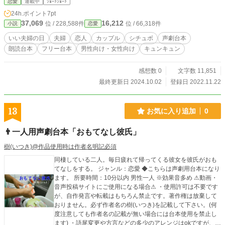
恋愛
連載中
ｼｮｰﾄｼｮｰﾄ
言などの多少のアレンジはokですが、大幅なアレンジや台本
24h.ポイント
7pt
の世界観をぶち壊すようなアレンジやエフェクトなどはご遠
37,069
16,212
位 / 228,588件
位 / 66,318件
小説
恋愛
慮願います。 その他の詳細は【作品を使用する際の注意点】
をご覧下さい。
いい夫婦の日
夫婦
恋人
カップル
シチュボ
声劇台本
朗読台本
フリー台本
男性向け・女性向け
キュンキュン
感想数 0
文字数 11,851
最終更新日 2024.10.02
登録日 2022.11.22
13
お気に入り追加
0
👨一人用声劇台本「おもてなし彼氏」
樹(いつき)@作品使用時は作者名明記必須
同棲している二人。毎日疲れて帰ってくる彼女を彼氏がおも
てなしをする。 ジャンル：恋愛 ◆こちらは声劇用台本になり
ます。 所要時間：10分以内 男性一人 ※効果音多め ⚠動画・
音声投稿サイトにご使用になる場合⚠ ・使用許可は不要です
が、自作発言や転載はもちろん禁止です。著作権は放棄して
おりません。必ず作者名の樹(いつき)を記載して下さい。(何
度注意しても作者名の記載が無い場合には台本使用を禁止し
ます) ・語尾変更や方言などの多少のアレンジはokですが、大