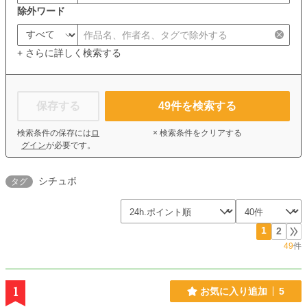
除外ワード
+ さらに詳しく検索する
保存する
49
件を検索する
検索条件の保存には
ロ
× 検索条件をクリアする
グイン
が必要です。
シチュボ
タグ
1
2
49
件
1
お気に入り追加
5