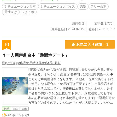
シチュエーション台本
シチュエーションボイス
恋愛
フリー台本
男性向け
シチュボ
感想数 2
文字数 3,776
最終更新日 2024.02.15
登録日 2021.10.17
10
お気に入り追加
3
👨一人用声劇台本「遊園地デート」
樹(いつき)@作品使用時は作者名明記必須
｢寝落ち通話｣から繋がる話。観覧車に乗りながら今日の事を
振り返る。 ジャンル：恋愛 所要時間：10分以内 男性一人 ◆
こちらは声劇用台本になります。 ⚠動画・音声投稿サイトに
ご使用になる場合⚠ ・使用許可は不要ですが、自作発言や転
載はもちろん禁止です。著作権は放棄しておりません。必ず
作者名の樹(いつき)を記載して下さい。(何度注意しても作者
名の記載が無い場合には台本使用を禁止します) ・語尾変更や
方言などの多少のアレンジはokですが、大幅なアレンジや台
本の世界観をぶち壊すようなアレンジやエフェクトなどはご
恋愛
完結
短編
遠慮願います。 その他の詳細は【作品を使用する際の注意
24h.ポイント
7pt
点】をご覧下さい。