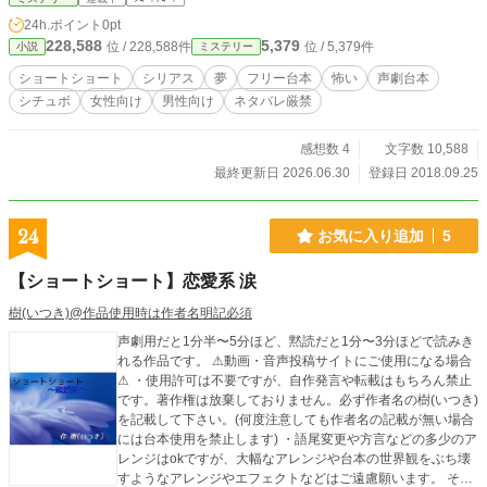
は【作品を使用する際の注意点】をご覧下さい。
24h.ポイント
0pt
228,588
5,379
位 / 228,588件
位 / 5,379件
小説
ミステリー
ショートショート
シリアス
夢
フリー台本
怖い
声劇台本
シチュボ
女性向け
男性向け
ネタバレ厳禁
感想数 4
文字数 10,588
最終更新日 2026.06.30
登録日 2018.09.25
24
お気に入り追加
5
【ショートショート】恋愛系 涙
樹(いつき)@作品使用時は作者名明記必須
声劇用だと1分半〜5分ほど、黙読だと1分〜3分ほどで読みき
れる作品です。 ⚠動画・音声投稿サイトにご使用になる場合
⚠ ・使用許可は不要ですが、自作発言や転載はもちろん禁止
です。著作権は放棄しておりません。必ず作者名の樹(いつき)
を記載して下さい。(何度注意しても作者名の記載が無い場合
には台本使用を禁止します) ・語尾変更や方言などの多少のア
レンジはokですが、大幅なアレンジや台本の世界観をぶち壊
すようなアレンジやエフェクトなどはご遠慮願います。 その