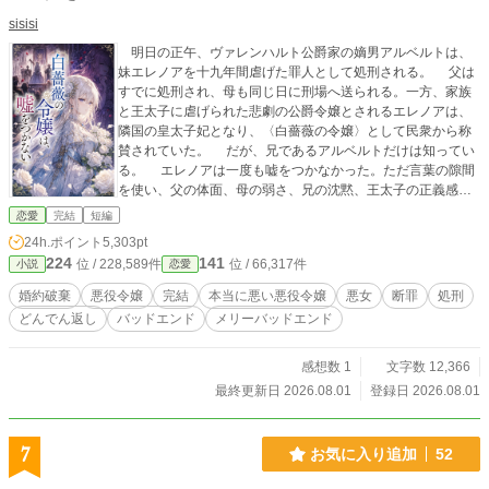
sisisi
明日の正午、ヴァレンハルト公爵家の嫡男アルベルトは、
妹エレノアを十九年間虐げた罪人として処刑される。 父は
すでに処刑され、母も同じ日に刑場へ送られる。一方、家族
と王太子に虐げられた悲劇の公爵令嬢とされるエレノアは、
隣国の皇太子妃となり、〈白薔薇の令嬢〉として民衆から称
賛されていた。 だが、兄であるアルベルトだけは知ってい
る。 エレノアは一度も嘘をつかなかった。ただ言葉の隙間
を使い、父の体面、母の弱さ、兄の沈黙、王太子の正義感を
利用して、すべての人間を破滅させたのだ。 これは処刑前
恋愛
完結
短編
夜の兄が書き残す、本当に悪い悪役令嬢の物語。 彼女は悪
24h.ポイント
5,303pt
役令嬢を演じていたのではない。 悪役のまま、主人公の座
224
141
位 / 228,589件
位 / 66,317件
小説
恋愛
を奪ったのだ。
婚約破棄
悪役令嬢
完結
本当に悪い悪役令嬢
悪女
断罪
処刑
どんでん返し
バッドエンド
メリーバッドエンド
感想数 1
文字数 12,366
最終更新日 2026.08.01
登録日 2026.08.01
7
お気に入り追加
52