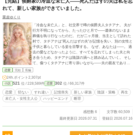
【完結】侯爵家の冷血な未亡人――死んだはずの夫は私を忘
れて、新しい家族ができていました。
栗皮ゆくり
「冷血な未亡人」と、社交界で噂の侯爵夫人タチアナ。 夫が
行方不明になってから、たったひと月で――遺体のないまま
葬儀を執り行なったのだ。 だが二ヶ月後、当主として訪れた
村で、タチアナは“死んだはずの夫”が記憶を失い、別の女性と
子供と暮らしている姿を目撃する。 なぜ、あなたは――。 過
去の愛などなかったように、すべてを忘れてしまった夫と向
き合うため、タチアナは陰謀の渦へと踏み込んでいく。 そし
て、傷つくタチアナに寄り添いながら――夫の親友であり補
佐官である男もまた、彼女には言えない秘密を胸に秘めてい
恋愛
完結
長編
た。 これは、傷つけられ傷ついた者たちが乗り越え、再生し
24h.ポイント
2,307pt
ていく物語。 ※毎日、更新予定です。（完結保証、結末まで
521
302
位 / 228,589件
位 / 66,317件
小説
恋愛
執筆済です） ※他に気軽に楽しめる短編（完結）や長編（完
結）も掲載しています。こちらもお読み下されば幸いです。
恋愛
切ない
すれ違い
記憶喪失
新しい家族
陰謀・策略
再生
※AI画像を使用しています。
未亡人・女性主人公
ハッピーエンド
断罪
感想数 6
文字数 60,509
最終更新日 2026.07.31
登録日 2026.07.16