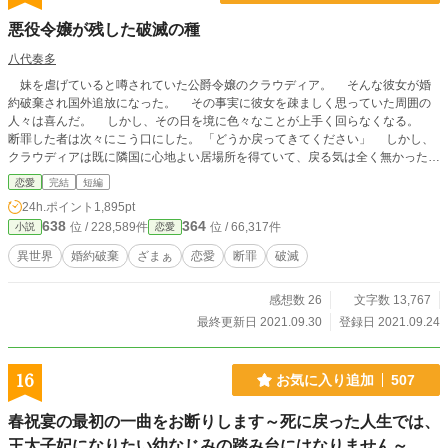
悪役令嬢が残した破滅の種
八代奏多
妹を虐げていると噂されていた公爵令嬢のクラウディア。 そんな彼女が婚
約破棄され国外追放になった。 その事実に彼女を疎ましく思っていた周囲の
人々は喜んだ。 しかし、その日を境に色々なことが上手く回らなくなる。
断罪した者は次々にこう口にした。 「どうか戻ってきてください」 しかし、
クラウディアは既に隣国に心地よい居場所を得ていて、戻る気は全く無かった。
何も知らずに私欲のまま断罪した者達が、破滅へと向かうお話し。 ※小説家
恋愛
完結
短編
になろう様でも連載中です。 9/27 HOTランキング1位、日間小説ランキング3
24h.ポイント
1,895pt
位に掲載されました。ありがとうございます。
638
364
位 / 228,589件
位 / 66,317件
小説
恋愛
異世界
婚約破棄
ざまぁ
恋愛
断罪
破滅
感想数 26
文字数 13,767
最終更新日 2021.09.30
登録日 2021.09.24
16
お気に入り追加
507
春祝宴の最初の一曲をお断りします～死に戻った人生では、
王太子妃になりたい幼なじみの踏み台にはなりません～