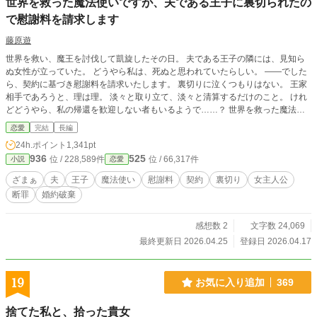
世界を救った魔法使いですが、夫である王子に裏切られたの
で慰謝料を請求します
藤原遊
世界を救い、魔王を討伐して凱旋したその日。 夫である王子の隣には、見知ら
ぬ女性が立っていた。 どうやら私は、死ぬと思われていたらしい。 ――でした
ら、契約に基づき慰謝料を請求いたします。 裏切りに泣くつもりはない。 王家
相手であろうと、理は理。 淡々と取り立て、淡々と清算するだけのこと。 けれ
どどうやら、私の帰還を歓迎しない者もいるようで……？ 世界を救った魔法使
いが、夫と王家から正当に取り立てるお話。
恋愛
完結
長編
24h.ポイント
1,341pt
936
525
位 / 228,589件
位 / 66,317件
小説
恋愛
ざまぁ
夫
王子
魔法使い
慰謝料
契約
裏切り
女主人公
断罪
婚約破棄
感想数 2
文字数 24,069
最終更新日 2026.04.25
登録日 2026.04.17
19
お気に入り追加
369
捨てた私と、拾った貴女