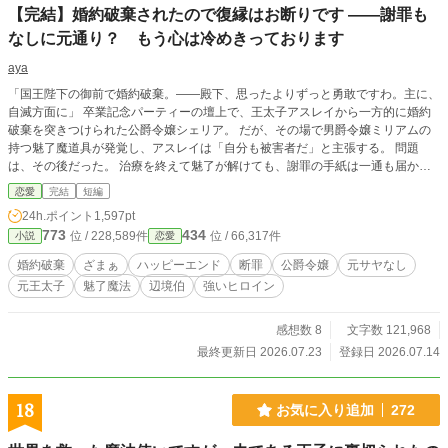
【完結】婚約破棄されたので復縁はお断りです ――謝罪も
なしに元通り？ もう心は冷めきっております
aya
「国王陛下の御前で婚約破棄。――殿下、思ったよりずっと勇敢ですわ。主に、
自滅方面に」 卒業記念パーティーの壇上で、王太子アスレイから一方的に婚約
破棄を突きつけられた公爵令嬢シェリア。 だが、その場で男爵令嬢ミリアムの
持つ魅了魔道具が発覚し、アスレイは「自分も被害者だ」と主張する。 問題
は、その後だった。 治療を終えて魅了が解けても、謝罪の手紙は一通も届かな
い。 それどころかアスレイは、当然のように「元通りでよいだろう」と復縁を
恋愛
完結
短編
求めてきた。 十年間、王太子妃候補として己を律し続け、傷つけられても、踏
24h.ポイント
1,597pt
みにじられても耐えてきたシェリアは、今度こそ自分の意思で未来を選ぶ。
773
434
位 / 228,589件
位 / 66,317件
小説
恋愛
「気安く触れないでくださいませ。心底からお断り申し上げます」 完璧な淑女
の微笑みを崩さず、内心では身勝手な元王太子へ切れ味鋭く突っ込むシェリア。
婚約破棄
ざまぁ
ハッピーエンド
断罪
公爵令嬢
元サヤなし
何度拒絶されても手を伸ばしてくるのなら、鉄の骨組みが入った扇で叩き落とす
元王太子
魅了魔法
辺境伯
強いヒロイン
までです。 謝罪も反省もできない元王太子には、王太子位の剥奪だけでは終わ
らない、相応の結末を。 一方、北の辺境で出会ったのは、豪快で大型犬のよう
にまっすぐな辺境伯ギルバート。 一緒に仕事をし、無茶をすれば叱り、お茶を
感想数 8
文字数 121,968
飲み、魔獣襲撃を乗り越えるうちに、彼と過ごす毎日は、少しずつ「明日が楽し
最終更新日 2026.07.23
登録日 2026.07.14
み」と思えるものへ変わっていく。 謝罪もなしに元通りですか？ もう心は冷め
きっております。 これは、元王太子へ何度もきっちり引導を渡した公爵令嬢
が、自分の居場所と未来と婚約者を、自らの意思で選び直す物語。 ※元王太子
18
お気に入り追加
272
ざまぁ複数あり ※王太子位剥奪／夜会で再自爆／番外編で最終処分 ※本編・番
外編・本編補完編まで全話完結済み ※ハッピーエンド