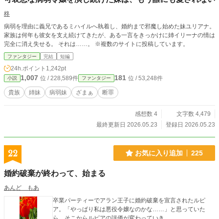
柊
病弱を理由に義兄であるミハイルへ執着し、婚約まで邪魔し始めた妹ユリアナ。
家族は何年も彼女を支え続けてきたが、ある一言をきっかけに姉イリーナの情は
完全に消え失せる。 それは……。 ※複数のサイトに投稿しています。
ファンタジー
完結
短編
24h.ポイント
1,242pt
1,007
181
位 / 228,589件
位 / 53,248件
小説
ファンタジー
貴族
姉妹
病弱妹
ざまぁ
断罪
感想数 4
文字数 4,479
最終更新日 2026.05.23
登録日 2026.05.23
22
お気に入り追加
225
婚約破棄が終わって、始まる
あんど もあ
卒業パーティーでアラン王子に婚約破棄を宣言されたルピ
ア。「やっぱり私は悪役令嬢なのかな……」と思っていた
ら、そこからルピアの評価が変わっていき……。