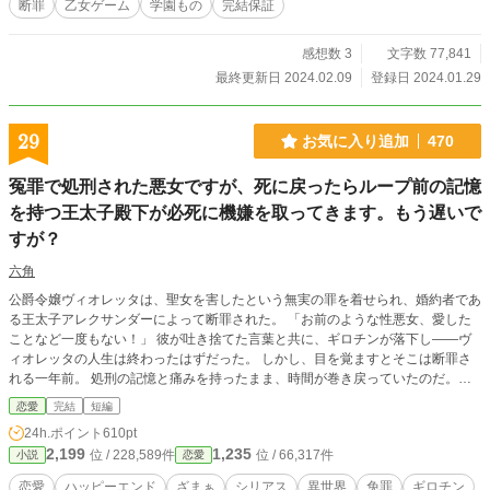
断罪
乙女ゲーム
学園もの
完結保証
役令嬢の婚約破棄イベントを回避してきたつもりが、なんでどうしてそうなっ
た！！ やっぱり婚約破棄されてるじゃないのー！！ 必死に努力したのは無駄足
だったのか！？ヒロインは一体誰と結ばれるのか……。 ※この物語は作者の世
感想数 3
文字数 77,841
界観から成り立っております。正式な貴族社会をお望みの方はご遠慮ください。
最終更新日 2024.02.09
登録日 2024.01.29
※この作品は小説家になろう、カクヨムで完結済み。
29
お気に入り追加
470
冤罪で処刑された悪女ですが、死に戻ったらループ前の記憶
を持つ王太子殿下が必死に機嫌を取ってきます。もう遅いで
すが？
六角
公爵令嬢ヴィオレッタは、聖女を害したという無実の罪を着せられ、婚約者であ
る王太子アレクサンダーによって断罪された。 「お前のような性悪女、愛した
ことなど一度もない！」 彼が吐き捨てた言葉と共に、ギロチンが落下し――ヴ
ィオレッタの人生は終わったはずだった。 しかし、目を覚ますとそこは断罪さ
れる一年前。 処刑の記憶と痛みを持ったまま、時間が巻き戻っていたのだ。
（またあの苦しみを味わうの？ 冗談じゃないわ。今度はさっさと婚約破棄し
恋愛
完結
短編
て、王都から逃げ出そう） そう決意して登城したヴィオレッタだったが、事態
24h.ポイント
610pt
は思わぬ方向へ。 なんと、再会したアレクサンダーがいきなり涙を流して抱き
2,199
1,235
位 / 228,589件
位 / 66,317件
小説
恋愛
ついてきたのだ。 「すまなかった！ 俺が間違っていた、やり直させてくれ！」
どうやら彼も「ヴィオレッタを処刑した後、冤罪だったと知って絶望し、時間を
恋愛
ハッピーエンド
ざまぁ
シリアス
異世界
免罪
ギロチン