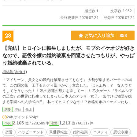
感想数 1
文字数 2,952
最終更新日 2026.07.24
登録日 2026.07.24
28
お気に入り追加
858
【完結】ヒロインに転生しましたが、モブのイケオジが好き
なので、悪役令嬢の婚約破棄を回避させたつもりが、やっぱ
り婚約破棄されている。
樹結理(きゆり)
「アイリーン、貴女との婚約は破棄させてもらう」 大勢が集まるパーティの場
で、この国の第一王子セルディ殿下がそう宣言した。 はぁぁあ！？ なんでど
うしてそうなった！！ 私の必死の努力を返してー！！ 乙女ゲーム『ラベルシア
の乙女』の世界に転生してしまった日本人のアラサー女子。 気付けば物語が始
まる学園への入学式の日。 私ってヒロインなの！？攻略対象のイケメンたちに
囲まれる日々。でも！私が好きなのは攻略対象たちじゃないのよー！！ 私が好
恋愛
完結
長編
きなのは攻略対象でもなんでもない、物語にたった二回しか出てこないイケオ
24h.ポイント
624pt
ジ！ 所謂モブと言っても過言ではないほど、関わることが少ないイケオジ。 で
2,165
1,213
位 / 228,589件
位 / 66,317件
小説
恋愛
もでも！せっかくこの世界に転生出来たのなら何度も見たイケメンたちよりも、
レアなイケオジを！！ 攻略対象たちや悪役令嬢と友好的な関係を築きつつ、悪
恋愛
ハッピーエンド
異世界転生
婚約破棄
コメディ
悪役令嬢
役令嬢の婚約破棄を回避しつつ、イケオジを狙う十六歳、侯爵令嬢！ 必死に悪