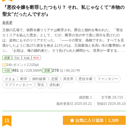
『悪役令嬢を断罪したつもり？ それ、私じゃなくて“本物の
聖女”だったんですが』
春夜夢
王都の広場で、侯爵令嬢リリアナは断罪され、爵位と婚約を奪われた。 「聖女
エミリアを妬んだ悪女」として。 だが、断罪の光の中で真に啓示を受けたの
は、皮肉にもそのリリアナだった。 「――その聖女、偽物ですわ」 すべてを見
透かしたように告げた彼女を抱き上げたのは、王国最強と名高い氷の魔導師レオ
ン。 「お前は、俺の婚約者だ」 そう告げられた瞬間から、世界が一変する。 偽
りの聖女、後悔する王太子、崩れゆく王国。 その中でただ一人、誇り高く美し
恋愛
完結
短編
R15
く微笑むのは──“本物の聖女”だった。 これは断罪されたはずの令嬢が、“すべて
24h.ポイント
2,520pt
を取り戻し、溺愛され、聖女として覚醒する”までの、逆転ざまぁ＆激甘ラブフ
481
278
位 / 228,589件
位 / 66,317件
小説
恋愛
ァンタジー。
ざまぁ
断罪
婚約破棄
恋愛
異世界
悪役令嬢
ファンタジー
ラブファンタジー
聖女
逆転劇
感想数 1
文字数 29,715
最終更新日 2025.05.21
登録日 2025.05.10
11
お気に入り追加
1,189