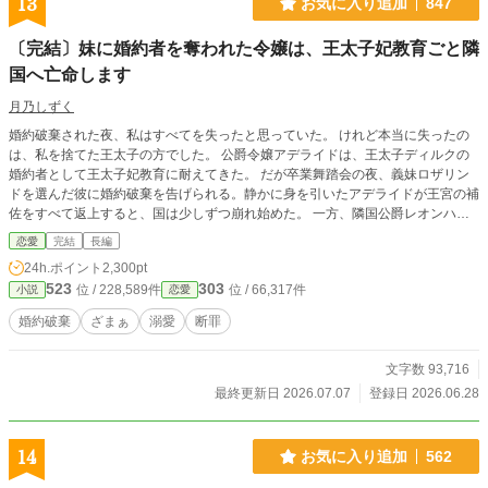
13
お気に入り追加
847
〔完結〕妹に婚約者を奪われた令嬢は、王太子妃教育ごと隣
国へ亡命します
月乃しずく
婚約破棄された夜、私はすべてを失ったと思っていた。 けれど本当に失ったの
は、私を捨てた王太子の方でした。 公爵令嬢アデライドは、王太子ディルクの
婚約者として王太子妃教育に耐えてきた。 だが卒業舞踏会の夜、義妹ロザリン
ドを選んだ彼に婚約破棄を告げられる。静かに身を引いたアデライドが王宮の補
佐をすべて返上すると、国は少しずつ崩れ始めた。 一方、隣国公爵レオンハル
トは彼女の真価を見抜き、尊敬と愛をもって迎え入れる。妹を選んだ王太子が後
恋愛
完結
長編
悔する頃、彼女はもう新しい未来へ歩き出していた。捨てられた令嬢の逆転愛。
24h.ポイント
2,300pt
523
303
位 / 228,589件
位 / 66,317件
小説
恋愛
婚約破棄
ざまぁ
溺愛
断罪
文字数 93,716
最終更新日 2026.07.07
登録日 2026.06.28
14
お気に入り追加
562