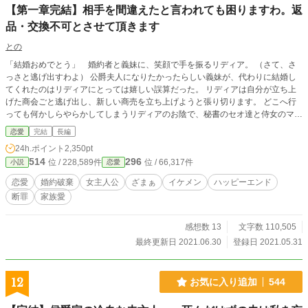
【第一章完結】相手を間違えたと言われても困りますわ。返
品・交換不可とさせて頂きます
との
「結婚おめでとう」 婚約者と義妹に、笑顔で手を振るリディア。 （さて、さ
っさと逃げ出すわよ） 公爵夫人になりたかったらしい義妹が、代わりに結婚し
てくれたのはリディアにとっては嬉しい誤算だった。 リディアは自分が立ち上
げた商会ごと逃げ出し、新しい商売を立ち上げようと張り切ります。 どこへ行
っても何かしらやらかしてしまうリディアのお陰で、秘書のセオ達と侍女のマー
サはハラハラしまくり。 結婚を申し込まれても・・ 「困った事になったわね。
恋愛
完結
長編
在地剰余の話、しにくくなっちゃった」 「「はあ？ そこ？」」 ーーーーーー
24h.ポイント
2,350pt
設定かなりゆるゆる？ 第一章完結
514
296
位 / 228,589件
位 / 66,317件
小説
恋愛
恋愛
婚約破棄
女主人公
ざまぁ
イケメン
ハッピーエンド
断罪
家族愛
感想数 13
文字数 110,505
最終更新日 2021.06.30
登録日 2021.05.31
12
お気に入り追加
544