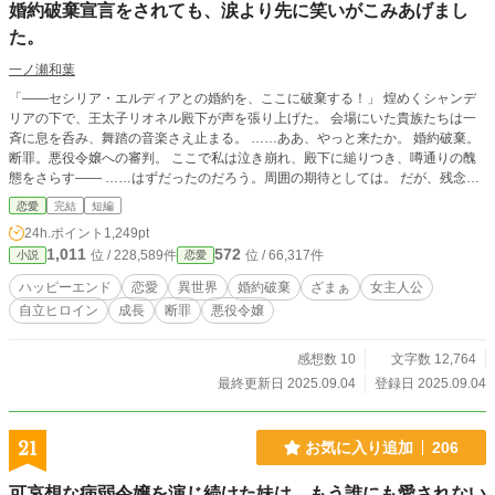
婚約破棄宣言をされても、涙より先に笑いがこみあげまし
た。
一ノ瀬和葉
「――セシリア・エルディアとの婚約を、ここに破棄する！」 煌めくシャンデ
リアの下で、王太子リオネル殿下が声を張り上げた。 会場にいた貴族たちは一
斉に息を呑み、舞踏の音楽さえ止まる。 ……ああ、やっと来たか。 婚約破棄。
断罪。悪役令嬢への審判。 ここで私は泣き崩れ、殿下に縋りつき、噂通りの醜
態をさらす―― ……はずだったのだろう。周囲の期待としては。 だが、残念。
私の胸に込みあげてきたのは、涙ではなく、笑いだった。 （だって……ようや
恋愛
完結
短編
く自由になれるんですもの） その瞬間の私の顔を、誰も「悪役令嬢」とは呼べ
24h.ポイント
1,249pt
なかったはずだ。 なろう、カクヨム様でも投稿しています。 なろう日間２０
1,011
572
位 / 228,589件
位 / 66,317件
小説
恋愛
位 ２５０００PV感謝です。 ※ご都合注意。後日談の方を一部修正しました。
ハッピーエンド
恋愛
異世界
婚約破棄
ざまぁ
女主人公
自立ヒロイン
成長
断罪
悪役令嬢
感想数 10
文字数 12,764
最終更新日 2025.09.04
登録日 2025.09.04
21
お気に入り追加
206
可哀想な病弱令嬢を演じ続けた妹は、もう誰にも愛されない