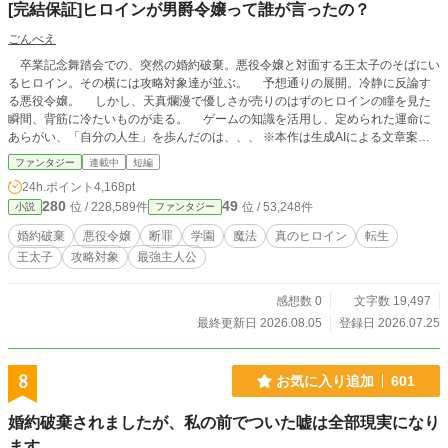
[完結保証]ヒロインが男爵令嬢って誰が言ったの？
ごんべえ
卒業記念舞踏会での、突然の婚約破棄。悪役令嬢と対面する王太子のそばにい
るヒロイン。その横には攻略対象達が並ぶ。 予想通りの展開。冷静に反論す
る悪役令嬢。 しかし、天真爛漫で優しさが売りのはずのヒロインの瞳を見た
瞬間、背筋に冷たいものが走る。 ゲームの知識を活用し、定められた運命に
あらがい、「自分の人生」を歩んだのは、、、 ※本作は生成AIによる文章案を
もとに、作者が取捨選択・加筆修正して制作した作品です。 構成、設定は作者
ファンタジー
連載中
短編
によるものです。 賞・出版申請を目的とした作品ではありません。
24h.ポイント
4,168pt
280
49
位 / 228,589件
位 / 53,248件
小説
ファンタジー
婚約破棄
悪役令嬢
断罪
学園
魔法
真のヒロイン
転生
王太子
攻略対象
最強主人公
感想数 0
文字数 19,497
最終更新日 2026.08.05
登録日 2026.07.25
8
お気に入り追加
601
婚約破棄されましたが、私の前でついた嘘は全部現実になり
ます