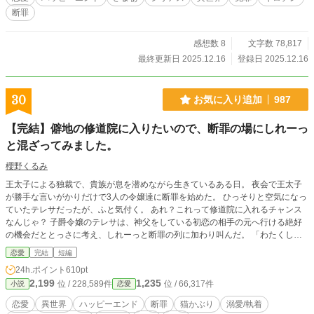
巻き戻した記憶」を持っているらしい。 心を入れ替え、情熱的に愛を囁く王太
断罪
子。しかし、ヴィオレッタの心は氷点下だった。 （何を必死になっているのか
しら？ 私の首を落としたその手で、よく触れられるわね） そんなある日、ヴィ
オレッタは王宮の隅で、周囲から「死神」と忌み嫌われる葬儀卿・シルヴィオ公
感想数 8
文字数 78,817
爵と出会う。 王太子の眩しすぎる愛に疲弊していたヴィオレッタに、シルヴィ
最終更新日 2025.12.16
登録日 2025.12.16
オは静かに告げた。 「美しい。君の瞳は、まるで極上の遺体のようだ」 これ
は、かつての愛を取り戻そうと暴走する「太陽」のような王太子と、 傷ついた
心を「静寂」で包み込む「夜」のような葬儀卿との間で揺れる……ことは全くな
30
お気に入り追加
987
く、 全力で死神公爵との「平穏な余生（スローデス）」を目指す元悪女の、温
度差MAXのラブストーリー。
【完結】僻地の修道院に入りたいので、断罪の場にしれーっ
と混ざってみました。
櫻野くるみ
王太子による独裁で、貴族が息を潜めながら生きているある日。 夜会で王太子
が勝手な言いがかりだけで3人の令嬢達に断罪を始めた。 ひっそりと空気になっ
ていたテレサだったが、ふと気付く。 あれ？これって修道院に入れるチャンス
なんじゃ？ 子爵令嬢のテレサは、神父をしている初恋の相手の元へ行ける絶好
の機会だととっさに考え、しれーっと断罪の列に加わり叫んだ。 「わたくしが
代表して修道院へ参ります！」 野次馬から急に現れたテレサに、その場の全員
恋愛
完結
短編
が思った。 この娘、誰！？ 王太子による恐怖政治の中、地味に生きてきた子爵
24h.ポイント
610pt
令嬢のテレサが、初恋の元伯爵令息に会いたい一心で断罪劇に飛び込むお話。
2,199
1,235
位 / 228,589件
位 / 66,317件
小説
恋愛
主人公は猫を被っているだけでお転婆です。 完結しました。 小説家になろう様
にも投稿しています。
恋愛
異世界
ハッピーエンド
断罪
猫かぶり
溺愛/執着