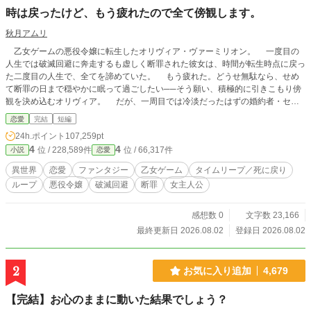
時は戻ったけど、もう疲れたので全て傍観します。
秋月アムリ
乙女ゲームの悪役令嬢に転生したオリヴィア・ヴァーミリオン。 一度目の
人生では破滅回避に奔走するも虚しく断罪された彼女は、時間が転生時点に戻っ
た二度目の人生で、全てを諦めていた。 もう疲れた。どうせ無駄なら、せめ
て断罪の日まで穏やかに眠って過ごしたい──そう願い、積極的に引きこもり傍
観を決め込むオリヴィア。 だが、一周目では冷淡だったはずの婚約者・セド
リック王子が、なぜか彼女に献身的な優しさを見せ、「今度こそ、私が君を守
恋愛
完結
短編
る」と誓うのだ。 運命に抗う気力さえ失った令嬢が、思いがけない波乱に巻
24h.ポイント
107,259pt
き込まれていく。全てを諦めたはずの人生で、彼女を待ち受ける未来とは──
4
4
位 / 228,589件
位 / 66,317件
小説
恋愛
異世界
恋愛
ファンタジー
乙女ゲーム
タイムリープ／死に戻り
ループ
悪役令嬢
破滅回避
断罪
女主人公
感想数 0
文字数 23,166
最終更新日 2026.08.02
登録日 2026.08.02
2
お気に入り追加
4,679
【完結】お心のままに動いた結果でしょう？