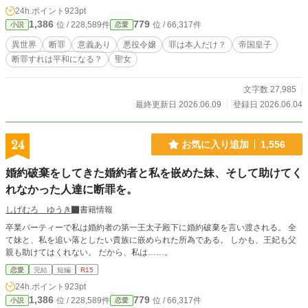
か？」 王太子はなぜ婚約者を見捨てたのか。 側近たちはなぜ止めなかったの
24h.ポイント
923pt
か。 国王や王妃はなぜ静観したのか。 家族はなぜ娘を守らなかったのか。 そし
1,386
779
位 / 228,589件
位 / 66,317件
小説
恋愛
て、誰もが見て見ぬふりをした結果、悪役令嬢はなぜ生まれたのか。 これは、
悪役令嬢だけを裁いて終わるはずだった断罪劇が、関係者全員の責任を問う裁き
異世界
断罪
意義あり
悪役令嬢
罪は本人だけ？
帝国皇子
へと変わっていく物語。 彼女だけを罪に問えば、本当に平和になるのでしょう
断罪すれは平和になる？
聖女
か。
文字数 27,985
最終更新日 2026.06.09
登録日 2026.06.04
24
お気に入り追加
1,556
婚約破棄をしてきた婚約者と私を嵌めた妹、そして助けてく
れなかった人達に断罪を。
しげむろ ゆうき
書籍情報
卒業パーティーで私は婚約者の第一王太子殿下に婚約破棄を言い渡される。 全
て妹と、私を追い落としたい貴族に嵌められた所為である。 しかも、王妃も父
親も助けてはくれない。 だから、私は……。
恋愛
完結
短編
R15
24h.ポイント
923pt
1,386
779
位 / 228,589件
位 / 66,317件
小説
恋愛