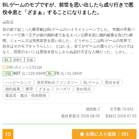
BLゲームのモブですが、前世を思い出したら成り行きで悪
役令息と「ざまぁ」することになりました。
ぷかり
目の前で起こった断罪劇はBLゲームのハイライトシーンでした。 学園の卒業パ
ーティーで第一王子が彼の婚約者であるエバン公爵令息に婚約破棄を告げた瞬
間、ジェームズは突然前世を思い出した。 どうやらここはBLゲームの世界で、
自分はそのモブキャラらしい。 とはいえ、全てがゲームの通りというわけでは
なく、現実のエバンは悪役令息らしからぬ品行方正な人物だった。 しかし、ゲ
ームの強制力のなせる業なのか、エバンはシナリオ通りに社交界を追われ行方不
BL
連載中
長編
明になってしまう。 このままではいけない！ これはエンディング後の世界を生
24h.ポイント
2,912pt
きる成金モブが悪役令息を幸せにするための物語。 完結まで予約投稿済です。
407
70
位 / 228,589件
位 / 31,385件
小説
BL
ハッピーエンド
異世界転生ファンタジー
BLゲーム
悪役令息
婚約破棄
断罪
ざまぁ
スパダリ
攻め視点
魔道具・魔法・技術開発
感想数 2
文字数 70,931
最終更新日 2026.08.05
登録日 2026.07.03
10
お気に入り追加
251