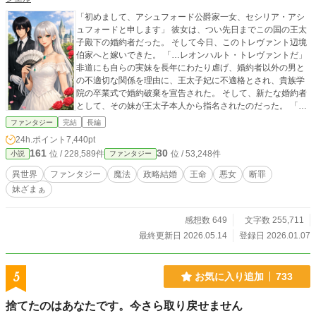
「初めまして、アシュフォード公爵家一女、セシリア・アシ
ュフォードと申します」 彼女は、つい先日までこの国の王太
子殿下の婚約者だった。 そして今日、このトレヴァント辺境
伯家へと嫁いできた。 「…レオンハルト・トレヴァントだ」
非道にも自らの実妹を長年にわたり虐げ、婚約者以外の男と
の不適切な関係を理由に、王太子妃に不適格とされ、貴族学
院の卒業式で婚約破棄を宣告された。 そして、新たな婚約者
として、その妹が王太子本人から指名されたのだった。 「私
は君と夫婦になるつもりはないし、辺境伯夫人として扱うこ
ファンタジー
完結
長編
ともない」 この判断によって、どうなるかなども考えずに…
24h.ポイント
7,440pt
【報告】アース・スターノベル大賞様にて金賞・コミラカイ
161
30
位 / 228,589件
位 / 53,248件
小説
ファンタジー
ズ賞を 受賞致しました！ 応援して下さった読者の皆
様、誠にありがとうございました┏○))ﾍﾟｺｯ 書籍化・コミラカ
異世界
ファンタジー
魔法
政略結婚
王命
悪女
断罪
イズに関しましては詳しく決まりましたら 再びご報告させて
妹ざまぁ
頂きます。 ※ 中世ヨーロッパ風の世界観です。 ※ ご都合主
義ですので、ご了承下さい、 ※ 画像はAIにて作成しておりま
す
感想数 649
文字数 255,711
最終更新日 2026.05.14
登録日 2026.01.07
5
お気に入り追加
733
捨てたのはあなたです。今さら取り戻せません