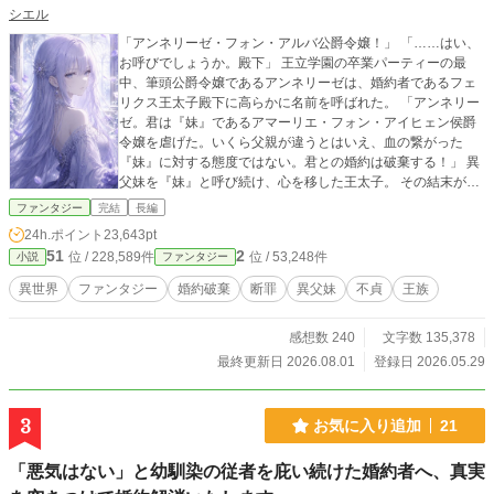
シエル
「アンネリーゼ・フォン・アルバ公爵令嬢！」 「……はい、
お呼びでしょうか。殿下」 王立学園の卒業パーティーの最
中、筆頭公爵令嬢であるアンネリーゼは、婚約者であるフェ
リクス王太子殿下に高らかに名前を呼ばれた。 「アンネリー
ゼ。君は『妹』であるアマーリエ・フォン・アイヒェン侯爵
令嬢を虐げた。いくら父親が違うとはいえ、血の繋がった
『妹』に対する態度ではない。君との婚約は破棄する！」 異
父妹を『妹』と呼び続け、心を移した王太子。 その結末がど
うであれ、貴方が心のままに動いた結果でしょう？ ※ 中世ヨ
ファンタジー
完結
長編
ーロッパ風の世界観です。 ※ ご都合主義ですので、ご了承下
24h.ポイント
23,643pt
さい。 ※ 画像はAIで作成しています。
51
2
位 / 228,589件
位 / 53,248件
小説
ファンタジー
異世界
ファンタジー
婚約破棄
断罪
異父妹
不貞
王族
感想数 240
文字数 135,378
最終更新日 2026.08.01
登録日 2026.05.29
3
お気に入り追加
21
「悪気はない」と幼馴染の従者を庇い続けた婚約者へ、真実