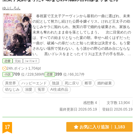
ゆぷしろん
春祝宴で王太子アーヴィンから最初の一曲に選ばれ、未来
の妃として努力し続けた公爵令嬢イリス。けれど王太子の幼
なじみサラに陥れられ、無実の罪で婚約を破棄され、家族も
未来も奪われたまま命を落としてしまう。 次に目覚めたの
は、すべての始まりとなった宴の朝。幸せへ続くはずだった
一曲が、破滅への扉だったと知った彼女は決意する。もう愛
されない場所で笑わない。もう誰かの野心の踏み台にならな
い。 黒いドレスをまとったイリスは王太子の手を拒み、前
世でただ一人自分を信じてくれたギルバートと共に、サラと
恋愛
完結
ｼｮｰﾄｼｮｰﾄ
旧貴族派の陰謀へ立ち向かう。誰が敵で、誰が味方なのか。
24h.ポイント
1,704pt
涙を隠して耐えるだけだった令嬢が、怒りを言葉にし、大切
709
399
位 / 228,589件
位 / 66,317件
小説
恋愛
な家族と自分自身を守り抜く。 奪われた春を取り戻し、今
度こそ心から愛される未来を選び直す、死に戻り逆転ロマン
異世界
ハッピーエンド
陰謀
死に戻り
断罪
婚約破棄
ス。
幼なじみ
溺愛
冤罪
AI生成作品
感想数 4
文字数 13,904
最終更新日 2026.05.19
登録日 2026.05.19
17
お気に入り追加
1,183