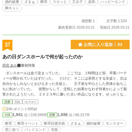
婚約破棄
ざまぁ
断罪
スカッと
王太子
皮肉
ハッピーエンド
胸キュン
感想数 1
文字数 1,520
最終更新日 2026.03.21
登録日 2026.03.21
27
お気に入り追加
93
あの日ダンスホールで何が起ったのか
四宮 あか
書籍情報
ダンスホールは血で染まっていた。 ここでは、２時間ほど前、卒業パーテ
ィーが開かれていたはずだった。 だけど、そこには呆然とする生徒と、次は
自分かもしれないとおびえきった生徒と。 王子派を中心とした死体があちこ
ちに転がっていた。 状態からして、交戦した結果かなわず何者かによって殺
害されたようだった。 ２０２３年に書いた古い作品になります。せっかくなの
でAIで誤字よなくなれーってしてます。
恋愛
完結
ｼｮｰﾄｼｮｰﾄ
24h.ポイント
695pt
1,941
1,096
位 / 228,589件
位 / 66,317件
小説
恋愛
断罪
断罪イベント
断罪回避失敗
ざまぁ
婚約破棄
モンスター
世に放つ
バッドエンド
失敗