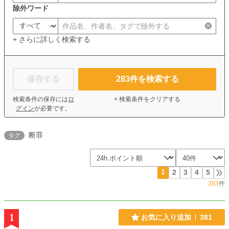
除外ワード
+ さらに詳しく検索する
保存する
283
件を検索する
検索条件の保存には
ロ
× 検索条件をクリアする
グイン
が必要です。
断罪
タグ
1
2
3
4
5
283
件
1
お気に入り追加
381