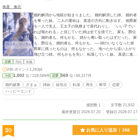
衛星 奏志
婚約解消から地獄が始まりました。 婚約解消した姉。 婚約者
を奪った妹。 二人の運命は、真逆の方向に動き出す。 侯爵家
を一人で支え、王太子の執務まで肩代わりし、「いい子でい
れば報われる」と信じていた姉は全てを捨てた。 家も、爵位
も、婚約者も。何もかも。 姉から奪い取ったはずだった。 家
も、爵位も、婚約者も。何もかも。 ──姉のいなくなった侯
爵家に残ったものは、何もなかった。 地べたから這い上がり
飛び立つ姉。 何もかもを失い、転落していく妹。 真逆に進ん
でいたはずの運命は、しかし、ゆっくりと交差していく。 捨
恋愛
完結
短編
てた姉と、捨てられた妹。 二人の令嬢が辿り着く場所とは。
24h.ポイント
1,263pt
全二章九話完結（約二万字）・一日二回更新。
1,002
569
位 / 228,589件
位 / 66,317件
小説
恋愛
婚約破棄
ざまぁ
姉妹
妹視点
転落
再生
断罪
恋愛
ハッピーエンド
感想数 1
文字数 21,932
最終更新日 2026.07.20
登録日 2026.07.17
20
お気に入り追加
268