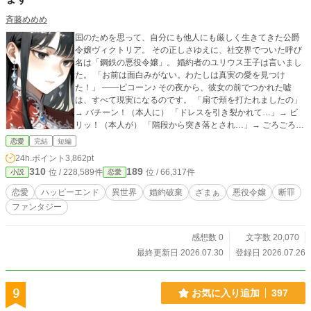
斉藤めめめ
国のためを思って、自分にも他人にも厳しく生きてきた公爵
令嬢ヴィクトリア。 その正しさゆえに、社交界でついた呼び
名は「鋼鉄の悪役令嬢」。 婚約者のユリウス王子は言いまし
た。 「お前は面白みがない。わたしは真実の愛を見つけ
た！」 ――ピコーン♪ その夜から、彼女の前でつかれた嘘
は、すべて現実になるのです。 「扇で頬を打たれましたの」
→ バチーン！（本人に） 「ドレスを引き裂かれて…」→ ビ
リッ！（本人が） 「階段から突き落とされ…」→ ごろごろご
ろ（本人が） 生まれてから一度も嘘をついたことのない令嬢
恋愛
完結
短編
に、真実の女神さまがくれた祝福『ヴェリタスの鐘』。 断罪
24h.ポイント
3,862pt
の夜会は大崩壊。それでも意地で婚約破棄を強行した王子を
310
189
位 / 228,589件
位 / 66,317件
小説
恋愛
待っていたのは、 自分の嘘で自分の首を絞めていく、豪快な
自滅劇。
恋愛
ハッピーエンド
異世界
婚約破棄
ざまぁ
悪役令嬢
断罪
ファンタジー
感想数 0
文字数 20,070
最終更新日 2026.07.30
登録日 2026.07.26
9
お気に入り追加
397