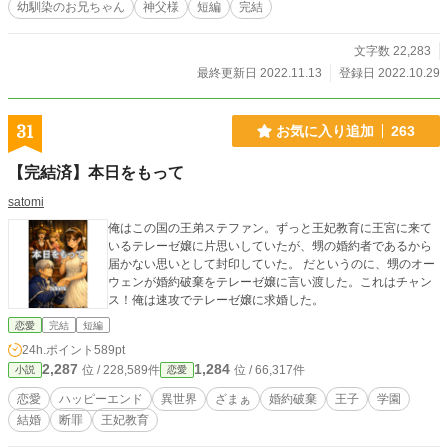
幼馴染のお兄ちゃん
神父様
短編
完結
文字数 22,283
最終更新日 2022.11.13
登録日 2022.10.29
31
お気に入り追加
263
【完結済】本日をもって
satomi
俺はこの国の王弟ステファン。ずっと王妃教育に王宮に来て
いるテレーゼ嬢に片思いしていたが、甥の婚約者であるから
届かない思いとして封印していた。 だというのに、甥のオー
ウェンが婚約破棄をテレーゼ嬢に言い渡した。これはチャン
ス！俺は速攻でテレーゼ嬢に求婚した。
恋愛
完結
短編
24h.ポイント
589pt
2,287
1,284
位 / 228,589件
位 / 66,317件
小説
恋愛
恋愛
ハッピーエンド
異世界
ざまぁ
婚約破棄
王子
学園
結婚
断罪
王妃教育