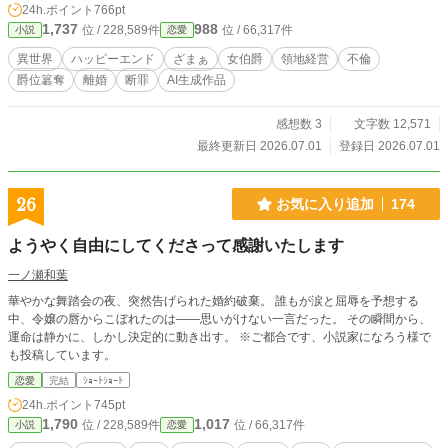
24h.ポイント
766pt
る。 「亡き妻の財産で開く結婚式は、楽しいですか？」 裏
1,737
988
位 / 228,589件
位 / 66,317件
小説
恋愛
切りの夫と愛人を法で追い詰め、奪われた名と爵位を奪還
し、領地を立て直す。その先で待つのは、新たな恋か、それ
異世界
ハッピーエンド
ざまぁ
女伯爵
領地経営
不倫
とも自由か。痛快ざまぁ×知略×自立する女主人公の人生逆転
爵位簒奪
離婚
断罪
AI生成作品
ファンタジー！
感想数 3
文字数 12,571
最終更新日 2026.07.01
登録日 2026.07.01
26
お気に入り追加
174
ようやく自由にしてくださって感謝いたします
一ノ瀬和葉
華やかな舞踏会の夜、突然告げられた婚約破棄。 誰もが涙と屈辱を予想する
中、令嬢の唇からこぼれたのは――思いがけない一言だった。 その瞬間から、
運命は静かに、しかし決定的に動き出す。 ※ご都合です、小説家になろう様で
も投稿しています。
恋愛
完結
ｼｮｰﾄｼｮｰﾄ
24h.ポイント
745pt
1,790
1,017
位 / 228,589件
位 / 66,317件
小説
恋愛