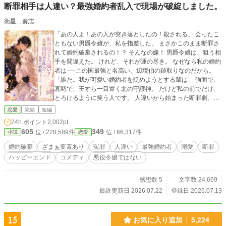
断罪相手は人違い？最強婚約者乱入で現場が破綻しました。
衛星 奏志
「あの人よ！あの人が突き落としたの！殺される」 会ったこ
ともない男爵令嬢が、私を指差した。 まさかこのまま断罪さ
れて婚約破棄されるの！？ そんなの嫌！ 男爵令嬢は、狙う相
手を間違えた。 けれど、それが運の尽き。 なぜなら私の婚約
者は──この国最強と名高い、辺境伯の跡取りなのだから。
「誰だ。我が可愛い婚約者を貶めようとする輩は」 強面で、
寡黙で、王すら一目置く北の守護神。 だけど私の前でだけ、
とろけるように笑う人です。 人違いから始まった断罪劇。一
撃で、終わらせます。 短編・完結。溺愛×ざまぁの婚約破棄
恋愛
完結
短編
コメディ。
24h.ポイント
2,002pt
605
349
位 / 228,589件
位 / 66,317件
小説
恋愛
婚約破棄
ざまぁ要素あり
冤罪
人違い
最強婚約者
溺愛
断罪
ハッピーエンド
コメディ
悪役令嬢ではない
感想数 5
文字数 24,669
最終更新日 2026.07.22
登録日 2026.07.13
15
お気に入り追加
5,224