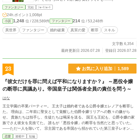
ファンタジー
完結
ｼｮｰﾄｼｮｰﾄ
24h.ポイント
1,008pt
1,248
214
位 / 228,589件
位 / 53,248件
小説
ファンタジー
異世界
ファンタジー
婚約破棄
真実の愛
断罪
スキル
文字数 6,354
最終更新日 2026.07.28
登録日 2026.07.28
23
お気に入り追加
1,589
『彼女だけを罪に問えば平和になりますか？』 ～悪役令嬢
の断罪に異議あり。帝国皇子は関係者全員の責任を問う～
はな
王立学園の卒業パーティー。 王太子は婚約者である公爵令嬢エレノアを断罪し
た。 理由は、二年前に聖女として覚醒した伯爵令嬢リリアへの数々の嫌がら
せ。 貴族たちは拍手し、生徒たちは喝采を送る。 国王も王妃も、公爵令嬢の家
族でさえ彼女を見捨てた。 誰もが「悪役令嬢」の断罪を当然だと思っていた。
――ただ一人を除いて。 宗主国である帝国から招かれていた第三皇子レオンハ
ルト。 彼は静まり返った会場で問いかける。 「本当に彼女だけが罪人なのです
恋愛
連載中
短編