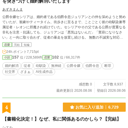
を突きつけて婚約解消いたします
あずきまんま
公爵令嬢セシリアは、婚約者である伯爵令息ジュリアンとの仲を深めようと努め
ていたが、観劇やティータイム、街歩きに至るまで、ことごとく彼の幼馴染兼専
属従者・レオンに邪魔され続けていた。セシリアやその父である公爵が度重なる
非礼を注意・抗議しても、ジュリアンは「悪気はないんだ」「寛容になりなさ
い」と一向に取り合わず、従者の暴走を放置し続ける。 無数の不誠実な対応に
堪忍袋の緒が切れたセシリアは、綿密な記録を携え、建国記念夜会という晴れの
恋愛
完結
短編
舞台で決着をつけることを決意。大勢の貴族が見守る中、逃げ場のない完璧な証
24h.ポイント
7,715pt
拠とともに婚約解消を突きつけ、身勝手な二人と身内を庇い続けた伯爵家を社会
157
102
位 / 228,589件
位 / 66,317件
小説
恋愛
的な破滅へと追い込んでいく。
婚約解消
従者
幼馴染
無神経
公爵令嬢
伯爵令息
断罪
社交界
ざまぁ
AI生成作品
感想数 0
文字数 8,937
最終更新日 2026.08.06
登録日 2026.08.06
4
お気に入り追加
6,729
【書籍化決定！】なぜ、私に関係あるのかしら？【完結】
シエル