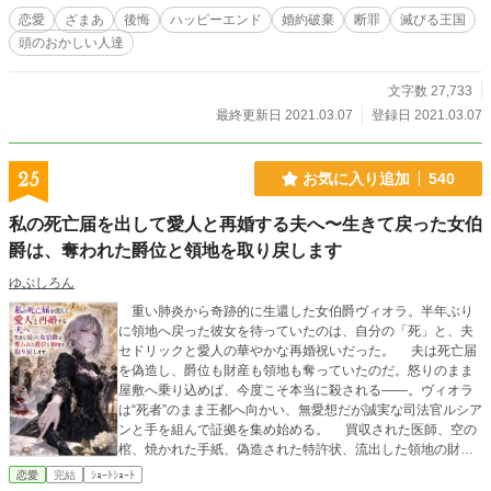
恋愛
ざまあ
後悔
ハッピーエンド
婚約破棄
断罪
滅びる王国
頭のおかしい人達
文字数 27,733
最終更新日 2021.03.07
登録日 2021.03.07
25
お気に入り追加
540
私の死亡届を出して愛人と再婚する夫へ〜生きて戻った女伯
爵は、奪われた爵位と領地を取り戻します
ゆぷしろん
重い肺炎から奇跡的に生還した女伯爵ヴィオラ。半年ぶり
に領地へ戻った彼女を待っていたのは、自分の「死」と、夫
セドリックと愛人の華やかな再婚祝いだった。 夫は死亡届
を偽造し、爵位も財産も領地も奪っていたのだ。怒りのまま
屋敷へ乗り込めば、今度こそ本当に殺される――。ヴィオラ
は“死者”のまま王都へ向かい、無愛想だが誠実な司法官ルシア
ンと手を組んで証拠を集め始める。 買収された医師、空の
棺、焼かれた手紙、偽造された特許状、流出した領地の財
産。すべての罪が暴かれる日は、皮肉にも夫の結婚披露宴。
恋愛
完結
ｼｮｰﾄｼｮｰﾄ
黒い喪服で現れた亡き妻の一言に、祝宴は断罪の舞台へ変わ