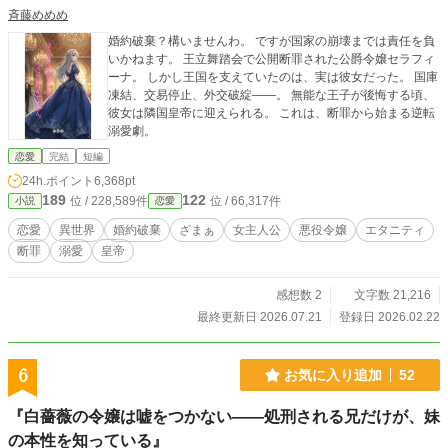
斉藤めめめ
婚約破棄？構いませんわ。 ですが国家の崩壊までは責任を負
いかねます。 王立舞踏会で公開断罪された公爵令嬢セラフィ
ーナ。 しかし王国を支えていたのは、実は彼女だった。 国庫
凍結、交易停止、外交破綻——。 無能な王子が後悔する頃、
彼女は隣国皇帝に迎えられる。 これは、断罪から始まる逆転
溺愛劇。
恋愛
完結
短編
24h.ポイント
6,368pt
189
122
位 / 228,589件
位 / 66,317件
小説
恋愛
恋愛
異世界
婚約破棄
ざまぁ
女主人公
悪役令嬢
エタニティ
断罪
溺愛
皇帝
感想数 2
文字数 21,216
最終更新日 2026.07.21
登録日 2026.02.22
6
お気に入り追加
52
『白薔薇の令嬢は嘘をつかない――処刑される兄だけが、妹
の本性を知っている』