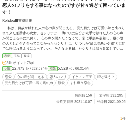
恋人のフリをする事になったのですが甘々過ぎて困っていま
す！
Rohdea
書籍情報
──私は、何故か触れた人の心の声が聞こえる。 見た目だけは可愛い姉と比べら
れて来た伯爵家の次女、セシリナは、 幼い頃に自分が素手で触れた人の心の声
が聞こえる事に気付く。 心の声を聞きたくなくて、常に手袋を装着し、最小限
の人としか付き合ってこなかったセシリナは、 いつしか“薄気味悪い令嬢”と世間
では呼ばれるようになっていた。 そんなある日、セシリナは渋々参加していた
お茶会で、 この国の王子様……悪い噂が絶えない第二王子エリオスと偶然出会
恋愛
完結
長編
い、 つい彼の心の声を聞いてしまう。 偶然聞いてしまったエリオスの噂とは違
24h.ポイント
78pt
う心の声に戸惑いつつも、 その場はどうにかやり過ごしたはずだったのに……
12,473
5,528
位 / 228,584件
位 / 66,314件
小説
恋愛
「うん。だからね、君に僕の恋人のフリをして欲しいんだよ」 なぜか後日、セ
シリナを訪ねて来たエリオスは、そんなとんでもないお願い事をして来た！ 何
恋愛
心の声が聞こえる
恋人のフリ
イケメン王子
噂と違う？
やら色々と目的があるらしい王子様とそうして始まった仮の恋人関係だったけれ
見た目だけは可愛い当て馬の姉
溺愛
すれ違う恋心
ど、 あれ？ 何かがおかしい……
感想数 156
文字数 131,295
最終更新日 2021.10.07
登録日 2021.09.05
1
件