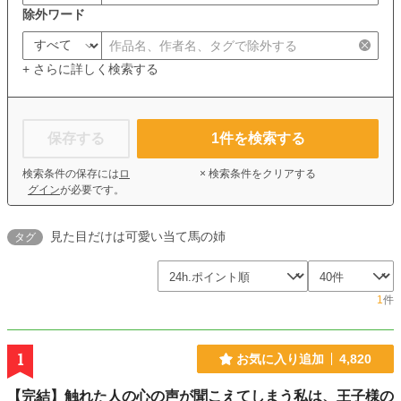
除外ワード
+ さらに詳しく検索する
保存する
1
件を検索する
検索条件の保存には
ロ
× 検索条件をクリアする
グイン
が必要です。
見た目だけは可愛い当て馬の姉
タグ
1
件
1
お気に入り追加
4,820
【完結】触れた人の心の声が聞こえてしまう私は、王子様の