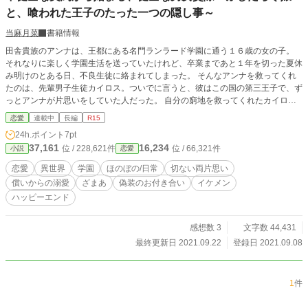
と、喰われた王子のたった一つの隠し事～
当麻月菜
書籍情報
田舎貴族のアンナは、王都にある名門ランラード学園に通う１６歳の女の子。
それなりに楽しく学園生活を送っていたけれど、卒業まであと１年を切った夏休
み明けのとある日、不良生徒に絡まれてしまった。 そんなアンナを救ってくれ
たのは、先輩男子生徒カイロス。ついでに言うと、彼はこの国の第三王子で、ず
っとアンナが片思いをしていた人だった。 自分の窮地を救ってくれたカイロス
に、アンナは律儀にもお礼がしたいと申し出る。 下心皆無のそれに、きっとカ
恋愛
連載中
長編
R15
イロスは「いやいやそんな」と辞退してくれると思いきや、取引を持ち掛けられ
24h.ポイント
7pt
てしまった。 「卒業まで恋人のフリをしろ」と。 紆余曲折の末、アンナはカイ
37,161
16,234
位 / 228,621件
位 / 66,321件
小説
恋愛
ロスの仮初めの恋人になった。 熱烈にカイロスを身体で口説き落としたふしだ
らな令嬢という肩書きまでオマケされて。 ただ一言「好き」と言えない男女
恋愛
異世界
学園
ほのぼの/日常
切ない両片思い
が、仮初の恋人を演じながら互いの距離を詰めたり取ったり、時々トラブルに見
償いからの溺愛
ざまあ
偽装のお付き合い
イケメン
舞われたりする、ちょっと際どい学園生活。 ※過去に掲載していた作品を改
ハッピーエンド
題、加筆修正して投稿しています。
感想数 3
文字数 44,431
最終更新日 2021.09.22
登録日 2021.09.08
1
件