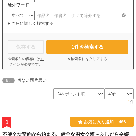
除外ワード
+ さらに詳しく検索する
保存する
1
件を検索する
検索条件の保存には
ロ
× 検索条件をクリアする
グイン
が必要です。
切ない両片思い
タグ
1
件
1
お気に入り追加
493
不健全な契約から始まる、健全な男女交際～ふしだら令嬢