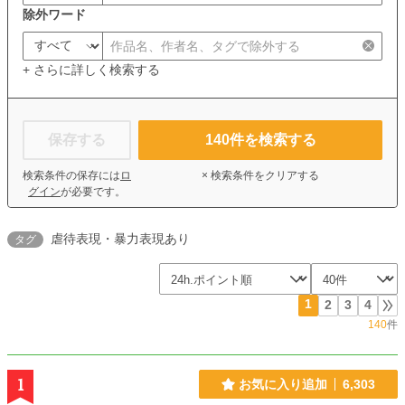
除外ワード
+ さらに詳しく検索する
保存する
140
件を検索する
検索条件の保存には
ロ
× 検索条件をクリアする
グイン
が必要です。
虐待表現・暴力表現あり
タグ
1
2
3
4
140
件
1
お気に入り追加
6,303