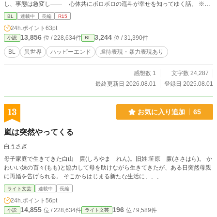
し、事態は急変し―― 心体共にボロボロの遥斗が幸せを知ってゆく話。 ※初
投稿です。好きなもの全部詰め込んだ駄文ですがお許しください。恥ずかしくな
BL
連載中
長編
R15
ったら消します ※ストーリー展開が亀並みに遅いです。そして更新スピードも
24h.ポイント
63pt
遅いです ※タイトルにマークをつけています。 ＃…残酷な描写（軽めでもつ
13,856
3,244
位 / 228,634件
位 / 31,390件
小説
BL
けてます） ＊…性的な描写（軽めでもつけてます）
BL
異世界
ハッピーエンド
虐待表現・暴力表現あり
感想数 1
文字数 24,287
最終更新日 2026.08.01
登録日 2025.08.01
13
お気に入り追加
65
嵐は突然やってくる
白うさぎ
母子家庭で生きてきた白山 廉(しろやま れん)。旧姓:笹原 廉(ささはら)。 か
わいい妹の百々(もも)と協力して母を助けながら生きてきたが、ある日突然母親
に再婚を告げられる。 そこからはじまる新たな生活に、、、
ライト文芸
連載中
長編
24h.ポイント
56pt
14,855
196
位 / 228,634件
位 / 9,589件
小説
ライト文芸