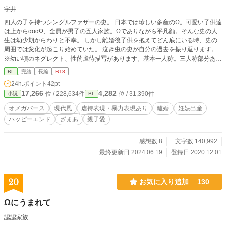
宇井
四人の子を持つシングルファザーの史。 日本では珍しい多産のΩ。可愛い子供達
は上からαααΩ、全員が男子の五人家族。Ωでありながら平凡顔。そんな史の人
生は幼少期からわりと不幸。 しかし離婚後子供を抱えてどん底にいる時、史の
周囲では変化が起こり始めていた。 泣き虫の史が自分の過去を振り返ります。
※幼い頃のネグレクト、性的虐待描写があります。基本一人称。三人称部分あり
ます。番外編は時系列がばらばらです。
BL
完結
長編
R18
24h.ポイント
42pt
17,266
4,282
位 / 228,634件
位 / 31,390件
小説
BL
オメガバース
現代風
虐待表現・暴力表現あり
離婚
妊娠出産
ハッピーエンド
ざまあ
親子愛
感想数 8
文字数 140,992
最終更新日 2024.06.19
登録日 2020.12.01
20
お気に入り追加
130
Ωにうまれて
認認家族