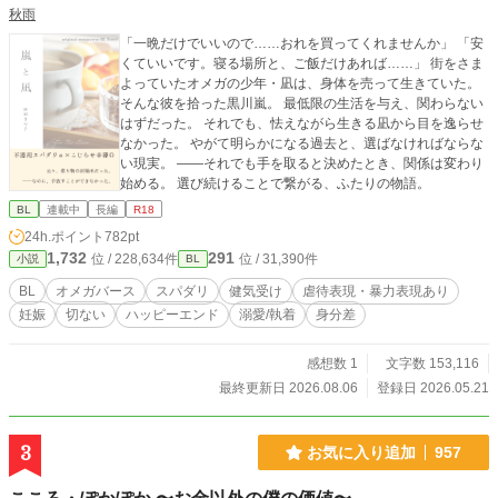
秋雨
「一晩だけでいいので……おれを買ってくれませんか」 「安
くていいです。寝る場所と、ご飯だけあれば……」 街をさま
よっていたオメガの少年・凪は、身体を売って生きていた。
そんな彼を拾った黒川嵐。 最低限の生活を与え、関わらない
はずだった。 それでも、怯えながら生きる凪から目を逸らせ
なかった。 やがて明らかになる過去と、選ばなければならな
い現実。 ――それでも手を取ると決めたとき、関係は変わり
始める。 選び続けることで繋がる、ふたりの物語。
BL
連載中
長編
R18
24h.ポイント
782pt
1,732
291
位 / 228,634件
位 / 31,390件
小説
BL
BL
オメガバース
スパダリ
健気受け
虐待表現・暴力表現あり
妊娠
切ない
ハッピーエンド
溺愛/執着
身分差
感想数 1
文字数 153,116
最終更新日 2026.08.06
登録日 2026.05.21
3
お気に入り追加
957