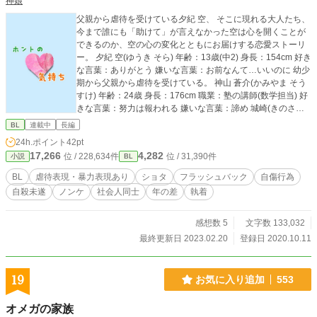
神娘
父親から虐待を受けている夕紀 空、 そこに現れる大人たち、
今まで誰にも「助けて」が言えなかった空は心を開くことが
できるのか、空の心の変化とともにお届けする恋愛ストーリ
ー。 夕紀 空(ゆうき そら) 年齢：13歳(中2) 身長：154cm 好き
な言葉：ありがとう 嫌いな言葉：お前なんて…いいのに 幼少
期から父親から虐待を受けている。 神山 蒼介(かみやま そう
すけ) 年齢：24歳 身長：176cm 職業：塾の講師(数学担当) 好
きな言葉：努力は報われる 嫌いな言葉：諦め 城崎(きのさき)
先生 年齢：25歳 身長：181cm 職業：中学の体育教師 名取 陽
BL
連載中
長編
平（なとり ようへい） 年齢:26歳 身長:177cm 職業:医者 夕紀
24h.ポイント
42pt
空の叔父 細谷 駿(ほそたに しゅん) 年齢：13歳(中2) 身長：16
17,266
4,282
位 / 228,634件
位 / 31,390件
小説
BL
2cm 空とは小学校からの友達 山名氏 颯(やまなし かける) 年
齢：24歳 身長：178cm 職業：塾の講師 (国語担当)
BL
虐待表現・暴力表現あり
ショタ
フラッシュバック
自傷行為
自殺未遂
ノンケ
社会人同士
年の差
執着
感想数 5
文字数 133,032
最終更新日 2023.02.20
登録日 2020.10.11
19
お気に入り追加
553
オメガの家族