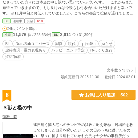
ださっていた方々には本当に申し訳ない思いでいっぱいです。 これからまた
頑張っていきますので、もし良ければ今後もお付き合いいただけますと幸いで
す。 ※11月中旬とお伝えしていましたが、こちらの都合で投稿が遅れてしまい
ました！！ごめんなさい！！！！！ ─────────────── 高校一年生でダ
BL
連載中
長編
R18
イナミクスが発現した弓月。 Sub──それもSランクだとわかり、家を離れる
24h.ポイント
85pt
決意をする。しかしその前にSubであることをDomである兄に知られてしまい、
11,576
2,611
位 / 228,634件
位 / 31,390件
小説
BL
抵抗虚しく監禁されてしまった。両親からはいないものとして扱われ、実兄から
は手酷くされ、聞きたくもない命令に従わなければならない毎日。 そんなあ
BL
Dom/Subユニバース
溺愛
現代
すれ違い
拗らせ
る日、身も心も弱りきっていた弓月に救いの手が差し伸べられる。しかしその時
虐待表現・暴力表現あり
ハッピーエンド予定
ゆっくり進行
にはすでに声が出なくなっていて───？ これは声を失ったSubが幸せになる
嫉妬/執着
ためのお話。 【Dom/Subユニバース（※独自解釈あり）】 ※性的描写を含む話
には「*」がついています。 ※ムーンライトノベルズ様でも掲載しています。 ※
R18は中盤以降からの予定です。 ※進行はかなりゆっくりです。 ※PTSDや精
文字数 573,395
神支配などを連想させるような表現や描写があります。苦手な方はご注意くださ
最終更新日 2025.11.30
登録日 2024.03.01
い。 ※いじめや虐待などの暴力表現があります。苦手な方はご注意ください。
8
お気に入り追加
562
３獣と檻の中
蓮雅 咲
連日続く隣人宅へのチンピラの猛攻に耐え兼ね、居場所を教
えてしまった自分を呪いたい… その日のうちに逃げたもの
の、早々に捕まり連れていかれた先はヤクザの事務所だっ