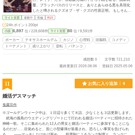
覆、ブラックバスのリリースと、ありとあらゆる悪を具現化
したと噂されるクズオブ・ザ・クズの竹原正明。 もしそんな
ドクズが『相手が嫌がる事が強さになるゲーム』に出会った
ライト文芸
連載中
長編
R15
ら？ 「私、テキサスホールデムBARの店長さんなんだよね」
24h.ポイント
200pt
ある日、包帯を巻いた長身細身の死神女と出会う。 それは同
6,897
80
位 / 228,608件
位 / 9,591件
小説
ライト文芸
時に『テキサス・ホールデム・ポーカー』との出会いだっ
た。 目指すは一攫千金！ 具体的には、貴族や実力者が集う世
ポーカー
テキサスホールデム
カジノ
心理戦
頭脳戦
コメディ
界大会『WSOP』のトーナメント制覇！ キニー・ブラウンが
トーナメント
成り上がり
逆転
パチンコ
目論む政治と金。 大阪万博跡地に目論むIRならぬCR（カジ
ノリゾート）の物語の主人公は誰になるのか？ その利権を心
良く思わない「確率の覇者」 暇つぶしに賞金目当てに舞い降
感想数 0
文字数 721,210
りた世界最強「番狂わせのユーリ」 それら不届き者を退かせ
最終更新日 2026.08.06
登録日 2025.05.06
る原点にして頂点「原初の魔女」 凡人は超えられない魑魅魍
魎が蠢く魔窟への境界線を、正明は踏み込めるか！？ 竹原正
明は負けっぱなしでざまぁが出来るのか！？ レイズ、リレイ
11
お気に入り追加
4
ズ、オールイン！ ――いざShowdown！（ショウダウン）
婚活デスマッチ
鬼霧宗作
※ゴールデンウィーク中は、１日辺り多くて８話、少なくとも３話更新します。
絶海の孤島のウエディングリゾートにて行われる婚活パーティーに招待された
神崎一歌。そこに集められた12人の男女と婚活パーティーに参加することにな
るのだが……目覚めると、首に小型爆弾が装着され、恐ろしい事実を告げられ
る。 ――マッチしなければ死ぬ。 投票制によるランク制度と、ランクによ