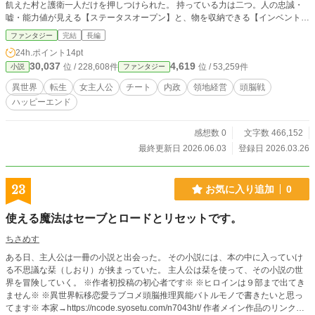
飢えた村と護衛一人だけを押しつけられた。 持っている力は二つ。人の忠誠・
嘘・能力値が見える【ステータスオープン】と、物を収納できる【インベント
リ】。剣は振れない。魔法もない。 けれど——帳簿の不正は見抜ける。物流の
ファンタジー
完結
長編
矛盾は数字で潰せる。 横領を暴き、穀物を配り、制度を作り、法で戦う。ミチ
24h.ポイント
14pt
カが武器にするのは条文と署名と信用値。味方は皮肉屋の元書記官、寡黙な警備
30,037
4,619
位 / 228,608件
位 / 53,259件
小説
ファンタジー
兵、したたかな商人見習い、影のような元犯罪者、そして隣で手を握る同い年の
侍女。 自治領宣言から始まる、行政チートの下剋上。 「実務です」——口癖ひ
異世界
転生
女主人公
チート
内政
領地経営
頭脳戦
とつで、少女は国を変える。 ※こちらの小説は他投稿サイトとの重複投稿でお
ハッピーエンド
送りしております。
感想数 0
文字数 466,152
最終更新日 2026.06.03
登録日 2026.03.26
23
お気に入り追加
0
使える魔法はセーブとロードとリセットです。
ちさめす
ある日、主人公は一冊の小説と出会った。 その小説には、本の中に入っていけ
る不思議な栞（しおり）が挟まっていた。 主人公は栞を使って、その小説の世
界を冒険していく。 ※作者初投稿の初心者です※ ※ヒロインは９部まで出てき
ません※ ※異世界転移恋愛ラブコメ頭脳推理異能バトルモノで書きたいと思っ
てます※ 本家→https://ncode.syosetu.com/n7043ht/ 作者メイン作品のリンクを