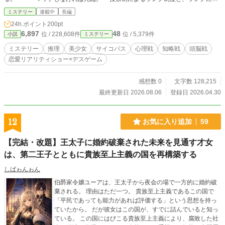
り支払われる賞金が変動するマッチングシステム。今宵、マッチングするのは素
ミステリー
連載中
長編
敵な異性か、それとも死か。 人は真実の愛を選ぶのか、それともやはり金が
24h.ポイント
200pt
全てなのか。様々な欲望が渦巻くなか、神崎一歌が手にするのは真実の愛か、そ
6,897
48
位 / 228,608件
位 / 5,379件
小説
ミステリー
れとも金か、はたまた死か。 裏切り、陰謀、策略。男女の思惑を彩る、恋愛
リアリティーショーと、現実を切り裂く残酷なデスゲーム。 果たして無事に
ミステリー
推理
美少女
サイコパス
心理戦
知略戦
頭脳戦
生還できるカップルは何組なのか。 婚活を舞台に究極の心理戦が幕を開け
恋愛リアリティショー×デスゲーム
る。
感想数 0
文字数 128,215
最終更新日 2026.08.06
登録日 2026.04.30
12
お気に入り追加
59
【完結・改題】王太子に婚約破棄された未来を見通す才女
は、第二王子とともに貴族至上主義の国を再構築する
しばゎんゎん
伯爵家令嬢ユーアは、王太子から夜会の場で一方的に婚約破
棄される。 理由はただ一つ。 貴族至上主義であるこの国で
「平民であっても能力があれば評価する」という思想を持っ
ていたから。 だが彼女はこの国が、すでに詰んでいると知っ
ている。 この国にはびこる貴族至上主義により、腐敗した社