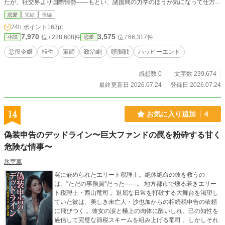
たが、社交界より国際情勢——もとい、諸国間の力学のほうが気になって仕方が
なかった。 断罪されたベアトリーチェは、社交界を追われて行き場を失う。そ
恋愛
完結
長編
こに現れたのが、辺境領の軍師。 「あなたの頭脳を買いたい。辺境伯の参謀と
24h.ポイント
163pt
して働かないか」 ディルク・ヴォルフ。三十歳。辺境伯家の軍師。銀縁眼鏡に
7,970
3,575
位 / 228,608件
位 / 66,317件
小説
恋愛
切れ長の目。冷徹で計算高いが、戦略談義になると少年のように目が光る。 辺
境は隣国との紛争地帯。外交、内政、軍事——全てが綱渡り。前世の戦略知識が
悪役令嬢
転生
軍師
政治劇
頭脳戦
ハッピーエンド
火を噴く。 「この局面、ゲーム理論で言えばナッシュ均衡を崩す手が——い
え、均衡を崩す戦略がありますわ」 「……何者だ、お前は」 「元悪役令嬢です
感想数 0
文字数 239,674
わ」 --- ※本作は『小説家になろう』『カクヨム』にも掲載しています。
最終更新日 2026.07.24
登録日 2026.07.24
14
お気に入り追加
4
偽装申告のデッドライン〜巨大ファンドの罠を粉砕する甘く
危険な情事〜
氷室薫
罠に嵌められたエリート税理士。絶体絶命の彼を救うの
は、"ただの事務員"だった――。 地方都市で燻る若きエリー
ト税理士・西山竜司 。退屈な日常を打破する大舞台を渇望し
ていた彼は、美しき未亡人・沙也加からの相続税申告の依頼
に飛びつく 。彼女の涙と極上の肉体に酔いしれ、己の知性を
過信して完璧な節税スキームを組み上げる竜司 。しかしそれ