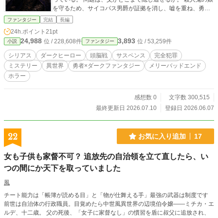
を守るため、サイコパス男爵が証拠を消し、嘘を重ね、勇者
と治安局の包囲網をすり抜ける。 異世界で始まる、父娘の完
ファンタジー
完結
長編
全犯罪崩壊劇。
24h.ポイント
21pt
24,988
3,893
位 / 228,608件
位 / 53,259件
小説
ファンタジー
シリアス
ダークヒーロー
頭脳戦
サスペンス
完全犯罪
ミステリー
異世界
勇者×ダークファンタジー
メリーバッドエンド
ホラー
感想数 0
文字数 300,515
最終更新日 2026.07.10
登録日 2026.06.07
22
お気に入り追加
17
女も子供も家督不可？ 追放先の自治領を立て直したら、い
つの間にか天下を取っていました
風
チート能力は「帳簿が読める目」と「物が仕舞える手」最強の武器は制度です
前世は自治体の行政職員。目覚めたら中世風異世界の辺境伯令嬢——ミチカ・エ
ルデ、十二歳。 父の死後、「女子に家督なし」の慣習を盾に叔父に追放され、