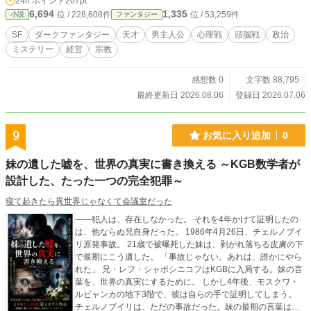
24h.ポイント
207pt
組織「ゲルスリャフェレイス」。彼らこそがナイティクの父
6,694
1,335
位 / 228,608件
位 / 53,259件
小説
ファンタジー
を暗殺し、彼の財産と自由を脅かす最大の敵だった。 ​普通な
ら、涙を流して「家族の復讐」を誓うだろう。だが、感情を
SF
​ダークファンタジー
​天才
​男主人公
心理戦
頭脳戦
政治
捨てた超天才は鼻であざ笑う。 ​「父や兄の仇？ そんな無意味
ミステリー
経営
宗教
な感情論はどうでもいい。俺の目的はただ一つ——絶対的な
自由と、奴らに奪われた『俺の税金』を取り戻すことだ！」 ​
最高峰の人工知能（ＡＩ）アシスタント「ゲルニプク」を従
感想数 0
文字数 88,795
え、フェムト秒パルスレーザー兵器などの超ハイテク装備を
最終更新日 2026.08.06
登録日 2026.07.06
開発するナイティク。 企業の取締役会（ボードルーム）での
裏切りや株式争奪戦から、路地裏の暗殺者や麻薬カルテルと
の銃撃戦まで——！ ​感情を持たない冷徹な天才青年による、
9
お気に入り追加
0
前代未聞の“税金回収”ダーク・コーポレート・スリラー、ここ
に開幕！
妹の遺した嘘を、世界の真実に書き換える ～KGB数学者が
設計した、たった一つの完全犯罪～
寝て起きたら異世界じゃなくて会議室だった
――犯人は、存在しなかった。 それを4年かけて証明したの
は、他ならぬ兄自身だった。 1986年4月26日、チェルノブイ
リ原発事故。 21歳で被曝死した妹は、剥がれ落ちる皮膚の下
で最期にこう遺した。 「事故じゃない。あれは、誰かにやら
れた」 兄・レフ・シャポシニコフはKGBに入局する。妹の言
葉を、世界の真実にするために。 しかし4年後、モスクワ・
ルビャンカの地下3階で、彼は自らの手で証明してしまう。
チェルノブイリは、ただの事故だった。妹の最期の言葉は、