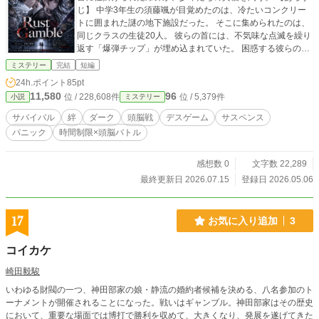
じ】 中学3年生の須藤颯が目覚めたのは、冷たいコンクリー
トに囲まれた謎の地下施設だった。 そこに集められたのは、
同じクラスの生徒20人。 彼らの首には、不気味な点滅を繰り
返す「爆弾チップ」が埋め込まれていた。 困惑する彼らの前
に現れた主催者は、無慈悲なゲームの開始を宣言する。 「こ
ミステリー
完結
短編
れは、君たちの『才能』を査定するオークションだ。価値の
24h.ポイント
85pt
ない者は、ここで排除される」 ルールを破れば即座にチップ
11,580
96
位 / 228,608件
位 / 5,379件
小説
ミステリー
が爆発し、命が散る。 一人、また一人と消えていく仲間た
ち。 阿鼻叫喚の極限状態に追い込まれた颯は、自分の中に眠
サバイバル
絆
ダーク
頭脳戦
デスゲーム
サスペンス
る「異常な観察眼」を頼りに、この地獄を生き抜くための突
パニック
時間制限×頭脳バトル
破口を探し始める。 しかし、その先に待っていたのは、想像
を絶する世界の「裏側」だった――。 俺たちは、ただ殺され
るのを待つ駒じゃない。 この命を賭けたギャンブル、最後に
感想数 0
文字数 22,289
笑うのは誰だ？
最終更新日 2026.07.15
登録日 2026.05.06
17
お気に入り追加
3
コイカケ
崎田毅駿
いわゆる財閥の一つ、神田部家の娘・静流の婚約者候補を決める、八名参加のト
ーナメントが開催されることになった。戦いはギャンブル。神田部家はその歴史
において、重要な場面では博打で勝利を収めて、大きくなり、発展を遂げてきた