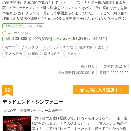
の魔法開発が各国の間で進められていた。 エストガルド王国の魔導士養成学
院、グラン=アカデミーで魔法理論を学ぶシュロムはパンチラに病的な拘りを持
つ落ちこぼれFクラスの一員として学園生活を送っていた。 そこでは経済的な
理由により魔法を発動するために必要な魔導書を手に入れられない学生が多く在
籍していたが、実はシュロムには独自に開発した高度な風魔法のスキルがあり、
ファンタジー
完結
長編
趣味と実益のため秘密裏にパンチラ騒動を引き起こす問題学生だった。 そん
24h.ポイント
0pt
な人知れない魔法スキルを極める彼に、グラン＝アカデミーを事実上牛耳る学生
228,608
53,259
位 / 228,608件
位 / 53,259件
小説
ファンタジー
権力組織、統制委員の影が近づきつつあった。
異世界
ファンタジー
バトル
美少女
魔法学園
エロ
主人公最強
頭脳戦
成り上がり
ざまぁ
感想数 0
文字数 34,276
最終更新日 2020.09.18
登録日 2020.08.22
29
お気に入り追加
1
デッドエンド・シンフォニー
はじめアキラ＠テンセイゲーム発売中
「六丁目のお化け屋敷って、姉ちゃん知ってる？」 弟・逢
知のその言葉が、全ての始まりだった。 友人達と近所の廃
屋（？）に遊びに行ってしまったまま、帰ってこなかった逢