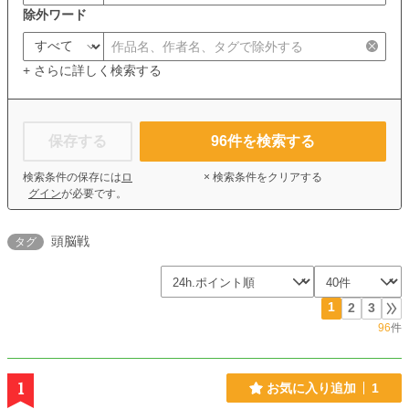
除外ワード
+ さらに詳しく検索する
保存する
96
件を検索する
検索条件の保存には
ロ
× 検索条件をクリアする
グイン
が必要です。
頭脳戦
タグ
1
2
3
96
件
1
お気に入り追加
1