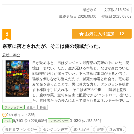
やヒロインたちから全てを奪い、静かに世界を支配するに至
る、 一人の男の物語である。 *** 本作はカクヨムで連載中の
感想数 0
文字数 816,524
作品です。こちらでも順次投稿していきます。
最終更新日 2026.08.06
登録日 2025.08.09
5
お気に入り追加
12
奈落に落とされたが、そこは俺の領域だった。
忍絵 奉公
目が覚めると、男はダンジョン最深部の瓦礫の中にいた。記
憶は一切ない。ただ、生き延びる本能と、なぜか身についた
戦闘技術だけが残っていた。下へ進めば出口があると信じ、
強敵を倒しながら進んだ先で、瀕死の赤竜と出会う。竜の頼
みで命を絶ったことで、男は莫大な力と、ダンジョンを操作
する権限を手に入れる。 そこは迷宮の中枢――階層を監視
し、魔物や罠、宝箱を自由に配置できる“コントロール室”だっ
た。冒険者たちの侵入によって得られるエネルギーを使い、
迷宮を成長させていく新たな人生が始まる。 やがて現れたの
ファンタジー
連載中
長編
は、かつての管理者である竜の少女ユウ。二人は協力しなが
24h.ポイント
235pt
ら、恐怖、策略、報酬を巧みに織り交ぜた“攻略したくなるダ
5,751
1,020
位 / 228,608件
位 / 53,259件
小説
ファンタジー
ンジョン”を創り上げていく。 だがその裏には、かつて主人公
を奈落へ突き落としたAランクパーティの存在があった。失わ
異世界ファンタジー
ダンジョン運営
成り上がり
復讐
迷宮支配
れた記憶と復讐、そして迷宮の支配者としての成長。挑む者