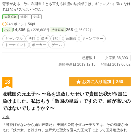
背景がある。故に次期当主とも言える静流の結婚相手は、ギャンブルに強くなけ
ればならないというのだ。
大衆娯楽
連載中
短編
24h.ポイント
56pt
14,806
268
位 / 228,608件
位 / 6,072件
小説
大衆娯楽
ギャンブル
博打
賭博
賭け
頭脳戦
ギャンブラー
トーナメント
ポーカー
ゲーム
感想数 1
文字数 86,393
最終更新日 2019.12.15
登録日 2019.06.02
18
お気に入り追加
250
敗戦国の元王子へ 〜私を追放したせいで貴国は我が帝国に
負けました。私はもう「敵国の皇后」ですので、頭が高いの
ではないでしょうか？〜
六角
「可愛げがないから婚約破棄だ」 王国の公爵令嬢コーデリアは、その有能さゆ
えに「鉄の女」と疎まれ、無邪気な聖女を選んだ王太子によって国外追放され