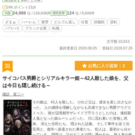
問題と会社の不正を切り分けながら、任三郎は出来事より先に作られていた評価
24h.ポイント
21pt
記録の存在へたどり着く。 弁護士、社会保険労務士、転職支援者、記者、元同
24,988
124
位 / 228,608件
位 / 9,609件
小説
現代文学
僚、元依頼人、そして敵側の人事担当者。立場の異なる女性たちとの衝突と共闘
を重ねるうち、個別の相談は任三郎自身の解雇と、企業が人を切るために作った
ざまぁ
ハーレム
復讐
どんでん返し
社畜
頭脳戦
逆転
仕組みへつながっていく。 会社に記録された評価だけで、人間の価値を終わら
パワハラ
ブラック企業
転職
せない。 切られた人々が自分の言葉と人生を取り戻していく、証拠集め型の企
業復讐ドラマ。
文字数 33,815
最終更新日 2026.08.05
登録日 2026.07.26
21
お気に入り追加
2
サイコパス男爵とシリアルキラー姫～42人殺した娘を、父
は今日も隠し続ける～
諏訪 富二一
その娘は、42人を殺した。 けれど父は、彼女を差し出さなか
った。 人の感情を理解しながらも共感できない男爵アウグス
トゥス。 彼が辺境都市ザレイドで守ろうとしたのは、連続殺
人鬼となった娘ルーシュだった。 川に流れ着いた首無し死
体。 消えた住民たち。 隠された証拠。 そして事件を追う治
安局と、都市へ派遣された勇者たち。 犯人は、最初から分か
っている。 問題は、父がどこまで隠し通せるか。 殺人鬼の娘