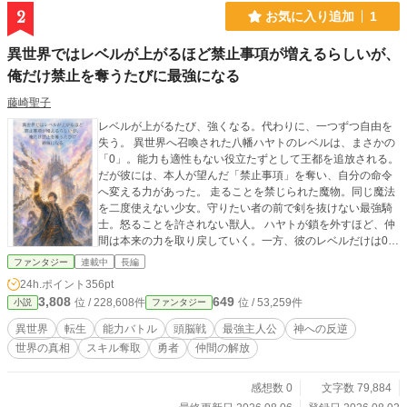
な闇財産を奪い去るための「最悪なエンディング（トゥルー
2
お気に入り追加
1
エンド）」を自ら書き換えていく――！
異世界ではレベルが上がるほど禁止事項が増えるらしいが、
俺だけ禁止を奪うたびに最強になる
藤崎聖子
レベルが上がるたび、強くなる。代わりに、一つずつ自由を
失う。 異世界へ召喚された八幡ハヤトのレベルは、まさかの
「0」。能力も適性もない役立たずとして王都を追放される。
だが彼には、本人が望んだ「禁止事項」を奪い、自分の命令
へ変える力があった。 走ることを禁じられた魔物。同じ魔法
を二度使えない少女。守りたい者の前で剣を抜けない最強騎
士。怒ることを許されない獣人。 ハヤトが鎖を外すほど、仲
間は本来の力を取り戻していく。一方、彼のレベルだけは0の
まま。やがて一行は、レベル制度の裏に隠された神の失敗
ファンタジー
連載中
長編
と、存在するはずのない未来へたどり着く。 力を得る代わり
24h.ポイント
356pt
に従うのか。危険を引き受けても、自分で選ぶのか。 これ
3,808
649
位 / 228,608件
位 / 53,259件
小説
ファンタジー
は、神が完成させた世界を壊し、「選び直せる世界」を作る
物語。
異世界
転生
能力バトル
頭脳戦
最強主人公
神への反逆
世界の真相
スキル奪取
勇者
仲間の解放
感想数 0
文字数 79,884