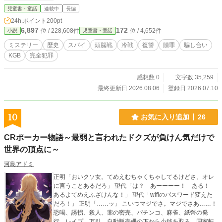
被曝と恐怖が作った幻だった。 真実は、妹を救わなかった。
児童書・童話
連載中
長編
ならば、真実に義理はない。 「私は数学者だ。証拠が存在し
24h.ポイント
200pt
ないなら、証拠に見えるものを配置すればいい」 英語刻印の
6,897
172
位 / 228,608件
位 / 4,652件
小説
児童書・童話
金属プレート。実在しない作戦名「Scorched Earth」。クウ
ェート経由の資金移動。すべては、CIAが実行していない陰謀
ミステリー
歴史
スパイ
頭脳戦
冷戦
復讐
贖罪
騙し合い
を"実行したように見せる"ための、精緻な設計だった。 そし
KGB
完全犯罪
て1990年10月、ワシントン。 アメリカもまた、湾岸戦争開
戦のために"少女ナイラ"という嘘の証人を用意していた。 レ
フが利用したのは、その15歳の少女――大国に嘘をつかされ
感想数 0
文字数 35,259
ようとしていた、もう一人の犠牲者。 冷戦を終わらせるため
最終更新日 2026.08.06
登録日 2026.07.10
の、たった一つの完全犯罪。 それは、17年後のクウェートの
海で、一輪の白いジャスミンとして帰結する。 頭脳戦、騙し
合い、そして贖罪。 KGB数学者による倒叙型スパイ・ミステ
10
お気に入り追加
26
リーの決定版――「真実を捨てた男が、白い花の下で人間に
還るまで」の物語。
CRポーカー物語～最弱と言われたドクズが負けん気だけで
世界の頂点に～
河島アドミ
正明「おいクソ女。てめえむちゃくちゃしてるけどさ。オレ
に言うことあるだろ」 望代「は？ あーーーー！ ある！
あるよてめえふざけんな！」 望代「wifiのパスワード変えた
だろ！」 正明「……ッ」 こいつマジでさ。マジでさあ……！
恐喝、誘拐、殺人、薬の密売、パチンコ、麻雀、紙幣の発
行、レイプ、万引、自動販売機の下から小銭を取る、国家転