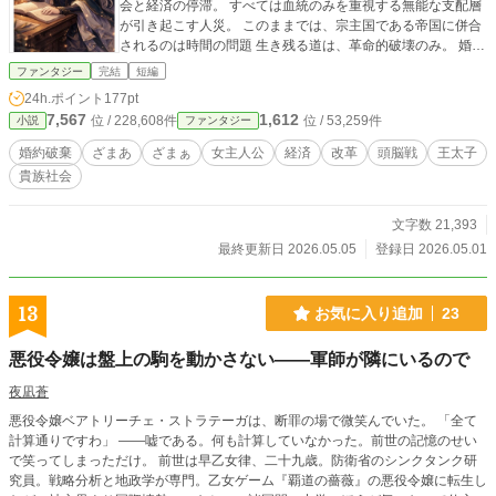
会と経済の停滞。 すべては血統のみを重視する無能な支配層
が引き起こす人災。 このままでは、宗主国である帝国に併合
されるのは時間の問題 生き残る道は、革命的破壊のみ。 婚約
破棄をきっかけに、ユーアは動き出す。 資金を操り、貴族を
ファンタジー
完結
短編
分断し、不正を暴き、権力を再編。 やがて王太子を断罪し、
24h.ポイント
177pt
国家そのものを作り替えていく。 そして、帝国に認めさせ
7,567
1,612
位 / 228,608件
位 / 53,259件
小説
ファンタジー
る。 これは、血統にしがみつく愚かなる貴族を、合理的な戦
略で解体する令嬢の物語。 ※完結保証
婚約破棄
ざまあ
ざまぁ
女主人公
経済
改革
頭脳戦
王太子
貴族社会
文字数 21,393
最終更新日 2026.05.05
登録日 2026.05.01
13
お気に入り追加
23
悪役令嬢は盤上の駒を動かさない——軍師が隣にいるので
夜凪蒼
悪役令嬢ベアトリーチェ・ストラテーガは、断罪の場で微笑んでいた。 「全て
計算通りですわ」 ——嘘である。何も計算していなかった。前世の記憶のせい
で笑ってしまっただけ。 前世は早乙女律、二十九歳。防衛省のシンクタンク研
究員。戦略分析と地政学が専門。乙女ゲーム『覇道の薔薇』の悪役令嬢に転生し