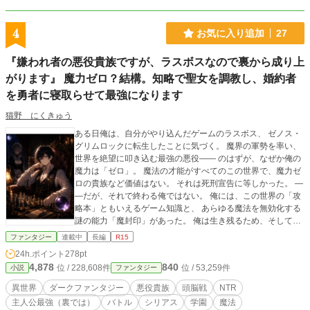
人数を数えて報告。 勝ち抜け四 脱落一 白紙九十五。 肉食え。 トランプで連
番五枚。 辞書に載っている単語を作れ。
4
お気に入り追加
27
『嫌われ者の悪役貴族ですが、ラスボスなので裏から成り上
がります』 魔力ゼロ？結構。知略で聖女を調教し、婚約者
を勇者に寝取らせて最強になります
猫野 にくきゅう
ある日俺は、自分がやり込んだゲームのラスボス、 ゼノス・
グリムロックに転生したことに気づく。 魔界の軍勢を率い、
世界を絶望に叩き込む最強の悪役―― のはずが、なぜか俺の
魔力は「ゼロ」。 魔法の才能がすべてのこの世界で、魔力ゼ
ロの貴族など価値はない。 それは死刑宣告に等しかった。 ―
―だが、それで終わる俺ではない。 俺には、この世界の「攻
略本」ともいえるゲーム知識と、 あらゆる魔法を無効化する
謎の能力「魔封印」があった。 俺は生き残るため、そしてい
ずれ世界を手中に収めるため、 悪役貴族の立場を最大限に利
ファンタジー
連載中
長編
R15
用する。 傲慢な公爵を脅迫で黙らせ、「光の聖女」である生
24h.ポイント
278pt
徒会長を秘密の首輪で調教し、自分の駒へと堕とす。 さらに
4,878
840
位 / 228,608件
位 / 53,259件
小説
ファンタジー
は、三年後の大戦を見据え、ゲームの主人公である王子と俺
の婚約者との「禁断の恋」を裏で演出し、王家を揺さぶるス
異世界
ダークファンタジー
悪役貴族
頭脳戦
NTR
キャンダルの種を蒔いていく。 これは、魔力ゼロという最悪
主人公最強（裏では）
バトル
シリアス
学園
魔法
の状況から、知略と謀略、そして非情な選択を武器に、 勇者