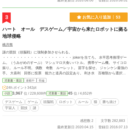
最終更新日 2026.08.06
登録日 2026.08.02
3
お気に入り追加
53
ハート オール デスゲーム／宇宙から来たロボットに拠る
地球侵略
桃月熊
謎の競技（頭脳戦）に強制参加させられる。
・・・・・・・・・・・・・・・・・・・・ jokerを当てろ。 水平思考推理ゲー
ム。（うみがめのすーぷ） マシュマロ大食いバトル。 携帯ゲーム機。 サイコロ
振り。 ルール不明。 偶数 奇数 ルーレット。 苗字を探せ。 ジャンケン最強の
手。 大喜利 回答に投票 能力と道具の設定あり。 利き水 百種類から選択。
赤を集めよう。 算数ドリル。 チェス。 人狼ゲームに参加？ 使用後に四割の確率
児童書・童話
連載中
長編
で状態異常になるペン。 使用後に八割の確率で状態異常になるペン。 御褒美を
24h.ポイント
342pt
選ぼう。 体育館に集合・説明なし。 神経衰弱 カード百枚 ペアは一組。 pass
3,967
45
位 / 228,608件
位 / 4,652件
小説
児童書・童話
wordを推測しろ。 毒薬を当てろ。 他者と被らずに１０迄で最も大きい数字。 白
線を進む。 現象の名付け親。 討論 超能力の有無の証明ｖｓ論破。 Ｄｒ.salt登
デスゲーム
ゲーム
頭脳戦
ロボット
ルール
猫
勝ち抜け
場。 ドミノ。 正反対の意味を内包する同一単語。 選択式野球。 多数派又は少数
宇宙人
競技
謎
派。 トランプ七枚選択数字合わせ。 数字のスタンプ押し。 コインの表が出る確
率。 鬼不明の鬼ごっこ。 枯葉に書かれた文字。 早押し・完全なる偽者への対処
法。 室温調整。 改良・トランプ七枚選択数字合わせ。 言い換え。 二枚のカー
感想数 2
文字数 282,883
ド 保持と放出。 連携 追跡者から逃亡せよ。 誰にも解けない問題作成。 参加
最終更新日 2020.04.15
登録日 2016.07.13