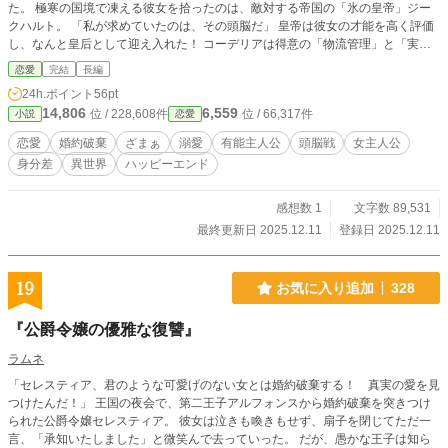
た。 極寒の国境で凍える彼女を拾ったのは、敵対する帝国の「氷の皇帝」ジー
クハルト。 「私が求めていたのは、その頭脳だ」 皇帝は彼女の才能を高く評価
し、なんと皇后として迎え入れた！ コーデリアは得意の「物流管理」と「実務
能力」で帝国を黄金時代へと導き、氷の皇帝から極上の溺愛を受けることに。
恋愛
完結
長編
一方、彼女を失った王国はインフラが崩壊し、経済が破綻。焦った元婚約者は戦
24h.ポイント
56pt
争を仕掛けてくるが、コーデリアの完璧な策の前に為す術なく敗北する。 和平
14,806
6,559
位 / 228,608件
位 / 66,317件
小説
恋愛
交渉の席、泥まみれで土下座する元王子に対し、美しき皇后は冷ややかに言い放
つ。 「頭が高いのではないでしょうか？ 私はもう、貴国を支配する帝国の皇后
恋愛
婚約破棄
ざまぁ
溺愛
有能主人公
頭脳戦
女主人公
ですので」 これは、捨てられた有能令嬢が、最強のパートナーと共に元祖国を
身分差
異世界
ハッピーエンド
「実務」で叩き潰し、世界一幸せになるまでの爽快な大逆転劇。
感想数 1
文字数 89,531
最終更新日 2025.12.11
登録日 2025.12.11
19
お気に入り追加
328
『公爵令嬢の優雅な復讐』
ラムネ
「セレスティア、君のような可愛げのない女とは婚約破棄する！ 真実の愛を見
つけたんだ！」 王国の夜会で、第二王子アルフォンスから婚約破棄を突きつけ
られた公爵令嬢セレスティア。 彼女は泣きも喚きもせず、扇子を閉じてただ一
言、「承知いたしました」と微笑んで去っていった。 だが、愚かな王子は知ら