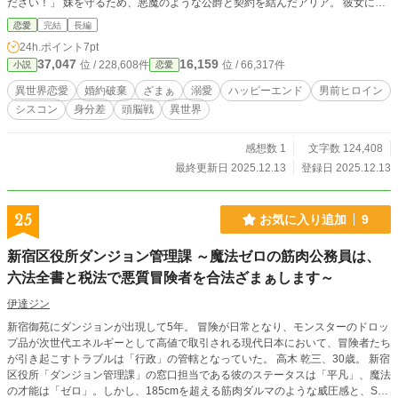
ださい！」 妹を守るため、悪魔のような公爵と契約を結んだアリア。 彼女に課
せられたのは、地獄のような淑女教育と、危険な陰謀が渦巻く社交界への潜入だ
恋愛
完結
長編
った。 しかし、アリアは持ち前の『瞬間記憶能力』と『度胸』を武器に覚醒す
24h.ポイント
7pt
る。 自分を捨てた元婚約者を論破して地獄へ叩き落とし、意地悪なライバル令
37,047
16,159
位 / 228,608件
位 / 66,317件
小説
恋愛
嬢を返り討ちにし、やがては国の危機さえも救う『国一番の淑女』へと駆け上が
っていく！ 一方、冷酷だと思われていた公爵は、泥の中でも強く咲くアリアの
異世界恋愛
婚約破棄
ざまぁ
溺愛
ハッピーエンド
男前ヒロイン
姿に心を奪われ――？ 「お前がいない世界など不要だ」 契約から始まった関係
シスコン
身分差
頭脳戦
異世界
が、やがて国中を巻き込む極上の溺愛へと変わる。 地味で無能と呼ばれた令嬢
が、最強の旦那様と幸せを掴み取る、痛快・大逆転シンデレラストーリー！
感想数 1
文字数 124,408
最終更新日 2025.12.13
登録日 2025.12.13
25
お気に入り追加
9
新宿区役所ダンジョン管理課 ～魔法ゼロの筋肉公務員は、
六法全書と税法で悪質冒険者を合法ざまぁします～
伊達ジン
新宿御苑にダンジョンが出現して5年。 冒険が日常となり、モンスターのドロッ
プ品が次世代エネルギーとして高値で取引される現代日本において、冒険者たち
が引き起こすトラブルは「行政」の管轄となっていた。 高木 乾三、30歳。 新宿
区役所「ダンジョン管理課」の窓口担当である彼のステータスは「平凡」、魔法
の才能は「ゼロ」。しかし、185cmを超える筋肉ダルマのような威圧感と、Sラ