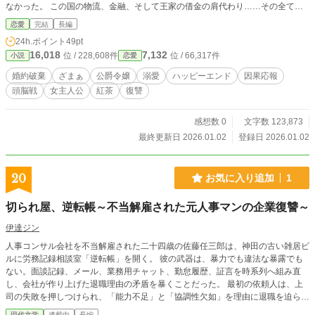
なかった。 この国の物流、金融、そして王家の借金の肩代わり……その全てを
支えていたのが、セレスティアの手腕だったことを。 彼女が去った翌日から、
恋愛
完結
長編
王宮の地獄が始まった。 届かない食材、止まる水道、凍結される銀行口座、そ
24h.ポイント
49pt
して逃げ出す使用人たち。 「愛があればお金なんて」と語っていた王子と浮気
16,018
7,132
位 / 228,608件
位 / 66,317件
小説
恋愛
相手の男爵令嬢は、カビたパンと泥水を啜りながら、じわじわと真綿で首を絞め
るような絶望へと追い込まれていく。 一方、自由になったセレスティアの前に
婚約破棄
ざまぁ
公爵令嬢
溺愛
ハッピーエンド
因果応報
は、隣国アークライト帝国の皇太子ジークフリートが現れる。 「君という至宝
頭脳戦
女主人公
紅茶
復讐
を捨てるような国は、私が買い取ろう」 最強の経済手腕を持つ令嬢と、武力と
知力を兼ね備えた皇太子。二人が手を組んだ時、王国は崩壊し、新たな黄金時代
が幕を開ける。 これは、暴力も魔法も使わず、ただ「経済力」と「教養」だけ
感想数 0
文字数 123,873
で元婚約者を社会的抹殺に追い込む、恐ろしくも優雅な復讐と、極上の愛の物
最終更新日 2026.01.02
登録日 2026.01.02
語。
20
お気に入り追加
1
切られ屋、逆転帳～不当解雇された元人事マンの企業復讐～
伊達ジン
人事コンサル会社を不当解雇された二十四歳の佐藤任三郎は、神田の古い雑居ビ
ルに労務記録相談室「逆転帳」を開く。 彼の武器は、暴力でも違法な暴露でも
ない。面談記録、メール、業務用チャット、勤怠履歴、証言を時系列へ組み直
し、会社が作り上げた退職理由の矛盾を暴くことだった。 最初の依頼人は、上
司の失敗を押しつけられ、「能力不足」と「協調性欠如」を理由に退職を迫られ
た女性。しかし、彼女自身にも職場で問題視されるだけの欠点がある。 本人の
現代文学
連載中
長編