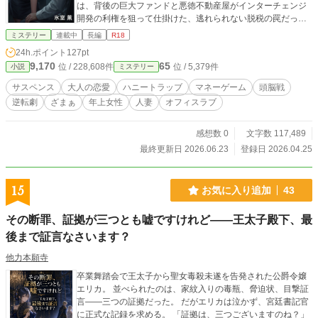
は、背後の巨大ファンドと悪徳不動産屋がインターチェンジ
開発の利権を狙って仕掛けた、逃れられない脱税の罠だった
！ 社会的な抹殺と命の危機に怯え、完全にプライドを打ち砕
ミステリー
連載中
長編
R18
かれた竜司 。そんな絶望のどん底で彼を抱きとめ、反撃の狼
24h.ポイント
127pt
煙を上げたのは、普段は彼をからかってばかりいる44歳の有
9,170
65
位 / 228,608件
位 / 5,379件
小説
ミステリー
能な事務員・佐々木美沙だった 。彼女は圧倒的な色香を武器
に敵の懐へと単身潜入し、逆転の鍵となる裏帳簿を奪い取る
サスペンス
大人の恋愛
ハニートラッブ
マネーゲーム
頭脳戦
。 税法の盲点を突く冷徹な「論理」と、男を狂わせる極上の
逆転劇
ざまぁ
年上女性
人妻
オフィスラブ
「官能」 。巨悪の包囲網をくぐり抜け、トカゲの尻尾から反
逆者となった二人が仕掛ける、痛快極まる大逆転劇 。予測不
能なサスペンスと、大人の危険な情事が交差する、極上のリ
感想数 0
文字数 117,489
ーガル・エンターテインメントが開幕する！
最終更新日 2026.06.23
登録日 2026.04.25
15
お気に入り追加
43
その断罪、証拠が三つとも嘘ですけれど――王太子殿下、最
後まで証言なさいます？
他力本願寺
卒業舞踏会で王太子から聖女毒殺未遂を告発された公爵令嬢
エリカ。 並べられたのは、家紋入りの毒瓶、脅迫状、目撃証
言――三つの証拠だった。 だがエリカは泣かず、宮廷書記官
に正式な記録を求める。 「証拠は、三つございますのね？」