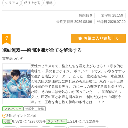
シリアス
成り上がり
策略
感想数 0
文字数 28,159
最終更新日 2026.08.06
登録日 2026.07.29
7
お気に入り追加
0
凍結無双──瞬間冷凍が全てを解決する
冥界焔つむぎ
天性のヒラメキで、格上たちを震え上がらせろ！（寒さ的な
意味で） 男の名はケイジ。 ボロアパートでヌルい水をすすっ
て生きる底辺フリーター。 たった一度の過ちから、水産加工
会社の巨大冷凍施設に閉じ込められた彼は、氷点下三十五度
の極寒の中で意識を失う。 万に一つの奇跡で意識を取り戻し
た時、その体には奇妙な力が宿っていた──。 闇配信のリン
グで、巨万の富と名声を掴み取れ！ 制約だらけの「瞬間冷
凍」で、王者を出し抜く勝利の条件とは──！？
ファンタジー
連載中
短編
24h.ポイント
214pt
6,372
1,214
位 / 228,608件
位 / 53,259件
小説
ファンタジー