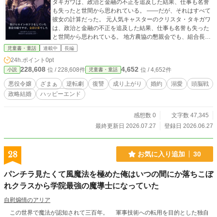
タキガワは、政治と金融の不正を追及した結果、仕事も名誉
も失ったと世間から思われている。 ――だが、それはすべて
彼女の計算だった。 元人気キャスターのクリスタ・タキガワ
は、政治と金融の不正を追及した結果、仕事も名誉も失った
と世間から思われている。 地方農協の懇親会でも、組合長の
娘たちは彼女を見下した。 「負け犬」 「落ちこぼれ」 「田
児童書・童話
連載中
長編
舎に頼るしかない女」 ――だが、それはすべてクリスタの計
24h.ポイント
0pt
算だった。 彼女は水面下で政界の若きプリンス・シュンジロ
228,608
4,652
位 / 228,608件
位 / 4,652件
小説
児童書・童話
ーとの結婚を進めながら、不正な利権構造を崩壊させる準備
を終えていたのだ。 翌日午後2時。 電撃結婚発表と同時に、
悪役令嬢
ざまぁ
逆転劇
復讐
成り上がり
婚約
溺愛
頭脳戦
地方利権整理オペレーションが始動する。 裏帳簿は暴かれ、
政略結婚
ハッピーエンド
不正融資は凍結され、昨日まで笑っていた者たちは地位も財
産も失っていく。 しかし、これは始まりに過ぎなかった。 地
方の裏金は政界、巨大企業、海外資本へとつながっていたの
感想数 0
文字数 47,345
だ。 愛する夫を最強の盾に。 数字と制度を武器に。 敗北者
最終更新日 2026.07.27
登録日 2026.06.27
を演じ続けた女が、世界を支配する利権構造そのものへ戦い
を挑む。 これは、悪役令嬢と呼ばれた女による痛快逆転ざま
ぁストーリー。
28
お気に入り追加
30
パンチラ見たくて風魔法を極めた俺はいつの間にか落ちこぼ
れクラスから学院最強の魔導士になっていた
自慰煽情のアリア
この世界で魔法が認知されて三百年。 軍事技術への転用を目的とした独自