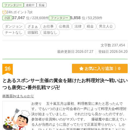
ンク級の「六法全書」および「地方自治法」の知識を持っていた。 「税金なん
ファンタジー
連載中
長編
て払わねえ！俺は命かけてんだよ！」 「ゴブリンの死体処理なんて知るか！」
24h.ポイント
7pt
「オークにも人権を！」 窓口に怒鳴り込んでくるイキリDチューバー、不法投棄
37,047
5,858
位 / 228,608件
位 / 53,259件
小説
ファンタジー
を繰り返す悪質クラン、助成金目当てのモンスター愛護団体……。 高木は、脳
筋の元冒険者後輩、税務署のマルサの女、ギルドの美人法務担当、マッドサイエ
ダンジョン
ざまぁ
お仕事
公務員
法律
税金
男主人公
ンティストな保健所職員など、一癖も二癖もある各分野のスペシャリストたちと
チートなし
頭脳戦
追放なし
結託。 魔法や物理で殴るのではなく、「所得税法違反による財産の差し押さ
え」「食品衛生法に基づく営業停止命令」「ギルド規約違反によるライセンス剥
奪」といった、現代日本の『行政手続き』という最強の兵器で彼らを徹底的に、
文字数 237,454
そして合法的に社会から抹殺していく！ 「君たちの冒険は素晴らしい。だが、
最終更新日 2026.07.27
登録日 2026.04.20
税金は払ってもらうし、ゴミの分別は守ってもらう」 波風立てずに定時退社し
たい筋肉公務員による、コンプライアンスで無双する全く新しいお役所ざまぁコ
メディ、開幕！
26
お気に入り追加
0
とあるスポンサー主催の賞金を賭けたお料理対決〜戦いはい
つも唐突に•番外乱戦マジ卍
林雅喜byまちゃかり
お便り 五十嵐五月は最初、料理教室に来たと思ったんで
す。でもいつのまにか司会者の一声によって料理大会•料理対
決が始まっていました。 それだけなら良かったのですが、
参加者が全員怖いのがマズいです。 爆破魔や血に飢えてい
る人が当然のように混ざってたりで正直近寄りがたい。しか
も、ひょんなことから至近距離で料理対決を見守ることにな