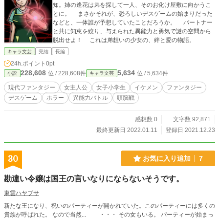
知。姉の逢花は弟を探して一人、そのお化け屋敷に向かうこ
とに。 まさかそれが、恐ろしいデスゲームの始まりだった
などと、一体誰が予想していたことだろうか。 パートナー
と共に知恵を絞り、与えられた異能力と勇気で謎の空間から
脱出せよ！ これは弟想いの少女の、絆と愛の物語。
キャラ文芸
完結
長編
24h.ポイント
0pt
228,608
5,634
位 / 228,608件
位 / 5,634件
小説
キャラ文芸
現代ファンタジー
女主人公
女子小学生
イケメン
ファンタジー
デスゲーム
ホラー
異能力バトル
頭脳戦
感想数 0
文字数 92,871
最終更新日 2022.01.11
登録日 2021.12.23
30
お気に入り追加
7
勘違い令嬢は国王の言いなりにならないそうです。
東雲ハヤブサ
新たな王になり、祝いのパーティーが開かれていた。このパーティーには多くの
貴族が呼ばれた。 なので当然... ・・・ その女もいる。 パーティーが始まっ