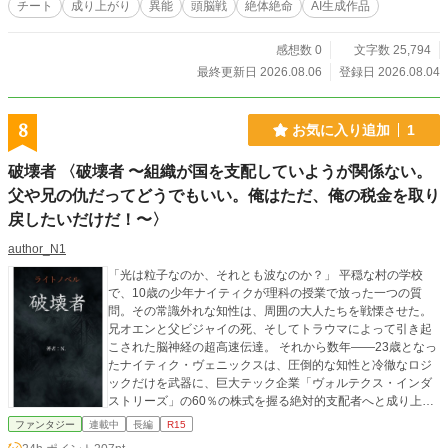
チート
成り上がり
異能
頭脳戦
絶体絶命
AI生成作品
感想数 0
文字数 25,794
最終更新日 2026.08.06
登録日 2026.08.04
8
お気に入り追加
1
破壊者 〈​破壊者 〜組織が国を支配していようが関係ない。
父や兄の仇だってどうでもいい。俺はただ、俺の税金を取り
戻したいだけだ！〜〉
author_N1
​「光は粒子なのか、それとも波なのか？」 平穏な村の学校
で、10歳の少年ナイティクが理科の授業で放った一つの質
問。その常識外れな知性は、周囲の大人たちを戦慄させた。 ​
兄オエンと父ビジャイの死、そしてトラウマによって引き起
こされた脳神経の超高速伝達。 それから数年——23歳となっ
たナイティク・ヴェニックスは、圧倒的な知性と冷徹なロジ
ックだけを武器に、巨大テック企業「ヴォルテクス・インダ
ストリーズ」の60％の株式を握る絶対的支配者へと成り上が
っていた。 ​だが、この世界「イドニ」は平和ではない。 国家
ファンタジー
連載中
長編
R15
の裏側で20カ国以上を暗躍し、傀儡の王たちを操る巨大暗殺