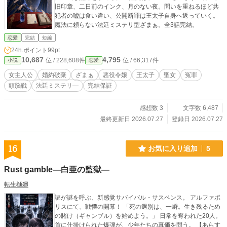
旧印章、二日前のインク、月のない夜。問いを重ねるほど共
犯者の嘘は食い違い、公開断罪は王太子自身へ返っていく。
魔法に頼らない法廷ミステリ型ざまぁ。全3話完結。
恋愛
完結
短編
24h.ポイント
99pt
10,687
4,795
位 / 228,608件
位 / 66,317件
小説
恋愛
女主人公
婚約破棄
ざまぁ
悪役令嬢
王太子
聖女
冤罪
頭脳戦
法廷ミステリ―
完結保証
感想数 3
文字数 6,487
最終更新日 2026.07.27
登録日 2026.07.27
16
お気に入り追加
5
Rust gamble―白亜の監獄―
転生樋廻
謎が謎を呼ぶ、新感覚サバイバル・サスペンス。 アルファポ
リスにて、戦慄の開幕！ 「死の選別は、一瞬。生き残るため
の賭け（ギャンブル）を始めよう。」 日常を奪われた20人。
首に仕掛けられた爆弾が、少年たちの真価を問う。 【あらす