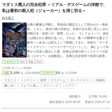
マダミス廃人の完全犯罪 ～リアル・デスゲームの洋館で、
私は最初の殺人犯（ジョーカー）を演じ切る～
鈴木重工
山奥の豪奢な洋館に、美術品の鑑定人として招かれた一条紗
夜。 しかし、彼女の真の目的は、自身の父を死に至らしめた
洋館の主・灰原への「復讐」だった。 そしてもう一つ、彼女
には隠された素顔があった。それは、数々の難事件を盤上で
解決——あるいは犯人として暗躍してきた、生粋の「マーダ
ーミステリー」ヘビーユーザーだということ。 嵐によって外
界から完全に孤立した夜、紗夜は自身の持つミステリーの定
石（セオリー）を総動員し、見事な完全犯罪で灰原を殺害。
復讐を完遂する。 だが直後、何者かの手によって洋館の防犯
ミステリー
完結
長編
R15
システムが破壊され、残された欲深い人間たちによる極限の
24h.ポイント
426pt
「リアル・デスゲーム」が幕を開けた。 吊るされる死体、偽
3,209
25
位 / 228,608件
位 / 5,379件
小説
ミステリー
装される密室、そして死んだはずの灰原が残した悪意のジオ
ラマ。 この館に潜む、狂気のゲームマスター（第九の人間）
マダミス
ミステリー
推理
デスゲーム
ダークヒロイン
頭脳戦
は一体誰なのか？ なぜ犯人は、紗夜が灰原を殺した「第一の
騙し合い
どんでん返し
サスペンス
シリアス
事件の真犯人」であることを知っているのか？ 次々と起こる
想定外の惨劇の中、紗夜はこれを「リアル・マダミス」の盤
面と捉え、生き残りを賭けた頭脳戦に身を投じていく。 横領
感想数 0
文字数 74,091
犯、愛人、遺産を狙う毒婦、そして復讐者。 全員が悪人で、
最終更新日 2026.08.05
登録日 2026.07.25
全員が嘘つき。 見えざる敵の仕掛ける罠（シナリオ）を逆手
に取り、マダミス廃人の悪女は完全犯罪と生還、そして莫大