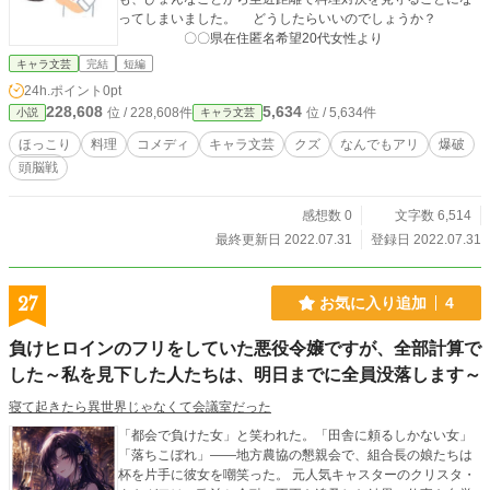
ってしまいました。 どうしたらいいのでしょうか？
〇〇県在住匿名希望20代女性より
キャラ文芸
完結
短編
24h.ポイント
0pt
228,608
5,634
位 / 228,608件
位 / 5,634件
小説
キャラ文芸
ほっこり
料理
コメディ
キャラ文芸
クズ
なんでもアリ
爆破
頭脳戦
感想数 0
文字数 6,514
最終更新日 2022.07.31
登録日 2022.07.31
27
お気に入り追加
4
負けヒロインのフリをしていた悪役令嬢ですが、全部計算で
した～私を見下した人たちは、明日までに全員没落します～
寝て起きたら異世界じゃなくて会議室だった
「都会で負けた女」と笑われた。「田舎に頼るしかない女」
「落ちこぼれ」――地方農協の懇親会で、組合長の娘たちは
杯を片手に彼女を嘲笑った。 元人気キャスターのクリスタ・