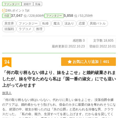
張っておきます。 よろしければそちらもお目通しくださいませ。 ↓ ①BL（全年
ファンタジー
連載中
長編
齢版）も書き始めました。（第10回ＢＬ小説大賞にエントリー中） 【俺が愛し
24h.ポイント
7pt
た女性ブイチューバーは男だった話】 https://www.alphapolis.co.jp/novel/54724
37,047
5,858
位 / 228,608件
位 / 53,259件
小説
ファンタジー
7615/929679192 ②【人狼しよう】（完全会話型で人狼ゲームをします。推理
出来るのでぜ挑戦してみてください！） https://www.alphapolis.co.jp/novel/547
異世界
ファンタジー
転移
魔法
涙あり
恋愛
異能バトル
247615/975679987
頭脳戦
ラブコメ
推理
感想数 0
文字数 18,605
最終更新日 2022.10.23
登録日 2022.10.01
24
お気に入り追加
401
「何の取り柄もない姉より、妹をよこせ」と婚約破棄されま
したが、妹を守るためなら私は「国一番の淑女」にでも這い
上がってみせます
放浪人
「何の取り柄もない姉はいらない。代わりに美しい妹をよこせ」 没落伯爵令嬢
のアリアは、婚約者からそう告げられ、借金のカタに最愛の妹を奪われそうにな
る。 絶望の中、彼女が頼ったのは『氷の公爵』と恐れられる冷徹な男、クラウ
スだった。 「私の命、能力、生涯すべてを差し上げます。だから金を貸してく