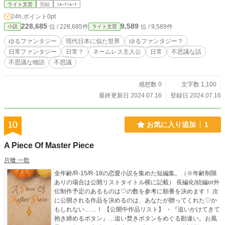
ライト文芸
完結
ｼｮｰﾄｼｮｰﾄ
24h.ポイント
0pt
228,685
9,589
位 / 228,685件
位 / 9,589件
小説
ライト文芸
ゆるファンタジー
現代日本に似た世界
ゆるファンタジー？
日常ファンタジー
日常？
ネームレス主人公
日常
不思議な話
不思議な物語
不思議
感想数 0
文字数 1,100
最終更新日 2024.07.16
登録日 2024.07.16
10
お気に入り追加
1
A Piece Of Master Piece
片喰 一歌
全年齢/R-15/R-18の恋愛小説を集めた短編集。（※年齢制限
ありの場合は公開リストタイトル横に記載） 長編化/続編or外
伝制作予定のあるものは♡の数を参考に順番を決めます！ 次
に公開される作品を決めるのは、あなたが贈ってくれた♡か
もしれない……！ 【公開中作品リスト】 ・『追いかけてきて
抱き締めるボタン』…追い焚きボタンをめぐる勘違い。お風