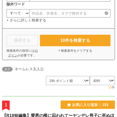
除外ワード
+ さらに詳しく検索する
保存する
10
件を検索する
検索条件の保存には
ロ
× 検索条件をクリアする
グイン
が必要です。
ネームレス主人公
タグ
10
件
1
お気に入り追加
153
【R18短編集】愛悪の檻に囚われて〜ヤンデレ男子に死ぬほ