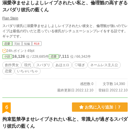
溺愛孕ませよしよしレイプされたい私と、倫理観の高すぎる
スパダリ彼氏の藍くん
Flan Stein
スパダリ彼氏に溺愛孕ませよしよしレイプされたい彼女と、倫理観が強いのでレ
イプは最低の行いだと思っている彼氏がシチュエーションプレイをする話です。
ギャグです。
恋愛
完結
短編
R18
24h.ポイント
49pt
16,126
7,111
位 / 228,685件
位 / 66,342件
小説
恋愛
創作男女
現代
スパダリ
あほエロ
♡喘ぎ
ネームレス主人公
恋愛
いちゃいちゃ
感想数 0
文字数 14,390
最終更新日 2022.12.10
登録日 2022.12.10
6
お気に入り追加
7
拘束監禁孕ませレイプされたい私と、常識人が過ぎるスパダ
リ彼氏の藍くん