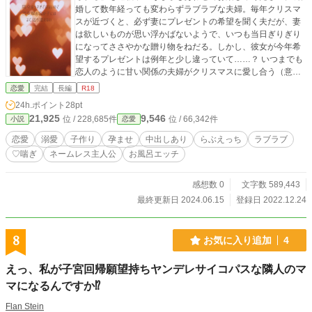
婚して数年経っても変わらずラブラブな夫婦。毎年クリスマ
スが近づくと、必ず妻にプレゼントの希望を聞く夫だが、妻
は欲しいものが思い浮かばないようで、いつも当日ぎりぎり
になってささやかな贈り物をねだる。しかし、彼女が今年希
望するプレゼントは例年と少し違っていて……？ いつまでも
恋人のように甘い関係の夫婦がクリスマスに愛し合う（意味
深）お話です。 基本的にはイチャイチャ甘々ハッピーです
恋愛
完結
長編
R18
が、双方の愛情がとても重く深く病んでおりますので、お好
24h.ポイント
28pt
きな方のみお進みくださいませ。 ※規定の年齢に達していな
21,925
9,546
位 / 228,685件
位 / 66,342件
小説
恋愛
い方の閲覧を固く禁じます。 ※物語の特性上、避妊を行わな
い性描写が含まれておりますが、現実世界におけるそういっ
恋愛
溺愛
子作り
孕ませ
中出しあり
らぶえっち
ラブラブ
た行為を推奨しているわけではございません。必ず双方合意
♡喘ぎ
ネームレス主人公
お風呂エッチ
の上でお楽しみください。
感想数 0
文字数 589,443
最終更新日 2024.06.15
登録日 2022.12.24
8
お気に入り追加
4
えっ、私が子宮回帰願望持ちヤンデレサイコパスな隣人のマ
マになるんですか⁉
Flan Stein