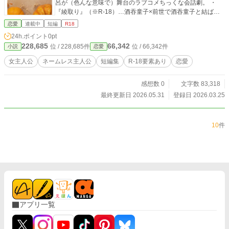
呂が（色んな意味で）舞台のラブコメちっくな会話劇。 ・
『綾取り』（※R-18）…酒吞童子×前世で酒吞童子と結ばれ
なかった女性の現代ファンタジー×異種恋愛譚。ちょっぴりS
恋愛
連載中
短編
R18
F風味。自分が気持ちに応えなかったせいで死なせてしまった
24h.ポイント
0pt
彼女の手にかけられたいという酒吞の願いの行方や如何に。
228,685
66,342
位 / 228,685件
位 / 66,342件
小説
恋愛
【公開予定作品リスト】 coming soon...
女主人公
ネームレス主人公
短編集
R-18要素あり
恋愛
感想数 0
文字数 83,318
最終更新日 2026.05.31
登録日 2026.03.25
10
件
アプリ一覧