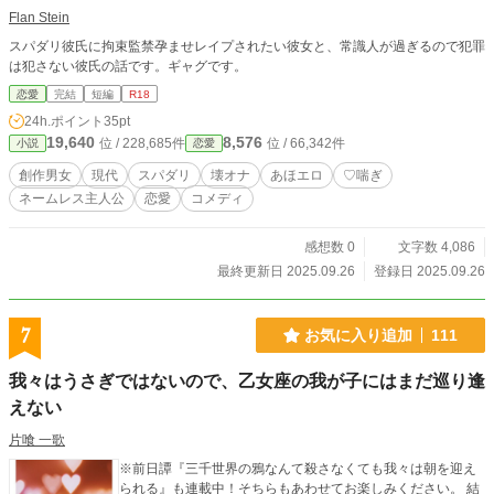
Flan Stein
スパダリ彼氏に拘束監禁孕ませレイプされたい彼女と、常識人が過ぎるので犯罪
は犯さない彼氏の話です。ギャグです。
恋愛
完結
短編
R18
24h.ポイント
35pt
19,640
8,576
位 / 228,685件
位 / 66,342件
小説
恋愛
創作男女
現代
スパダリ
壊オナ
あほエロ
♡喘ぎ
ネームレス主人公
恋愛
コメディ
感想数 0
文字数 4,086
最終更新日 2025.09.26
登録日 2025.09.26
7
お気に入り追加
111
我々はうさぎではないので、乙女座の我が子にはまだ巡り逢
えない
片喰 一歌
※前日譚『三千世界の鴉なんて殺さなくても我々は朝を迎え
られる』も連載中！そちらもあわせてお楽しみください。 結