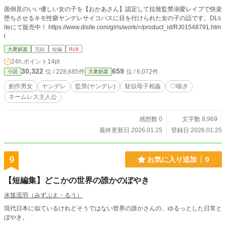
面倒見のいい優しい女の子を【おかあさん】認定して拉致監禁溺愛レイプで快楽
堕ちさせるキモ性癖ヤンデレサイコパスに目を付けられた女の子の話です。DLs
iteにて販売中！ https://www.dlsite.com/girls/work/=/product_id/RJ01548791.htm
l
大衆娯楽
完結
短編
R18
24h.ポイント
14pt
30,322
659
位 / 228,685件
位 / 6,072件
小説
大衆娯楽
創作男女
ヤンデレ
監禁(ヤンデレ)
疑似母子相姦
♡喘ぎ
ネームレス主人公
感想数 0
文字数 8,969
最終更新日 2026.01.25
登録日 2026.01.25
9
お気に入り追加
0
【短編集】どこかの世界の誰かのぼやき
水笛流羽（みずぶえ・るう）
現代日本に似ているけれどそうではない世界の誰かさんの、ゆるっとした日常と
ぼやき。