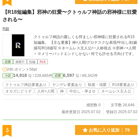
【R18短編集】邪神の狂愛〜クトゥルフ神話の邪神様に狂愛
される〜
R鈿
クトゥルフ神話の麗しくも悍ましい邪神様に狂愛されるR15
短編集。 【主な要素】神×人間/グロテスクな表現/中出し/妊娠
描写/R18描写 ※ネームレス主人公/一人称視点 ※邪神♂×人間
♀ ※メリーバッドエンドしかない 何でも許せる方向けです。
恋愛
連載中
短編
R18
24h.ポイント
56pt
14,918
6,597
位 / 228,685件
位 / 66,342件
小説
恋愛
クトゥルフ神話要素あり
ヤンデレ要素あり
執着・溺愛
R18要素あり
オカズにどうぞ
人外×人間
神
中出し・孕ませ
ネームレス主人公
感想数 0
文字数 26,646
最終更新日 2025.07.02
登録日 2025.07.02
5
お気に入り追加
79