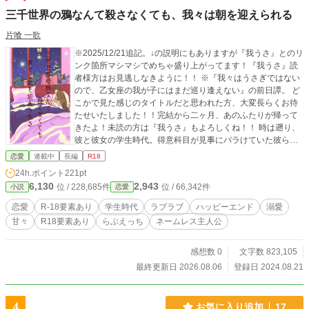
三千世界の鴉なんて殺さなくても、我々は朝を迎えられる
片喰 一歌
※2025/12/21追記。↓の説明にもありますが『我うさ』とのリ
ンク箇所マシマシでめちゃ盛り上がってます！『我うさ』読
者様方はお見逃しなきように！！ ※『我々はうさぎではない
ので、乙女座の我が子にはまだ巡り逢えない』の前日譚。 ど
こかで見た感じのタイトルだと思われた方、大変長らくお待
たせいたしました！！完結から二ヶ月、あのふたりが帰って
きたよ！未読の方は『我うさ』もよろしくね！！ 時は遡り、
彼と彼女の学生時代。得意科目が見事にバラけていた彼ら
は、試験前になると彼の家で勉強会を開いていたが、特にこ
恋愛
連載中
長編
R18
れといった進展はなく……。 そんなふたりがはじめて結ばれ
24h.ポイント
221pt
るまでのお話です。（予定） 本編では語られることのなかっ
6,130
2,943
位 / 228,685件
位 / 66,342件
小説
恋愛
たエピソードもじゃんじゃん入れるよ！つまりは補完という
わけさ！ もうこんなのHONEYでBUNNYな8/21にUPするし
恋愛
R-18要素あり
学生時代
ラブラブ
ハッピーエンド
溺愛
かなかったよね！ ※規定の年齢に達していない方の閲覧を固
甘々
R18要素あり
らぶえっち
ネームレス主人公
く禁じます。
感想数 0
文字数 823,105
最終更新日 2026.08.06
登録日 2024.08.21
4
お気に入り追加
17