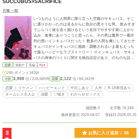
SUCCUBUS×SACRIFICE
片喰 一歌
いつものように人間界に降り立った空腹のサキュバス。そこ
に通りかかったのは見るからに気分の悪そうな男。 飲みすぎ
でふらつく彼を送り届けるという名目でやすやす家に上がり
込み、食事にありつこうと思ったら、その男は魔界で一番評
判の悪いインキュバスだった！ 数多の人間を虜にしてきたサ
キュバスがインキュバスに籠絡・調教されるいま最もえっち
で最もハッピーなラブストーリー！ ※インキュバス・サキュ
バスの身体のつくりに関する独自設定があり、のちのち話の
内容にも絡んできます。 （ex.精巣と精嚢と子宮が人間の倍あ
恋愛
連載中
長編
R18
る）
24h.ポイント
342pt
3,998
2,122
位 / 228,685件
位 / 66,342件
小説
恋愛
恋愛
イケメン
ハッピーエンド
中出しあり
人外
R-18表現あり
ネームレス主人公
溺愛
♡喘ぎ
わからせセックス
感想数 0
文字数 79,349
最終更新日 2026.08.07
登録日 2026.05.25
3
お気に入り追加
36