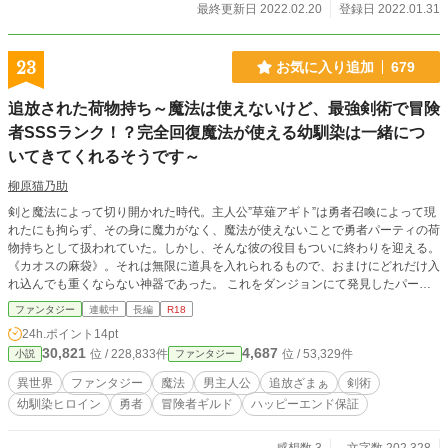
最終更新日 2022.02.20
登録日 2022.01.31
23
お気に入り追加
679
追放された荷物持ち～魔法は使えないけど、最強剣術で冒険
者SSSランク！？完全回復魔法が使える幼馴染は一緒につ
いてきてくれるそうです～
柳原猫乃助
剣と魔法によって切り開かれた時代。主人公”草薙アギト”は勇者召喚によって現
れたにも拘らず、その身に魔力がなく、魔法が使えないことで勇者パーティの荷
物持ちとして扱われていた。しかし、そんな彼の役目もついに終わりを迎える。
《カオスの麻袋》。それは無限に道具を入れられるもので、おまけにどれだけ入
れ込んでも重くならない神器であった。 これをダンジョンにて発見したパーテ
ィリーダーである勇者”ドラニコス”は告げたのだ。 「草薙アギト、貴様のような
ファンタジー
連載中
長編
R18
魔法が使えない弱者はパーティに不要だ。追放してやる」 「そうか。わかっ
24h.ポイント
14pt
た」 あっさりとそれを受け入れた彼だが、しかし同じく召喚されたアギトの幼
30,821
4,687
位 / 228,833件
位 / 53,329件
小説
ファンタジー
馴染である”朝霧陽菜野”もパーティから離脱すると宣言。彼女は類を見ないほど
の魔力と完全回復魔法の使い手で、パーティになくてはならない存在だった。無
異世界
ファンタジー
魔法
男主人公
追放ざまぁ
剣術
論ドラニコスは拒否するのだが、止める手段はない。 かくして、勇者パーティ
幼馴染ヒロイン
勇者
冒険者ギルド
ハッピーエンド保証
から離れた二人。元々彼らには目的があった。そのために勇者パーティに所属し
ていたが、それを果たすために今度は冒険者になることになった。 しかし、陽
菜野に対して一方的な片思いをしていたドラニコスは、アギトに強い怒りを抱い