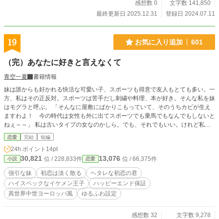
感想数 0
文字数 141,850
最終更新日 2025.12.31
登録日 2024.07.11
19
お気に入り追加
601
（完）あなたに好きと言えなくて
青空一夏
書籍情報
妹は誰からも好かれる快活な可愛い子、スポーツも得意で友人もとても多い。一
方、私はその正反対。スポーツは苦手だし刺繍や料理、本が好き。そんな私を妹
はモグラと呼ぶ。 「そんなに屋敷にばかりこもっていて、そのうちカビが生え
ますわよ！ 今の時代は女性も外に出てスポーツでも乗馬でもなんでもしないと
ねぇ～～」 私は古いタイプの女なのかしら。でも、それでもいい。けれど私の
憧れの君を妹は好きだと言って･･････ これは強引な妹に初恋を奪われた意気地
恋愛
完結
短編
なしの私、姉の物語。でも、私は私だけを愛する男性を見つけることができた
24h.ポイント
14pt
の。それはね･･････ 異世界中世ヨーロッパ風、ゆるふわ設定。
30,821
13,076
位 / 228,833件
位 / 66,375件
小説
恋愛
強引な妹
初恋は淡く散る
ヘタレな初恋の君
ハイスペックなイケメン王子
ハッピーエンド保証
異世界中世ヨーロッパ風
ゆるふわ設定
感想数 32
文字数 9,278