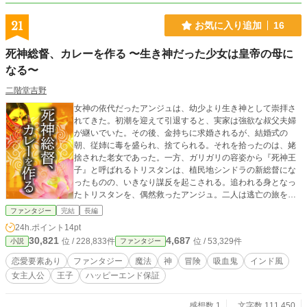
21
お気に入り追加
16
死神総督、カレーを作る 〜生き神だった少女は皇帝の母に
なる〜
二階堂吉野
女神の依代だったアンジュは、幼少より生き神として崇拝さ
れてきた。初潮を迎えて引退すると、実家は強欲な叔父夫婦
が継いでいた。その後、金持ちに求婚されるが、結婚式の
朝、従姉に毒を盛られ、捨てられる。それを拾ったのは、姥
捨された老女であった。一方、ガリガリの容姿から『死神王
子』と呼ばれるトリスタンは、植民地シンドラの新総督にな
ったものの、いきなり謀反を起こされる。追われる身となっ
たトリスタンを、偶然救ったアンジュ。二人は逃亡の旅を続
けるうちに、惹かれ合うようになるのだった。胸毛の伯爵と
ファンタジー
完結
長編
巨乳の魔女の追撃をかわしつつ、皇帝の秘宝を目指す＜01〜
24h.ポイント
14pt
16話 シンドラ編＞、ブリタニア宮廷で虐められ、ついにアン
30,821
4,687
位 / 228,833件
位 / 53,329件
小説
ファンタジー
ジュが火刑に処される＜17〜27話 ブリタニア編＞。ぼやき王
子とツンデレ少女のマサラ・ムービー風冒険活劇。全31話。
恋愛要素あり
ファンタジー
魔法
神
冒険
吸血鬼
インド風
女主人公
王子
ハッピーエンド保証
感想数 1
文字数 111,450