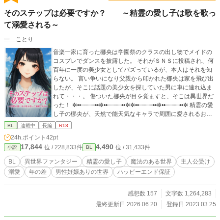
そのステップは必要ですか？ ～精霊の愛し子は歌を歌っ
て溺愛される～
一 ことり
音楽一家に育った梛央は学園祭のクラスの出し物でメイドの
コスプレでダンスを披露した。 それがＳＮＳに投稿され、何
百年に一度の美少女としてバズっているが、本人はそれを知
らない。 言い争いになり父親から叩かれた梛央は家を飛び出
したが、そこに話題の美少女を探していた男に車に連れ込ま
れて・・・。 傷ついた梛央が目を覚ますと、そこは異世界だ
った！ ✼••┈┈┈┈••✼••┈┈┈┈••✼✼••┈┈┈┈••✼••┈┈┈┈••✼ 精霊の愛
し子の梛央が、天然で能天気なキャラで周囲に愛されるお話
です。 モブレ未遂あり要注意。 R18にしていますが、そうな
BL
連載中
長編
R18
るのはかなり後半予定。 総愛されですが固定ＣＰ。ハッピー
24h.ポイント
42pt
エンド確定です。男性でも妊娠できる世界です。
17,844
4,490
位 / 228,833件
位 / 31,433件
小説
BL
BL
異世界ファンタジー
精霊の愛し子
魔法のある世界
主人公受け
溺愛
年の差
男性妊娠ありの世界
ハッピーエンド保証
感想数 157
文字数 1,264,283
最終更新日 2026.06.20
登録日 2023.03.25