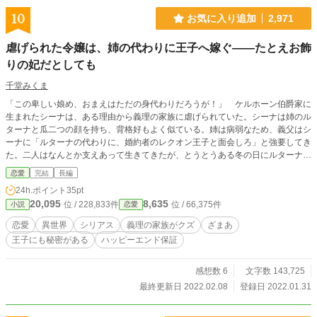
10
お気に入り追加
2,971
虐げられた令嬢は、姉の代わりに王子へ嫁ぐ――たとえお飾
りの妃だとしても
千堂みくま
「この卑しい娘め、おまえはただの身代わりだろうが！」 ケルホーン伯爵家に
生まれたシーナは、ある理由から義理の家族に虐げられていた。シーナは姉のル
ターナと瓜二つの顔を持ち、背格好もよく似ている。姉は病弱なため、義父はシ
ーナに「ルターナの代わりに、婚約者のレクオン王子と面会しろ」と強要してき
た。二人はなんとか支えあって生きてきたが、とうとうある冬の日にルターナは
帰らぬ人となってしまう。「このお金を持って、逃げて――」ルターナは最後の
恋愛
完結
長編
力で屋敷から妹を逃がし、シーナは名前を捨てて別人として暮らしはじめたが、
24h.ポイント
35pt
レクオン王子が迎えにやってきて……。○第15回恋愛小説大賞に参加していま
20,095
8,635
位 / 228,833件
位 / 66,375件
小説
恋愛
す。もしよろしければ応援お願いいたします。
恋愛
異世界
シリアス
義理の家族がクズ
ざまあ
王子にも秘密がある
ハッピーエンド保証
感想数 6
文字数 143,725
最終更新日 2022.02.08
登録日 2022.01.31