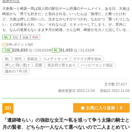
黒井かのえ
大倉敬一と崎坂一馬は陸上部の駅伝チーム所属のチームメイト。ある日、大倉は
崎坂から「男でも好きだ」と告白される。いったんは「無理だ」と断ったけれ
ど、大倉は押しに弱かった。泣きながらすがりつかれ、なおかつ「襲ったりしな
い」との約束をされ、つい「それならば」とオッケーしてしまう。が、意外に
も、なんの進展もないまま半月が経過。そんな時、崎坂が元カノと話しているの
を見て大倉は動揺してしまい……
BL
完結
短編
R18
24h.ポイント
0pt
228,833
31,433
位 / 228,833件
位 / 31,433件
小説
BL
BL
現代
高校生
コメディタッチ
グイグイ押す攻め
押しに弱い受け
恋愛
視点切り替えあり
ハッピーエンド保証
緩めの？R-18
文字数 27,417
最終更新日 2022.11.04
登録日 2022.11.04
30
お気に入り追加
8
「遺跡喰らい」の強欲な女王〜私を巡って争う太陽の騎士と
月の賢者、どちらか一人なんて選べないので二人まとめてい