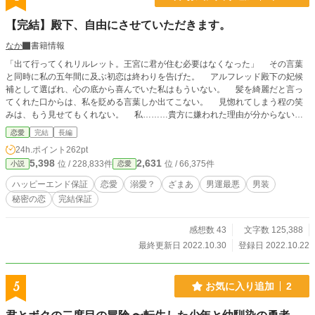
だ実験の真相を暴き、この白い部屋から生きて脱出すること
ができるのか――！？
【完結】殿下、自由にさせていただきます。
なか
書籍情報
「出て行ってくれリルレット。王宮に君が住む必要はなくなった」 その言葉
と同時に私の五年間に及ぶ初恋は終わりを告げた。 アルフレッド殿下の妃候
補として選ばれ、心の底から喜んでいた私はもういない。 髪を綺麗だと言っ
てくれた口からは、私を貶める言葉しか出てこない。 見惚れてしまう程の笑
みは、もう見せてもくれない。 私………貴方に嫌われた理由が分からない
よ。 初夜を私一人だけにしたあの日から、貴方はどうして変わってしまった
恋愛
完結
長編
の？ 恋心は砕かれた私は死さえ考えたが、過去に見知らぬ男性から渡された
24h.ポイント
262pt
本をきっかけに騎士を目指す。 しかし、正騎士団は女人禁制。 故に私は男
5,398
2,631
位 / 228,833件
位 / 66,375件
小説
恋愛
性と性別を偽って生きていく事を決めたのに……。 晴れて騎士となった私を
待っていたのは、全てを見抜いて笑う副団長であった。 身分を明かせな
ハッピーエンド保証
恋愛
溺愛？
ざまあ
男運最悪
男装
い私は、全てを知っている彼と秘密の恋をする事になる。 そして、騎士と
秘密の恋
完結保証
して王宮内で起きた変死事件やアルフレッドの奇行に大きく関わり、やがて王宮
に蔓延る謎と対峙する。 これは、私の初恋が終わり。 僕として新たな人生
を歩みだした話。
感想数 43
文字数 125,388
最終更新日 2022.10.30
登録日 2022.10.22
5
お気に入り追加
2