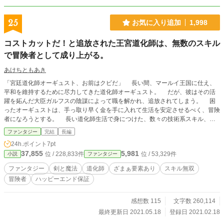
25
お気に入り追加
1,998
コストカットだ！と追放された王宮道化師は、無数のスキル
で冒険者として成り上がる。
あけちともあき
「宮廷道化師オーギュスト、お前はクビだ」 長い間、マールイ王国に仕え、
平和を維持するために尽力してきた道化師オーギュスト。 だが、彼はその活
躍を妬んだ大臣ガルフスの陰謀によって職を解かれ、追放されてしまう。 困
ったオーギュストは、手っ取り早く金を手に入れて生活を安定させるべく、冒険
者になろうとする。 長い道化師生活で身につけた、数々の技術系スキル、知
識系スキル、そしてコネクション。 それはどんな難関も突破し、どんな謎も
ファンタジー
完結
長編
明らかにする。 その活躍は、まさに万能！ 死神と呼ばれた凄腕の女戦士を
24h.ポイント
7pt
相棒に、オーギュストはあっという間に、冒険者たちの中から頭角を現し、成り
37,855
5,981
位 / 228,833件
位 / 53,329件
小説
ファンタジー
上がっていく。 一方、国の要であったオーギュストを失ったマールイ王国。
大臣一派は次々と問題を起こし、あるいは起こる事態に対応ができない。
ファンタジー
剣と魔法
道化師
ざまぁ要素あり
スキル無双
その方法も、人脈も、全てオーギュストが担当していたのだ。 かくしてマー
冒険者
ハッピーエンド保証
ルイ王国は傾き、転げ落ちていく。 目次 連載中 全21話 2021年2月17日 23:39
更新
感想数 115
文字数 260,114
最終更新日 2021.05.18
登録日 2021.02.18