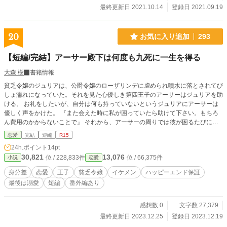
最終更新日 2021.10.14
登録日 2021.09.19
20
お気に入り追加
293
【短編/完結】アーサー殿下は何度も九死に一生を得る
大森 樹
書籍情報
貧乏令嬢のジュリアは、公爵令嬢のローザリンデに虐められ噴水に落とされてび
しょ濡れになっていた。それを見た心優しき第四王子のアーサーはジュリアを助
ける。 お礼をしたいが、自分は何も持っていないというジュリアにアーサーは
優しく声をかけた。 『また会えた時に私が困っていたら助けて下さい。もちろ
ん費用のかからないことで』 それから、アーサーの周りでは彼が困るたびに不
思議なことが起こって……⁉︎ これは偶然なのか、それともジュリアが関係してい
恋愛
完結
短編
R15
るのか。 貧乏令嬢×優しいイケメン王子の物語 ハッピーエンド保証致します。
24h.ポイント
14pt
30,821
13,076
位 / 228,833件
位 / 66,375件
小説
恋愛
身分差
恋愛
王子
貧乏令嬢
イケメン
ハッピーエンド保証
最後は溺愛
短編
番外編あり
感想数 0
文字数 27,379
最終更新日 2023.12.25
登録日 2023.12.19