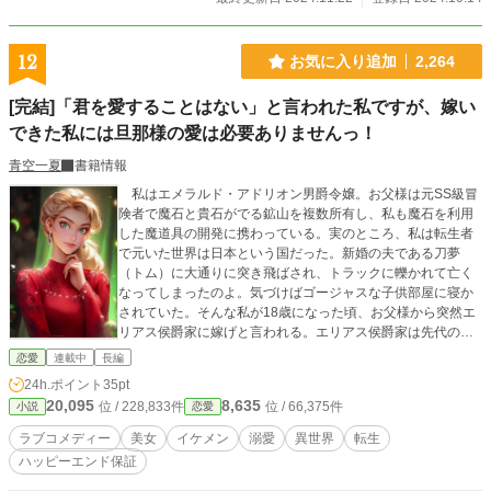
てアーベントに関わるフェイ。 けれども、アーベントと関わ
っていく中で、彼が嫌われている理由や、変わっていくアー
ベントの態度にだんだんと惹かれていく。 そしてフェイは恋
12
お気に入り追加
2,264
心を自覚するが、これは明らかに身分違いの恋で―― ※俺様
皇子攻め×不憫な受けのお話です‼ ※◆印の所はR18描写が入
[完結]「君を愛することはない」と言われた私ですが、嫁い
っています ※毎日0：00に更新です!! ※第１部完結いたしま
できた私には旦那様の愛は必要ありませんっ！
した。第２部開始まで休載いただきます。
青空一夏
書籍情報
私はエメラルド・アドリオン男爵令嬢。お父様は元SS級冒
険者で魔石と貴石がでる鉱山を複数所有し、私も魔石を利用
した魔道具の開発に携わっている。実のところ、私は転生者
で元いた世界は日本という国だった。新婚の夫である刀夢
（トム）に大通りに突き飛ばされ、トラックに轢かれて亡く
なってしまったのよ。気づけばゴージャスな子供部屋に寝か
されていた。そんな私が18歳になった頃、お父様から突然エ
リアス侯爵家に嫁げと言われる。エリアス侯爵家は先代の事
業の失敗で没落寸前だった。私はお父様からある任務を任せ
恋愛
連載中
長編
られたのよ。 前世の知識を元に、嫁ぎ先の料理長と一緒に
24h.ポイント
35pt
お料理を作ったり、調味料を開発したり、使用人達を再教育
20,095
8,635
位 / 228,833件
位 / 66,375件
小説
恋愛
したりと、忙しいながらも楽しい日々を送り始めた私。前世
の夫であった刀夢がイケメンだったこともあり、素晴らしく
ラブコメディー
美女
イケメン
溺愛
異世界
転生
美しいエリアス侯爵は苦手よ。だから、旦那様の愛は必要あ
ハッピーエンド保証
りませんっ！これは転生者の杏ことエメラルドが、前世の知
識を生かして活躍するラブコメディーです。 ※現実ではない