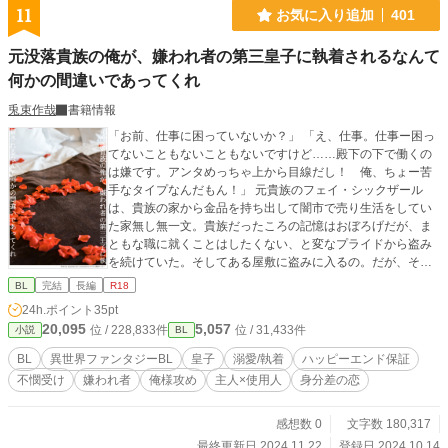
11
お気に入り追加
401
元没落貴族の俺が、嫌われ者の第三皇子に執着されるなんて
何かの間違いであってくれ
兎束作哉
書籍情報
「お前、仕事に困っていないか？」 「え、仕事。仕事ー困っ
てないこともないこともないですけど……殿下の下で働くの
は嫌です。アンタめっちゃ上から目線だし！ 俺、ちょー苦
手なタイプなんだもん！」 元貴族のフェイ・シックザール
は、貴族の家から金品を持ち出して闇市で売り生活をしてい
た家無し無一文。貴族だったころの記憶はおぼろげだが、ま
ともな職に就くことはしたくない、と変なプライドから盗み
を続けていた。そしてある屋敷に盗みに入るの。だが、そこ
で初めて盗みがバレ、容姿の整った謎の男につかまりかけた
BL
完結
長編
R18
ところ命からがらで逃げだす。 酷い目にあったフェイはその
24h.ポイント
35pt
後、帝都で身を隠しながら生活していた。しかしある日、盗
20,095
5,057
位 / 228,833件
位 / 31,433件
小説
BL
みに入った屋敷に住んでいるという嫌われ者の第三皇子、ア
ーベント・ヴォルガに見つかってしまう。あの夜あった男と
BL
異世界ファンタジーBL
皇子
溺愛/執着
ハッピーエンド保証
いうのは、皇族……しかも、一番ヤバいといわれている第三
不憫受け
嫌われ者
俺様攻め
主人×使用人
身分差の恋
皇子！ 皇族の屋敷に不法侵入した罪で殺される⁉ と思って
いたフェイだが、なぜかアーベントに人手が足りないから屋
敷で働くよう強制されて……？ 俺様で上から目線、とても皇
感想数 0
文字数 180,317
子とは思えない素行の悪さに飽き飽きしながらも使用人とし
最終更新日 2024.11.22
登録日 2024.10.14