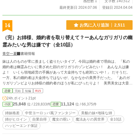
感想数 1
文字数 140,512
最終更新日 2024.07.06
登録日 2024.04.04
14
お気に入り追加
2,511
（完）お姉様、婚約者を取り替えて？ーあんなガリガリの幽
霊みたいな男は嫌です（全10話）
青空一夏
書籍情報
妹は人のものが常に羨ましく盗りたいタイプ。今回は婚約者で理由は、 「私の
婚約者は幽霊みたいに青ざめた顔のガリガリのゾンビみたい！ あんな人は嫌
よ！ いくら領地経営の手腕があって大金持ちでも絶対にいや！」 だそうだ。
一方、私の婚約者は大金持ちではないが、なかなかの美男子だった。 「あのガ
リガリゾンビよりお姉様の婚約者のほうが私にぴったりよ！ 美男美女は大昔か
ら皆に祝福されるのよ？」と言う妹。 両親は妹に甘く私に、 「お姉ちゃんなの
恋愛
完結
短編
R15
だから、交換してあげなさい」と言った。 私の婚約者は「可愛い妹のほうが嬉
24h.ポイント
21pt
しい」と言った。妹は私より綺麗で可愛い。 私は言われるまま妹の婚約者に嫁
25,848
11,124
位 / 228,833件
位 / 66,375件
小説
恋愛
いだ。彼には秘密があって…… 魔法ありの世界で魔女様が最初だけ出演しま
す。 ⸜🌻⸝‍姉の夫を羨ましがり、悪巧みをしかけようとする妹の自業自得を描い
姉妹格差
中世ヨーロッパ風ファンタジー
美貌の妹×地味な姉
た物語。とことん、性格の悪い妹に胸くそ注意です。ざまぁ要素ありですが、残
姉がヒロイン
自業自得
魔女の呪い
魔法ありの異世界
全10話
酷ではありません。 タグはあとから追加するかもしれません。
ハッピーエンド保証