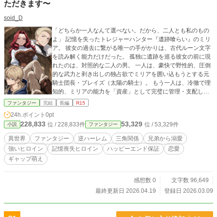
ただきます〜
soid_D
「どちらか一人なんて選べない。だから、二人とも私のもの
よ」 記憶を失ったトレジャーハンター『遺跡喰らい』のミリ
ア。 彼女の過去に繋がる唯一の手がかりは、古代ルーン文字
を読み解く能力だけだった。 孤独に遺跡を巡る彼女の前に現
れたのは、対照的な二人の男。 一人は、豪快で野性的、圧倒
的な武力と剥き出しの独占欲でミリアを囲い込もうとする元
騎士団長・ブレイズ（太陽の騎士）。 もう一人は、冷徹で理
知的、ミリアの能力を「資産」として完璧に管理・支配しよ
うと企む天才賢者・アズール（月の賢者）。 犬猿の仲である
ファンタジー
完結
長編
R15
兄弟は、ミリアを巡って激しく衝突する。 「俺の熱で、過去
24h.ポイント
0pt
なんて全部上書きしてやる」 「ボクの全てを捧げます。だか
228,833
53,329
位 / 228,833件
位 / 53,329件
小説
ファンタジー
ら、ボクだけを見て……」 野性的な騎士の情熱的な愛と、理
知的な賢者の献身的な愛。 謎の組織に狙われ、命の危機を乗
異世界
ファンタジー
逆ハーレム
三角関係
兄弟から溺愛
り越える中で、ミリアは自身の内なる力、『器』としての能
強いヒロイン
記憶喪失ヒロイン
ハッピーエンド保証
恋愛
力を覚醒させる。そして、二人の男から同時に迫られた彼女
ギャップ萌え
が出した答えは――。 「わたしは強欲なの。太陽も月も、両
方なくちゃ生きていけないわ」 与えられた悲劇の運命なんて
お断り。 失われた記憶と「器」の謎を解き明かすため、強欲
感想数 0
文字数 96,649
な女王は二人の最強騎士を従えて、世界の秘密を喰らい尽く
最終更新日 2026.04.19
登録日 2026.03.09
す！ ※この小説には、甘い溺愛やコメディ要素に加え、流血
を伴うシリアスな戦闘、およびR15程度の性描写が含まれま
す。 ※基本はミリアの1人称視点、視点変更時のみ明記しま