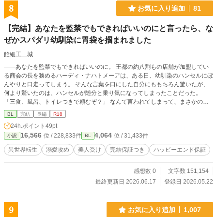
8
お気に入り追加
81
【完結】あなたを監禁でもできればいいのにと言ったら、な
ぜかスパダリ幼馴染に胃袋を掴まれました
飴細工 城
――あなたを監禁でもできればいいのに。 王都の約八割もの店舗が加盟してい
る商会の長を務めるハーディ・ナハトメーアは、ある日、幼馴染のハンセルにぼ
んやりと口走ってしまう。 そんな言葉を口にした自分にももちろん驚いたが、
何より驚いたのは、ハンセルが随分と乗り気になってしまったことだった。
「三食、風呂、トイレつきで頼むぞ？」 なんて言われてしまって、まさかの自
分が買い出しに行くことに？！ ただ海の生物のように、静かに、穏やかにたゆ
BL
完結
長編
R18
たっていたかっただけだった商会長は、その日から、生活力満点の幼馴染に甘や
24h.ポイント
49pt
かされる。 仕事の時にはお弁当を持たされるし、家に帰ればご飯を用意してく
16,566
4,064
位 / 228,833件
位 / 31,433件
小説
BL
れている。 どうしてそんなに、彼は楽しそうなんだろう……。 そんななか、商
会に加盟したいと辺境の地から、とあるご令嬢が王都へやってくる。 彼女は辺
異世界転生
溺愛攻め
美人受け
完結保証つき
ハッピーエンド保証
境伯の実娘でありながら、最近ようやく落ち着いた辺境の地の流行病に対する薬
を調合し、領民を救った聖女の如き存在。 彼女の存在が、次第に商会長を追い
感想数 0
文字数 151,154
詰めていく。 実は異世界転生者なスパダリ幼馴染×実はデッドエンドが迫ってい
る美人商会長のお話。 ※がっつり成人向けは本当に最後の方になります。 ※20
最終更新日 2026.06.17
登録日 2026.05.22
26/07/18からムーンさんでもお取扱はじめました。
9
お気に入り追加
1,007