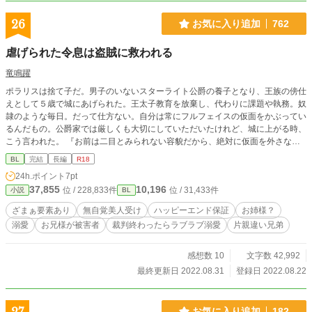
26
お気に入り追加
762
虐げられた令息は盗賊に救われる
竜鳴躍
ポラリスは捨て子だ。男子のいないスターライト公爵の養子となり、王族の傍仕
えとして５歳で城にあげられた。王太子教育を放棄し、代わりに課題や執務。奴
隷のような毎日。だって仕方ない。自分は常にフルフェイスの仮面をかぶってい
るんだもの。公爵家では厳しくも大切にしていただいたけれど、城に上がる時、
こう言われた。 『お前は二目とみられない容貌だから、絶対に仮面を外さない
ように。』 公爵家では鏡も池もなかったから、自分の顔は分からなかった。 し
BL
完結
長編
R18
かし、学園を卒業する日。 パーティーの席で意地悪な王太子に仮面をはぎ取ら
24h.ポイント
7pt
れる。 しかし、その顔は、アレクサンドライトのように角度によって青にも緑
37,855
10,196
位 / 228,833件
位 / 31,433件
小説
BL
にも見えるアーモンドアイに長い睫毛、通った鼻筋。小ぶりでぷるんとした桜色
の唇。 醜いどころか、誰もが見惚れる美しい容姿で。 しかも、今は亡き前の正
ざまぁ要素あり
無自覚美人受け
ハッピーエンド保証
お姉様？
妃に瓜二つの顔だった――――――。 暗殺される運命の中、攫ってくれた赤毛
溺愛
お兄様が被害者
裁判終わったらラブラブ溺愛
片親違い兄弟
の盗賊ジャン。 追っ手をかいくぐった先にあるのは。
感想数 10
文字数 42,992
最終更新日 2022.08.31
登録日 2022.08.22
お気に入り追加
182