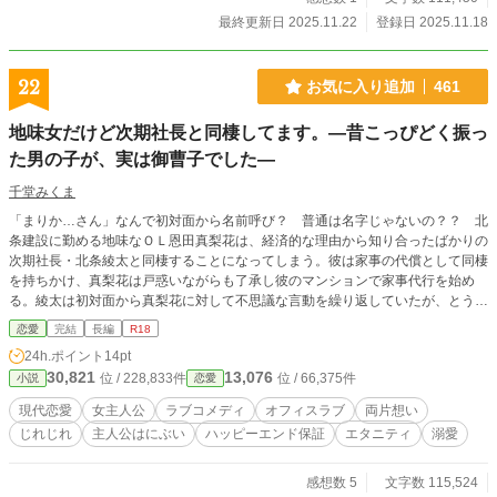
最終更新日 2025.11.22
登録日 2025.11.18
22
お気に入り追加
461
地味女だけど次期社長と同棲してます。―昔こっぴどく振っ
た男の子が、実は御曹子でした―
千堂みくま
「まりか…さん」なんで初対面から名前呼び？ 普通は名字じゃないの？？ 北
条建設に勤める地味なＯＬ恩田真梨花は、経済的な理由から知り合ったばかりの
次期社長・北条綾太と同棲することになってしまう。彼は家事の代償として同棲
を持ちかけ、真梨花は戸惑いながらも了承し彼のマンションで家事代行を始め
る。綾太は初対面から真梨花に対して不思議な言動を繰り返していたが、とうと
うある夜にその理由が明かされた。「やっと気が付いたの？ まりかちゃん」彼
恋愛
完結
長編
R18
はそう囁いて、真梨花をソファに押し倒し――。○強がりなくせに鈍いところの
24h.ポイント
14pt
ある真梨花が、御曹子の綾太と結ばれるシンデレラ・ストーリー。○第15回恋愛
30,821
13,076
位 / 228,833件
位 / 66,375件
小説
恋愛
小説大賞に参加しています。もしよろしければ応援お願いいたします。
現代恋愛
女主人公
ラブコメディ
オフィスラブ
両片想い
じれじれ
主人公はにぶい
ハッピーエンド保証
エタニティ
溺愛
感想数 5
文字数 115,524