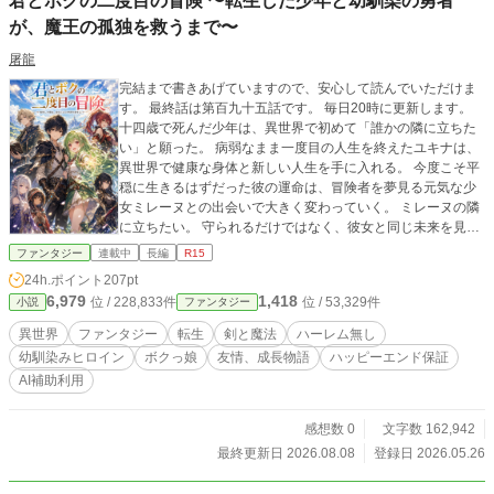
君とボクの二度目の冒険 〜転生した少年と幼馴染の勇者
が、魔王の孤独を救うまで〜
屠龍
完結まで書きあげていますので、安心して読んでいただけま
す。 最終話は第百九十五話です。 毎日20時に更新します。
十四歳で死んだ少年は、異世界で初めて「誰かの隣に立ちた
い」と願った。 病弱なまま一度目の人生を終えたユキナは、
異世界で健康な身体と新しい人生を手に入れる。 今度こそ平
穏に生きるはずだった彼の運命は、冒険者を夢見る元気な少
女ミレーヌとの出会いで大きく変わっていく。 ミレーヌの隣
に立ちたい。 守られるだけではなく、彼女と同じ未来を見た
い。 その願いを胸に、ユキナは剣を取り、仲間たちと広い世
ファンタジー
連載中
長編
R15
界へ旅立つ。 旅の果てに待っていたのは、友情と冒険、差別
24h.ポイント
207pt
される人々との出会い、そして勇者と魔王をめぐる運命だっ
6,979
1,418
位 / 228,833件
位 / 53,329件
小説
ファンタジー
た。 これは、何もできずに終わった少年が、大切な少女とと
もに未来を選び取る物語。 ハーレムなし。 病弱だった少年
異世界
ファンタジー
転生
剣と魔法
ハーレム無し
が、大切な人の隣に立つために歩き出す、純愛異世界冒険
幼馴染みヒロイン
ボクっ娘
友情、成長物語
ハッピーエンド保証
譚。 ※本作は最終話まで執筆済みです。最後までお付き合い
AI補助利用
いただければ幸いです。 ※本作では、構成相談、文章表現の
調整、誤字脱字確認、本文の一部改稿補助に生成AIを使用し
ています。 作品の内容・展開・登場人物設定・最終的な文章
感想数 0
文字数 162,942
の採否は作者本人が判断しています。 全文、または作品の大
最終更新日 2026.08.08
登録日 2026.05.26
部分を生成AIに作成させた作品ではありません。 なお、本作
は通常投稿作品であり、AI利用状況を踏まえ、コンテスト参