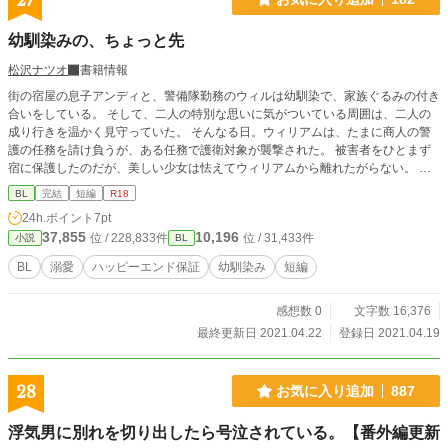
27
幼馴染みの、ちょっと先
松沢ナツオ
書籍情報
街の宿屋の息子アンディと、警備隊勤務のウィルは幼馴染で、家族ぐるみの付き
合いをしている。 そして、二人の特別な思いに気がついている周囲は、二人の
成り行きを温かく見守っていた。 そんなる日。ウィリアムは、たまに商人の警
護の任務を請け負うが、ある任務で護衛対象が襲撃された。 被害者をひとまず
宿に保護したのだが、美しい少女は怯えてウィリアムから離れたがらない。 仕
方なくそのまま付き添うウィリアムだが、小さな町では見かけないような美しい
BL
完結
短編
R18
少女が縋り付く姿にアンディは気が気ではない。 兄弟のように育った幼馴染。
24h.ポイント
7pt
恋人して付き合いながらも、アンディは少しだけ自信がない。 そんな二人の、
37,855
10,196
位 / 228,833件
位 / 31,433件
小説
BL
少しだけ先の未来は――？ 幼なじみ時アンソロジーの同人誌に寄稿した作品で
す。公開期限が解禁しましたので、予定より遅くなりましたが投稿します。 二
BL
溺愛
ハッピーエンド保証
幼馴染み
短編
万字以内のお話なので、気楽に読めます。
感想数 0
文字数 16,376
最終更新日 2021.04.22
登録日 2021.04.19
28
お気に入り追加
887
浮気男に別れを切り出したら号泣されている。【番外編更新