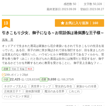
異世界が舞台です。 ※ファンタジー要素が強めのラブコメデ
感想数 50
文字数 50,328
ィーです。 ※いつものゆるふわ設定かもしれません。ご都合
最終更新日 2023.09.09
登録日 2023.08.27
主義な点はお許しください🙇‍♀️ ※表紙はヒロインのエメラルド
のイメージイラストです。作者作成AIイラストです。
13
お気に入り追加
160
引きこもり少女、御子になる～お世話係は過保護な王子様～
浅海 景
オッドアイで生まれた透花は家族から厄介者扱いをされて引きこもりの生活を送
っていた。ある日、双子の姉に突き飛ばされて頭を強打するが、目を覚ましたの
は見覚えのない場所だった。ハウゼンヒルト神聖国の王子であるフィルから、世
界を救う御子（みこ）だと告げられた透花は自分には無理だと否定するが、御子
であるかどうかを判断するために教育を受けることに。 御子至上主義なフィル
は透花を大切にしてくれるが、自分が御子だと信じていない透花はフィルの優し
恋愛
完結
長編
R15
さは一時的なものだと自分に言い聞かせる。 「きっといつかはこの人もまた自
24h.ポイント
28pt
分に嫌悪し離れていくのだから」 自己肯定感ゼロの少女が過保護な王子や人と
22,425
9,698
位 / 228,833件
位 / 66,375件
小説
恋愛
の関わりによって、徐々に自分を取り戻す物語。
ネガティブ主人公
異世界トリップ
聖女的な存在
家族からの冷遇
正統派王子？
過保護/溺愛
魔法のある世界
じれじれ
ハッピーエンド保証