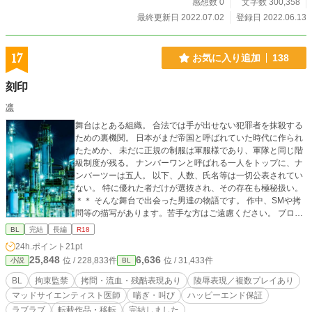
感想数 0
文字数 300,358
最終更新日 2022.07.02
登録日 2022.06.13
17
お気に入り追加
138
刻印
凛
舞台はとある組織。 合法では手が出せない犯罪者を抹殺する
ための裏機関。 日本がまだ帝国と呼ばれていた時代に作られ
たためか、 未だに正規の制服は軍服様であり、軍隊と同じ階
級制度が残る。 ナンバーワンと呼ばれる一人をトップに、ナ
ンバーツーは五人。 以下、人数、氏名等は一切公表されてい
ない。 特に優れた者だけが選抜され、その存在も極秘扱い。
＊＊ そんな舞台で出会った男達の物語です。 作中、SMや拷
問等の描写があります。苦手な方はご遠慮ください。 ブログ
からの転載の為、短文、視覚的要素を含む段落構成になって
BL
完結
長編
R18
います。 愉しんでいただければ幸いです。
24h.ポイント
21pt
25,848
6,636
位 / 228,833件
位 / 31,433件
小説
BL
BL
拘束監禁
拷問・流血・残酷表現あり
陵辱表現／複数プレイあり
マッドサイエンティスト医師
喘ぎ・叫び
ハッピーエンド保証
ラブラブ
転載作品・移転
完結しました