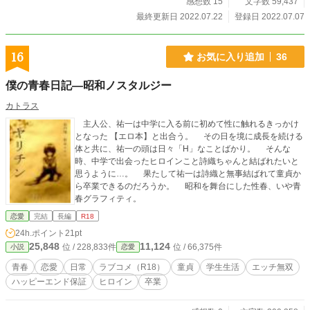
感想数 15
文字数 59,437
最終更新日 2022.07.22
登録日 2022.07.07
16
お気に入り追加
36
僕の青春日記―昭和ノスタルジー
カトラス
主人公、祐一は中学に入る前に初めて性に触れるきっかけ
となった 【エロ本】と出合う。 その日を境に成長を続ける
体と共に、祐一の頭は日々「H」なことばかり。 そんな
時、中学で出会ったヒロインこと詩織ちゃんと結ばれたいと
思うように…。 果たして祐一は詩織と無事結ばれて童貞か
ら卒業できるのだろうか。 昭和を舞台にした性春、いや青
春グラフィティ。
恋愛
完結
長編
R18
24h.ポイント
21pt
25,848
11,124
位 / 228,833件
位 / 66,375件
小説
恋愛
青春
恋愛
日常
ラブコメ（R18）
童貞
学生生活
エッチ無双
ハッピーエンド保証
ヒロイン
卒業