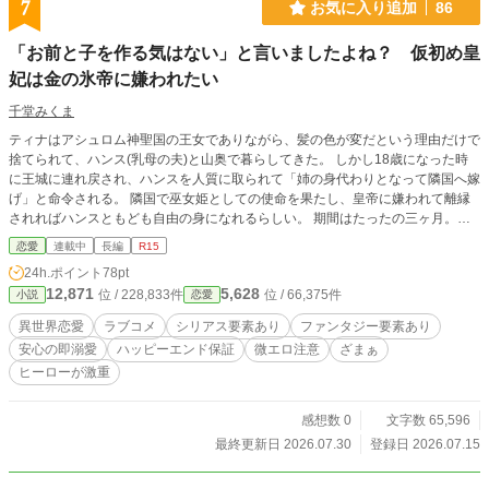
7
お気に入り追加
86
「お前と子を作る気はない」と言いましたよね？ 仮初め皇
妃は金の氷帝に嫌われたい
千堂みくま
ティナはアシュロム神聖国の王女でありながら、髪の色が変だという理由だけで
捨てられて、ハンス(乳母の夫)と山奥で暮らしてきた。 しかし18歳になった時
に王城に連れ戻され、ハンスを人質に取られて「姉の身代わりとなって隣国へ嫁
げ」と命令される。 隣国で巫女姫としての使命を果たし、皇帝に嫌われて離縁
されればハンスともども自由の身になれるらしい。 期間はたったの三ヶ月。
「嫌われたらいいんでしょう。やってやるわよ」と覚悟を決めて嫁いだティナだ
恋愛
連載中
長編
R15
ったが、初夜で皇帝に「お前と子を作る気はない」と言われ、うっかり喜んでし
24h.ポイント
78pt
まう。 その後も悪女らしく振舞い何とか嫌われようと努力するが、なぜか皇帝
12,871
5,628
位 / 228,833件
位 / 66,375件
小説
恋愛
エルヴィスはティナを気に入った様子で……？ 全26話・完結するまで毎日投稿
なろうにも投稿 書きたいもの放出祭り★気軽に読んでください
異世界恋愛
ラブコメ
シリアス要素あり
ファンタジー要素あり
安心の即溺愛
ハッピーエンド保証
微エロ注意
ざまぁ
ヒーローが激重
感想数 0
文字数 65,596
最終更新日 2026.07.30
登録日 2026.07.15