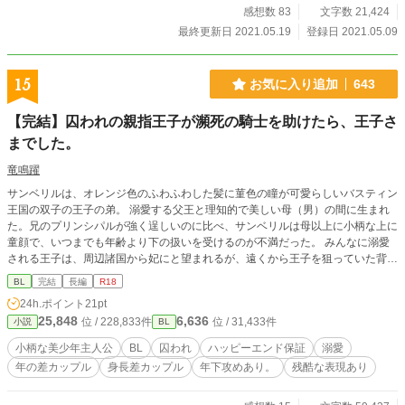
感想数 83
文字数 21,424
最終更新日 2021.05.19
登録日 2021.05.09
15
お気に入り追加
643
【完結】囚われの親指王子が瀕死の騎士を助けたら、王子さ
までした。
竜鳴躍
サンベリルは、オレンジ色のふわふわした髪に菫色の瞳が可愛らしいバスティン
王国の双子の王子の弟。 溺愛する父王と理知的で美しい母（男）の間に生まれ
た。兄のプリンシパルが強く逞しいのに比べ、サンベリルは母以上に小柄な上に
童顔で、いつまでも年齢より下の扱いを受けるのが不満だった。 みんなに溺愛
される王子は、周辺諸国から妃にと望まれるが、遠くから王子を狙っていた背む
しの男にある日攫われてしまい――――。 囚われた先で出会った騎士を介抱し
BL
完結
長編
R18
て、ともに脱出するサンベリル。 サンベリルは優しい家族の下に帰れるのか。
24h.ポイント
21pt
真実に愛する人と結ばれることが出来るのか。 ☆ちょっと短くなりそうだった
25,848
6,636
位 / 228,833件
位 / 31,433件
小説
BL
ので短編に変更しました。→長編に再修正 ⭐残酷表現あります。
小柄な美少年主人公
BL
囚われ
ハッピーエンド保証
溺愛
年の差カップル
身長差カップル
年下攻めあり。
残酷な表現あり