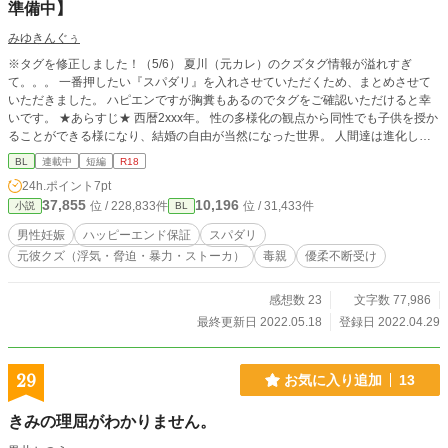
準備中】
みゆきんぐぅ
※タグを修正しました！（5/6） 夏川（元カレ）のクズタグ情報が溢れすぎ
て。。。 一番押したい『スパダリ』を入れさせていただくため、まとめさせて
いただきました。 ハピエンですが胸糞もあるのでタグをご確認いただけると幸
いです。 ★あらすじ★ 西暦2xxx年。 性の多様化の観点から同性でも子供を授か
ることができる様になり、結婚の自由が当然になった世界。 人間達は進化し同
性でも薬を飲むことで妊娠ができる様になった。 主人公の秋山紅葉（あきやま
BL
連載中
短編
R18
もみじ）25歳は大変浮気症の男性の恋人兼幼馴染がいた。 名前は夏川渉（なつ
24h.ポイント
7pt
かわわたる）25歳。 それはかなりのイケメンであり、道を歩けば直ぐ目をハー
37,855
10,196
位 / 228,833件
位 / 31,433件
小説
BL
トにした人間に声をかけられる。 確かに顔はいい。 けど、度重なる浮気にもう
心は完全に冷めていた。 夏川の浮気癖は昔からだ。 それなのに付き合って今で
男性妊娠
ハッピーエンド保証
スパダリ
も別れないのは何故か。 愛情？ いや、ただただ面倒くさいからだ。 これはそん
元彼クズ（浮気・脅迫・暴力・ストーカ）
毒親
優柔不断受け
な面倒くさがりの紅葉の話である。
感想数 23
文字数 77,986
最終更新日 2022.05.18
登録日 2022.04.29
29
お気に入り追加
13
きみの理屈がわかりません。