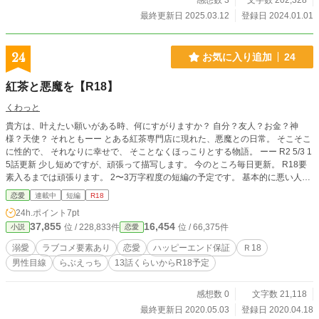
感想数 3
文字数 202,328
ていた。 @@@@@@ 2024年01月08日21：12頃 ・皆様のおかげでHotランキ
最終更新日 2025.03.12
登録日 2024.01.01
ングTop10に入ることができました。大変ありがとうございます。これからも頑
張っていきたいと思います。 2024年12月07日09：39頃 ・第七十二話におい
て、消し忘れた文書を発見し、修正しました。
24
お気に入り追加
24
紅茶と悪魔を【R18】
くわっと
貴方は、叶えたい願いがある時、何にすがりますか？ 自分？友人？お金？神
様？天使？ それともーー とある紅茶専門店に現れた、悪魔との日常。 そこそこ
に性的で、 それなりに幸せで、 そことなくほっこりとする物語。 ーー R2 5/3 1
5話更新 少し短めですが、頑張って描写します。 今のところ毎日更新。 R18要
素入るまでは頑張ります。 2〜3万字程度の短編の予定です。 基本的に悪い人は
出てきません。 可愛く、普通に性的な話を求めてる方向きです。 そんな現実逃
恋愛
連載中
短編
R18
避推奨の小説です。 人助けと思って、お気に入りに登録してくれると嬉しいで
24h.ポイント
7pt
す。 お手軽、単純、合法の人助け。 大丈夫、ボタンを押しても、誰にもバレま
37,855
16,454
位 / 228,833件
位 / 66,375件
小説
恋愛
せんから。 ※ 性的描写が入るところは【R18】とタイトル表記します（読み飛
ばしても繋がるような構成になってます）。 【R15】は少し性的かな、という
溺愛
ラブコメ要素あり
恋愛
ハッピーエンド保証
Ｒ18
感じです。 それ以外はぽっぷなラブコメです。
男性目線
らぶえっち
13話くらいからR18予定
感想数 0
文字数 21,118
最終更新日 2020.05.03
登録日 2020.04.18