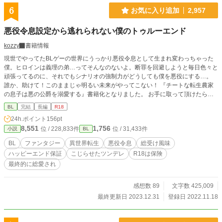
加・出版申請は予定していません。
6
お気に入り追加
2,957
悪役令息設定から逃れられない僕のトゥルーエンド
kozzy
書籍情報
現世でやってたBLゲーの世界にうっかり悪役令息として生まれ変わっちゃった
僕。ヒロインは義理の弟…ってそんなのないよ。断罪を回避しようと毎日色々と
頑張ってるのに、それでもシナリオの強制力がどうしても僕を悪役にする…。
誰か、助けて！このままじゃ明るい未来がやってこない！ 『チートな転生農家
の息子は悪の公爵を溺愛する』書籍化となりました。 お手に取って頂けたらと
っても嬉しいです(｡>ㅅ<)✩⡱
BL
完結
長編
R18
24h.ポイント
156pt
8,551
1,756
位 / 228,833件
位 / 31,433件
小説
BL
BL
ファンタジー
異世界転生
悪役令息
総受け風味
ハッピーエンド保証
こじらせたツンデレ
R18は保険
最終的に総愛され
感想数 89
文字数 425,009
最終更新日 2023.12.31
登録日 2022.11.18