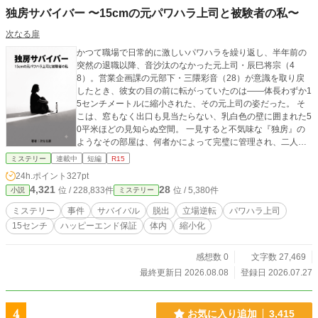
独房サバイバー 〜15cmの元パワハラ上司と被験者の私〜
次なる扉
かつて職場で日常的に激しいパワハラを繰り返し、半年前の
突然の退職以降、音沙汰のなかった元上司・辰巳将宗（4
8）。営業企画課の元部下・三隈彩音（28）が意識を取り戻
したとき、彼女の目の前に転がっていたのは――体長わずか1
5センチメートルに縮小された、その元上司の姿だった。 そ
こは、窓もなく出口も見当たらない、乳白色の壁に囲まれた5
0平米ほどの見知らぬ空間。 一見すると不気味な『独房』の
ようなその部屋は、何者かによって完璧に管理され、二人を
観察するために用意された【極限の実験ラボ】だった。 な
ミステリー
連載中
短編
R15
ぜ、自分がここに閉じ込められているのか？ なぜ、かつて自
24h.ポイント
327pt
分を追い詰めた男が15センチの姿で目の前にいるのか？ そし
4,321
28
位 / 228,833件
位 / 5,380件
小説
ミステリー
て、この異常な実験を裏で操る『黒幕』の目的とは――。 困
惑と過去のトラウマに怯える彩音と、ミニチュアサイズの体
ミステリー
事件
サバイバル
脱出
立場逆転
パワハラ上司
で絶望し声を荒らげる辰巳。 巨大な元部下と、掌に収まる元
15センチ
ハッピーエンド保証
体内
縮小化
上司。 かつての支配関係が物理的にも立場的にも完全に崩壊
した空間で、二人の生存をかけたサバイバルが幕を開ける。
水も食料もない白い部屋で、実験の罠が二人を襲う。 15cm
感想数 0
文字数 27,469
の元上司と元部下――絶望的な環境の中、彼らが生き残るた
最終更新日 2026.08.08
登録日 2026.07.27
めに選んだ「あり得ない生存戦略」とは！？ 15cmの元パワ
ハラ上司×元部下×実験ラボの謎！ 極限のサバイバルから始ま
る、異色のサイコサスペンス＆逆転劇。 二人は黒幕の仕組ん
4
お気に入り追加
3,415