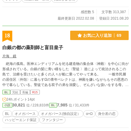
感想数 5
文字数 313,387
最終更新日 2022.02.08
登録日 2021.08.20
18
お気に入り追加
69
白銀の都の薬剤師と盲目皇子
片海 鏡
絶海の孤島。医神エンディリアムを祀る建造物の集合体〈神殿〉を中心に街が
形成されている。白銀の髪に青い瞳をした〈聖徒 〉達によって統治されるこの
島で、治療を受けたいと多くの人々が船に乗ってやって来る。 一般市民層
の居住区〈外殻〉に暮らすΩの青年ベレクトは、神殿を嫌いながらもその恩恵の
中で暮らしている。聖徒である双子の弟を溺愛し、ぞんざいな扱いをする母。そ
してΩだと判明した直後に無理やり番に成ろうとした幼馴染のαから逃げ、ベレ
BL
完結
長編
R15
クトは薬剤師としてとある診療所で働いている。 その日、予定よりも早い発
24h.ポイント
14pt
情期によって体調を崩しかけた時、聖徒のαの青年フェンによって助けられる。
30,821
7,985
位 / 228,833件
位 / 31,433件
小説
BL
注意：独自設定のオメガバースです。 〈白銀の城の俺と僕〉と同じ舞台で
それより前の話ですが、単体で読めるお話です。
BL
オメガバース
オメガバース(独自設定）
α×Ω
身分差の恋
ハッピーエンド保証
ファンタジー