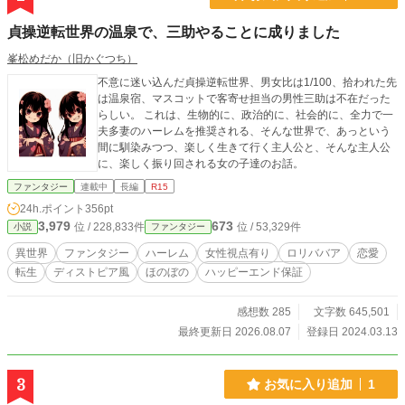
貞操逆転世界の温泉で、三助やることに成りました
峯松めだか（旧かぐつち）
不意に迷い込んだ貞操逆転世界、男女比は1/100、拾われた先
は温泉宿、マスコットで客寄せ担当の男性三助は不在だった
らしい。 これは、生物的に、政治的に、社会的に、全力で一
夫多妻のハーレムを推奨される、そんな世界で、あっという
間に馴染みつつ、楽しく生きて行く主人公と、そんな主人公
に、楽しく振り回される女の子達のお話。
ファンタジー
連載中
長編
R15
24h.ポイント
356pt
3,979
673
位 / 228,833件
位 / 53,329件
小説
ファンタジー
異世界
ファンタジー
ハーレム
女性視点有り
ロリババア
恋愛
転生
ディストピア風
ほのぼの
ハッピーエンド保証
感想数 285
文字数 645,501
最終更新日 2026.08.07
登録日 2024.03.13
3
お気に入り追加
1