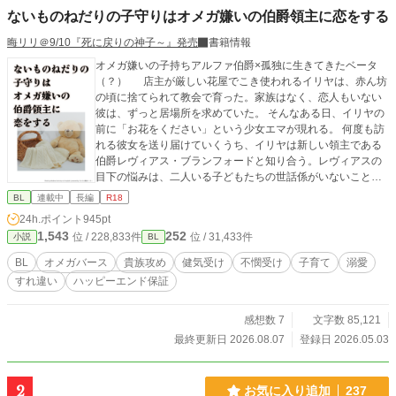
ないものねだりの子守りはオメガ嫌いの伯爵領主に恋をする
晦リリ＠9/10『死に戻りの神子～』発売
書籍情報
オメガ嫌いの子持ちアルファ伯爵×孤独に生きてきたベータ
（？） 店主が厳しい花屋でこき使われるイリヤは、赤ん坊
の頃に捨てられて教会で育った。家族はなく、恋人もいない
彼は、ずっと居場所を求めていた。 そんなある日、イリヤの
前に「お花をください」という少女エマが現れる。 何度も訪
れる彼女を送り届けていくうち、イリヤは新しい領主である
伯爵レヴィアス・ブランフォードと知り合う。レヴィアスの
目下の悩みは、二人いる子どもたちの世話係がいないこと。
しかしひょんなことから、オメガを嫌う彼は、ベータであり
BL
連載中
長編
R18
子ども好きであるイリヤをぜひ子守りと熱烈に誘いはじめ
24h.ポイント
945pt
る。 誰かに求められること、居場所を探すこと。 そんな祈り
1,543
252
位 / 228,833件
位 / 31,433件
小説
BL
を抱えるイリヤはやがて、レヴィアスの優しさに惹かれてい
くが……。 ------ ムーンライトノベルズでも掲載中です。
BL
オメガバース
貴族攻め
健気受け
不憫受け
子育て
溺愛
すれ違い
ハッピーエンド保証
感想数 7
文字数 85,121
最終更新日 2026.08.07
登録日 2026.05.03
2
お気に入り追加
237