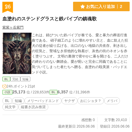
26
お気に入り追加
2
血塗れのステンドグラスと鉄パイプの鎮魂歌
紫紫ヶ岳紫門
これは、錆びついた鉄パイプが奏でる、愛と暴力の葬送行進
曲である。 硝子細工のように壊れやすい主と、血に飢えた狂
犬の従者が繰り広げる、出口のない地獄の共依存。剥き出し
の狂気と、聖域なき排他的な執着が、灰色の街のネオンを赤
く塗りつぶす。 文明の裏側で密やかに幕を開ける、二人だけ
の終わりのない舞踏会。愛が呪いと完全に同義であることに
気づいてしまった者たちへ贈る、血塗れの耽美派・バッドエ
ンド小説。
BL
完結
短編
24h.ポイント
21pt
25,173
6,357
位 / 228,653件
位 / 31,396件
小説
BL
BL
短編
メリーバッドエンド
ヤクザ
おにショタ？
メリバ
純文学
縦書き読み推奨
感想数 0
文字数 20,410
最終更新日 2026.06.06
登録日 2026.06.06