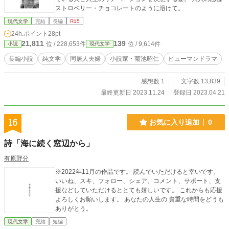
ストロベリー・チョコレートのように溶けて。
現代文学
完結
長編
R15
24h.ポイント
28pt
21,811
139
位 / 228,653件
位 / 9,614件
小説
現代文学
長編小説
純文学
同居人夫婦
小説家・菊池昭仁
ヒューマンドラマ
感想数 1
文字数 13,839
最終更新日 2023.11.24
登録日 2023.04.21
16
お気に入り追加
0
詩「海に続く窓辺から」
有原野分
※2022年11月の作品です。 読んでいただけると幸いです。
いいね、スキ、フォロー、シェア、コメント、サポート、支
援などしていただけるととても嬉しいです。 これからも応援
よろしくお願いします。 あなたの人生の 貴重な時間をどうも
ありがとう。
現代文学
完結
短編