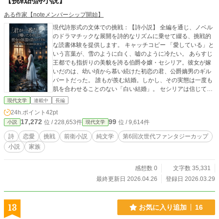
【挑戦的詩小説】
ある作家【noteメンバーシップ開始】
現代詩形式の文体での挑戦：【詩小説】 全編を通じ、ノベル
のドラマチックな展開を詩的なリズムに乗せて綴る、挑戦的
な読書体験を提供します。 キャッチコピー 「愛している」と
いう言葉が、雪のように白く、嘘のように冷たい。 あらすじ
王都でも指折りの美貌を誇る伯爵令嬢・セシリア。彼女が嫁
いだのは、幼い頃から慕い続けた初恋の君、公爵嫡男のギル
バートだった。 誰もが羨む結婚。しかし、その実態は一度も
肌を合わせることのない「白い結婚」。 セシリアは信じてい
た。彼が自分を大切に想うあまり、清らかな関係を望んでい
現代文学
連載中
長編
るのだと。あの、冬の陽だまりのような優しい声で「君が一
24h.ポイント
42pt
番だ」と囁いてくれるから。 だが、真実の香りは、深夜の静
17,272
99
位 / 228,653件
位 / 9,614件
小説
現代文学
寂と共に運ばれてくる。 帰宅した夫が纏う、自分のものでは
ない甘すぎる花の匂い。触れた指先から伝わる、雪解けのよ
詩
恋愛
挑戦
前衛小説
純文学
第6回次世代ファンタジーカップ
うに生々しい「他者の体温」。 彼は、私を「一番」と呼びな
小説
家族
がら、その口で他の女の温もりを、悦びを、情熱を語ってい
る。 美しく塗り固められた「白」が剥がれ落ち、初恋の記憶
が泥にまみれていく時、セシリアは決意する。この空虚な寝
感想数 0
文字数 35,331
室を、そして愛という名の欺瞞を、自らの手で終わらせるこ
最終更新日 2026.04.26
登録日 2026.03.29
とを。 これは、純白のドレスを泥で染め上げ、偽りの楽園か
ら這い出す女の、美しくも残酷な訣別の詩（うた）。 作品の
魅力・特徴 温度と匂いの対比: 夫との冷え切った関係（氷・
13
お気に入り追加
16
白）と、彼が持ち帰る浮気の残滓（熱・泥・情欲）を、徹底