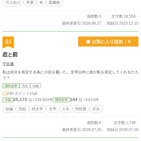
万人向け
卒業
本
図書館
感想数 0
文字数 18,558
最終更新日 2026.06.27
登録日 2025.12.15
25
お気に入り追加
0
恋と罰
宇吹廉
私は自分を肯定する為に小説を書いた。文学以外に誰が私を肯定してくれるだろ
う？
現代文学
完結
短編
24h.ポイント
21pt
25,173
144
位 / 228,653件
位 / 9,614件
小説
現代文学
短編
完結
純文学
文学
人生
同性愛
百合
感想数 0
文字数 1,738
最終更新日 2026.07.26
登録日 2026.07.26