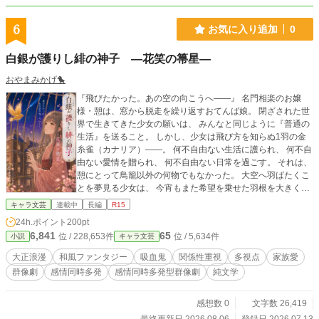
6
お気に入り追加
0
白銀が護りし緋の神子 ―花笑の箒星―
おやまみかげ🐤
『飛びたかった。あの空の向こうへ――』 名門相楽のお嬢
様・憩は、窓から脱走を繰り返すおてんば娘。 閉ざされた世
界で生きてきた少女の願いは、 みんなと同じように『普通の
生活』を送ること。 しかし、少女は飛び方を知らぬ1羽の金
糸雀（カナリア）――。 何不自由ない生活に護られ、 何不自
由ない愛情を贈られ、 何不自由ない日常を過ごす。 それは、
憩にとって鳥籠以外の何物でもなかった。 大空へ羽ばたくこ
とを夢見る少女は、 今宵もまた希望を乗せた羽根を大きく広
げる。 この夜が、宿命を運命に変える日になることを知らず
キャラ文芸
連載中
長編
R15
に――。 白銀が護りし緋の神子 ―金霞（きんか）の五星
24h.ポイント
200pt
（ごせい）― 【完】 本作は前作の前日譚に当たりますが、こ
6,841
65
位 / 228,653件
位 / 5,634件
小説
キャラ文芸
ちらからでもお楽しみいただけます⭐︎ ※当シリーズは、その
瞬間に最も感情が動いた人物を描くため、1話内で意図的に視
大正浪漫
和風ファンタジー
吸血鬼
関係性重視
多視点
家族愛
点が切り替わります。 木・土の20:50更新です*\(^o^)/*
群像劇
感情同時多発
感情同時多発型群像劇
純文学
感想数 0
文字数 26,419