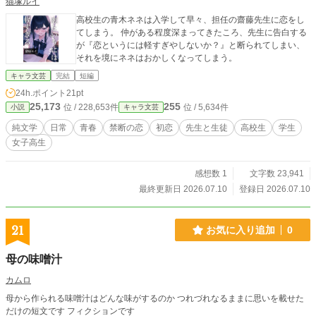
猫塚ルイ
高校生の青木ネネは入学して早々、担任の齋藤先生に恋をし
てしまう。 仲がある程度深まってきたころ、先生に告白する
が『恋というには軽すぎやしないか？』と断られてしまい、
それを境にネネはおかしくなってしまう。
キャラ文芸
完結
短編
24h.ポイント
21pt
25,173
255
位 / 228,653件
位 / 5,634件
小説
キャラ文芸
純文学
日常
青春
禁断の恋
初恋
先生と生徒
高校生
学生
女子高生
感想数 1
文字数 23,941
最終更新日 2026.07.10
登録日 2026.07.10
21
お気に入り追加
0
母の味噌汁
カムロ
母から作られる味噌汁はどんな味がするのか つれづれなるままに思いを載せた
だけの短文です フィクションです