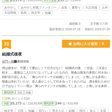
25,173
255
位 / 228,653件
位 / 5,634件
小説
キャラ文芸
あやかし
あやかし和風ファンタジー
金魚
夏祭り
大正浪漫
人外
主従関係
耽美
純文学
短編
感想数 0
文字数 4,738
最終更新日 2026.07.26
登録日 2026.07.26
32
お気に入り追加
9
結婚式後夜
百門一新
書籍情報
僕は彼女が、可愛くて愛おしくて仕方がない。/結婚式の後、一次会、二次会と
続き……最後は二人だけになってしまったものの、朝倉は親友の多田に付き合い
四軒目の店に入る。「俺らのマドンナが結婚してしまった」と悔しがる多田に、
朝倉は呆れていたが、友人達がこうして付き合ってくれたのは、酒を飲むためだ
けではなくて――僕は「俺らのマドンナが結婚してしまった」と悔しがる多田に
小さく苦笑して、「素晴らしい結婚式だった」と思い返して……。 そんな僕
現代文学
完結
短編
の、結婚式後夜の話だ。 ※「小説家になろう」「カクヨム」等にも掲載してい
24h.ポイント
21pt
ます。
25,173
144
位 / 228,653件
位 / 9,614件
小説
現代文学
純文学
日常
短編
切ない
男主人公
結婚
現代
友人
文芸