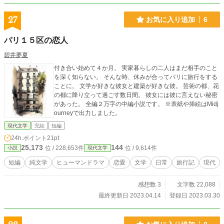
27
お気に入り追加
6
パリ１５区の恋人
碧井夢夏
付き合い始めて４か月。 実家暮らしの二人はまだ相手のこと
を深く知らない。 そんな時、休みが合ってパリに旅行をする
ことに。 文学が好きな彼女と建築が好きな彼。 芸術の都、花
の都に降り立って過ごす数日間。 彼女には彼に言えない秘密
があった。 全編２万字の中編小説です。 ※表紙や挿絵はMidj
ourneyで出力しました。
現代文学
完結
短編
24h.ポイント
21pt
25,173
144
位 / 228,653件
位 / 9,614件
小説
現代文学
短編
純文学
ヒューマンドラマ
恋愛
文学
日常
旅行記
現代
感想数 3
文字数 22,088
最終更新日 2023.04.14
登録日 2023.03.30