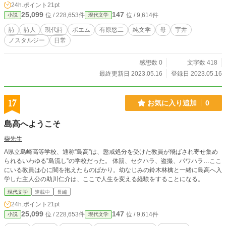
24h.ポイント
21pt
25,099
147
位 / 228,653件
位 / 9,614件
小説
現代文学
詩
詩人
現代詩
ポエム
有原悠二
純文学
母
宇井
ノスタルジー
日常
感想数 0
文字数 418
最終更新日 2023.05.16
登録日 2023.05.16
17
お気に入り追加
0
島高へようこそ
柴先生
A県立島崎高等学校、通称”島高”は、懲戒処分を受けた教員が飛ばされ寄せ集め
られるいわゆる”島流し”の学校だった。 体罰、セクハラ、盗撮、パワハラ…ここ
にいる教員は心に闇を抱えたものばかり。幼なじみの鈴木林檎と一緒に島高へ入
学した主人公の助川仁介は、ここで人生を変える経験をすることになる。
現代文学
連載中
長編
24h.ポイント
21pt
25,099
147
位 / 228,653件
位 / 9,614件
小説
現代文学