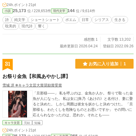
24h.ポイント
21pt
25,173
144
位 / 228,653件
位 / 9,614件
小説
現代文学
詩
純文学
ショートショート
ポエム
日常
シリアス
生きる
耽美的
現代詩
響く
感想数 1
文字数 13,202
最終更新日 2026.04.24
登録日 2022.09.26
31
お気に入り追加
1
お祭り金魚【和風あやかし譚】
雪城 冴 ❄キャラ文芸大賞奨励賞受賞
「旦那様――」 私を呼ぶのは、金魚か人か。 祭りで取った金
魚が人になった。 私は女に|朱乃《あけの》と名付け、妻に娶
ると決めた。 しかし周囲は彼女を妖かしと決めつけた。 「旦
那様も、わたくしを危険なものとお思いですか」 その問いに
応えられなかったのは、恐れか。それとも――
キャラ文芸
完結
短編
24h.ポイント
21pt