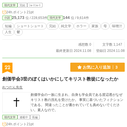
現代文学
完結
ｼｮｰﾄｼｮｰﾄ
24h.ポイント
21pt
25,173
144
位 / 228,653件
位 / 9,614件
小説
現代文学
短編
ショートショート
完結
純文学
ホラー
家族
母
味噌汁
人生
鬱
感想数 0
文字数 1,147
最終更新日 2024.11.08
登録日 2024.11.08
22
お気に入り追加
3
創価学会3世のぼくはいかにしてキリスト教徒になったか
れつだん先生
創価学会の一族に生まれ、自身も学会員である渡辺透がなぜ
キリスト教の洗礼を受けたか。 事実に基づいたフィクション
である。 間違ったことが書かれていても責めないでくださ
い。素人なので。
現代文学
連載中
長編
24h.ポイント
21pt