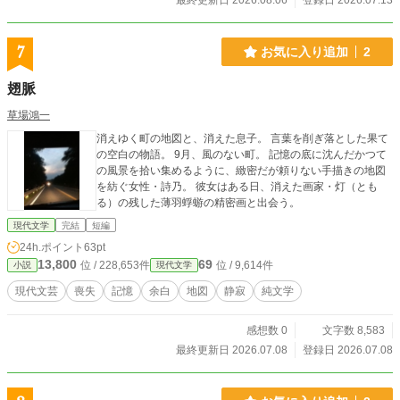
最終更新日 2026.08.06
登録日 2026.07.13
7
お気に入り追加
2
翅脈
草場鴻一
消えゆく町の地図と、消えた息子。 言葉を削ぎ落とした果て
の空白の物語。 9月、風のない町。 記憶の底に沈んだかつて
の風景を拾い集めるように、緻密だが頼りない手描きの地図
を紡ぐ女性・詩乃。 彼女はある日、消えた画家・灯（とも
る）の残した薄羽蜉蝣の精密画と出会う。
現代文学
完結
短編
24h.ポイント
63pt
13,800
69
位 / 228,653件
位 / 9,614件
小説
現代文学
現代文芸
喪失
記憶
余白
地図
静寂
純文学
感想数 0
文字数 8,583
最終更新日 2026.07.08
登録日 2026.07.08