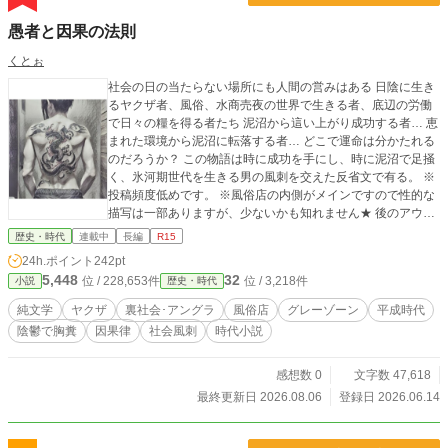
愚者と因果の法則
くとぉ
社会の日の当たらない場所にも人間の営みはある 日陰に生き
るヤクザ者、風俗、水商売夜の世界で生きる者、底辺の労働
で日々の糧を得る者たち 泥沼から這い上がり成功する者… 恵
まれた環境から泥沼に転落する者… どこで運命は分かたれる
のだろうか？ この物語は時に成功を手にし、時に泥沼で足掻
く、氷河期世代を生きる男の風刺を交えた反省文で有る。 ※
投稿頻度低めです。 ※風俗店の内側がメインですので性的な
描写は一部ありますが、少ないかも知れません★ 後のアウト
ローガールズや山間討鬼伝に繋がる全ての派生の大元の作品
歴史・時代
連載中
長編
R15
です☆ 初期作品ですのでおかしな部分は許して下され… ※当
24h.ポイント
242pt
作品で使用の写真は実在の人物では無く押絵用の生成画像で
5,448
32
位 / 228,653件
位 / 3,218件
小説
歴史・時代
す。 ※状況により非公開にさせて頂く場合も有ります、ご了
承下さい
純文学
ヤクザ
裏社会･アングラ
風俗店
グレーゾーン
平成時代
陰鬱で胸糞
因果律
社会風刺
時代小説
感想数 0
文字数 47,618
最終更新日 2026.08.06
登録日 2026.06.14