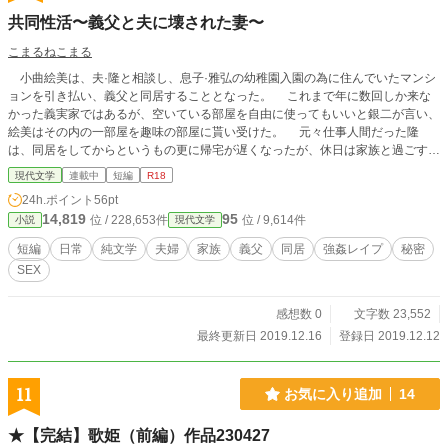
共同性活〜義父と夫に壊された妻〜
こまるねこまる
小曲絵美は、夫·隆と相談し、息子·雅弘の幼稚園入園の為に住んでいたマンシ
ョンを引き払い、義父と同居することとなった。 これまで年に数回しか来な
かった義実家ではあるが、空いている部屋を自由に使ってもいいと銀二が言い、
絵美はその内の一部屋を趣味の部屋に貰い受けた。 元々仕事人間だった隆
は、同居をしてからというもの更に帰宅が遅くなったが、休日は家族と過ごす事
が多くなった。そんなある日、隆は仕事で北海道へと出張に行った夜···。絵美
現代文学
連載中
短編
R18
は、酒に酔った銀二に襲われた。隣には、雅弘が眠っていたのに···。 ショッ
24h.ポイント
56pt
クが抜けない絵美。でも、夫には言えず悩んでいた。 「お願い···。やめて···お
14,819
95
位 / 228,653件
位 / 9,614件
小説
現代文学
義父さん···」 隆が、出張で居ない何度目かの夜、絵美は雅弘の前で···。
短編
日常
純文学
夫婦
家族
義父
同居
強姦レイプ
秘密
SEX
感想数 0
文字数 23,552
最終更新日 2019.12.16
登録日 2019.12.12
11
お気に入り追加
14
★【完結】歌姫（前編）作品230427