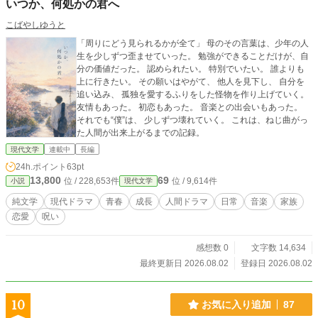
いつか、何処かの君へ
こばやしゆうと
「周りにどう見られるかが全て」 母のその言葉は、少年の人
生を少しずつ歪ませていった。 勉強ができることだけが、自
分の価値だった。 認められたい。 特別でいたい。 誰よりも
上に行きたい。 その願いはやがて、 他人を見下し、 自分を
追い込み、 孤独を愛するふりをした怪物を作り上げていく。
友情もあった。 初恋もあった。 音楽との出会いもあった。
それでも“僕”は、 少しずつ壊れていく。 これは、ねじ曲がっ
た人間が出来上がるまでの記録。
現代文学
連載中
長編
24h.ポイント
63pt
13,800
69
位 / 228,653件
位 / 9,614件
小説
現代文学
純文学
現代ドラマ
青春
成長
人間ドラマ
日常
音楽
家族
恋愛
呪い
感想数 0
文字数 14,634
最終更新日 2026.08.02
登録日 2026.08.02
10
お気に入り追加
87