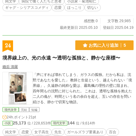
純文学
病院で働く人たちと患者
小説家・菊池昭仁
ギャグ・シリアスコメディ
恋愛
ほっこり
切ない
感想数 0
文字数 29,985
最終更新日 2025.05.10
登録日 2025.04.19
24
お気に入り追加
5
境界線上の、光の永遠 〜透明な孤独と、静かな座標〜
婚后 清羅
「声にすれば壊れてしまう、ガラスの孤独。だから私は、沈
黙であなたを愛した」 教師と生徒という、越えられない「境
界線」。久遠静の純粋な愛は、霧島楓の理性の壁に阻まれ、
四年間もの沈黙に封じられた。 これは、透明な孤独を抱えた
二人の魂が、時間という名の余白を超え、互いの存在を問い
続ける、静かで切実な物語。
現代文学
完結
短編
24h.ポイント
21pt
25,173
144
位 / 228,653件
位 / 9,614件
小説
現代文学
純文学
恋愛
女子高生
先生
ガールズラブ要素あり
百合