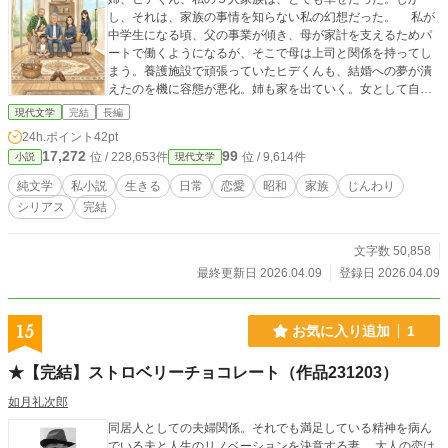
し、それは、家族の事情を知らない私の幻想だった。 私が
中学生になる頃、父の事業が傾き、母が家計を支えるためパ
ートで働くようになるが、そこで母は上司と関係を持ってし
まう。養護施設で頑張っていたヒデくんも、結婚への夢が潰
えたのを機に容態が悪化。姉も家を出ていく。女として自身
の魅力に目覚めた母は、かつて自分を苦しめた夫への復讐心
現代文学
完結
長編
から、次々と男性との関係を深めていく。私は、変わってし
24h.ポイント
42pt
まった母の姿に戸惑い、苦しみ、同性愛に走りそうになる
17,272
99
位 / 228,653件
位 / 9,614件
小説
現代文学
が、初めての恋人である美由紀の存在に救われ、段々と自身
の生き方を確立していく。 やがて時が過ぎ、家族の形も変
純文学
私小説
生きる
日常
恋愛
昭和
家族
じんわり
わっていく。老いとともに変わり果てていく両親…その後、
シリアス
完結
父が亡くなり、私と母は、関係を修復し、濃密な時間を過ご
すが、母の死も近づいていた。 「母さんは父さんを愛して
いたの？」私の問いに対する母の答えとは…
文字数 50,858
最終更新日 2026.04.09
登録日 2026.04.09
15
お気に入り追加
1
★【完結】ストロベリーチョコレート（作品231203）
如月礼次郎
同居人としての夫婦関係。それでも満足している精神を病ん
でいる夫と人生のリノベーションを決意する妻。 大人の恋は