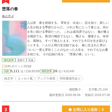
筆者自身の脳内回路のみで構築・稼働する「生身の執筆シス
テム」です。 ■ 生成AIの利用方針 生成AIは、調査・資料整
堕落の春
理・分析・校正補助のためにのみ使用しています。作品の着
想、構成、文体、表現、本文執筆などの創作は、すべて著者
春占芥〆
本人が行っています。生成AIは補助的用途に限って使用して
人は皆、春を祝福する。 芽吹き、出会い、恋を知り、新しい
おり、創作上の判断および本文執筆はすべて著者本人が行っ
人生が始まる季節だからだ。 けれど私にとって春とは、何か
ています。 ※本作はアルファポリス、TALES、カクヨムに重
を失い続ける季節だった。 これは成功譚ではない。 傷が癒え
複掲載しております。 著作権はすべて著者に帰属します。 内
る物語でも、救済の物語でもない。 醜さも、傲慢さも、依存
容の無断転載、複製、および生成AIへの学習利用を固く禁じ
も、孤独も、すべて抱えたまま、それでも今日を生き延びよ
ます。 ©2026 Shinsuke Mizui All rights reserved.
うとする、一人の人間の生活録である。 春に生まれた男が、
ついに一度も芽吹くことのなかった人生を、それでもなお書
き続ける。 その記録の名を、『堕落の春』という。
現代文学
連載中
長編
24h.ポイント
263pt
5,111
26
位 / 228,653件
位 / 9,614件
小説
現代文学
純文学
エッセイ風
アングラ表現
同性愛描写あり
感想数 0
文字数 25,104
最終更新日 2026.08.06
登録日 2026.07.06
3
お気に入り追加
0