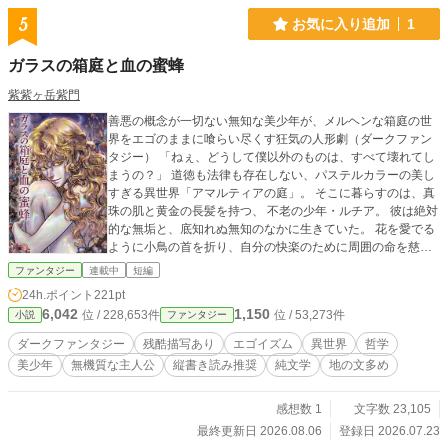
5
お気に入り追加
1
ガラスの箱庭と血の蜜蜂
紫紫ヶ岳紫門
善悪の概念が一切ない無知な美少年が、メルヘンな箱庭の世
界をエゴのままに喰らい尽くす狂気の人形劇（ダークファン
タジー） 「ねぇ、どうして僕以外のものは、すべて壊れてし
まうの？」 道徳も法律も存在しない、パステルカラーの美し
すぎる異世界「アマルティアの庭」。 そこに暮らすのは、真
珠の肌と黄金の長髪を持つ、 不老の少年・ルチア。 彼は絶対
的な無垢と、底知れぬ無知のなかに生きていた。 花を愛でる
ように小鳥の首を折り、自分の快楽のために周囲の命を慈し
み、そして容赦なく踏みにじる。 彼にとって世界は、自分ひ
ファンタジー
連載中
短編
とりのために用意された「使い捨てのおもちゃ箱」にすぎな
24h.ポイント
221pt
い。 しかし、彼の前に「自分を傷つける異形の獣」が現れた
6,042
1,150
位 / 228,653件
位 / 53,273件
小説
ファンタジー
ときから、物語の歯車は狂い始める。 傷つけられることへの
激昂、そしてすべてを自分の内部にねじ伏せようとする、究
ダークファンタジー
残酷描写あり
エゴイズム
異世界
哲学
極の自己中心性（エゴイズム）。 法も倫理もブレーキもない
美少年
無機質な主人公
縦書き読み推奨
純文学
地の文多め
世界で、すべての命を喰らい尽くし、美しき廃墟の王となっ
た少年がたどり着くのは、救いのない「完全なる孤独の王
座」だった――。 8月6日に完結します。
感想数 1
文字数 23,105
最終更新日 2026.08.06
登録日 2026.07.23