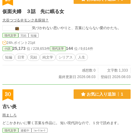
仮面夫婦 ３話 先に眠る女
大谷つづる＠モンク名探偵？
気づかれない思いやりと、言葉にならない愛のかたち。
現代文学
完結
短編
24h.ポイント
21pt
25,173
144
位 / 228,653件
位 / 9,614件
小説
現代文学
短編
日常
完結
純文学
シリアス
人生
感想数 0
文字数 1,333
最終更新日 2026.08.03
登録日 2026.08.03
30
お気に入り追加
1
古い炎
雨ましろ
どこかきれいに響く言葉を作品に。 短い現代詩なので、１分で読めます。
現代文学
連載中
ｼｮｰﾄｼｮｰﾄ