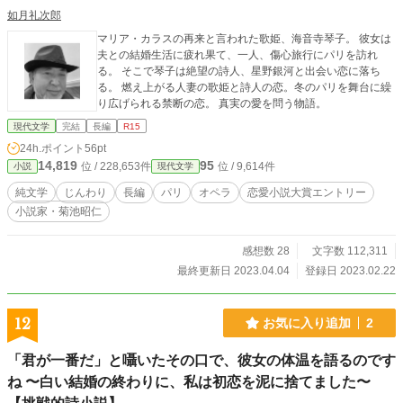
如月礼次郎
マリア・カラスの再来と言われた歌姫、海音寺琴子。 彼女は
夫との結婚生活に疲れ果て、一人、傷心旅行にパリを訪れ
る。 そこで琴子は絶望の詩人、星野銀河と出会い恋に落ち
る。 燃え上がる人妻の歌姫と詩人の恋。冬のパリを舞台に繰
り広げられる禁断の恋。 真実の愛を問う物語。
現代文学
完結
長編
R15
24h.ポイント
56pt
14,819
95
位 / 228,653件
位 / 9,614件
小説
現代文学
純文学
じんわり
長編
パリ
オペラ
恋愛小説大賞エントリー
小説家・菊池昭仁
感想数 28
文字数 112,311
最終更新日 2023.04.04
登録日 2023.02.22
12
お気に入り追加
2
「君が一番だ」と囁いたその口で、彼女の体温を語るのです
ね 〜白い結婚の終わりに、私は初恋を泥に捨てました〜