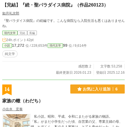
した五感描写で描き出します。
【完結】『続・聖パラダイス病院』（作品260123）
如月礼次郎
『聖パラダイス病院』の続編です。こんな病院なら入院生活も悪くはありません
ね。
現代文学
完結
長編
24h.ポイント
42pt
17,272
99
位 / 228,653件
位 / 9,614件
小説
現代文学
純文学
感想数 2
文字数 53,258
最終更新日 2026.01.23
登録日 2025.12.16
14
お気に入り追加
6
家族の轍（わだち）
小出水 宏泰
私小説。昭和、平成、令和にまたがる家族の物語。
「私」がまだ小学生だった頃、自営業の父、専業主婦の母、
姉、ヒデくん、私の５人家族は、とても幸せだった。しか