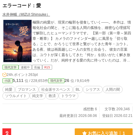
エラーコード：愛
水井伸輔（MIZUI Shinsuke）
極限の純愛が、現実の輪郭を侵食していく――。 本作は、情
報化社会の闇と、そこに陥る人間の孤独を、緻密な心理描写
で解剖したヒューマンドラマです。 【第一部（第一章～第四
章・断章）】 カメラのファインダー越しに風景を「切り取
る」ことで、かろうじて世界と繋がってきた青年・ユウト。
ある夜、彼は画面越しに一人の女性と出会う。 彼女の言葉
は、ユウトが深く蓋をしてきた「何か」を抗いがたく解き放
っていく。だが、純粋すぎる愛の先に待っていたのは、冷酷
な断崖だった――。 （※舞台となる東京の谷中、日暮里、谷
現代文学
連載中
長編
R15
根千の情景も、独自の文体と併せてお楽しみください） 【第
24h.ポイント
263pt
二部（第5章～）】 視点は突然、「もう一人の人物」へと移
5,111
26
位 / 228,653件
位 / 9,614件
小説
現代文学
行する。 ユウトとは別の場所で、別の孤独を抱えながら生き
てきた者。交わるはずのなかった二つの魂が、運命に引き寄
純愛
ブロマンス
社会派サスペンス
BL
シリアス
人間の闇
せられるように接近していく。 愛の「美しさ」だけでなく、
ソウルメイト
純文学
救済
トラウマ
そこに潜む生々しい「汚泥」と、それでも人を愛し続ける意
味を根源から問う物語です。 ■ 独自執筆メソッド【C.C.W.】
の実証作 本作は、著者が構築した独自の物語記述メソッド
感想数 6
文字数 209,346
「C.C.W.」を用いて執筆されています。文章の構造や視点移
最終更新日 2026.08.06
登録日 2026.02.21
動を緻密に設計し、読者の認知と深層心理へ直接的に訴えか
ける、全く新しい読書体験を提供します。※本メソッドは、A
I生成や外部プログラミング等の演算ツールを一切使用せず、
2
お気に入り追加
1