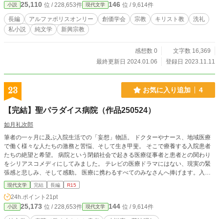
25,110
146
位 / 228,653件
位 / 9,614件
小説
現代文学
長編
アルファポリスオンリー
創価学会
宗教
キリスト教
洗礼
私小説
純文学
新興宗教
感想数 0
文字数 16,369
最終更新日 2024.01.06
登録日 2023.11.11
23
お気に入り追加
4
【完結】聖パラダイス病院（作品250524）
如月礼次郎
筆者の一ヶ月に及ぶ入院生活での「妄想」物語。 ドクターやナース、地域医療
で働く様々な人たちの激務と苦悩、そして生き甲斐。 そこで療養する入院患者
たちの絶望と希望。 病院という閉鎖社会で起きる医療従事者と患者との関わり
をシリアスコメディにしてみました。 テレビの医療ドラマにはない、現実の緊
張感と悲しみ、そして感動。 医療に携わるすべてのみなさんへ捧げます。入院
中は大変お世話になりました。
現代文学
完結
長編
R15
24h.ポイント
21pt
25,173
144
位 / 228,653件
位 / 9,614件
小説
現代文学