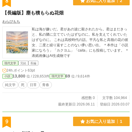
8
お気に入り追加
2
【長編版】塵も積もらぬ花畑
わらびもち
私は海が嫌いだ。君があの波に殺されたから。君はまだきっ
と、私の隣に立てていたはずなのに。私を支えてくれていた
はずなのに。 これは高校時代の話。平凡な私と高嶺の花の彼
女、二度と繰り返すことのない儚い思い出。 ＊本作は「小説
家になろう」「カクヨム」「caita」にも投稿しています。 ＊
表紙画像はAI生成物です
現代文学
完結
長編
24h.ポイント
63pt
13,800
69
位 / 228,653件
位 / 9,614件
小説
現代文学
純文学
死
日常
青春
感想数 0
文字数 104,964
最終更新日 2026.06.11
登録日 2026.03.07
9
お気に入り追加
1