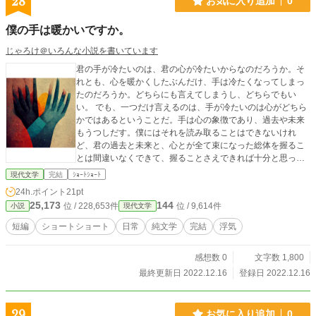
28
お気に入り追加
0
僕の手は暖かいですか。
じゃろけ＠いろんな小説を書いています
君の手が冷たいのは、君の心が冷たいからなのだろうか。そ
れとも、心を暖かくしたぶんだけ、手は冷たくなってしまっ
たのだろうか。どちらにも言えてしまうし、どちらでもい
い。 でも、一つだけ言えるのは、手が冷たいのは心がどちら
かではあるということだ。手は心の象徴であり、過去や未来
もうつしだす。僕にはそれを読み取ることはできないけれ
ど、君の過去と未来と、心とが全て束になった総体を握るこ
とは間違いなくできて、握ることさえできれば十分と思って
いた。
現代文学
完結
ｼｮｰﾄｼｮｰﾄ
24h.ポイント
21pt
25,173
144
位 / 228,653件
位 / 9,614件
小説
現代文学
短編
ショートショート
日常
純文学
完結
浮気
感想数 0
文字数 1,800
最終更新日 2022.12.16
登録日 2022.12.16
29
お気に入り追加
0