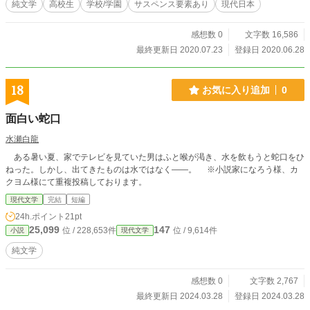
純文学
高校生
学校/学園
サスペンス要素あり
現代日本
感想数 0
文字数 16,586
最終更新日 2020.07.23
登録日 2020.06.28
18
お気に入り追加
0
面白い蛇口
水瀬白龍
ある暑い夏、家でテレビを見ていた男はふと喉が渇き、水を飲もうと蛇口をひ
ねった。しかし、出てきたものは水ではなく――。 ※小説家になろう様、カ
クヨム様にて重複投稿しております。
現代文学
完結
短編
24h.ポイント
21pt
25,099
147
位 / 228,653件
位 / 9,614件
小説
現代文学
純文学
感想数 0
文字数 2,767
最終更新日 2024.03.28
登録日 2024.03.28