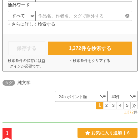
除外ワード
+ さらに詳しく検索する
保存する
1,372
件を検索する
検索条件の保存には
ロ
× 検索条件をクリアする
グイン
が必要です。
純文学
タグ
1
2
3
4
5
1,372
件
1
お気に入り追加
6