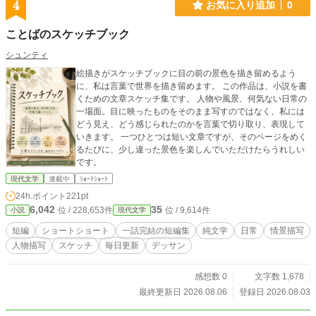
4
お気に入り追加
0
ことばのスケッチブック
シュンティ
絵描きがスケッチブックに目の前の景色を描き留めるよう
に、私は言葉で世界を描き留めます。 この作品は、小説を書
くための文章スケッチ集です。 人物や風景、何気ない日常の
一場面。目に映ったものをそのまま写すのではなく、私には
どう見え、どう感じられたのかを言葉で切り取り、表現して
いきます。 一つひとつは短い文章ですが、そのページをめく
るたびに、少し違った景色を楽しんでいただけたらうれしい
です。
現代文学
連載中
ｼｮｰﾄｼｮｰﾄ
24h.ポイント
221pt
6,042
35
位 / 228,653件
位 / 9,614件
小説
現代文学
短編
ショートショート
一話完結の短編集
純文学
日常
情景描写
人物描写
スケッチ
毎日更新
デッサン
感想数 0
文字数 1,678
最終更新日 2026.08.06
登録日 2026.08.03