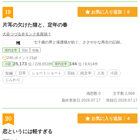
19
お気に入り追加
0
片耳の欠けた猫と、定年の春
大谷つづる＠モンク名探偵？
七十歳の男と保護猫が紡ぐ、ささやかな再生の記録。
現代文学
完結
短編
24h.ポイント
21pt
25,173
144
位 / 228,653件
位 / 9,614件
小説
現代文学
短編
日常
ショートショート
完結
純文学
人生
小説
じんわり
感想数 0
文字数 2,068
最終更新日 2026.07.17
登録日 2026.07.17
20
お気に入り追加
4
恋というには軽すぎる