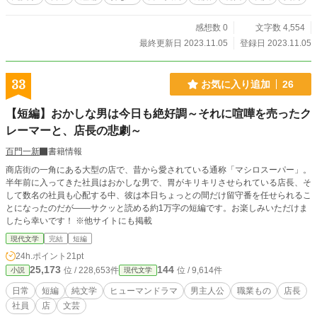
感想数 0
文字数 4,554
最終更新日 2023.11.05
登録日 2023.11.05
33
お気に入り追加
26
【短編】おかしな男は今日も絶好調～それに喧嘩を売ったク
レーマーと、店長の悲劇～
百門一新
書籍情報
商店街の一角にある大型の店で、昔から愛されている通称「マシロスーパー」。
半年前に入ってきた社員はおかしな男で、胃がキリキリさせられている店長、そ
して数名の社員も心配する中、彼は本日ちょっとの間だけ留守番を任せられるこ
とになったのだが――サクッと読める約1万字の短編です。お楽しみいただけま
したら幸いです！ ※他サイトにも掲載
現代文学
完結
短編
24h.ポイント
21pt
25,173
144
位 / 228,653件
位 / 9,614件
小説
現代文学
日常
短編
純文学
ヒューマンドラマ
男主人公
職業もの
店長
社員
店
文芸