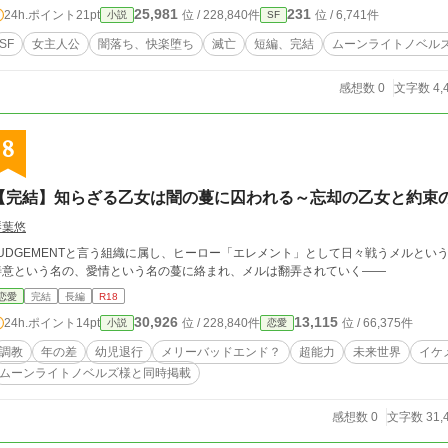
25,981
231
24h.ポイント
21pt
位 / 228,840件
位 / 6,741件
小説
SF
SF
女主人公
闇落ち、快楽堕ち
滅亡
短編、完結
ムーンライトノベル
感想数 0
文字数 4,
8
【完結】知らざる乙女は闇の蔓に囚われる～忘却の乙女と約束
琴葉悠
JUDGEMENTと言う組織に属し、ヒーロー「エレメント」として日々戦うメルとい
善意という名の、愛情という名の蔓に絡まれ、メルは翻弄されていく――
恋愛
完結
長編
R18
30,926
13,115
24h.ポイント
14pt
位 / 228,840件
位 / 66,375件
小説
恋愛
調教
年の差
幼児退行
メリーバッドエンド？
超能力
未来世界
イケ
ムーンライトノベルズ様と同時掲載
感想数 0
文字数 31,