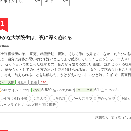
1
静かな大学院生は、夜に深く崩れる
eihaa
博士課程最後の年。 研究、就職活動、音楽、そして誰にも見せてこなかった自分の欲
で、自分の身体が思いがけず深いところまで反応してしまうことを知る。 一人きりの夜に、自分を甘やかすようにほどいていく時
間。 セッションで出会った後輩との、音楽から始まる危うい距離。 泣きじゃくる後
夜。 妹から女としての生き方の違いを突き付けられる日。 女として求められること
、与え、与えられることを理解した、かけがえのない甘いひと時。 知的で生真面目な女性が、羞恥と理性を抱えたまま、少しずつ
「自分がどう欲しているのか」を知っていく。 女性同士の親密さと、自分自身を受
ライト文芸
連載中
長編
R18
5,520
61
24h.ポイント
256pt
位 / 228,840件
位 / 9,588件
小説
ライト文芸
女性向けR18小説
女主人公
大学院生
ガールズラブ
静かな官能
後輩女
ムーンライトノベルズ様と同時掲載
感想数 0
文字数 345,