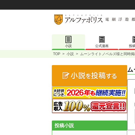
小説
公式漫画
投
TOP
>
小説
>
ムーンライトノベルズ様と同時掲
ム
投稿小説