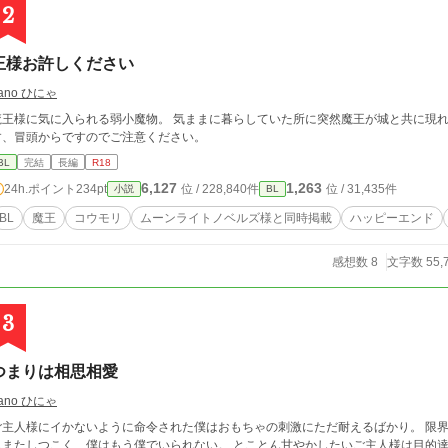
2
王様お許しください
ano ひにゃ
王様に気に入られる弱小魔物。 気ままに暮らしていた所に突然魔王が城と共に現れ抱かれるようになる
す、冒頭からですのでご注意ください。
BL
完結
長編
R18
6,127
1,263
24h.ポイント
234pt
位 / 228,840件
位 / 31,435件
小説
BL
BL
魔王
コウモリ
ムーンライトノベルズ様と同時掲載
ハッピーエンド
感想数 8
文字数 55,
3
つまりは相思相愛
ano ひにゃ
ご主人様にイかないように命令された僕はおもちゃの刺激にただ耐えるばかり。 限
たしつこく、僕はもう僕でいられない。 とことん甘やかしたいご主人様は目的達成のために僕を追い詰めるだけの短い話です。