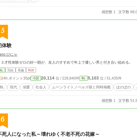
感想数 1
文字数 88,
5
初体験
ano ひにゃ
２３才性体験ゼロの好一朗が、友人のすすめで年上で優しい男と付き合い始める。
BL
完結
長編
R18
20,114
5,103
24h.ポイント
35pt
位 / 228,840件
位 / 31,435件
小説
BL
BL
現代
溺愛
社会人
ムーンライトノベルズ様と同時掲載
ほのぼの
感想数 1
文字数 51,
6
不死人になった私～壊れゆく不老不死の花嫁～