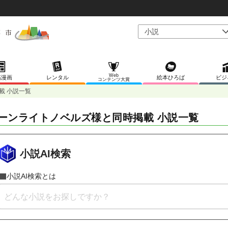
Web
稿漫画
レンタル
絵本ひろば
ビジ
コンテンツ大賞
載 小説一覧
ーンライトノベルズ様と同時掲載 小説一覧
小説AI検索
小説AI検索とは