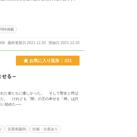
同時掲載
008
最終更新日 2021.12.20
登録日 2021.12.20
お気に入り追加
221
ませる～
れた者たちに優しかった。 そして聖女と呼ば
神」は許
い始めた──
り
近親相姦BL
妊娠・出産あり