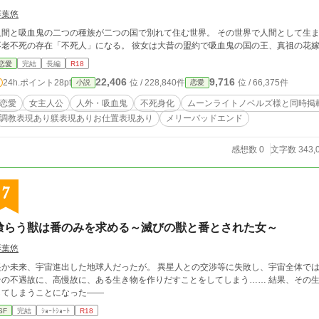
琴葉悠
人間と吸血鬼の二つの種族が二つの国で別れて住む世界。 その世界で人間として生
不老不死の存在「不死人」になる。 彼女は大昔の盟約で吸血鬼の国の王、真祖の花嫁
恋愛
完結
長編
R18
22,406
9,716
24h.ポイント
28pt
位 / 228,840件
位 / 66,375件
小説
恋愛
恋愛
女主人公
人外・吸血鬼
不死身化
ムーンライトノベルズ様と同時掲
調教表現あり躾表現ありお仕置表現あり
メリーバッドエンド
感想数 0
文字数 343,
7
喰らう獣は番のみを求める～滅びの獣と番とされた女～
琴葉悠
遥か未来、宇宙進出した地球人だったが。 異星人との交渉等に失敗し、宇宙全体では
の不遇故に、高慢故に、ある生き物を作りだすことをしてしまう…… 結果、その生き物は番と認定した女以外の知的生命体を滅ぼ
してしまうことになった――
SF
完結
ｼｮｰﾄｼｮｰﾄ
R18