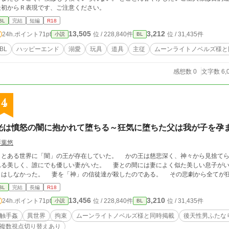
最初からＲ表現です、ご注意ください。
BL
完結
短編
R18
13,505
3,212
24h.ポイント
71pt
位 / 228,840件
位 / 31,435件
小説
BL
BL
ハッピーエンド
溺愛
玩具
道具
主従
ムーンライトノベルズ様と
感想数 0
文字数 6,
4
光は憤怒の闇に抱かれて堕ちる～狂気に堕ちた父は我が子を孕
琴葉悠
とある世界に「闇」の王が存在していた。 かの王は慈悲深く、神々から見捨てら
る美しく、誰にでも優しい妻がいた。 妻との間には妻によく似た美しい息子がいた。 けれども「闇」の王の幸せを「
しはしなかった。 妻を「神」の信徒達が殺したのである。 その悲劇から全てが狂
BL
完結
長編
R18
13,456
3,210
24h.ポイント
71pt
位 / 228,840件
位 / 31,435件
小説
BL
触手姦
異世界
拘束
ムーンライトノベルズ様と同時掲載
後天性男ふたな
複数視点切り替えあり