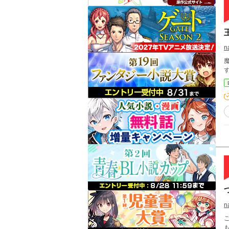
n
魔
n
もま