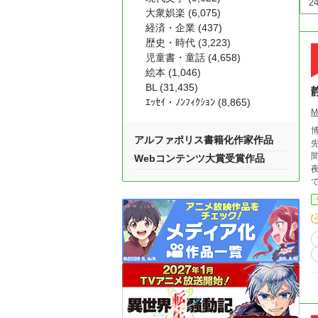
大衆娯楽 (6,075)
経済・企業 (437)
歴史・時代 (3,223)
児童書・童話 (4,658)
絵本 (1,046)
BL (31,435)
ｴｯｾｲ・ﾉﾝﾌｨｸｼｮﾝ (8,865)
M
アルファポリス書籍化作家作品
先
Webコンテンツ大賞受賞作品
て