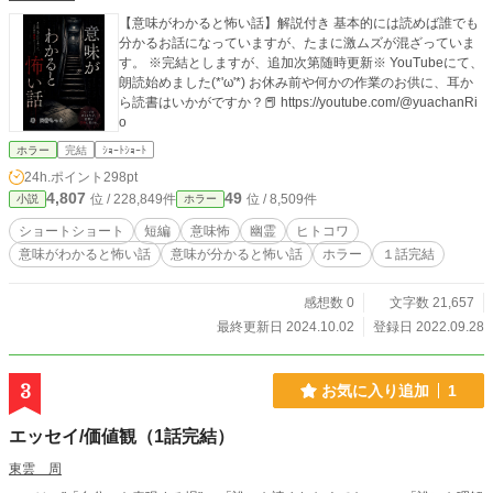
【意味がわかると怖い話】解説付き 基本的には読めば誰でも
分かるお話になっていますが、たまに激ムズが混ざっていま
す。 ※完結としますが、追加次第随時更新※ YouTubeにて、
朗読始めました(*'ω'*) お休み前や何かの作業のお供に、耳か
ら読書はいかがですか？📕 https://youtube.com/@yuachanRi
o
ホラー
完結
ｼｮｰﾄｼｮｰﾄ
24h.ポイント
298pt
4,807
49
位 / 228,849件
位 / 8,509件
小説
ホラー
ショートショート
短編
意味怖
幽霊
ヒトコワ
意味がわかると怖い話
意味が分かると怖い話
ホラー
１話完結
感想数 0
文字数 21,657
最終更新日 2024.10.02
登録日 2022.09.28
3
お気に入り追加
1
エッセイ/価値観（1話完結）
東雲 周