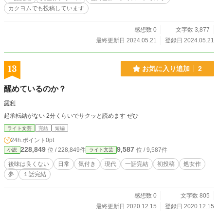
カクヨムでも投稿しています
感想数 0
文字数 3,877
最終更新日 2024.05.21
登録日 2024.05.21
13
お気に入り追加
2
醒めているのか？
露利
起承転結がない 2分くらいでサクッと読めます ぜひ
ライト文芸
完結
短編
24h.ポイント
0pt
228,849
9,587
位 / 228,849件
位 / 9,587件
小説
ライト文芸
後味は良くない
日常
気付き
現代
一話完結
初投稿
処女作
夢
１話完結
感想数 0
文字数 805
最終更新日 2020.12.15
登録日 2020.12.15