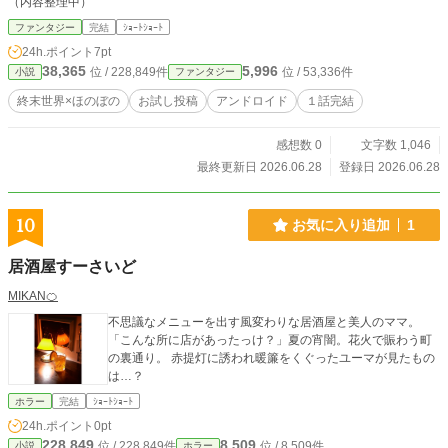
（内容整理中）
ファンタジー
完結
ｼｮｰﾄｼｮｰﾄ
24h.ポイント
7pt
38,365
5,996
位 / 228,849件
位 / 53,336件
小説
ファンタジー
終末世界×ほのぼの
お試し投稿
アンドロイド
１話完結
感想数 0
文字数 1,046
最終更新日 2026.06.28
登録日 2026.06.28
10
お気に入り追加
1
居酒屋すーさいど
MIKAN🍊
不思議なメニューを出す風変わりな居酒屋と美人のママ。
「こんな所に店があったっけ？」夏の宵闇。花火で賑わう町
の裏通り。 赤提灯に誘われ暖簾をくぐったユーマが見たもの
は…？
ホラー
完結
ｼｮｰﾄｼｮｰﾄ
24h.ポイント
0pt
228,849
8,509
位 / 228,849件
位 / 8,509件
小説
ホラー