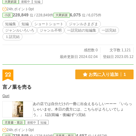
大衆娯楽
連載中
短編
24h.ポイント
0pt
228,849
6,075
位 / 228,849件
位 / 6,075件
小説
大衆娯楽
短編集
短編
ショートショート
ジャンルさまざま
ジャンルいろいろ
ジャンル不明
一話完結の短編集
一話完結
１話完結
感想数 0
文字数 1,121
最終更新日 2024.02.04
登録日 2023.05.12
22
お気に入り追加
1
言ノ葉を売る
Guri
あの店では自分だけの一冊に出会えるらしいーーー 「いらっ
しゃいませ。本日の貴方には、こちらがよろしいでしょ
う。」 1話(前編・後編)ずつ完結
児童書・童話
連載中
短編
24h.ポイント
0pt
228,849
4,657
小説
児童書・童話