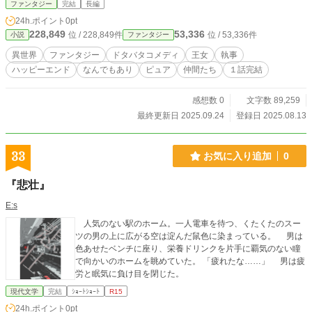
そしてクセの強すぎる仲間たち。 笑ってドキドキして、最後
ファンタジー
完結
長編
はちょっぴりほっこり―― はちゃめちゃだけどピュアな異世
24h.ポイント
0pt
界コメディ、開幕です！
228,849
53,336
位 / 228,849件
位 / 53,336件
小説
ファンタジー
異世界
ファンタジー
ドタバタコメディ
王女
執事
ハッピーエンド
なんでもあり
ピュア
仲間たち
１話完結
感想数 0
文字数 89,259
最終更新日 2025.09.24
登録日 2025.08.13
33
お気に入り追加
0
『悲壮』
E:s
人気のない駅のホーム。一人電車を待つ、くたくたのスー
ツの男の上に広がる空は淀んだ鼠色に染まっている。 男は
色あせたベンチに座り、栄養ドリンクを片手に覇気のない瞳
で向かいのホームを眺めていた。 「疲れたな……」 男は疲
労と眠気に負け目を閉じた。
現代文学
完結
ｼｮｰﾄｼｮｰﾄ
R15
24h.ポイント
0pt