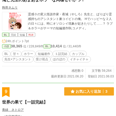
狗嵜ネムリ
霊感０の変人怪談作家・夜城（やしろ）先生と、ばりばり霊
感持ちのアシスタント兼コイビトの俺。 Hでハッピーな２人
の日々には、時にオソロシイ現象が起きたりして……？ ラブ
＆ホラーがテーマの短編連作BLコメディ。
BL
完結
短編
R18
24h.ポイント
7pt
38,365
10,414
位 / 228,849件
位 / 31,440件
小説
BL
BL
甘々
ホラー
短編連作
１話完結
カップル
先生×アシスタント
受け視点
ほのぼの
イチャイチャ
感想数 0
文字数 59,264
最終更新日 2021.06.20
登録日 2021.06.03
9
お気に入り追加
3
世界の果て【一話完結】
青緑 ネトロア