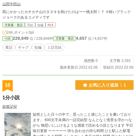
山田中田山
罠にかかったカチカチ山のタヌキを助けたのはーー桃太郎！？ ※軽いブラック
ジョークのあるコメディです
児童書・童話
完結
短編
R15
24h.ポイント
0pt
228,849
4,657
位 / 228,849件
位 / 4,657件
小説
児童書・童話
童話
ギャグ
短編
１話完結
感想数 0
文字数 3,391
最終更新日 2022.02.06
登録日 2022.02.06
16
お気に入り追加
1
1分小説
妖狐🦊🐯
徒然とした日々の中で、思ったこと感じたことを書いており
ます。 600文字未満の一話完結型 なんとなく情景を浮かべな
がら 物思いにふけるような感覚で読める小説となります 平日
毎日更新 ーーーーー 待ち合わせの待ち時間 ひと駅ふた駅電