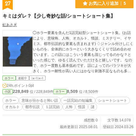
27
お気に入り追加
5
キミはダレ？【少し奇妙な話/ショートショート集】
虹あさぎ
◯ホラー要素を含んだ1話完結型ショートショート集。(お話
により、意味怖、人怖、オカルト、怪談、ミステリー、イヤ
ミス、都市伝説的な要素も含まれます) ♢ジャンル分けしにく
いものを、全体的にホラーという大きなくくりで詰め合わせ
ています。この話にはこういう要素も混じってるのかな？と
いった感じで、ゆるく読んでいただけると嬉しいです。 なの
で、ホラー度数も基本低めです。話によってのバラツキが大
きく、ホラー耐性が高い人にはかなり刺激不足なものも多い
と思います。 ※1話のみ、他の動画サイトで出していたもの
ホラー
連載中
ｼｮｰﾄｼｮｰﾄ
に加筆修正したものになります。 ※表紙にはAI画像を加工し
24h.ポイント
0pt
たものを使っております。 ※基本的に1話完結型ですが、ベ
228,849
8,509
位 / 228,849件
位 / 8,509件
小説
ホラー
ースが繋がっていたり、関連するものは同タイトルに2、3と
つけております。
ホラー
意味が分かると怖い話
一話完結の短編集
ショートショート
オカルト
都市伝説
１話完結
人怖
怪談
謎
感想数 0
文字数 14,078
最終更新日 2025.08.01
登録日 2024.03.26