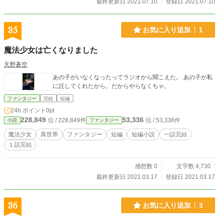
最終更新日 2021.07.10
登録日 2021.07.10
35
お気に入り追加
1
魔法少女は亡くなりました
天野蒼空
あの子がいなくなったってラジオから聞こえた。 あの子が私
に託してくれたから。だからやらなくちゃ。
ファンタジー
完結
短編
24h.ポイント
0pt
228,849
53,336
位 / 228,849件
位 / 53,336件
小説
ファンタジー
魔法少女
異世界
ファンタジー
短編
短編小説
一話完結
１話完結
感想数 0
文字数 4,730
最終更新日 2021.03.17
登録日 2021.03.17
36
お気に入り追加
3