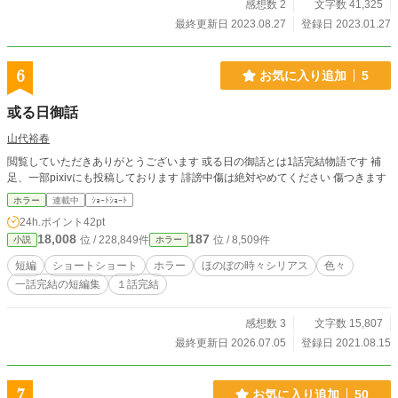
感想数 2
文字数 41,325
最終更新日 2023.08.27
登録日 2023.01.27
6
お気に入り追加
5
或る日御話
山代裕春
閲覧していただきありがとうございます 或る日の御話とは1話完結物語です 補
足、一部pixivにも投稿しております 誹謗中傷は絶対やめてください 傷つきます
ホラー
連載中
ｼｮｰﾄｼｮｰﾄ
24h.ポイント
42pt
18,008
187
位 / 228,849件
位 / 8,509件
小説
ホラー
短編
ショートショート
ホラー
ほのぼの時々シリアス
色々
一話完結の短編集
１話完結
感想数 3
文字数 15,807
最終更新日 2026.07.05
登録日 2021.08.15
7
お気に入り追加
50