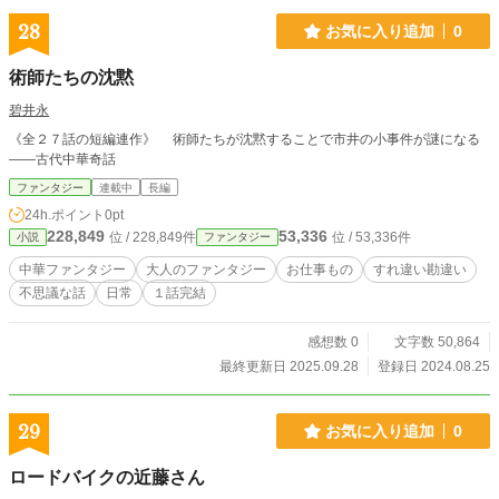
28
お気に入り追加
0
術師たちの沈黙
碧井永
《全２７話の短編連作》 術師たちが沈黙することで市井の小事件が謎になる
――古代中華奇話
ファンタジー
連載中
長編
24h.ポイント
0pt
228,849
53,336
位 / 228,849件
位 / 53,336件
小説
ファンタジー
中華ファンタジー
大人のファンタジー
お仕事もの
すれ違い勘違い
不思議な話
日常
１話完結
感想数 0
文字数 50,864
最終更新日 2025.09.28
登録日 2024.08.25
29
お気に入り追加
0
ロードバイクの近藤さん