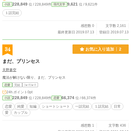
228,849
9,621
位 / 228,849件
位 / 9,621件
小説
現代文学
１話完結
感想数 0
文字数 2,161
最終更新日 2019.07.13
登録日 2019.07.13
34
お気に入り追加
2
まだ、プリンセス
天野蒼空
魔法が解けない限り、まだ、プリンセス
恋愛
完結
ｼｮｰﾄｼｮｰﾄ
24h.ポイント
0pt
228,849
66,374
位 / 228,849件
位 / 66,374件
小説
恋愛
恋愛
純愛
短編
ショートショート
一話完結
１話完結
日常
愛
カップル
感想数 1
文字数 436