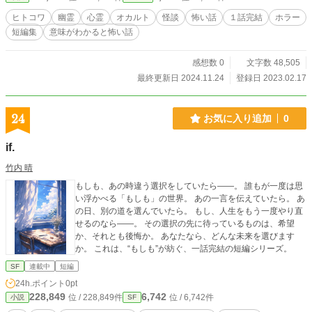
ヒトコワ
幽霊
心霊
オカルト
怪談
怖い話
１話完結
ホラー
短編集
意味がわかると怖い話
感想数 0
文字数 48,505
最終更新日 2024.11.24
登録日 2023.02.17
24
お気に入り追加
0
if.
竹内 晴
もしも、あの時違う選択をしていたら——。 誰もが一度は思
い浮かべる「もしも」の世界。 あの一言を伝えていたら。 あ
の日、別の道を選んでいたら。 もし、人生をもう一度やり直
せるのなら――。 その選択の先に待っているものは、希望
か、それとも後悔か。 あなたなら、どんな未来を選びます
か。 これは、“もしも”が紡ぐ、一話完結の短編シリーズ。
SF
連載中
短編
24h.ポイント
0pt
228,849
6,742
位 / 228,849件
位 / 6,742件
小説
SF