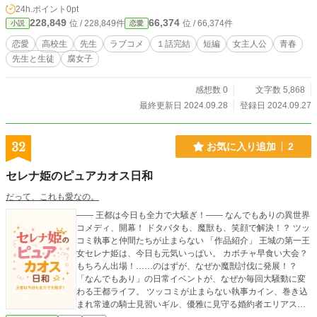
24h.ポイント
0pt
228,849
66,374
位 / 228,849件
位 / 66,374件
小説
恋愛
恋愛
高校生
先生
ラブコメ
１話完結
短編
女主人公
青春
先生と生徒
腐女子
感想数 0
文字数 5,868
最終更新日 2024.09.28
登録日 2024.09.27
32
お気に入り追加
2
セレナ姫のピュアカオス日和
だって、これも愛なの。
―― 王都は今日も全力で大騒ぎ！―― なんでもありの異世界
コメディ、開幕！ ドタバタも、魔獣も、笑顔で解決！？ ツッ
コミ執事と仲間たちが止まらない 「作品紹介」 王城の第一王
女セレナ姫は、今日も元気いっぱい。 カボチャ早食い大会？
もちろん出場！……のはずが、なぜか魔獣討伐に発展！？
「なんでもあり」の日常イベントが、なぜか毎回大騒動に変
わる王都ライフ。 ツッコミが止まらない執事カイン、巻き込
まれ常連の騎士見習いギル、優雅に見守る婚約者エリアス、