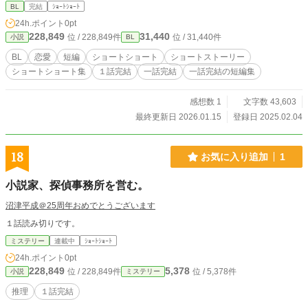
BL
完結
ｼｮｰﾄｼｮｰﾄ
24h.ポイント
0pt
228,849
31,440
位 / 228,849件
位 / 31,440件
小説
BL
BL
恋愛
短編
ショートショート
ショートストーリー
ショートショート集
１話完結
一話完結
一話完結の短編集
感想数 1
文字数 43,603
最終更新日 2026.01.15
登録日 2025.02.04
18
お気に入り追加
1
小説家、探偵事務所を営む。
沼津平成＠25周年おめでとうございます
１話読み切りです。
ミステリー
連載中
ｼｮｰﾄｼｮｰﾄ
24h.ポイント
0pt
228,849
5,378
位 / 228,849件
位 / 5,378件
小説
ミステリー
推理
１話完結