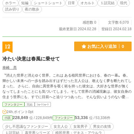
ホラー
短編
ショートショート
日常
オカルト
１話完結
現代
読み切り
夜の散歩
感想数 0
文字数 6,070
最終更新日 2024.02.28
登録日 2024.02.18
12
お気に入り追加
0
冷たい決意は春風に乗せて
幸崎 亮
〝消えた世界と消えゆく世界。これは ある植民世界における、春の一幕〟 春。
輝かしい未来への一歩を踏み出すはずだった主人公は、敢えなく夢を断たれてし
まった。 さらに、自由に異世界を覗く術を持った彼女は、大好きな世界が無く
なってしまったことにも気づいてしまう。そして世界の消滅現象は、彼女自身の
住まう世界にも、すでに目前へと迫りつつあった。 そんな抗いようのない憂鬱
とした気分を振り払うため、彼女は気乗りしないまま、友人との外出へ出かける
ファンタジー
完結
ｼｮｰﾄｼｮｰﾄ
ことにしたのだが……。
24h.ポイント
0pt
228,849
53,336
位 / 228,849件
位 / 53,336件
小説
ファンタジー
少し不思議なファンタジー
女主人公
女装男子
男女の友情
１話完結
真世界シリーズ
植民世界：デキス・アウルラ