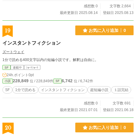
感想数 0
文字数 2,664
最終更新日 2025.08.14
登録日 2025.08.13
19
お気に入り追加
0
インスタントフィクション
ズートウェイ
1分で読める400文字以内の短編小説です。解釈は自由に。
SF
連載中
ｼｮｰﾄｼｮｰﾄ
24h.ポイント
0pt
228,849
6,742
位 / 228,849件
位 / 6,742件
小説
SF
SF
1分で読める
インスタントフィクション
超短編小説
１話完結
感想数 0
文字数 691
最終更新日 2021.07.01
登録日 2021.06.18
20
お気に入り追加
0