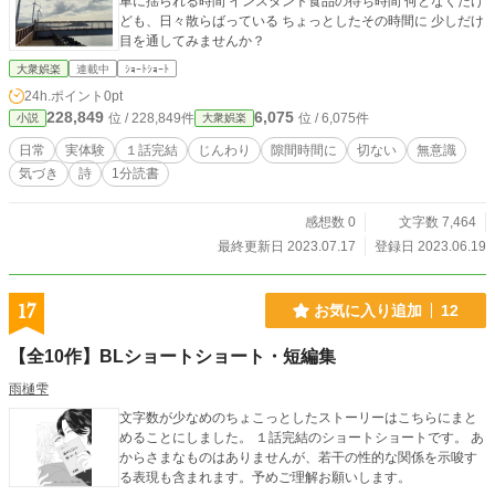
車に揺られる時間 インスタント食品の待ち時間 何となくだけ
ども、日々散らばっている ちょっとしたその時間に 少しだけ
目を通してみませんか？
大衆娯楽
連載中
ｼｮｰﾄｼｮｰﾄ
24h.ポイント
0pt
228,849
6,075
位 / 228,849件
位 / 6,075件
小説
大衆娯楽
日常
実体験
１話完結
じんわり
隙間時間に
切ない
無意識
気づき
詩
1分読書
感想数 0
文字数 7,464
最終更新日 2023.07.17
登録日 2023.06.19
17
お気に入り追加
12
【全10作】BLショートショート・短編集
雨樋雫
文字数が少なめのちょこっとしたストーリーはこちらにまと
めることにしました。 １話完結のショートショートです。 あ
からさまなものはありませんが、若干の性的な関係を示唆す
る表現も含まれます。予めご理解お願いします。