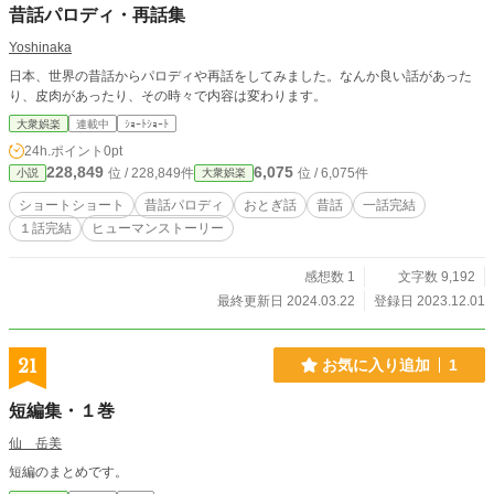
昔話パロディ・再話集
Yoshinaka
日本、世界の昔話からパロディや再話をしてみました。なんか良い話があった
り、皮肉があったり、その時々で内容は変わります。
大衆娯楽
連載中
ｼｮｰﾄｼｮｰﾄ
24h.ポイント
0pt
228,849
6,075
位 / 228,849件
位 / 6,075件
小説
大衆娯楽
ショートショート
昔話パロディ
おとぎ話
昔話
一話完結
１話完結
ヒューマンストーリー
感想数 1
文字数 9,192
最終更新日 2024.03.22
登録日 2023.12.01
21
お気に入り追加
1
短編集・１巻
仙 岳美
短編のまとめです。