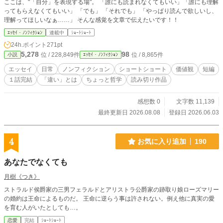
ここは、"「自分」を表現する場"。 「誰にも読まれなくてもいい」「誰にも理解
ってもらえなくてもいい」 「でも」 「それでも」 「やっぱり読んで欲しいし、
理解ってほしいなぁ……」 そんな感覚を文章で伝えたいです！！
ｴｯｾｲ・ﾉﾝﾌｨｸｼｮﾝ
連載中
ｼｮｰﾄｼｮｰﾄ
24h.ポイント
271pt
5,278
98
位 / 228,849件
位 / 8,865件
小説
ｴｯｾｲ・ﾉﾝﾌｨｸｼｮﾝ
エッセイ
日常
ノンフィクション
ショートショート
価値観
短編
１話完結
「違い」とは
ちょっと哲学
読み切り作品
感想数 0
文字数 11,139
最終更新日 2026.08.08
登録日 2026.06.03
4
お気に入り追加
190
あなたでなくても
月樹《つき》
ストラルド侯爵家の三男フェラルドとアリストラ公爵家の跡取り娘ローズマリー
の婚約は王命によるものだ。 王命に逆らう事は許されない。例え他に真実の愛
を育む人がいたとしても…。
恋愛
完結
ｼｮｰﾄｼｮｰﾄ