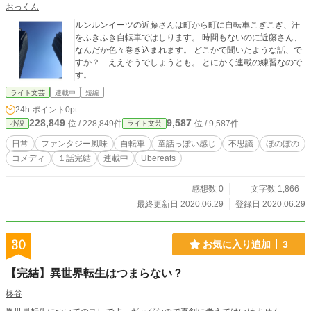
おっくん
ルンルンイーツの近藤さんは町から町に自転車こぎこぎ、汗
をふきふき自転車ではしります。 時間もないのに近藤さん、
なんだか色々巻き込まれます。 どこかで聞いたような話、で
すか？ ええそうでしょうとも。 とにかく連載の練習なので
す。
ライト文芸
連載中
短編
24h.ポイント
0pt
228,849
9,587
位 / 228,849件
位 / 9,587件
小説
ライト文芸
日常
ファンタジー風味
自転車
童話っぽい感じ
不思議
ほのぼの
コメディ
１話完結
連載中
Ubereats
感想数 0
文字数 1,866
最終更新日 2020.06.29
登録日 2020.06.29
30
お気に入り追加
3
【完結】異世界転生はつまらない？
柊谷