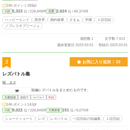
24h.ポイント
269pt
5,323
2,624
位 / 228,849件
位 / 66,374件
小説
恋愛
ハッピーエンド
異世界
婚約破棄
ざまぁ
学園
１話完結
ノブレスオブリージュ
感想数 1
文字数 7,413
最終更新日 2025.03.01
登録日 2025.03.01
5
お気に入り追加
33
レズバトル集
桜 まさ
短編レズバトルをまとめたものです。
大衆娯楽
連載中
ｼｮｰﾄｼｮｰﾄ
R18
24h.ポイント
142pt
9,022
151
位 / 228,849件
位 / 6,075件
小説
大衆娯楽
ショートショート
レズ
レズバトル
一話完結の短編集
１話完結