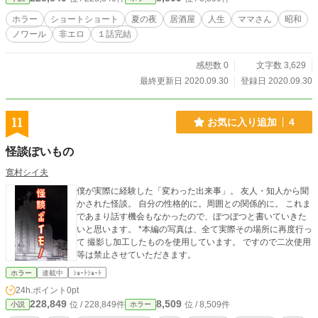
ホラー
ショートショート
夏の夜
居酒屋
人生
ママさん
昭和
ノワール
非エロ
１話完結
感想数 0
文字数 3,629
最終更新日 2020.09.30
登録日 2020.09.30
11
お気に入り追加
4
怪談ぽいもの
寛村シイ夫
僕が実際に経験した「変わった出来事」。 友人・知人から聞
かされた怪談。 自分の性格的に。周囲との関係的に。 これま
であまり話す機会もなかったので、ぼつぼつと書いていきた
いと思います。 *本編の写真は、全て実際その場所に再度行っ
て 撮影し加工したものを使用しています。 ですので二次使用
等は禁止させていただきます。
ホラー
連載中
ｼｮｰﾄｼｮｰﾄ
24h.ポイント
0pt
228,849
8,509
位 / 228,849件
位 / 8,509件
小説
ホラー