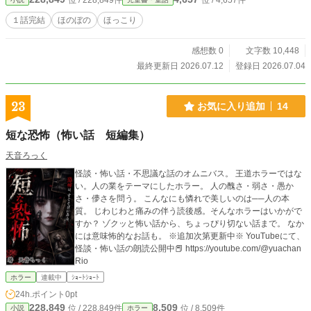
位 / 228,849件
位 / 4,657件
１話完結
ほのぼの
ほっこり
感想数 0
文字数 10,448
最終更新日 2026.07.12
登録日 2026.07.04
23
お気に入り追加
14
短な恐怖（怖い話 短編集）
天音ろっく
怪談・怖い話・不思議な話のオムニバス。 王道ホラーではな
い。人の業をテーマにしたホラー。 人の醜さ・弱さ・愚か
さ・儚さを問う。 こんなにも憐れで美しいのは──人の本
質。 じわじわと痛みの伴う読後感。そんなホラーはいかがで
すか？ ゾクッと怖い話から、ちょっぴり切ない話まで。 なか
には意味怖的なお話も。 ※追加次第更新中※ YouTubeにて、
怪談・怖い話の朗読公開中📕 https://youtube.com/@yuachan
Rio
ホラー
連載中
ｼｮｰﾄｼｮｰﾄ
24h.ポイント
0pt
228,849
8,509
位 / 228,849件
位 / 8,509件
小説
ホラー