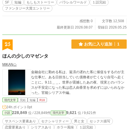
SF
短編
もしもストーリー
パラレルワールド
１話完結
ファンタジー大賞エントリー
感想数 0
文字数 12,508
最終更新日 2026.08.07
登録日 2026.05.25
25
お気に入り追加
1
ほんの少しのマゼンタ
MIKAN🍊
金融会社に勤める私は、返済の遅れた客に催促をするのが主
な仕事だ。ある日担当していた債務者が亡くなり自宅へ赴く
ことに。9.11＿＿。世界が震撼したあの夜、現実とのバラン
スが不安定になった私は恋人由香里を求めずにはいられなか
った。官能シリアス中編。
現代文学
完結
短編
R18
24h.ポイント
0pt
228,849
9,621
位 / 228,849件
位 / 9,621件
小説
現代文学
サスペンス要素あり
セクシャリティー
男と女
セックス描写
恋愛要素あり
シリアスあり
ホラー風味
１話完結