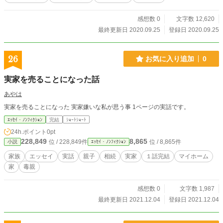
感想数 0
文字数 12,620
最終更新日 2020.09.25
登録日 2020.09.25
26
お気に入り追加
0
実家を売ることになった話
あやは
実家を売ることになった 実家嫌いな私が思う事 1ページの実話です。
ｴｯｾｲ・ﾉﾝﾌｨｸｼｮﾝ
完結
ｼｮｰﾄｼｮｰﾄ
24h.ポイント
0pt
228,849
8,865
位 / 228,849件
位 / 8,865件
小説
ｴｯｾｲ・ﾉﾝﾌｨｸｼｮﾝ
家族
エッセイ
実話
親子
相続
実家
１話完結
マイホーム
家
毒親
感想数 0
文字数 1,987
最終更新日 2021.12.04
登録日 2021.12.04