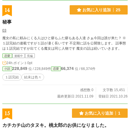
14
お気に入り追加
25
秘事
03
魔女の私に頼みにくる人はひと癖もふた癖もある人達 さぁ今回は誰が来た？ ※
１話完結の連載ですが１話が凄く長いです 不定期に話を公開致します。 話事態
は１話完結ですが出てくる魔女は同じ人物です 魔女の話は続いていきます。
恋愛
連載中
長編
24h.ポイント
0pt
228,849
66,374
位 / 228,849件
位 / 66,374件
小説
恋愛
１話完結
結末は色々
感想数 0
文字数 15,451
最終更新日 2021.11.09
登録日 2021.10.26
15
お気に入り追加
1
カチカチ山のタヌキ。桃太郎のお供になりました。