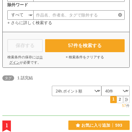
除外ワード
+ さらに詳しく検索する
保存する
57
件を検索する
検索条件の保存には
ロ
× 検索条件をクリアする
グイン
が必要です。
１話完結
タグ
1
2
57
件
1
お気に入り追加
593