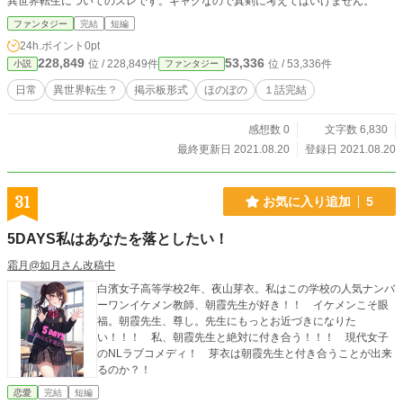
異世界転生についてのスレです。ギャグなので真剣に考えてはいけません。
ファンタジー
完結
短編
24h.ポイント
0pt
228,849
53,336
位 / 228,849件
位 / 53,336件
小説
ファンタジー
日常
異世界転生？
掲示板形式
ほのぼの
１話完結
感想数 0
文字数 6,830
最終更新日 2021.08.20
登録日 2021.08.20
31
お気に入り追加
5
5DAYS私はあなたを落としたい！
霜月@如月さん改稿中
白濱女子高等学校2年、夜山芽衣。私はこの学校の人気ナンバ
ーワンイケメン教師、朝霞先生が好き！！ イケメンこそ眼
福。朝霞先生、尊し。先生にもっとお近づきになりた
い！！！ 私、朝霞先生と絶対に付き合う！！！ 現代女子
のNLラブコメディ！ 芽衣は朝霞先生と付き合うことが出来
るのか？！
恋愛
完結
短編