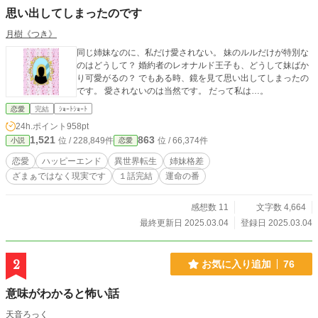
思い出してしまったのです
月樹《つき》
同じ姉妹なのに、私だけ愛されない。 妹のルルだけが特別な
のはどうして？ 婚約者のレオナルド王子も、どうして妹ばか
り可愛がるの？ でもある時、鏡を見て思い出してしまったの
です。 愛されないのは当然です。 だって私は…。
恋愛
完結
ｼｮｰﾄｼｮｰﾄ
24h.ポイント
958pt
1,521
863
位 / 228,849件
位 / 66,374件
小説
恋愛
恋愛
ハッピーエンド
異世界転生
姉妹格差
ざまぁではなく現実です
１話完結
運命の番
感想数 11
文字数 4,664
最終更新日 2025.03.04
登録日 2025.03.04
2
お気に入り追加
76
意味がわかると怖い話
天音ろっく