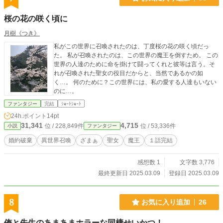
桜の花の咲く頃に
月樹《つき》
私がこの世界に召喚されたのは、丁度桜の花の咲く頃だっ
た。 私が召喚されたのは、この世界の魔王を倒すため。 この
世界の人達のために命を掛けて闘ってくれと彼等は言う。そ
れが召喚された聖女の役目だからと、当然であるかの如
く…。 何のために？この世界には、私の愛する人達もいない
のに…。
ファンタジー
完結
ｼｮｰﾄｼｮｰﾄ
24h.ポイント
14pt
31,341
4,715
位 / 228,849件
位 / 53,336件
小説
ファンタジー
婚約破棄
異世界召喚
ざまぁ
聖女
魔王
１話完結
感想数 1
文字数 3,776
最終更新日 2025.03.09
登録日 2025.03.09
8
お気に入り追加
26
俺と先生のあまあまホラーな同棲せいかつ！